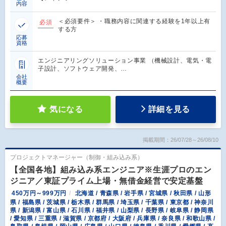
内容
＜必須要件＞ ・職務内容に関連する経験を1年以上有
必須
する方
応募
資格
エンジニアリングソリューション事業 （機械設計、電気・電
子設計、ソフトウェア開発、…
会社
概要
気になる
詳細を見る
掲載期間：26/07/28～26/08/10
プロジェクトマネージャー（制御・組み込み系）
【全国各地】組み込み系エンジニア※生涯プロのエン
ジニア／東証プライム上場・無借金経営で安定基盤
450万円～999万円
北海道 / 青森県 / 岩手県 / 宮城県 / 秋田県 / 山形
県 / 福島県 / 茨城県 / 栃木県 / 群馬県 / 埼玉県 / 千葉県 / 東京都 / 神奈川
県 / 新潟県 / 富山県 / 石川県 / 福井県 / 山梨県 / 長野県 / 岐阜県 / 静岡県
/ 愛知県 / 三重県 / 滋賀県 / 京都府 / 大阪府 / 兵庫県 / 奈良県 / 和歌山県 /