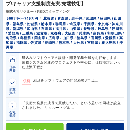
プ/キャリア支援制度充実/先端技術】
株式会社リクルートR&Dスタッフィング
500万円～749万円
北海道 / 青森県 / 岩手県 / 宮城県 / 秋田県 / 山形
県 / 福島県 / 茨城県 / 栃木県 / 群馬県 / 埼玉県 / 千葉県 / 東京都 / 神奈川
県 / 新潟県 / 富山県 / 石川県 / 福井県 / 山梨県 / 長野県 / 岐阜県 / 静岡県
/ 愛知県 / 三重県 / 滋賀県 / 京都府 / 大阪府 / 兵庫県 / 奈良県 / 和歌山県 /
鳥取県 / 島根県 / 岡山県 / 広島県 / 山口県 / 徳島県 / 香川県 / 愛媛県 / 高
知県 / 福岡県 / 佐賀県 / 長崎県 / 熊本県 / 大分県 / 宮崎県 / 鹿児島県 / 沖
縄県
組込みソフトウェアの設計・開発業務全般をお任せします。
業務システム関連のプロジェクトを中心に、仕様検討といっ
た上流工程か…
仕事
内容
組込みソフトウェアの開発経験3年以上
必須
応募
資格
「技術の発展に成長で貢献したい」という思いで同社は設立
されました。 リクルートグル…
会社
概要