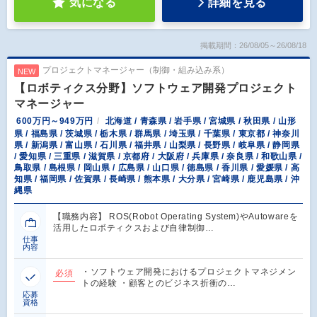
気になる
詳細を見る
掲載期間：26/08/05～26/08/18
プロジェクトマネージャー（制御・組み込み系）
NEW
【ロボティクス分野】ソフトウェア開発プロジェクト
マネージャー
600万円～949万円
北海道 / 青森県 / 岩手県 / 宮城県 / 秋田県 / 山形
県 / 福島県 / 茨城県 / 栃木県 / 群馬県 / 埼玉県 / 千葉県 / 東京都 / 神奈川
県 / 新潟県 / 富山県 / 石川県 / 福井県 / 山梨県 / 長野県 / 岐阜県 / 静岡県
/ 愛知県 / 三重県 / 滋賀県 / 京都府 / 大阪府 / 兵庫県 / 奈良県 / 和歌山県 /
鳥取県 / 島根県 / 岡山県 / 広島県 / 山口県 / 徳島県 / 香川県 / 愛媛県 / 高
知県 / 福岡県 / 佐賀県 / 長崎県 / 熊本県 / 大分県 / 宮崎県 / 鹿児島県 / 沖
縄県
【職務内容】 ROS(Robot Operating System)やAutowareを
活用したロボティクスおよび自律制御…
仕事
内容
・ソフトウェア開発におけるプロジェクトマネジメン
必須
トの経験 ・顧客とのビジネス折衝の…
応募
資格