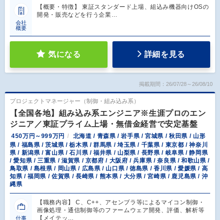
【概要・特徴】 東証スタンダード上場、組込み機器向けOSの
開発・販売などを行う企業…
会社
概要
気になる
詳細を見る
掲載期間：26/07/28～26/08/10
プロジェクトマネージャー（制御・組み込み系）
【全国各地】組み込み系エンジニア※生涯プロのエン
ジニア／東証プライム上場・無借金経営で安定基盤
450万円～999万円
北海道 / 青森県 / 岩手県 / 宮城県 / 秋田県 / 山形
県 / 福島県 / 茨城県 / 栃木県 / 群馬県 / 埼玉県 / 千葉県 / 東京都 / 神奈川
県 / 新潟県 / 富山県 / 石川県 / 福井県 / 山梨県 / 長野県 / 岐阜県 / 静岡県
/ 愛知県 / 三重県 / 滋賀県 / 京都府 / 大阪府 / 兵庫県 / 奈良県 / 和歌山県 /
鳥取県 / 島根県 / 岡山県 / 広島県 / 山口県 / 徳島県 / 香川県 / 愛媛県 / 高
知県 / 福岡県 / 佐賀県 / 長崎県 / 熊本県 / 大分県 / 宮崎県 / 鹿児島県 / 沖
縄県
【職務内容】 C、C++、アセンブラ等によるマイコン制御・
画像処理・通信制御等のファームウェア開発、評価、解析等
【メイテッ…
仕事