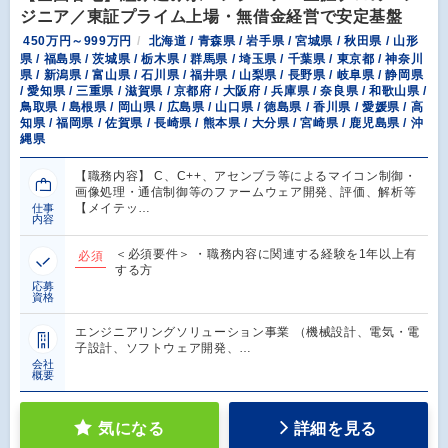
ジニア／東証プライム上場・無借金経営で安定基盤
450万円～999万円
北海道 / 青森県 / 岩手県 / 宮城県 / 秋田県 / 山形
県 / 福島県 / 茨城県 / 栃木県 / 群馬県 / 埼玉県 / 千葉県 / 東京都 / 神奈川
県 / 新潟県 / 富山県 / 石川県 / 福井県 / 山梨県 / 長野県 / 岐阜県 / 静岡県
/ 愛知県 / 三重県 / 滋賀県 / 京都府 / 大阪府 / 兵庫県 / 奈良県 / 和歌山県 /
鳥取県 / 島根県 / 岡山県 / 広島県 / 山口県 / 徳島県 / 香川県 / 愛媛県 / 高
知県 / 福岡県 / 佐賀県 / 長崎県 / 熊本県 / 大分県 / 宮崎県 / 鹿児島県 / 沖
縄県
【職務内容】 C、C++、アセンブラ等によるマイコン制御・
画像処理・通信制御等のファームウェア開発、評価、解析等
【メイテッ…
仕事
内容
＜必須要件＞ ・職務内容に関連する経験を1年以上有
必須
する方
応募
資格
エンジニアリングソリューション事業 （機械設計、電気・電
子設計、ソフトウェア開発、…
会社
概要
気になる
詳細を見る