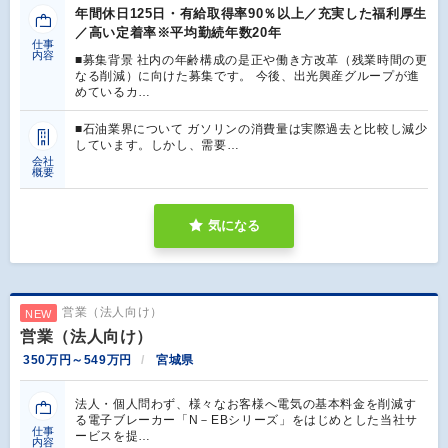
年間休日125日・有給取得率90％以上／充実した福利厚生
／高い定着率※平均勤続年数20年
仕事
内容
■募集背景 社内の年齢構成の是正や働き方改革（残業時間の更
なる削減）に向けた募集です。 今後、出光興産グループが進
めているカ…
■石油業界について ガソリンの消費量は実際過去と比較し減少
しています。しかし、需要…
会社
概要
気になる
営業（法人向け）
NEW
営業（法人向け）
350万円～549万円
宮城県
法人・個人問わず、様々なお客様へ電気の基本料金を削減す
る電子ブレーカー「N－EBシリーズ」をはじめとした当社サ
仕事
ービスを提…
内容