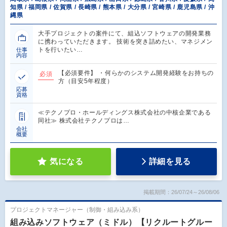
知県 / 福岡県 / 佐賀県 / 長崎県 / 熊本県 / 大分県 / 宮崎県 / 鹿児島県 / 沖
縄県
大手プロジェクトの案件にて、組込ソフトウェアの開発業務
に携わっていただきます。 技術を突き詰めたい、マネジメン
トを行いたい…
仕事
内容
【必須要件】 ・何らかのシステム開発経験をお持ちの
必須
方（目安5年程度）
応募
資格
≪テクノプロ・ホールディングス株式会社の中核企業である
同社≫ 株式会社テクノプロは…
会社
概要
気になる
詳細を見る
掲載期間：26/07/24～26/08/06
プロジェクトマネージャー（制御・組み込み系）
組み込みソフトウェア（ミドル）【リクルートグルー