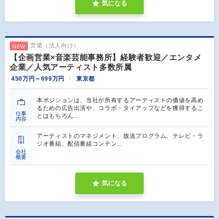
気になる
営業（法人向け）
NEW
【企画営業×音楽芸能事務所】経験者歓迎／エンタメ
企業／人気アーティスト多数所属
450万円～699万円
東京都
本ポジションは、当社が所有するアーティストの価値を高め
るための広告出演や、コラボ・タイアップなどを獲得するこ
仕事
とはもちろん…
内容
アーティストのマネジメント、放送プログラム、テレビ・ラ
ジオ番組、配信番組コンテン…
会社
概要
気になる