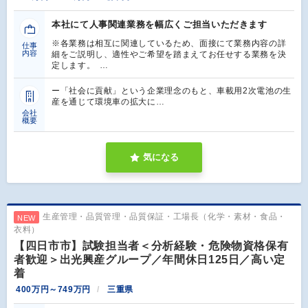
本社にて人事関連業務を幅広くご担当いただきます
※各業務は相互に関連しているため、面接にて業務内容の詳
仕事
内容
細をご説明し、適性やご希望を踏まえてお任せする業務を決
定します。 …
ー「社会に貢献」という企業理念のもと、車載用2次電池の生
産を通じて環境車の拡大に…
会社
概要
気になる
生産管理・品質管理・品質保証・工場長（化学・素材・食品・
NEW
衣料）
【四日市市】試験担当者＜分析経験・危険物資格保有
者歓迎＞出光興産グループ／年間休日125日／高い定
着
400万円～749万円
三重県