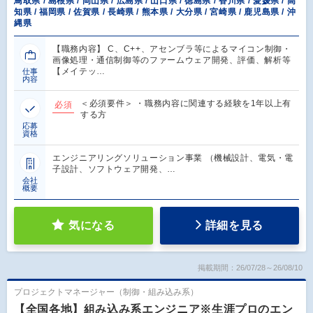
鳥取県 / 島根県 / 岡山県 / 広島県 / 山口県 / 徳島県 / 香川県 / 愛媛県 / 高
知県 / 福岡県 / 佐賀県 / 長崎県 / 熊本県 / 大分県 / 宮崎県 / 鹿児島県 / 沖
縄県
【職務内容】 C、C++、アセンブラ等によるマイコン制御・
画像処理・通信制御等のファームウェア開発、評価、解析等
【メイテッ…
仕事
内容
＜必須要件＞ ・職務内容に関連する経験を1年以上有
必須
する方
応募
資格
エンジニアリングソリューション事業 （機械設計、電気・電
子設計、ソフトウェア開発、…
会社
概要
気になる
詳細を見る
掲載期間：26/07/28～26/08/10
プロジェクトマネージャー（制御・組み込み系）
【全国各地】組み込み系エンジニア※生涯プロのエン