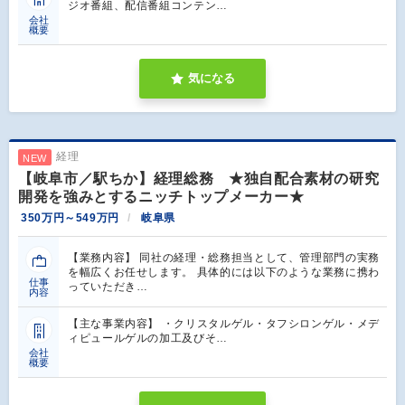
ジオ番組、配信番組コンテン…
会社
概要
気になる
経理
NEW
【岐阜市／駅ちか】経理総務 ★独自配合素材の研究
開発を強みとするニッチトップメーカー★
350万円～549万円
岐阜県
【業務内容】 同社の経理・総務担当として、管理部門の実務
を幅広くお任せします。 具体的には以下のような業務に携わ
仕事
っていただき…
内容
【主な事業内容】 ・クリスタルゲル・タフシロンゲル・メデ
ィピュールゲルの加工及びそ…
会社
概要