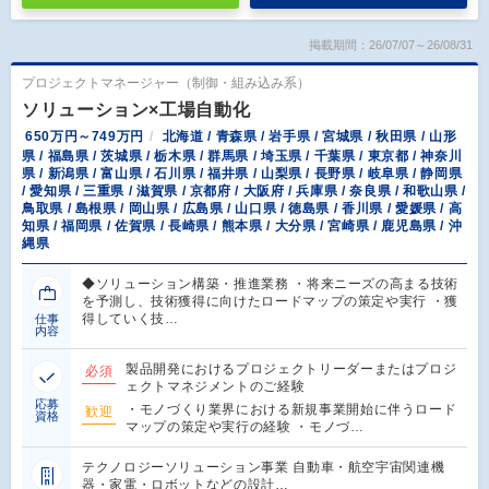
掲載期間：26/07/07～26/08/31
プロジェクトマネージャー（制御・組み込み系）
ソリューション×工場自動化
650万円～749万円
北海道 / 青森県 / 岩手県 / 宮城県 / 秋田県 / 山形
県 / 福島県 / 茨城県 / 栃木県 / 群馬県 / 埼玉県 / 千葉県 / 東京都 / 神奈川
県 / 新潟県 / 富山県 / 石川県 / 福井県 / 山梨県 / 長野県 / 岐阜県 / 静岡県
/ 愛知県 / 三重県 / 滋賀県 / 京都府 / 大阪府 / 兵庫県 / 奈良県 / 和歌山県 /
鳥取県 / 島根県 / 岡山県 / 広島県 / 山口県 / 徳島県 / 香川県 / 愛媛県 / 高
知県 / 福岡県 / 佐賀県 / 長崎県 / 熊本県 / 大分県 / 宮崎県 / 鹿児島県 / 沖
縄県
◆ソリューション構築・推進業務 ・将来ニーズの高まる技術
を予測し、技術獲得に向けたロードマップの策定や実行 ・獲
得していく技…
仕事
内容
製品開発におけるプロジェクトリーダーまたはプロジ
必須
ェクトマネジメントのご経験
応募
・モノづくり業界における新規事業開始に伴うロード
歓迎
資格
マップの策定や実行の経験 ・モノづ…
テクノロジーソリューション事業 自動車・航空宇宙関連機
器・家電・ロボットなどの設計…