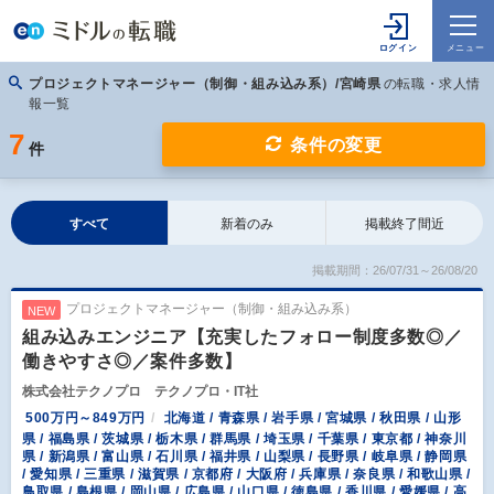
プロジェクトマネージャー（制御・組み込み系）/宮崎県
の転職・求人情
報一覧
7
条件の変更
件
すべて
新着のみ
掲載終了間近
掲載期間：26/07/31～26/08/20
プロジェクトマネージャー（制御・組み込み系）
NEW
組み込みエンジニア【充実したフォロー制度多数◎／
働きやすさ◎／案件多数】
株式会社テクノプロ テクノプロ・IT社
500万円～849万円
北海道 / 青森県 / 岩手県 / 宮城県 / 秋田県 / 山形
県 / 福島県 / 茨城県 / 栃木県 / 群馬県 / 埼玉県 / 千葉県 / 東京都 / 神奈川
県 / 新潟県 / 富山県 / 石川県 / 福井県 / 山梨県 / 長野県 / 岐阜県 / 静岡県
/ 愛知県 / 三重県 / 滋賀県 / 京都府 / 大阪府 / 兵庫県 / 奈良県 / 和歌山県 /
鳥取県 / 島根県 / 岡山県 / 広島県 / 山口県 / 徳島県 / 香川県 / 愛媛県 / 高