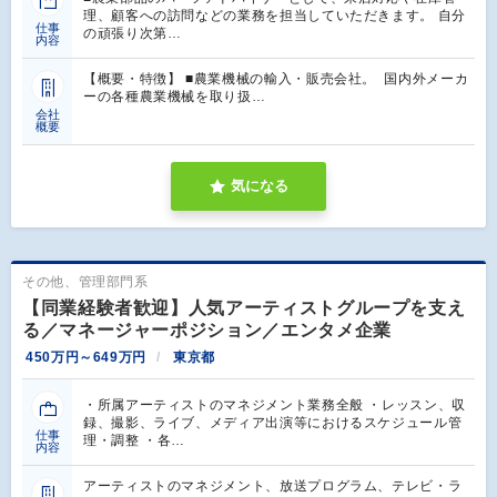
理、顧客への訪問などの業務を担当していただきます。 自分
仕事
の頑張り次第…
内容
【概要・特徴】 ■農業機械の輸入・販売会社。 国内外メーカ
ーの各種農業機械を取り扱…
会社
概要
気になる
その他、管理部門系
【同業経験者歓迎】人気アーティストグループを支え
る／マネージャーポジション／エンタメ企業
450万円～649万円
東京都
・所属アーティストのマネジメント業務全般 ・レッスン、収
録、撮影、ライブ、メディア出演等におけるスケジュール管
仕事
理・調整 ・各…
内容
アーティストのマネジメント、放送プログラム、テレビ・ラ