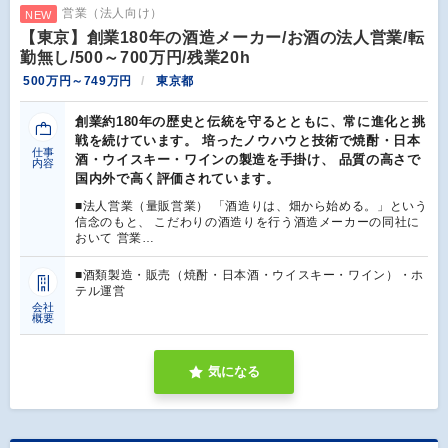
営業（法人向け）
NEW
【東京】創業180年の酒造メーカー/お酒の法人営業/転
勤無し/500～700万円/残業20h
500万円～749万円
東京都
創業約180年の歴史と伝統を守るとともに、常に進化と挑
戦を続けています。 培ったノウハウと技術で焼酎・日本
仕事
酒・ウイスキー・ワインの製造を手掛け、 品質の高さで
内容
国内外で高く評価されています。
■法人営業（量販営業） 「酒造りは、畑から始める。」という
信念のもと、 こだわりの酒造りを行う酒造メーカーの同社に
おいて 営業…
■酒類製造・販売（焼酎・日本酒・ウイスキー・ワイン）・ホ
テル運営
会社
概要
気になる