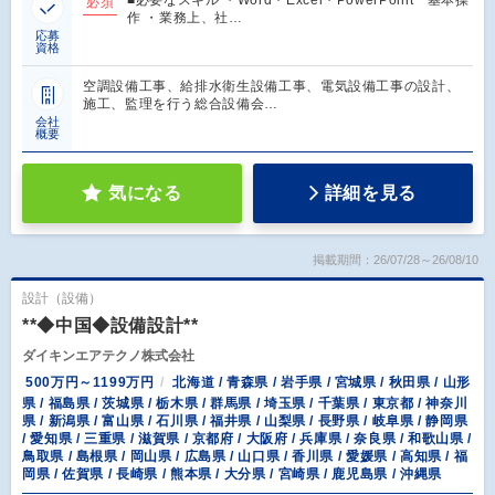
必須
作 ・業務上、社…
応募
資格
空調設備工事、給排水衛生設備工事、電気設備工事の設計、
施工、監理を行う総合設備会…
会社
概要
気になる
詳細を見る
掲載期間：26/07/28～26/08/10
設計（設備）
**◆中国◆設備設計**
ダイキンエアテクノ株式会社
500万円～1199万円
北海道 / 青森県 / 岩手県 / 宮城県 / 秋田県 / 山形
県 / 福島県 / 茨城県 / 栃木県 / 群馬県 / 埼玉県 / 千葉県 / 東京都 / 神奈川
県 / 新潟県 / 富山県 / 石川県 / 福井県 / 山梨県 / 長野県 / 岐阜県 / 静岡県
/ 愛知県 / 三重県 / 滋賀県 / 京都府 / 大阪府 / 兵庫県 / 奈良県 / 和歌山県 /
鳥取県 / 島根県 / 岡山県 / 広島県 / 山口県 / 香川県 / 愛媛県 / 高知県 / 福
岡県 / 佐賀県 / 長崎県 / 熊本県 / 大分県 / 宮崎県 / 鹿児島県 / 沖縄県