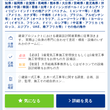
知県 / 福岡県 / 佐賀県 / 長崎県 / 熊本県 / 大分県 / 宮崎県 / 鹿児島県 / 沖
縄県 / 中国 / 韓国 / 香港 / 台湾 / タイ / シンガポール / インドネシア / フ
ィリピン / インド / その他アジア（ベトナム、ミャンマー等） / 北米
（アメリカ、カナダ等） / 中南米（メキシコ、ブラジル、アルゼンチン
等） / オセアニア（オーストラリア、ニュージーランド等） / ヨーロッ
パ（イギリス、フランス、ドイツ、ロシア等） / 中近東・アフリカ（モ
ロッコ、エジプト、UAE、南アフリカ等） / その他の海外
建築プロジェクトにおける建築設計関連業務に従事頂きま
す。 実際はご自身の専門に合わせて意匠・構造・設備のいず
れかのチームに…
仕事
内容
【必須】 1級電気工事施工管理技士もしくは1級管工事
必須
施工管理技士をお持ちの方 設備設…
応募
【歓迎】 大手組織系事務所もしくはゼネコンでの設備
歓迎
資格
設計経験をお持ちの方
◇建築一式工事、土木一式工事等に関する調査、企画、設
計、監理、施工その総合的エン…
会社
概要
気になる
詳細を見る