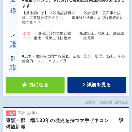
■建築プロジェクトにおける建築設計関連業務をお任せし
ます。
仕事
内容
【具体的には】 ＜設備設計職＞ 設計施工一貫工事の設
計、工事監理業務のうち 建築設計全般および設備設計に
関する事項
・設備設計の実務経験 ・一級建築士、技術士、建築設
必須
備士、電気主任技術者、 一級電気…
応募
資格
■土木・建築等に関する調査、企画、設計、監理、施工、その
総合的エンジニアリング及…
会社
概要
気になる
詳細を見る
掲載期間：26/08/05～26/08/19
設計（設備）
NEW
東証一部上場/130年の歴史を持つ大手ゼネコン 設
備設計職