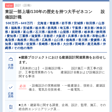
設計（設備）
NEW
東証一部上場/130年の歴史を持つ大手ゼネコン 設
備設計職
500万円～649万円
北海道 / 青森県 / 岩手県 / 宮城県 / 秋田県 / 山形
県 / 福島県 / 茨城県 / 栃木県 / 群馬県 / 埼玉県 / 千葉県 / 東京都 / 神奈川
県 / 新潟県 / 富山県 / 石川県 / 福井県 / 山梨県 / 長野県 / 岐阜県 / 静岡県
/ 愛知県 / 三重県 / 滋賀県 / 京都府 / 大阪府 / 兵庫県 / 奈良県 / 和歌山県 /
鳥取県 / 島根県 / 岡山県 / 広島県 / 山口県 / 徳島県 / 香川県 / 愛媛県 / 高
知県 / 福岡県 / 佐賀県 / 長崎県 / 熊本県 / 大分県 / 宮崎県 / 鹿児島県 / 沖
縄県 / その他の海外
■建築プロジェクトにおける建築設計関連業務をお任せし
ます。
仕事
内容
【具体的には】 ＜設備設計職＞ 設計施工一貫工事の設
計、工事監理業務のうち 建築設計全般および設備設計に
関する事項
・設備設計の実務経験 ・一級建築士、技術士、建築設
必須
備士、電気主任技術者、 一級電気…
応募
資格
■土木・建築等に関する調査、企画、設計、監理、施工、その
総合的エンジニアリング及…