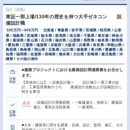
設計（設備）
東証一部上場/130年の歴史を持つ大手ゼネコン 設
備設計職
500万円～649万円
北海道 / 青森県 / 岩手県 / 宮城県 / 秋田県 / 山形
県 / 福島県 / 茨城県 / 栃木県 / 群馬県 / 埼玉県 / 千葉県 / 東京都 / 神奈川
県 / 新潟県 / 富山県 / 石川県 / 福井県 / 山梨県 / 長野県 / 岐阜県 / 静岡県
/ 愛知県 / 三重県 / 滋賀県 / 京都府 / 大阪府 / 兵庫県 / 奈良県 / 和歌山県 /
鳥取県 / 島根県 / 岡山県 / 広島県 / 山口県 / 徳島県 / 香川県 / 愛媛県 / 高
知県 / 福岡県 / 佐賀県 / 長崎県 / 熊本県 / 大分県 / 宮崎県 / 鹿児島県 / 沖
縄県 / その他の海外
■建築プロジェクトにおける建築設計関連業務をお任せし
ます。
仕事
内容
【具体的には】 ＜設備設計職＞ 設計施工一貫工事の設
計、工事監理業務のうち 建築設計全般および設備設計に
関する事項
・設備設計の実務経験 ・一級建築士、技術士、建築設
必須
備士、電気主任技術者、 一級電気…
応募
資格
■土木・建築等に関する調査、企画、設計、監理、施工、その
総合的エンジニアリング及…