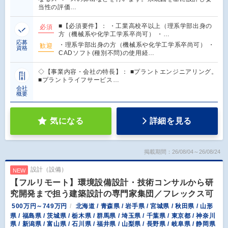
当性の評価…
■【必須要件】： ・工業高校卒以上（理系学部出身の
必須
方（機械系や化学工学系卒尚可） ・…
応募
・理系学部出身の方（機械系や化学工学系卒尚可） ・
歓迎
資格
CADソフト(種別不問)の使用経…
◇【事業内容・会社の特長】： ■プラントエンジニアリング。
■プラントライフサービス…
会社
概要
気になる
詳細を見る
掲載期間：26/08/04～26/08/24
設計（設備）
NEW
【フルリモート】環境設備設計・技術コンサルから研
究開発まで担う建築設計の専門家集団／フレックス可
500万円～749万円
北海道 / 青森県 / 岩手県 / 宮城県 / 秋田県 / 山形
県 / 福島県 / 茨城県 / 栃木県 / 群馬県 / 埼玉県 / 千葉県 / 東京都 / 神奈川
県 / 新潟県 / 富山県 / 石川県 / 福井県 / 山梨県 / 長野県 / 岐阜県 / 静岡県