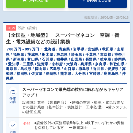
掲載期間：26/08/05～26/08/18
設計（設備）
NEW
【全国型・地域型】 スーパーゼネコン 空調・衛
生・電気設備などの設計業務
700万円～999万円
北海道 / 青森県 / 岩手県 / 宮城県 / 秋田県 / 山形
県 / 福島県 / 茨城県 / 栃木県 / 群馬県 / 埼玉県 / 千葉県 / 東京都 / 神奈川
県 / 新潟県 / 富山県 / 石川県 / 福井県 / 山梨県 / 長野県 / 岐阜県 / 静岡県
/ 愛知県 / 三重県 / 滋賀県 / 京都府 / 大阪府 / 兵庫県 / 奈良県 / 和歌山県 /
鳥取県 / 島根県 / 岡山県 / 広島県 / 山口県 / 徳島県 / 香川県 / 愛媛県 / 高
知県 / 福岡県 / 佐賀県 / 長崎県 / 熊本県 / 大分県 / 宮崎県 / 鹿児島県 / 沖
縄県
スーパーゼネコンで最先端の技術に触れながらキャリア
アップ！
仕事
内容
設備設計業務 【業務内容】 ●建物の空調・衛生・電気設備な
どの設計業務（基本設計・実施設計・工事監理） ●備システム
の計画立案…
●設備設計の実務経験5年以上 ●以下のいずれかの資格
必須
を保有している方 一級建築士 …
応募