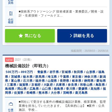
応募
資格
■技術系アウトソーシング 技術者派遣・業務委託／開発・設
計・生産技術・フィールドエ…
会社
概要
気になる
詳細を見る
掲載期間：26/08/03～26/08/16
設計（設備）
NEW
機械設備設計（即戦力）
500万円～899万円
青森県 / 岩手県 / 宮城県 / 秋田県 / 山形県 / 福島
県 / 茨城県 / 栃木県 / 群馬県 / 埼玉県 / 千葉県 / 東京都 / 神奈川県 / 新潟
県 / 富山県 / 石川県 / 福井県 / 山梨県 / 長野県 / 岐阜県 / 静岡県 / 愛知県
/ 三重県 / 滋賀県 / 京都府 / 大阪府 / 兵庫県 / 奈良県 / 和歌山県 / 鳥取県 /
島根県 / 岡山県 / 広島県 / 山口県 / 徳島県 / 香川県 / 愛媛県 / 高知県 / 福
岡県 / 佐賀県 / 長崎県 / 熊本県 / 大分県 / 宮崎県 / 鹿児島県
■同社にて受注する案件の機械設備設計業務、積算業務、監理
業務を担当していただきます。 【具体的には】 ■案件：公共
施設、学校…
仕事