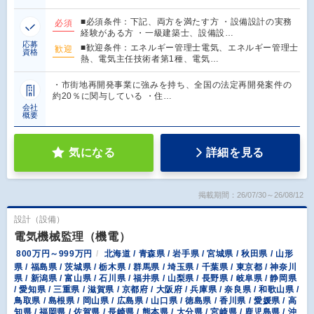
■必須条件：下記、両方を満たす方 ・設備設計の実務
必須
経験がある方 ・一級建築士、設備設…
応募
■歓迎条件：エネルギー管理士電気、エネルギー管理士
歓迎
資格
熱、電気主任技術者第1種、電気…
・市街地再開発事業に強みを持ち、全国の法定再開発案件の
約20％に関与している ・住…
会社
概要
気になる
詳細を見る
掲載期間：26/07/30～26/08/12
設計（設備）
電気機械監理（機電）
800万円～999万円
北海道 / 青森県 / 岩手県 / 宮城県 / 秋田県 / 山形
県 / 福島県 / 茨城県 / 栃木県 / 群馬県 / 埼玉県 / 千葉県 / 東京都 / 神奈川
県 / 新潟県 / 富山県 / 石川県 / 福井県 / 山梨県 / 長野県 / 岐阜県 / 静岡県
/ 愛知県 / 三重県 / 滋賀県 / 京都府 / 大阪府 / 兵庫県 / 奈良県 / 和歌山県 /
鳥取県 / 島根県 / 岡山県 / 広島県 / 山口県 / 徳島県 / 香川県 / 愛媛県 / 高
知県 / 福岡県 / 佐賀県 / 長崎県 / 熊本県 / 大分県 / 宮崎県 / 鹿児島県 / 沖