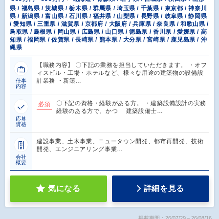
県 / 福島県 / 茨城県 / 栃木県 / 群馬県 / 埼玉県 / 千葉県 / 東京都 / 神奈川
県 / 新潟県 / 富山県 / 石川県 / 福井県 / 山梨県 / 長野県 / 岐阜県 / 静岡県
/ 愛知県 / 三重県 / 滋賀県 / 京都府 / 大阪府 / 兵庫県 / 奈良県 / 和歌山県 /
鳥取県 / 島根県 / 岡山県 / 広島県 / 山口県 / 徳島県 / 香川県 / 愛媛県 / 高
知県 / 福岡県 / 佐賀県 / 長崎県 / 熊本県 / 大分県 / 宮崎県 / 鹿児島県 / 沖
縄県
【職務内容】 〇下記の業務を担当していただきます。 ・オフ
ィスビル・工場・ホテルなど、様々な用途の建築物の設備設
計業務 ・新築…
仕事
内容
〇下記の資格・経験がある方。 ・建築設備設計の実務
必須
経験のある方で、かつ 建築設備士…
応募
資格
建設事業、土木事業、ニュータウン開発、都市再開発、技術
開発、エンジニアリング事業…
会社
概要
気になる
詳細を見る
掲載期間：26/07/29～26/08/16