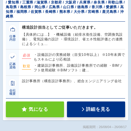
/ 愛知県 / 三重県 / 滋賀県 / 京都府 / 大阪府 / 兵庫県 / 奈良県 / 和歌山県 /
鳥取県 / 島根県 / 岡山県 / 広島県 / 山口県 / 徳島県 / 香川県 / 愛媛県 / 高
知県 / 福岡県 / 佐賀県 / 長崎県 / 熊本県 / 大分県 / 宮崎県 / 鹿児島県 / 沖
縄県
構造設計担当としてご従事いただきます。
【具体的には…】 ・機械設備（給排水衛生設備、空調換気設
仕事
備）、電気設備の設計 ・環境設計、省エネ性能評価との連携
内容
によるシミュ…
・設備設計の実務経験（目安10年以上） ※10年未満で
必須
もスキルにより応相談
応募
・建築設計事務所、設備設計事務所での経験 ・BIMソ
歓迎
資格
フト使用経験 ※BIMソフト：建…
設計事務所（構造設計事務所）、総合エンジニアリング会社
会社
概要
気になる
詳細を見る
掲載期間：26/08/04～26/08/17