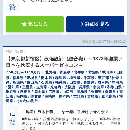
る」 私たちは、2011年に発…
会社
概要
気になる
詳細を見る
掲載期間：26/07/31～26/08/13
設計（設備）
【東京都新宿区】設備設計（総合職）～1873年創業／
日本を代表するスーパーゼネコン～
450万円～1149万円
北海道 / 青森県 / 岩手県 / 宮城県 / 秋田県 / 山形
県 / 福島県 / 茨城県 / 栃木県 / 群馬県 / 埼玉県 / 千葉県 / 東京都 / 神奈川
県 / 新潟県 / 富山県 / 石川県 / 福井県 / 山梨県 / 長野県 / 岐阜県 / 静岡県
/ 愛知県 / 三重県 / 滋賀県 / 京都府 / 大阪府 / 兵庫県 / 奈良県 / 和歌山県 /
鳥取県 / 島根県 / 岡山県 / 広島県 / 山口県 / 徳島県 / 香川県 / 愛媛県 / 高
知県 / 福岡県 / 佐賀県 / 長崎県 / 熊本県 / 大分県 / 宮崎県 / 鹿児島県 / 沖
縄県 / その他の海外
「地図に残る仕事。」を一緒に手掛けませんか？
■業務内容： 設備設計業務をご担当頂きます。 ■同社の特徴・
仕事
魅力： ・同社の140年を超える「地図に残る仕事。」の歴史
内容
は、まさ…