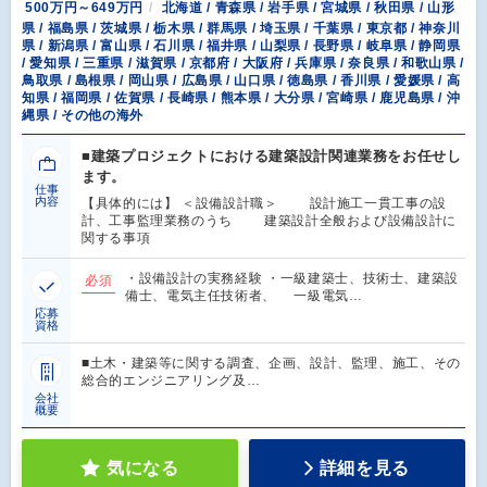
500万円～649万円
北海道 / 青森県 / 岩手県 / 宮城県 / 秋田県 / 山形
県 / 福島県 / 茨城県 / 栃木県 / 群馬県 / 埼玉県 / 千葉県 / 東京都 / 神奈川
県 / 新潟県 / 富山県 / 石川県 / 福井県 / 山梨県 / 長野県 / 岐阜県 / 静岡県
/ 愛知県 / 三重県 / 滋賀県 / 京都府 / 大阪府 / 兵庫県 / 奈良県 / 和歌山県 /
鳥取県 / 島根県 / 岡山県 / 広島県 / 山口県 / 徳島県 / 香川県 / 愛媛県 / 高
知県 / 福岡県 / 佐賀県 / 長崎県 / 熊本県 / 大分県 / 宮崎県 / 鹿児島県 / 沖
縄県 / その他の海外
■建築プロジェクトにおける建築設計関連業務をお任せし
ます。
仕事
内容
【具体的には】 ＜設備設計職＞ 設計施工一貫工事の設
計、工事監理業務のうち 建築設計全般および設備設計に
関する事項
・設備設計の実務経験 ・一級建築士、技術士、建築設
必須
備士、電気主任技術者、 一級電気…
応募
資格
■土木・建築等に関する調査、企画、設計、監理、施工、その
総合的エンジニアリング及…
会社
概要
気になる
詳細を見る