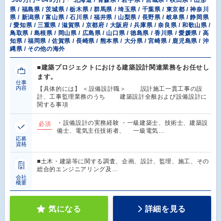
500万円～649万円
北海道 / 青森県 / 岩手県 / 宮城県 / 秋田県 / 山形
県 / 福島県 / 茨城県 / 栃木県 / 群馬県 / 埼玉県 / 千葉県 / 東京都 / 神奈川
県 / 新潟県 / 富山県 / 石川県 / 福井県 / 山梨県 / 長野県 / 岐阜県 / 静岡県
/ 愛知県 / 三重県 / 滋賀県 / 京都府 / 大阪府 / 兵庫県 / 奈良県 / 和歌山県 /
鳥取県 / 島根県 / 岡山県 / 広島県 / 山口県 / 徳島県 / 香川県 / 愛媛県 / 高
知県 / 福岡県 / 佐賀県 / 長崎県 / 熊本県 / 大分県 / 宮崎県 / 鹿児島県 / 沖
縄県 / その他の海外
■建築プロジェクトにおける建築設計関連業務をお任せし
ます。
仕事
内容
【具体的には】 ＜設備設計職＞ 設計施工一貫工事の設
計、工事監理業務のうち 建築設計全般および設備設計に
関する事項
・設備設計の実務経験 ・一級建築士、技術士、建築設
必須
備士、電気主任技術者、 一級電気…
応募
資格
■土木・建築等に関する調査、企画、設計、監理、施工、その
総合的エンジニアリング及…
会社
概要
気になる
詳細を見る