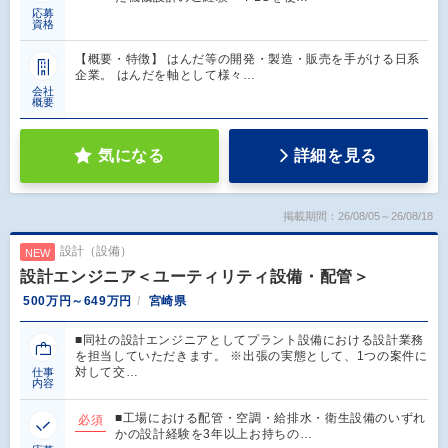
応募
資格
【概要・特徴】 はんだ等の開発・製造・販売を手がける日系
企業。 はんだを軸として様々…
会社
概要
気になる
詳細を見る
掲載期間：26/08/05～26/08/18
設計（設備）
NEW
設計エンジニア＜ユーティリティ設備・配管＞
500万円～649万円
宮崎県
■同社の設計エンジニアとしてプラント設備における設計業務
を担当していただきます。 ※出張の実態として、1つの案件に
対して交…
仕事
内容
■工場における配管・空調・給排水・衛生設備のいずれ
必須
かの設計経験を3年以上お持ちの…