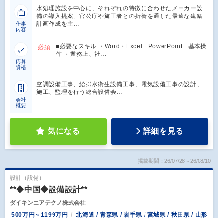
水処理施設を中心に、それぞれの特徴に合わせたメーカー設
備の導入提案、官公庁や施工者との折衝を通した最適な建築
計画作成を主…
仕事
内容
■必要なスキル ・Word・Excel・PowerPoint 基本操
必須
作 ・業務上、社…
応募
資格
空調設備工事、給排水衛生設備工事、電気設備工事の設計、
施工、監理を行う総合設備会…
会社
概要
気になる
詳細を見る
掲載期間：26/07/28～26/08/10
設計（設備）
**◆中国◆設備設計**
ダイキンエアテクノ株式会社
500万円～1199万円
北海道 / 青森県 / 岩手県 / 宮城県 / 秋田県 / 山形