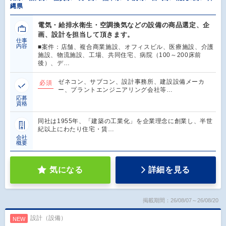
縄県
電気・給排水衛生・空調換気などの設備の商品選定、企
画、設計を担当して頂きます。
仕事
内容
■案件：店舗、複合商業施設、オフィスビル、医療施設、介護
施設、物流施設、工場、共同住宅、病院（100～200床前
後）、デ…
ゼネコン、サブコン、設計事務所、建設設備メーカ
必須
ー、プラントエンジニアリング会社等…
応募
資格
同社は1955年、「建築の工業化」を企業理念に創業し、半世
紀以上にわたり住宅・賃…
会社
概要
気になる
詳細を見る
掲載期間：26/08/07～26/08/20
設計（設備）
NEW