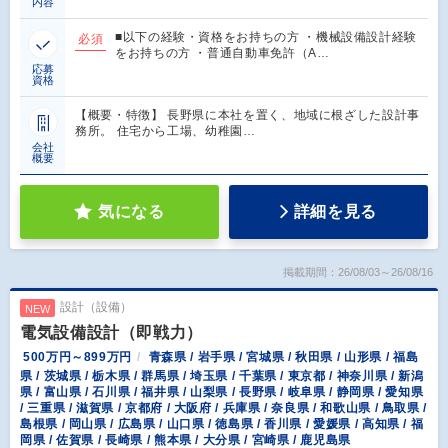
内容
■以下の経験・資格をお持ちの方 ・機械設備設計経験
必須
をお持ちの方 ・普通自動車免許（A…
応募
資格
【概要・特徴】 長野県に本社を置く、地域に根ざした設計事
務所。 住宅から工場、幼稚園…
会社
概要
気になる
詳細を見る
掲載期間：26/08/03～26/08/16
設計（設備）
NEW
電気設備設計（即戦力）
500万円～899万円
青森県 / 岩手県 / 宮城県 / 秋田県 / 山形県 / 福島
県 / 茨城県 / 栃木県 / 群馬県 / 埼玉県 / 千葉県 / 東京都 / 神奈川県 / 新潟
県 / 富山県 / 石川県 / 福井県 / 山梨県 / 長野県 / 岐阜県 / 静岡県 / 愛知県
/ 三重県 / 滋賀県 / 京都府 / 大阪府 / 兵庫県 / 奈良県 / 和歌山県 / 鳥取県 /
島根県 / 岡山県 / 広島県 / 山口県 / 徳島県 / 香川県 / 愛媛県 / 高知県 / 福
岡県 / 佐賀県 / 長崎県 / 熊本県 / 大分県 / 宮崎県 / 鹿児島県