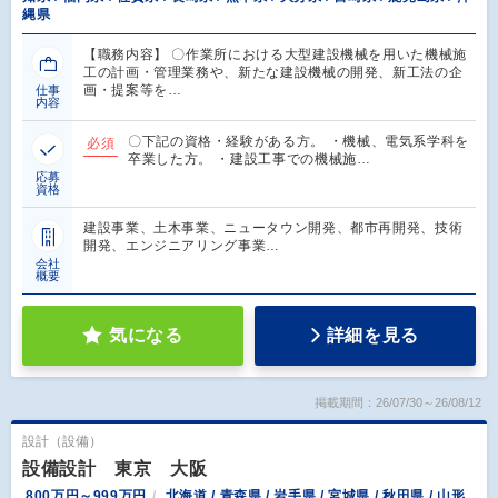
縄県
【職務内容】 〇作業所における大型建設機械を用いた機械施
工の計画・管理業務や、新たな建設機械の開発、新工法の企
画・提案等を…
仕事
内容
〇下記の資格・経験がある方。 ・機械、電気系学科を
必須
卒業した方。 ・建設工事での機械施…
応募
資格
建設事業、土木事業、ニュータウン開発、都市再開発、技術
開発、エンジニアリング事業…
会社
概要
気になる
詳細を見る
掲載期間：26/07/30～26/08/12
設計（設備）
設備設計 東京 大阪
800万円～999万円
北海道 / 青森県 / 岩手県 / 宮城県 / 秋田県 / 山形