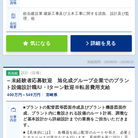
資格
総合建設業 建築工事及び土木工事に関する請負、設計及び監
理、他
会社
概要
気になる
詳細を見る
掲載期間：26/08/05～26/08/18
設計（設備）
再掲載
～未経験者応募歓迎 旭化成グループ企業でのプラン
ト設備設計職/U・Iターン歓迎※転居費用支給
400万円～549万円
宮崎県
■プラントの配管図等図面作成及びプラント機器図面作
成、プラント内に敷設される設備のルート計画、調整な
仕事
ど基本設計から詳細設計までの業務をご担当いただきま
内容
す。
■【具体的には】： 各機器を結ぶ配管のルートや長さ、必要と
なるスペースの算出などを行います。系統図を基に設計し妥