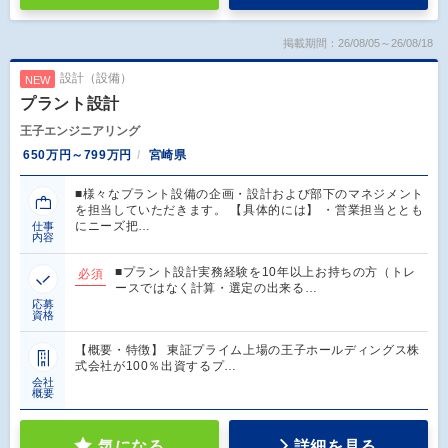
掲載期間：26/08/05～26/08/18
設計（設備）
NEW
プラント設計
王子エンジニアリング
650万円～799万円
宮崎県
■様々なプラント設備の企画・設計および部下のマネジメント
を担当していただきます。 【具体的には】 ・営業担当ととも
にニーズ把…
仕事
内容
■プラント設計実務経験を10年以上お持ちの方（トレ
必須
ースではなく計算・選定の出来る…
応募
資格
【概要・特徴】 東証プライム上場の王子ホールディングス株
式会社が100％出資するプ…
会社
概要
気になる
詳細を見る