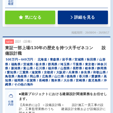
会社
概要
気になる
詳細を見る
掲載期間：26/08/04～26/08/17
設計（設備）
NEW
東証一部上場/130年の歴史を持つ大手ゼネコン 設
備設計職
500万円～649万円
北海道 / 青森県 / 岩手県 / 宮城県 / 秋田県 / 山形
県 / 福島県 / 茨城県 / 栃木県 / 群馬県 / 埼玉県 / 千葉県 / 東京都 / 神奈川
県 / 新潟県 / 富山県 / 石川県 / 福井県 / 山梨県 / 長野県 / 岐阜県 / 静岡県
/ 愛知県 / 三重県 / 滋賀県 / 京都府 / 大阪府 / 兵庫県 / 奈良県 / 和歌山県 /
鳥取県 / 島根県 / 岡山県 / 広島県 / 山口県 / 徳島県 / 香川県 / 愛媛県 / 高
知県 / 福岡県 / 佐賀県 / 長崎県 / 熊本県 / 大分県 / 宮崎県 / 鹿児島県 / 沖
縄県 / その他の海外
■建築プロジェクトにおける建築設計関連業務をお任せし
ます。
仕事
内容
【具体的には】 ＜設備設計職＞ 設計施工一貫工事の設
計、工事監理業務のうち 建築設計全般および設備設計に
関する事項