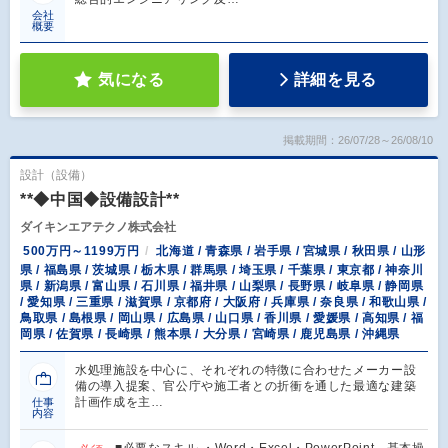
会社
概要
気になる
詳細を見る
掲載期間：26/07/28～26/08/10
設計（設備）
**◆中国◆設備設計**
ダイキンエアテクノ株式会社
500万円～1199万円
北海道 / 青森県 / 岩手県 / 宮城県 / 秋田県 / 山形
県 / 福島県 / 茨城県 / 栃木県 / 群馬県 / 埼玉県 / 千葉県 / 東京都 / 神奈川
県 / 新潟県 / 富山県 / 石川県 / 福井県 / 山梨県 / 長野県 / 岐阜県 / 静岡県
/ 愛知県 / 三重県 / 滋賀県 / 京都府 / 大阪府 / 兵庫県 / 奈良県 / 和歌山県 /
鳥取県 / 島根県 / 岡山県 / 広島県 / 山口県 / 香川県 / 愛媛県 / 高知県 / 福
岡県 / 佐賀県 / 長崎県 / 熊本県 / 大分県 / 宮崎県 / 鹿児島県 / 沖縄県
水処理施設を中心に、それぞれの特徴に合わせたメーカー設
備の導入提案、官公庁や施工者との折衝を通した最適な建築
計画作成を主…
仕事
内容
■必要なスキル ・Word・Excel・PowerPoint 基本操