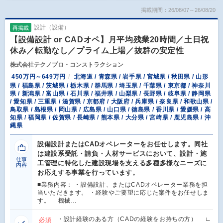
掲載期間：26/08/07～26/08/20
設計（設備）
再掲載
【設備設計 or CADオペ】月平均残業20時間／土日祝
休み／転勤なし／プライム上場／抜群の安定性
株式会社テクノプロ・コンストラクション
450万円～649万円
北海道 / 青森県 / 岩手県 / 宮城県 / 秋田県 / 山形
県 / 福島県 / 茨城県 / 栃木県 / 群馬県 / 埼玉県 / 千葉県 / 東京都 / 神奈川
県 / 新潟県 / 富山県 / 石川県 / 福井県 / 山梨県 / 長野県 / 岐阜県 / 静岡県
/ 愛知県 / 三重県 / 滋賀県 / 京都府 / 大阪府 / 兵庫県 / 奈良県 / 和歌山県 /
鳥取県 / 島根県 / 岡山県 / 広島県 / 山口県 / 徳島県 / 香川県 / 愛媛県 / 高
知県 / 福岡県 / 佐賀県 / 長崎県 / 熊本県 / 大分県 / 宮崎県 / 鹿児島県 / 沖
縄県
設備設計またはCADオペレーターをお任せします。同社
は建設系受託・請負・人材サービスにおいて、設計・施
仕事
工管理に特化した建設現場を支える多種多様なニーズに
内容
お応えする事業を行っています。
■業務内容： ・設備設計、またはCADオペレーター業務を担
当いただきます。 ・経験やご要望に応じた案件をお任せしま
す。 機械…
・設計経験のある方（CADの経験をお持ちの方） ∟
必須