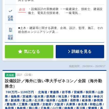
・設備設計の実務経験 ・一級建築士、技術士、建築設
必須
備士、電気主任技術者、 一級電気…
応募
資格
■土木・建築等に関する調査、企画、設計、監理、施工、その
総合的エンジニアリング及…
会社
概要
気になる
詳細を見る
掲載期間：26/08/04～26/08/17
設計（設備）
再掲載
設備設計／海外に強い準大手ゼネコン／全国（海外勤
務含）
700万円～1199万円
北海道 / 青森県 / 岩手県 / 宮城県 / 秋田県 / 山形
県 / 福島県 / 茨城県 / 栃木県 / 群馬県 / 埼玉県 / 千葉県 / 東京都 / 神奈川
県 / 新潟県 / 富山県 / 石川県 / 福井県 / 山梨県 / 長野県 / 岐阜県 / 静岡県
/ 愛知県 / 三重県 / 滋賀県 / 京都府 / 大阪府 / 兵庫県 / 奈良県 / 和歌山県 /
鳥取県 / 島根県 / 岡山県 / 広島県 / 山口県 / 徳島県 / 香川県 / 愛媛県 / 高