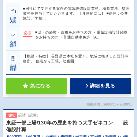
■同社にて受注する案件の電気設備設計業務、積算業務、監理
業務を担当していただきます。 【具体的には】 ■案件：公共
施設、学校…
仕事
内容
■以下の経験・資格をお持ちの方 ・電気設備設計経験
必須
をお持ちの方 ・普通自動車免許（A…
応募
資格
【概要・特徴】 長野県に本社を置く、地域に根ざした設計事
務所。 住宅から工場、幼稚園…
会社
概要
気になる
詳細を見る
掲載期間：26/08/03～26/08/16
設計（設備）
NEW
東証一部上場/130年の歴史を持つ大手ゼネコン 設
備設計職