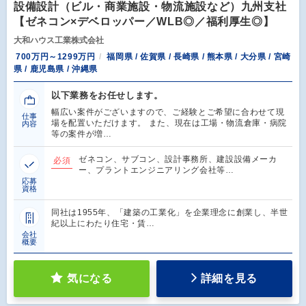
設備設計（ビル・商業施設・物流施設など）九州支社
【ゼネコン×デベロッパー／WLB◎／福利厚生◎】
大和ハウス工業株式会社
700万円～1299万円
福岡県 / 佐賀県 / 長崎県 / 熊本県 / 大分県 / 宮崎
県 / 鹿児島県 / 沖縄県
以下業務をお任せします。
幅広い案件がございますので、ご経験とご希望に合わせて現
仕事
場を配置いただけます。 また、現在は工場・物流倉庫・病院
内容
等の案件が増…
ゼネコン、サブコン、設計事務所、建設設備メーカ
必須
ー、プラントエンジニアリング会社等…
応募
資格
同社は1955年、「建築の工業化」を企業理念に創業し、半世
紀以上にわたり住宅・賃…
会社
概要
気になる
詳細を見る