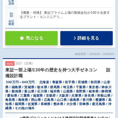
応募
資格
【概要・特徴】 東証プライム上場の製紙会社が100％出資す
るプラント・エンジニアリ…
会社
概要
気になる
詳細を見る
掲載期間：26/08/05～26/08/19
設計（設備）
NEW
東証一部上場/130年の歴史を持つ大手ゼネコン 設
備設計職
500万円～649万円
北海道 / 青森県 / 岩手県 / 宮城県 / 秋田県 / 山形
県 / 福島県 / 茨城県 / 栃木県 / 群馬県 / 埼玉県 / 千葉県 / 東京都 / 神奈川
県 / 新潟県 / 富山県 / 石川県 / 福井県 / 山梨県 / 長野県 / 岐阜県 / 静岡県
/ 愛知県 / 三重県 / 滋賀県 / 京都府 / 大阪府 / 兵庫県 / 奈良県 / 和歌山県 /
鳥取県 / 島根県 / 岡山県 / 広島県 / 山口県 / 徳島県 / 香川県 / 愛媛県 / 高
知県 / 福岡県 / 佐賀県 / 長崎県 / 熊本県 / 大分県 / 宮崎県 / 鹿児島県 / 沖
縄県 / その他の海外