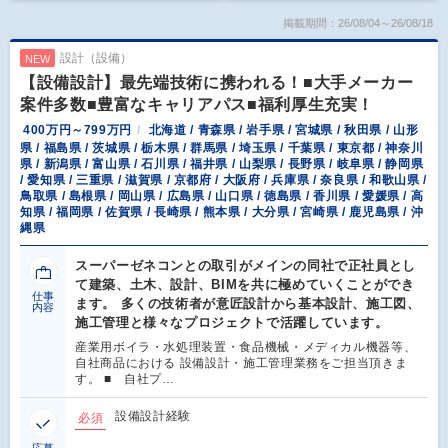
掲載期間：26/08/04～26/08/18
設計（設備）
NEW
【設備設計】最先端技術に携われる！■大手メーカー
案件多数■豊富なキャリアパス■福利厚生充実！
400万円～799万円
北海道 / 青森県 / 岩手県 / 宮城県 / 秋田県 / 山形
県 / 福島県 / 茨城県 / 栃木県 / 群馬県 / 埼玉県 / 千葉県 / 東京都 / 神奈川
県 / 新潟県 / 富山県 / 石川県 / 福井県 / 山梨県 / 長野県 / 岐阜県 / 静岡県
/ 愛知県 / 三重県 / 滋賀県 / 京都府 / 大阪府 / 兵庫県 / 奈良県 / 和歌山県 /
鳥取県 / 島根県 / 岡山県 / 広島県 / 山口県 / 徳島県 / 香川県 / 愛媛県 / 高
知県 / 福岡県 / 佐賀県 / 長崎県 / 熊本県 / 大分県 / 宮崎県 / 鹿児島県 / 沖
縄県
スーパーゼネコンとの取引がメインの同社で正社員とし
て建築、土木、設計、BIMを共に極めていくことができ
仕事
ます。 多くの技術者が意匠設計から基本設計、施工図、
内容
施工管理と様々なプロジェクトで活躍しています。
産業用ボイラ・水処理装置・食品機械・メディカル機器等、
自社商品における 設備設計・施工管理業務をご担当頂きま
す。 ■ 自社プ…
設備設計経験
必須