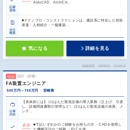
AutoCAD、ArchiCA…
応募
資格
■テクノプロ・コンストラクションは、建設系に特化した技術
派遣・人材紹介・一級建築…
会社
概要
気になる
詳細を見る
掲載期間：26/08/05～26/08/18
設計（設備）
NEW
FA装置エンジニア
500万円～749万円
宮崎県
【具体的には】 (1)はんだ製造設備の導入業務（立上げ、引渡
し、設備関連書類の管理など） (2)はんだ製造設備の改善、メ
ンテ…
仕事
内容
■下記いずれかのご経験をお持ちの方 ・CADを使用し
必須
た機械設計のご経験 ・PLCを使…