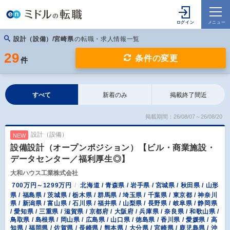
設計（設備）/宮崎県
の転職・求人情報一覧
29
条件の変更
件
すべて
新着のみ
掲載終了間近
掲載期間：26/08/07～26/08/20
設計（設備）
NEW
設備設計（オープンポジション）【ビル・商業施設・
データセンター／福利厚生◎】
大和ハウス工業株式会社
700万円～1299万円
北海道 / 青森県 / 岩手県 / 宮城県 / 秋田県 / 山形
県 / 福島県 / 茨城県 / 栃木県 / 群馬県 / 埼玉県 / 千葉県 / 東京都 / 神奈川
県 / 新潟県 / 富山県 / 石川県 / 福井県 / 山梨県 / 長野県 / 岐阜県 / 静岡県
/ 愛知県 / 三重県 / 滋賀県 / 京都府 / 大阪府 / 兵庫県 / 奈良県 / 和歌山県 /
鳥取県 / 島根県 / 岡山県 / 広島県 / 山口県 / 徳島県 / 香川県 / 愛媛県 / 高
知県 / 福岡県 / 佐賀県 / 長崎県 / 熊本県 / 大分県 / 宮崎県 / 鹿児島県 / 沖