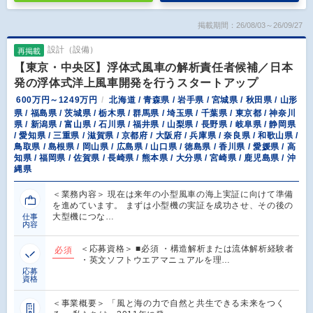
掲載期間：26/08/03～26/09/27
設計（設備）
再掲載
【東京・中央区】浮体式風車の解析責任者候補／日本
発の浮体式洋上風車開発を行うスタートアップ
600万円～1249万円
北海道 / 青森県 / 岩手県 / 宮城県 / 秋田県 / 山形
県 / 福島県 / 茨城県 / 栃木県 / 群馬県 / 埼玉県 / 千葉県 / 東京都 / 神奈川
県 / 新潟県 / 富山県 / 石川県 / 福井県 / 山梨県 / 長野県 / 岐阜県 / 静岡県
/ 愛知県 / 三重県 / 滋賀県 / 京都府 / 大阪府 / 兵庫県 / 奈良県 / 和歌山県 /
鳥取県 / 島根県 / 岡山県 / 広島県 / 山口県 / 徳島県 / 香川県 / 愛媛県 / 高
知県 / 福岡県 / 佐賀県 / 長崎県 / 熊本県 / 大分県 / 宮崎県 / 鹿児島県 / 沖
縄県
＜業務内容＞ 現在は来年の小型風車の海上実証に向けて準備
を進めています。 まずは小型機の実証を成功させ、その後の
大型機につな…
仕事
内容
＜応募資格＞ ■必須 ・構造解析または流体解析経験者
必須
・英文ソフトウエアマニュアルを理…
応募
資格
＜事業概要＞ 「風と海の力で自然と共生できる未来をつく