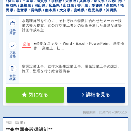
/ 愛知県 / 三重県 / 滋賀県 / 京都府 / 大阪府 / 兵庫県 / 奈良県 / 和歌山県 /
鳥取県 / 島根県 / 岡山県 / 広島県 / 山口県 / 香川県 / 愛媛県 / 高知県 / 福
岡県 / 佐賀県 / 長崎県 / 熊本県 / 大分県 / 宮崎県 / 鹿児島県 / 沖縄県
水処理施設を中心に、それぞれの特徴に合わせたメーカー設
備の導入提案、官公庁や施工者との折衝を通した最適な建築
計画作成を主…
仕事
内容
■必要なスキル ・Word・Excel・PowerPoint 基本操
必須
作 ・業務上、社…
応募
資格
空調設備工事、給排水衛生設備工事、電気設備工事の設計、
施工、監理を行う総合設備会…
会社
概要
気になる
詳細を見る
掲載期間：26/07/28～26/08/10
設計（設備）
**◆中国◆設備設計**