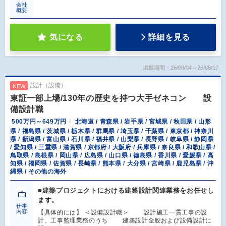
会社
概要
気になる
詳細を見る
掲載期間：26/08/04～26/08/17
設計（設備）
NEW
東証一部上場/130年の歴史を持つ大手ゼネコン 設
備設計職
500万円～649万円
北海道 / 青森県 / 岩手県 / 宮城県 / 秋田県 / 山形
県 / 福島県 / 茨城県 / 栃木県 / 群馬県 / 埼玉県 / 千葉県 / 東京都 / 神奈川
県 / 新潟県 / 富山県 / 石川県 / 福井県 / 山梨県 / 長野県 / 岐阜県 / 静岡県
/ 愛知県 / 三重県 / 滋賀県 / 京都府 / 大阪府 / 兵庫県 / 奈良県 / 和歌山県 /
鳥取県 / 島根県 / 岡山県 / 広島県 / 山口県 / 徳島県 / 香川県 / 愛媛県 / 高
知県 / 福岡県 / 佐賀県 / 長崎県 / 熊本県 / 大分県 / 宮崎県 / 鹿児島県 / 沖
縄県 / その他の海外
■建築プロジェクトにおける建築設計関連業務をお任せし
ます。
仕事
内容
【具体的には】 ＜設備設計職＞ 設計施工一貫工事の設
計、工事監理業務のうち 建築設計全般および設備設計に