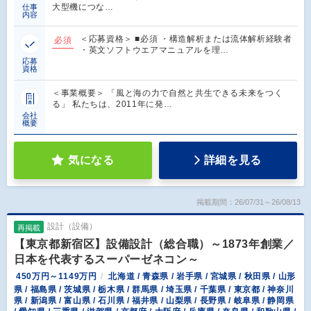
大型機につな…
仕事
内容
＜応募資格＞ ■必須 ・構造解析または流体解析経験者
必須
・英文ソフトウエアマニュアルを理…
応募
資格
＜事業概要＞ 「風と海の力で自然と共生できる未来をつく
る」 私たちは、2011年に発…
会社
概要
気になる
詳細を見る
掲載期間：26/07/31～26/08/13
設計（設備）
再掲載
【東京都新宿区】設備設計（総合職）～1873年創業／
日本を代表するスーパーゼネコン～
450万円～1149万円
北海道 / 青森県 / 岩手県 / 宮城県 / 秋田県 / 山形
県 / 福島県 / 茨城県 / 栃木県 / 群馬県 / 埼玉県 / 千葉県 / 東京都 / 神奈川
県 / 新潟県 / 富山県 / 石川県 / 福井県 / 山梨県 / 長野県 / 岐阜県 / 静岡県