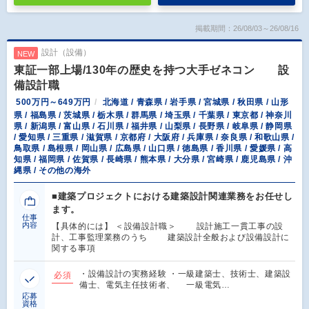
掲載期間：26/08/03～26/08/16
設計（設備）
NEW
東証一部上場/130年の歴史を持つ大手ゼネコン 設
備設計職
500万円～649万円
北海道 / 青森県 / 岩手県 / 宮城県 / 秋田県 / 山形
県 / 福島県 / 茨城県 / 栃木県 / 群馬県 / 埼玉県 / 千葉県 / 東京都 / 神奈川
県 / 新潟県 / 富山県 / 石川県 / 福井県 / 山梨県 / 長野県 / 岐阜県 / 静岡県
/ 愛知県 / 三重県 / 滋賀県 / 京都府 / 大阪府 / 兵庫県 / 奈良県 / 和歌山県 /
鳥取県 / 島根県 / 岡山県 / 広島県 / 山口県 / 徳島県 / 香川県 / 愛媛県 / 高
知県 / 福岡県 / 佐賀県 / 長崎県 / 熊本県 / 大分県 / 宮崎県 / 鹿児島県 / 沖
縄県 / その他の海外
■建築プロジェクトにおける建築設計関連業務をお任せし
ます。
仕事
内容
【具体的には】 ＜設備設計職＞ 設計施工一貫工事の設
計、工事監理業務のうち 建築設計全般および設備設計に
関する事項
・設備設計の実務経験 ・一級建築士、技術士、建築設
必須
備士、電気主任技術者、 一級電気…
応募
資格