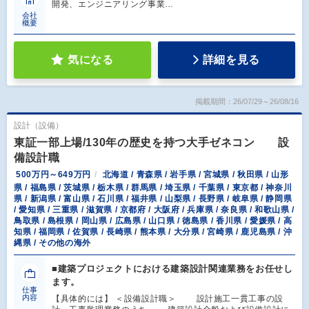
開発、エンジニアリング事業…
会社
概要
気になる
詳細を見る
掲載期間：26/07/29～26/08/16
設計（設備）
東証一部上場/130年の歴史を持つ大手ゼネコン 設
備設計職
500万円～649万円
北海道 / 青森県 / 岩手県 / 宮城県 / 秋田県 / 山形
県 / 福島県 / 茨城県 / 栃木県 / 群馬県 / 埼玉県 / 千葉県 / 東京都 / 神奈川
県 / 新潟県 / 富山県 / 石川県 / 福井県 / 山梨県 / 長野県 / 岐阜県 / 静岡県
/ 愛知県 / 三重県 / 滋賀県 / 京都府 / 大阪府 / 兵庫県 / 奈良県 / 和歌山県 /
鳥取県 / 島根県 / 岡山県 / 広島県 / 山口県 / 徳島県 / 香川県 / 愛媛県 / 高
知県 / 福岡県 / 佐賀県 / 長崎県 / 熊本県 / 大分県 / 宮崎県 / 鹿児島県 / 沖
縄県 / その他の海外
■建築プロジェクトにおける建築設計関連業務をお任せし
ます。
仕事
内容
【具体的には】 ＜設備設計職＞ 設計施工一貫工事の設