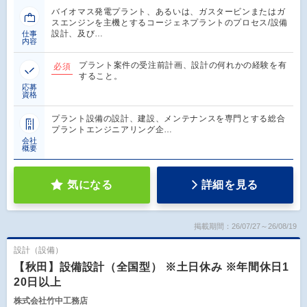
バイオマス発電プラント、あるいは、ガスタービンまたはガ
スエンジンを主機とするコージェネプラントのプロセス/設備
設計、及び…
仕事
内容
プラント案件の受注前計画、設計の何れかの経験を有
必須
すること。
応募
資格
プラント設備の設計、建設、メンテナンスを専門とする総合
プラントエンジニアリング企…
会社
概要
気になる
詳細を見る
掲載期間：26/07/27～26/08/19
設計（設備）
【秋田】設備設計（全国型） ※土日休み ※年間休日1
20日以上
株式会社竹中工務店