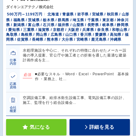
ダイキンエアテクノ株式会社
500万円～1199万円
北海道 / 青森県 / 岩手県 / 宮城県 / 秋田県 / 山形
県 / 福島県 / 茨城県 / 栃木県 / 群馬県 / 埼玉県 / 千葉県 / 東京都 / 神奈川
県 / 新潟県 / 富山県 / 石川県 / 福井県 / 山梨県 / 長野県 / 岐阜県 / 静岡県
/ 愛知県 / 三重県 / 滋賀県 / 京都府 / 大阪府 / 兵庫県 / 奈良県 / 和歌山県 /
鳥取県 / 島根県 / 岡山県 / 広島県 / 山口県 / 香川県 / 愛媛県 / 高知県 / 福
岡県 / 佐賀県 / 長崎県 / 熊本県 / 大分県 / 宮崎県 / 鹿児島県 / 沖縄県
水処理施設を中心に、それぞれの特徴に合わせたメーカー設
備の導入提案、官公庁や施工者との折衝を通した最適な建築
計画作成を主…
仕事
内容
■必要なスキル ・Word・Excel・PowerPoint 基本操
必須
作 ・業務上、社…
応募
資格
空調設備工事、給排水衛生設備工事、電気設備工事の設計、
施工、監理を行う総合設備会…
会社
概要
気になる
詳細を見る