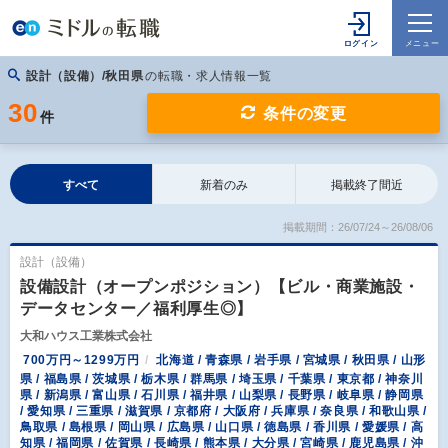
設計（設備）/秋田県
の転職・求人情報一覧
30
条件の変更
件
すべて
新着のみ
掲載終了間近
掲載期間：26/07/24～26/08/06
設計（設備）
設備設計（オープンポジション）【ビル・商業施設・
データセンター／福利厚生◎】
大和ハウス工業株式会社
700万円～1299万円
北海道 / 青森県 / 岩手県 / 宮城県 / 秋田県 / 山形
県 / 福島県 / 茨城県 / 栃木県 / 群馬県 / 埼玉県 / 千葉県 / 東京都 / 神奈川
県 / 新潟県 / 富山県 / 石川県 / 福井県 / 山梨県 / 長野県 / 岐阜県 / 静岡県
/ 愛知県 / 三重県 / 滋賀県 / 京都府 / 大阪府 / 兵庫県 / 奈良県 / 和歌山県 /
鳥取県 / 島根県 / 岡山県 / 広島県 / 山口県 / 徳島県 / 香川県 / 愛媛県 / 高
知県 / 福岡県 / 佐賀県 / 長崎県 / 熊本県 / 大分県 / 宮崎県 / 鹿児島県 / 沖