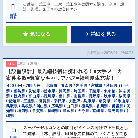
◇建築一式工事、土木一式工事等に関する調査、企画、設
計、監理、施工その総合的エン…
会社
概要
気になる
詳細を見る
掲載期間：26/08/04～26/08/18
設計（設備）
NEW
【設備設計】最先端技術に携われる！■大手メーカー
案件多数■豊富なキャリアパス■福利厚生充実！
400万円～799万円
北海道 / 青森県 / 岩手県 / 宮城県 / 秋田県 / 山形
県 / 福島県 / 茨城県 / 栃木県 / 群馬県 / 埼玉県 / 千葉県 / 東京都 / 神奈川
県 / 新潟県 / 富山県 / 石川県 / 福井県 / 山梨県 / 長野県 / 岐阜県 / 静岡県
/ 愛知県 / 三重県 / 滋賀県 / 京都府 / 大阪府 / 兵庫県 / 奈良県 / 和歌山県 /
鳥取県 / 島根県 / 岡山県 / 広島県 / 山口県 / 徳島県 / 香川県 / 愛媛県 / 高
知県 / 福岡県 / 佐賀県 / 長崎県 / 熊本県 / 大分県 / 宮崎県 / 鹿児島県 / 沖
縄県
スーパーゼネコンとの取引がメインの同社で正社員とし
て建築、土木、設計、BIMを共に極めていくことができ
仕事