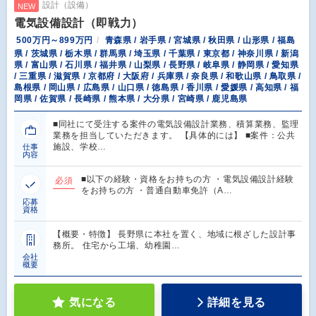
設計（設備）
NEW
電気設備設計（即戦力）
500万円～899万円
青森県 / 岩手県 / 宮城県 / 秋田県 / 山形県 / 福島
県 / 茨城県 / 栃木県 / 群馬県 / 埼玉県 / 千葉県 / 東京都 / 神奈川県 / 新潟
県 / 富山県 / 石川県 / 福井県 / 山梨県 / 長野県 / 岐阜県 / 静岡県 / 愛知県
/ 三重県 / 滋賀県 / 京都府 / 大阪府 / 兵庫県 / 奈良県 / 和歌山県 / 鳥取県 /
島根県 / 岡山県 / 広島県 / 山口県 / 徳島県 / 香川県 / 愛媛県 / 高知県 / 福
岡県 / 佐賀県 / 長崎県 / 熊本県 / 大分県 / 宮崎県 / 鹿児島県
■同社にて受注する案件の電気設備設計業務、積算業務、監理
業務を担当していただきます。 【具体的には】 ■案件：公共
施設、学校…
仕事
内容
■以下の経験・資格をお持ちの方 ・電気設備設計経験
必須
をお持ちの方 ・普通自動車免許（A…
応募
資格
【概要・特徴】 長野県に本社を置く、地域に根ざした設計事
務所。 住宅から工場、幼稚園…
会社
概要
気になる
詳細を見る