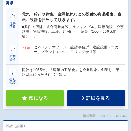
縄県
電気・給排水衛生・空調換気などの設備の商品選定、企
画、設計を担当して頂きます。
仕事
内容
■案件：店舗、複合商業施設、オフィスビル、医療施設、介護
施設、物流施設、工場、共同住宅、病院（100～200床前
後）、デ…
ゼネコン、サブコン、設計事務所、建設設備メーカ
必須
ー、プラントエンジニアリング会社等…
応募
資格
同社は1955年、「建築の工業化」を企業理念に創業し、半世
紀以上にわたり住宅・賃…
会社
概要
気になる
詳細を見る
掲載期間：26/07/24～26/08/06
設計（設備）