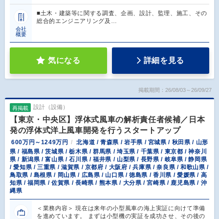
■土木・建築等に関する調査、企画、設計、監理、施工、その
総合的エンジニアリング及…
会社
概要
気になる
詳細を見る
掲載期間：26/08/03～26/09/27
設計（設備）
再掲載
【東京・中央区】浮体式風車の解析責任者候補／日本
発の浮体式洋上風車開発を行うスタートアップ
600万円～1249万円
北海道 / 青森県 / 岩手県 / 宮城県 / 秋田県 / 山形
県 / 福島県 / 茨城県 / 栃木県 / 群馬県 / 埼玉県 / 千葉県 / 東京都 / 神奈川
県 / 新潟県 / 富山県 / 石川県 / 福井県 / 山梨県 / 長野県 / 岐阜県 / 静岡県
/ 愛知県 / 三重県 / 滋賀県 / 京都府 / 大阪府 / 兵庫県 / 奈良県 / 和歌山県 /
鳥取県 / 島根県 / 岡山県 / 広島県 / 山口県 / 徳島県 / 香川県 / 愛媛県 / 高
知県 / 福岡県 / 佐賀県 / 長崎県 / 熊本県 / 大分県 / 宮崎県 / 鹿児島県 / 沖
縄県
＜業務内容＞ 現在は来年の小型風車の海上実証に向けて準備
を進めています。 まずは小型機の実証を成功させ、その後の