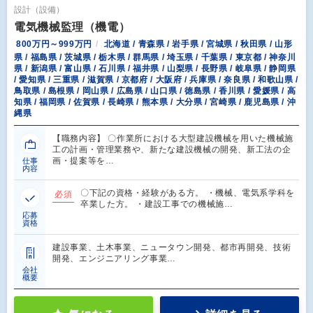
設計（設備）
電気機械監理（機電）
800万円～999万円
北海道 / 青森県 / 岩手県 / 宮城県 / 秋田県 / 山形
県 / 福島県 / 茨城県 / 栃木県 / 群馬県 / 埼玉県 / 千葉県 / 東京都 / 神奈川
県 / 新潟県 / 富山県 / 石川県 / 福井県 / 山梨県 / 長野県 / 岐阜県 / 静岡県
/ 愛知県 / 三重県 / 滋賀県 / 京都府 / 大阪府 / 兵庫県 / 奈良県 / 和歌山県 /
鳥取県 / 島根県 / 岡山県 / 広島県 / 山口県 / 徳島県 / 香川県 / 愛媛県 / 高
知県 / 福岡県 / 佐賀県 / 長崎県 / 熊本県 / 大分県 / 宮崎県 / 鹿児島県 / 沖
縄県
【職務内容】 〇作業所における大型建設機械を用いた機械施
工の計画・管理業務や、新たな建設機械の開発、新工法の企
画・提案等を…
仕事
内容
〇下記の資格・経験がある方。 ・機械、電気系学科を
必須
卒業した方。 ・建設工事での機械施…
応募
資格
建設事業、土木事業、ニュータウン開発、都市再開発、技術
開発、エンジニアリング事業…
会社
概要