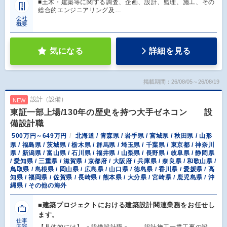
■土木・建築等に関する調査、企画、設計、監理、施工、その
総合的エンジニアリング及…
会社
概要
気になる
詳細を見る
掲載期間：26/08/05～26/08/19
設計（設備）
NEW
東証一部上場/130年の歴史を持つ大手ゼネコン 設
備設計職
500万円～649万円
北海道 / 青森県 / 岩手県 / 宮城県 / 秋田県 / 山形
県 / 福島県 / 茨城県 / 栃木県 / 群馬県 / 埼玉県 / 千葉県 / 東京都 / 神奈川
県 / 新潟県 / 富山県 / 石川県 / 福井県 / 山梨県 / 長野県 / 岐阜県 / 静岡県
/ 愛知県 / 三重県 / 滋賀県 / 京都府 / 大阪府 / 兵庫県 / 奈良県 / 和歌山県 /
鳥取県 / 島根県 / 岡山県 / 広島県 / 山口県 / 徳島県 / 香川県 / 愛媛県 / 高
知県 / 福岡県 / 佐賀県 / 長崎県 / 熊本県 / 大分県 / 宮崎県 / 鹿児島県 / 沖
縄県 / その他の海外
■建築プロジェクトにおける建築設計関連業務をお任せし
ます。
仕事
内容
【具体的には】 ＜設備設計職＞ 設計施工一貫工事の設