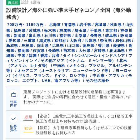
設計（設備）
再掲載
設備設計／海外に強い準大手ゼネコン／全国（海外勤
務含）
700万円～1199万円
北海道 / 青森県 / 岩手県 / 宮城県 / 秋田県 / 山形
県 / 福島県 / 茨城県 / 栃木県 / 群馬県 / 埼玉県 / 千葉県 / 東京都 / 神奈川
県 / 新潟県 / 富山県 / 石川県 / 福井県 / 山梨県 / 長野県 / 岐阜県 / 静岡県
/ 愛知県 / 三重県 / 滋賀県 / 京都府 / 大阪府 / 兵庫県 / 奈良県 / 和歌山県 /
鳥取県 / 島根県 / 岡山県 / 広島県 / 山口県 / 徳島県 / 香川県 / 愛媛県 / 高
知県 / 福岡県 / 佐賀県 / 長崎県 / 熊本県 / 大分県 / 宮崎県 / 鹿児島県 / 沖
縄県 / 中国 / 韓国 / 香港 / 台湾 / タイ / シンガポール / インドネシア / フ
ィリピン / インド / その他アジア（ベトナム、ミャンマー等） / 北米
（アメリカ、カナダ等） / 中南米（メキシコ、ブラジル、アルゼンチン
等） / オセアニア（オーストラリア、ニュージーランド等） / ヨーロッ
パ（イギリス、フランス、ドイツ、ロシア等） / 中近東・アフリカ（モ
ロッコ、エジプト、UAE、南アフリカ等） / その他の海外
建築プロジェクトにおける建築設計関連業務に従事頂きま
す。 実際はご自身の専門に合わせて意匠・構造・設備のいず
れかのチームに…
仕事
内容
【必須】 1級電気工事施工管理技士もしくは1級管工事
必須
施工管理技士をお持ちの方 設備設…
応募
【歓迎】 大手組織系事務所もしくはゼネコンでの設備
歓迎
資格
設計経験をお持ちの方