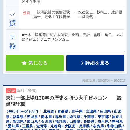
関する事項
・設備設計の実務経験 ・一級建築士、技術士、建築設
必須
備士、電気主任技術者、 一級電気…
応募
資格
■土木・建築等に関する調査、企画、設計、監理、施工、その
総合的エンジニアリング及…
会社
概要
気になる
詳細を見る
掲載期間：26/08/04～26/08/17
設計（設備）
NEW
東証一部上場/130年の歴史を持つ大手ゼネコン 設
備設計職
500万円～649万円
北海道 / 青森県 / 岩手県 / 宮城県 / 秋田県 / 山形
県 / 福島県 / 茨城県 / 栃木県 / 群馬県 / 埼玉県 / 千葉県 / 東京都 / 神奈川
県 / 新潟県 / 富山県 / 石川県 / 福井県 / 山梨県 / 長野県 / 岐阜県 / 静岡県
/ 愛知県 / 三重県 / 滋賀県 / 京都府 / 大阪府 / 兵庫県 / 奈良県 / 和歌山県 /