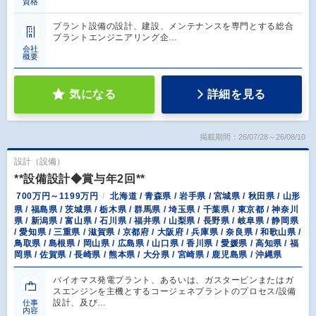
資格
プラント設備の設計、建設、メンテナンスを専門とする総合
プラントエンジニアリング企…
会社
概要
気になる
詳細を見る
掲載期間：26/07/28～26/08/10
設計（設備）
**設備設計◆賞与年2回**
700万円～1199万円
北海道 / 青森県 / 岩手県 / 宮城県 / 秋田県 / 山形
県 / 福島県 / 茨城県 / 栃木県 / 群馬県 / 埼玉県 / 千葉県 / 東京都 / 神奈川
県 / 新潟県 / 富山県 / 石川県 / 福井県 / 山梨県 / 長野県 / 岐阜県 / 静岡県
/ 愛知県 / 三重県 / 滋賀県 / 京都府 / 大阪府 / 兵庫県 / 奈良県 / 和歌山県 /
鳥取県 / 島根県 / 岡山県 / 広島県 / 山口県 / 香川県 / 愛媛県 / 高知県 / 福
岡県 / 佐賀県 / 長崎県 / 熊本県 / 大分県 / 宮崎県 / 鹿児島県 / 沖縄県
バイオマス発電プラント、あるいは、ガスタービンまたはガ
スエンジンを主機とするコージェネプラントのプロセス/設備
設計、及び…
仕事
内容