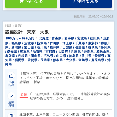
気になる
詳細を見る
掲載期間：26/07/30～26/08/12
設計（設備）
設備設計 東京 大阪
800万円～999万円
北海道 / 青森県 / 岩手県 / 宮城県 / 秋田県 / 山形
県 / 福島県 / 茨城県 / 栃木県 / 群馬県 / 埼玉県 / 千葉県 / 東京都 / 神奈川
県 / 新潟県 / 富山県 / 石川県 / 福井県 / 山梨県 / 長野県 / 岐阜県 / 静岡県
/ 愛知県 / 三重県 / 滋賀県 / 京都府 / 大阪府 / 兵庫県 / 奈良県 / 和歌山県 /
鳥取県 / 島根県 / 岡山県 / 広島県 / 山口県 / 徳島県 / 香川県 / 愛媛県 / 高
知県 / 福岡県 / 佐賀県 / 長崎県 / 熊本県 / 大分県 / 宮崎県 / 鹿児島県 / 沖
縄県
【職務内容】 〇下記の業務を担当していただきます。 ・オフ
ィスビル・工場・ホテルなど、様々な用途の建築物の設備設
計業務 ・新築…
仕事
内容
〇下記の資格・経験がある方。 ・建築設備設計の実務
必須
経験のある方で、かつ 建築設備士…
応募
資格
建設事業、土木事業、ニュータウン開発、都市再開発、技術