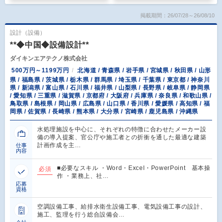
掲載期間：26/07/28～26/08/10
設計（設備）
**◆中国◆設備設計**
ダイキンエアテクノ株式会社
500万円～1199万円
北海道 / 青森県 / 岩手県 / 宮城県 / 秋田県 / 山形
県 / 福島県 / 茨城県 / 栃木県 / 群馬県 / 埼玉県 / 千葉県 / 東京都 / 神奈川
県 / 新潟県 / 富山県 / 石川県 / 福井県 / 山梨県 / 長野県 / 岐阜県 / 静岡県
/ 愛知県 / 三重県 / 滋賀県 / 京都府 / 大阪府 / 兵庫県 / 奈良県 / 和歌山県 /
鳥取県 / 島根県 / 岡山県 / 広島県 / 山口県 / 香川県 / 愛媛県 / 高知県 / 福
岡県 / 佐賀県 / 長崎県 / 熊本県 / 大分県 / 宮崎県 / 鹿児島県 / 沖縄県
水処理施設を中心に、それぞれの特徴に合わせたメーカー設
備の導入提案、官公庁や施工者との折衝を通した最適な建築
計画作成を主…
仕事
内容
■必要なスキル ・Word・Excel・PowerPoint 基本操
必須
作 ・業務上、社…
応募
資格
空調設備工事、給排水衛生設備工事、電気設備工事の設計、
施工、監理を行う総合設備会…