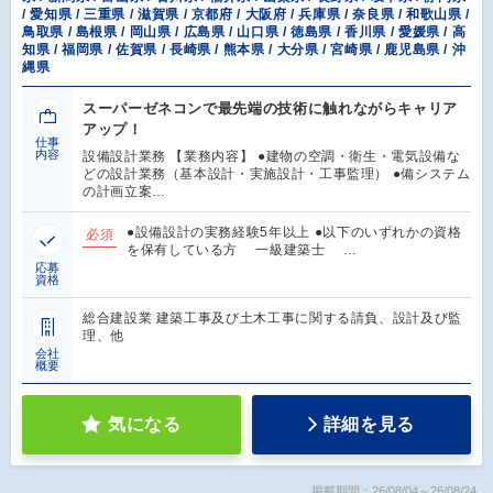
/ 愛知県 / 三重県 / 滋賀県 / 京都府 / 大阪府 / 兵庫県 / 奈良県 / 和歌山県 /
鳥取県 / 島根県 / 岡山県 / 広島県 / 山口県 / 徳島県 / 香川県 / 愛媛県 / 高
知県 / 福岡県 / 佐賀県 / 長崎県 / 熊本県 / 大分県 / 宮崎県 / 鹿児島県 / 沖
縄県
スーパーゼネコンで最先端の技術に触れながらキャリア
アップ！
仕事
内容
設備設計業務 【業務内容】 ●建物の空調・衛生・電気設備な
どの設計業務（基本設計・実施設計・工事監理） ●備システム
の計画立案…
●設備設計の実務経験5年以上 ●以下のいずれかの資格
必須
を保有している方 一級建築士 …
応募
資格
総合建設業 建築工事及び土木工事に関する請負、設計及び監
理、他
会社
概要
気になる
詳細を見る
掲載期間：26/08/04～26/08/24