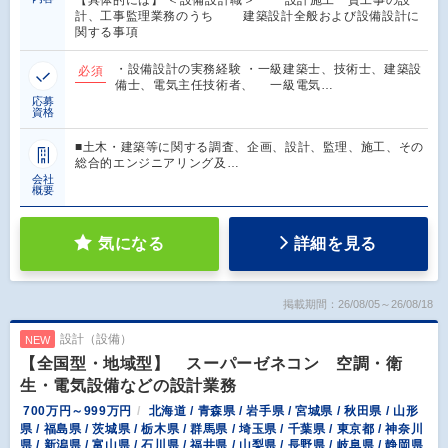
計、工事監理業務のうち 建築設計全般および設備設計に
関する事項
・設備設計の実務経験 ・一級建築士、技術士、建築設
必須
備士、電気主任技術者、 一級電気…
応募
資格
■土木・建築等に関する調査、企画、設計、監理、施工、その
総合的エンジニアリング及…
会社
概要
気になる
詳細を見る
掲載期間：26/08/05～26/08/18
設計（設備）
NEW
【全国型・地域型】 スーパーゼネコン 空調・衛
生・電気設備などの設計業務
700万円～999万円
北海道 / 青森県 / 岩手県 / 宮城県 / 秋田県 / 山形
県 / 福島県 / 茨城県 / 栃木県 / 群馬県 / 埼玉県 / 千葉県 / 東京都 / 神奈川
県 / 新潟県 / 富山県 / 石川県 / 福井県 / 山梨県 / 長野県 / 岐阜県 / 静岡県