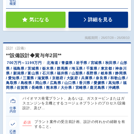
会社
概要
気になる
詳細を見る
掲載期間：26/07/28～26/08/10
設計（設備）
**設備設計◆賞与年2回**
700万円～1199万円
北海道 / 青森県 / 岩手県 / 宮城県 / 秋田県 / 山形
県 / 福島県 / 茨城県 / 栃木県 / 群馬県 / 埼玉県 / 千葉県 / 東京都 / 神奈川
県 / 新潟県 / 富山県 / 石川県 / 福井県 / 山梨県 / 長野県 / 岐阜県 / 静岡県
/ 愛知県 / 三重県 / 滋賀県 / 京都府 / 大阪府 / 兵庫県 / 奈良県 / 和歌山県 /
鳥取県 / 島根県 / 岡山県 / 広島県 / 山口県 / 香川県 / 愛媛県 / 高知県 / 福
岡県 / 佐賀県 / 長崎県 / 熊本県 / 大分県 / 宮崎県 / 鹿児島県 / 沖縄県
バイオマス発電プラント、あるいは、ガスタービンまたはガ
スエンジンを主機とするコージェネプラントのプロセス/設備
設計、及び…
仕事
内容
プラント案件の受注前計画、設計の何れかの経験を有
必須
すること。
応募