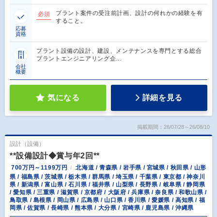
プラント案件の受注前計画、設計の何れかの経験を有
必須
すること。
応募
資格
プラント設備の設計、建設、メンテナンスを専門とする総合
プラントエンジニアリング企…
会社
概要
気になる
詳細を見る
掲載期間：26/07/28～26/08/10
設計（設備）
**設備設計◆賞与年2回**
700万円～1199万円
北海道 / 青森県 / 岩手県 / 宮城県 / 秋田県 / 山形
県 / 福島県 / 茨城県 / 栃木県 / 群馬県 / 埼玉県 / 千葉県 / 東京都 / 神奈川
県 / 新潟県 / 富山県 / 石川県 / 福井県 / 山梨県 / 長野県 / 岐阜県 / 静岡県
/ 愛知県 / 三重県 / 滋賀県 / 京都府 / 大阪府 / 兵庫県 / 奈良県 / 和歌山県 /
鳥取県 / 島根県 / 岡山県 / 広島県 / 山口県 / 香川県 / 愛媛県 / 高知県 / 福
岡県 / 佐賀県 / 長崎県 / 熊本県 / 大分県 / 宮崎県 / 鹿児島県 / 沖縄県