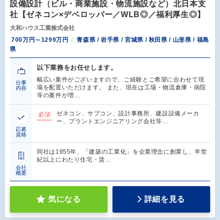
設備設計（ビル・商業施設・物流施設など）北日本支
社【ゼネコン×デベロッパー／WLB◎／福利厚生◎】
大和ハウス工業株式会社
700万円～1299万円
青森県 / 岩手県 / 宮城県 / 秋田県 / 山形県 / 福島
県
以下業務をお任せします。
幅広い案件がございますので、ご経験とご希望に合わせて現
仕事
場を配置いただけます。 また、現在は工場・物流倉庫・病院
内容
等の案件が増…
ゼネコン、サブコン、設計事務所、建設設備メーカ
必須
ー、プラントエンジニアリング会社等…
応募
資格
同社は1955年、「建築の工業化」を企業理念に創業し、半世
紀以上にわたり住宅・賃…
会社
概要
気になる
詳細を見る