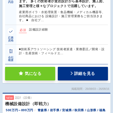
ます。 多くの技術者が意匠設計から基本設計、施工図、
内容
施工管理と様々なプロジェクトで活躍しています。
産業用ボイラ・水処理装置・食品機械・メディカル機器等、
自社商品における 設備設計・施工管理業務をご担当頂きま
す。 ■ 自社プ…
設備設計経験
必須
応募
資格
■技術系アウトソーシング 技術者派遣・業務委託／開発・設
計・生産技術・フィールドエ…
会社
概要
気になる
詳細を見る
掲載期間：26/08/03～26/08/16
設計（設備）
NEW
機械設備設計（即戦力）
500万円～899万円
青森県 / 岩手県 / 宮城県 / 秋田県 / 山形県 / 福島