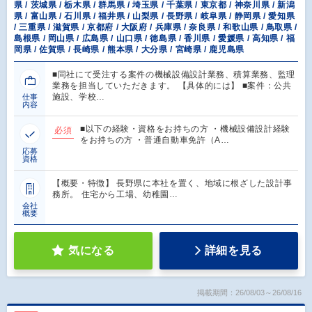
県 / 茨城県 / 栃木県 / 群馬県 / 埼玉県 / 千葉県 / 東京都 / 神奈川県 / 新潟
県 / 富山県 / 石川県 / 福井県 / 山梨県 / 長野県 / 岐阜県 / 静岡県 / 愛知県
/ 三重県 / 滋賀県 / 京都府 / 大阪府 / 兵庫県 / 奈良県 / 和歌山県 / 鳥取県 /
島根県 / 岡山県 / 広島県 / 山口県 / 徳島県 / 香川県 / 愛媛県 / 高知県 / 福
岡県 / 佐賀県 / 長崎県 / 熊本県 / 大分県 / 宮崎県 / 鹿児島県
■同社にて受注する案件の機械設備設計業務、積算業務、監理
業務を担当していただきます。 【具体的には】 ■案件：公共
施設、学校…
仕事
内容
■以下の経験・資格をお持ちの方 ・機械設備設計経験
必須
をお持ちの方 ・普通自動車免許（A…
応募
資格
【概要・特徴】 長野県に本社を置く、地域に根ざした設計事
務所。 住宅から工場、幼稚園…
会社
概要
気になる
詳細を見る
掲載期間：26/08/03～26/08/16