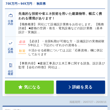
700万円～949万円
秋田県
先進的な技術や省エネ技術を用いた建築物等、幅広く携
われる環境があります！
仕事
内容
【職務概要】 同社にて設備設計業務をお任せします。 【職務
詳細】 ■建物の空調・衛生・電気設備などの設計業務 （基本
設計・実施設…
【必須】 ・全国転勤が可能な方 ・設備設計の実務経験
必須
5年以上 ・下記のいずれかの資格を…
応募
※活かせる経験については上記「応募資格」欄に併記
歓迎
資格
しております
【事業内容】 ■建築工事及び土木工事に関する請負、設計及び
監理 【会社の特徴】 同社は…
会社
概要
気になる
詳細を見る
掲載期間：26/07/27～26/08/16