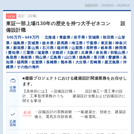
掲載期間：26/08/05～26/08/19
設計（設備）
NEW
東証一部上場/130年の歴史を持つ大手ゼネコン 設
備設計職
500万円～649万円
北海道 / 青森県 / 岩手県 / 宮城県 / 秋田県 / 山形
県 / 福島県 / 茨城県 / 栃木県 / 群馬県 / 埼玉県 / 千葉県 / 東京都 / 神奈川
県 / 新潟県 / 富山県 / 石川県 / 福井県 / 山梨県 / 長野県 / 岐阜県 / 静岡県
/ 愛知県 / 三重県 / 滋賀県 / 京都府 / 大阪府 / 兵庫県 / 奈良県 / 和歌山県 /
鳥取県 / 島根県 / 岡山県 / 広島県 / 山口県 / 徳島県 / 香川県 / 愛媛県 / 高
知県 / 福岡県 / 佐賀県 / 長崎県 / 熊本県 / 大分県 / 宮崎県 / 鹿児島県 / 沖
縄県 / その他の海外
■建築プロジェクトにおける建築設計関連業務をお任せし
ます。
仕事
内容
【具体的には】 ＜設備設計職＞ 設計施工一貫工事の設
計、工事監理業務のうち 建築設計全般および設備設計に
関する事項
・設備設計の実務経験 ・一級建築士、技術士、建築設
必須
備士、電気主任技術者、 一級電気…
応募
資格