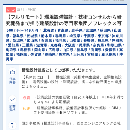
設計（設備）
NEW
【フルリモート】環境設備設計・技術コンサルから研
究開発まで担う建築設計の専門家集団／フレックス可
500万円～749万円
北海道 / 青森県 / 岩手県 / 宮城県 / 秋田県 / 山形
県 / 福島県 / 茨城県 / 栃木県 / 群馬県 / 埼玉県 / 千葉県 / 東京都 / 神奈川
県 / 新潟県 / 富山県 / 石川県 / 福井県 / 山梨県 / 長野県 / 岐阜県 / 静岡県
/ 愛知県 / 三重県 / 滋賀県 / 京都府 / 大阪府 / 兵庫県 / 奈良県 / 和歌山県 /
鳥取県 / 島根県 / 岡山県 / 広島県 / 山口県 / 徳島県 / 香川県 / 愛媛県 / 高
知県 / 福岡県 / 佐賀県 / 長崎県 / 熊本県 / 大分県 / 宮崎県 / 鹿児島県 / 沖
縄県
構造設計担当としてご従事いただきます。
【具体的には…】 ・機械設備（給排水衛生設備、空調換気設
仕事
備）、電気設備の設計 ・環境設計、省エネ性能評価との連携
内容
によるシミュ…
・設備設計の実務経験（目安10年以上） ※10年未満で
必須
もスキルにより応相談
応募
・建築設計事務所、設備設計事務所での経験 ・BIMソ
歓迎
資格
フト使用経験 ※BIMソフト：建…
設計事務所（構造設計事務所）、総合エンジニアリング会社