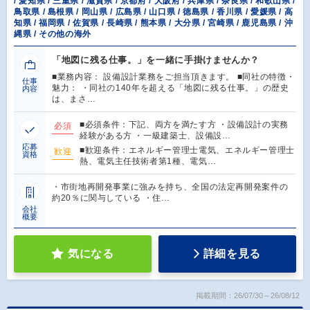
/ 愛知県 / 三重県 / 滋賀県 / 京都府 / 大阪府 / 兵庫県 / 奈良県 / 和歌山県 /
鳥取県 / 島根県 / 岡山県 / 広島県 / 山口県 / 徳島県 / 香川県 / 愛媛県 / 高
知県 / 福岡県 / 佐賀県 / 長崎県 / 熊本県 / 大分県 / 宮崎県 / 鹿児島県 / 沖
縄県 / その他の海外
「地図に残る仕事。」を一緒に手掛けませんか？
■業務内容： 設備設計業務をご担当頂きます。 ■同社の特徴・
仕事
魅力： ・同社の140年を超える「地図に残る仕事。」の歴史
内容
は、まさ…
■必須条件：下記、両方を満たす方 ・設備設計の実務
必須
経験がある方 ・一級建築士、設備設…
応募
■歓迎条件：エネルギー管理士電気、エネルギー管理士
歓迎
資格
熱、電気主任技術者第1種、電気…
・市街地再開発事業に強みを持ち、全国の法定再開発案件の
約20％に関与している ・住…
会社
概要
気になる
詳細を見る
掲載期間：26/07/30～26/08/12