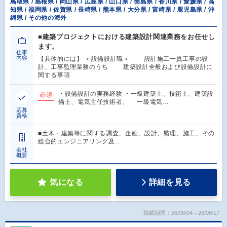
鳥取県 / 島根県 / 岡山県 / 広島県 / 山口県 / 徳島県 / 香川県 / 愛媛県 / 高
知県 / 福岡県 / 佐賀県 / 長崎県 / 熊本県 / 大分県 / 宮崎県 / 鹿児島県 / 沖
縄県 / その他の海外
■建築プロジェクトにおける建築設計関連業務をお任せし
ます。
仕事
内容
【具体的には】 ＜設備設計職＞ 設計施工一貫工事の設
計、工事監理業務のうち 建築設計全般および設備設計に
関する事項
・設備設計の実務経験 ・一級建築士、技術士、建築設
必須
備士、電気主任技術者、 一級電気…
応募
資格
■土木・建築等に関する調査、企画、設計、監理、施工、その
総合的エンジニアリング及…
会社
概要
気になる
詳細を見る
掲載期間：26/08/04～26/08/17