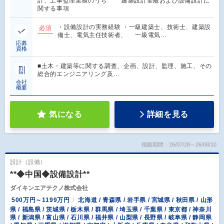
計、工事監理業務のうち 建築設計全般および設備設計に
関する事項
・設備設計の実務経験 ・一級建築士、技術士、建築設
必須
備士、電気主任技術者、 一級電気…
応募
資格
■土木・建築等に関する調査、企画、設計、監理、施工、その
総合的エンジニアリング及…
会社
概要
気になる
詳細を見る
掲載期間：26/07/28～26/08/10
設計（設備）
**◆中国◆設備設計**
ダイキンエアテクノ株式会社
500万円～1199万円
北海道 / 青森県 / 岩手県 / 宮城県 / 秋田県 / 山形
県 / 福島県 / 茨城県 / 栃木県 / 群馬県 / 埼玉県 / 千葉県 / 東京都 / 神奈川
県 / 新潟県 / 富山県 / 石川県 / 福井県 / 山梨県 / 長野県 / 岐阜県 / 静岡県