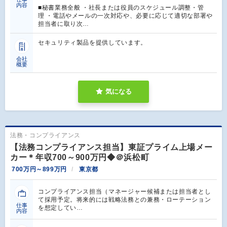
内容
■秘書業務全般 ・社長または役員のスケジュール調整・管
理 ・電話やメールの一次対応や、必要に応じて適切な部署や
担当者に取り次…
セキュリティ製品を提供しています。
会社
概要
気になる
法務・コンプライアンス
【法務コンプライアンス担当】東証プライム上場メー
カー＊年収700～900万円◆＠浜松町
700万円～899万円
東京都
コンプライアンス担当（マネージャー候補または担当者とし
て採用予定。将来的には戦略法務との兼務・ローテーション
仕事
を想定してい…
内容