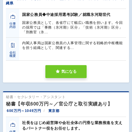
縄県
国家公務員◆中途採用選考試験／就職氷河期世代
国家公務員として、各省庁にて幅広い職務を担います。今回
仕事
内容
の採用では「事務（氷河期）区分」「技術（氷河期）区分」
「刑務官（氷…
内閣⼈事局は国家公務員の⼈事管理に関する戦略的中枢機能
を担う組織として、関連する…
会社
概要
気になる
秘書・セクレタリー・アシスタント
秘書【年収600万円～／官公庁と取引実績あり】
600万円～1049万円
東京都
社長をはじめ経営陣や会社全体の円滑な業務推進を支え
るパートナー役をお任せします。
仕事