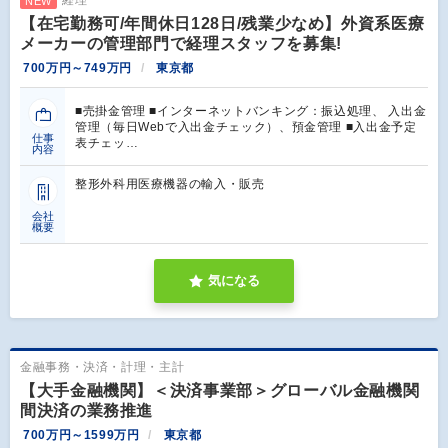
NEW
【在宅勤務可/年間休日128日/残業少なめ】外資系医療
メーカーの管理部門で経理スタッフを募集!
700万円～749万円
東京都
■売掛金管理 ■インターネットバンキング：振込処理、 入出金
管理（毎日Webで入出金チェック）、預金管理 ■入出金予定
仕事
表チェッ…
内容
整形外科用医療機器の輸入・販売
会社
概要
気になる
金融事務・決済・計理・主計
【大手金融機関】＜決済事業部＞グローバル金融機関
間決済の業務推進
700万円～1599万円
東京都