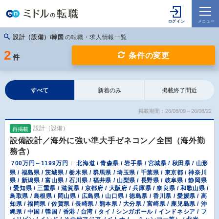
設計（設備）/韓国
の転職・求人情報一覧
2
条件の変更
件
すべて
新着のみ
掲載終了間近
掲載期間：26/08/09～26/08/22
設計（設備）
再掲載
設備設計／海外に強い準大手ゼネコン／全国（海外勤
務含）
700万円～1199万円
北海道 / 青森県 / 岩手県 / 宮城県 / 秋田県 / 山形
県 / 福島県 / 茨城県 / 栃木県 / 群馬県 / 埼玉県 / 千葉県 / 東京都 / 神奈川
県 / 新潟県 / 富山県 / 石川県 / 福井県 / 山梨県 / 長野県 / 岐阜県 / 静岡県
/ 愛知県 / 三重県 / 滋賀県 / 京都府 / 大阪府 / 兵庫県 / 奈良県 / 和歌山県 /
鳥取県 / 島根県 / 岡山県 / 広島県 / 山口県 / 徳島県 / 香川県 / 愛媛県 / 高
知県 / 福岡県 / 佐賀県 / 長崎県 / 熊本県 / 大分県 / 宮崎県 / 鹿児島県 / 沖
縄県 / 中国 / 韓国 / 香港 / 台湾 / タイ / シンガポール / インドネシア / フ