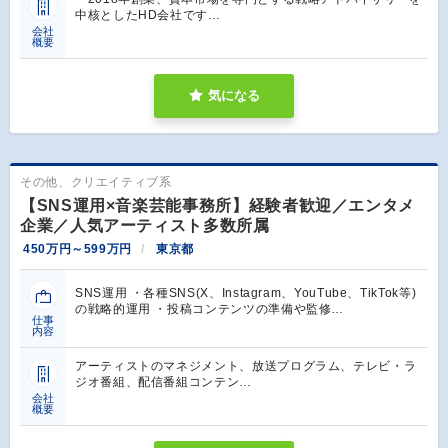
中核としたHD会社です…
会社
概要
気になる
その他、クリエイティブ系
【SNS運用×音楽芸能事務所】経験者歓迎／エンタメ
企業／人気アーティスト多数所属
450万円～599万円
東京都
SNS運用 ・各種SNS(X、Instagram、YouTube、TikTok等)
の戦略的運用 ・投稿コンテンツの準備や監修…
仕事
内容
アーティストのマネジメント、放送プログラム、テレビ・ラ
ジオ番組、配信番組コンテン…
会社
概要