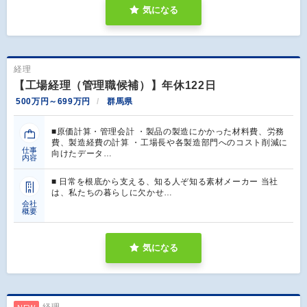
気になる
経理
【工場経理（管理職候補）】年休122日
500万円～699万円
群馬県
■原価計算・管理会計 ・製品の製造にかかった材料費、労務
費、製造経費の計算 ・工場長や各製造部門へのコスト削減に
仕事
向けたデータ…
内容
■ 日常を根底から支える、知る人ぞ知る素材メーカー 当社
は、私たちの暮らしに欠かせ…
会社
概要
気になる
経理