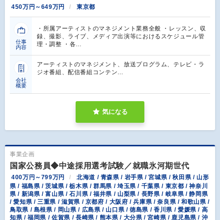
450万円～649万円
東京都
・所属アーティストのマネジメント業務全般 ・レッスン、収
録、撮影、ライブ、メディア出演等におけるスケジュール管
仕事
理・調整 ・各…
内容
アーティストのマネジメント、放送プログラム、テレビ・ラ
ジオ番組、配信番組コンテン…
会社
概要
気になる
事業企画
国家公務員◆中途採用選考試験／就職氷河期世代
400万円～799万円
北海道 / 青森県 / 岩手県 / 宮城県 / 秋田県 / 山形
県 / 福島県 / 茨城県 / 栃木県 / 群馬県 / 埼玉県 / 千葉県 / 東京都 / 神奈川
県 / 新潟県 / 富山県 / 石川県 / 福井県 / 山梨県 / 長野県 / 岐阜県 / 静岡県
/ 愛知県 / 三重県 / 滋賀県 / 京都府 / 大阪府 / 兵庫県 / 奈良県 / 和歌山県 /
鳥取県 / 島根県 / 岡山県 / 広島県 / 山口県 / 徳島県 / 香川県 / 愛媛県 / 高
知県 / 福岡県 / 佐賀県 / 長崎県 / 熊本県 / 大分県 / 宮崎県 / 鹿児島県 / 沖