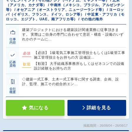
ィリピン / インド / その他アジア（ベトナム、ミャンマー等） / 北米
（アメリカ、カナダ等） / 中南米（メキシコ、ブラジル、アルゼンチン
等） / オセアニア（オーストラリア、ニュージーランド等） / ヨーロッ
パ（イギリス、フランス、ドイツ、ロシア等） / 中近東・アフリカ（モ
ロッコ、エジプト、UAE、南アフリカ等） / その他の海外
建築プロジェクトにおける建築設計関連業務に従事頂きま
す。 実際はご自身の専門に合わせて意匠・構造・設備のいず
れかのチームに…
仕事
内容
【必須】 1級電気工事施工管理技士もしくは1級管工事
必須
施工管理技士をお持ちの方 設備設…
応募
【歓迎】 大手組織系事務所もしくはゼネコンでの設備
歓迎
資格
設計経験をお持ちの方
◇建築一式工事、土木一式工事等に関する調査、企画、設
計、監理、施工その総合的エン…
会社
概要
気になる
詳細を見る
掲載期間：26/08/04～26/08/17