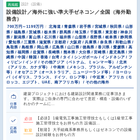
設計（設備）
再掲載
設備設計／海外に強い準大手ゼネコン／全国（海外勤
務含）
700万円～1199万円
北海道 / 青森県 / 岩手県 / 宮城県 / 秋田県 / 山形
県 / 福島県 / 茨城県 / 栃木県 / 群馬県 / 埼玉県 / 千葉県 / 東京都 / 神奈川
県 / 新潟県 / 富山県 / 石川県 / 福井県 / 山梨県 / 長野県 / 岐阜県 / 静岡県
/ 愛知県 / 三重県 / 滋賀県 / 京都府 / 大阪府 / 兵庫県 / 奈良県 / 和歌山県 /
鳥取県 / 島根県 / 岡山県 / 広島県 / 山口県 / 徳島県 / 香川県 / 愛媛県 / 高
知県 / 福岡県 / 佐賀県 / 長崎県 / 熊本県 / 大分県 / 宮崎県 / 鹿児島県 / 沖
縄県 / 中国 / 韓国 / 香港 / 台湾 / タイ / シンガポール / インドネシア / フ
ィリピン / インド / その他アジア（ベトナム、ミャンマー等） / 北米
（アメリカ、カナダ等） / 中南米（メキシコ、ブラジル、アルゼンチン
等） / オセアニア（オーストラリア、ニュージーランド等） / ヨーロッ
パ（イギリス、フランス、ドイツ、ロシア等） / 中近東・アフリカ（モ
ロッコ、エジプト、UAE、南アフリカ等） / その他の海外
建築プロジェクトにおける建築設計関連業務に従事頂きま
す。 実際はご自身の専門に合わせて意匠・構造・設備のいず
れかのチームに…
仕事
内容
【必須】 1級電気工事施工管理技士もしくは1級管工事
必須
施工管理技士をお持ちの方 設備設…
応募
【歓迎】 大手組織系事務所もしくはゼネコンでの設備
歓迎
資格
設計経験をお持ちの方