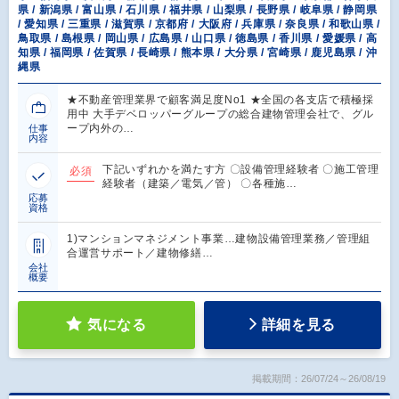
県 / 新潟県 / 富山県 / 石川県 / 福井県 / 山梨県 / 長野県 / 岐阜県 / 静岡県
/ 愛知県 / 三重県 / 滋賀県 / 京都府 / 大阪府 / 兵庫県 / 奈良県 / 和歌山県 /
鳥取県 / 島根県 / 岡山県 / 広島県 / 山口県 / 徳島県 / 香川県 / 愛媛県 / 高
知県 / 福岡県 / 佐賀県 / 長崎県 / 熊本県 / 大分県 / 宮崎県 / 鹿児島県 / 沖
縄県
★不動産管理業界で顧客満足度No1 ★全国の各支店で積極採
用中 大手デベロッパーグループの総合建物管理会社で、グル
ープ内外の…
仕事
内容
下記いずれかを満たす方 〇設備管理経験者 〇施工管理
必須
経験者（建築／電気／管） 〇各種施…
応募
資格
1)マンションマネジメント事業…建物設備管理業務／管理組
合運営サポート／建物修繕…
会社
概要
気になる
詳細を見る
掲載期間：26/07/24～26/08/19