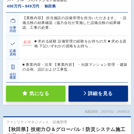
400万円～849万円
秋田県
【業務内容】 担当施設の設備管理を担当いただきます。 ・設
備点検の結果確認（協力会社が実施した設備点検の結果確
認、工事の必要…
仕事
内容
■ 求める経験 設備管理の経験をお持ちの方 ■ 求める資
必須
格 下記いずれかの資格をお持ち…
応募
資格
■ 事業内容・沿革 【事業内容】 ・分譲マンション管理 ・建築
の企画、設計および工事監…
会社
概要
気になる
詳細を見る
掲載期間：26/07/31～26/08/13
ファシリティマネジメント・設備管理
【秋田県】技術力◎＆グローバル！防災システム施工