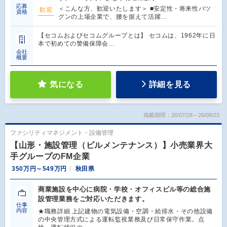
応募
＜こんな方、歓迎いたします＞ ■安定性・将来性バツ
歓迎
資格
グンの上場企業で、腰を据えて活躍…
【セコムおよびセコムグループとは】 セコムは、1962年に日
本で初めての警備保障会…
会社
概要
気になる
詳細を見る
掲載期間：26/07/28～26/08/23
ファシリティマネジメント・設備管理
【山形・施設管理（ビルメンテナンス）】小売業界大
手グループのFM企業
350万円～549万円
秋田県
商業施設を中心に病院・学校・オフィスビル等の総合施
設管理業務をご対応いただきます。
仕事
内容
★職務詳細 上記建物の電気設備・空調・給排水・その他設備
の中央管理方式による運転監視業務及び日常保守作業。点