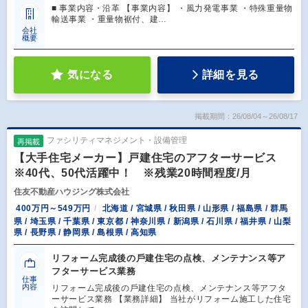
■ 事業内容・沿革 【事業内容】 ・風力発電事業 ・特殊重量物
輸送事業 ・重量物裾付、建…
会社
概要
気になる
詳細を見る
掲載期間：26/08/04～26/08/17
ファシリティマネジメント・設備管理
再掲載
【大手住宅メーカー】戸建住宅のアフターサービス
※40代、50代活躍中！ ※残業20時間程度/月
住友不動産ハウジング株式会社
400万円～549万円
北海道 / 宮城県 / 秋田県 / 山形県 / 福島県 / 群馬
県 / 埼玉県 / 千葉県 / 東京都 / 神奈川県 / 新潟県 / 石川県 / 福井県 / 山梨
県 / 長野県 / 静岡県 / 島根県 / 高知県
リフォーム完成後の⼾建住宅の点検、メンテナンス等ア
フターサービス業務
仕事
内容
リフォーム完成後の⼾建住宅の点検、メンテナンス等アフタ
ーサービス業務 【業務詳細】 当社がリフォーム施⼯した住宅