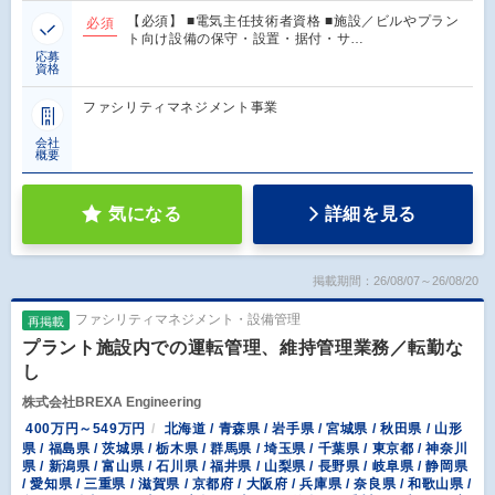
【必須】 ■電気主任技術者資格 ■施設／ビルやプラン
必須
ト向け設備の保守・設置・据付・サ…
応募
資格
ファシリティマネジメント事業
会社
概要
気になる
詳細を見る
掲載期間：26/08/07～26/08/20
ファシリティマネジメント・設備管理
再掲載
プラント施設内での運転管理、維持管理業務／転勤な
し
株式会社BREXA Engineering
400万円～549万円
北海道 / 青森県 / 岩手県 / 宮城県 / 秋田県 / 山形
県 / 福島県 / 茨城県 / 栃木県 / 群馬県 / 埼玉県 / 千葉県 / 東京都 / 神奈川
県 / 新潟県 / 富山県 / 石川県 / 福井県 / 山梨県 / 長野県 / 岐阜県 / 静岡県
/ 愛知県 / 三重県 / 滋賀県 / 京都府 / 大阪府 / 兵庫県 / 奈良県 / 和歌山県 /