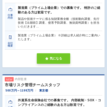
製造業（プライム上場企業）での募集です。 特許のご経
験のある方は歓迎です。
仕事
内容
製品や技術テーマに係る知財業務全般（技術動向調査、先行
技術【出願前】調査、侵害予防調査、無効資料調査）を担当
いただきます…
製造業（プライム上場企業） ※詳細は求人紹介時にご案内い
たします。
会社
概要
気になる
内部監査
NEW
市場リスク管理チームスタッフ
500万円～1199万円
東京都
外資系生命保険会社での募集です。 内部統制・SOX・コ
ンプライアンスのご経験のある方は歓迎です。