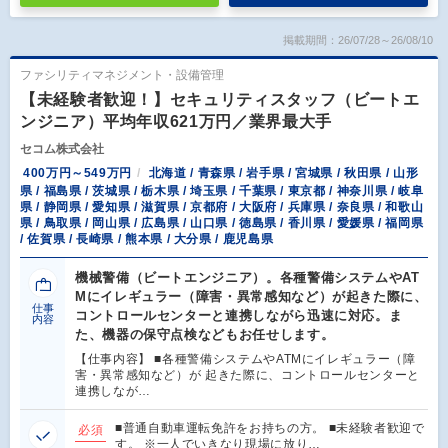
掲載期間：26/07/28～26/08/10
ファシリティマネジメント・設備管理
【未経験者歓迎！】セキュリティスタッフ（ビートエ
ンジニア）平均年収621万円／業界最大手
セコム株式会社
400万円～549万円
北海道 / 青森県 / 岩手県 / 宮城県 / 秋田県 / 山形
県 / 福島県 / 茨城県 / 栃木県 / 埼玉県 / 千葉県 / 東京都 / 神奈川県 / 岐阜
県 / 静岡県 / 愛知県 / 滋賀県 / 京都府 / 大阪府 / 兵庫県 / 奈良県 / 和歌山
県 / 鳥取県 / 岡山県 / 広島県 / 山口県 / 徳島県 / 香川県 / 愛媛県 / 福岡県
/ 佐賀県 / 長崎県 / 熊本県 / 大分県 / 鹿児島県
機械警備（ビートエンジニア）。各種警備システムやAT
Mにイレギュラー（障害・異常感知など）が起きた際に、
仕事
コントロールセンターと連携しながら迅速に対応。ま
内容
た、機器の保守点検などもお任せします。
【仕事内容】 ■各種警備システムやATMにイレギュラー（障
害・異常感知など）が 起きた際に、コントロールセンターと
連携しなが…
■普通自動車運転免許をお持ちの方。 ■未経験者歓迎で
必須
す。 ※一人でいきなり現場に放り…