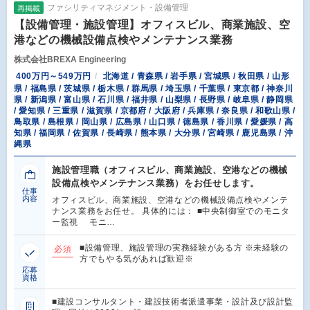
ファシリティマネジメント・設備管理
再掲載
【設備管理・施設管理】オフィスビル、商業施設、空
港などの機械設備点検やメンテナンス業務
株式会社BREXA Engineering
400万円～549万円
北海道 / 青森県 / 岩手県 / 宮城県 / 秋田県 / 山形
県 / 福島県 / 茨城県 / 栃木県 / 群馬県 / 埼玉県 / 千葉県 / 東京都 / 神奈川
県 / 新潟県 / 富山県 / 石川県 / 福井県 / 山梨県 / 長野県 / 岐阜県 / 静岡県
/ 愛知県 / 三重県 / 滋賀県 / 京都府 / 大阪府 / 兵庫県 / 奈良県 / 和歌山県 /
鳥取県 / 島根県 / 岡山県 / 広島県 / 山口県 / 徳島県 / 香川県 / 愛媛県 / 高
知県 / 福岡県 / 佐賀県 / 長崎県 / 熊本県 / 大分県 / 宮崎県 / 鹿児島県 / 沖
縄県
施設管理職（オフィスビル、商業施設、空港などの機械
設備点検やメンテナンス業務）をお任せします。
仕事
内容
オフィスビル、商業施設、空港などの機械設備点検やメンテ
ナンス業務をお任せ。 具体的には： ■中央制御室でのモニタ
ー監視 モニ…
■設備管理、施設管理の実務経験がある方 ※未経験の
必須
方でもやる気があれば歓迎※
応募
資格
■建設コンサルタント・建設技術者派遣事業・設計及び設計監