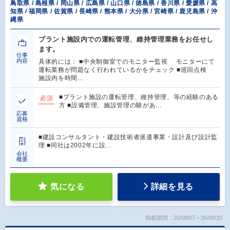
鳥取県 / 島根県 / 岡山県 / 広島県 / 山口県 / 徳島県 / 香川県 / 愛媛県 / 高
知県 / 福岡県 / 佐賀県 / 長崎県 / 熊本県 / 大分県 / 宮崎県 / 鹿児島県 / 沖
縄県
プラント施設内での運転管理、維持管理業務をお任せし
ます。
仕事
内容
具体的には： ■中央制御室でのモニター監視 モニターにて
運転業務が問題なく行われているかをチェック ■巡回点検
施設内を時間…
■プラント施設の運転管理、維持管理、等の経験のある
必須
方 ■設備管理、施設管理の験があ…
応募
資格
■建設コンサルタント・建設技術者派遣事業・設計及び設計監
理 ■同社は2002年に設…
会社
概要
気になる
詳細を見る
掲載期間：26/08/07～26/08/20