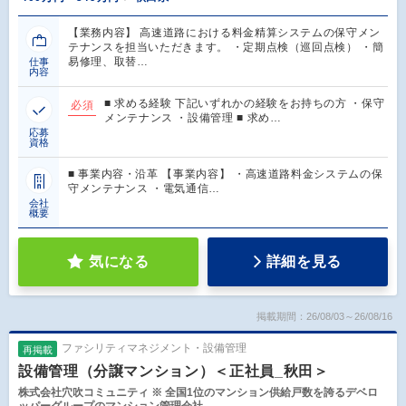
【業務内容】 高速道路における料金精算システムの保守メン
テナンスを担当いただきます。 ・定期点検（巡回点検） ・簡
易修理、取替…
仕事
内容
■ 求める経験 下記いずれかの経験をお持ちの方 ・保守
必須
メンテナンス ・設備管理 ■ 求め…
応募
資格
■ 事業内容・沿革 【事業内容】 ・高速道路料金システムの保
守メンテナンス ・電気通信…
会社
概要
気になる
詳細を見る
掲載期間：26/08/03～26/08/16
ファシリティマネジメント・設備管理
再掲載
設備管理（分譲マンション）＜正社員_秋田＞
株式会社穴吹コミュニティ ※ 全国1位のマンション供給戸数を誇るデベロ
ッパーグループのマンション管理会社