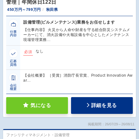
管理｜年間休日122日
450万円～799万円
秋田県
設備管理(ビルメンテナンス)業務をお任せします
【仕事内容】 火災から人命や財産を守る総合防災システムメ
仕事
ーカーにて、消火設備や火報設備を中心としたメンテナンス
内容
現場管理業務…
なし
必須
応募
資格
【会社概要】 ［受賞］消防庁長官賞、Product Innovation Aw
ar…
会社
概要
気になる
詳細を見る
掲載期間：26/07/29～26/08/11
ファシリティマネジメント・設備管理