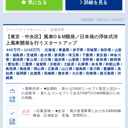
気になる
詳細を見る
掲載期間：26/07/14～26/09/07
ファシリティマネジメント・設備管理
【東京・中央区】風車O＆M開発／日本発の浮体式洋
上風車開発を行うスタートアップ
600万円～1249万円
北海道 / 青森県 / 岩手県 / 宮城県 / 秋田県 / 山形
県 / 福島県 / 茨城県 / 栃木県 / 群馬県 / 埼玉県 / 千葉県 / 東京都 / 神奈川
県 / 新潟県 / 富山県 / 石川県 / 福井県 / 山梨県 / 長野県 / 岐阜県 / 静岡県
/ 愛知県 / 三重県 / 滋賀県 / 京都府 / 大阪府 / 兵庫県 / 奈良県 / 和歌山県 /
鳥取県 / 島根県 / 岡山県 / 広島県 / 山口県 / 徳島県 / 香川県 / 愛媛県 / 高
知県 / 福岡県 / 佐賀県 / 長崎県 / 熊本県 / 大分県 / 宮崎県 / 鹿児島県 / 沖
縄県
＜業務内容＞ ■短期的 ・新たなO&Mコンセプト策定と設計へ
の反映等 ・新たなコンセプトであるFAWTのO&M構築のため
の戦略…
仕事
内容
＜応募資格＞ ■必須 ・風力発電事業におけるO&M戦略
必須
構築、計画策定、実施、管理等の…
応募
資格