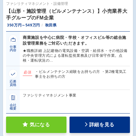
ファシリティマネジメント・設備管理
【山形・施設管理（ビルメンテナンス）】小売業界大
手グループのFM企業
350万円～549万円
秋田県
商業施設を中心に病院・学校・オフィスビル等の総合施
設管理業務をご対応いただきます。
仕事
内容
★職務詳細 上記建物の電気設備・空調・給排水・その他設備
の中央管理方式による運転監視業務及び日常保守作業。点
検・運転状況の…
・ビルメンテナンス経験をお持ちの方 ・第2種電気工
必須
事士をお持ちの方
応募
資格
ファシリティマネジメント事業
会社
概要
気になる
詳細を見る