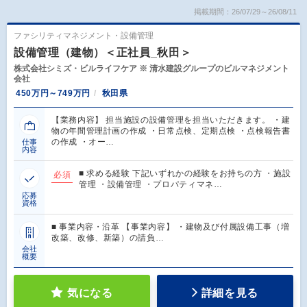
掲載期間：26/07/29～26/08/11
ファシリティマネジメント・設備管理
設備管理（建物）＜正社員_秋田＞
株式会社シミズ・ビルライフケア ※ 清水建設グループのビルマネジメント
会社
450万円～749万円
秋田県
【業務内容】 担当施設の設備管理を担当いただきます。 ・建
物の年間管理計画の作成 ・日常点検、定期点検 ・点検報告書
の作成 ・オー…
仕事
内容
■ 求める経験 下記いずれかの経験をお持ちの方 ・施設
必須
管理 ・設備管理 ・プロパティマネ…
応募
資格
■ 事業内容・沿革 【事業内容】 ・建物及び付属設備工事（増
改築、改修、新築）の請負…
会社
概要
気になる
詳細を見る