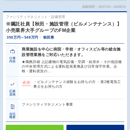
掲載期間：26/07/24～26/08/19
ファシリティマネジメント・設備管理
※嘱託社員【秋田・施設管理（ビルメンテナンス）】
小売業界大手グループのFM企業
350万円～549万円
秋田県
商業施設を中心に病院・学校・オフィスビル等の総合施
設管理業務をご対応いただきます。
仕事
内容
★職務詳細 上記建物の電気設備・空調・給排水・その他設備
の中央管理方式による運転監視業務及び日常保守作業。点
検・運転状況の…
・ビルメンテナンス経験をお持ちの方 ・第2種電気工
必須
事士をお持ちの方
応募
資格
ファシリティマネジメント事業
会社
概要