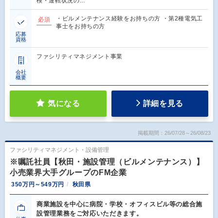
検・運転状況の…
・ビルメンテナンス経験をお持ちの方 ・第2種電気工
必須
事士をお持ちの方
応募
資格
ファシリティマネジメント事業
会社
概要
気になる
詳細を見る
掲載期間：26/07/28～26/08/23
ファシリティマネジメント・設備管理
※嘱託社員【秋田・施設管理（ビルメンテナンス）】
小売業界大手グループのFM企業
350万円～549万円
秋田県
商業施設を中心に病院・学校・オフィスビル等の総合施
設管理業務をご対応いただきます。