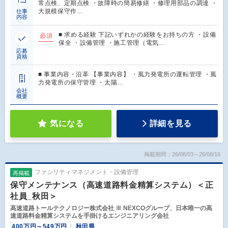
常点検、定期点検 ・故障時の簡易修繕 ・修理用部品の調達 ・
大規模保守作…
仕事
内容
■ 求める経験 下記いずれかの経験をお持ちの方 ・設備
必須
保全 ・設備管理 ・施工管理（電気…
応募
資格
■ 事業内容・沿革 【事業内容】 ・風力発電所の運転管理 ・風
力発電所の保守管理 ・太陽…
会社
概要
気になる
詳細を見る
掲載期間：26/08/03～26/08/16
ファシリティマネジメント・設備管理
再掲載
保守メンテナンス（高速道路料金精算システム）＜正
社員_秋田＞
高速道路トールテクノロジー株式会社 ※ NEXCOグループ、日本唯一の高
速道路料金精算システムを手掛けるエンジニアリング会社
400万円～549万円
秋田県