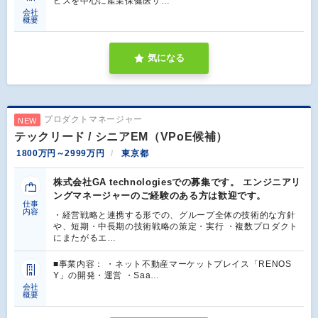
ビスを中心に産業保健医サ…
会社
概要
気になる
プロダクトマネージャー
NEW
テックリード / シニアEM（VPoE候補）
1800万円～2999万円
東京都
株式会社GA technologiesでの募集です。 エンジニアリ
ングマネージャーのご経験のある方は歓迎です。
仕事
内容
・経営戦略と連携する形での、グループ全体の技術的な方針
や、短期・中長期の技術戦略の策定・実行 ・複数プロダクト
にまたがるエ…
■事業内容： ・ネット不動産マーケットプレイス「RENOS
Y」の開発・運営 ・Saa…
会社
概要