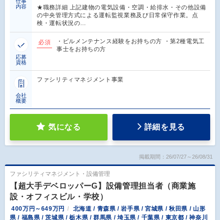
仕事
内容
★職務詳細 上記建物の電気設備・空調・給排水・その他設備
の中央管理方式による運転監視業務及び日常保守作業。点
検・運転状況の…
・ビルメンテナンス経験をお持ちの方 ・第2種電気工
必須
事士をお持ちの方
応募
資格
ファシリティマネジメント事業
会社
概要
気になる
詳細を見る
掲載期間：26/07/27～26/08/31
ファシリティマネジメント・設備管理
【超大手デベロッパーG】設備管理担当者（商業施
設・オフィスビル・学校）
400万円～649万円
北海道 / 青森県 / 岩手県 / 宮城県 / 秋田県 / 山形
県 / 福島県 / 茨城県 / 栃木県 / 群馬県 / 埼玉県 / 千葉県 / 東京都 / 神奈川