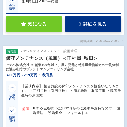
理 ■同社は2002年に設…
会社
概要
気になる
詳細を見る
掲載期間：26/08/04～26/08/17
ファシリティマネジメント・設備管理
再掲載
保守メンテナンス（風車）＜正社員_秋田＞
アチハ株式会社 ※ 創業100年以上、風力発電と特殊重量物輸送の一貫体制
に強みを持つプラントエンジニアリング会社
400万円～799万円
秋田県
【業務内容】 担当施設の保守メンテナンスを担当いただきま
す。 ・定期点検（巡回点検） ・簡易修理、取替工事 ・障害発
生時の原因究…
仕事
内容
■ 求める経験 下記いずれかのご経験をお持ちの方 ・設
必須
備管理 ・設備保全 ・フィールドエ…
応募
資格