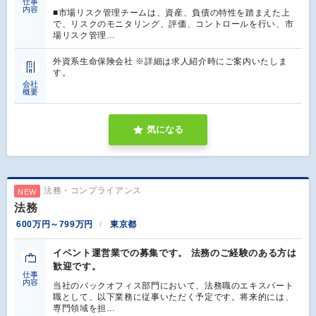
仕事
内容
■市場リスク管理チームは、資産、負債の特性を踏まえた上
で、リスクのモニタリング、評価、コントロールを行い、市
場リスク管理…
外資系生命保険会社 ※詳細は求人紹介時にご案内いたしま
す。
会社
概要
気になる
法務・コンプライアンス
NEW
法務
600万円～799万円
東京都
イベント運営業での募集です。 法務のご経験のある方は
歓迎です。
仕事
内容
当社のバックオフィス部門において、法務職のエキスパート
職として、以下業務に従事いただく予定です。将来的には、
専門領域を担…