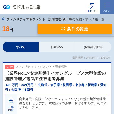
ファシリティマネジメント・設備管理/秋田県
の転職・求人情報一覧
18
条件の変更
件
すべて
新着のみ
掲載終了間近
掲載期間：26/08/07～26/08/27
ファシリティマネジメント・設備管理
NEW
【業界No.1×安定基盤】イオングループ／大型施設の
施設管理／電気主任技術者募集
400万円～849万円
北海道 / 岩手県 / 秋田県 / 東京都 / 新潟県 / 愛知
県 / 大阪府 / 福岡県
商業施設・病院・学校・オフィスビルなどの総合施設管理業
務をお任せします。 建物設備の点検・保守を中心に、利用者
が安心・安全…
仕事
内容