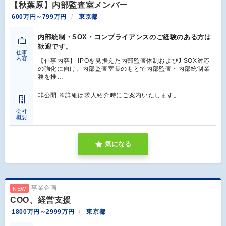
【秋葉原】内部監査室メンバー
600万円～799万円
東京都
内部統制・SOX・コンプライアンスのご経験のある方は
歓迎です。
仕事
内容
【仕事内容】 IPOを見据えた内部監査体制およびJ SOX対応
の強化に向け、内部監査室長のもとで内部監査・内部統制業
務を推…
非公開 ※詳細は求人紹介時にご案内いたします。
会社
概要
気になる
事業企画
NEW
COO、経営支援
1800万円～2999万円
東京都