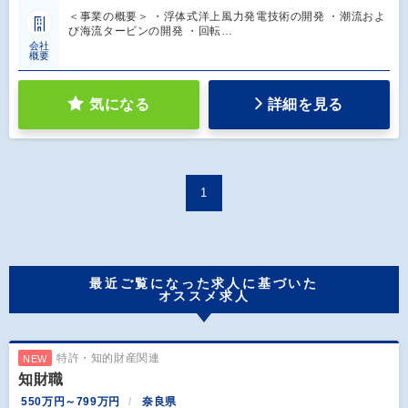
＜事業の概要＞ ・浮体式洋上風力発電技術の開発 ・潮流およ
び海流タービンの開発 ・回転…
会社
概要
気になる
詳細を見る
1
最近ご覧になった求人に基づいた
オススメ求人
特許・知的財産関連
NEW
知財職
550万円～799万円
奈良県