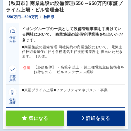
【秋田市】商業施設の設備管理/550～650万円/東証プ
ライム上場・ビル管理会社
550万円～699万円
秋田県
イオングループの一員として設備管理事業を手掛けてい
る同社において、 商業施設の設備管理業務を担当いただ
仕事
きます。
内容
■商業施設の設備管理 同社契約の商業施設において、 電気主
任技術者選任に伴う各種電気主任技術者業務を 担当いただき
ます。 【具体…
【必須条件】 ・高校卒以上 ・第二種電気主任技術者を
必須
お持ちの方 ・ビルメンテナンス経験…
応募
資格
■東証プライム上場■ファシリティマネジメント事業
会社
概要
気になる
詳細を見る