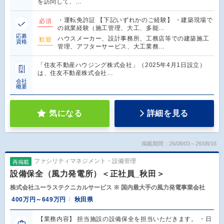
を訪問して、…
・運転免許証 【下記いずれかのご経験】 ・建築現場で
必須
の就業経験（施⼯管理、⼤⼯、多能…
応募
ハウスメーカー、設計事務所、工務店等での建築施工
歓迎
資格
管理、アフターサービス、大工業務…
「住友不動産ハウジング株式会社」（2025年4月1日設立）
は、住友不動産株式会社…
会社
概要
気になる
詳細を見る
掲載期間：26/08/03～26/08/16
ファシリティマネジメント・設備管理
再掲載
設備保全（風力発電所）＜正社員_秋田＞
株式会社ユーラステクニカルサービス ※ 国内最大手の風力発電事業会社
400万円～649万円
秋田県
【業務内容】 担当施設の設備保全を担当いただきます。 ・日