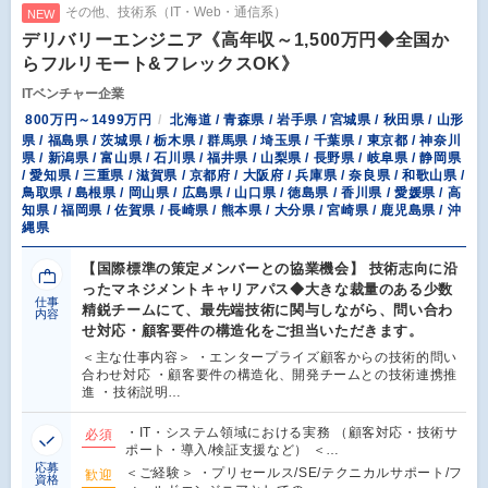
その他、技術系（IT・Web・通信系）
NEW
デリバリーエンジニア《高年収～1,500万円◆全国か
らフルリモート&フレックスOK》
ITベンチャー企業
800万円～1499万円
北海道 / 青森県 / 岩手県 / 宮城県 / 秋田県 / 山形
県 / 福島県 / 茨城県 / 栃木県 / 群馬県 / 埼玉県 / 千葉県 / 東京都 / 神奈川
県 / 新潟県 / 富山県 / 石川県 / 福井県 / 山梨県 / 長野県 / 岐阜県 / 静岡県
/ 愛知県 / 三重県 / 滋賀県 / 京都府 / 大阪府 / 兵庫県 / 奈良県 / 和歌山県 /
鳥取県 / 島根県 / 岡山県 / 広島県 / 山口県 / 徳島県 / 香川県 / 愛媛県 / 高
知県 / 福岡県 / 佐賀県 / 長崎県 / 熊本県 / 大分県 / 宮崎県 / 鹿児島県 / 沖
縄県
【国際標準の策定メンバーとの協業機会】 技術志向に沿
ったマネジメントキャリアパス◆大きな裁量のある少数
仕事
精鋭チームにて、最先端技術に関与しながら、問い合わ
内容
せ対応・顧客要件の構造化をご担当いただきます。
＜主な仕事内容＞ ・エンタープライズ顧客からの技術的問い
合わせ対応 ・顧客要件の構造化、開発チームとの技術連携推
進 ・技術説明…
・IT・システム領域における実務 （顧客対応・技術サ
必須
ポート・導入/検証支援など） ＜…
応募
＜ご経験＞ ・プリセールス/SE/テクニカルサポート/フ
歓迎
資格