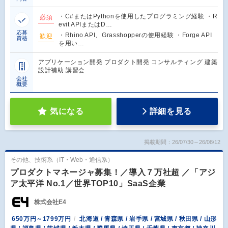
・C#またはPythonを使用したプログラミング経験 ・R
必須
evit APIまたはD…
応募
・Rhino API、Grasshopperの使用経験 ・Forge API
歓迎
資格
を用い…
アプリケーション開発 プロダクト開発 コンサルティング 建築
設計補助 講習会
会社
概要
気になる
詳細を見る
掲載期間：26/07/30～26/08/12
その他、技術系（IT・Web・通信系）
プロダクトマネージャ募集！／導入７万社超 ／「アジ
ア太平洋 No.1／世界TOP10」SaaS企業
株式会社E4
650万円～1799万円
北海道 / 青森県 / 岩手県 / 宮城県 / 秋田県 / 山形