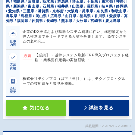
県 / 福島県 / 茨城県 / 栃木県 / 群馬県 / 埼玉県 / 千葉県 / 東京都 / 神奈川
県 / 新潟県 / 富山県 / 石川県 / 福井県 / 山梨県 / 長野県 / 岐阜県 / 静岡県
/ 愛知県 / 三重県 / 滋賀県 / 京都府 / 大阪府 / 兵庫県 / 奈良県 / 和歌山県 /
鳥取県 / 島根県 / 岡山県 / 広島県 / 山口県 / 徳島県 / 香川県 / 愛媛県 / 高
知県 / 福岡県 / 佐賀県 / 長崎県 / 熊本県 / 大分県 / 宮崎県 / 鹿児島県
企業のDX推進および基幹システム刷新に伴い、構想策定から
導入推進までをリードできる人材を募集します。 既存システ
ムの老朽化…
仕事
内容
【必須】 ・基幹システム刷新/ERP導入プロジェクト経
必須
験 ・業務要件定義の実務経験 ・…
応募
資格
株式会社テクノプロ（以下「当社」）は、テクノプロ・グル
ープの技術資産と知見を横断…
会社
概要
気になる
詳細を見る
掲載期間：26/07/21～26/08/10