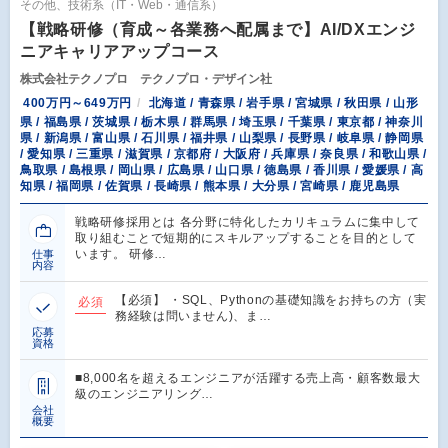
その他、技術系（IT・Web・通信系）
【戦略研修（育成～各業務へ配属まで】AI/DXエンジ
ニアキャリアアップコース
株式会社テクノプロ テクノプロ・デザイン社
400万円～649万円
北海道 / 青森県 / 岩手県 / 宮城県 / 秋田県 / 山形
県 / 福島県 / 茨城県 / 栃木県 / 群馬県 / 埼玉県 / 千葉県 / 東京都 / 神奈川
県 / 新潟県 / 富山県 / 石川県 / 福井県 / 山梨県 / 長野県 / 岐阜県 / 静岡県
/ 愛知県 / 三重県 / 滋賀県 / 京都府 / 大阪府 / 兵庫県 / 奈良県 / 和歌山県 /
鳥取県 / 島根県 / 岡山県 / 広島県 / 山口県 / 徳島県 / 香川県 / 愛媛県 / 高
知県 / 福岡県 / 佐賀県 / 長崎県 / 熊本県 / 大分県 / 宮崎県 / 鹿児島県
戦略研修採用とは 各分野に特化したカリキュラムに集中して
取り組むことで短期的にスキルアップすることを目的として
います。 研修…
仕事
内容
【必須】 ・SQL、Pythonの基礎知識をお持ちの方（実
必須
務経験は問いません)、ま…
応募
資格
■8,000名を超えるエンジニアが活躍する売上高・顧客数最大
級のエンジニアリング…
会社
概要