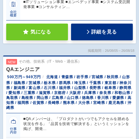
■ITソリューション事業 ■エンベデッド事業 ■システム受託開
発事業 ■コンサルティン…
会社
概要
気になる
詳細を見る
掲載期間：26/08/05～26/08/18
その他、技術系（IT・Web・通信系）
NEW
QAエンジニア
500万円～949万円
北海道 / 青森県 / 岩手県 / 宮城県 / 秋田県 / 山形
県 / 福島県 / 茨城県 / 栃木県 / 群馬県 / 埼玉県 / 千葉県 / 東京都 / 神奈川
県 / 新潟県 / 富山県 / 石川県 / 福井県 / 山梨県 / 長野県 / 岐阜県 / 静岡県
/ 愛知県 / 三重県 / 滋賀県 / 京都府 / 大阪府 / 兵庫県 / 奈良県 / 和歌山県 /
鳥取県 / 島根県 / 岡山県 / 広島県 / 山口県 / 徳島県 / 香川県 / 愛媛県 / 高
知県 / 福岡県 / 佐賀県 / 長崎県 / 熊本県 / 大分県 / 宮崎県 / 鹿児島県 / 沖
縄県
■QAメンバーは、「プロダクトがいつでもアクセルを踏める
状況を作る」「品質を技術で解決する」というミッションを
掲げ、開発…
仕事
内容