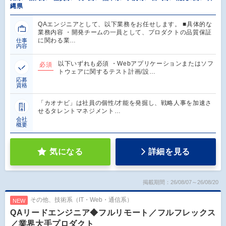
縄県
QAエンジニアとして、以下業務をお任せします。 ■具体的な
業務内容 ・開発チームの一員として、プロダクトの品質保証
に関わる業…
仕事
内容
以下いずれも必須 ・Webアプリケーションまたはソフ
必須
トウェアに関するテスト計画/設…
応募
資格
「カオナビ」は社員の個性/才能を発掘し、戦略人事を加速さ
せるタレントマネジメント…
会社
概要
気になる
詳細を見る
掲載期間：26/08/07～26/08/20
その他、技術系（IT・Web・通信系）
NEW
QAリードエンジニア◆フルリモート／フルフレックス
／業界大手プロダクト