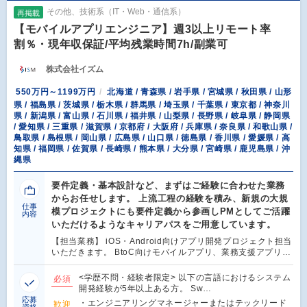
その他、技術系（IT・Web・通信系）
再掲載
【モバイルアプリエンジニア】週3以上リモート率
割％・現年収保証/平均残業時間7h/副業可
株式会社イズム
550万円～1199万円
北海道 / 青森県 / 岩手県 / 宮城県 / 秋田県 / 山形
県 / 福島県 / 茨城県 / 栃木県 / 群馬県 / 埼玉県 / 千葉県 / 東京都 / 神奈川
県 / 新潟県 / 富山県 / 石川県 / 福井県 / 山梨県 / 長野県 / 岐阜県 / 静岡県
/ 愛知県 / 三重県 / 滋賀県 / 京都府 / 大阪府 / 兵庫県 / 奈良県 / 和歌山県 /
鳥取県 / 島根県 / 岡山県 / 広島県 / 山口県 / 徳島県 / 香川県 / 愛媛県 / 高
知県 / 福岡県 / 佐賀県 / 長崎県 / 熊本県 / 大分県 / 宮崎県 / 鹿児島県 / 沖
縄県
要件定義・基本設計など、まずはご経験に合わせた業務
からお任せします。 上流工程の経験を積み、新規の大規
仕事
模プロジェクトにも要件定義から参画しPMとしてご活躍
内容
いただけるようなキャリアパスをご用意しています。
【担当業務】 iOS・Android向けアプリ開発プロジェクト担当
いただきます。 BtoC向けモバイルアプリ、業務支援アプリ…
<学歴不問・経験者限定> 以下の言語におけるシステム
必須
開発経験が5年以上ある方。 Sw…
応募
・エンジニアリングマネージャーまたはテックリード
歓迎