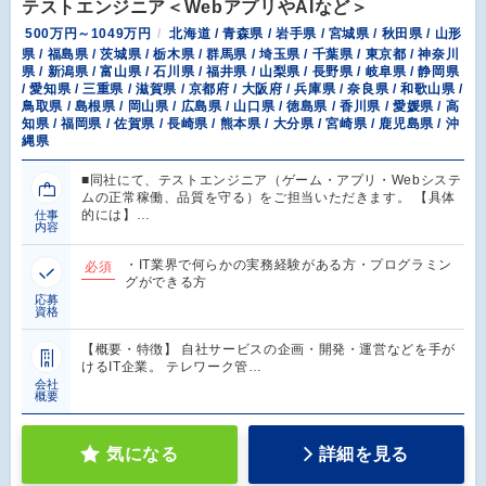
テストエンジニア＜WebアプリやAIなど＞
500万円～1049万円
北海道 / 青森県 / 岩手県 / 宮城県 / 秋田県 / 山形
県 / 福島県 / 茨城県 / 栃木県 / 群馬県 / 埼玉県 / 千葉県 / 東京都 / 神奈川
県 / 新潟県 / 富山県 / 石川県 / 福井県 / 山梨県 / 長野県 / 岐阜県 / 静岡県
/ 愛知県 / 三重県 / 滋賀県 / 京都府 / 大阪府 / 兵庫県 / 奈良県 / 和歌山県 /
鳥取県 / 島根県 / 岡山県 / 広島県 / 山口県 / 徳島県 / 香川県 / 愛媛県 / 高
知県 / 福岡県 / 佐賀県 / 長崎県 / 熊本県 / 大分県 / 宮崎県 / 鹿児島県 / 沖
縄県
■同社にて、テストエンジニア（ゲーム・アプリ・Webシステ
ムの正常稼働、品質を守る）をご担当いただきます。 【具体
的には】…
仕事
内容
・IT業界で何らかの実務経験がある方・プログラミン
必須
グができる方
応募
資格
【概要・特徴】 自社サービスの企画・開発・運営などを手が
けるIT企業。 テレワーク管…
会社
概要
気になる
詳細を見る