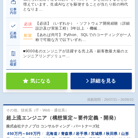
増えています。生成AIなどを駆使することが当たり前の時代
となりま…
仕事
内容
【必須】（いずれか） ・ソフトウェア開発経験（詳細
必須
設計及び実装工程）3年以上 ・機械…
応募
【あれば尚可】 Python、SQLでのコーディングが一人
歓迎
資格
称で可能な方で以下いずれ…
■9000名のエンジニアが活躍する売上高・顧客数最大級のエ
ンジニアリングソリュー…
会社
概要
気になる
詳細を見る
掲載期間：26/07/21～26/08/10
その他、技術系（IT・Web・通信系）
超上流エンジニア（構想策定～要件定義・開発）
株式会社テクノプロ コンサルティング・パートナーズ社
450万円～849万円
北海道 / 青森県 / 岩手県 / 宮城県 / 秋田県 / 山形