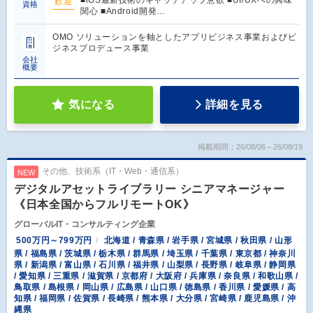
■iOS最新技術のキャッチアップ意欲 ■UI/UXへの興味
歓迎
資格
関心 ■Android開発…
OMO ソリューションを軸としたアプリビジネス事業およびビ
ジネスプロデュース事業
会社
概要
気になる
詳細を見る
掲載期間：26/08/06～26/08/19
その他、技術系（IT・Web・通信系）
NEW
デジタルアセットライブラリー シニアマネージャー
《日本全国からフルリモートOK》
グローバルIT・コンサルティング企業
500万円～799万円
北海道 / 青森県 / 岩手県 / 宮城県 / 秋田県 / 山形
県 / 福島県 / 茨城県 / 栃木県 / 群馬県 / 埼玉県 / 千葉県 / 東京都 / 神奈川
県 / 新潟県 / 富山県 / 石川県 / 福井県 / 山梨県 / 長野県 / 岐阜県 / 静岡県
/ 愛知県 / 三重県 / 滋賀県 / 京都府 / 大阪府 / 兵庫県 / 奈良県 / 和歌山県 /
鳥取県 / 島根県 / 岡山県 / 広島県 / 山口県 / 徳島県 / 香川県 / 愛媛県 / 高
知県 / 福岡県 / 佐賀県 / 長崎県 / 熊本県 / 大分県 / 宮崎県 / 鹿児島県 / 沖
縄県