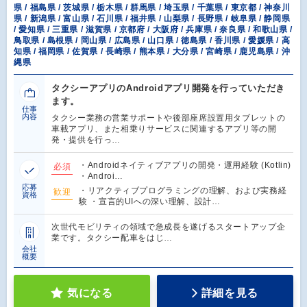
県 / 福島県 / 茨城県 / 栃木県 / 群馬県 / 埼玉県 / 千葉県 / 東京都 / 神奈川
県 / 新潟県 / 富山県 / 石川県 / 福井県 / 山梨県 / 長野県 / 岐阜県 / 静岡県
/ 愛知県 / 三重県 / 滋賀県 / 京都府 / 大阪府 / 兵庫県 / 奈良県 / 和歌山県 /
鳥取県 / 島根県 / 岡山県 / 広島県 / 山口県 / 徳島県 / 香川県 / 愛媛県 / 高
知県 / 福岡県 / 佐賀県 / 長崎県 / 熊本県 / 大分県 / 宮崎県 / 鹿児島県 / 沖
縄県
タクシーアプリのAndroidアプリ開発を行っていただき
ます。
仕事
内容
タクシー業務の営業サポートや後部座席設置用タブレットの
車載アプリ、また相乗りサービスに関連するアプリ等の開
発・提供を行っ…
・Androidネイティブアプリの開発・運用経験 (Kotlin)
必須
・Androi…
応募
・リアクティブプログラミングの理解、および実務経
歓迎
資格
験 ・宣言的UIへの深い理解、設計…
次世代モビリティの領域で急成長を遂げるスタートアップ企
業です。タクシー配車をはじ…
会社
概要
気になる
詳細を見る