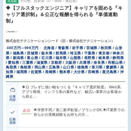
その他、技術系（IT・Web・通信系）
再掲載
🔶【フルスタックエンジニア】キャリアを固める『キ
ャリア選択制』＆公正な報酬を得られる『単価連動
制』
株式会社テクニケーションシード（旧：株式会社テクニケーション）
400万円～999万円
北海道 / 青森県 / 岩手県 / 宮城県 / 秋田県 / 山形
県 / 福島県 / 茨城県 / 栃木県 / 群馬県 / 埼玉県 / 千葉県 / 東京都 / 神奈川
県 / 新潟県 / 富山県 / 石川県 / 福井県 / 山梨県 / 長野県 / 岐阜県 / 静岡県
/ 愛知県 / 三重県 / 滋賀県 / 京都府 / 大阪府 / 兵庫県 / 奈良県 / 和歌山県 /
鳥取県 / 島根県 / 岡山県 / 広島県 / 山口県 / 徳島県 / 香川県 / 愛媛県 / 高
知県 / 福岡県 / 佐賀県 / 長崎県 / 熊本県 / 大分県 / 宮崎県 / 鹿児島県 / 沖
縄県
🔶1) ブレずに強い軸をつくる『キャリア選択制度』 Web系、
アプリ開発、インフラ系の案件など、幅広い業界のお客様か
ら絶え…
仕事
内容
🌟学歴不問／第二新卒歓迎／ブランクOK 🌟IT業界での
必須
何らかの実務経験をお持ちの方…
応募
資格