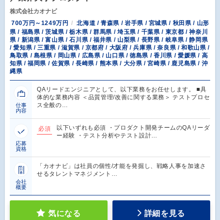
株式会社カオナビ
700万円～1249万円
北海道 / 青森県 / 岩手県 / 宮城県 / 秋田県 / 山形
県 / 福島県 / 茨城県 / 栃木県 / 群馬県 / 埼玉県 / 千葉県 / 東京都 / 神奈川
県 / 新潟県 / 富山県 / 石川県 / 福井県 / 山梨県 / 長野県 / 岐阜県 / 静岡県
/ 愛知県 / 三重県 / 滋賀県 / 京都府 / 大阪府 / 兵庫県 / 奈良県 / 和歌山県 /
鳥取県 / 島根県 / 岡山県 / 広島県 / 山口県 / 徳島県 / 香川県 / 愛媛県 / 高
知県 / 福岡県 / 佐賀県 / 長崎県 / 熊本県 / 大分県 / 宮崎県 / 鹿児島県 / 沖
縄県
QAリードエンジニアとして、以下業務をお任せします。 ■具
体的な業務内容 ＜品質管理/改善に関する業務＞ テストプロセ
ス全般の…
仕事
内容
以下いずれも必須 ・プロダクト開発チームのQAリーダ
必須
ー経験 ・テスト分析やテスト設計…
応募
資格
「カオナビ」は社員の個性/才能を発掘し、戦略人事を加速さ
せるタレントマネジメント…
会社
概要
気になる
詳細を見る