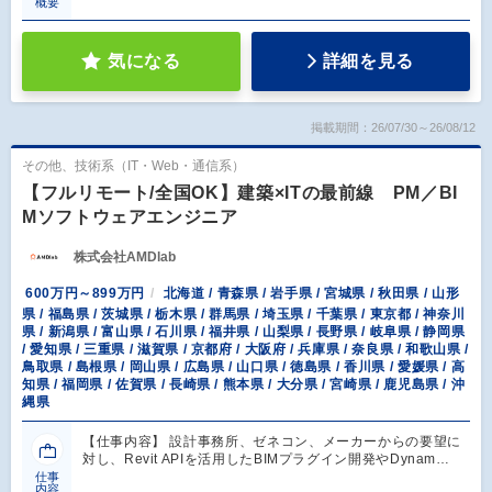
概要
気になる
詳細を見る
掲載期間：26/07/30～26/08/12
その他、技術系（IT・Web・通信系）
【フルリモート/全国OK】建築×ITの最前線 PM／BI
Mソフトウェアエンジニア
株式会社AMDlab
600万円～899万円
北海道 / 青森県 / 岩手県 / 宮城県 / 秋田県 / 山形
県 / 福島県 / 茨城県 / 栃木県 / 群馬県 / 埼玉県 / 千葉県 / 東京都 / 神奈川
県 / 新潟県 / 富山県 / 石川県 / 福井県 / 山梨県 / 長野県 / 岐阜県 / 静岡県
/ 愛知県 / 三重県 / 滋賀県 / 京都府 / 大阪府 / 兵庫県 / 奈良県 / 和歌山県 /
鳥取県 / 島根県 / 岡山県 / 広島県 / 山口県 / 徳島県 / 香川県 / 愛媛県 / 高
知県 / 福岡県 / 佐賀県 / 長崎県 / 熊本県 / 大分県 / 宮崎県 / 鹿児島県 / 沖
縄県
【仕事内容】 設計事務所、ゼネコン、メーカーからの要望に
対し、Revit APIを活用したBIMプラグイン開発やDynam…
仕事
内容