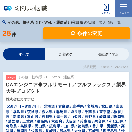
その他、技術系（IT・Web・通信系）/秋田県
の転職・求人情報一覧
25
条件の変更
件
すべて
新着のみ
掲載終了間近
掲載期間：26/08/07～26/08/20
その他、技術系（IT・Web・通信系）
NEW
QAエンジニア◆フルリモート／フルフレックス／業界
大手プロダクト
株式会社カオナビ
550万円～849万円
北海道 / 青森県 / 岩手県 / 宮城県 / 秋田県 / 山形
県 / 福島県 / 茨城県 / 栃木県 / 群馬県 / 埼玉県 / 千葉県 / 東京都 / 神奈川
県 / 新潟県 / 富山県 / 石川県 / 福井県 / 山梨県 / 長野県 / 岐阜県 / 静岡県
/ 愛知県 / 三重県 / 滋賀県 / 京都府 / 大阪府 / 兵庫県 / 奈良県 / 和歌山県 /
鳥取県 / 島根県 / 岡山県 / 広島県 / 山口県 / 徳島県 / 香川県 / 愛媛県 / 高
知県 / 福岡県 / 佐賀県 / 長崎県 / 熊本県 / 大分県 / 宮崎県 / 鹿児島県 / 沖