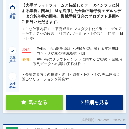
【大手プラットフォームと協業したデータインフラに関
する業務に関与】 AIを活用した金融市場予測モデルやデ
仕事
ータ分析基盤の開発、機械学習研究のプロダクト展開を
内容
ご担当いただきます。
＜主な仕事内容＞ ・研究成果のプロダクト化推進 ・モデルア
ーキテクチャの改善 ・社内MLツールキットの設計・開発 ・M
LOpsお…
・Pythonでの開発経験 ・機械学習に関する実務経験
必須
・コンテナ技術の利用経験 ・開…
応募
・AWS等のクラウドインフラに関するご経験 ・金融時
歓迎
資格
系列データへの興味/実務経験 ・…
・金融業界向けの投資・運用・調査・分析・システム連携に
係るソリューションを開発す…
会社
概要
気になる
詳細を見る
掲載期間：26/08/06～26/08/19