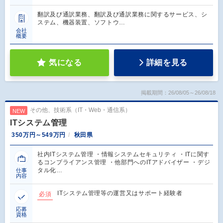
翻訳及び通訳業務、翻訳及び通訳業務に関するサービス、シ
ステム、機器装置、ソフトウ…
会社
概要
気になる
詳細を見る
掲載期間：26/08/05～26/08/18
その他、技術系（IT・Web・通信系）
NEW
ITシステム管理
350万円～549万円
秋田県
社内ITシステム管理 ・情報システムセキュリティ ・ITに関す
るコンプライアンス管理 ・他部門へのITアドバイザー ・デジ
タル化…
仕事
内容
ITシステム管理等の運営又はサポート経験者
必須
応募
資格