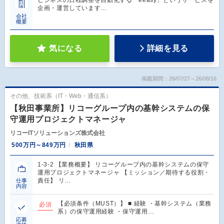
ビジネスの日程調整を自動化する「eeasy」というサービスを
企画・運営しています…
会社
概要
気になる
詳細を見る
掲載期間：26/07/27～26/08/16
その他、技術系（IT・Web・通信系）
【秋田事業所】リコーグループ内の基幹システムの保
守運用プロジェクトマネージャ
リコーITソリューションズ株式会社
500万円～849万円
秋田県
1-3-2 【業務概要】 リコーグループ内の基幹システムの保守
運用プロジェクトマネージャ 【ミッション／期待する役割・
責任】 リ…
仕事
内容
【必須条件（MUST）】 ■ 経験 ・基幹システム（業務
必須
系）の保守運用経験 ・保守運用…
応募