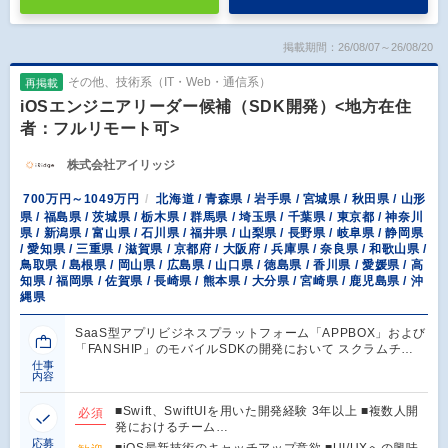
掲載期間：26/08/07～26/08/20
その他、技術系（IT・Web・通信系）
再掲載
iOSエンジニアリーダー候補（SDK開発）<地方在住
者：フルリモート可>
株式会社アイリッジ
700万円～1049万円
北海道 / 青森県 / 岩手県 / 宮城県 / 秋田県 / 山形
県 / 福島県 / 茨城県 / 栃木県 / 群馬県 / 埼玉県 / 千葉県 / 東京都 / 神奈川
県 / 新潟県 / 富山県 / 石川県 / 福井県 / 山梨県 / 長野県 / 岐阜県 / 静岡県
/ 愛知県 / 三重県 / 滋賀県 / 京都府 / 大阪府 / 兵庫県 / 奈良県 / 和歌山県 /
鳥取県 / 島根県 / 岡山県 / 広島県 / 山口県 / 徳島県 / 香川県 / 愛媛県 / 高
知県 / 福岡県 / 佐賀県 / 長崎県 / 熊本県 / 大分県 / 宮崎県 / 鹿児島県 / 沖
縄県
SaaS型アプリビジネスプラットフォーム「APPBOX」および
「FANSHIP」のモバイルSDKの開発において スクラムチ…
仕事
内容
■Swift、SwiftUIを用いた開発経験 3年以上 ■複数人開
必須
発におけるチーム…
応募