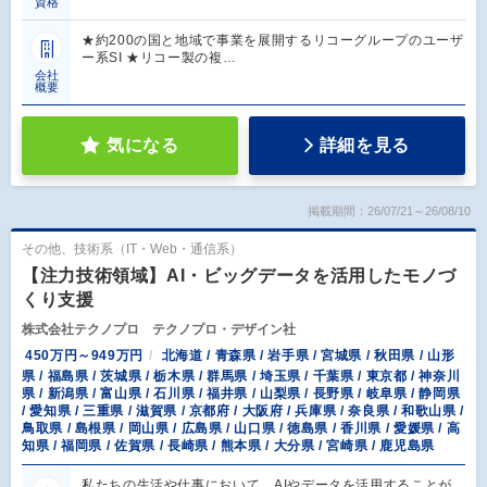
資格
★約200の国と地域で事業を展開するリコーグループのユーザ
ー系SI ★リコー製の複…
会社
概要
気になる
詳細を見る
掲載期間：26/07/21～26/08/10
その他、技術系（IT・Web・通信系）
【注力技術領域】AI・ビッグデータを活用したモノづ
くり支援
株式会社テクノプロ テクノプロ・デザイン社
450万円～949万円
北海道 / 青森県 / 岩手県 / 宮城県 / 秋田県 / 山形
県 / 福島県 / 茨城県 / 栃木県 / 群馬県 / 埼玉県 / 千葉県 / 東京都 / 神奈川
県 / 新潟県 / 富山県 / 石川県 / 福井県 / 山梨県 / 長野県 / 岐阜県 / 静岡県
/ 愛知県 / 三重県 / 滋賀県 / 京都府 / 大阪府 / 兵庫県 / 奈良県 / 和歌山県 /
鳥取県 / 島根県 / 岡山県 / 広島県 / 山口県 / 徳島県 / 香川県 / 愛媛県 / 高
知県 / 福岡県 / 佐賀県 / 長崎県 / 熊本県 / 大分県 / 宮崎県 / 鹿児島県
私たちの生活や仕事において、AIやデータを活用することが