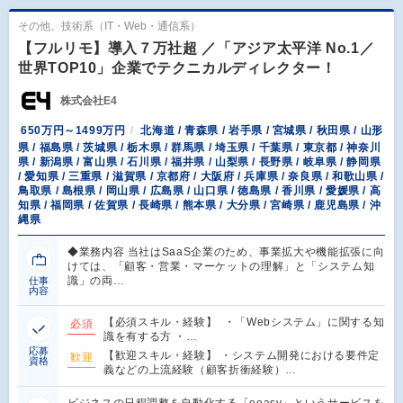
その他、技術系（IT・Web・通信系）
【フルリモ】導入７万社超 ／「アジア太平洋 No.1／
世界TOP10」企業でテクニカルディレクター！
株式会社E4
650万円～1499万円
北海道 / 青森県 / 岩手県 / 宮城県 / 秋田県 / 山形
県 / 福島県 / 茨城県 / 栃木県 / 群馬県 / 埼玉県 / 千葉県 / 東京都 / 神奈川
県 / 新潟県 / 富山県 / 石川県 / 福井県 / 山梨県 / 長野県 / 岐阜県 / 静岡県
/ 愛知県 / 三重県 / 滋賀県 / 京都府 / 大阪府 / 兵庫県 / 奈良県 / 和歌山県 /
鳥取県 / 島根県 / 岡山県 / 広島県 / 山口県 / 徳島県 / 香川県 / 愛媛県 / 高
知県 / 福岡県 / 佐賀県 / 長崎県 / 熊本県 / 大分県 / 宮崎県 / 鹿児島県 / 沖
縄県
◆業務内容 当社はSaaS企業のため、事業拡大や機能拡張に向
けては、「顧客・営業・マーケットの理解」と「システム知
識」の両…
仕事
内容
【必須スキル・経験】 ・「Webシステム」に関する知
必須
識を有する方 ・…
応募
【歓迎スキル・経験】 ・システム開発における要件定
歓迎
資格
義などの上流経験（顧客折衝経験）…