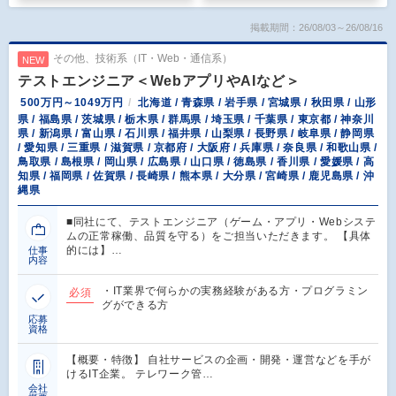
掲載期間：26/08/03～26/08/16
その他、技術系（IT・Web・通信系）
NEW
テストエンジニア＜WebアプリやAIなど＞
500万円～1049万円
北海道 / 青森県 / 岩手県 / 宮城県 / 秋田県 / 山形
県 / 福島県 / 茨城県 / 栃木県 / 群馬県 / 埼玉県 / 千葉県 / 東京都 / 神奈川
県 / 新潟県 / 富山県 / 石川県 / 福井県 / 山梨県 / 長野県 / 岐阜県 / 静岡県
/ 愛知県 / 三重県 / 滋賀県 / 京都府 / 大阪府 / 兵庫県 / 奈良県 / 和歌山県 /
鳥取県 / 島根県 / 岡山県 / 広島県 / 山口県 / 徳島県 / 香川県 / 愛媛県 / 高
知県 / 福岡県 / 佐賀県 / 長崎県 / 熊本県 / 大分県 / 宮崎県 / 鹿児島県 / 沖
縄県
■同社にて、テストエンジニア（ゲーム・アプリ・Webシステ
ムの正常稼働、品質を守る）をご担当いただきます。 【具体
的には】…
仕事
内容
・IT業界で何らかの実務経験がある方・プログラミン
必須
グができる方
応募
資格
【概要・特徴】 自社サービスの企画・開発・運営などを手が
けるIT企業。 テレワーク管…
会社