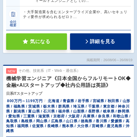
ィールドエンジニアとしての…
・大手製造業を含むエンタープライズ企業や、高いセキュリ
ティ要件が求められるゼロト…
会社
概要
気になる
詳細を見る
掲載期間：26/08/06～26/08/19
その他、技術系（IT・Web・通信系）
NEW
機械学習エンジニア《日本全国からフルリモートOK◆
金融×AIスタートアップ◆社内公用語は英語》
日系ITスタートアップ
800万円～1199万円
北海道 / 青森県 / 岩手県 / 宮城県 / 秋田県 / 山形
県 / 福島県 / 茨城県 / 栃木県 / 群馬県 / 埼玉県 / 千葉県 / 東京都 / 神奈川
県 / 新潟県 / 富山県 / 石川県 / 福井県 / 山梨県 / 長野県 / 岐阜県 / 静岡県
/ 愛知県 / 三重県 / 滋賀県 / 京都府 / 大阪府 / 兵庫県 / 奈良県 / 和歌山県 /
鳥取県 / 島根県 / 岡山県 / 広島県 / 山口県 / 徳島県 / 香川県 / 愛媛県 / 高
知県 / 福岡県 / 佐賀県 / 長崎県 / 熊本県 / 大分県 / 宮崎県 / 鹿児島県 / 沖
縄県