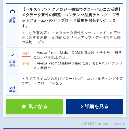
【ヘルスケア×テクノロジー領域でグローバルにご活躍】
メタデータ要件の調整、コンテンツ品質チェック、プラ
仕事
ットフォームへのアップロード業務をお任せいたしま
内容
す。
＜主な仕事内容＞ ・メタデータ要件やソースファイルの完全
性に関する調整 ・定期的なクリーンアップ・データ管理活動
の実施 ・ブラ…
・Veeva PromoMats、DAM運用経験 ・学士号 ・日常
必須
会話レベル以上の英…
応募
・Veeva PromoMats/AprimoにおけるDAMライブラリ
歓迎
資格
アン業務の…
・ライフサイエンス向けグローバルIT・コンサルティング企業
です。 ・グローバルなラ…
会社
概要
気になる
詳細を見る
掲載期間：26/08/06～26/08/19