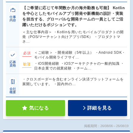
【ご希望に応じて年間数か月の海外勤務も可能】 Kotlin
を中心としたモバイルアプリ開発や新機能の設計・実装
仕事
を担当する、グローバルな開発チームの一員としてご活
内容
躍いただけるポジションです。
＜主な仕事内容＞ ・Kotlinを用いたモバイルプロダクトの開
発（POS/マーチャント向けアプリ/SDK） ・プロダクトマ
ネ…
＜ご経験＞ ・開発経験（5年以上） ・Android SDK・
必須
モバイル開発ライフサイ…
応募
・iOS開発経験 ・iOSアーキテクチャの一般的知識 ・
歓迎
資格
日本企業での就業経験 ・チーム…
・クロスボーダーを含むオンライン決済プラットフォームを
展開しています。 ・国内外の…
会社
概要
気になる
詳細を見る
掲載期間：26/08/06～26/08/19