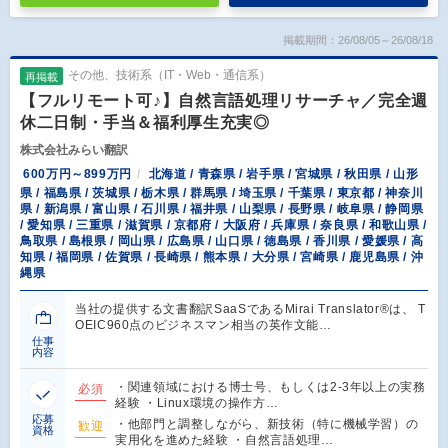
掲載期間：26/08/05～26/08/18
その他、技術系（IT・Web・通信系）
再掲載
【フルリモート可♪】自然言語処理リサーチャ／完全週
休二日制・手当＆福利厚生充実◎
株式会社みらい翻訳
600万円～899万円
北海道 / 青森県 / 岩手県 / 宮城県 / 秋田県 / 山形
県 / 福島県 / 茨城県 / 栃木県 / 群馬県 / 埼玉県 / 千葉県 / 東京都 / 神奈川
県 / 新潟県 / 富山県 / 石川県 / 福井県 / 山梨県 / 長野県 / 岐阜県 / 静岡県
/ 愛知県 / 三重県 / 滋賀県 / 京都府 / 大阪府 / 兵庫県 / 奈良県 / 和歌山県 /
鳥取県 / 島根県 / 岡山県 / 広島県 / 山口県 / 徳島県 / 香川県 / 愛媛県 / 高
知県 / 福岡県 / 佐賀県 / 長崎県 / 熊本県 / 大分県 / 宮崎県 / 鹿児島県 / 沖
縄県
当社の提供する文書翻訳SaaSであるMirai Translator®は、 T
OEIC960点のビジネスマン相当の英作文能…
仕事
内容
・関連領域における博士号、もしくは2-3年以上の実務
必須
経験 ・Linux環境の操作方…
応募
・他部門と調整しながら、新技術（特に機械学習）の
歓迎
資格
実用化を進めた経験 ・自然言語処理…