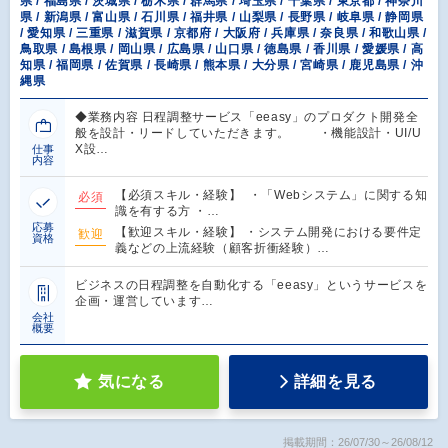
県 / 福島県 / 茨城県 / 栃木県 / 群馬県 / 埼玉県 / 千葉県 / 東京都 / 神奈川
県 / 新潟県 / 富山県 / 石川県 / 福井県 / 山梨県 / 長野県 / 岐阜県 / 静岡県
/ 愛知県 / 三重県 / 滋賀県 / 京都府 / 大阪府 / 兵庫県 / 奈良県 / 和歌山県 /
鳥取県 / 島根県 / 岡山県 / 広島県 / 山口県 / 徳島県 / 香川県 / 愛媛県 / 高
知県 / 福岡県 / 佐賀県 / 長崎県 / 熊本県 / 大分県 / 宮崎県 / 鹿児島県 / 沖
縄県
◆業務内容 日程調整サービス「eeasy」のプロダクト開発全
般を設計・リードしていただきます。 ・機能設計・UI/U
X設…
仕事
内容
【必須スキル・経験】 ・「Webシステム」に関する知
必須
識を有する方 ・…
応募
【歓迎スキル・経験】 ・システム開発における要件定
歓迎
資格
義などの上流経験（顧客折衝経験）…
ビジネスの日程調整を自動化する「eeasy」というサービスを
企画・運営しています…
会社
概要
気になる
詳細を見る
掲載期間：26/07/30～26/08/12