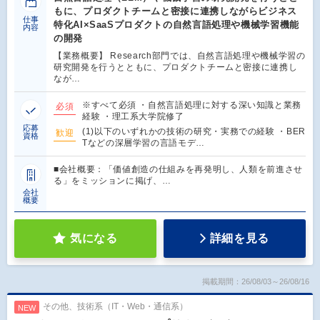
もに、プロダクトチームと密接に連携しながらビジネス
仕事
特化AI×SaaSプロダクトの自然言語処理や機械学習機能
内容
の開発
【業務概要】 Research部門では、自然言語処理や機械学習の
研究開発を行うとともに、プロダクトチームと密接に連携し
なが…
※すべて必須 ・自然言語処理に対する深い知識と業務
必須
経験 ・理工系大学院修了
応募
(1)以下のいずれかの技術の研究・実務での経験 ・BER
歓迎
資格
Tなどの深層学習の言語モデ…
■会社概要：「価値創造の仕組みを再発明し、人類を前進させ
る」をミッションに掲げ、…
会社
概要
気になる
詳細を見る
掲載期間：26/08/03～26/08/16
その他、技術系（IT・Web・通信系）
NEW