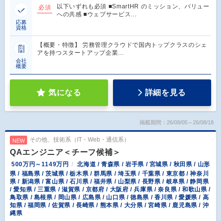
以下いずれも必須 ■SmartHR のミッション、バリュー
必須
への共感 ■ウェブサービス…
応募
資格
【概要・特徴】 労務管理クラウドで国内トップクラスのシェ
アを持つスタートアップ企業…
会社
概要
気になる
詳細を見る
掲載期間：26/08/05～26/08/18
その他、技術系（IT・Web・通信系）
NEW
QAエンジニア＜チーフ候補＞
500万円～1149万円
北海道 / 青森県 / 岩手県 / 宮城県 / 秋田県 / 山形
県 / 福島県 / 茨城県 / 栃木県 / 群馬県 / 埼玉県 / 千葉県 / 東京都 / 神奈川
県 / 新潟県 / 富山県 / 石川県 / 福井県 / 山梨県 / 長野県 / 岐阜県 / 静岡県
/ 愛知県 / 三重県 / 滋賀県 / 京都府 / 大阪府 / 兵庫県 / 奈良県 / 和歌山県 /
鳥取県 / 島根県 / 岡山県 / 広島県 / 山口県 / 徳島県 / 香川県 / 愛媛県 / 高
知県 / 福岡県 / 佐賀県 / 長崎県 / 熊本県 / 大分県 / 宮崎県 / 鹿児島県 / 沖
縄県