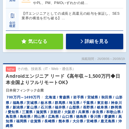
資格
やPL、PM、PMOいずれかの経…
【ITエンジニアとしての成長と高還元の給与を保証し、SES
業界の構造を打ち破る】…
会社
概要
気になる
詳細を見る
掲載期間：26/08/06～26/08/19
その他、技術系（IT・Web・通信系）
NEW
Androidエンジニア リード《高年収～1,500万円◆日
本全国よりフルリモートOK》
日本発フィンテック企業
700万円～1499万円
北海道 / 青森県 / 岩手県 / 宮城県 / 秋田県 / 山形
県 / 福島県 / 茨城県 / 栃木県 / 群馬県 / 埼玉県 / 千葉県 / 東京都 / 神奈川
県 / 新潟県 / 富山県 / 石川県 / 福井県 / 山梨県 / 長野県 / 岐阜県 / 静岡県
/ 愛知県 / 三重県 / 滋賀県 / 京都府 / 大阪府 / 兵庫県 / 奈良県 / 和歌山県 /
鳥取県 / 島根県 / 岡山県 / 広島県 / 山口県 / 徳島県 / 香川県 / 愛媛県 / 高
知県 / 福岡県 / 佐賀県 / 長崎県 / 熊本県 / 大分県 / 宮崎県 / 鹿児島県 / 沖
縄県