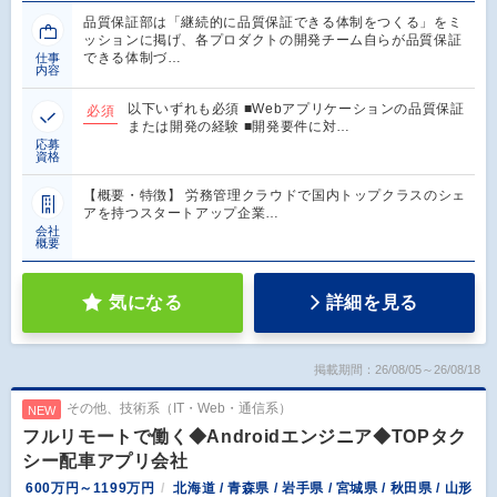
品質保証部は「継続的に品質保証できる体制をつくる」をミ
ッションに掲げ、各プロダクトの開発チーム自らが品質保証
できる体制づ…
仕事
内容
以下いずれも必須 ■Webアプリケーションの品質保証
必須
または開発の経験 ■開発要件に対…
応募
資格
【概要・特徴】 労務管理クラウドで国内トップクラスのシェ
アを持つスタートアップ企業…
会社
概要
気になる
詳細を見る
掲載期間：26/08/05～26/08/18
その他、技術系（IT・Web・通信系）
NEW
フルリモートで働く◆Androidエンジニア◆TOPタク
シー配車アプリ会社
600万円～1199万円
北海道 / 青森県 / 岩手県 / 宮城県 / 秋田県 / 山形