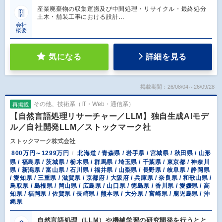
産業廃棄物の収集運搬及び中間処理・リサイクル・最終処分
土木・舗装工事における設計…
会社
概要
気になる
詳細を見る
掲載期間：26/08/04～26/09/28
その他、技術系（IT・Web・通信系）
再掲載
【自然言語処理リサーチャー／LLM】独自生成AIモデ
ル／自社開発LLM／ストックマーク社
ストックマーク株式会社
800万円～1299万円
北海道 / 青森県 / 岩手県 / 宮城県 / 秋田県 / 山形
県 / 福島県 / 茨城県 / 栃木県 / 群馬県 / 埼玉県 / 千葉県 / 東京都 / 神奈川
県 / 新潟県 / 富山県 / 石川県 / 福井県 / 山梨県 / 長野県 / 岐阜県 / 静岡県
/ 愛知県 / 三重県 / 滋賀県 / 京都府 / 大阪府 / 兵庫県 / 奈良県 / 和歌山県 /
鳥取県 / 島根県 / 岡山県 / 広島県 / 山口県 / 徳島県 / 香川県 / 愛媛県 / 高
知県 / 福岡県 / 佐賀県 / 長崎県 / 熊本県 / 大分県 / 宮崎県 / 鹿児島県 / 沖
縄県
自然言語処理（LLM）や機械学習の研究開発を行うとと