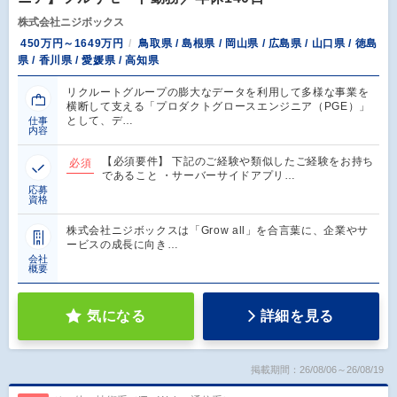
株式会社ニジボックス
450万円～1649万円
鳥取県 / 島根県 / 岡山県 / 広島県 / 山口県 / 徳島
県 / 香川県 / 愛媛県 / 高知県
リクルートグループの膨大なデータを利用して多様な事業を
横断して支える「プロダクトグロースエンジニア（PGE）」
として、デ…
仕事
内容
【必須要件】 下記のご経験や類似したご経験をお持ち
必須
であること ・サーバーサイドアプリ…
応募
資格
株式会社ニジボックスは「Grow all」を合言葉に、企業やサ
ービスの成長に向き…
会社
概要
気になる
詳細を見る
掲載期間：26/08/06～26/08/19