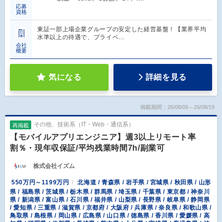
応募
資格
東証一部上場企業グループの安定した経営基盤！【業界平均
水準以上の待遇で、プライベ…
会社
概要
気になる
詳細を見る
掲載期間：26/08/06～26/08/19
その他、技術系（IT・Web・通信系）
再掲載
【モバイルアプリエンジニア】週3以上リモート率
割％・現年収保証/平均残業時間7h/副業可
株式会社イズム
550万円～1199万円
北海道 / 青森県 / 岩手県 / 宮城県 / 秋田県 / 山形
県 / 福島県 / 茨城県 / 栃木県 / 群馬県 / 埼玉県 / 千葉県 / 東京都 / 神奈川
県 / 新潟県 / 富山県 / 石川県 / 福井県 / 山梨県 / 長野県 / 岐阜県 / 静岡県
/ 愛知県 / 三重県 / 滋賀県 / 京都府 / 大阪府 / 兵庫県 / 奈良県 / 和歌山県 /
鳥取県 / 島根県 / 岡山県 / 広島県 / 山口県 / 徳島県 / 香川県 / 愛媛県 / 高