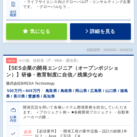
・ライフサイエンス向けグローバルIT・コンサルティング企業
です。 ・グローバルなラ…
会社
概要
気になる
詳細を見る
掲載期間：26/08/06～26/08/19
その他、技術系（IT・Web・通信系）
NEW
【SES企業の開発エンジニア（オープンポジショ
ン）】研修・教育制度に自信／残業少なめ
株式会社BREXA Technology
500万円～849万円
鳥取県 / 島根県 / 岡山県 / 広島県 / 山口県 / 徳島
県 / 香川県 / 愛媛県 / 高知県
開発言語を用いて各種システム開発業務を担当していただき
ます。 ＜プロジェクト例＞ ■各種開発プロジェクト ・自動車
メーカーの購…
仕事
内容
【必須要件】 ・開発工程の要件定義～設計の経験1年
必須
以上 ・Java、C言語、C#、.…