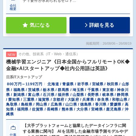
ティ要件が求められるゼロト…
会社
概要
気になる
詳細を見る
掲載期間：26/08/06～26/08/19
その他、技術系（IT・Web・通信系）
NEW
機械学習エンジニア《日本全国からフルリモートOK◆
金融×AIスタートアップ◆社内公用語は英語》
日系ITスタートアップ
800万円～1199万円
北海道 / 青森県 / 岩手県 / 宮城県 / 秋田県 / 山形
県 / 福島県 / 茨城県 / 栃木県 / 群馬県 / 埼玉県 / 千葉県 / 東京都 / 神奈川
県 / 新潟県 / 富山県 / 石川県 / 福井県 / 山梨県 / 長野県 / 岐阜県 / 静岡県
/ 愛知県 / 三重県 / 滋賀県 / 京都府 / 大阪府 / 兵庫県 / 奈良県 / 和歌山県 /
鳥取県 / 島根県 / 岡山県 / 広島県 / 山口県 / 徳島県 / 香川県 / 愛媛県 / 高
知県 / 福岡県 / 佐賀県 / 長崎県 / 熊本県 / 大分県 / 宮崎県 / 鹿児島県 / 沖
縄県
【大手プラットフォームと協業したデータインフラに関
する業務に関与】 AIを活用した金融市場予測モデルやデ
仕事