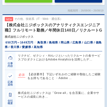
掲載期間：26/08/06～26/08/19
その他、技術系（IT・Web・通信系）
NEW
【株式会社ニジボックスのアナリティクスエンジニア
職】フルリモート勤務／年間休日140日／リクルートG
株式会社ニジボックス
650万円～1649万円
鳥取県 / 島根県 / 岡山県 / 広島県 / 山口県 / 徳島
県 / 香川県 / 愛媛県 / 高知県
リクナビ、ゼクシィ・Airレジといったリクルートの各サービ
スプロダクトにおけるAdobe Analyticsを活用したデ…
仕事
内容
【必須要件】 下記いずれかのご経験や類似したご経験
必須
をお持ちであること ・Adobe …
応募
資格
株式会社ニジボックスは「Grow all」を合言葉に、企業やサ
ービスの成長に向き…
会社
概要