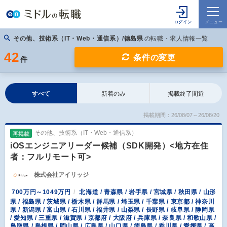
その他、技術系（IT・Web・通信系）/徳島県
の転職・求人情報一覧
42
条件の変更
件
すべて
新着のみ
掲載終了間近
掲載期間：26/08/07～26/08/20
その他、技術系（IT・Web・通信系）
再掲載
iOSエンジニアリーダー候補（SDK開発）<地方在住
者：フルリモート可>
株式会社アイリッジ
700万円～1049万円
北海道 / 青森県 / 岩手県 / 宮城県 / 秋田県 / 山形
県 / 福島県 / 茨城県 / 栃木県 / 群馬県 / 埼玉県 / 千葉県 / 東京都 / 神奈川
県 / 新潟県 / 富山県 / 石川県 / 福井県 / 山梨県 / 長野県 / 岐阜県 / 静岡県
/ 愛知県 / 三重県 / 滋賀県 / 京都府 / 大阪府 / 兵庫県 / 奈良県 / 和歌山県 /
鳥取県 / 島根県 / 岡山県 / 広島県 / 山口県 / 徳島県 / 香川県 / 愛媛県 / 高