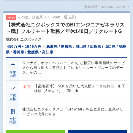
掲載期間：26/08/06～26/08/19
その他、技術系（IT・Web・通信系）
NEW
【株式会社ニジボックスでのBIエンジニアゼネラリス
ト職】フルリモート勤務／年休140日／リクルートG
株式会社ニジボックス
450万円～1649万円
鳥取県 / 島根県 / 岡山県 / 広島県 / 山口県 / 徳島
県 / 香川県 / 愛媛県 / 高知県
リクナビ、ホットペッパー、Airなど幅広い事業領域のサービ
スから日々膨大に蓄積されているリクルートグループのデー
タ。その…
仕事
内容
【必須要件】 SQLを用いた大規模データの抽出・加工
必須
経験（5年以上）、Gtihub…
応募
資格
株式会社ニジボックスは「Grow all」を合言葉に、企業やサ
ービスの成長に向き…
会社
概要