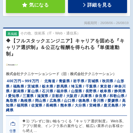
気になる
詳細を見る
掲載期間：26/08/06～26/08/19
その他、技術系（IT・Web・通信系）
再掲載
🔶【フルスタックエンジニア】キャリアを固める『キ
ャリア選択制』＆公正な報酬を得られる『単価連動
制』
株式会社テクニケーションシード（旧：株式会社テクニケーション）
400万円～999万円
北海道 / 青森県 / 岩手県 / 宮城県 / 秋田県 / 山形
県 / 福島県 / 茨城県 / 栃木県 / 群馬県 / 埼玉県 / 千葉県 / 東京都 / 神奈川
県 / 新潟県 / 富山県 / 石川県 / 福井県 / 山梨県 / 長野県 / 岐阜県 / 静岡県
/ 愛知県 / 三重県 / 滋賀県 / 京都府 / 大阪府 / 兵庫県 / 奈良県 / 和歌山県 /
鳥取県 / 島根県 / 岡山県 / 広島県 / 山口県 / 徳島県 / 香川県 / 愛媛県 / 高
知県 / 福岡県 / 佐賀県 / 長崎県 / 熊本県 / 大分県 / 宮崎県 / 鹿児島県 / 沖
縄県
🔶1) ブレずに強い軸をつくる『キャリア選択制度』 Web系、
アプリ開発、インフラ系の案件など、幅広い業界のお客様か
ら絶え…
仕事