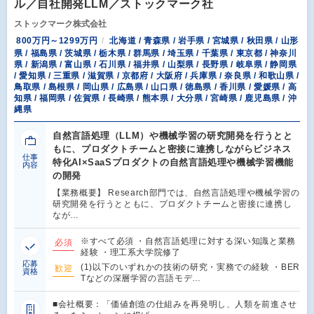
ル／自社開発LLM／ストックマーク社
ストックマーク株式会社
800万円～1299万円
北海道 / 青森県 / 岩手県 / 宮城県 / 秋田県 / 山形
県 / 福島県 / 茨城県 / 栃木県 / 群馬県 / 埼玉県 / 千葉県 / 東京都 / 神奈川
県 / 新潟県 / 富山県 / 石川県 / 福井県 / 山梨県 / 長野県 / 岐阜県 / 静岡県
/ 愛知県 / 三重県 / 滋賀県 / 京都府 / 大阪府 / 兵庫県 / 奈良県 / 和歌山県 /
鳥取県 / 島根県 / 岡山県 / 広島県 / 山口県 / 徳島県 / 香川県 / 愛媛県 / 高
知県 / 福岡県 / 佐賀県 / 長崎県 / 熊本県 / 大分県 / 宮崎県 / 鹿児島県 / 沖
縄県
自然言語処理（LLM）や機械学習の研究開発を行うとと
もに、プロダクトチームと密接に連携しながらビジネス
仕事
特化AI×SaaSプロダクトの自然言語処理や機械学習機能
内容
の開発
【業務概要】 Research部門では、自然言語処理や機械学習の
研究開発を行うとともに、プロダクトチームと密接に連携し
なが…
※すべて必須 ・自然言語処理に対する深い知識と業務
必須
経験 ・理工系大学院修了
応募
(1)以下のいずれかの技術の研究・実務での経験 ・BER
歓迎
資格
Tなどの深層学習の言語モデ…
■会社概要：「価値創造の仕組みを再発明し、人類を前進させ