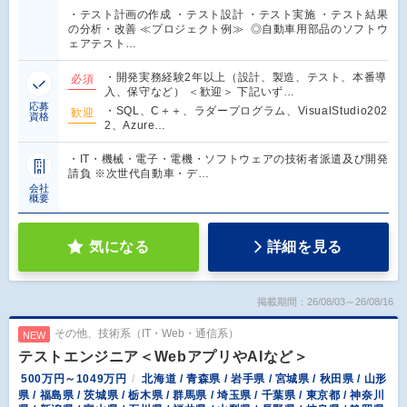
・テスト計画の作成 ・テスト設計 ・テスト実施 ・テスト結果
の分析・改善 ≪プロジェクト例≫ ◎自動車用部品のソフトウ
ェアテスト…
・開発実務経験2年以上（設計、製造、テスト、本番導
必須
入、保守など） ＜歓迎＞ 下記いず…
応募
・SQL、C＋＋、ラダープログラム、VisualStudio202
歓迎
資格
2、Azure…
・IT・機械・電子・電機・ソフトウェアの技術者派遣及び開発
請負 ※次世代自動車・デ…
会社
概要
気になる
詳細を見る
掲載期間：26/08/03～26/08/16
その他、技術系（IT・Web・通信系）
NEW
テストエンジニア＜WebアプリやAIなど＞
500万円～1049万円
北海道 / 青森県 / 岩手県 / 宮城県 / 秋田県 / 山形
県 / 福島県 / 茨城県 / 栃木県 / 群馬県 / 埼玉県 / 千葉県 / 東京都 / 神奈川