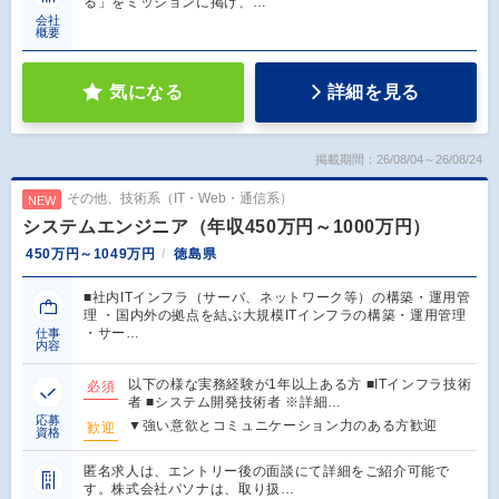
る」をミッションに掲げ、…
会社
概要
気になる
詳細を見る
掲載期間：26/08/04～26/08/24
その他、技術系（IT・Web・通信系）
NEW
システムエンジニア（年収450万円～1000万円）
450万円～1049万円
徳島県
■社内ITインフラ（サーバ、ネットワーク等）の構築・運用管
理 ・国内外の拠点を結ぶ大規模ITインフラの構築・運用管理
・サー…
仕事
内容
以下の様な実務経験が1年以上ある方 ■ITインフラ技術
必須
者 ■システム開発技術者 ※詳細…
応募
▼強い意欲とコミュニケーション力のある方歓迎
歓迎
資格
匿名求人は、エントリー後の面談にて詳細をご紹介可能で
す。株式会社パソナは、取り扱…