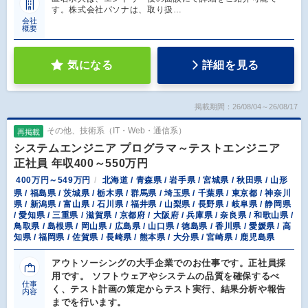
す。株式会社パソナは、取り扱…
会社
概要
気になる
詳細を見る
掲載期間：26/08/04～26/08/17
その他、技術系（IT・Web・通信系）
再掲載
システムエンジニア プログラマ～テストエンジニア
正社員 年収400～550万円
400万円～549万円
北海道 / 青森県 / 岩手県 / 宮城県 / 秋田県 / 山形
県 / 福島県 / 茨城県 / 栃木県 / 群馬県 / 埼玉県 / 千葉県 / 東京都 / 神奈川
県 / 新潟県 / 富山県 / 石川県 / 福井県 / 山梨県 / 長野県 / 岐阜県 / 静岡県
/ 愛知県 / 三重県 / 滋賀県 / 京都府 / 大阪府 / 兵庫県 / 奈良県 / 和歌山県 /
鳥取県 / 島根県 / 岡山県 / 広島県 / 山口県 / 徳島県 / 香川県 / 愛媛県 / 高
知県 / 福岡県 / 佐賀県 / 長崎県 / 熊本県 / 大分県 / 宮崎県 / 鹿児島県
アウトソーシングの大手企業でのお仕事です。正社員採
用です。 ソフトウェアやシステムの品質を確保するべ
仕事
く、テスト計画の策定からテスト実行、結果分析や報告
内容
までを行います。