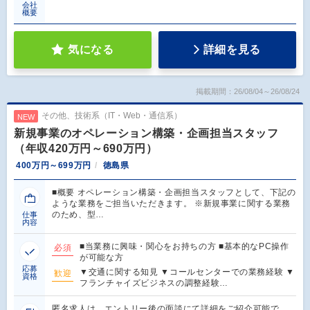
会社
概要
気になる
詳細を見る
掲載期間：26/08/04～26/08/24
その他、技術系（IT・Web・通信系）
NEW
新規事業のオペレーション構築・企画担当スタッフ
（年収420万円～690万円）
400万円～699万円
徳島県
■概要 オペレーション構築・企画担当スタッフとして、下記の
ような業務をご担当いただきます。 ※新規事業に関する業務
のため、型…
仕事
内容
■当業務に興味・関心をお持ちの方 ■基本的なPC操作
必須
が可能な方
応募
▼交通に関する知見 ▼コールセンターでの業務経験 ▼
歓迎
資格
フランチャイズビジネスの調整経験…
匿名求人は、エントリー後の面談にて詳細をご紹介可能で