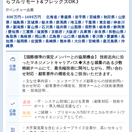
らフルリモート&フレックスOK》
ITベンチャー企業
800万円～1499万円
北海道 / 青森県 / 岩手県 / 宮城県 / 秋田県 / 山形
県 / 福島県 / 茨城県 / 栃木県 / 群馬県 / 埼玉県 / 千葉県 / 東京都 / 神奈川
県 / 新潟県 / 富山県 / 石川県 / 福井県 / 山梨県 / 長野県 / 岐阜県 / 静岡県
/ 愛知県 / 三重県 / 滋賀県 / 京都府 / 大阪府 / 兵庫県 / 奈良県 / 和歌山県 /
鳥取県 / 島根県 / 岡山県 / 広島県 / 山口県 / 徳島県 / 香川県 / 愛媛県 / 高
知県 / 福岡県 / 佐賀県 / 長崎県 / 熊本県 / 大分県 / 宮崎県 / 鹿児島県 / 沖
縄県
【国際標準の策定メンバーとの協業機会】 技術志向に沿
ったマネジメントキャリアパス◆大きな裁量のある少数
仕事
精鋭チームにて、最先端技術に関与しながら、問い合わ
内容
せ対応・顧客要件の構造化をご担当いただきます。
＜主な仕事内容＞ ・エンタープライズ顧客からの技術的問い
合わせ対応 ・顧客要件の構造化、開発チームとの技術連携推
進 ・技術説明…
・IT・システム領域における実務 （顧客対応・技術サ
必須
ポート・導入/検証支援など） ＜…
応募
＜ご経験＞ ・プリセールス/SE/テクニカルサポート/フ
歓迎
資格
ィールドエンジニアとしての…
・大手製造業を含むエンタープライズ企業や、高いセキュリ