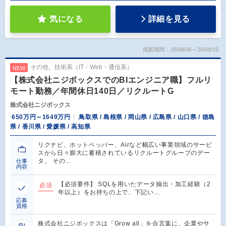
気になる
詳細を見る
掲載期間：26/08/06～26/08/19
その他、技術系（IT・Web・通信系）
NEW
【株式会社ニジボックスでのBIエンジニア職】フルリ
モート勤務／年間休日140日／リクルートG
株式会社ニジボックス
650万円～1649万円
鳥取県 / 島根県 / 岡山県 / 広島県 / 山口県 / 徳島
県 / 香川県 / 愛媛県 / 高知県
リクナビ、ホットペッパー、Airなど幅広い事業領域のサービ
スから日々膨大に蓄積されているリクルートグループのデー
タ。 その…
仕事
内容
【必須要件】 SQLを用いたデータ抽出・加工経験（2
必須
年以上）をお持ちの上で、下記い…
応募
資格
株式会社ニジボックスは「Grow all」を合言葉に、企業やサ