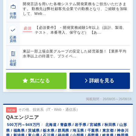
開発言語を用いた各種システム開発業務をご担当いただきま
す。 勤務先は弊社顧客先企業での勤務となり、ご経験を加味
して、Web…
仕事
内容
【必須要件】 ・開発実務経験1年以上（設計、製造、
必須
テスト、本番導入、保守など） 【あ…
応募
資格
東証一部上場企業グループの安定した経営基盤！【業界平均
水準以上の待遇で、プライベ…
会社
概要
気になる
詳細を見る
掲載期間：26/08/05～26/08/18
その他、技術系（IT・Web・通信系）
NEW
QAエンジニア
500万円～949万円
北海道 / 青森県 / 岩手県 / 宮城県 / 秋田県 / 山形
県 / 福島県 / 茨城県 / 栃木県 / 群馬県 / 埼玉県 / 千葉県 / 東京都 / 神奈川
県 / 新潟県 / 富山県 / 石川県 / 福井県 / 山梨県 / 長野県 / 岐阜県 / 静岡県