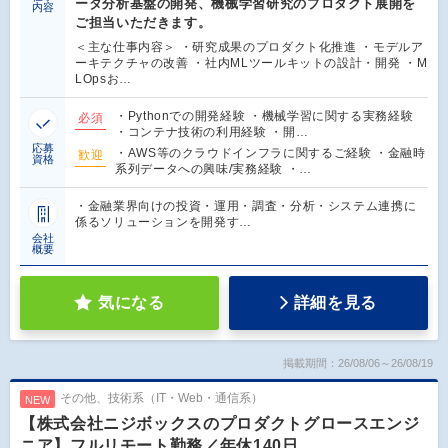
ータ分析基盤の開発、機械学習研究のプロダクト展開を
内容
ご担当いただきます。
＜主な仕事内容＞ ・研究成果のプロダクト化推進 ・モデルア
ーキテクチャの改善 ・社内MLツールキットの設計・開発 ・M
LOpsお…
・Pythonでの開発経験 ・機械学習に関する実務経験
必須
・コンテナ技術の利用経験 ・開…
応募
・AWS等のクラウドインフラに関するご経験 ・金融時
歓迎
資格
系列データへの興味/実務経験 ・…
・金融業界向けの投資・運用・調査・分析・システム連携に
係るソリューションを開発す…
会社
概要
気になる
詳細を見る
掲載期間：26/08/06～26/08/19
その他、技術系（IT・Web・通信系）
NEW
【株式会社ニジボックスのプロダクトグロースエンジ
ニア】フルリモート勤務／年休140日