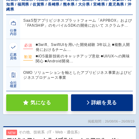
知県 / 福岡県 / 佐賀県 / 長崎県 / 熊本県 / 大分県 / 宮崎県 / 鹿児島県 / 沖
縄県
SaaS型アプリビジネスプラットフォーム「APPBOX」および
「FANSHIP」のモバイルSDKの開発において スクラムチ…
仕事
内容
■Swift、SwiftUIを用いた開発経験 3年以上 ■複数人開
必須
発におけるチーム…
応募
■iOS最新技術のキャッチアップ意欲 ■UI/UXへの興味
歓迎
資格
関心 ■Android開発…
OMO ソリューションを軸としたアプリビジネス事業およびビ
ジネスプロデュース事業
会社
概要
気になる
詳細を見る
掲載期間：26/08/06～26/08/19
その他、技術系（IT・Web・通信系）
NEW