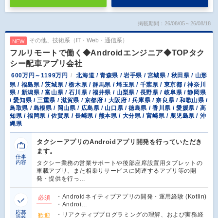
掲載期間：26/08/05～26/08/18
その他、技術系（IT・Web・通信系）
NEW
フルリモートで働く◆Androidエンジニア◆TOPタク
シー配車アプリ会社
600万円～1199万円
北海道 / 青森県 / 岩手県 / 宮城県 / 秋田県 / 山形
県 / 福島県 / 茨城県 / 栃木県 / 群馬県 / 埼玉県 / 千葉県 / 東京都 / 神奈川
県 / 新潟県 / 富山県 / 石川県 / 福井県 / 山梨県 / 長野県 / 岐阜県 / 静岡県
/ 愛知県 / 三重県 / 滋賀県 / 京都府 / 大阪府 / 兵庫県 / 奈良県 / 和歌山県 /
鳥取県 / 島根県 / 岡山県 / 広島県 / 山口県 / 徳島県 / 香川県 / 愛媛県 / 高
知県 / 福岡県 / 佐賀県 / 長崎県 / 熊本県 / 大分県 / 宮崎県 / 鹿児島県 / 沖
縄県
タクシーアプリのAndroidアプリ開発を行っていただき
ます。
仕事
内容
タクシー業務の営業サポートや後部座席設置用タブレットの
車載アプリ、また相乗りサービスに関連するアプリ等の開
発・提供を行っ…
・Androidネイティブアプリの開発・運用経験 (Kotlin)
必須
・Androi…
応募
・リアクティブプログラミングの理解、および実務経
歓迎
資格