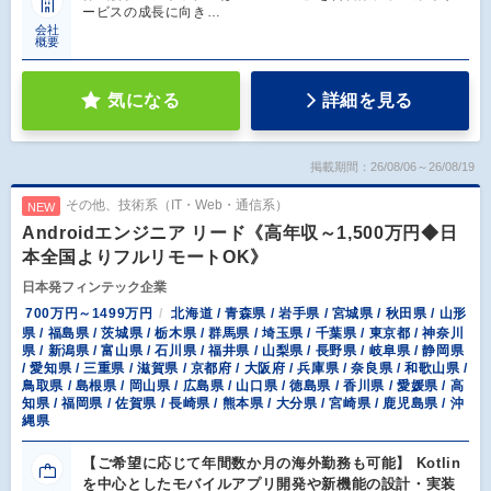
ービスの成長に向き…
会社
概要
気になる
詳細を見る
掲載期間：26/08/06～26/08/19
その他、技術系（IT・Web・通信系）
NEW
Androidエンジニア リード《高年収～1,500万円◆日
本全国よりフルリモートOK》
日本発フィンテック企業
700万円～1499万円
北海道 / 青森県 / 岩手県 / 宮城県 / 秋田県 / 山形
県 / 福島県 / 茨城県 / 栃木県 / 群馬県 / 埼玉県 / 千葉県 / 東京都 / 神奈川
県 / 新潟県 / 富山県 / 石川県 / 福井県 / 山梨県 / 長野県 / 岐阜県 / 静岡県
/ 愛知県 / 三重県 / 滋賀県 / 京都府 / 大阪府 / 兵庫県 / 奈良県 / 和歌山県 /
鳥取県 / 島根県 / 岡山県 / 広島県 / 山口県 / 徳島県 / 香川県 / 愛媛県 / 高
知県 / 福岡県 / 佐賀県 / 長崎県 / 熊本県 / 大分県 / 宮崎県 / 鹿児島県 / 沖
縄県
【ご希望に応じて年間数か月の海外勤務も可能】 Kotlin
を中心としたモバイルアプリ開発や新機能の設計・実装