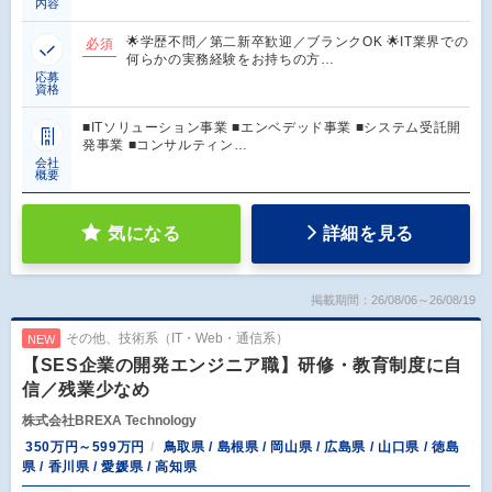
内容
🌟学歴不問／第二新卒歓迎／ブランクOK 🌟IT業界での
必須
何らかの実務経験をお持ちの方…
応募
資格
■ITソリューション事業 ■エンベデッド事業 ■システム受託開
発事業 ■コンサルティン…
会社
概要
気になる
詳細を見る
掲載期間：26/08/06～26/08/19
その他、技術系（IT・Web・通信系）
NEW
【SES企業の開発エンジニア職】研修・教育制度に自
信／残業少なめ
株式会社BREXA Technology
350万円～599万円
鳥取県 / 島根県 / 岡山県 / 広島県 / 山口県 / 徳島
県 / 香川県 / 愛媛県 / 高知県