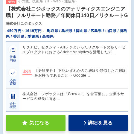
その他、技術系（IT・Web・通信系）
NEW
【株式会社ニジボックスのアナリティクスエンジニア
職】フルリモート勤務／年間休日140日／リクルートG
株式会社ニジボックス
450万円～1649万円
鳥取県 / 島根県 / 岡山県 / 広島県 / 山口県 / 徳島
県 / 香川県 / 愛媛県 / 高知県
リクナビ、ゼクシィ・Airレジといったリクルートの各サービ
スプロダクトにおけるAdobe Analyticsを活用したデ…
仕事
内容
【必須要件】 下記いずれかのご経験や類似したご経験
必須
をお持ちであること ・Google…
応募
資格
株式会社ニジボックスは「Grow all」を合言葉に、企業やサ
ービスの成長に向き…
会社
概要
気になる
詳細を見る