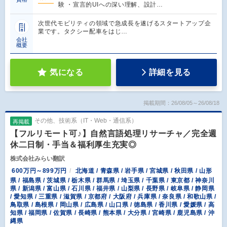
験 ・宣言的UIへの深い理解、設計…
次世代モビリティの領域で急成長を遂げるスタートアップ企
業です。タクシー配車をはじ…
会社
概要
気になる
詳細を見る
掲載期間：26/08/05～26/08/18
その他、技術系（IT・Web・通信系）
再掲載
【フルリモート可♪】自然言語処理リサーチャ／完全週
休二日制・手当＆福利厚生充実◎
株式会社みらい翻訳
600万円～899万円
北海道 / 青森県 / 岩手県 / 宮城県 / 秋田県 / 山形
県 / 福島県 / 茨城県 / 栃木県 / 群馬県 / 埼玉県 / 千葉県 / 東京都 / 神奈川
県 / 新潟県 / 富山県 / 石川県 / 福井県 / 山梨県 / 長野県 / 岐阜県 / 静岡県
/ 愛知県 / 三重県 / 滋賀県 / 京都府 / 大阪府 / 兵庫県 / 奈良県 / 和歌山県 /
鳥取県 / 島根県 / 岡山県 / 広島県 / 山口県 / 徳島県 / 香川県 / 愛媛県 / 高
知県 / 福岡県 / 佐賀県 / 長崎県 / 熊本県 / 大分県 / 宮崎県 / 鹿児島県 / 沖
縄県