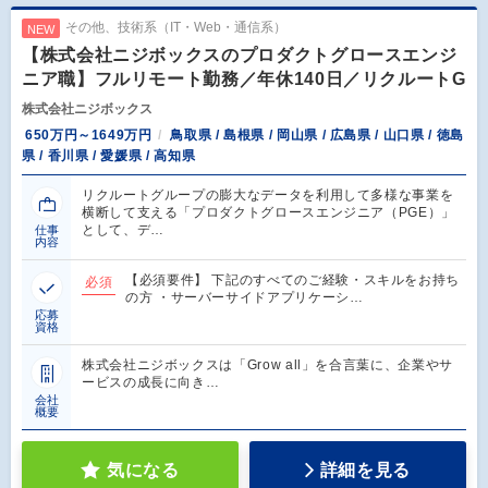
その他、技術系（IT・Web・通信系）
NEW
【株式会社ニジボックスのプロダクトグロースエンジ
ニア職】フルリモート勤務／年休140日／リクルートG
株式会社ニジボックス
650万円～1649万円
鳥取県 / 島根県 / 岡山県 / 広島県 / 山口県 / 徳島
県 / 香川県 / 愛媛県 / 高知県
リクルートグループの膨大なデータを利用して多様な事業を
横断して支える「プロダクトグロースエンジニア（PGE）」
として、デ…
仕事
内容
【必須要件】 下記のすべてのご経験・スキルをお持ち
必須
の方 ・サーバーサイドアプリケーシ…
応募
資格
株式会社ニジボックスは「Grow all」を合言葉に、企業やサ
ービスの成長に向き…
会社
概要
気になる
詳細を見る