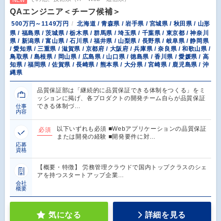
NEW
QAエンジニア＜チーフ候補＞
500万円～1149万円
北海道 / 青森県 / 岩手県 / 宮城県 / 秋田県 / 山形
県 / 福島県 / 茨城県 / 栃木県 / 群馬県 / 埼玉県 / 千葉県 / 東京都 / 神奈川
県 / 新潟県 / 富山県 / 石川県 / 福井県 / 山梨県 / 長野県 / 岐阜県 / 静岡県
/ 愛知県 / 三重県 / 滋賀県 / 京都府 / 大阪府 / 兵庫県 / 奈良県 / 和歌山県 /
鳥取県 / 島根県 / 岡山県 / 広島県 / 山口県 / 徳島県 / 香川県 / 愛媛県 / 高
知県 / 福岡県 / 佐賀県 / 長崎県 / 熊本県 / 大分県 / 宮崎県 / 鹿児島県 / 沖
縄県
品質保証部は「継続的に品質保証できる体制をつくる」をミ
ッションに掲げ、各プロダクトの開発チーム自らが品質保証
できる体制づ…
仕事
内容
以下いずれも必須 ■Webアプリケーションの品質保証
必須
または開発の経験 ■開発要件に対…
応募
資格
【概要・特徴】 労務管理クラウドで国内トップクラスのシェ
アを持つスタートアップ企業…
会社
概要
気になる
詳細を見る