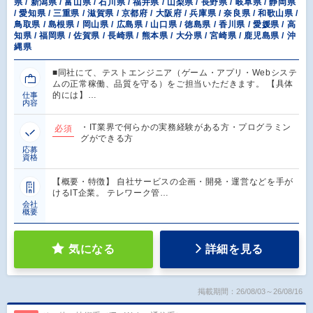
県 / 新潟県 / 富山県 / 石川県 / 福井県 / 山梨県 / 長野県 / 岐阜県 / 静岡県
/ 愛知県 / 三重県 / 滋賀県 / 京都府 / 大阪府 / 兵庫県 / 奈良県 / 和歌山県 /
鳥取県 / 島根県 / 岡山県 / 広島県 / 山口県 / 徳島県 / 香川県 / 愛媛県 / 高
知県 / 福岡県 / 佐賀県 / 長崎県 / 熊本県 / 大分県 / 宮崎県 / 鹿児島県 / 沖
縄県
■同社にて、テストエンジニア（ゲーム・アプリ・Webシステ
ムの正常稼働、品質を守る）をご担当いただきます。 【具体
的には】…
仕事
内容
・IT業界で何らかの実務経験がある方・プログラミン
必須
グができる方
応募
資格
【概要・特徴】 自社サービスの企画・開発・運営などを手が
けるIT企業。 テレワーク管…
会社
概要
気になる
詳細を見る
掲載期間：26/08/03～26/08/16