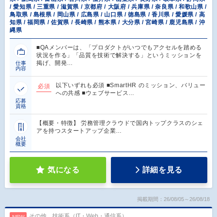
/ 愛知県 / 三重県 / 滋賀県 / 京都府 / 大阪府 / 兵庫県 / 奈良県 / 和歌山県 /
鳥取県 / 島根県 / 岡山県 / 広島県 / 山口県 / 徳島県 / 香川県 / 愛媛県 / 高
知県 / 福岡県 / 佐賀県 / 長崎県 / 熊本県 / 大分県 / 宮崎県 / 鹿児島県 / 沖
縄県
■QAメンバーは、「プロダクトがいつでもアクセルを踏める
状況を作る」「品質を技術で解決する」というミッションを
掲げ、開発…
仕事
内容
以下いずれも必須 ■SmartHR のミッション、バリュー
必須
への共感 ■ウェブサービス…
応募
資格
【概要・特徴】 労務管理クラウドで国内トップクラスのシェ
アを持つスタートアップ企業…
会社
概要
気になる
詳細を見る
掲載期間：26/08/05～26/08/18
その他、技術系（IT・Web・通信系）