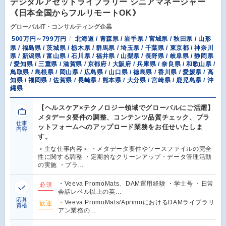
デジタルアセットライブラリー シニアマネージャー
《日本全国からフルリモートOK》
グローバルIT・コンサルティング企業
500万円～799万円
北海道 / 青森県 / 岩手県 / 宮城県 / 秋田県 / 山形
県 / 福島県 / 茨城県 / 栃木県 / 群馬県 / 埼玉県 / 千葉県 / 東京都 / 神奈川
県 / 新潟県 / 富山県 / 石川県 / 福井県 / 山梨県 / 長野県 / 岐阜県 / 静岡県
/ 愛知県 / 三重県 / 滋賀県 / 京都府 / 大阪府 / 兵庫県 / 奈良県 / 和歌山県 /
鳥取県 / 島根県 / 岡山県 / 広島県 / 山口県 / 徳島県 / 香川県 / 愛媛県 / 高
知県 / 福岡県 / 佐賀県 / 長崎県 / 熊本県 / 大分県 / 宮崎県 / 鹿児島県 / 沖
縄県
【ヘルスケア×テクノロジー領域でグローバルにご活躍】
メタデータ要件の調整、コンテンツ品質チェック、プラ
仕事
ットフォームへのアップロード業務をお任せいたしま
内容
す。
＜主な仕事内容＞ ・メタデータ要件やソースファイルの完全
性に関する調整 ・定期的なクリーンアップ・データ管理活動
の実施 ・ブラ…
・Veeva PromoMats、DAM運用経験 ・学士号 ・日常
必須
会話レベル以上の英…
応募
・Veeva PromoMats/AprimoにおけるDAMライブラリ
歓迎
資格
アン業務の…