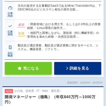
当社の提供する文書翻訳SaaSであるMirai Translator®は、 T
OEIC960点のビジネスマン相当の英作文能…
仕事
内容
・関連領域における博士号、もしくは2-3年以上の実務
必須
経験 ・Linux環境の操作方…
応募
・他部門と調整しながら、新技術（特に機械学習）の
歓迎
資格
実用化を進めた経験 ・自然言語処理…
翻訳及び通訳業務、翻訳及び通訳業務に関するサービス、シ
ステム、機器装置、ソフトウ…
会社
概要
気になる
詳細を見る
掲載期間：26/08/04～26/08/24
その他、技術系（IT・Web・通信系）
NEW
開発マネージャー（徳島）（年収840万円～1000万
円）