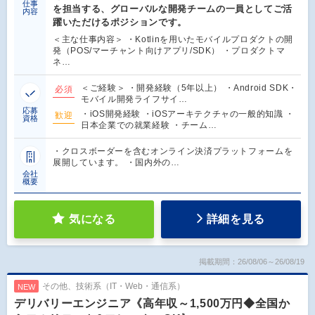
仕事
を担当する、グローバルな開発チームの一員としてご活
内容
躍いただけるポジションです。
＜主な仕事内容＞ ・Kotlinを用いたモバイルプロダクトの開
発（POS/マーチャント向けアプリ/SDK） ・プロダクトマ
ネ…
＜ご経験＞ ・開発経験（5年以上） ・Android SDK・
必須
モバイル開発ライフサイ…
応募
・iOS開発経験 ・iOSアーキテクチャの一般的知識 ・
歓迎
資格
日本企業での就業経験 ・チーム…
・クロスボーダーを含むオンライン決済プラットフォームを
展開しています。 ・国内外の…
会社
概要
気になる
詳細を見る
掲載期間：26/08/06～26/08/19
その他、技術系（IT・Web・通信系）
NEW
デリバリーエンジニア《高年収～1,500万円◆全国か