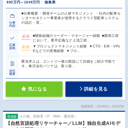
800万円～1049万円
徳島県
■仕事概要 ・開発チームの人材マネジメント ・社内の配車セ
ンターやタクシー事業者が使用するクラウド型配車システム
の設計・実…
仕事
内容
■開発組織のリーダー・マネージャー経験 ■開発工程
必須
において、要件定義など上流工程…
応募
▼プロジェクトマネジメント経験 ▼CTO・EM・VPo
歓迎
資格
Eなどでの実務経験 ▼プロ…
匿名求人は、エントリー後の面談にて詳細をご紹介可能で
す。株式会社パソナは、取り扱…
会社
概要
気になる
詳細を見る
掲載期間：26/08/04～26/09/28
その他、技術系（IT・Web・通信系）
再掲載
【自然言語処理リサーチャー／LLM】独自生成AIモデ