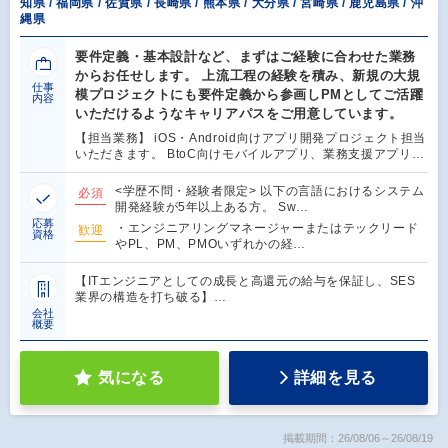
知県 / 福岡県 / 佐賀県 / 長崎県 / 熊本県 / 大分県 / 宮崎県 / 鹿児島県 / 沖
縄県
要件定義・基本設計など、まずはご経験に合わせた業務
からお任せします。 上流工程の経験を積み、新規の大規
仕事
模プロジェクトにも要件定義から参画しPMとしてご活躍
内容
いただけるようなキャリアパスをご用意しています。
【担当業務】 iOS・Android向けアプリ開発プロジェクト担当
いただきます。 BtoC向けモバイルアプリ、業務支援アプリ…
<学歴不問・経験者限定> 以下の言語におけるシステム
必須
開発経験が5年以上ある方。 Sw…
応募
・エンジニアリングマネージャーまたはテックリード
歓迎
資格
やPL、PM、PMOいずれかの経…
【ITエンジニアとしての成長と高還元の給与を保証し、SES
業界の構造を打ち破る】…
会社
概要
気になる
詳細を見る
掲載期間：26/08/06～26/08/19