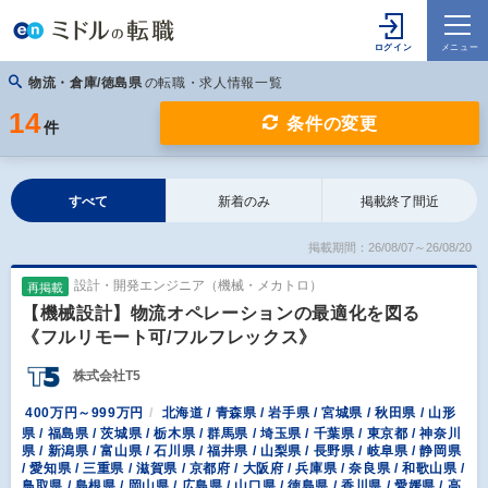
物流・倉庫/徳島県
の転職・求人情報一覧
14
条件の変更
件
すべて
新着のみ
掲載終了間近
掲載期間：26/08/07～26/08/20
設計・開発エンジニア（機械・メカトロ）
再掲載
【機械設計】物流オペレーションの最適化を図る
《フルリモート可/フルフレックス》
株式会社T5
400万円～999万円
北海道 / 青森県 / 岩手県 / 宮城県 / 秋田県 / 山形
県 / 福島県 / 茨城県 / 栃木県 / 群馬県 / 埼玉県 / 千葉県 / 東京都 / 神奈川
県 / 新潟県 / 富山県 / 石川県 / 福井県 / 山梨県 / 長野県 / 岐阜県 / 静岡県
/ 愛知県 / 三重県 / 滋賀県 / 京都府 / 大阪府 / 兵庫県 / 奈良県 / 和歌山県 /
鳥取県 / 島根県 / 岡山県 / 広島県 / 山口県 / 徳島県 / 香川県 / 愛媛県 / 高