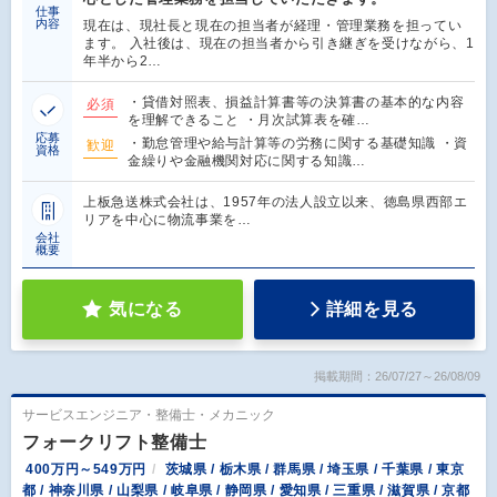
仕事
内容
現在は、現社長と現在の担当者が経理・管理業務を担ってい
ます。 入社後は、現在の担当者から引き継ぎを受けながら、1
年半から2…
・貸借対照表、損益計算書等の決算書の基本的な内容
必須
を理解できること ・月次試算表を確…
応募
・勤怠管理や給与計算等の労務に関する基礎知識 ・資
歓迎
資格
金繰りや金融機関対応に関する知識…
上板急送株式会社は、1957年の法人設立以来、徳島県西部エ
リアを中心に物流事業を…
会社
概要
気になる
詳細を見る
掲載期間：26/07/27～26/08/09
サービスエンジニア・整備士・メカニック
フォークリフト整備士
400万円～549万円
茨城県 / 栃木県 / 群馬県 / 埼玉県 / 千葉県 / 東京
都 / 神奈川県 / 山梨県 / 岐阜県 / 静岡県 / 愛知県 / 三重県 / 滋賀県 / 京都