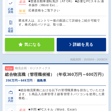
■普通自動車運転免許（AT OK） ■必要なPCスキル:基
必須
本操作（Word Exc…
応募
応募資格をご覧下さい
歓迎
資格
匿名求人は、エントリー後の面談にて詳細をご紹介可能で
す。株式会社パソナは、取り扱…
会社
概要
気になる
詳細を見る
掲載期間：26/08/04～26/08/24
物流企画・ロジスティクス
NEW
総合物流職（管理職候補）（年収360万円～600万円）
350万円～649万円
徳島県
■総合物流業務における以下の管理職業務を担当していただき
ます。 1.商品入出庫管理 2.顧客管理 3.パソコンを使用した業
務処…
仕事
内容
■不問 ■PCスキル（Word、Excel）
必須