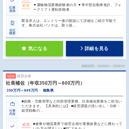
▼運輸物流業務経験者の方 ▼準中型自動車免許、フォ
歓迎
応募
ークリフト運転技能者
資格
匿名求人は、エントリー後の面談にて詳細をご紹介可能で
す。株式会社パソナは、取り扱…
会社
概要
気になる
詳細を見る
掲載期間：26/08/04～26/08/24
経営企画
NEW
社長補佐（年収350万円～600万円）
350万円～649万円
徳島県
■総務・労務管理など内部管理業務、社長補佐業務をご担当い
ただきます。 【具体的には】 ■経営課題の洗い出し・分析・
経営戦略の…
仕事
内容
■倉庫や物流業界で経営企画や業務改善などに携わって
必須
いた方が望ましい ■PCスキル（…