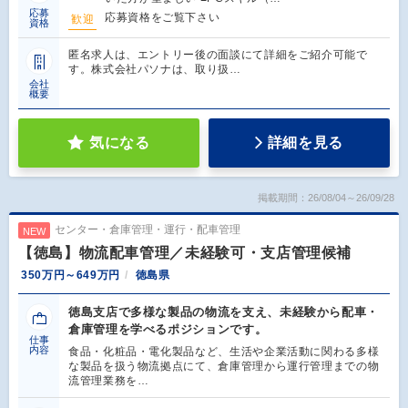
応募
応募資格をご覧下さい
歓迎
資格
匿名求人は、エントリー後の面談にて詳細をご紹介可能で
す。株式会社パソナは、取り扱…
会社
概要
気になる
詳細を見る
掲載期間：26/08/04～26/09/28
センター・倉庫管理・運行・配車管理
NEW
【徳島】物流配車管理／未経験可・支店管理候補
350万円～649万円
徳島県
徳島支店で多様な製品の物流を支え、未経験から配車・
倉庫管理を学べるポジションです。
仕事
内容
食品・化粧品・電化製品など、生活や企業活動に関わる多様
な製品を扱う物流拠点にて、倉庫管理から運行管理までの物
流管理業務を…