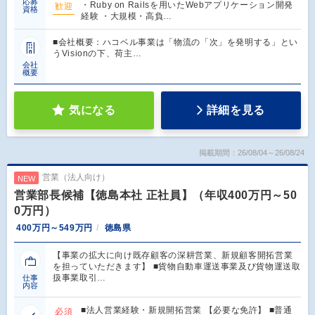
応募
・Ruby on Railsを用いたWebアプリケーション開発
歓迎
資格
経験 ・大規模・高負…
■会社概要：ハコベル事業は「物流の「次」を発明する」とい
うVisionの下、荷主…
会社
概要
気になる
詳細を見る
掲載期間：26/08/04～26/08/24
営業（法人向け）
NEW
営業部長候補【徳島本社 正社員】（年収400万円～50
0万円）
400万円～549万円
徳島県
【事業の拡大に向け既存顧客の深耕営業、新規顧客開拓営業
を担っていただきます】 ■貨物自動車運送事業及び貨物運送取
扱事業取引…
仕事
内容
■法人営業経験・新規開拓営業 【必要な免許】 ■普通
必須