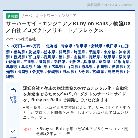
掲載期間：26/08/04～26/09/28
サーバ・ネットワークエンジニア
再掲載
サーバーサイドエンジニア／Ruby on Rails／物流DX
／自社プロダクト／リモート／フレックス
ハコベル株式会社
550万円～899万円
北海道 / 青森県 / 岩手県 / 宮城県 / 秋田県 / 山形
県 / 福島県 / 茨城県 / 栃木県 / 群馬県 / 埼玉県 / 千葉県 / 東京都 / 神奈川
県 / 新潟県 / 富山県 / 石川県 / 福井県 / 山梨県 / 長野県 / 岐阜県 / 静岡県
/ 愛知県 / 三重県 / 滋賀県 / 京都府 / 大阪府 / 兵庫県 / 奈良県 / 和歌山県 /
鳥取県 / 島根県 / 岡山県 / 広島県 / 山口県 / 徳島県 / 香川県 / 愛媛県 / 高
知県 / 福岡県 / 佐賀県 / 長崎県 / 熊本県 / 大分県 / 宮崎県 / 鹿児島県 / 沖
縄県
運送会社と荷主の物流業務のおけるデジタル化・自動化
を加速させるためのSaaSプロダクトのサーバーサイド
仕事
を、Ruby on Rails で開発していただきます
内容
■求人概要：ハコベル事業本部において、サーバサイドを中心
としたプロダクト開発をお任せします。ハコベルではエンジ
ニアも、プ…
・Ruby on Railsを用いたWebアプリケーションの開
必須
発経験2年以上 ・デ…