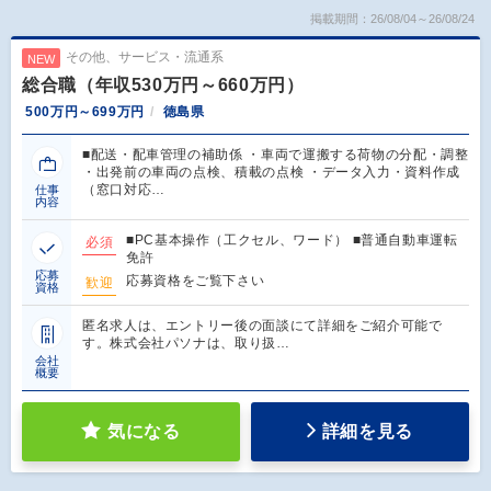
掲載期間：26/08/04～26/08/24
その他、サービス・流通系
NEW
総合職（年収530万円～660万円）
500万円～699万円
徳島県
■配送・配車管理の補助係 ・車両で運搬する荷物の分配・調整
・出発前の車両の点検、積載の点検 ・データ入力・資料作成
（窓口対応…
仕事
内容
■PC基本操作（工クセル、ワード） ■普通自動車運転
必須
免許
応募
応募資格をご覧下さい
歓迎
資格
匿名求人は、エントリー後の面談にて詳細をご紹介可能で
す。株式会社パソナは、取り扱…
会社
概要
気になる
詳細を見る