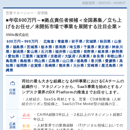
掲載期間：26/07/23～26/08/27
営業マネージャー・管理職
■年収600万円～■拠点責任者候補＜全国募集／立ち上
げをお任せ／未開拓市場で事業を展開する注目企業＞
XMile株式会社
600万円～999万円
北海道 / 青森県 / 岩手県 / 宮城県 / 秋田県 / 山形
県 / 福島県 / 茨城県 / 栃木県 / 群馬県 / 埼玉県 / 千葉県 / 東京都 / 神奈川
県 / 新潟県 / 富山県 / 石川県 / 福井県 / 山梨県 / 長野県 / 岐阜県 / 静岡県
/ 愛知県 / 三重県 / 滋賀県 / 京都府 / 大阪府 / 兵庫県 / 奈良県 / 和歌山県 /
鳥取県 / 島根県 / 岡山県 / 広島県 / 山口県 / 徳島県 / 香川県 / 愛媛県 / 高
知県 / 福岡県 / 佐賀県 / 長崎県 / 熊本県 / 大分県 / 宮崎県 / 鹿児島県 / 沖
縄県
同社の最も大きな組織となるHR事業におけるCAチームの
組織作り、マネジメントから、SaaS事業を始めとするノ
仕事
ンデスク業界のDX Platformの推進までお任せします。
内容
・人材紹介、SaaSを商材とする、営業・CS体制整備（人材
紹介のリボン型組織と、SaaSのThe Model型の組織の立…
・CA/RA経験3年以上 ・2名以上のマネジメント経験2
必須
年以上
応募
・人材業界での業務経験 ・IT/デジタル領域においての
歓迎
資格