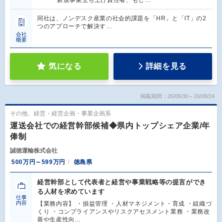
新規事業立ち上げ責任者、もし…
同社は、ノンデスク産業の社会的課題を「HR」と「IT」の2
つのアプローチで解決す…
会社
概要
気になる
詳細を見る
掲載期間：26/06/30～26/08/24
その他、経営・経営企画・事業企画系
運送会社での経営幹部候補◆県内トップシェア企業/年
俸制
誠徳運輸株式会社
500万円～599万円
徳島県
経営幹部として代表者と経営や事業戦略等の提言ができ
る人材を求めています
仕事
内容
【業務内容】 ・損益管理 ・人材マネジメント・育成 ・組織づ
くり ・コンプライアンスやリスクアセスメント業務 ・業務改
善や生産性向…