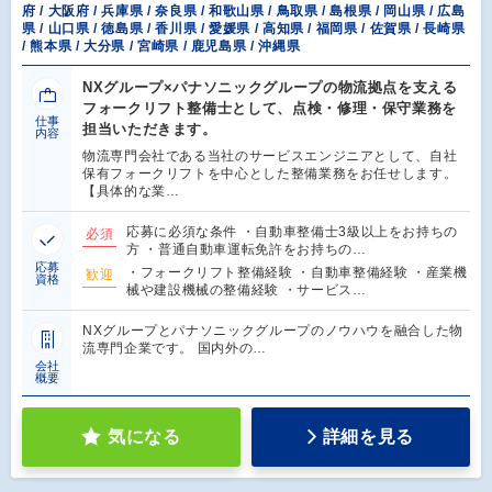
府 / 大阪府 / 兵庫県 / 奈良県 / 和歌山県 / 鳥取県 / 島根県 / 岡山県 / 広島
県 / 山口県 / 徳島県 / 香川県 / 愛媛県 / 高知県 / 福岡県 / 佐賀県 / 長崎県
/ 熊本県 / 大分県 / 宮崎県 / 鹿児島県 / 沖縄県
NXグループ×パナソニックグループの物流拠点を支える
フォークリフト整備士として、点検・修理・保守業務を
仕事
担当いただきます。
内容
物流専門会社である当社のサービスエンジニアとして、自社
保有フォークリフトを中心とした整備業務をお任せします。
【具体的な業…
応募に必須な条件 ・自動車整備士3級以上をお持ちの
必須
方 ・普通自動車運転免許をお持ちの…
応募
・フォークリフト整備経験 ・自動車整備経験 ・産業機
歓迎
資格
械や建設機械の整備経験 ・サービス…
NXグループとパナソニックグループのノウハウを融合した物
流専門企業です。 国内外の…
会社
概要
気になる
詳細を見る