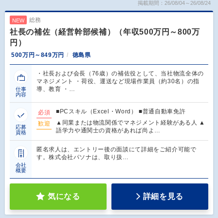
掲載期間：26/08/04～26/08/24
総務
NEW
社長の補佐（経営幹部候補）（年収500万円～800万
円）
500万円～849万円
徳島県
・社長および会長（76歳）の補佐役として、当社物流全体の
マネジメント ・荷役、運送など現場作業員（約30名）の指
導、教育 ・…
仕事
内容
■PCスキル（Excel・Word） ■普通自動車免許
必須
▲同業または物流関係でマネジメント経験がある人 ▲
歓迎
応募
語学力や通関士の資格があれば尚よ…
資格
匿名求人は、エントリー後の面談にて詳細をご紹介可能で
す。株式会社パソナは、取り扱…
会社
概要
気になる
詳細を見る