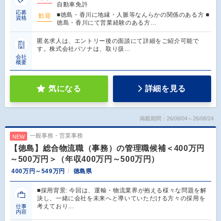
自動車免許
応募
■徳島・香川に地縁・人脈等なんらかの関係のある方 ■
歓迎
資格
徳島・香川にて営業経験のある方…
匿名求人は、エントリー後の面談にて詳細をご紹介可能で
す。株式会社パソナは、取り扱…
会社
概要
気になる
詳細を見る
掲載期間：26/08/04～26/08/24
一般事務・営業事務
NEW
【徳島】総合物流職（事務）の管理職候補＜400万円
～500万円＞（年収400万円～500万円）
400万円～549万円
徳島県
■採用背景: 今回は、運輸・物流業界が抱える様々な問題を解
決し、一緒に会社を未来へと導いていただける方々の採用を
考えており…
仕事
内容