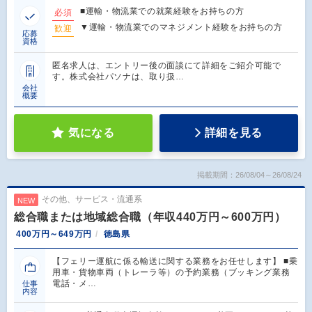
■運輸・物流業での就業経験をお持ちの方
必須
▼運輸・物流業でのマネジメント経験をお持ちの方
歓迎
応募
資格
匿名求人は、エントリー後の面談にて詳細をご紹介可能で
す。株式会社パソナは、取り扱…
会社
概要
気になる
詳細を見る
掲載期間：26/08/04～26/08/24
その他、サービス・流通系
NEW
総合職または地域総合職（年収440万円～600万円）
400万円～649万円
徳島県
【フェリー運航に係る輸送に関する業務をお任せします】 ■乗
用車・貨物車両（トレーラ等）の予約業務（ブッキング業務
電話・メ…
仕事
内容