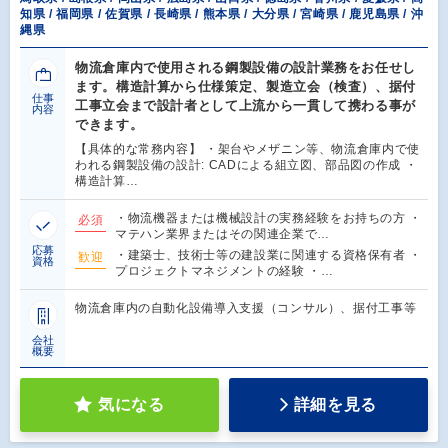
知県 / 福岡県 / 佐賀県 / 長崎県 / 熊本県 / 大分県 / 宮崎県 / 鹿児島県 / 沖
縄県
物流倉庫内で使用される鋼製設備の設計業務をお任せし
ます。構造計算から仕様策定、製造立会（検査）、据付
仕事
工事立会まで設計者として上流から一貫して携わる事が
内容
できます。
【具体的な常務内容】 ・架台やメザニン等、物流倉庫内で使
われる鋼製設備の設計: CADによる組立図、部品図の作成 ・
構造計算…
・物流機器または機械設計の実務経験をお持ちの方 ・
必須
マテハン業界またはその関連企業で…
応募
・建築士、技術士等の建設業に関連する資格保有者 ・
歓迎
資格
プロジェクトマネジメントの経験 ・…
物流倉庫内の自動化設備導入支援（コンサル）、据付工事等
会社
概要
気になる
詳細を見る