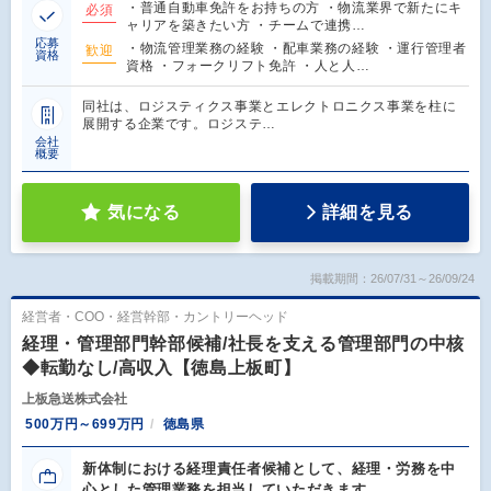
・普通自動車免許をお持ちの方 ・物流業界で新たにキ
必須
ャリアを築きたい方 ・チームで連携…
応募
・物流管理業務の経験 ・配車業務の経験 ・運行管理者
歓迎
資格
資格 ・フォークリフト免許 ・人と人…
同社は、ロジスティクス事業とエレクトロニクス事業を柱に
展開する企業です。ロジステ…
会社
概要
気になる
詳細を見る
掲載期間：26/07/31～26/09/24
経営者・COO・経営幹部・カントリーヘッド
経理・管理部門幹部候補/社長を支える管理部門の中核
◆転勤なし/高収入【徳島上板町】
上板急送株式会社
500万円～699万円
徳島県
新体制における経理責任者候補として、経理・労務を中
心とした管理業務を担当していただきます。