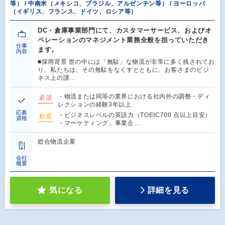
等） / 中南米（メキシコ、ブラジル、アルゼンチン等） / ヨーロッパ
（イギリス、フランス、ドイツ、ロシア等）
DC・倉庫事業部門にて、カスタマーサービス、およびオ
ペレーションのマネジメント業務全般を担っていただき
仕事
ます。
内容
■採用背景 世の中には「無駄」な物流が非常に多く残されてお
り、私たちは、その無駄をなくすとともに、お客さまのビジ
ネス上の課…
・物流または同等の業界における社内外の調整・ディ
必須
レクションの経験3年以上
応募
・ビジネスレベルの英語力（TOEIC700 点以上目安）
歓迎
資格
・マーケティング、事業企…
総合物流企業
会社
概要
気になる
詳細を見る