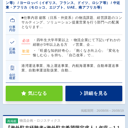
ン等） / ヨーロッパ（イギリス、フランス、ドイツ、ロシア等） / 中近
東・アフリカ（モロッコ、エジプト、UAE、南アフリカ等）
■仕事内容 顧客（日系・外資系）の物流課題、経営課題のコン
サルティング、ソリューション提案営業を行う部門への配属
となります…
仕事
内容
・四年生大学卒業以上 ・物流企業にて下記いずれかの
必須
経験が3年以上ある方 ✓営業、企…
応募
・「旺盛な知的好奇心」「飽くなき向上心」「変化を
歓迎
資格
愉しむ心」を持ち、「自己改革」で…
港湾運送事業、海上運送事業、内航海運事業、自動車運送事
業、自動車運送取扱業、自動…
会社
概要
気になる
詳細を見る
掲載期間：26/08/06～26/08/19
物流企画・ロジスティクス
再掲載
【海外駐在経験者×海外駐在希望限定求人！年収～1,1