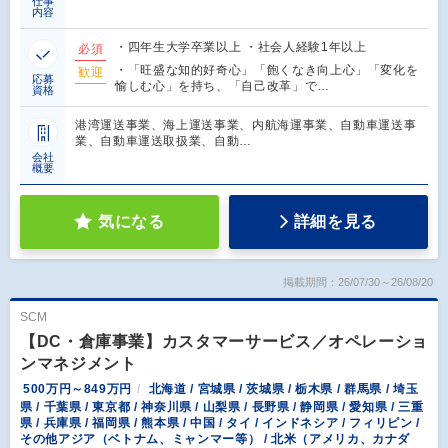
仕事
内容
・四年生大学卒業以上 ・社会人経験1年以上
必須
・「旺盛な知的好奇心」「飽くなき向上心」「変化を
歓迎
応募
愉しむ心」を持ち、「自己改革」で…
資格
港湾運送事業、海上運送事業、内航海運事業、自動車運送事
業、自動車運送取扱業、自動…
会社
概要
気になる
詳細を見る
掲載期間：26/07/30～26/08/20
SCM
【DC・倉庫事業】カスタマーサービス／オペレーショ
ンマネジメント
500万円～849万円
北海道 / 宮城県 / 茨城県 / 栃木県 / 群馬県 / 埼玉
県 / 千葉県 / 東京都 / 神奈川県 / 山梨県 / 長野県 / 静岡県 / 愛知県 / 三重
県 / 兵庫県 / 福岡県 / 熊本県 / 中国 / タイ / インドネシア / フィリピン /
その他アジア（ベトナム、ミャンマー等） / 北米（アメリカ、カナダ