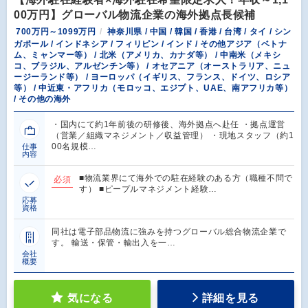
00万円】グローバル物流企業の海外拠点長候補
700万円～1099万円
神奈川県 / 中国 / 韓国 / 香港 / 台湾 / タイ / シン
ガポール / インドネシア / フィリピン / インド / その他アジア（ベトナ
ム、ミャンマー等） / 北米（アメリカ、カナダ等） / 中南米（メキシ
コ、ブラジル、アルゼンチン等） / オセアニア（オーストラリア、ニュ
ージーランド等） / ヨーロッパ（イギリス、フランス、ドイツ、ロシア
等） / 中近東・アフリカ（モロッコ、エジプト、UAE、南アフリカ等）
/ その他の海外
・国内にて約1年前後の研修後、海外拠点へ赴任 ・拠点運営
（営業／組織マネジメント／収益管理） ・現地スタッフ（約1
00名規模…
仕事
内容
■物流業界にて海外での駐在経験のある⽅（職種不問で
必須
す） ■ピープルマネジメント経験…
応募
資格
同社は電子部品物流に強みを持つグローバル総合物流企業で
す。 輸送・保管・輸出入を一…
会社
概要
気になる
詳細を見る