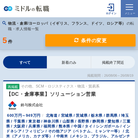
物流・倉庫/ヨーロッパ（イギリス、フランス、ドイツ、ロシア等）
の転
職・求人情報一覧
5
条件の変更
件
すべて
新着のみ
掲載終了間近
掲載期間：26/08/06～26/08/19
その他、SCM・ロジスティクス・物流・貿易系
再掲載
【DC・倉庫事業】ソリューション営業
鈴与株式会社
600万円～949万円
北海道 / 宮城県 / 茨城県 / 栃木県 / 群馬県 / 埼玉
県 / 千葉県 / 東京都 / 神奈川県 / 山梨県 / 長野県 / 静岡県 / 愛知県 / 三重
県 / 大阪府 / 兵庫県 / 福岡県 / 熊本県 / 中国 / タイ / シンガポール / イン
ドネシア / フィリピン / その他アジア（ベトナム、ミャンマー等） / 北
米（アメリカ、カナダ等） / 中南米（メキシコ、ブラジル、アルゼンチ