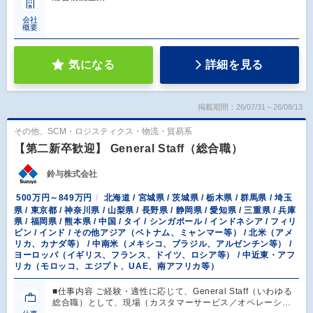
会社
概要
気になる
詳細を見る
掲載期間：26/07/31～26/08/13
その他、SCM・ロジスティクス・物流・貿易系
【第二新卒歓迎】 General Staff（総合職）
鈴与株式会社
500万円～849万円
北海道 / 宮城県 / 茨城県 / 栃木県 / 群馬県 / 埼玉
県 / 東京都 / 神奈川県 / 山梨県 / 長野県 / 静岡県 / 愛知県 / 三重県 / 兵庫
県 / 福岡県 / 熊本県 / 中国 / タイ / シンガポール / インドネシア / フィリ
ピン / インド / その他アジア（ベトナム、ミャンマー等） / 北米（アメ
リカ、カナダ等） / 中南米（メキシコ、ブラジル、アルゼンチン等） /
ヨーロッパ（イギリス、フランス、ドイツ、ロシア等） / 中近東・アフ
リカ（モロッコ、エジプト、UAE、南アフリカ等）
■仕事内容 ご経験・適性に応じて、General Staff（いわゆる
総合職）として、現場（カスタマーサービス／オペレーシ…