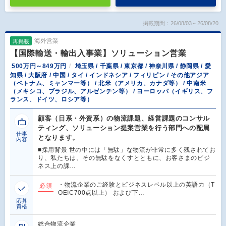
掲載期間：26/08/03～26/08/20
海外営業
再掲載
【国際輸送・輸出入事業】ソリューション営業
500万円～849万円
埼玉県 / 千葉県 / 東京都 / 神奈川県 / 静岡県 / 愛
知県 / 大阪府 / 中国 / タイ / インドネシア / フィリピン / その他アジア
（ベトナム、ミャンマー等） / 北米（アメリカ、カナダ等） / 中南米
（メキシコ、ブラジル、アルゼンチン等） / ヨーロッパ（イギリス、フ
ランス、ドイツ、ロシア等）
顧客（日系・外資系）の物流課題、経営課題のコンサル
ティング、ソリューション提案営業を行う部門への配属
仕事
となります。
内容
■採用背景 世の中には「無駄」な物流が非常に多く残されてお
り、私たちは、その無駄をなくすとともに、お客さまのビジ
ネス上の課…
・物流企業のご経験とビジネスレベル以上の英語力（T
必須
OEIC700点以上） および下…
応募
資格
総合物流企業