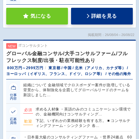
気になる
詳細を見る
掲載期間：26/08/04～26/08/22
ITコンサルタント
NEW
グローバル金融コンサル/大手コンサルファーム/フル
フレックス制度/出張・駐在可能性あり
800万円～2999万円
東京都 / 中国 / 北米（アメリカ、カナダ等） /
ヨーロッパ（イギリス、フランス、ドイツ、ロシア等） / その他の海外
組織について 金融領域でクロスボーダー案件が急増している
背景から、体制強化を企図してグローバルリードのチームを
新設しました…
仕事
内容
求める人材像 ・英語のみのコミュニケーション環境で
必須
の、金融機関向けコンサルティング…
応募
下記、いずれかの業務経験を有する方。 ■ コンサルテ
歓迎
資格
ィングファーム・シンクタンク 各…
・日本最大級のコンサルティングファーム ・世界24拠点 60