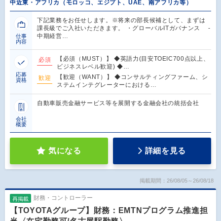
中近東・アフリカ（モロッコ、エジプト、UAE、南アフリカ等）
下記業務をお任せします。※将来の部長候補として、まずは
課長級でご入社いただきます。 ・グローバルITガバナンス ‐
中期経営…
仕事
内容
【必須（MUST）】 ◆英語力(目安TOEIC700点以上、
必須
ビジネスレベル歓迎) ◆…
応募
【歓迎（WANT）】 ◆コンサルティングファーム、シ
歓迎
資格
ステムインテグレーターにおける…
自動車販売金融サービス等を展開する金融会社の統括会社
会社
概要
気になる
詳細を見る
掲載期間：26/08/05～26/08/18
財務・コントローラー
再掲載
【TOYOTAグループ】財務：EMTNプログラム推進担