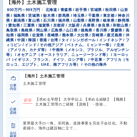
【海外】土木施工管理
800万円～999万円
北海道 / 青森県 / 岩手県 / 宮城県 / 秋田県 / 山形
県 / 福島県 / 茨城県 / 栃木県 / 群馬県 / 埼玉県 / 千葉県 / 東京都 / 神奈川
県 / 新潟県 / 富山県 / 石川県 / 福井県 / 山梨県 / 長野県 / 岐阜県 / 静岡県
/ 愛知県 / 三重県 / 滋賀県 / 京都府 / 大阪府 / 兵庫県 / 奈良県 / 和歌山県 /
鳥取県 / 島根県 / 岡山県 / 広島県 / 山口県 / 徳島県 / 香川県 / 愛媛県 / 高
知県 / 福岡県 / 佐賀県 / 長崎県 / 熊本県 / 大分県 / 宮崎県 / 鹿児島県 / 沖
縄県 / 中国 / 韓国 / 香港 / 台湾 / タイ / シンガポール / インドネシア / フ
ィリピン / インド / その他アジア（ベトナム、ミャンマー等） / 北米
（アメリカ、カナダ等） / 中南米（メキシコ、ブラジル、アルゼンチン
等） / オセアニア（オーストラリア、ニュージーランド等） / ヨーロッ
パ（イギリス、フランス、ドイツ、ロシア等） / 中近東・アフリカ（モ
ロッコ、エジプト、UAE、南アフリカ等） / その他の海外
【海外】土木施工管理
土木施工管理
仕事
内容
【求める学歴】 大学卒以上 【求める経験】 【職務】
必須
土木施工管理のご経験 【資格】 ・技術…
応募
資格
業界最大手の一角。非同族。道路事業を完全子会社化。不動
産縮小。海外は建設軸に立て…
会社
概要