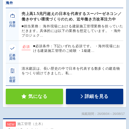
海外
売上高1.5兆円超えの日本を代表するスーパーゼネコン／
働きやすい環境づくりのため、近年働き方改革注力中
仕事
内容
■担当業務： 海外現場における建築施工管理業務を担っていた
だきます。具体的には以下の業務を想定しています。 ・海外
プロジェク…
■必須条件：下記いずれも必須です。 ・海外現場にお
必須
ける建築施工管理のご経験 ・1級建…
応募
資格
清水建設は、長い歴史の中で日本を代表する数多くの建造物
をつくり続けてきました。私…
会社
概要
気になる
詳細を見る
掲載期間：26/08/04～26/08/17
施工管理（土木）
NEW