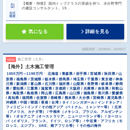
【概要・特徴】 国内トップクラスの実績を持つ、水分野専門
の建設コンサルタント。19…
会社
概要
気になる
詳細を見る
掲載期間：26/08/04～26/08/17
施工管理（土木）
NEW
【海外】土木施工管理
1000万円～1199万円
北海道 / 青森県 / 岩手県 / 宮城県 / 秋田県 / 山
形県 / 福島県 / 茨城県 / 栃木県 / 群馬県 / 埼玉県 / 千葉県 / 東京都 / 神奈
川県 / 新潟県 / 富山県 / 石川県 / 福井県 / 山梨県 / 長野県 / 岐阜県 / 静岡
県 / 愛知県 / 三重県 / 滋賀県 / 京都府 / 大阪府 / 兵庫県 / 奈良県 / 和歌山
県 / 鳥取県 / 島根県 / 岡山県 / 広島県 / 山口県 / 徳島県 / 香川県 / 愛媛県
/ 高知県 / 福岡県 / 佐賀県 / 長崎県 / 熊本県 / 大分県 / 宮崎県 / 鹿児島県 /
沖縄県 / 中国 / 韓国 / 香港 / 台湾 / タイ / シンガポール / インドネシア /
フィリピン / インド / その他アジア（ベトナム、ミャンマー等） / 北米
（アメリカ、カナダ等） / 中南米（メキシコ、ブラジル、アルゼンチン
等） / オセアニア（オーストラリア、ニュージーランド等） / ヨーロッ
パ（イギリス、フランス、ドイツ、ロシア等） / 中近東・アフリカ（モ
ロッコ、エジプト、UAE、南アフリカ等） / その他の海外