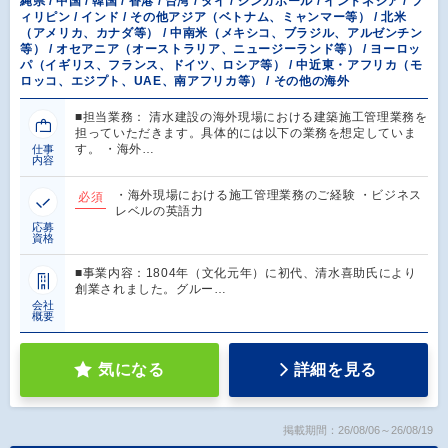
縄県 / 中国 / 韓国 / 香港 / 台湾 / タイ / シンガポール / インドネシア / フ
ィリピン / インド / その他アジア（ベトナム、ミャンマー等） / 北米
（アメリカ、カナダ等） / 中南米（メキシコ、ブラジル、アルゼンチン
等） / オセアニア（オーストラリア、ニュージーランド等） / ヨーロッ
パ（イギリス、フランス、ドイツ、ロシア等） / 中近東・アフリカ（モ
ロッコ、エジプト、UAE、南アフリカ等） / その他の海外
■担当業務： 清水建設の海外現場における建築施工管理業務を
担っていただきます。具体的には以下の業務を想定していま
す。 ・海外…
仕事
内容
・海外現場における施工管理業務のご経験 ・ビジネス
必須
レベルの英語力
応募
資格
■事業内容：1804年（文化元年）に初代、清水喜助氏により
創業されました。グルー…
会社
概要
気になる
詳細を見る
掲載期間：26/08/06～26/08/19