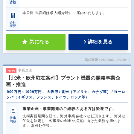
資格
非公開 ※詳細は求人紹介時にご案内いたします。
会社
概要
気になる
詳細を見る
掲載期間：26/08/06～26/08/19
事業企画
NEW
【北米・欧州駐在案件】プラント機器の開発事業企
画・推進
900万円～1099万円
大阪府 / 北米（アメリカ、カナダ等） / ヨーロ
ッパ（イギリス、フランス、ドイツ、ロシア等）
事業企画・事業開発のご経験のある方は歓迎です。
技術実習期間を経て、海外事業会社へ赴任頂きます。 海外赴
仕事
任先を決定し、各事業の創出や拡充に向けた業務を担いま
内容
す。 海外赴任後…