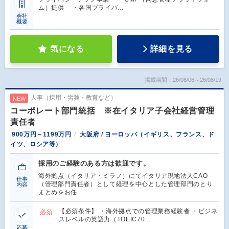
ム）提供 ・各国プライバ…
会社
概要
気になる
詳細を見る
掲載期間：26/08/06～26/08/19
人事（採用・労務・教育など）
NEW
コーポレート部門統括 ※在イタリア子会社経営管理
責任者
900万円～1199万円
大阪府 / ヨーロッパ（イギリス、フランス、ド
イツ、ロシア等）
採用のご経験のある方は歓迎です。
海外拠点（イタリア・ミラノ）にてイタリア現地法人CAO
仕事
（管理部門責任者）として経理を中心とした管理部門のとり
内容
まとめをお任…
【必須条件】 ・海外拠点での管理業務経験者 ・ビジネ
必須
スレベルの英語力（TOEIC70…
応募