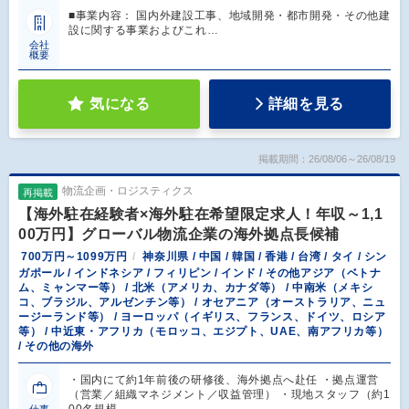
■事業内容： 国内外建設工事、地域開発・都市開発・その他建
設に関する事業およびこれ…
会社
概要
気になる
詳細を見る
掲載期間：26/08/06～26/08/19
物流企画・ロジスティクス
再掲載
【海外駐在経験者×海外駐在希望限定求人！年収～1,1
00万円】グローバル物流企業の海外拠点長候補
700万円～1099万円
神奈川県 / 中国 / 韓国 / 香港 / 台湾 / タイ / シン
ガポール / インドネシア / フィリピン / インド / その他アジア（ベトナ
ム、ミャンマー等） / 北米（アメリカ、カナダ等） / 中南米（メキシ
コ、ブラジル、アルゼンチン等） / オセアニア（オーストラリア、ニュ
ージーランド等） / ヨーロッパ（イギリス、フランス、ドイツ、ロシア
等） / 中近東・アフリカ（モロッコ、エジプト、UAE、南アフリカ等）
/ その他の海外
・国内にて約1年前後の研修後、海外拠点へ赴任 ・拠点運営
（営業／組織マネジメント／収益管理） ・現地スタッフ（約1
00名規模…
仕事