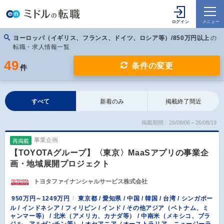
ヨーロッパ（イギリス、フランス、ドイツ、ロシア等）/850万円以上
の
転職・求人情報一覧
49
条件の変更
件
すべて
新着のみ
掲載終了間近
掲載期間：26/08/06～26/08/19
事業企画
再掲載
【TOYOTAグループ】〈東京〉MaaSアプリの事業企
画・地域展開プロジェクト
トヨタファイナンシャルサービス株式会社
950万円～1249万円
東京都 / 愛知県 / 中国 / 韓国 / 台湾 / シンガポー
ル / インドネシア / フィリピン / インド / その他アジア（ベトナム、ミ
ャンマー等） / 北米（アメリカ、カナダ等） / 中南米（メキシコ、ブラ
ジル、アルゼンチン等） / オセアニア（オーストラリア、ニュージーラ