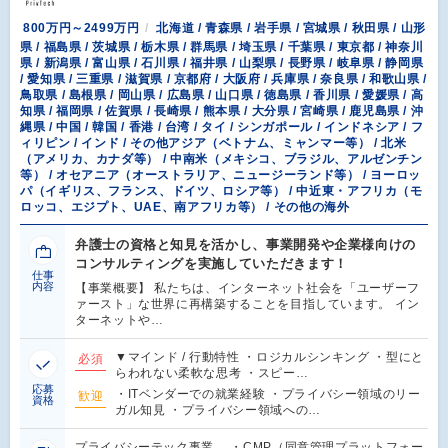
800万円～2499万円
北海道 / 青森県 / 岩手県 / 宮城県 / 秋田県 / 山形
県 / 福島県 / 茨城県 / 栃木県 / 群馬県 / 埼玉県 / 千葉県 / 東京都 / 神奈川
県 / 新潟県 / 富山県 / 石川県 / 福井県 / 山梨県 / 長野県 / 岐阜県 / 静岡県
/ 愛知県 / 三重県 / 滋賀県 / 京都府 / 大阪府 / 兵庫県 / 奈良県 / 和歌山県 /
鳥取県 / 島根県 / 岡山県 / 広島県 / 山口県 / 徳島県 / 香川県 / 愛媛県 / 高
知県 / 福岡県 / 佐賀県 / 長崎県 / 熊本県 / 大分県 / 宮崎県 / 鹿児島県 / 沖
縄県 / 中国 / 韓国 / 香港 / 台湾 / タイ / シンガポール / インドネシア / フ
ィリピン / インド / その他アジア（ベトナム、ミャンマー等） / 北米
（アメリカ、カナダ等） / 中南米（メキシコ、ブラジル、アルゼンチン
等） / オセアニア（オーストラリア、ニュージーランド等） / ヨーロッ
パ（イギリス、フランス、ドイツ、ロシア等） / 中近東・アフリカ（モ
ロッコ、エジプト、UAE、南アフリカ等） / その他の海外
弁護士の資格と知見を活かし、事業開発や企業様向けの
コンサルティングを実施していただきます！
仕事
内容
【事業概要】 私たちは、インターネット社会を「ユーザーフ
ァースト」な世界に再構築することを目指しています。 イン
ターネットや…
▼マインド / 行動特性 ・ロジカルシンキング ・型にと
必須
らわれない柔軟な思考 ・スピー…
応募
・ITベンダーでの就業経験 ・プライバシー領域のリー
歓迎
資格
ガル知見 ・プライバシー領域への…
プライバシーテック事業 ・CMP（同意管理プラットフォー