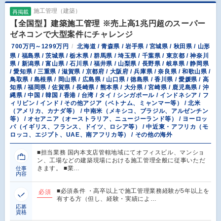
施工管理（建築）
再掲載
【全国型】建築施工管理 ※売上高1兆円超のスーパー
ゼネコンで大型案件にチャレンジ
700万円～1299万円
北海道 / 青森県 / 岩手県 / 宮城県 / 秋田県 / 山形
県 / 福島県 / 茨城県 / 栃木県 / 群馬県 / 埼玉県 / 千葉県 / 東京都 / 神奈川
県 / 新潟県 / 富山県 / 石川県 / 福井県 / 山梨県 / 長野県 / 岐阜県 / 静岡県
/ 愛知県 / 三重県 / 滋賀県 / 京都府 / 大阪府 / 兵庫県 / 奈良県 / 和歌山県 /
鳥取県 / 島根県 / 岡山県 / 広島県 / 山口県 / 徳島県 / 香川県 / 愛媛県 / 高
知県 / 福岡県 / 佐賀県 / 長崎県 / 熊本県 / 大分県 / 宮崎県 / 鹿児島県 / 沖
縄県 / 中国 / 韓国 / 香港 / 台湾 / タイ / シンガポール / インドネシア / フ
ィリピン / インド / その他アジア（ベトナム、ミャンマー等） / 北米
（アメリカ、カナダ等） / 中南米（メキシコ、ブラジル、アルゼンチン
等） / オセアニア（オーストラリア、ニュージーランド等） / ヨーロッ
パ（イギリス、フランス、ドイツ、ロシア等） / 中近東・アフリカ（モ
ロッコ、エジプト、UAE、南アフリカ等） / その他の海外
■担当業務 国内本支店管轄地域にてオフィスビル、マンショ
ン、工場などの建築現場における施工管理全般に従事いただ
きます。 ■業…
仕事
内容
■必須条件 ・高卒以上で施工管理業務経験が5年以上を
必須
有する方（但し、経験・実績によ…
応募
資格