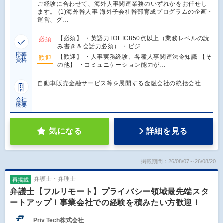
ご経験に合わせて、海外人事関連業務のいずれかをお任せし
ます。 (1)海外幹人事 海外子会社幹部育成プログラムの企画・
運営、グ…
【必須】 ・英語力TOEIC850点以上（業務レベルの読
必須
み書き＆会話力必須） ・ビジ…
応募
【歓迎】 ・人事実務経験、各種人事関連法令知識 【そ
歓迎
資格
の他】 ・コミュニケーション能力が…
自動車販売金融サービス等を展開する金融会社の統括会社
会社
概要
気になる
詳細を見る
掲載期間：26/08/07～26/08/20
弁護士・弁理士
再掲載
弁護士【フルリモート】プライバシー領域最先端スタ
ートアップ！事業会社での経験を積みたい方歓迎！
Priv Tech株式会社