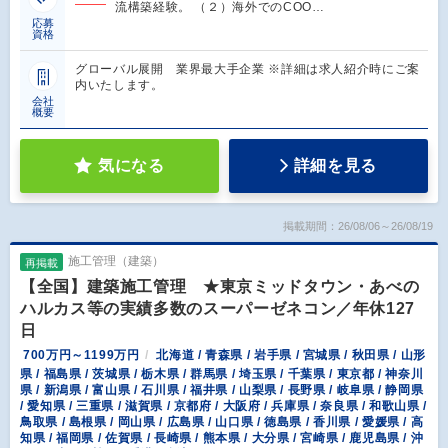
流構築経験。 （２）海外でのCOO…
応募
資格
グローバル展開 業界最大手企業 ※詳細は求人紹介時にご案
内いたします。
会社
概要
気になる
詳細を見る
掲載期間：26/08/06～26/08/19
施工管理（建築）
再掲載
【全国】建築施工管理 ★東京ミッドタウン・あべの
ハルカス等の実績多数のスーパーゼネコン／年休127
日
700万円～1199万円
北海道 / 青森県 / 岩手県 / 宮城県 / 秋田県 / 山形
県 / 福島県 / 茨城県 / 栃木県 / 群馬県 / 埼玉県 / 千葉県 / 東京都 / 神奈川
県 / 新潟県 / 富山県 / 石川県 / 福井県 / 山梨県 / 長野県 / 岐阜県 / 静岡県
/ 愛知県 / 三重県 / 滋賀県 / 京都府 / 大阪府 / 兵庫県 / 奈良県 / 和歌山県 /
鳥取県 / 島根県 / 岡山県 / 広島県 / 山口県 / 徳島県 / 香川県 / 愛媛県 / 高
知県 / 福岡県 / 佐賀県 / 長崎県 / 熊本県 / 大分県 / 宮崎県 / 鹿児島県 / 沖