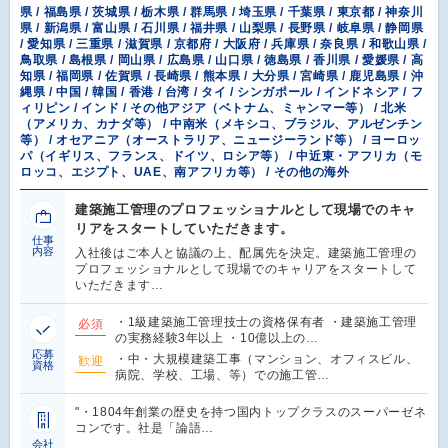
県 / 福島県 / 茨城県 / 栃木県 / 群馬県 / 埼玉県 / 千葉県 / 東京都 / 神奈川
県 / 新潟県 / 富山県 / 石川県 / 福井県 / 山梨県 / 長野県 / 岐阜県 / 静岡県
/ 愛知県 / 三重県 / 滋賀県 / 京都府 / 大阪府 / 兵庫県 / 奈良県 / 和歌山県 /
鳥取県 / 島根県 / 岡山県 / 広島県 / 山口県 / 徳島県 / 香川県 / 愛媛県 / 高
知県 / 福岡県 / 佐賀県 / 長崎県 / 熊本県 / 大分県 / 宮崎県 / 鹿児島県 / 沖
縄県 / 中国 / 韓国 / 香港 / 台湾 / タイ / シンガポール / インドネシア / フ
ィリピン / インド / その他アジア（ベトナム、ミャンマー等） / 北米
（アメリカ、カナダ等） / 中南米（メキシコ、ブラジル、アルゼンチン
等） / オセアニア（オーストラリア、ニュージーランド等） / ヨーロッ
パ（イギリス、フランス、ドイツ、ロシア等） / 中近東・アフリカ（モ
ロッコ、エジプト、UAE、南アフリカ等） / その他の海外
建築施工管理のプロフェッショナルとして現場でのキャ
リアをスタートしていただきます。
仕事
内容
入社後はご本人と協議の上、配属先を決定。建築施工管理の
プロフェッショナルとして現場でのキャリアをスタートして
いただきます…
・1級建築施工管理技士の資格保有者 ・建築施工管理
必須
の実務経験3年以上 ・10億以上の…
応募
・中・大規模建築工事（マンション、オフィスビル、
歓迎
資格
病院、学校、工場、等）での施工管…
"・1804年創業の歴史を持つ国内トップクラスのスーパーゼネ
コンです。社是「論語…
会社