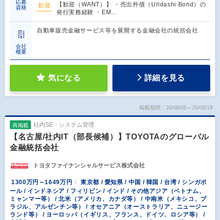
応募
【歓迎（WANT）】 ・売出外債（Uridashi Bond）の
歓迎
資格
発行実務経験 ・EM…
自動車販売金融サービス等を展開する金融会社の統括会社
会社
概要
気になる
詳細を見る
掲載期間：26/08/05～26/08/18
社内SE・システム管理
再掲載
【名古屋/社内IT（部長候補）】TOYOTAのグローバル
金融統括会社
トヨタファイナンシャルサービス株式会社
1300万円～1649万円
東京都 / 愛知県 / 中国 / 韓国 / 台湾 / シンガポ
ール / インドネシア / フィリピン / インド / その他アジア（ベトナム、
ミャンマー等） / 北米（アメリカ、カナダ等） / 中南米（メキシコ、ブ
ラジル、アルゼンチン等） / オセアニア（オーストラリア、ニュージー
ランド等） / ヨーロッパ（イギリス、フランス、ドイツ、ロシア等） /