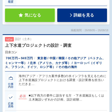
概要
気になる
詳細を見る
掲載期間：26/08/05～26/08/18
設計（土木）
NEW
上下水道プロジェクトの設計・調査
日水コン
700万円～949万円
東京都 / 中国 / 韓国 / その他アジア（ベトナム、
ミャンマー等） / 北米（アメリカ、カナダ等） / ヨーロッパ（イギリ
ス、フランス、ドイツ、ロシア等） / その他の海外
海外(アジア・アフリカ案件多数)の水インフラを支えるために
上下水道施設プロジェクトにおける調査・設計業務を担当い
ただきま…
仕事
内容
■以下両方の要件に該当する方 ・下水道施設もしくは
必須
土木施設いずれかの計画、設計経験…
応募
資格