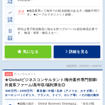
内容
■物流業界にて海外での駐在経験のある⽅（職種不問で
必須
す） ■ピープルマネジメント経験…
応募
資格
同社は電子部品物流に強みを持つグローバル総合物流企業で
す。 輸送・保管・輸出入を一…
会社
概要
気になる
詳細を見る
掲載期間：26/08/05～26/08/18
ITコンサルタント
NEW
★Globalビジネスコンサルタント/海外案件専門部隊/
外資系ファーム/高年収/福利厚生◎
900万円～1499万円
東京都 / 中国 / 北米（アメリカ、カナダ等） /
ヨーロッパ（イギリス、フランス、ドイツ、ロシア等） / その他の海外
■組織の紹介： Global Business Strategyは、「当社の戦