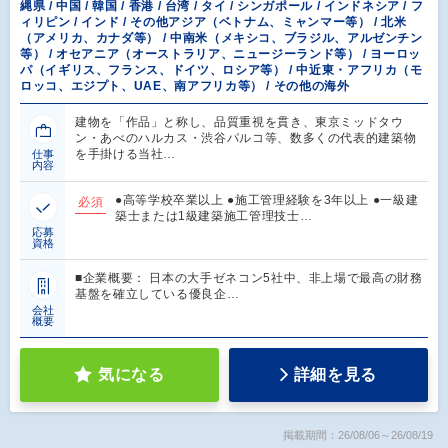
縄県 / 中国 / 韓国 / 香港 / 台湾 / タイ / シンガポール / インドネシア / フ
ィリピン / インド / その他アジア（ベトナム、ミャンマー等） / 北米
（アメリカ、カナダ等） / 中南米（メキシコ、ブラジル、アルゼンチン
等） / オセアニア（オーストラリア、ニュージーランド等） / ヨーロッ
パ（イギリス、フランス、ドイツ、ロシア等） / 中近東・アフリカ（モ
ロッコ、エジプト、UAE、南アフリカ等） / その他の海外
建物を「作品」と称し、品質重視を貫き、東京ミッドタウ
ン・あべのハルカス・渋谷パルコ等、数多くの代表的建築物
を手掛ける当社…
仕事
内容
●高等学校卒業以上 ●施工管理経験を3年以上 ●一級建
必須
築士または1級建築施工管理技士…
応募
資格
■企業概要： 日本の大手ゼネコン5社中、非上場で最高の財務
基盤を確立している優良企…
会社
概要
気になる
詳細を見る
掲載期間：26/08/06～26/08/19