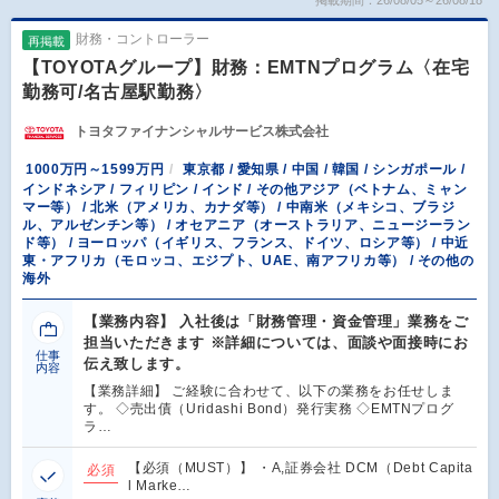
財務・コントローラー
再掲載
【TOYOTAグループ】財務：EMTNプログラム〈在宅
勤務可/名古屋駅勤務〉
トヨタファイナンシャルサービス株式会社
1000万円～1599万円
東京都 / 愛知県 / 中国 / 韓国 / シンガポール /
インドネシア / フィリピン / インド / その他アジア（ベトナム、ミャン
マー等） / 北米（アメリカ、カナダ等） / 中南米（メキシコ、ブラジ
ル、アルゼンチン等） / オセアニア（オーストラリア、ニュージーラン
ド等） / ヨーロッパ（イギリス、フランス、ドイツ、ロシア等） / 中近
東・アフリカ（モロッコ、エジプト、UAE、南アフリカ等） / その他の
海外
【業務内容】 入社後は「財務管理・資金管理」業務をご
担当いただきます ※詳細については、面談や面接時にお
仕事
伝え致します。
内容
【業務詳細】 ご経験に合わせて、以下の業務をお任せしま
す。 ◇売出債（Uridashi Bond）発行実務 ◇EMTNプログ
ラ…
【必須（MUST）】 ・A,証券会社 DCM（Debt Capita
必須
l Marke…