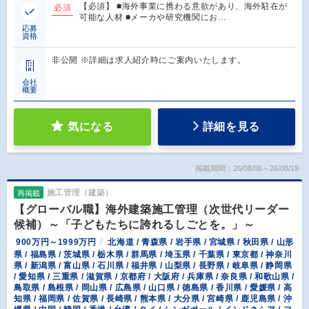
【必須】 ■海外事業に携わる意欲があり、海外駐在が
必須
可能な人材 ■メーカや研究機関にお…
応募
資格
非公開 ※詳細は求人紹介時にご案内いたします。
会社
概要
気になる
詳細を見る
掲載期間：26/08/06～26/08/19
施工管理（建築）
再掲載
【グローバル職】海外建築施工管理（次世代リーダー
候補）～「子どもたちに誇れるしごとを。」～
900万円～1999万円
北海道 / 青森県 / 岩手県 / 宮城県 / 秋田県 / 山形
県 / 福島県 / 茨城県 / 栃木県 / 群馬県 / 埼玉県 / 千葉県 / 東京都 / 神奈川
県 / 新潟県 / 富山県 / 石川県 / 福井県 / 山梨県 / 長野県 / 岐阜県 / 静岡県
/ 愛知県 / 三重県 / 滋賀県 / 京都府 / 大阪府 / 兵庫県 / 奈良県 / 和歌山県 /
鳥取県 / 島根県 / 岡山県 / 広島県 / 山口県 / 徳島県 / 香川県 / 愛媛県 / 高
知県 / 福岡県 / 佐賀県 / 長崎県 / 熊本県 / 大分県 / 宮崎県 / 鹿児島県 / 沖