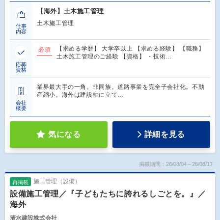
【海外】土木施工管理
土木施工管理
仕事
内容
【求める学歴】 大学卒以上 【求める経験】 【職務】
必須
土木施工管理のご経験 【資格】 ・技術…
応募
資格
業界最大手の一角。非同族。道路事業を完全子会社化。不動
産縮小。海外は建設軸に立て…
会社
概要
気になる
詳細を見る
掲載期間：26/08/04～26/08/17
施工管理（設備）
再掲載
設備施工管理／『子どもたちに誇れるしごとを。』／
海外
清水建設株式会社