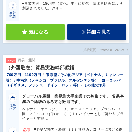
■事業内容：1804年（文化元年）に初代、清水喜助氏により
創業されました。グルー…
会社
概要
気になる
詳細を見る
掲載期間：26/08/06～26/08/19
貿易・通関
NEW
（外国駐在）貿易実務幹部候補
700万円～1199万円
東京都 / その他アジア（ベトナム、ミャンマー
等） / 中南米（メキシコ、ブラジル、アルゼンチン等） / ヨーロッパ
（イギリス、フランス、ドイツ、ロシア等） / その他の海外
グローバル展開 業界最大手企業での募集です。 貿易事
務のご経験のある方は歓迎です。
仕事
内容
ベトナム、オランダ、チリ、オーストラリア、ブラジル、中
国、メキシコいずれかにて （１）バイヤーとして海外サプラ
イヤーと交渉…
■必要な能力・経験 （１）食品カテゴリーにおける商
必須