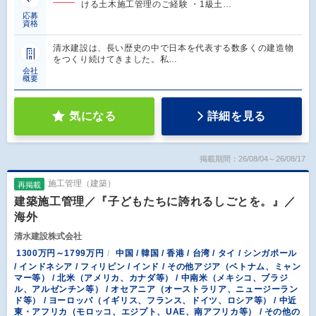
ける土木施工管理のご経験 ・1級土…
応募
資格
清水建設は、長い歴史の中で日本を代表する数多くの建造物
をつくり続けてきました。私…
会社
概要
気になる
詳細を見る
掲載期間：26/08/04～26/08/17
施工管理（建築）
再掲載
建築施工管理／『子どもたちに誇れるしごとを。』／
海外
清水建設株式会社
1300万円～1799万円
中国 / 韓国 / 香港 / 台湾 / タイ / シンガポール
/ インドネシア / フィリピン / インド / その他アジア（ベトナム、ミャン
マー等） / 北米（アメリカ、カナダ等） / 中南米（メキシコ、ブラジ
ル、アルゼンチン等） / オセアニア（オーストラリア、ニュージーラン
ド等） / ヨーロッパ（イギリス、フランス、ドイツ、ロシア等） / 中近
東・アフリカ（モロッコ、エジプト、UAE、南アフリカ等） / その他の