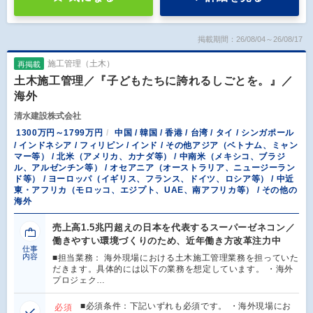
掲載期間：26/08/04～26/08/17
施工管理（土木）
再掲載
土木施工管理／『子どもたちに誇れるしごとを。』／
海外
清水建設株式会社
1300万円～1799万円
中国 / 韓国 / 香港 / 台湾 / タイ / シンガポール
/ インドネシア / フィリピン / インド / その他アジア（ベトナム、ミャン
マー等） / 北米（アメリカ、カナダ等） / 中南米（メキシコ、ブラジ
ル、アルゼンチン等） / オセアニア（オーストラリア、ニュージーラン
ド等） / ヨーロッパ（イギリス、フランス、ドイツ、ロシア等） / 中近
東・アフリカ（モロッコ、エジプト、UAE、南アフリカ等） / その他の
海外
売上高1.5兆円超えの日本を代表するスーパーゼネコン／
働きやすい環境づくりのため、近年働き方改革注力中
仕事
内容
■担当業務： 海外現場における土木施工管理業務を担っていた
だきます。具体的には以下の業務を想定しています。 ・海外
プロジェク…
■必須条件：下記いずれも必須です。 ・海外現場にお
必須