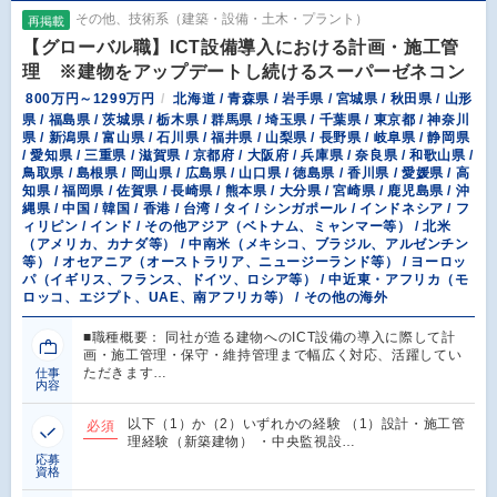
その他、技術系（建築・設備・土木・プラント）
再掲載
【グローバル職】ICT設備導入における計画・施工管
理 ※建物をアップデートし続けるスーパーゼネコン
800万円～1299万円
北海道 / 青森県 / 岩手県 / 宮城県 / 秋田県 / 山形
県 / 福島県 / 茨城県 / 栃木県 / 群馬県 / 埼玉県 / 千葉県 / 東京都 / 神奈川
県 / 新潟県 / 富山県 / 石川県 / 福井県 / 山梨県 / 長野県 / 岐阜県 / 静岡県
/ 愛知県 / 三重県 / 滋賀県 / 京都府 / 大阪府 / 兵庫県 / 奈良県 / 和歌山県 /
鳥取県 / 島根県 / 岡山県 / 広島県 / 山口県 / 徳島県 / 香川県 / 愛媛県 / 高
知県 / 福岡県 / 佐賀県 / 長崎県 / 熊本県 / 大分県 / 宮崎県 / 鹿児島県 / 沖
縄県 / 中国 / 韓国 / 香港 / 台湾 / タイ / シンガポール / インドネシア / フ
ィリピン / インド / その他アジア（ベトナム、ミャンマー等） / 北米
（アメリカ、カナダ等） / 中南米（メキシコ、ブラジル、アルゼンチン
等） / オセアニア（オーストラリア、ニュージーランド等） / ヨーロッ
パ（イギリス、フランス、ドイツ、ロシア等） / 中近東・アフリカ（モ
ロッコ、エジプト、UAE、南アフリカ等） / その他の海外
■職種概要： 同社が造る建物へのICT設備の導入に際して計
画・施工管理・保守・維持管理まで幅広く対応、活躍してい
ただきます…
仕事
内容
以下（1）か（2）いずれかの経験 （1）設計・施工管
必須
理経験（新築建物） ・中央監視設…
応募
資格