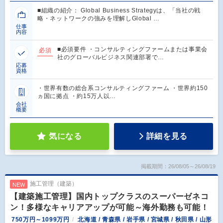
■組織の紹介： Global Business Strategyは、「当社の戦
略・ネットワークの強みを理解しGlobal …
仕事
内容
■必須要件 ・コンサルティングファームまたは事業会
必須
社のグローバルビジネス関連部署で…
応募
資格
・世界有数の総合系コンサルティングファーム ・世界約150
ヵ国に拠点 ・約15万人以…
会社
概要
気になる
詳細を見る
掲載期間：26/08/05～26/08/19
施工管理（建築）
NEW
【建築施工管理】国内トップクラスのスーパーゼネコ
ン！多様なキャリアアップが可能～海外勤務も可能！
750万円～1099万円
北海道 / 青森県 / 岩手県 / 宮城県 / 秋田県 / 山形