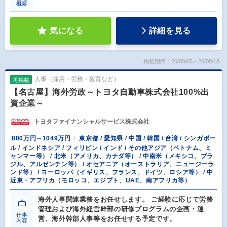
概要
気になる
詳細を見る
掲載期間：26/08/05～26/08/18
人事（採用・労務・教育など）
再掲載
【名古屋】海外労政～トヨタ自動車株式会社100%出
資企業～
トヨタファイナンシャルサービス株式会社
800万円～1049万円
東京都 / 愛知県 / 中国 / 韓国 / 台湾 / シンガポー
ル / インドネシア / フィリピン / インド / その他アジア（ベトナム、ミ
ャンマー等） / 北米（アメリカ、カナダ等） / 中南米（メキシコ、ブラ
ジル、アルゼンチン等） / オセアニア（オーストラリア、ニュージーラ
ンド等） / ヨーロッパ（イギリス、フランス、ドイツ、ロシア等） / 中
近東・アフリカ（モロッコ、エジプト、UAE、南アフリカ等）
海外人事関連業務をお任せします。 ご経験に応じて労務
管理および海外経営幹部の研修プログラムの企画・運
仕事
営、海外幹部人事等をお任せする予定です。
内容