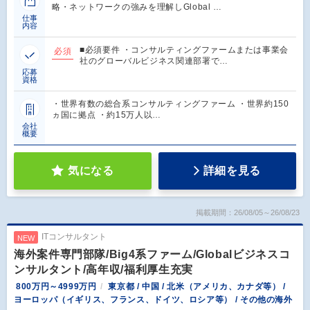
略・ネットワークの強みを理解しGlobal …
仕事
内容
■必須要件 ・コンサルティングファームまたは事業会
必須
社のグローバルビジネス関連部署で…
応募
資格
・世界有数の総合系コンサルティングファーム ・世界約150
ヵ国に拠点 ・約15万人以…
会社
概要
気になる
詳細を見る
掲載期間：26/08/05～26/08/23
ITコンサルタント
NEW
海外案件専門部隊/Big4系ファーム/Globalビジネスコ
ンサルタント/高年収/福利厚生充実
800万円～4999万円
東京都 / 中国 / 北米（アメリカ、カナダ等） /
ヨーロッパ（イギリス、フランス、ドイツ、ロシア等） / その他の海外