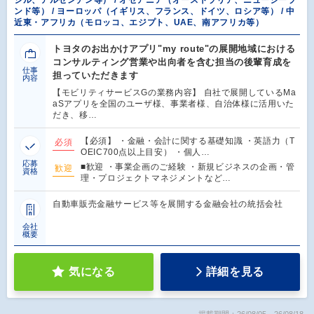
ンド等） / ヨーロッパ（イギリス、フランス、ドイツ、ロシア等） / 中
近東・アフリカ（モロッコ、エジプト、UAE、南アフリカ等）
トヨタのお出かけアプリ"my route"の展開地域における
コンサルティング営業や出向者を含む担当の後輩育成を
仕事
担っていただきます
内容
【モビリティサービスGの業務内容】 自社で展開しているMa
aSアプリを全国のユーザ様、事業者様、自治体様に活用いた
だき、移…
【必須】 ・金融・会計に関する基礎知識 ・英語力（T
必須
OEIC700点以上目安） ・個人…
応募
■歓迎 ・事業企画のご経験 ・新規ビジネスの企画・管
歓迎
資格
理・プロジェクトマネジメントなど…
自動車販売金融サービス等を展開する金融会社の統括会社
会社
概要
気になる
詳細を見る
掲載期間：26/08/05～26/08/18