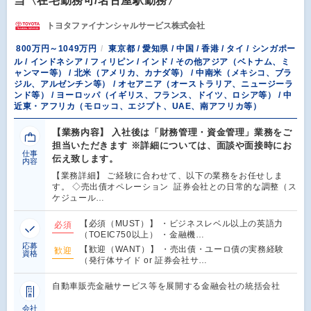
当〈在宅勤務可/名古屋駅勤務〉
トヨタファイナンシャルサービス株式会社
800万円～1049万円
東京都 / 愛知県 / 中国 / 香港 / タイ / シンガポー
ル / インドネシア / フィリピン / インド / その他アジア（ベトナム、ミ
ャンマー等） / 北米（アメリカ、カナダ等） / 中南米（メキシコ、ブラ
ジル、アルゼンチン等） / オセアニア（オーストラリア、ニュージーラ
ンド等） / ヨーロッパ（イギリス、フランス、ドイツ、ロシア等） / 中
近東・アフリカ（モロッコ、エジプト、UAE、南アフリカ等）
【業務内容】 入社後は「財務管理・資金管理」業務をご
担当いただきます ※詳細については、面談や面接時にお
仕事
伝え致します。
内容
【業務詳細】 ご経験に合わせて、以下の業務をお任せしま
す。 ◇売出債オペレーション 証券会社との日常的な調整（ス
ケジュール…
【必須（MUST）】 ・ビジネスレベル以上の英語力
必須
（TOEIC750以上） ・金融機…
応募
【歓迎（WANT）】 ・売出債・ユーロ債の実務経験
歓迎
資格
（発行体サイド or 証券会社サ…
自動車販売金融サービス等を展開する金融会社の統括会社
会社