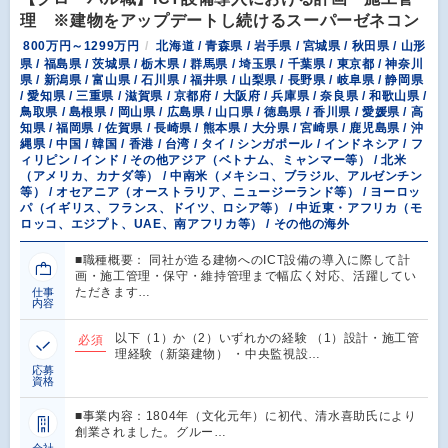
理 ※建物をアップデートし続けるスーパーゼネコン
800万円～1299万円
北海道 / 青森県 / 岩手県 / 宮城県 / 秋田県 / 山形
県 / 福島県 / 茨城県 / 栃木県 / 群馬県 / 埼玉県 / 千葉県 / 東京都 / 神奈川
県 / 新潟県 / 富山県 / 石川県 / 福井県 / 山梨県 / 長野県 / 岐阜県 / 静岡県
/ 愛知県 / 三重県 / 滋賀県 / 京都府 / 大阪府 / 兵庫県 / 奈良県 / 和歌山県 /
鳥取県 / 島根県 / 岡山県 / 広島県 / 山口県 / 徳島県 / 香川県 / 愛媛県 / 高
知県 / 福岡県 / 佐賀県 / 長崎県 / 熊本県 / 大分県 / 宮崎県 / 鹿児島県 / 沖
縄県 / 中国 / 韓国 / 香港 / 台湾 / タイ / シンガポール / インドネシア / フ
ィリピン / インド / その他アジア（ベトナム、ミャンマー等） / 北米
（アメリカ、カナダ等） / 中南米（メキシコ、ブラジル、アルゼンチン
等） / オセアニア（オーストラリア、ニュージーランド等） / ヨーロッ
パ（イギリス、フランス、ドイツ、ロシア等） / 中近東・アフリカ（モ
ロッコ、エジプト、UAE、南アフリカ等） / その他の海外
■職種概要： 同社が造る建物へのICT設備の導入に際して計
画・施工管理・保守・維持管理まで幅広く対応、活躍してい
ただきます…
仕事
内容
以下（1）か（2）いずれかの経験 （1）設計・施工管
必須
理経験（新築建物） ・中央監視設…
応募
資格
■事業内容：1804年（文化元年）に初代、清水喜助氏により
創業されました。グルー…