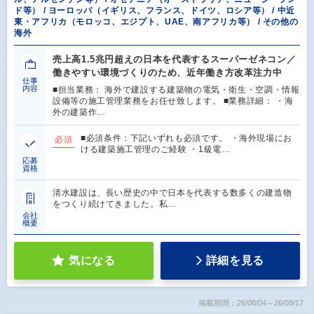
ド等） / ヨーロッパ（イギリス、フランス、ドイツ、ロシア等） / 中近
東・アフリカ（モロッコ、エジプト、UAE、南アフリカ等） / その他の
海外
売上高1.5兆円超えの日本を代表するスーパーゼネコン／
働きやすい環境づくりのため、近年働き方改革注力中
仕事
内容
■担当業務： 海外で建設する建築物の電気・衛生・空調・情報
設備等の施工管理業務をお任せ致します。 ■業務詳細： ・海
外の建築作…
■必須条件：下記いずれも必須です。 ・海外現場にお
必須
ける建築施工管理のご経験 ・1級電…
応募
資格
清水建設は、長い歴史の中で日本を代表する数多くの建造物
をつくり続けてきました。私…
会社
概要
気になる
詳細を見る
掲載期間：26/08/04～26/08/17