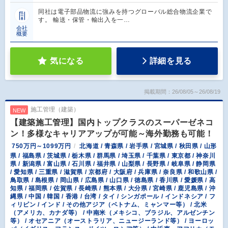
同社は電子部品物流に強みを持つグローバル総合物流企業で
す。 輸送・保管・輸出入を一…
会社
概要
気になる
詳細を見る
掲載期間：26/08/05～26/08/19
施工管理（建築）
NEW
【建築施工管理】国内トップクラスのスーパーゼネコ
ン！多様なキャリアアップが可能～海外勤務も可能！
750万円～1099万円
北海道 / 青森県 / 岩手県 / 宮城県 / 秋田県 / 山形
県 / 福島県 / 茨城県 / 栃木県 / 群馬県 / 埼玉県 / 千葉県 / 東京都 / 神奈川
県 / 新潟県 / 富山県 / 石川県 / 福井県 / 山梨県 / 長野県 / 岐阜県 / 静岡県
/ 愛知県 / 三重県 / 滋賀県 / 京都府 / 大阪府 / 兵庫県 / 奈良県 / 和歌山県 /
鳥取県 / 島根県 / 岡山県 / 広島県 / 山口県 / 徳島県 / 香川県 / 愛媛県 / 高
知県 / 福岡県 / 佐賀県 / 長崎県 / 熊本県 / 大分県 / 宮崎県 / 鹿児島県 / 沖
縄県 / 中国 / 韓国 / 香港 / 台湾 / タイ / シンガポール / インドネシア / フ
ィリピン / インド / その他アジア（ベトナム、ミャンマー等） / 北米
（アメリカ、カナダ等） / 中南米（メキシコ、ブラジル、アルゼンチン
等） / オセアニア（オーストラリア、ニュージーランド等） / ヨーロッ