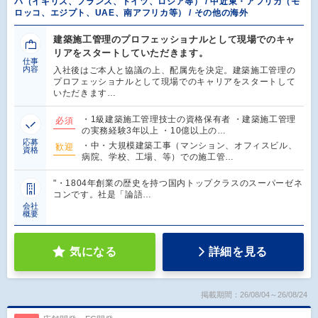
パ（イギリス、フランス、ドイツ、ロシア等） / 中近東・アフリカ（モ
ロッコ、エジプト、UAE、南アフリカ等） / その他の海外
建築施工管理のプロフェッショナルとして現場でのキャ
リアをスタートしていただきます。
仕事
内容
入社後はご本人と協議の上、配属先を決定。建築施工管理の
プロフェッショナルとして現場でのキャリアをスタートして
いただきます…
・1級建築施工管理技士の資格保有者 ・建築施工管理
必須
の実務経験3年以上 ・10億以上の…
応募
・中・大規模建築工事（マンション、オフィスビル、
歓迎
資格
病院、学校、工場、等）での施工管…
"・1804年創業の歴史を持つ国内トップクラスのスーパーゼネ
コンです。社是「論語…
会社
概要
気になる
詳細を見る
掲載期間：26/08/04～26/08/24