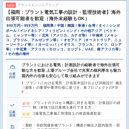
プラントエンジニアリング
NEW
【福岡：プラント電気工事の設計・監理技術者】海外
出張可能者を歓迎（海外未経験もOK）
800万円～999万円
福岡県 / 中国 / 韓国 / 香港 / 台湾 / タイ / シンガ
ポール / インドネシア / フィリピン / インド / その他アジア（ベトナ
ム、ミャンマー等） / 北米（アメリカ、カナダ等） / 中南米（メキシ
コ、ブラジル、アルゼンチン等） / オセアニア（オーストラリア、ニュ
ージーランド等） / ヨーロッパ（イギリス、フランス、ドイツ、ロシア
等） / 中近東・アフリカ（モロッコ、エジプト、UAE、南アフリカ等）
/ その他の海外
プラントにおける電気・計装設計の経験者で海外出張可
能な方を歓迎 上場グループ会社で充実の福利厚生も魅力
仕事
国内外の出張も安心して取り組みができます
内容
1. プラントにおける電気・計装基本設計および詳細設計 施主
（顧客）の要望や要求仕様に基づき、各プロジェクトのFS/
F…
プラントのプロセス機器に対する電気・計装設計の経
必須
験（単独で設計業務を遂行できる方…
応募
1級電気工事施工管理技士の有資格者歓迎
歓迎
資格
・製鉄・非鉄関連各種プラント：機器の輸出入国内販売・部