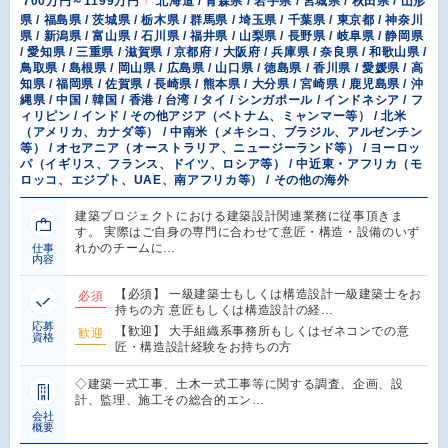
700万円～1199万円
北海道 / 青森県 / 岩手県 / 宮城県 / 秋田県 / 山形
県 / 福島県 / 茨城県 / 栃木県 / 群馬県 / 埼玉県 / 千葉県 / 東京都 / 神奈川
県 / 新潟県 / 富山県 / 石川県 / 福井県 / 山梨県 / 長野県 / 岐阜県 / 静岡県
/ 愛知県 / 三重県 / 滋賀県 / 京都府 / 大阪府 / 兵庫県 / 奈良県 / 和歌山県 /
鳥取県 / 島根県 / 岡山県 / 広島県 / 山口県 / 徳島県 / 香川県 / 愛媛県 / 高
知県 / 福岡県 / 佐賀県 / 長崎県 / 熊本県 / 大分県 / 宮崎県 / 鹿児島県 / 沖
縄県 / 中国 / 韓国 / 香港 / 台湾 / タイ / シンガポール / インドネシア / フ
ィリピン / インド / その他アジア（ベトナム、ミャンマー等） / 北米
（アメリカ、カナダ等） / 中南米（メキシコ、ブラジル、アルゼンチン
等） / オセアニア（オーストラリア、ニュージーランド等） / ヨーロッ
パ（イギリス、フランス、ドイツ、ロシア等） / 中近東・アフリカ（モ
ロッコ、エジプト、UAE、南アフリカ等） / その他の海外
建築プロジェクトにおける建築設計関連業務に従事頂きま
す。 実際はご自身の専門に合わせて意匠・構造・設備のいず
れかのチームに…
仕事
内容
【必須】 一級建築士もしくは構造設計一級建築士をお
必須
持ちの方 意匠もしくは構造設計の経…
応募
【歓迎】 大手組織系事務所もしくはゼネコンでの意
歓迎
資格
匠・構造設計経験をお持ちの方
◇建築一式工事、土木一式工事等に関する調査、企画、設
計、監理、施工その総合的エン…
会社
概要