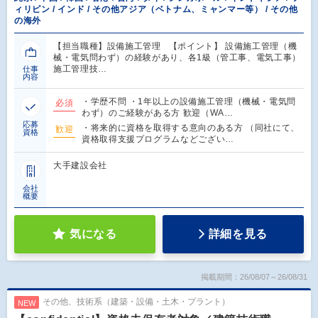
ィリピン / インド / その他アジア（ベトナム、ミャンマー等） / その他
の海外
【担当職種】設備施工管理 【ポイント】 設備施工管理（機
械・電気問わず）の経験があり、各1級（管工事、電気工事）
施工管理技…
仕事
内容
・学歴不問 ・1年以上の設備施工管理（機械・電気問
必須
わず）のご経験がある方 歓迎（WA…
応募
・将来的に資格を取得する意向のある方 （同社にて、
歓迎
資格
資格取得支援プログラムなどござい…
大手建設会社
会社
概要
気になる
詳細を見る
掲載期間：26/08/07～26/08/31
その他、技術系（建築・設備・土木・プラント）
NEW