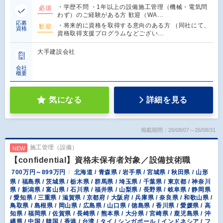
・学歴不問 ・1年以上の設備施工管理（機械・電気問
必須
わず）のご経験がある方 歓迎（WA…
応募
・将来的に資格を取得する意向のある方 （同社にて、
歓迎
資格
資格取得支援プログラムなどござい…
大手建設会社
会社
概要
気になる
詳細を見る
掲載期間：26/08/07～26/08/31
施工管理（設備）
NEW
【confidential】資格未保有者対象／設備技術職
700万円～899万円
北海道 / 青森県 / 岩手県 / 宮城県 / 秋田県 / 山形
県 / 福島県 / 茨城県 / 栃木県 / 群馬県 / 埼玉県 / 千葉県 / 東京都 / 神奈川
県 / 新潟県 / 富山県 / 石川県 / 福井県 / 山梨県 / 長野県 / 岐阜県 / 静岡県
/ 愛知県 / 三重県 / 滋賀県 / 京都府 / 大阪府 / 兵庫県 / 奈良県 / 和歌山県 /
鳥取県 / 島根県 / 岡山県 / 広島県 / 山口県 / 徳島県 / 香川県 / 愛媛県 / 高
知県 / 福岡県 / 佐賀県 / 長崎県 / 熊本県 / 大分県 / 宮崎県 / 鹿児島県 / 沖
縄県 / 中国 / 韓国 / 香港 / 台湾 / タイ / シンガポール / インドネシア / フ