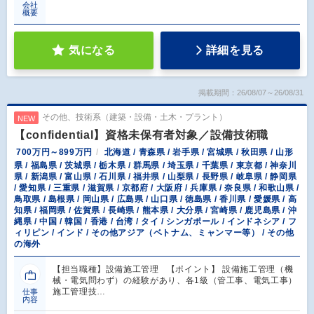
会社
概要
気になる
詳細を見る
掲載期間：26/08/07～26/08/31
その他、技術系（建築・設備・土木・プラント）
NEW
【confidential】資格未保有者対象／設備技術職
700万円～899万円
北海道 / 青森県 / 岩手県 / 宮城県 / 秋田県 / 山形
県 / 福島県 / 茨城県 / 栃木県 / 群馬県 / 埼玉県 / 千葉県 / 東京都 / 神奈川
県 / 新潟県 / 富山県 / 石川県 / 福井県 / 山梨県 / 長野県 / 岐阜県 / 静岡県
/ 愛知県 / 三重県 / 滋賀県 / 京都府 / 大阪府 / 兵庫県 / 奈良県 / 和歌山県 /
鳥取県 / 島根県 / 岡山県 / 広島県 / 山口県 / 徳島県 / 香川県 / 愛媛県 / 高
知県 / 福岡県 / 佐賀県 / 長崎県 / 熊本県 / 大分県 / 宮崎県 / 鹿児島県 / 沖
縄県 / 中国 / 韓国 / 香港 / 台湾 / タイ / シンガポール / インドネシア / フ
ィリピン / インド / その他アジア（ベトナム、ミャンマー等） / その他
の海外
【担当職種】設備施工管理 【ポイント】 設備施工管理（機
械・電気問わず）の経験があり、各1級（管工事、電気工事）
施工管理技…
仕事
内容