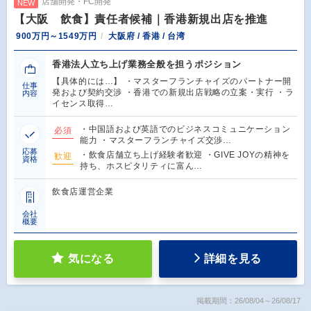
店舗開発・FC開発
NEW
【大阪 飲食】責任者候補｜香港新規出店を推進
900万円～1549万円
大阪府 / 香港 / 台湾
香港法人立ち上げ業務全般を担うポジション
【具体的には…】 ・マスターフランチャイズのパートナー開
仕事
発および契約交渉 ・香港での新規出店戦略の立案・実行 ・ラ
内容
イセンス取得…
・中国語および英語でのビジネスコミュニケーション
必須
能力 ・マスターフランチャイズ交渉…
応募
・飲食店舗立ち上げ経験者歓迎 ・GIVE JOYの精神を
歓迎
資格
持ち、ホスピタリティに富ん…
飲食店運営企業
会社
概要
気になる
詳細を見る
掲載期間：26/08/04～26/08/17