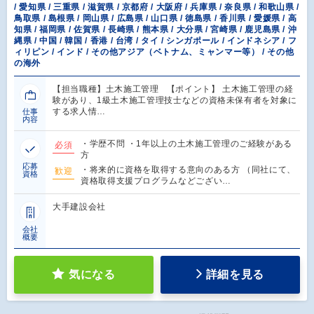
/ 愛知県 / 三重県 / 滋賀県 / 京都府 / 大阪府 / 兵庫県 / 奈良県 / 和歌山県 /
鳥取県 / 島根県 / 岡山県 / 広島県 / 山口県 / 徳島県 / 香川県 / 愛媛県 / 高
知県 / 福岡県 / 佐賀県 / 長崎県 / 熊本県 / 大分県 / 宮崎県 / 鹿児島県 / 沖
縄県 / 中国 / 韓国 / 香港 / 台湾 / タイ / シンガポール / インドネシア / フ
ィリピン / インド / その他アジア（ベトナム、ミャンマー等） / その他
の海外
【担当職種】土木施工管理 【ポイント】 土木施工管理の経
験があり、1級土木施工管理技士などの資格未保有者を対象に
する求人情…
仕事
内容
・学歴不問 ・1年以上の土木施工管理のご経験がある
必須
方
応募
・将来的に資格を取得する意向のある方 （同社にて、
歓迎
資格
資格取得支援プログラムなどござい…
大手建設会社
会社
概要
気になる
詳細を見る