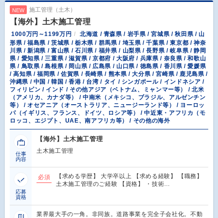
施工管理（土木）
NEW
【海外】土木施工管理
1000万円～1199万円
北海道 / 青森県 / 岩手県 / 宮城県 / 秋田県 / 山
形県 / 福島県 / 茨城県 / 栃木県 / 群馬県 / 埼玉県 / 千葉県 / 東京都 / 神奈
川県 / 新潟県 / 富山県 / 石川県 / 福井県 / 山梨県 / 長野県 / 岐阜県 / 静岡
県 / 愛知県 / 三重県 / 滋賀県 / 京都府 / 大阪府 / 兵庫県 / 奈良県 / 和歌山
県 / 鳥取県 / 島根県 / 岡山県 / 広島県 / 山口県 / 徳島県 / 香川県 / 愛媛県
/ 高知県 / 福岡県 / 佐賀県 / 長崎県 / 熊本県 / 大分県 / 宮崎県 / 鹿児島県 /
沖縄県 / 中国 / 韓国 / 香港 / 台湾 / タイ / シンガポール / インドネシア /
フィリピン / インド / その他アジア（ベトナム、ミャンマー等） / 北米
（アメリカ、カナダ等） / 中南米（メキシコ、ブラジル、アルゼンチン
等） / オセアニア（オーストラリア、ニュージーランド等） / ヨーロッ
パ（イギリス、フランス、ドイツ、ロシア等） / 中近東・アフリカ（モ
ロッコ、エジプト、UAE、南アフリカ等） / その他の海外
【海外】土木施工管理
土木施工管理
仕事
内容
【求める学歴】 大学卒以上 【求める経験】 【職務】
必須
土木施工管理のご経験 【資格】 ・技術…
応募
資格
業界最大手の一角。非同族。道路事業を完全子会社化。不動