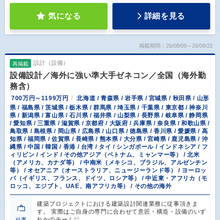
気になる
詳細を見る
掲載期間：26/08/09～26/08/22
設計（設備）
再掲載
設備設計／海外に強い準大手ゼネコン／全国（海外勤
務含）
700万円～1199万円
北海道 / 青森県 / 岩手県 / 宮城県 / 秋田県 / 山形
県 / 福島県 / 茨城県 / 栃木県 / 群馬県 / 埼玉県 / 千葉県 / 東京都 / 神奈川
県 / 新潟県 / 富山県 / 石川県 / 福井県 / 山梨県 / 長野県 / 岐阜県 / 静岡県
/ 愛知県 / 三重県 / 滋賀県 / 京都府 / 大阪府 / 兵庫県 / 奈良県 / 和歌山県 /
鳥取県 / 島根県 / 岡山県 / 広島県 / 山口県 / 徳島県 / 香川県 / 愛媛県 / 高
知県 / 福岡県 / 佐賀県 / 長崎県 / 熊本県 / 大分県 / 宮崎県 / 鹿児島県 / 沖
縄県 / 中国 / 韓国 / 香港 / 台湾 / タイ / シンガポール / インドネシア / フ
ィリピン / インド / その他アジア（ベトナム、ミャンマー等） / 北米
（アメリカ、カナダ等） / 中南米（メキシコ、ブラジル、アルゼンチン
等） / オセアニア（オーストラリア、ニュージーランド等） / ヨーロッ
パ（イギリス、フランス、ドイツ、ロシア等） / 中近東・アフリカ（モ
ロッコ、エジプト、UAE、南アフリカ等） / その他の海外
建築プロジェクトにおける建築設計関連業務に従事頂きま
す。 実際はご自身の専門に合わせて意匠・構造・設備のいず
れかのチームに…
仕事