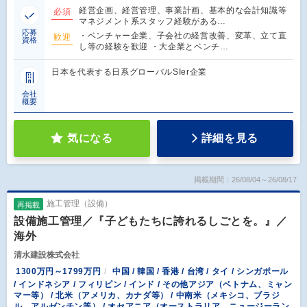
経営企画、経営管理、事業計画、基本的な会計知識等
必須
マネジメント系スタッフ経験がある…
応募
・ベンチャー企業、子会社の経営改善、変革、立て直
歓迎
資格
し等の経験を歓迎 ・大企業とベンチ…
日本を代表する日系グローバルSIer企業
会社
概要
気になる
詳細を見る
掲載期間：26/08/04～26/08/17
施工管理（設備）
再掲載
設備施工管理／『子どもたちに誇れるしごとを。』／
海外
清水建設株式会社
1300万円～1799万円
中国 / 韓国 / 香港 / 台湾 / タイ / シンガポール
/ インドネシア / フィリピン / インド / その他アジア（ベトナム、ミャン
マー等） / 北米（アメリカ、カナダ等） / 中南米（メキシコ、ブラジ
ル、アルゼンチン等） / オセアニア（オーストラリア、ニュージーラン