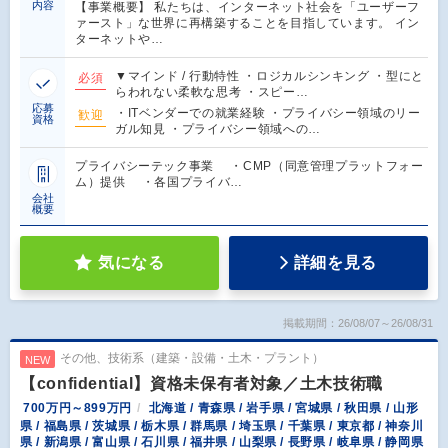
内容
【事業概要】 私たちは、インターネット社会を「ユーザーフ
ァースト」な世界に再構築することを目指しています。 イン
ターネットや…
▼マインド / 行動特性 ・ロジカルシンキング ・型にと
必須
らわれない柔軟な思考 ・スピー…
応募
・ITベンダーでの就業経験 ・プライバシー領域のリー
歓迎
資格
ガル知見 ・プライバシー領域への…
プライバシーテック事業 ・CMP（同意管理プラットフォー
ム）提供 ・各国プライバ…
会社
概要
気になる
詳細を見る
掲載期間：26/08/07～26/08/31
その他、技術系（建築・設備・土木・プラント）
NEW
【confidential】資格未保有者対象／土木技術職
700万円～899万円
北海道 / 青森県 / 岩手県 / 宮城県 / 秋田県 / 山形
県 / 福島県 / 茨城県 / 栃木県 / 群馬県 / 埼玉県 / 千葉県 / 東京都 / 神奈川
県 / 新潟県 / 富山県 / 石川県 / 福井県 / 山梨県 / 長野県 / 岐阜県 / 静岡県