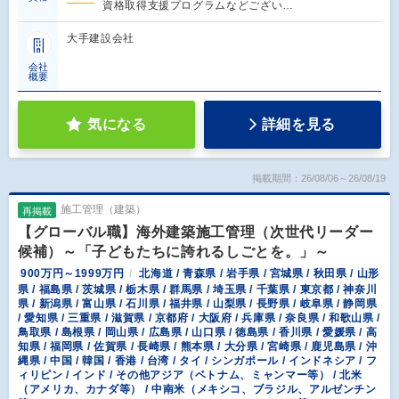
資格取得支援プログラムなどござい…
大手建設会社
会社
概要
気になる
詳細を見る
掲載期間：26/08/06～26/08/19
施工管理（建築）
再掲載
【グローバル職】海外建築施工管理（次世代リーダー
候補）～「子どもたちに誇れるしごとを。」～
900万円～1999万円
北海道 / 青森県 / 岩手県 / 宮城県 / 秋田県 / 山形
県 / 福島県 / 茨城県 / 栃木県 / 群馬県 / 埼玉県 / 千葉県 / 東京都 / 神奈川
県 / 新潟県 / 富山県 / 石川県 / 福井県 / 山梨県 / 長野県 / 岐阜県 / 静岡県
/ 愛知県 / 三重県 / 滋賀県 / 京都府 / 大阪府 / 兵庫県 / 奈良県 / 和歌山県 /
鳥取県 / 島根県 / 岡山県 / 広島県 / 山口県 / 徳島県 / 香川県 / 愛媛県 / 高
知県 / 福岡県 / 佐賀県 / 長崎県 / 熊本県 / 大分県 / 宮崎県 / 鹿児島県 / 沖
縄県 / 中国 / 韓国 / 香港 / 台湾 / タイ / シンガポール / インドネシア / フ
ィリピン / インド / その他アジア（ベトナム、ミャンマー等） / 北米
（アメリカ、カナダ等） / 中南米（メキシコ、ブラジル、アルゼンチン