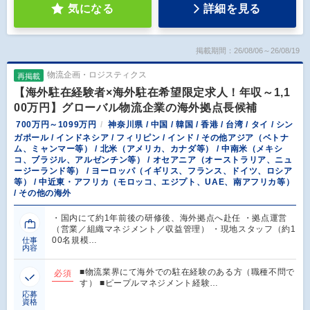
気になる
詳細を見る
掲載期間：26/08/06～26/08/19
物流企画・ロジスティクス
再掲載
【海外駐在経験者×海外駐在希望限定求人！年収～1,1
00万円】グローバル物流企業の海外拠点長候補
700万円～1099万円
神奈川県 / 中国 / 韓国 / 香港 / 台湾 / タイ / シン
ガポール / インドネシア / フィリピン / インド / その他アジア（ベトナ
ム、ミャンマー等） / 北米（アメリカ、カナダ等） / 中南米（メキシ
コ、ブラジル、アルゼンチン等） / オセアニア（オーストラリア、ニュ
ージーランド等） / ヨーロッパ（イギリス、フランス、ドイツ、ロシア
等） / 中近東・アフリカ（モロッコ、エジプト、UAE、南アフリカ等）
/ その他の海外
・国内にて約1年前後の研修後、海外拠点へ赴任 ・拠点運営
（営業／組織マネジメント／収益管理） ・現地スタッフ（約1
00名規模…
仕事
内容
■物流業界にて海外での駐在経験のある⽅（職種不問で
必須
す） ■ピープルマネジメント経験…
応募
資格