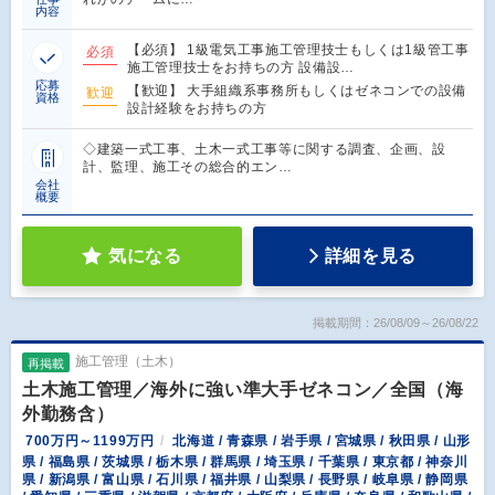
内容
【必須】 1級電気工事施工管理技士もしくは1級管工事
必須
施工管理技士をお持ちの方 設備設…
応募
【歓迎】 大手組織系事務所もしくはゼネコンでの設備
歓迎
資格
設計経験をお持ちの方
◇建築一式工事、土木一式工事等に関する調査、企画、設
計、監理、施工その総合的エン…
会社
概要
気になる
詳細を見る
掲載期間：26/08/09～26/08/22
施工管理（土木）
再掲載
土木施工管理／海外に強い準大手ゼネコン／全国（海
外勤務含）
700万円～1199万円
北海道 / 青森県 / 岩手県 / 宮城県 / 秋田県 / 山形
県 / 福島県 / 茨城県 / 栃木県 / 群馬県 / 埼玉県 / 千葉県 / 東京都 / 神奈川
県 / 新潟県 / 富山県 / 石川県 / 福井県 / 山梨県 / 長野県 / 岐阜県 / 静岡県