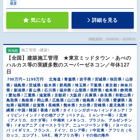
会社
概要
気になる
詳細を見る
掲載期間：26/08/06～26/08/19
施工管理（建築）
再掲載
【全国】建築施工管理 ★東京ミッドタウン・あべの
ハルカス等の実績多数のスーパーゼネコン／年休127
日
700万円～1199万円
北海道 / 青森県 / 岩手県 / 宮城県 / 秋田県 / 山形
県 / 福島県 / 茨城県 / 栃木県 / 群馬県 / 埼玉県 / 千葉県 / 東京都 / 神奈川
県 / 新潟県 / 富山県 / 石川県 / 福井県 / 山梨県 / 長野県 / 岐阜県 / 静岡県
/ 愛知県 / 三重県 / 滋賀県 / 京都府 / 大阪府 / 兵庫県 / 奈良県 / 和歌山県 /
鳥取県 / 島根県 / 岡山県 / 広島県 / 山口県 / 徳島県 / 香川県 / 愛媛県 / 高
知県 / 福岡県 / 佐賀県 / 長崎県 / 熊本県 / 大分県 / 宮崎県 / 鹿児島県 / 沖
縄県 / 中国 / 韓国 / 香港 / 台湾 / タイ / シンガポール / インドネシア / フ
ィリピン / インド / その他アジア（ベトナム、ミャンマー等） / 北米
（アメリカ、カナダ等） / 中南米（メキシコ、ブラジル、アルゼンチン
等） / オセアニア（オーストラリア、ニュージーランド等） / ヨーロッ
パ（イギリス、フランス、ドイツ、ロシア等） / 中近東・アフリカ（モ
ロッコ、エジプト、UAE、南アフリカ等） / その他の海外