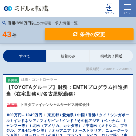
香港/850万円以上
の転職・求人情報一覧
43
条件の変更
件
すべて
新着のみ
掲載終了間近
掲載期間：26/08/05～26/08/18
財務・コントローラー
再掲載
【TOYOTAグループ】財務：EMTNプログラム推進担
当〈在宅勤務可/名古屋駅勤務〉
トヨタファイナンシャルサービス株式会社
800万円～1049万円
東京都 / 愛知県 / 中国 / 香港 / タイ / シンガポー
ル / インドネシア / フィリピン / インド / その他アジア（ベトナム、ミ
ャンマー等） / 北米（アメリカ、カナダ等） / 中南米（メキシコ、ブラ
ジル、アルゼンチン等） / オセアニア（オーストラリア、ニュージーラ
ンド等） / ヨーロッパ（イギリス、フランス、ドイツ、ロシア等） / 中