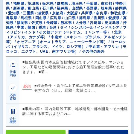
県 / 福島県 / 茨城県 / 栃木県 / 群馬県 / 埼玉県 / 千葉県 / 東京都 / 神奈川
県 / 新潟県 / 富山県 / 石川県 / 福井県 / 山梨県 / 長野県 / 岐阜県 / 静岡県
/ 愛知県 / 三重県 / 滋賀県 / 京都府 / 大阪府 / 兵庫県 / 奈良県 / 和歌山県 /
鳥取県 / 島根県 / 岡山県 / 広島県 / 山口県 / 徳島県 / 香川県 / 愛媛県 / 高
知県 / 福岡県 / 佐賀県 / 長崎県 / 熊本県 / 大分県 / 宮崎県 / 鹿児島県 / 沖
縄県 / 中国 / 韓国 / 香港 / 台湾 / タイ / シンガポール / インドネシア / フ
ィリピン / インド / その他アジア（ベトナム、ミャンマー等） / 北米
（アメリカ、カナダ等） / 中南米（メキシコ、ブラジル、アルゼンチン
等） / オセアニア（オーストラリア、ニュージーランド等） / ヨーロッ
パ（イギリス、フランス、ドイツ、ロシア等） / 中近東・アフリカ（モ
ロッコ、エジプト、UAE、南アフリカ等） / その他の海外
■担当業務 国内本支店管轄地域にてオフィスビル、マンショ
ン、工場などの建築現場における施工管理全般に従事いただ
きます。 ■業…
仕事
内容
■必須条件 ・高卒以上で施工管理業務経験が5年以上を
必須
有する方（但し、経験・実績によ…
応募
資格
■事業内容： 国内外建設工事、地域開発・都市開発・その他建
設に関する事業およびこれ…
会社
概要