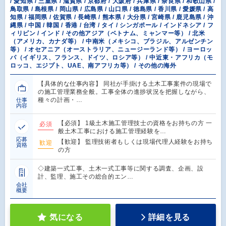
/ 愛知県 / 三重県 / 滋賀県 / 京都府 / 大阪府 / 兵庫県 / 奈良県 / 和歌山県 /
鳥取県 / 島根県 / 岡山県 / 広島県 / 山口県 / 徳島県 / 香川県 / 愛媛県 / 高
知県 / 福岡県 / 佐賀県 / 長崎県 / 熊本県 / 大分県 / 宮崎県 / 鹿児島県 / 沖
縄県 / 中国 / 韓国 / 香港 / 台湾 / タイ / シンガポール / インドネシア / フ
ィリピン / インド / その他アジア（ベトナム、ミャンマー等） / 北米
（アメリカ、カナダ等） / 中南米（メキシコ、ブラジル、アルゼンチン
等） / オセアニア（オーストラリア、ニュージーランド等） / ヨーロッ
パ（イギリス、フランス、ドイツ、ロシア等） / 中近東・アフリカ（モ
ロッコ、エジプト、UAE、南アフリカ等） / その他の海外
【具体的な仕事内容】 同社が手掛ける土木工事案件の現場で
の施工管理業務全般。工事全体の進捗状況を把握しながら、
種々の計画・…
仕事
内容
【必須】 1級土木施工管理技士の資格をお持ちの方 一
必須
般土木工事における施工管理経験を…
応募
【歓迎】 監理技術者もしくは現場代理人経験をお持ち
歓迎
資格
の方
◇建築一式工事、土木一式工事等に関する調査、企画、設
計、監理、施工その総合的エン…
会社
概要
気になる
詳細を見る