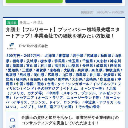
掲載期間：26/08/07～26/08/20
弁護士・弁理士
再掲載
弁護士【フルリモート】プライバシー領域最先端スタ
ートアップ！事業会社での経験を積みたい方歓迎！
Priv Tech株式会社
800万円～2499万円
北海道 / 青森県 / 岩手県 / 宮城県 / 秋田県 / 山形
県 / 福島県 / 茨城県 / 栃木県 / 群馬県 / 埼玉県 / 千葉県 / 東京都 / 神奈川
県 / 新潟県 / 富山県 / 石川県 / 福井県 / 山梨県 / 長野県 / 岐阜県 / 静岡県
/ 愛知県 / 三重県 / 滋賀県 / 京都府 / 大阪府 / 兵庫県 / 奈良県 / 和歌山県 /
鳥取県 / 島根県 / 岡山県 / 広島県 / 山口県 / 徳島県 / 香川県 / 愛媛県 / 高
知県 / 福岡県 / 佐賀県 / 長崎県 / 熊本県 / 大分県 / 宮崎県 / 鹿児島県 / 沖
縄県 / 中国 / 韓国 / 香港 / 台湾 / タイ / シンガポール / インドネシア / フ
ィリピン / インド / その他アジア（ベトナム、ミャンマー等） / 北米
（アメリカ、カナダ等） / 中南米（メキシコ、ブラジル、アルゼンチン
等） / オセアニア（オーストラリア、ニュージーランド等） / ヨーロッ
パ（イギリス、フランス、ドイツ、ロシア等） / 中近東・アフリカ（モ
ロッコ、エジプト、UAE、南アフリカ等） / その他の海外
弁護士の資格と知見を活かし、事業開発や企業様向けの
コンサルティングを実施していただきます！
仕事