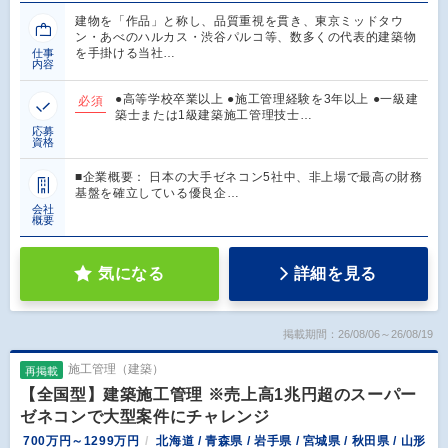
建物を「作品」と称し、品質重視を貫き、東京ミッドタウ
ン・あべのハルカス・渋谷パルコ等、数多くの代表的建築物
を手掛ける当社…
仕事
内容
●高等学校卒業以上 ●施工管理経験を3年以上 ●一級建
必須
築士または1級建築施工管理技士…
応募
資格
■企業概要： 日本の大手ゼネコン5社中、非上場で最高の財務
基盤を確立している優良企…
会社
概要
気になる
詳細を見る
掲載期間：26/08/06～26/08/19
施工管理（建築）
再掲載
【全国型】建築施工管理 ※売上高1兆円超のスーパー
ゼネコンで大型案件にチャレンジ
700万円～1299万円
北海道 / 青森県 / 岩手県 / 宮城県 / 秋田県 / 山形