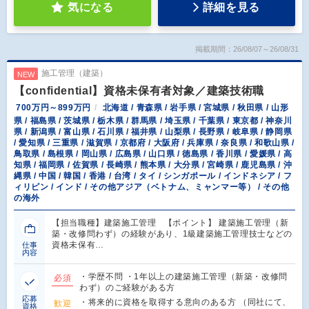
気になる
詳細を見る
掲載期間：26/08/07～26/08/31
施工管理（建築）
NEW
【confidential】資格未保有者対象／建築技術職
700万円～899万円
北海道 / 青森県 / 岩手県 / 宮城県 / 秋田県 / 山形
県 / 福島県 / 茨城県 / 栃木県 / 群馬県 / 埼玉県 / 千葉県 / 東京都 / 神奈川
県 / 新潟県 / 富山県 / 石川県 / 福井県 / 山梨県 / 長野県 / 岐阜県 / 静岡県
/ 愛知県 / 三重県 / 滋賀県 / 京都府 / 大阪府 / 兵庫県 / 奈良県 / 和歌山県 /
鳥取県 / 島根県 / 岡山県 / 広島県 / 山口県 / 徳島県 / 香川県 / 愛媛県 / 高
知県 / 福岡県 / 佐賀県 / 長崎県 / 熊本県 / 大分県 / 宮崎県 / 鹿児島県 / 沖
縄県 / 中国 / 韓国 / 香港 / 台湾 / タイ / シンガポール / インドネシア / フ
ィリピン / インド / その他アジア（ベトナム、ミャンマー等） / その他
の海外
【担当職種】建築施工管理 【ポイント】 建築施工管理（新
築・改修問わず）の経験があり、1級建築施工管理技士などの
資格未保有…
仕事
内容
・学歴不問 ・1年以上の建築施工管理（新築・改修問
必須
わず）のご経験がある方
応募
・将来的に資格を取得する意向のある方 （同社にて、
歓迎
資格