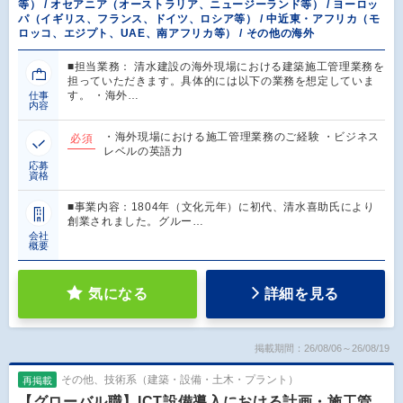
等） / オセアニア（オーストラリア、ニュージーランド等） / ヨーロッ
パ（イギリス、フランス、ドイツ、ロシア等） / 中近東・アフリカ（モ
ロッコ、エジプト、UAE、南アフリカ等） / その他の海外
■担当業務： 清水建設の海外現場における建築施工管理業務を
担っていただきます。具体的には以下の業務を想定していま
す。 ・海外…
仕事
内容
・海外現場における施工管理業務のご経験 ・ビジネス
必須
レベルの英語力
応募
資格
■事業内容：1804年（文化元年）に初代、清水喜助氏により
創業されました。グルー…
会社
概要
気になる
詳細を見る
掲載期間：26/08/06～26/08/19
その他、技術系（建築・設備・土木・プラント）
再掲載
【グローバル職】ICT設備導入における計画・施工管