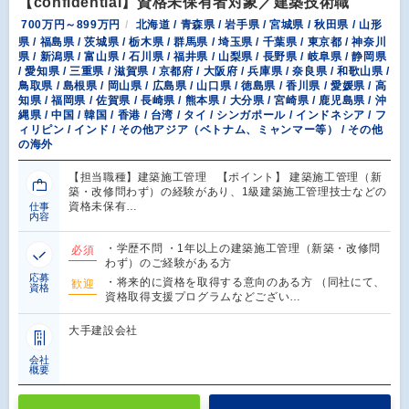
【confidential】資格未保有者対象／建築技術職
700万円～899万円
北海道 / 青森県 / 岩手県 / 宮城県 / 秋田県 / 山形
県 / 福島県 / 茨城県 / 栃木県 / 群馬県 / 埼玉県 / 千葉県 / 東京都 / 神奈川
県 / 新潟県 / 富山県 / 石川県 / 福井県 / 山梨県 / 長野県 / 岐阜県 / 静岡県
/ 愛知県 / 三重県 / 滋賀県 / 京都府 / 大阪府 / 兵庫県 / 奈良県 / 和歌山県 /
鳥取県 / 島根県 / 岡山県 / 広島県 / 山口県 / 徳島県 / 香川県 / 愛媛県 / 高
知県 / 福岡県 / 佐賀県 / 長崎県 / 熊本県 / 大分県 / 宮崎県 / 鹿児島県 / 沖
縄県 / 中国 / 韓国 / 香港 / 台湾 / タイ / シンガポール / インドネシア / フ
ィリピン / インド / その他アジア（ベトナム、ミャンマー等） / その他
の海外
【担当職種】建築施工管理 【ポイント】 建築施工管理（新
築・改修問わず）の経験があり、1級建築施工管理技士などの
資格未保有…
仕事
内容
・学歴不問 ・1年以上の建築施工管理（新築・改修問
必須
わず）のご経験がある方
応募
・将来的に資格を取得する意向のある方 （同社にて、
歓迎
資格
資格取得支援プログラムなどござい…
大手建設会社
会社
概要