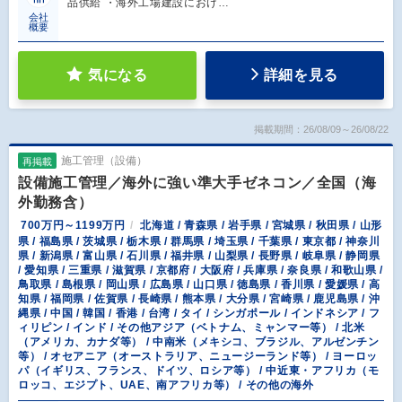
品供給 ・海外工場建設におけ…
会社
概要
気になる
詳細を見る
掲載期間：26/08/09～26/08/22
施工管理（設備）
再掲載
設備施工管理／海外に強い準大手ゼネコン／全国（海
外勤務含）
700万円～1199万円
北海道 / 青森県 / 岩手県 / 宮城県 / 秋田県 / 山形
県 / 福島県 / 茨城県 / 栃木県 / 群馬県 / 埼玉県 / 千葉県 / 東京都 / 神奈川
県 / 新潟県 / 富山県 / 石川県 / 福井県 / 山梨県 / 長野県 / 岐阜県 / 静岡県
/ 愛知県 / 三重県 / 滋賀県 / 京都府 / 大阪府 / 兵庫県 / 奈良県 / 和歌山県 /
鳥取県 / 島根県 / 岡山県 / 広島県 / 山口県 / 徳島県 / 香川県 / 愛媛県 / 高
知県 / 福岡県 / 佐賀県 / 長崎県 / 熊本県 / 大分県 / 宮崎県 / 鹿児島県 / 沖
縄県 / 中国 / 韓国 / 香港 / 台湾 / タイ / シンガポール / インドネシア / フ
ィリピン / インド / その他アジア（ベトナム、ミャンマー等） / 北米
（アメリカ、カナダ等） / 中南米（メキシコ、ブラジル、アルゼンチン
等） / オセアニア（オーストラリア、ニュージーランド等） / ヨーロッ
パ（イギリス、フランス、ドイツ、ロシア等） / 中近東・アフリカ（モ
ロッコ、エジプト、UAE、南アフリカ等） / その他の海外