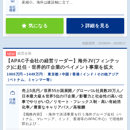
産縮小。海外は建設軸に立て…
会社
概要
気になる
詳細を見る
掲載期間：26/08/04～26/08/17
経営企画
NEW
【APAC子会社の経営リーダー】海外JV(フィンテッ
ク)に赴任・世界的IT企業のペイメント事業を拡大
1000万円～1449万円
東京都 / 中国 / 香港 / インド / その他アジア
（ベトナム、ミャンマー等）
売上5兆円／世界55カ国展開／グローバル社員数20万人／
日本最大級＆世界5位のIT企業／影響力と社会性の高い仕
仕事
事でやりがい◎／リモート・フレックス制・高い有給消
内容
化率／豊富なキャリアパス／高報酬
【職務内容】 ・海外で決済事業を行う海外グループ会社（ベ
トナム、マレーシア、インド、香港等のAPAC中心）で現地幹
部および…