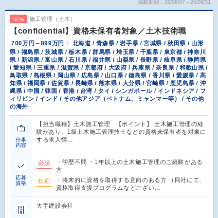
掲載期間：26/08/07～26/08/31
施工管理（土木）
NEW
【confidential】資格未保有者対象／土木技術職
700万円～899万円
北海道 / 青森県 / 岩手県 / 宮城県 / 秋田県 / 山形
県 / 福島県 / 茨城県 / 栃木県 / 群馬県 / 埼玉県 / 千葉県 / 東京都 / 神奈川
県 / 新潟県 / 富山県 / 石川県 / 福井県 / 山梨県 / 長野県 / 岐阜県 / 静岡県
/ 愛知県 / 三重県 / 滋賀県 / 京都府 / 大阪府 / 兵庫県 / 奈良県 / 和歌山県 /
鳥取県 / 島根県 / 岡山県 / 広島県 / 山口県 / 徳島県 / 香川県 / 愛媛県 / 高
知県 / 福岡県 / 佐賀県 / 長崎県 / 熊本県 / 大分県 / 宮崎県 / 鹿児島県 / 沖
縄県 / 中国 / 韓国 / 香港 / 台湾 / タイ / シンガポール / インドネシア / フ
ィリピン / インド / その他アジア（ベトナム、ミャンマー等） / その他
の海外
【担当職種】土木施工管理 【ポイント】 土木施工管理の経
験があり、1級土木施工管理技士などの資格未保有者を対象に
する求人情…
仕事
内容
・学歴不問 ・1年以上の土木施工管理のご経験がある
必須
方
応募
・将来的に資格を取得する意向のある方 （同社にて、
歓迎
資格
資格取得支援プログラムなどござい…
大手建設会社