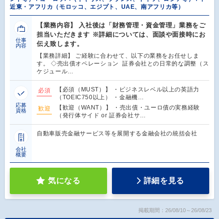
近東・アフリカ（モロッコ、エジプト、UAE、南アフリカ等）
【業務内容】 入社後は「財務管理・資金管理」業務をご
担当いただきます ※詳細については、面談や面接時にお
仕事
伝え致します。
内容
【業務詳細】 ご経験に合わせて、以下の業務をお任せしま
す。 ◇売出債オペレーション 証券会社との日常的な調整（ス
ケジュール…
【必須（MUST）】 ・ビジネスレベル以上の英語力
必須
（TOEIC750以上） ・金融機…
応募
【歓迎（WANT）】 ・売出債・ユーロ債の実務経験
歓迎
資格
（発行体サイド or 証券会社サ…
自動車販売金融サービス等を展開する金融会社の統括会社
会社
概要
気になる
詳細を見る
掲載期間：26/08/10～26/08/23