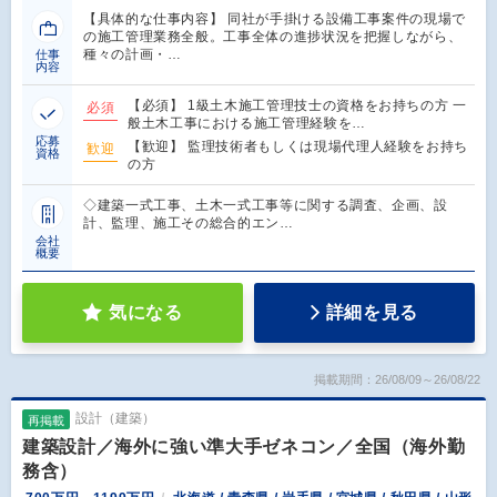
【具体的な仕事内容】 同社が手掛ける設備工事案件の現場で
の施工管理業務全般。工事全体の進捗状況を把握しながら、
種々の計画・…
仕事
内容
【必須】 1級土木施工管理技士の資格をお持ちの方 一
必須
般土木工事における施工管理経験を…
応募
【歓迎】 監理技術者もしくは現場代理人経験をお持ち
歓迎
資格
の方
◇建築一式工事、土木一式工事等に関する調査、企画、設
計、監理、施工その総合的エン…
会社
概要
気になる
詳細を見る
掲載期間：26/08/09～26/08/22
設計（建築）
再掲載
建築設計／海外に強い準大手ゼネコン／全国（海外勤
務含）