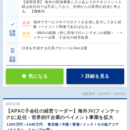
【採用背景】 海外の現地事業に入り込んでのマネジメント人
材は自社内では不足しており、外部からの登用が必須と考え
る。 【職務内…
海外でサービスやプロダクトを企画し拡大してきた経
必須
験（ペイメント関連であればなおよ…
応募
・M&Aの経験（特に現地でのハンズオンの経験） ・ベ
歓迎
資格
ンチャー企業、子会社の経営改善…
日本を代表する日系グローバルSIer企業
会社
概要
気になる
詳細を見る
掲載期間：26/08/03～26/08/16
経営企画
【APAC子会社の経営リーダー】海外JV(フィンテッ
ク)に赴任・世界的IT企業のペイメント事業を拡大
1200万円～1449万円
東京都 / 中国 / 香港 / インド / その他アジア
（ベトナム、ミャンマー等）