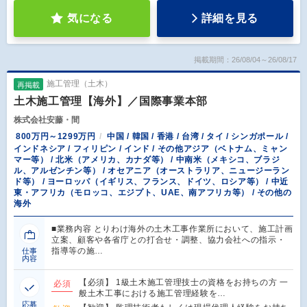
気になる
詳細を見る
掲載期間：26/08/04～26/08/17
施工管理（土木）
再掲載
土木施工管理【海外】／国際事業本部
株式会社安藤・間
800万円～1299万円
中国 / 韓国 / 香港 / 台湾 / タイ / シンガポール /
インドネシア / フィリピン / インド / その他アジア（ベトナム、ミャン
マー等） / 北米（アメリカ、カナダ等） / 中南米（メキシコ、ブラジ
ル、アルゼンチン等） / オセアニア（オーストラリア、ニュージーラン
ド等） / ヨーロッパ（イギリス、フランス、ドイツ、ロシア等） / 中近
東・アフリカ（モロッコ、エジプト、UAE、南アフリカ等） / その他の
海外
■業務内容 とりわけ海外の土木工事作業所において、施工計画
立案、顧客や各省庁との打合せ・調整、協力会社への指示・
指導等の施…
仕事
内容
【必須】 1級土木施工管理技士の資格をお持ちの方 一
必須
般土木工事における施工管理経験を…
応募