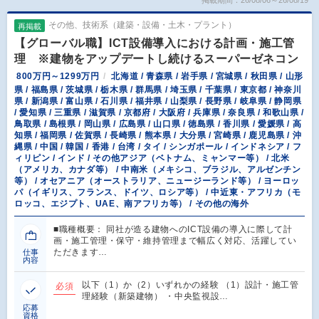
掲載期間：26/08/06～26/08/19
その他、技術系（建築・設備・土木・プラント）
再掲載
【グローバル職】ICT設備導入における計画・施工管
理 ※建物をアップデートし続けるスーパーゼネコン
800万円～1299万円
北海道 / 青森県 / 岩手県 / 宮城県 / 秋田県 / 山形
県 / 福島県 / 茨城県 / 栃木県 / 群馬県 / 埼玉県 / 千葉県 / 東京都 / 神奈川
県 / 新潟県 / 富山県 / 石川県 / 福井県 / 山梨県 / 長野県 / 岐阜県 / 静岡県
/ 愛知県 / 三重県 / 滋賀県 / 京都府 / 大阪府 / 兵庫県 / 奈良県 / 和歌山県 /
鳥取県 / 島根県 / 岡山県 / 広島県 / 山口県 / 徳島県 / 香川県 / 愛媛県 / 高
知県 / 福岡県 / 佐賀県 / 長崎県 / 熊本県 / 大分県 / 宮崎県 / 鹿児島県 / 沖
縄県 / 中国 / 韓国 / 香港 / 台湾 / タイ / シンガポール / インドネシア / フ
ィリピン / インド / その他アジア（ベトナム、ミャンマー等） / 北米
（アメリカ、カナダ等） / 中南米（メキシコ、ブラジル、アルゼンチン
等） / オセアニア（オーストラリア、ニュージーランド等） / ヨーロッ
パ（イギリス、フランス、ドイツ、ロシア等） / 中近東・アフリカ（モ
ロッコ、エジプト、UAE、南アフリカ等） / その他の海外
■職種概要： 同社が造る建物へのICT設備の導入に際して計
画・施工管理・保守・維持管理まで幅広く対応、活躍してい
ただきます…
仕事
内容
以下（1）か（2）いずれかの経験 （1）設計・施工管
必須
理経験（新築建物） ・中央監視設…
応募
資格