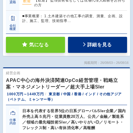
【歓迎】 監理技術者もしくは現場代理人経験をお持ち
歓迎
資格
の方
■事業概要： 1.土木建築その他工事の調査、測量、企画、設
計、施工、監理、技術指導…
会社
概要
気になる
詳細を見る
掲載期間：26/08/03～26/08/16
経営企画
APAC中心の海外決済関連OpCo経営管理・戦略立
案・マネジメントリーダー／超大手上場SIer
1000万円～1449万円
東京都 / 中国 / 香港 / インド / その他アジア
（ベトナム、ミャンマー等）
日本を代表する世界5位の日系グローバルSIer企業／国内
外売上高５兆円・従業員数20万人、公共／金融／製造系
仕事
／領域の最先端技術SIer／高いやりがい◎／リモート・
内容
フレックス制・高い有休消化率／高報酬