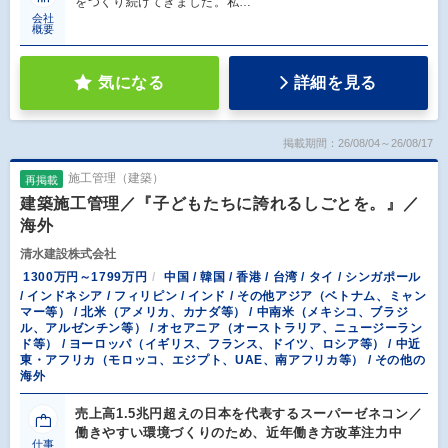
をつくり続けてきました。私…
会社
概要
気になる
詳細を見る
掲載期間：26/08/04～26/08/17
施工管理（建築）
再掲載
建築施工管理／『子どもたちに誇れるしごとを。』／
海外
清水建設株式会社
1300万円～1799万円
中国 / 韓国 / 香港 / 台湾 / タイ / シンガポール
/ インドネシア / フィリピン / インド / その他アジア（ベトナム、ミャン
マー等） / 北米（アメリカ、カナダ等） / 中南米（メキシコ、ブラジ
ル、アルゼンチン等） / オセアニア（オーストラリア、ニュージーラン
ド等） / ヨーロッパ（イギリス、フランス、ドイツ、ロシア等） / 中近
東・アフリカ（モロッコ、エジプト、UAE、南アフリカ等） / その他の
海外
売上高1.5兆円超えの日本を代表するスーパーゼネコン／
働きやすい環境づくりのため、近年働き方改革注力中
仕事