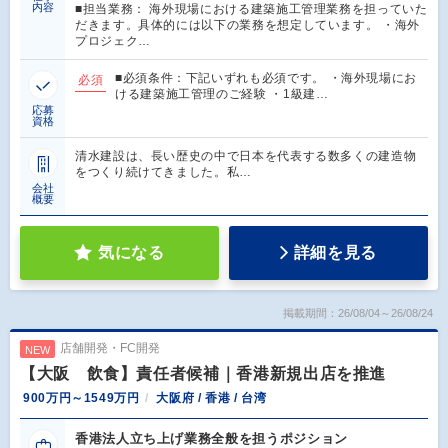
内容
■担当業務： 海外現場における建築施工管理業務を担っていた
だきます。具体的には以下の業務を想定しています。 ・海外
プロジェク…
■必須条件：下記いずれも必須です。 ・海外現場にお
必須
ける建築施工管理のご経験 ・1級建…
応募
資格
清水建設は、長い歴史の中で日本を代表する数多くの建造物
をつくり続けてきました。私…
会社
概要
気になる
詳細を見る
掲載期間：26/08/04～26/08/24
店舗開発・FC開発
NEW
【大阪 飲食】責任者候補｜香港新規出店を推進
900万円～1549万円
大阪府 / 香港 / 台湾
香港法人立ち上げ業務全般を担うポジション