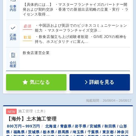
【具体的には…】 ・マスターフランチャイズのパートナー開
仕事
発および契約交渉 ・香港での新規出店戦略の立案・実行 ・ラ
内容
イセンス取得…
・中国語および英語でのビジネスコミュニケーション
必須
能力 ・マスターフランチャイズ交渉…
応募
・飲食店舗立ち上げ経験者歓迎 ・GIVE JOYの精神を
歓迎
資格
持ち、ホスピタリティに富ん…
飲食店運営企業
会社
概要
気になる
詳細を見る
掲載期間：26/08/04～26/08/17
施工管理（土木）
NEW
【海外】土木施工管理
800万円～999万円
北海道 / 青森県 / 岩手県 / 宮城県 / 秋田県 / 山形
県 / 福島県 / 茨城県 / 栃木県 / 群馬県 / 埼玉県 / 千葉県 / 東京都 / 神奈川