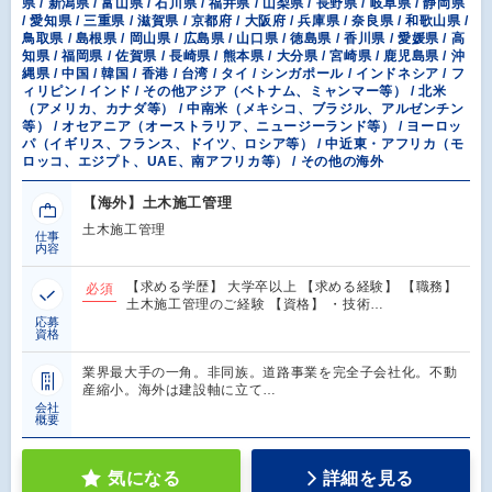
県 / 新潟県 / 富山県 / 石川県 / 福井県 / 山梨県 / 長野県 / 岐阜県 / 静岡県
/ 愛知県 / 三重県 / 滋賀県 / 京都府 / 大阪府 / 兵庫県 / 奈良県 / 和歌山県 /
鳥取県 / 島根県 / 岡山県 / 広島県 / 山口県 / 徳島県 / 香川県 / 愛媛県 / 高
知県 / 福岡県 / 佐賀県 / 長崎県 / 熊本県 / 大分県 / 宮崎県 / 鹿児島県 / 沖
縄県 / 中国 / 韓国 / 香港 / 台湾 / タイ / シンガポール / インドネシア / フ
ィリピン / インド / その他アジア（ベトナム、ミャンマー等） / 北米
（アメリカ、カナダ等） / 中南米（メキシコ、ブラジル、アルゼンチン
等） / オセアニア（オーストラリア、ニュージーランド等） / ヨーロッ
パ（イギリス、フランス、ドイツ、ロシア等） / 中近東・アフリカ（モ
ロッコ、エジプト、UAE、南アフリカ等） / その他の海外
【海外】土木施工管理
土木施工管理
仕事
内容
【求める学歴】 大学卒以上 【求める経験】 【職務】
必須
土木施工管理のご経験 【資格】 ・技術…
応募
資格
業界最大手の一角。非同族。道路事業を完全子会社化。不動
産縮小。海外は建設軸に立て…
会社
概要
気になる
詳細を見る