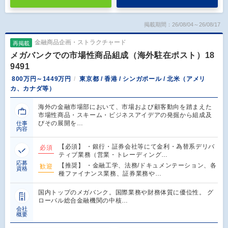
掲載期間：26/08/04～26/08/17
金融商品企画・ストラクチャード
再掲載
メガバンクでの市場性商品組成（海外駐在ポスト）18
9491
800万円～1449万円
東京都 / 香港 / シンガポール / 北米（アメリ
カ、カナダ等）
海外の金融市場部において、市場および顧客動向を踏まえた
市場性商品・スキーム・ビジネスアイデアの発掘から組成及
びその展開を…
仕事
内容
【必須】 ・銀行・証券会社等にて金利・為替系デリバ
必須
ティブ業務（営業・トレーディング…
応募
【推奨】 ・金融工学、法務/ドキュメンテーション、各
歓迎
資格
種ファイナンス業務、証券業務や…
国内トップのメガバンク。国際業務や財務体質に優位性。 グ
ローバル総合金融機関の中核…
会社
概要