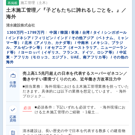
施工管理（土木）
再掲載
土木施工管理／『子どもたちに誇れるしごとを。』／
海外
清水建設株式会社
1300万円～1799万円
中国 / 韓国 / 香港 / 台湾 / タイ / シンガポール
/ インドネシア / フィリピン / インド / その他アジア（ベトナム、ミャン
マー等） / 北米（アメリカ、カナダ等） / 中南米（メキシコ、ブラジ
ル、アルゼンチン等） / オセアニア（オーストラリア、ニュージーラン
ド等） / ヨーロッパ（イギリス、フランス、ドイツ、ロシア等） / 中近
東・アフリカ（モロッコ、エジプト、UAE、南アフリカ等） / その他の
海外
売上高1.5兆円超えの日本を代表するスーパーゼネコン／
働きやすい環境づくりのため、近年働き方改革注力中
仕事
内容
■担当業務： 海外現場における土木施工管理業務を担っていた
だきます。具体的には以下の業務を想定しています。 ・海外
プロジェク…
■必須条件：下記いずれも必須です。 ・海外現場にお
必須
ける土木施工管理のご経験 ・1級土…
応募
資格
清水建設は、長い歴史の中で日本を代表する数多くの建造物