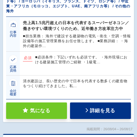
ド等） / ヨーロッパ（イギリス、フランス、ドイツ、ロシア等） / 中近
東・アフリカ（モロッコ、エジプト、UAE、南アフリカ等） / その他の
海外
売上高1.5兆円超えの日本を代表するスーパーゼネコン／
働きやすい環境づくりのため、近年働き方改革注力中
仕事
内容
■担当業務： 海外で建設する建築物の電気・衛生・空調・情報
設備等の施工管理業務をお任せ致します。 ■業務詳細： ・海
外の建築作…
■必須条件：下記いずれも必須です。 ・海外現場にお
必須
ける建築施工管理のご経験 ・1級電…
応募
資格
清水建設は、長い歴史の中で日本を代表する数多くの建造物
をつくり続けてきました。私…
会社
概要
気になる
詳細を見る
掲載期間：26/08/04～26/08/17