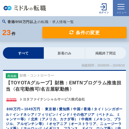
香港/950万円以上
の転職・求人情報一覧
23
条件の変更
件
すべて
新着のみ
掲載終了間近
掲載期間：26/08/05～26/08/18
財務・コントローラー
再掲載
【TOYOTAグループ】財務：EMTNプログラム推進担
当〈在宅勤務可/名古屋駅勤務〉
トヨタファイナンシャルサービス株式会社
800万円～1049万円
東京都 / 愛知県 / 中国 / 香港 / タイ / シンガポー
ル / インドネシア / フィリピン / インド / その他アジア（ベトナム、ミ
ャンマー等） / 北米（アメリカ、カナダ等） / 中南米（メキシコ、ブラ
ジル、アルゼンチン等） / オセアニア（オーストラリア、ニュージーラ
ンド等） / ヨーロッパ（イギリス、フランス、ドイツ、ロシア等） / 中