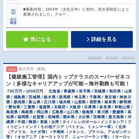
■事業内容：1804年（文化元年）に初代、清水喜助氏により
創業されました。グルー…
会社
概要
気になる
詳細を見る
掲載期間：26/08/05～26/08/19
施工管理（建築）
NEW
【建築施工管理】国内トップクラスのスーパーゼネコ
ン！多様なキャリアアップが可能～海外勤務も可能！
750万円～1099万円
北海道 / 青森県 / 岩手県 / 宮城県 / 秋田県 / 山形
県 / 福島県 / 茨城県 / 栃木県 / 群馬県 / 埼玉県 / 千葉県 / 東京都 / 神奈川
県 / 新潟県 / 富山県 / 石川県 / 福井県 / 山梨県 / 長野県 / 岐阜県 / 静岡県
/ 愛知県 / 三重県 / 滋賀県 / 京都府 / 大阪府 / 兵庫県 / 奈良県 / 和歌山県 /
鳥取県 / 島根県 / 岡山県 / 広島県 / 山口県 / 徳島県 / 香川県 / 愛媛県 / 高
知県 / 福岡県 / 佐賀県 / 長崎県 / 熊本県 / 大分県 / 宮崎県 / 鹿児島県 / 沖
縄県 / 中国 / 韓国 / 香港 / 台湾 / タイ / シンガポール / インドネシア / フ
ィリピン / インド / その他アジア（ベトナム、ミャンマー等） / 北米
（アメリカ、カナダ等） / 中南米（メキシコ、ブラジル、アルゼンチン
等） / オセアニア（オーストラリア、ニュージーランド等） / ヨーロッ