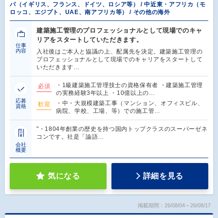
パ（イギリス、フランス、ドイツ、ロシア等） / 中近東・アフリカ（モ
ロッコ、エジプト、UAE、南アフリカ等） / その他の海外
建築施工管理のプロフェッショナルとして現場でのキャ
リアをスタートしていただきます。
仕事
内容
入社後はご本人と協議の上、配属先を決定。建築施工管理の
プロフェッショナルとして現場でのキャリアをスタートして
いただきます…
・1級建築施工管理技士の資格保有者 ・建築施工管理
必須
の実務経験3年以上 ・10億以上の…
応募
・中・大規模建築工事（マンション、オフィスビル、
歓迎
資格
病院、学校、工場、等）での施工管…
"・1804年創業の歴史を持つ国内トップクラスのスーパーゼネ
コンです。社是「論語…
会社
概要
気になる
詳細を見る
掲載期間：26/08/04～26/08/17