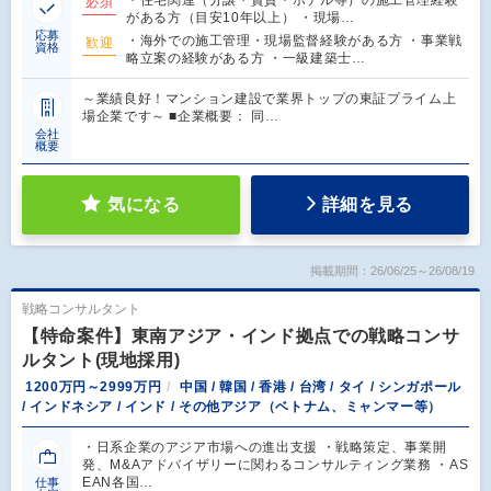
必須
がある方（目安10年以上） ・現場…
応募
・海外での施工管理・現場監督経験がある方 ・事業戦
歓迎
資格
略立案の経験がある方 ・一級建築士…
～業績良好！マンション建設で業界トップの東証プライム上
場企業です～ ■企業概要： 同…
会社
概要
気になる
詳細を見る
掲載期間：26/06/25～26/08/19
戦略コンサルタント
【特命案件】東南アジア・インド拠点での戦略コンサ
ルタント(現地採用)
1200万円～2999万円
中国 / 韓国 / 香港 / 台湾 / タイ / シンガポール
/ インドネシア / インド / その他アジア（ベトナム、ミャンマー等）
・日系企業のアジア市場への進出支援 ・戦略策定、事業開
発、M&Aアドバイザリーに関わるコンサルティング業務 ・AS
EAN各国…
仕事