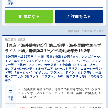
会社
概要
気になる
詳細を見る
掲載期間：26/07/28～26/08/10
施工管理（建築）
【東京／海外駐在想定】施工管理・海外展開推進※プ
ライム上場／離職率3.7%／平均勤続年数16.8年
900万円～1399万円
中国 / 韓国 / 香港 / 台湾 / タイ / シンガポール /
インドネシア / フィリピン / インド / その他アジア（ベトナム、ミャン
マー等） / 北米（アメリカ、カナダ等） / 中南米（メキシコ、ブラジ
ル、アルゼンチン等） / オセアニア（オーストラリア、ニュージーラン
ド等） / ヨーロッパ（イギリス、フランス、ドイツ、ロシア等） / 中近
東・アフリカ（モロッコ、エジプト、UAE、南アフリカ等） / その他の
海外
～一定期間国内勤務の後、海外での駐在を想定しているポジ
ションです。／ベトナム・ハワイ・米国・英国・に拠点あり
／日本一のマ…
仕事
内容
・住宅関連（分譲・賃貸・ホテル等）の施工管理経験