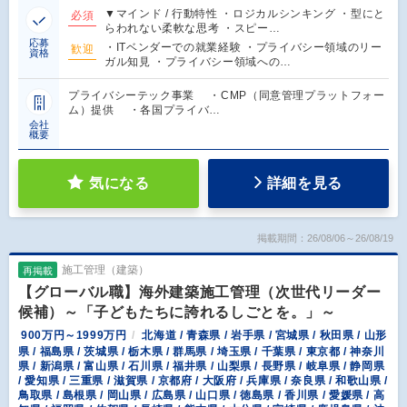
▼マインド / 行動特性 ・ロジカルシンキング ・型にと
必須
らわれない柔軟な思考 ・スピー…
応募
・ITベンダーでの就業経験 ・プライバシー領域のリー
歓迎
資格
ガル知見 ・プライバシー領域への…
プライバシーテック事業 ・CMP（同意管理プラットフォー
ム）提供 ・各国プライバ…
会社
概要
気になる
詳細を見る
掲載期間：26/08/06～26/08/19
施工管理（建築）
再掲載
【グローバル職】海外建築施工管理（次世代リーダー
候補）～「子どもたちに誇れるしごとを。」～
900万円～1999万円
北海道 / 青森県 / 岩手県 / 宮城県 / 秋田県 / 山形
県 / 福島県 / 茨城県 / 栃木県 / 群馬県 / 埼玉県 / 千葉県 / 東京都 / 神奈川
県 / 新潟県 / 富山県 / 石川県 / 福井県 / 山梨県 / 長野県 / 岐阜県 / 静岡県
/ 愛知県 / 三重県 / 滋賀県 / 京都府 / 大阪府 / 兵庫県 / 奈良県 / 和歌山県 /
鳥取県 / 島根県 / 岡山県 / 広島県 / 山口県 / 徳島県 / 香川県 / 愛媛県 / 高