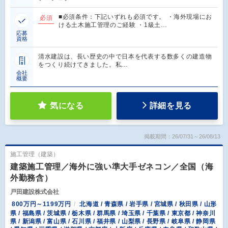
■必須条件：下記いずれも必須です。 ・海外現場にお
必須
ける土木施工管理のご経験 ・1級土…
応募
資格
清水建設は、長い歴史の中で日本を代表する数多くの建造物
をつくり続けてきました。私…
会社
概要
気になる
詳細を見る
掲載期間：26/07/31～26/08/13
施工管理（建築）
建築施工管理／海外に強い準大手ゼネコン／全国（海
外勤務含）
戸田建設株式会社
800万円～1199万円
北海道 / 青森県 / 岩手県 / 宮城県 / 秋田県 / 山形
県 / 福島県 / 茨城県 / 栃木県 / 群馬県 / 埼玉県 / 千葉県 / 東京都 / 神奈川
県 / 新潟県 / 富山県 / 石川県 / 福井県 / 山梨県 / 長野県 / 岐阜県 / 静岡県