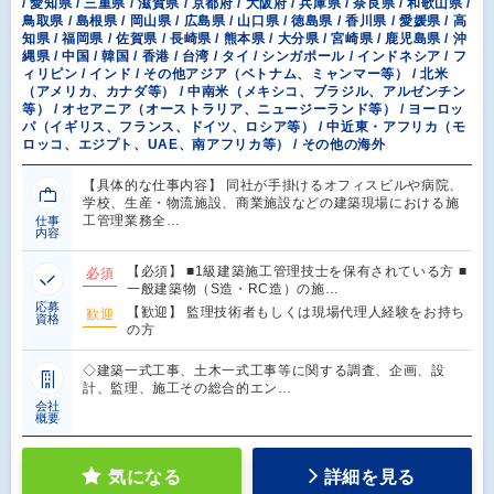
/ 愛知県 / 三重県 / 滋賀県 / 京都府 / 大阪府 / 兵庫県 / 奈良県 / 和歌山県 /
鳥取県 / 島根県 / 岡山県 / 広島県 / 山口県 / 徳島県 / 香川県 / 愛媛県 / 高
知県 / 福岡県 / 佐賀県 / 長崎県 / 熊本県 / 大分県 / 宮崎県 / 鹿児島県 / 沖
縄県 / 中国 / 韓国 / 香港 / 台湾 / タイ / シンガポール / インドネシア / フ
ィリピン / インド / その他アジア（ベトナム、ミャンマー等） / 北米
（アメリカ、カナダ等） / 中南米（メキシコ、ブラジル、アルゼンチン
等） / オセアニア（オーストラリア、ニュージーランド等） / ヨーロッ
パ（イギリス、フランス、ドイツ、ロシア等） / 中近東・アフリカ（モ
ロッコ、エジプト、UAE、南アフリカ等） / その他の海外
【具体的な仕事内容】 同社が手掛けるオフィスビルや病院、
学校、生産・物流施設、商業施設などの建築現場における施
工管理業務全…
仕事
内容
【必須】 ■1級建築施工管理技士を保有されている方 ■
必須
一般建築物（S造・RC造）の施…
応募
【歓迎】 監理技術者もしくは現場代理人経験をお持ち
歓迎
資格
の方
◇建築一式工事、土木一式工事等に関する調査、企画、設
計、監理、施工その総合的エン…
会社
概要
気になる
詳細を見る