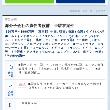
掲載期間：26/07/30～26/09/23
事業企画
海外子会社の責任者候補 ※駐在案件
850万円～1999万円
東京都 / 中国 / 韓国 / 香港 / 台湾 / タイ / シンガ
ポール / インドネシア / フィリピン / インド / その他アジア（ベトナ
ム、ミャンマー等） / 北米（アメリカ、カナダ等） / 中南米（メキシ
コ、ブラジル、アルゼンチン等） / オセアニア（オーストラリア、ニュ
ージーランド等） / ヨーロッパ（イギリス、フランス、ドイツ、ロシア
等） / 中近東・アフリカ（モロッコ、エジプト、UAE、南アフリカ等）
/ その他の海外
■業務内容 ⇒中国、もしくはその他海外の1国、エリアの責任
者候補です。 【具体的には】 現地駐在を前提として、 ■経
営・戦略関連…
仕事
内容
■必須条件 ⇒商社、メーカー、コンサルなどで海外支
必須
店長もしくはそれに準ずる経験をお…
応募
資格
上場飲食企業