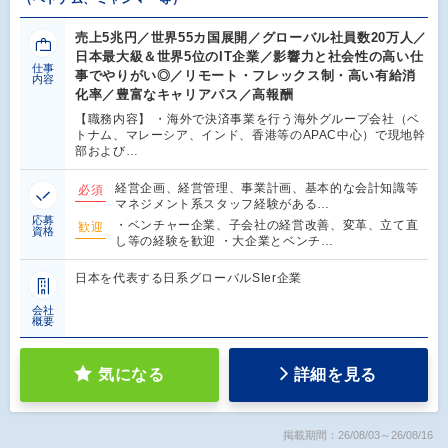
売上5兆円／世界55カ国展開／グローバル社員数20万人／
日本最大級＆世界5位のIT企業／影響力と社会性の高い仕
仕事
事でやりがい◎／リモート・フレックス制・高い有給消
内容
化率／豊富なキャリアパス／高報酬
【職務内容】 ・海外で決済事業を行う海外グループ会社（ベ
トナム、マレーシア、インド、香港等のAPAC中心）で現地幹
部および…
経営企画、経営管理、事業計画、基本的な会計知識等
必須
マネジメント系スタッフ経験がある…
応募
・ベンチャー企業、子会社の経営改善、変革、立て直
歓迎
資格
し等の経験を歓迎 ・大企業とベンチ…
日本を代表する日系グローバルSIer企業
会社
概要
気になる
詳細を見る
掲載期間：26/08/03～26/08/16