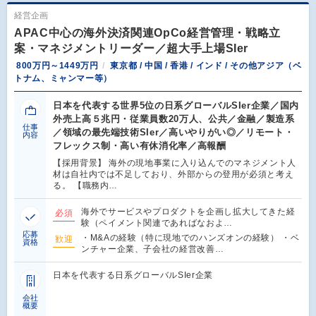
経営企画
APAC中心の海外決済関連OpCo経営管理・戦略立
案・マネジメントリーダー／超大手上場SIer
800万円～1449万円
東京都 / 中国 / 香港 / インド / その他アジア（ベ
トナム、ミャンマー等）
日本を代表する世界5位の日系グローバルSIer企業／国内
外売上高５兆円・従業員数20万人、公共／金融／製造系
仕事
／領域の最先端技術SIer／高いやりがい◎／リモート・
内容
フレックス制・高い有休消化率／高報酬
【採用背景】 海外の現地事業に入り込んでのマネジメント人
材は自社内では不足しており、外部からの登用が必須と考え
る。 【職務内…
海外でサービスやプロダクトを企画し拡大してきた経
必須
験（ペイメント関連であればなおよ…
応募
・M&Aの経験（特に現地でのハンズオンの経験） ・ベ
歓迎
資格
ンチャー企業、子会社の経営改善…
日本を代表する日系グローバルSIer企業
会社
概要