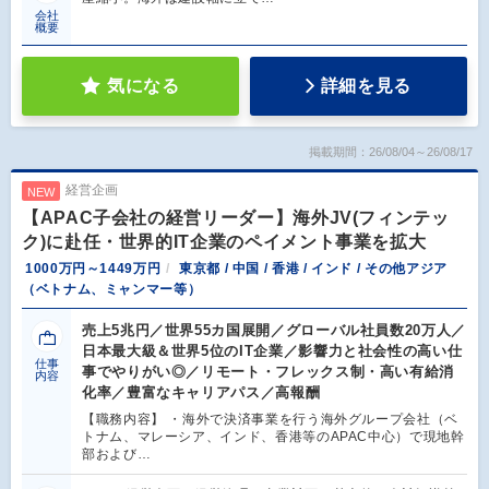
会社
概要
気になる
詳細を見る
掲載期間：26/08/04～26/08/17
経営企画
NEW
【APAC子会社の経営リーダー】海外JV(フィンテッ
ク)に赴任・世界的IT企業のペイメント事業を拡大
1000万円～1449万円
東京都 / 中国 / 香港 / インド / その他アジア
（ベトナム、ミャンマー等）
売上5兆円／世界55カ国展開／グローバル社員数20万人／
日本最大級＆世界5位のIT企業／影響力と社会性の高い仕
仕事
事でやりがい◎／リモート・フレックス制・高い有給消
内容
化率／豊富なキャリアパス／高報酬
【職務内容】 ・海外で決済事業を行う海外グループ会社（ベ
トナム、マレーシア、インド、香港等のAPAC中心）で現地幹
部および…