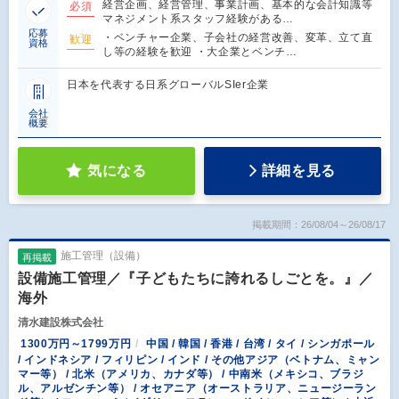
経営企画、経営管理、事業計画、基本的な会計知識等
必須
マネジメント系スタッフ経験がある…
応募
・ベンチャー企業、子会社の経営改善、変革、立て直
歓迎
資格
し等の経験を歓迎 ・大企業とベンチ…
日本を代表する日系グローバルSIer企業
会社
概要
気になる
詳細を見る
掲載期間：26/08/04～26/08/17
施工管理（設備）
再掲載
設備施工管理／『子どもたちに誇れるしごとを。』／
海外
清水建設株式会社
1300万円～1799万円
中国 / 韓国 / 香港 / 台湾 / タイ / シンガポール
/ インドネシア / フィリピン / インド / その他アジア（ベトナム、ミャン
マー等） / 北米（アメリカ、カナダ等） / 中南米（メキシコ、ブラジ
ル、アルゼンチン等） / オセアニア（オーストラリア、ニュージーラン