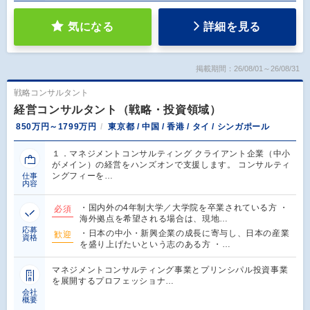
気になる
詳細を見る
掲載期間：26/08/01～26/08/31
戦略コンサルタント
経営コンサルタント（戦略・投資領域）
850万円～1799万円
東京都 / 中国 / 香港 / タイ / シンガポール
１．マネジメントコンサルティング クライアント企業（中小
がメイン）の経営をハンズオンで支援します。 コンサルティ
ングフィーを…
仕事
内容
・国内外の4年制大学／大学院を卒業されている方 ・
必須
海外拠点を希望される場合は、現地…
応募
・日本の中小・新興企業の成長に寄与し、日本の産業
歓迎
資格
を盛り上げたいという志のある方 ・…
マネジメントコンサルティング事業とプリンシパル投資事業
を展開するプロフェッショナ…
会社
概要