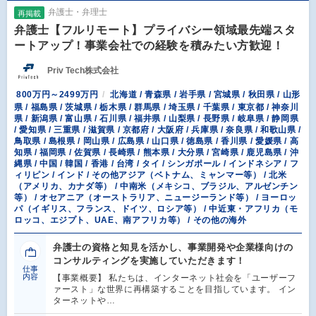
弁護士・弁理士
再掲載
弁護士【フルリモート】プライバシー領域最先端スタ
ートアップ！事業会社での経験を積みたい方歓迎！
Priv Tech株式会社
800万円～2499万円
北海道 / 青森県 / 岩手県 / 宮城県 / 秋田県 / 山形
県 / 福島県 / 茨城県 / 栃木県 / 群馬県 / 埼玉県 / 千葉県 / 東京都 / 神奈川
県 / 新潟県 / 富山県 / 石川県 / 福井県 / 山梨県 / 長野県 / 岐阜県 / 静岡県
/ 愛知県 / 三重県 / 滋賀県 / 京都府 / 大阪府 / 兵庫県 / 奈良県 / 和歌山県 /
鳥取県 / 島根県 / 岡山県 / 広島県 / 山口県 / 徳島県 / 香川県 / 愛媛県 / 高
知県 / 福岡県 / 佐賀県 / 長崎県 / 熊本県 / 大分県 / 宮崎県 / 鹿児島県 / 沖
縄県 / 中国 / 韓国 / 香港 / 台湾 / タイ / シンガポール / インドネシア / フ
ィリピン / インド / その他アジア（ベトナム、ミャンマー等） / 北米
（アメリカ、カナダ等） / 中南米（メキシコ、ブラジル、アルゼンチン
等） / オセアニア（オーストラリア、ニュージーランド等） / ヨーロッ
パ（イギリス、フランス、ドイツ、ロシア等） / 中近東・アフリカ（モ
ロッコ、エジプト、UAE、南アフリカ等） / その他の海外
弁護士の資格と知見を活かし、事業開発や企業様向けの
コンサルティングを実施していただきます！
仕事
内容
【事業概要】 私たちは、インターネット社会を「ユーザーフ
ァースト」な世界に再構築することを目指しています。 イン
ターネットや…