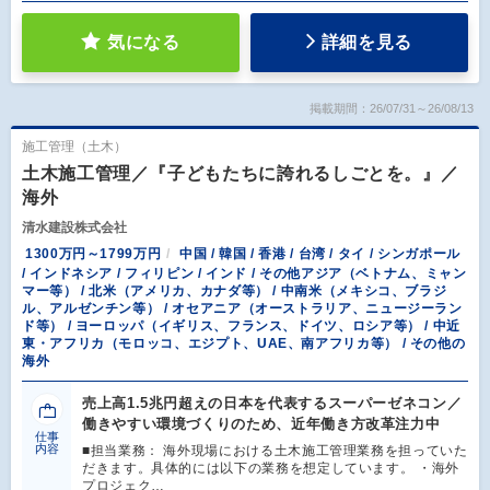
気になる
詳細を見る
掲載期間：26/07/31～26/08/13
施工管理（土木）
土木施工管理／『子どもたちに誇れるしごとを。』／
海外
清水建設株式会社
1300万円～1799万円
中国 / 韓国 / 香港 / 台湾 / タイ / シンガポール
/ インドネシア / フィリピン / インド / その他アジア（ベトナム、ミャン
マー等） / 北米（アメリカ、カナダ等） / 中南米（メキシコ、ブラジ
ル、アルゼンチン等） / オセアニア（オーストラリア、ニュージーラン
ド等） / ヨーロッパ（イギリス、フランス、ドイツ、ロシア等） / 中近
東・アフリカ（モロッコ、エジプト、UAE、南アフリカ等） / その他の
海外
売上高1.5兆円超えの日本を代表するスーパーゼネコン／
働きやすい環境づくりのため、近年働き方改革注力中
仕事
内容
■担当業務： 海外現場における土木施工管理業務を担っていた
だきます。具体的には以下の業務を想定しています。 ・海外
プロジェク…