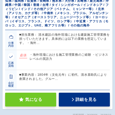
知県 / 福岡県 / 佐賀県 / 長崎県 / 熊本県 / 大分県 / 宮崎県 / 鹿児島県 / 沖
縄県 / 中国 / 韓国 / 香港 / 台湾 / タイ / シンガポール / インドネシア / フ
ィリピン / インド / その他アジア（ベトナム、ミャンマー等） / 北米
（アメリカ、カナダ等） / 中南米（メキシコ、ブラジル、アルゼンチン
等） / オセアニア（オーストラリア、ニュージーランド等） / ヨーロッ
パ（イギリス、フランス、ドイツ、ロシア等） / 中近東・アフリカ（モ
ロッコ、エジプト、UAE、南アフリカ等） / その他の海外
■担当業務： 清水建設の海外現場における建築施工管理業務を
担っていただきます。具体的には以下の業務を想定していま
す。 ・海外…
仕事
内容
・海外現場における施工管理業務のご経験 ・ビジネス
必須
レベルの英語力
応募
資格
■事業内容：1804年（文化元年）に初代、清水喜助氏により
創業されました。グルー…
会社
概要
気になる
詳細を見る