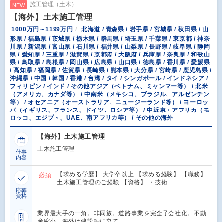
施工管理（土木）
NEW
【海外】土木施工管理
1000万円～1199万円
北海道 / 青森県 / 岩手県 / 宮城県 / 秋田県 / 山
形県 / 福島県 / 茨城県 / 栃木県 / 群馬県 / 埼玉県 / 千葉県 / 東京都 / 神奈
川県 / 新潟県 / 富山県 / 石川県 / 福井県 / 山梨県 / 長野県 / 岐阜県 / 静岡
県 / 愛知県 / 三重県 / 滋賀県 / 京都府 / 大阪府 / 兵庫県 / 奈良県 / 和歌山
県 / 鳥取県 / 島根県 / 岡山県 / 広島県 / 山口県 / 徳島県 / 香川県 / 愛媛県
/ 高知県 / 福岡県 / 佐賀県 / 長崎県 / 熊本県 / 大分県 / 宮崎県 / 鹿児島県 /
沖縄県 / 中国 / 韓国 / 香港 / 台湾 / タイ / シンガポール / インドネシア /
フィリピン / インド / その他アジア（ベトナム、ミャンマー等） / 北米
（アメリカ、カナダ等） / 中南米（メキシコ、ブラジル、アルゼンチン
等） / オセアニア（オーストラリア、ニュージーランド等） / ヨーロッ
パ（イギリス、フランス、ドイツ、ロシア等） / 中近東・アフリカ（モ
ロッコ、エジプト、UAE、南アフリカ等） / その他の海外
【海外】土木施工管理
土木施工管理
仕事
内容
【求める学歴】 大学卒以上 【求める経験】 【職務】
必須
土木施工管理のご経験 【資格】 ・技術…
応募
資格
業界最大手の一角。非同族。道路事業を完全子会社化。不動
産縮小。海外は建設軸に立て…