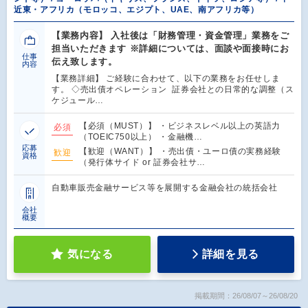
近東・アフリカ（モロッコ、エジプト、UAE、南アフリカ等）
【業務内容】 入社後は「財務管理・資金管理」業務をご
担当いただきます ※詳細については、面談や面接時にお
仕事
伝え致します。
内容
【業務詳細】 ご経験に合わせて、以下の業務をお任せしま
す。 ◇売出債オペレーション 証券会社との日常的な調整（ス
ケジュール…
【必須（MUST）】 ・ビジネスレベル以上の英語力
必須
（TOEIC750以上） ・金融機…
応募
【歓迎（WANT）】 ・売出債・ユーロ債の実務経験
歓迎
資格
（発行体サイド or 証券会社サ…
自動車販売金融サービス等を展開する金融会社の統括会社
会社
概要
気になる
詳細を見る
掲載期間：26/08/07～26/08/20