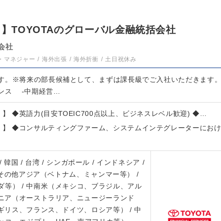
）】TOYOTAのグローバル金融統括会社
会社
・マネジャー
海外出張
海外折衝
土日祝休み
す。※将来の部長候補として、まずは課長級でご入社いただきます
ンス ‐中期経営…
）】 ◆英語力(目安TOEIC700点以上、ビジネスレベル歓迎) ◆…
T）】 ◆コンサルティングファーム、システムインテグレーターにお
 / 韓国 / 台湾 / シンガポール / インドネシア /
/ その他アジア（ベトナム、ミャンマー等） /
等） / 中南米（メキシコ、ブラジル、アル
アニア（オーストラリア、ニュージーランド
イギリス、フランス、ドイツ、ロシア等） / 中