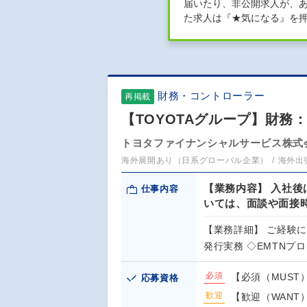
届いたり、非公開求人が、
た求人は『★気になる』を
財務・コントローラー
再掲載
【TOYOTAグループ】財務
トヨタファイナンシャルサービス株式
海外展開あり（日系グローバル企業）
海外出
【業務内容】 入社後
仕事内容
いては、面談や面接
【業務詳細】 ご経験に合
発行実務 ◇EMTNプ
必須
【必須（MUST）】
応募資格
歓迎
【歓迎（WANT）