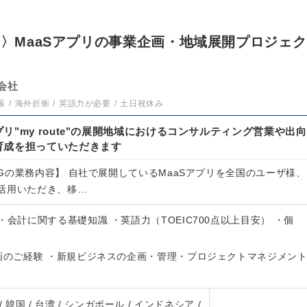
京〉MaaSアプリの事業企画・地域展開プロジェク
会社
張
海外折衝
英語力が必要
土日祝休み
リ"my route"の展開地域におけるコンサルティング営業や出向
育成を担っていただきます
Gの業務内容】 自社で展開しているMaaSアプリを全国のユーザ様、
活用いただき、移…
・会計に関する基礎知識 ・英語力（TOEIC700点以上目安） ・個
企画のご経験 ・新規ビジネスの企画・管理・プロジェクトマネジメン
 / 韓国 / 台湾 / シンガポール / インドネシア /