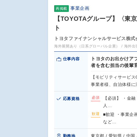
事業企画
再掲載
【TOYOTAグループ】〈東
ト
トヨタファイナンシャルサービス株式
海外展開あり（日系グローバル企業）
海外出
トヨタのお出かけアプ
仕事内容
者を含む担当の後輩
【モビリティサービス
事業者様、自治体様に
必須
【必須】 ・金融
応募資格
人…
歓迎
■歓迎 ・事業
など…
東京都 / 愛知県 / 中国
勤務地