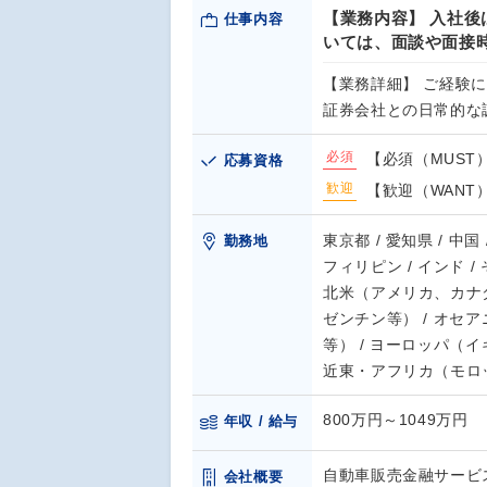
【業務内容】 入社後
仕事内容
いては、面談や面接
【業務詳細】 ご経験
証券会社との日常的な
必須
【必須（MUST
応募資格
歓迎
【歓迎（WANT
東京都 / 愛知県 / 中国
勤務地
フィリピン / インド 
北米（アメリカ、カナダ
ゼンチン等） / オセ
等） / ヨーロッパ（
近東・アフリカ（モロ
800万円～1049万円
年収 / 給与
自動車販売金融サービ
会社概要