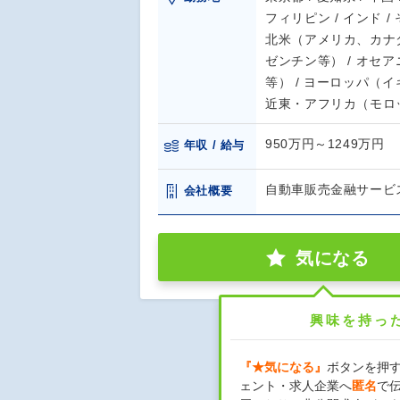
フィリピン / インド 
北米（アメリカ、カナダ
ゼンチン等） / オセ
等） / ヨーロッパ（
近東・アフリカ（モロ
950万円～1249万円
年収 / 給与
自動車販売金融サービ
会社概要
気になる
興味を持っ
『★気になる』
ボタンを押
ェント・求人企業へ
匿名
で