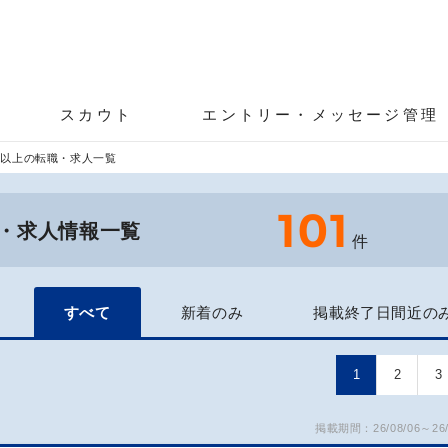
スカウト
エントリー・メッセージ管理
円以上の転職・求人一覧
101
職・求人情報一覧
件
すべて
新着のみ
掲載終了日間近の
1
2
3
掲載期間：26/08/06～26/