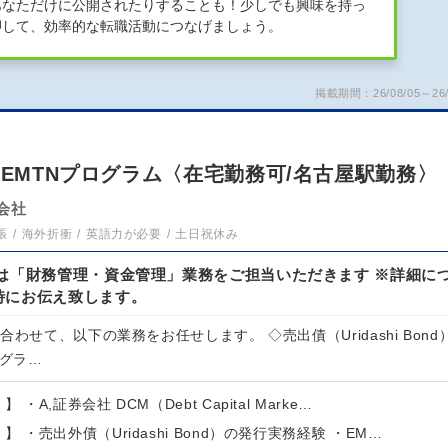
あなただけに公開されたりすることも！少しでも興味を持っ
押して、効率的な転職活動につなげましょう。
掲載期間：26/08/05～26/
：EMTNプログラム〈在宅勤務可/名古屋駅勤務〉
会社
張
海外折衝
英語力が必要
土日祝休み
は「財務管理・資金管理」業務をご担当いただきます ※詳細に
時にお伝え致します。
わせて、以下の業務をお任せします。 ◇売出債（Uridashi Bond
ログラ…
 ・A,証券会社 DCM（Debt Capital Marke…
】 ・売出外債（Uridashi Bond）の発行実務経験 ・EM…