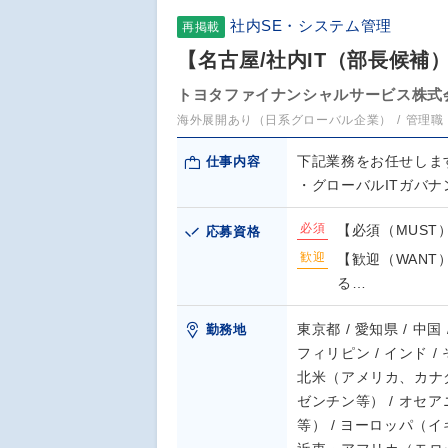
社内SE・システム管理
再掲載
【名古屋/社内IT（部長候補
トヨタファイナンシャルサービス株式
海外展開あり（日系グローバル企業）
管理職
下記業務をお任せしま
仕事内容
・グローバルITガバナ
必須
【必須（MUST
応募資格
歓迎
【歓迎（WAN
る…
東京都 / 愛知県 / 中国
勤務地
フィリピン / インド 
北米（アメリカ、カナダ
ゼンチン等） / オセ
等） / ヨーロッパ（