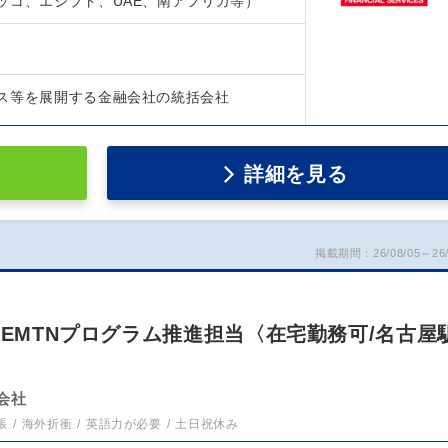
ッコ、エジプト、UAE、南アフリカ等）
ス等を展開する金融会社の統括会社
詳細を見る
掲載期間：26/08/05～26/
：EMTNプログラム推進担当〈在宅勤務可/名古屋
会社
張
海外折衝
英語力が必要
土日祝休み