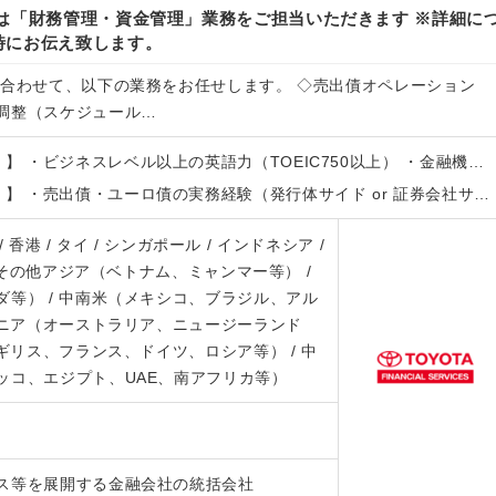
は「財務管理・資金管理」業務をご担当いただきます ※詳細に
時にお伝え致します。
に合わせて、以下の業務をお任せします。 ◇売出債オペレーション
調整（スケジュール…
）】 ・ビジネスレベル以上の英語力（TOEIC750以上） ・金融機…
）】 ・売出債・ユーロ債の実務経験（発行体サイド or 証券会社サ…
 / 香港 / タイ / シンガポール / インドネシア /
/ その他アジア（ベトナム、ミャンマー等） /
等） / 中南米（メキシコ、ブラジル、アル
アニア（オーストラリア、ニュージーランド
イギリス、フランス、ドイツ、ロシア等） / 中
ッコ、エジプト、UAE、南アフリカ等）
ス等を展開する金融会社の統括会社