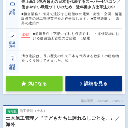
売上高1.5兆円超えの日本を代表するスーパーゼネコン／
働きやすい環境づくりのため、近年働き方改革注力中
仕事
内容
■担当業務： 海外で建設する建築物の電気・衛生・空調・情報
設備等の施工管理業務をお任せ致します。 ■業務詳細： ・海
外の建築作…
■必須条件：下記いずれも必須です。 ・海外現場にお
必須
ける建築施工管理のご経験 ・1級電…
応募
資格
清水建設は、長い歴史の中で日本を代表する数多くの建造物
をつくり続けてきました。私…
会社
概要
気になる
詳細を見る
掲載期間：26/08/04～26/08/17
施工管理（土木）
再掲載
土木施工管理／『子どもたちに誇れるしごとを。』／
海外