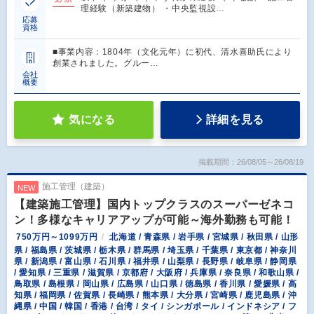
理経験（新築建物） ・中央監視設…
応募
資格
■事業内容：1804年（文化元年）に初代、清水喜助氏により
創業されました。グルー…
会社
概要
気になる
詳細を見る
掲載期間：26/08/05～26/08/19
施工管理（建築）
NEW
【建築施工管理】国内トップクラスのスーパーゼネコ
ン！多様なキャリアアップが可能～海外勤務も可能！
750万円～1099万円
北海道 / 青森県 / 岩手県 / 宮城県 / 秋田県 / 山形
県 / 福島県 / 茨城県 / 栃木県 / 群馬県 / 埼玉県 / 千葉県 / 東京都 / 神奈川
県 / 新潟県 / 富山県 / 石川県 / 福井県 / 山梨県 / 長野県 / 岐阜県 / 静岡県
/ 愛知県 / 三重県 / 滋賀県 / 京都府 / 大阪府 / 兵庫県 / 奈良県 / 和歌山県 /
鳥取県 / 島根県 / 岡山県 / 広島県 / 山口県 / 徳島県 / 香川県 / 愛媛県 / 高
知県 / 福岡県 / 佐賀県 / 長崎県 / 熊本県 / 大分県 / 宮崎県 / 鹿児島県 / 沖
縄県 / 中国 / 韓国 / 香港 / 台湾 / タイ / シンガポール / インドネシア / フ