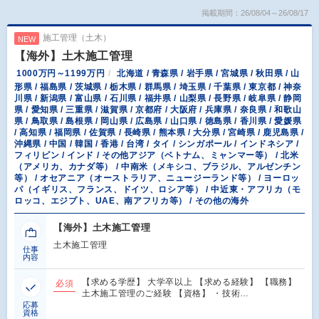
掲載期間：26/08/04～26/08/17
施工管理（土木）
NEW
【海外】土木施工管理
1000万円～1199万円
北海道 / 青森県 / 岩手県 / 宮城県 / 秋田県 / 山
形県 / 福島県 / 茨城県 / 栃木県 / 群馬県 / 埼玉県 / 千葉県 / 東京都 / 神奈
川県 / 新潟県 / 富山県 / 石川県 / 福井県 / 山梨県 / 長野県 / 岐阜県 / 静岡
県 / 愛知県 / 三重県 / 滋賀県 / 京都府 / 大阪府 / 兵庫県 / 奈良県 / 和歌山
県 / 鳥取県 / 島根県 / 岡山県 / 広島県 / 山口県 / 徳島県 / 香川県 / 愛媛県
/ 高知県 / 福岡県 / 佐賀県 / 長崎県 / 熊本県 / 大分県 / 宮崎県 / 鹿児島県 /
沖縄県 / 中国 / 韓国 / 香港 / 台湾 / タイ / シンガポール / インドネシア /
フィリピン / インド / その他アジア（ベトナム、ミャンマー等） / 北米
（アメリカ、カナダ等） / 中南米（メキシコ、ブラジル、アルゼンチン
等） / オセアニア（オーストラリア、ニュージーランド等） / ヨーロッ
パ（イギリス、フランス、ドイツ、ロシア等） / 中近東・アフリカ（モ
ロッコ、エジプト、UAE、南アフリカ等） / その他の海外
【海外】土木施工管理
土木施工管理
仕事
内容
【求める学歴】 大学卒以上 【求める経験】 【職務】
必須
土木施工管理のご経験 【資格】 ・技術…
応募
資格