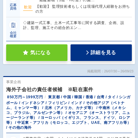
応募
【歓迎】 監理技術者もしくは現場代理人経験をお持ち
歓迎
資格
の方
◇建築一式工事、土木一式工事等に関する調査、企画、設
計、監理、施工その総合的エン…
会社
概要
気になる
詳細を見る
掲載期間：26/07/30～26/09/23
事業企画
海外子会社の責任者候補 ※駐在案件
850万円～1999万円
東京都 / 中国 / 韓国 / 香港 / 台湾 / タイ / シンガ
ポール / インドネシア / フィリピン / インド / その他アジア（ベトナ
ム、ミャンマー等） / 北米（アメリカ、カナダ等） / 中南米（メキシ
コ、ブラジル、アルゼンチン等） / オセアニア（オーストラリア、ニュ
ージーランド等） / ヨーロッパ（イギリス、フランス、ドイツ、ロシア
等） / 中近東・アフリカ（モロッコ、エジプト、UAE、南アフリカ等）
/ その他の海外