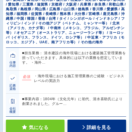
/ 愛知県 / 三重県 / 滋賀県 / 京都府 / 大阪府 / 兵庫県 / 奈良県 / 和歌山県 /
鳥取県 / 島根県 / 岡山県 / 広島県 / 山口県 / 徳島県 / 香川県 / 愛媛県 / 高
知県 / 福岡県 / 佐賀県 / 長崎県 / 熊本県 / 大分県 / 宮崎県 / 鹿児島県 / 沖
縄県 / 中国 / 韓国 / 香港 / 台湾 / タイ / シンガポール / インドネシア / フ
ィリピン / インド / その他アジア（ベトナム、ミャンマー等） / 北米
（アメリカ、カナダ等） / 中南米（メキシコ、ブラジル、アルゼンチン
等） / オセアニア（オーストラリア、ニュージーランド等） / ヨーロッ
パ（イギリス、フランス、ドイツ、ロシア等） / 中近東・アフリカ（モ
ロッコ、エジプト、UAE、南アフリカ等） / その他の海外
■担当業務： 清水建設の海外現場における建築施工管理業務を
担っていただきます。具体的には以下の業務を想定していま
す。 ・海外…
仕事
内容
・海外現場における施工管理業務のご経験 ・ビジネス
必須
レベルの英語力
応募
資格
■事業内容：1804年（文化元年）に初代、清水喜助氏により
創業されました。グルー…
会社
概要
気になる
詳細を見る