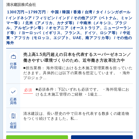
清水建設株式会社
1300万円～1799万円
中国 / 韓国 / 香港 / 台湾 / タイ / シンガポール
/ インドネシア / フィリピン / インド / その他アジア（ベトナム、ミャン
マー等） / 北米（アメリカ、カナダ等） / 中南米（メキシコ、ブラジ
ル、アルゼンチン等） / オセアニア（オーストラリア、ニュージーラン
ド等） / ヨーロッパ（イギリス、フランス、ドイツ、ロシア等） / 中近
東・アフリカ（モロッコ、エジプト、UAE、南アフリカ等） / その他の
海外
売上高1.5兆円超えの日本を代表するスーパーゼネコン／
働きやすい環境づくりのため、近年働き方改革注力中
仕事
内容
■担当業務： 海外現場における土木施工管理業務を担っていた
だきます。具体的には以下の業務を想定しています。 ・海外
プロジェク…
■必須条件：下記いずれも必須です。 ・海外現場にお
必須
ける土木施工管理のご経験 ・1級土…
応募
資格
清水建設は、長い歴史の中で日本を代表する数多くの建造物
をつくり続けてきました。私…
会社
概要