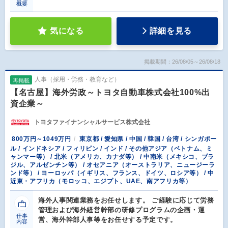
概要
気になる
詳細を見る
掲載期間：26/08/05～26/08/18
人事（採用・労務・教育など）
再掲載
【名古屋】海外労政～トヨタ自動車株式会社100%出
資企業～
トヨタファイナンシャルサービス株式会社
800万円～1049万円
東京都 / 愛知県 / 中国 / 韓国 / 台湾 / シンガポー
ル / インドネシア / フィリピン / インド / その他アジア（ベトナム、ミ
ャンマー等） / 北米（アメリカ、カナダ等） / 中南米（メキシコ、ブラ
ジル、アルゼンチン等） / オセアニア（オーストラリア、ニュージーラ
ンド等） / ヨーロッパ（イギリス、フランス、ドイツ、ロシア等） / 中
近東・アフリカ（モロッコ、エジプト、UAE、南アフリカ等）
海外人事関連業務をお任せします。 ご経験に応じて労務
管理および海外経営幹部の研修プログラムの企画・運
仕事
営、海外幹部人事等をお任せする予定です。
内容