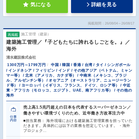
気になる
詳細を見る
掲載期間：26/08/04～26/08/17
施工管理（建築）
再掲載
建築施工管理／『子どもたちに誇れるしごとを。』／
海外
清水建設株式会社
1300万円～1799万円
中国 / 韓国 / 香港 / 台湾 / タイ / シンガポール
/ インドネシア / フィリピン / インド / その他アジア（ベトナム、ミャン
マー等） / 北米（アメリカ、カナダ等） / 中南米（メキシコ、ブラジ
ル、アルゼンチン等） / オセアニア（オーストラリア、ニュージーラン
ド等） / ヨーロッパ（イギリス、フランス、ドイツ、ロシア等） / 中近
東・アフリカ（モロッコ、エジプト、UAE、南アフリカ等） / その他の
海外
売上高1.5兆円超えの日本を代表するスーパーゼネコン／
働きやすい環境づくりのため、近年働き方改革注力中
仕事
内容
■担当業務： 海外現場における建築施工管理業務を担っていた
だきます。具体的には以下の業務を想定しています。 ・海外
プロジェク…