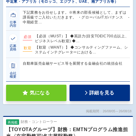
中近東・アフリカ（モロッコ、エジプト、UAE、南アフリカ等）
下記業務をお任せします。※将来の部長候補として、まずは
課長級でご入社いただきます。 ・グローバルITガバナンス ‐
中期経営…
仕事
内容
【必須（MUST）】 ◆英語力(目安TOEIC700点以上、
必須
ビジネスレベル歓迎) ◆…
応募
【歓迎（WANT）】 ◆コンサルティングファーム、シ
歓迎
資格
ステムインテグレーターにおける…
自動車販売金融サービス等を展開する金融会社の統括会社
会社
概要
気になる
詳細を見る
掲載期間：26/08/05～26/08/18
財務・コントローラー
再掲載
【TOYOTAグループ】財務：EMTNプログラム推進担