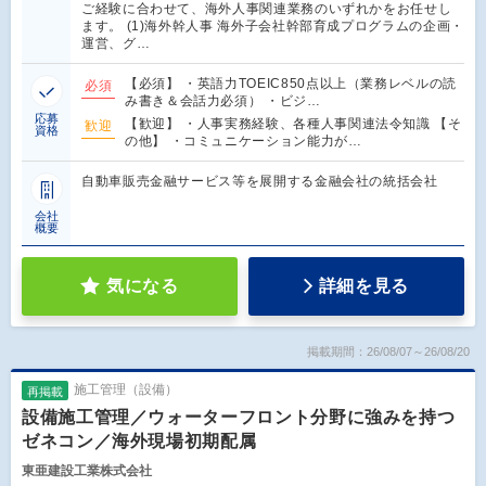
ご経験に合わせて、海外人事関連業務のいずれかをお任せし
ます。 (1)海外幹人事 海外子会社幹部育成プログラムの企画・
運営、グ…
【必須】 ・英語力TOEIC850点以上（業務レベルの読
必須
み書き＆会話力必須） ・ビジ…
応募
【歓迎】 ・人事実務経験、各種人事関連法令知識 【そ
歓迎
資格
の他】 ・コミュニケーション能力が…
自動車販売金融サービス等を展開する金融会社の統括会社
会社
概要
気になる
詳細を見る
掲載期間：26/08/07～26/08/20
施工管理（設備）
再掲載
設備施工管理／ウォーターフロント分野に強みを持つ
ゼネコン／海外現場初期配属
東亜建設工業株式会社