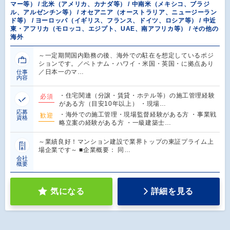
マー等） / 北米（アメリカ、カナダ等） / 中南米（メキシコ、ブラジ
ル、アルゼンチン等） / オセアニア（オーストラリア、ニュージーラン
ド等） / ヨーロッパ（イギリス、フランス、ドイツ、ロシア等） / 中近
東・アフリカ（モロッコ、エジプト、UAE、南アフリカ等） / その他の
海外
～一定期間国内勤務の後、海外での駐在を想定しているポジ
ションです。／ベトナム・ハワイ・米国・英国・に拠点あり
／日本一のマ…
仕事
内容
・住宅関連（分譲・賃貸・ホテル等）の施工管理経験
必須
がある方（目安10年以上） ・現場…
応募
・海外での施工管理・現場監督経験がある方 ・事業戦
歓迎
資格
略立案の経験がある方 ・一級建築士…
～業績良好！マンション建設で業界トップの東証プライム上
場企業です～ ■企業概要： 同…
会社
概要
気になる
詳細を見る