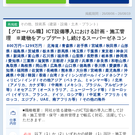
掲載期間：26/08/06～26/08/19
その他、技術系（建築・設備・土木・プラント）
再掲載
【グローバル職】ICT設備導入における計画・施工管
理 ※建物をアップデートし続けるスーパーゼネコン
800万円～1299万円
北海道 / 青森県 / 岩手県 / 宮城県 / 秋田県 / 山形
県 / 福島県 / 茨城県 / 栃木県 / 群馬県 / 埼玉県 / 千葉県 / 東京都 / 神奈川
県 / 新潟県 / 富山県 / 石川県 / 福井県 / 山梨県 / 長野県 / 岐阜県 / 静岡県
/ 愛知県 / 三重県 / 滋賀県 / 京都府 / 大阪府 / 兵庫県 / 奈良県 / 和歌山県 /
鳥取県 / 島根県 / 岡山県 / 広島県 / 山口県 / 徳島県 / 香川県 / 愛媛県 / 高
知県 / 福岡県 / 佐賀県 / 長崎県 / 熊本県 / 大分県 / 宮崎県 / 鹿児島県 / 沖
縄県 / 中国 / 韓国 / 香港 / 台湾 / タイ / シンガポール / インドネシア / フ
ィリピン / インド / その他アジア（ベトナム、ミャンマー等） / 北米
（アメリカ、カナダ等） / 中南米（メキシコ、ブラジル、アルゼンチン
等） / オセアニア（オーストラリア、ニュージーランド等） / ヨーロッ
パ（イギリス、フランス、ドイツ、ロシア等） / 中近東・アフリカ（モ
ロッコ、エジプト、UAE、南アフリカ等） / その他の海外
■職種概要： 同社が造る建物へのICT設備の導入に際して計
画・施工管理・保守・維持管理まで幅広く対応、活躍してい
ただきます…
仕事
内容
以下（1）か（2）いずれかの経験 （1）設計・施工管
必須