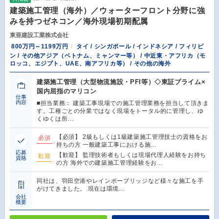
建築施工管理（海外）／ウォーターフロント分野に強
みを持つゼネコン／海外現場初期配属
東亜建設工業株式会社
800万円～1199万円
タイ / シンガポール / インドネシア / フィリピ
ン / その他アジア（ベトナム、ミャンマー等） / 中近東・アフリカ（モ
ロッコ、エジプト、UAE、南アフリカ等） / その他の海外
建築施工管理（大型物流施設・PFI等）◇東証プライム×
国内屈指のマリコン
仕事
内容
■担当業務： 建築工事現場での施工管理業務を担当して頂きま
す。工種ごとの分業ではなく現場をトータル的に管理し、ゆ
くゆくは所…
【必須】 2級もしくは1級建築施工管理技士の資格をお
必須
持ちの方 一般建築工事における施…
応募
【歓迎】 監理技術者もしくは現場代理人経験をお持ち
歓迎
資格
の方 海外での建築施工管理経験をお…
同社は、羽田空港やレインボーブリッジなど様々な施工を手
がけてきました。 現在は環境…
会社
概要