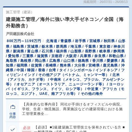
掲載期間：26/07/31～26/08/13
施工管理（建築）
建築施工管理／海外に強い準大手ゼネコン／全国（海
外勤務含）
戸田建設株式会社
800万円～1199万円
北海道 / 青森県 / 岩手県 / 宮城県 / 秋田県 / 山形
県 / 福島県 / 茨城県 / 栃木県 / 群馬県 / 埼玉県 / 千葉県 / 東京都 / 神奈川
県 / 新潟県 / 富山県 / 石川県 / 福井県 / 山梨県 / 長野県 / 岐阜県 / 静岡県
/ 愛知県 / 三重県 / 滋賀県 / 京都府 / 大阪府 / 兵庫県 / 奈良県 / 和歌山県 /
鳥取県 / 島根県 / 岡山県 / 広島県 / 山口県 / 徳島県 / 香川県 / 愛媛県 / 高
知県 / 福岡県 / 佐賀県 / 長崎県 / 熊本県 / 大分県 / 宮崎県 / 鹿児島県 / 沖
縄県 / 中国 / 韓国 / 香港 / 台湾 / タイ / シンガポール / インドネシア / フ
ィリピン / インド / その他アジア（ベトナム、ミャンマー等） / 北米
（アメリカ、カナダ等） / 中南米（メキシコ、ブラジル、アルゼンチン
等） / オセアニア（オーストラリア、ニュージーランド等） / ヨーロッ
パ（イギリス、フランス、ドイツ、ロシア等） / 中近東・アフリカ（モ
ロッコ、エジプト、UAE、南アフリカ等） / その他の海外
【具体的な仕事内容】 同社が手掛けるオフィスビルや病院、
学校、生産・物流施設、商業施設などの建築現場における施
工管理業務全…
仕事
内容
【必須】 ■1級建築施工管理技士を保有されている方 ■
必須
一般建築物（S造・RC造）の施…