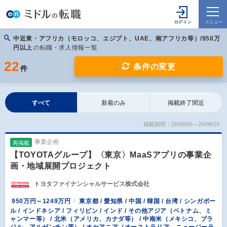
中近東・アフリカ（モロッコ、エジプト、UAE、南アフリカ等）/950万
円以上
の転職・求人情報一覧
22
条件の変更
件
すべて
新着のみ
掲載終了間近
掲載期間：26/08/06～26/08/19
事業企画
再掲載
【TOYOTAグループ】〈東京〉MaaSアプリの事業企
画・地域展開プロジェクト
トヨタファイナンシャルサービス株式会社
950万円～1249万円
東京都 / 愛知県 / 中国 / 韓国 / 台湾 / シンガポー
ル / インドネシア / フィリピン / インド / その他アジア（ベトナム、ミ
ャンマー等） / 北米（アメリカ、カナダ等） / 中南米（メキシコ、ブラ
ジル、アルゼンチン等） / オセアニア（オーストラリア、ニュージーラ