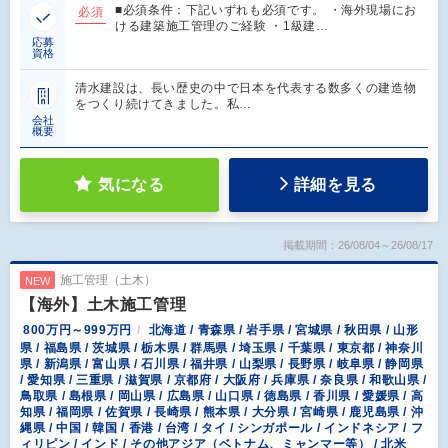
■必須条件：下記いずれも必須です。 ・海外現場にお
必須
ける建築施工管理のご経験 ・1級建…
応募
資格
清水建設は、長い歴史の中で日本を代表する数多くの建造物
をつくり続けてきました。私…
会社
概要
気になる
詳細を見る
掲載期間：26/08/04～26/08/17
施工管理（土木）
NEW
【海外】土木施工管理
800万円～999万円
北海道 / 青森県 / 岩手県 / 宮城県 / 秋田県 / 山形
県 / 福島県 / 茨城県 / 栃木県 / 群馬県 / 埼玉県 / 千葉県 / 東京都 / 神奈川
県 / 新潟県 / 富山県 / 石川県 / 福井県 / 山梨県 / 長野県 / 岐阜県 / 静岡県
/ 愛知県 / 三重県 / 滋賀県 / 京都府 / 大阪府 / 兵庫県 / 奈良県 / 和歌山県 /
鳥取県 / 島根県 / 岡山県 / 広島県 / 山口県 / 徳島県 / 香川県 / 愛媛県 / 高
知県 / 福岡県 / 佐賀県 / 長崎県 / 熊本県 / 大分県 / 宮崎県 / 鹿児島県 / 沖
縄県 / 中国 / 韓国 / 香港 / 台湾 / タイ / シンガポール / インドネシア / フ
ィリピン / インド / その他アジア（ベトナム、ミャンマー等） / 北米