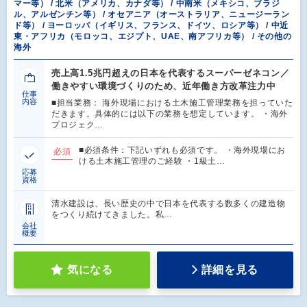
マー等） / 北米（アメリカ、カナダ等） / 中南米（メキシコ、ブラジ
ル、アルゼンチン等） / オセアニア（オーストラリア、ニュージーラン
ド等） / ヨーロッパ（イギリス、フランス、ドイツ、ロシア等） / 中近
東・アフリカ（モロッコ、エジプト、UAE、南アフリカ等） / その他の
海外
売上高1.5兆円超えの日本を代表するスーパーゼネコン／
働きやすい環境づくりのため、近年働き方改革注力中
仕事
内容
■担当業務： 海外現場における土木施工管理業務を担っていた
だきます。具体的には以下の業務を想定しています。 ・海外
プロジェク…
■必須条件：下記いずれも必須です。 ・海外現場にお
必須
ける土木施工管理のご経験 ・1級土…
応募
資格
清水建設は、長い歴史の中で日本を代表する数多くの建造物
をつくり続けてきました。私…
会社
概要
気になる
詳細を見る