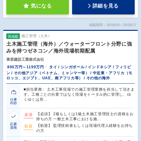
気になる
詳細を見る
掲載期間：26/08/04～26/08/17
施工管理（土木）
再掲載
土木施工管理（海外）／ウォーターフロント分野に強
みを持つゼネコン／海外現場初期配属
東亜建設工業株式会社
800万円～1199万円
タイ / シンガポール / インドネシア / フィリピ
ン / その他アジア（ベトナム、ミャンマー等） / 中近東・アフリカ（モ
ロッコ、エジプト、UAE、南アフリカ等） / その他の海外
■担当業務： 土木工事現場での施工管理業務を担当して頂きま
す。工種ごとの分業ではなく現場をトータル的に管理し、ゆ
くゆくは所…
仕事
内容
【必須】 2級もしくは1級土木施工管理技士の資格をお
必須
持ちの方 一般土木工事における施…
応募
【歓迎】 監理技術者もしくは現場代理人経験をお持ち
歓迎
資格
の方