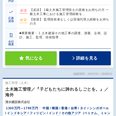
内容
【必須】 1級土木施工管理技士の資格をお持ちの方 一
必須
般土木工事における施工管理経験を…
応募
【歓迎】 監理技術者もしくは現場代理人経験をお持ち
歓迎
資格
の方
■事業概要： 1.土木建築その他工事の調査、測量、企画、設
計、施工、監理、技術指導…
会社
概要
気になる
詳細を見る
掲載期間：26/07/31～26/08/13
施工管理（土木）
土木施工管理／『子どもたちに誇れるしごとを。』／
海外
清水建設株式会社
1300万円～1799万円
中国 / 韓国 / 香港 / 台湾 / タイ / シンガポール
/ インドネシア / フィリピン / インド / その他アジア（ベトナム、ミャン