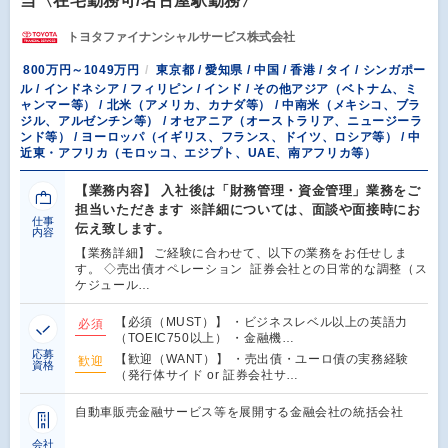
当〈在宅勤務可/名古屋駅勤務〉
トヨタファイナンシャルサービス株式会社
800万円～1049万円
東京都 / 愛知県 / 中国 / 香港 / タイ / シンガポー
ル / インドネシア / フィリピン / インド / その他アジア（ベトナム、ミ
ャンマー等） / 北米（アメリカ、カナダ等） / 中南米（メキシコ、ブラ
ジル、アルゼンチン等） / オセアニア（オーストラリア、ニュージーラ
ンド等） / ヨーロッパ（イギリス、フランス、ドイツ、ロシア等） / 中
近東・アフリカ（モロッコ、エジプト、UAE、南アフリカ等）
【業務内容】 入社後は「財務管理・資金管理」業務をご
担当いただきます ※詳細については、面談や面接時にお
仕事
伝え致します。
内容
【業務詳細】 ご経験に合わせて、以下の業務をお任せしま
す。 ◇売出債オペレーション 証券会社との日常的な調整（ス
ケジュール…
【必須（MUST）】 ・ビジネスレベル以上の英語力
必須
（TOEIC750以上） ・金融機…
応募
【歓迎（WANT）】 ・売出債・ユーロ債の実務経験
歓迎
資格
（発行体サイド or 証券会社サ…
自動車販売金融サービス等を展開する金融会社の統括会社
会社