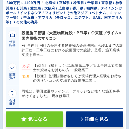
800万円～1199万円
北海道 / 宮城県 / 埼玉県 / 千葉県 / 東京都 / 神奈
川県 / 石川県 / 愛知県 / 大阪府 / 広島県 / 香川県 / 福岡県 / タイ / シンガ
ポール / インドネシア / フィリピン / その他アジア（ベトナム、ミャン
マー等） / 中近東・アフリカ（モロッコ、エジプト、UAE、南アフリカ
等） / その他の海外
設備施工管理（大型物流施設・PFI等）◇東証プライム×
国内屈指のマリコン
仕事
内容
■仕事内容 同社の受注する建築物の企画段階から竣工までの設
計工程・工事工程における設備面での設計、監理、施工業務
支援を担当…
【必須】 2級もしくは1級電気工事／管工事施工管理技
必須
士の資格をお持ちの方 一般建築工…
応募
【歓迎】 監理技術者もしくは現場代理人経験をお持ち
歓迎
資格
の方 ゼネコンの立場での設備施工管…
同社は、羽田空港やレインボーブリッジなど様々な施工を手
がけてきました。 現在は環境…
会社
概要
気になる
詳細を見る