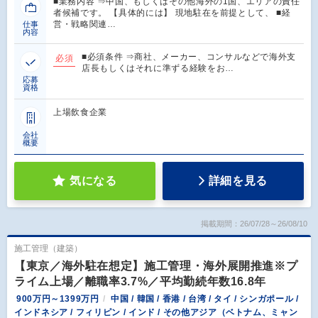
■業務内容 ⇒中国、もしくはその他海外の1国、エリアの責任
者候補です。 【具体的には】 現地駐在を前提として、 ■経
営・戦略関連…
仕事
内容
■必須条件 ⇒商社、メーカー、コンサルなどで海外支
必須
店長もしくはそれに準ずる経験をお…
応募
資格
上場飲食企業
会社
概要
気になる
詳細を見る
掲載期間：26/07/28～26/08/10
施工管理（建築）
【東京／海外駐在想定】施工管理・海外展開推進※プ
ライム上場／離職率3.7%／平均勤続年数16.8年
900万円～1399万円
中国 / 韓国 / 香港 / 台湾 / タイ / シンガポール /
インドネシア / フィリピン / インド / その他アジア（ベトナム、ミャン