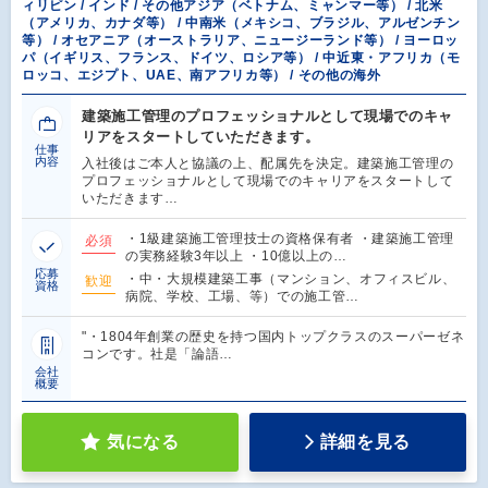
ィリピン / インド / その他アジア（ベトナム、ミャンマー等） / 北米
（アメリカ、カナダ等） / 中南米（メキシコ、ブラジル、アルゼンチン
等） / オセアニア（オーストラリア、ニュージーランド等） / ヨーロッ
パ（イギリス、フランス、ドイツ、ロシア等） / 中近東・アフリカ（モ
ロッコ、エジプト、UAE、南アフリカ等） / その他の海外
建築施工管理のプロフェッショナルとして現場でのキャ
リアをスタートしていただきます。
仕事
内容
入社後はご本人と協議の上、配属先を決定。建築施工管理の
プロフェッショナルとして現場でのキャリアをスタートして
いただきます…
・1級建築施工管理技士の資格保有者 ・建築施工管理
必須
の実務経験3年以上 ・10億以上の…
応募
・中・大規模建築工事（マンション、オフィスビル、
歓迎
資格
病院、学校、工場、等）での施工管…
"・1804年創業の歴史を持つ国内トップクラスのスーパーゼネ
コンです。社是「論語…
会社
概要
気になる
詳細を見る