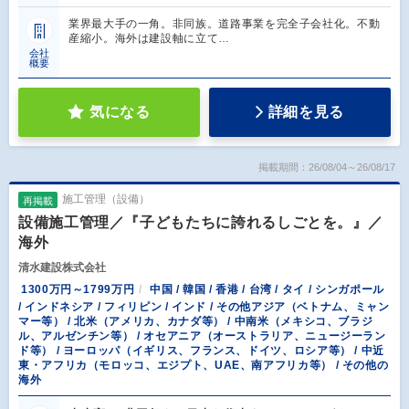
業界最大手の一角。非同族。道路事業を完全子会社化。不動
産縮小。海外は建設軸に立て…
会社
概要
気になる
詳細を見る
掲載期間：26/08/04～26/08/17
施工管理（設備）
再掲載
設備施工管理／『子どもたちに誇れるしごとを。』／
海外
清水建設株式会社
1300万円～1799万円
中国 / 韓国 / 香港 / 台湾 / タイ / シンガポール
/ インドネシア / フィリピン / インド / その他アジア（ベトナム、ミャン
マー等） / 北米（アメリカ、カナダ等） / 中南米（メキシコ、ブラジ
ル、アルゼンチン等） / オセアニア（オーストラリア、ニュージーラン
ド等） / ヨーロッパ（イギリス、フランス、ドイツ、ロシア等） / 中近
東・アフリカ（モロッコ、エジプト、UAE、南アフリカ等） / その他の
海外