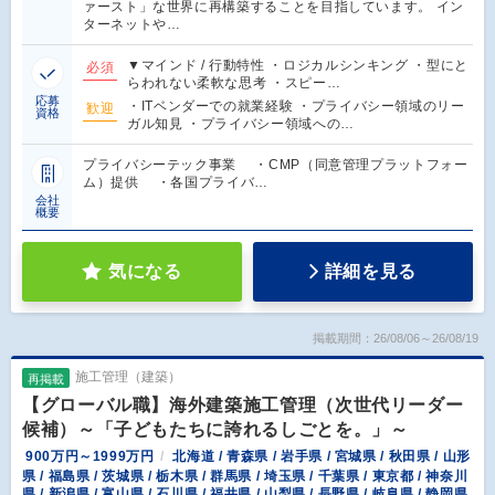
ァースト」な世界に再構築することを目指しています。 イン
ターネットや…
▼マインド / 行動特性 ・ロジカルシンキング ・型にと
必須
らわれない柔軟な思考 ・スピー…
応募
・ITベンダーでの就業経験 ・プライバシー領域のリー
歓迎
資格
ガル知見 ・プライバシー領域への…
プライバシーテック事業 ・CMP（同意管理プラットフォー
ム）提供 ・各国プライバ…
会社
概要
気になる
詳細を見る
掲載期間：26/08/06～26/08/19
施工管理（建築）
再掲載
【グローバル職】海外建築施工管理（次世代リーダー
候補）～「子どもたちに誇れるしごとを。」～
900万円～1999万円
北海道 / 青森県 / 岩手県 / 宮城県 / 秋田県 / 山形
県 / 福島県 / 茨城県 / 栃木県 / 群馬県 / 埼玉県 / 千葉県 / 東京都 / 神奈川
県 / 新潟県 / 富山県 / 石川県 / 福井県 / 山梨県 / 長野県 / 岐阜県 / 静岡県