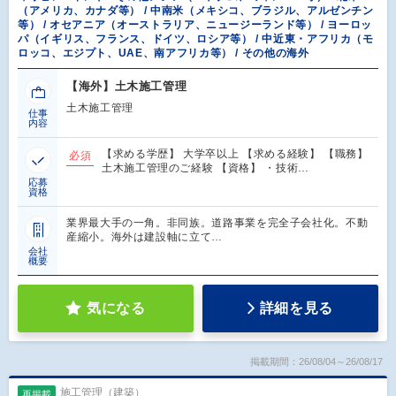
（アメリカ、カナダ等） / 中南米（メキシコ、ブラジル、アルゼンチン
等） / オセアニア（オーストラリア、ニュージーランド等） / ヨーロッ
パ（イギリス、フランス、ドイツ、ロシア等） / 中近東・アフリカ（モ
ロッコ、エジプト、UAE、南アフリカ等） / その他の海外
【海外】土木施工管理
土木施工管理
仕事
内容
【求める学歴】 大学卒以上 【求める経験】 【職務】
必須
土木施工管理のご経験 【資格】 ・技術…
応募
資格
業界最大手の一角。非同族。道路事業を完全子会社化。不動
産縮小。海外は建設軸に立て…
会社
概要
気になる
詳細を見る
掲載期間：26/08/04～26/08/17
施工管理（建築）
再掲載