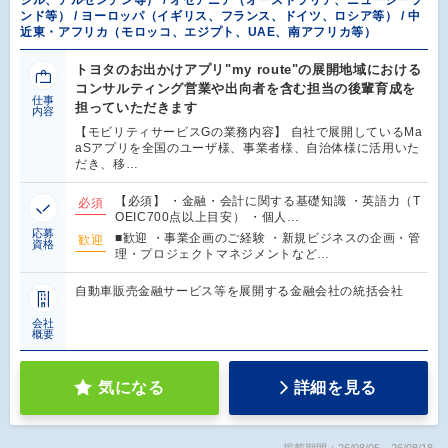
ンド等） / ヨーロッパ（イギリス、フランス、ドイツ、ロシア等） / 中
近東・アフリカ（モロッコ、エジプト、UAE、南アフリカ等）
トヨタのお出かけアプリ"my route"の展開地域における
コンサルティング営業や出向者を含む担当の後輩育成を
仕事
担っていただきます
内容
【モビリティサービスGの業務内容】 自社で展開しているMa
aSアプリを全国のユーザ様、事業者様、自治体様に活用いた
だき、移…
【必須】 ・金融・会計に関する基礎知識 ・英語力（T
必須
OEIC700点以上目安） ・個人…
応募
■歓迎 ・事業企画のご経験 ・新規ビジネスの企画・管
歓迎
資格
理・プロジェクトマネジメントなど…
自動車販売金融サービス等を展開する金融会社の統括会社
会社
概要
気になる
詳細を見る
掲載期間：26/08/05～26/08/18