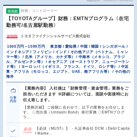
財務・コントローラー
再掲載
【TOYOTAグループ】財務：EMTNプログラム〈在宅
勤務可/名古屋駅勤務〉
トヨタファイナンシャルサービス株式会社
1000万円～1599万円
東京都 / 愛知県 / 中国 / 韓国 / シンガポール /
インドネシア / フィリピン / インド / その他アジア（ベトナム、ミャン
マー等） / 北米（アメリカ、カナダ等） / 中南米（メキシコ、ブラジ
ル、アルゼンチン等） / オセアニア（オーストラリア、ニュージーラン
ド等） / ヨーロッパ（イギリス、フランス、ドイツ、ロシア等） / 中近
東・アフリカ（モロッコ、エジプト、UAE、南アフリカ等） / その他の
海外
【業務内容】 入社後は「財務管理・資金管理」業務をご
担当いただきます ※詳細については、面談や面接時にお
仕事
伝え致します。
内容
【業務詳細】 ご経験に合わせて、以下の業務をお任せしま
す。 ◇売出債（Uridashi Bond）発行実務 ◇EMTNプログ
ラ…
【必須（MUST）】 ・A,証券会社 DCM（Debt Capita
必須
l Marke…