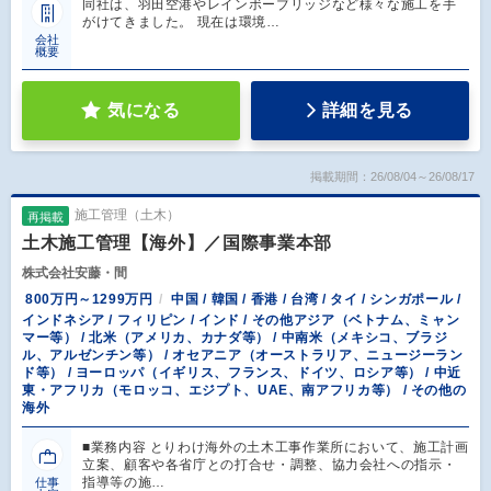
同社は、羽田空港やレインボーブリッジなど様々な施工を手
がけてきました。 現在は環境…
会社
概要
気になる
詳細を見る
掲載期間：26/08/04～26/08/17
施工管理（土木）
再掲載
土木施工管理【海外】／国際事業本部
株式会社安藤・間
800万円～1299万円
中国 / 韓国 / 香港 / 台湾 / タイ / シンガポール /
インドネシア / フィリピン / インド / その他アジア（ベトナム、ミャン
マー等） / 北米（アメリカ、カナダ等） / 中南米（メキシコ、ブラジ
ル、アルゼンチン等） / オセアニア（オーストラリア、ニュージーラン
ド等） / ヨーロッパ（イギリス、フランス、ドイツ、ロシア等） / 中近
東・アフリカ（モロッコ、エジプト、UAE、南アフリカ等） / その他の
海外
■業務内容 とりわけ海外の土木工事作業所において、施工計画
立案、顧客や各省庁との打合せ・調整、協力会社への指示・
指導等の施…
仕事