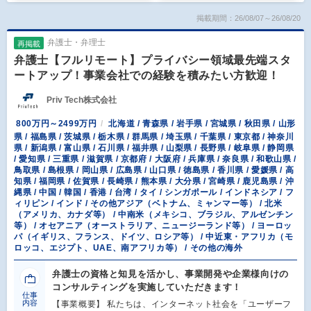
掲載期間：26/08/07～26/08/20
弁護士・弁理士
再掲載
弁護士【フルリモート】プライバシー領域最先端スタ
ートアップ！事業会社での経験を積みたい方歓迎！
Priv Tech株式会社
800万円～2499万円
北海道 / 青森県 / 岩手県 / 宮城県 / 秋田県 / 山形
県 / 福島県 / 茨城県 / 栃木県 / 群馬県 / 埼玉県 / 千葉県 / 東京都 / 神奈川
県 / 新潟県 / 富山県 / 石川県 / 福井県 / 山梨県 / 長野県 / 岐阜県 / 静岡県
/ 愛知県 / 三重県 / 滋賀県 / 京都府 / 大阪府 / 兵庫県 / 奈良県 / 和歌山県 /
鳥取県 / 島根県 / 岡山県 / 広島県 / 山口県 / 徳島県 / 香川県 / 愛媛県 / 高
知県 / 福岡県 / 佐賀県 / 長崎県 / 熊本県 / 大分県 / 宮崎県 / 鹿児島県 / 沖
縄県 / 中国 / 韓国 / 香港 / 台湾 / タイ / シンガポール / インドネシア / フ
ィリピン / インド / その他アジア（ベトナム、ミャンマー等） / 北米
（アメリカ、カナダ等） / 中南米（メキシコ、ブラジル、アルゼンチン
等） / オセアニア（オーストラリア、ニュージーランド等） / ヨーロッ
パ（イギリス、フランス、ドイツ、ロシア等） / 中近東・アフリカ（モ
ロッコ、エジプト、UAE、南アフリカ等） / その他の海外
弁護士の資格と知見を活かし、事業開発や企業様向けの
コンサルティングを実施していただきます！
仕事
内容
【事業概要】 私たちは、インターネット社会を「ユーザーフ