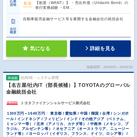
応募
【歓迎（WANT）】 ・売出外債（Uridashi Bond）の
歓迎
資格
発行実務経験 ・EM…
自動車販売金融サービス等を展開する金融会社の統括会社
会社
概要
気になる
詳細を見る
掲載期間：26/08/05～26/08/18
社内SE・システム管理
再掲載
【名古屋/社内IT（部長候補）】TOYOTAのグローバル
金融統括会社
トヨタファイナンシャルサービス株式会社
1300万円～1649万円
東京都 / 愛知県 / 中国 / 韓国 / 台湾 / シンガポ
ール / インドネシア / フィリピン / インド / その他アジア（ベトナム、
ミャンマー等） / 北米（アメリカ、カナダ等） / 中南米（メキシコ、ブ
ラジル、アルゼンチン等） / オセアニア（オーストラリア、ニュージー
ランド等） / ヨーロッパ（イギリス、フランス、ドイツ、ロシア等） /