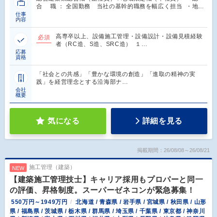
合 職 ： 全国勤務 当社の基幹的職務を幅広く担当 ・地…
仕事
内容
高専卒以上、設備施工管理・設備設計・設備見積経験
必須
者（RC造、S造、SRC造） １…
応募
資格
「社会との共感」「豊かな環境の創造」「進取の精神の実
践」を経営理念とする沿海部ナ…
会社
概要
気になる
詳細を見る
掲載期間：26/08/08～26/08/21
施工管理（建築）
NEW
【建築施工管理技士】キャリア採用もプロパーと同一
の評価、昇格制度。スーパーゼネコンが緊急募集！
550万円～1949万円
北海道 / 青森県 / 岩手県 / 宮城県 / 秋田県 / 山形
県 / 福島県 / 茨城県 / 栃木県 / 群馬県 / 埼玉県 / 千葉県 / 東京都 / 神奈川