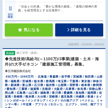
「社会との共感」「豊かな環境の創造」「進取の精神の実
践」を経営理念とする沿海部ナ…
会社
概要
気になる
詳細を見る
掲載期間：26/08/08～26/08/21
施工管理（建築）
再掲載
◆先進技術/高給与(～1100万)/3事業(建築・土木・海
外)の大手ゼネコン「建築施工管理職」募集。
◆五洋建設株式会社
450万円～1099万円
北海道 / 青森県 / 岩手県 / 宮城県 / 秋田県 / 山形
県 / 福島県 / 茨城県 / 栃木県 / 群馬県 / 埼玉県 / 千葉県 / 東京都 / 神奈川
県 / 新潟県 / 富山県 / 石川県 / 福井県 / 山梨県 / 長野県 / 岐阜県 / 静岡県
/ 愛知県 / 三重県 / 滋賀県 / 京都府 / 大阪府 / 兵庫県 / 奈良県 / 和歌山県 /
岡山県 / 広島県 / 山口県 / 徳島県 / 香川県 / 愛媛県 / 高知県 / 福岡県 / 佐
賀県 / 長崎県 / 熊本県 / 大分県 / 宮崎県 / 鹿児島県 / 沖縄県 / 香港 / タイ
/ シンガポール / インドネシア / インド / その他アジア（ベトナム、ミャ
ンマー等） / 中近東・アフリカ（モロッコ、エジプト、UAE、南アフリ