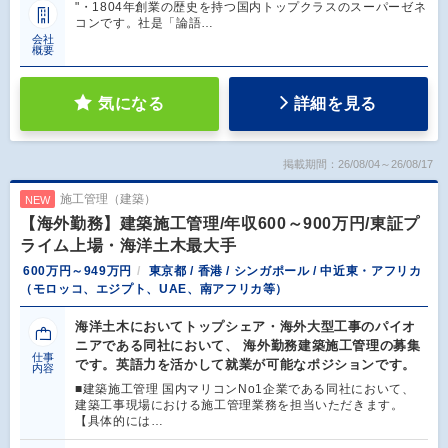
"・1804年創業の歴史を持つ国内トップクラスのスーパーゼネ
コンです。社是「論語…
会社
概要
気になる
詳細を見る
掲載期間：26/08/04～26/08/17
施工管理（建築）
NEW
【海外勤務】建築施工管理/年収600～900万円/東証プ
ライム上場・海洋土木最大手
600万円～949万円
東京都 / 香港 / シンガポール / 中近東・アフリカ
（モロッコ、エジプト、UAE、南アフリカ等）
海洋土木においてトップシェア・海外大型工事のパイオ
ニアである同社において、 海外勤務建築施工管理の募集
仕事
です。英語力を活かして就業が可能なポジションです。
内容
■建築施工管理 国内マリコンNo1企業である同社において、
建築工事現場における施工管理業務を担当いただきます。
【具体的には…