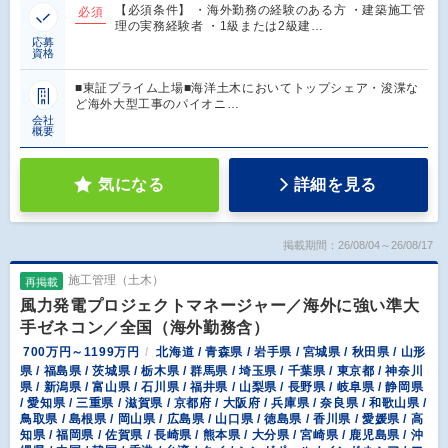
【必須条件】 ・海外勤務の経験のある方 ・建築施工管
必須
理の実務経験者 ・1級または2級建…
応募
資格
■東証プライム上場■海洋土木においてトップシェア・浚渫な
ど海外大型工事のパイオニ…
会社
概要
気になる
詳細を見る
掲載期間：26/08/04～26/08/17
施工管理（土木）
再掲載
風力発電プロジェクトマネージャー／海外に強い準大
手ゼネコン／全国（海外勤務含）
700万円～1199万円
北海道 / 青森県 / 岩手県 / 宮城県 / 秋田県 / 山形
県 / 福島県 / 茨城県 / 栃木県 / 群馬県 / 埼玉県 / 千葉県 / 東京都 / 神奈川
県 / 新潟県 / 富山県 / 石川県 / 福井県 / 山梨県 / 長野県 / 岐阜県 / 静岡県
/ 愛知県 / 三重県 / 滋賀県 / 京都府 / 大阪府 / 兵庫県 / 奈良県 / 和歌山県 /
鳥取県 / 島根県 / 岡山県 / 広島県 / 山口県 / 徳島県 / 香川県 / 愛媛県 / 高
知県 / 福岡県 / 佐賀県 / 長崎県 / 熊本県 / 大分県 / 宮崎県 / 鹿児島県 / 沖