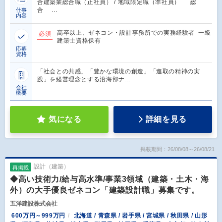
合建築業総合職（正社員） / 地域限定職（準社員） 総
合 …
仕事
内容
高卒以上、ゼネコン・設計事務所での実務経験者 一級
必須
建築士資格保有
応募
資格
「社会との共感」「豊かな環境の創造」「進取の精神の実
践」を経営理念とする沿海部ナ…
会社
概要
気になる
詳細を見る
掲載期間：26/08/08～26/08/21
設計（建築）
再掲載
◆高い技術力/給与高水準/事業3領域（建築・土木・海
外）の大手優良ゼネコン「建築設計職」募集です。
五洋建設株式会社
600万円～999万円
北海道 / 青森県 / 岩手県 / 宮城県 / 秋田県 / 山形