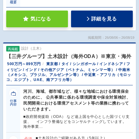
概要
気になる
詳細を見る
掲載期間：26/08/06～26/08/19
設計（土木）
再掲載
【三井グループ】土木設計（海外ODA）※東京・海外
500万円～899万円
東京都 / タイ / シンガポール / インドネシア / フ
ィリピン / インド / その他アジア（ベトナム、ミャンマー等） / 中南米
（メキシコ、ブラジル、アルゼンチン等） / 中近東・アフリカ（モロッ
コ、エジプト、UAE、南アフリカ等）
河川、海域、都市域など、様々な地域における環境保全
のために、 公共事業に係わる環境調査や保全対策検討、
仕事
民間開発における環境アセスメント等の業務に携わって
内容
いただきます。
■政府開発援助（ODA） など途上国を中心とした国づくり支
援、 インフラ整備などをコンサルティングしています。
海外事業…
■土木設計のご経験がある方（5年以上）
必須