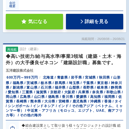
会社
概要
気になる
詳細を見る
掲載期間：26/08/08～26/08/21
設計（建築）
再掲載
◆高い技術力/給与高水準/事業3領域（建築・土木・海
外）の大手優良ゼネコン「建築設計職」募集です。
五洋建設株式会社
600万円～999万円
北海道 / 青森県 / 岩手県 / 宮城県 / 秋田県 / 山形
県 / 福島県 / 茨城県 / 栃木県 / 群馬県 / 埼玉県 / 千葉県 / 東京都 / 神奈川
県 / 新潟県 / 富山県 / 石川県 / 福井県 / 山梨県 / 長野県 / 岐阜県 / 静岡県
/ 愛知県 / 三重県 / 滋賀県 / 京都府 / 大阪府 / 兵庫県 / 奈良県 / 和歌山県 /
岡山県 / 広島県 / 山口県 / 徳島県 / 香川県 / 愛媛県 / 高知県 / 福岡県 / 佐
賀県 / 長崎県 / 熊本県 / 大分県 / 宮崎県 / 鹿児島県 / 沖縄県 / 香港 / タイ
/ シンガポール / インドネシア / インド / その他アジア（ベトナム、ミャ
ンマー等） / 中近東・アフリカ（モロッコ、エジプト、UAE、南アフリ
カ等） / その他の海外
◆総合建設業として取り扱う様々なプロジェクトの設計職 総