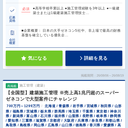
●高等学校卒業以上 ●施工管理経験を3年以上 ●一級建
必須
築士または1級建築施工管理技士…
応募
資格
■企業概要： 日本の大手ゼネコン5社中、非上場で最高の財務
基盤を確立している優良企…
会社
概要
気になる
詳細を見る
掲載期間：26/08/06～26/08/19
施工管理（建築）
再掲載
【全国型】建築施工管理 ※売上高1兆円超のスーパー
ゼネコンで大型案件にチャレンジ
700万円～1299万円
北海道 / 青森県 / 岩手県 / 宮城県 / 秋田県 / 山形
県 / 福島県 / 茨城県 / 栃木県 / 群馬県 / 埼玉県 / 千葉県 / 東京都 / 神奈川
県 / 新潟県 / 富山県 / 石川県 / 福井県 / 山梨県 / 長野県 / 岐阜県 / 静岡県
/ 愛知県 / 三重県 / 滋賀県 / 京都府 / 大阪府 / 兵庫県 / 奈良県 / 和歌山県 /
鳥取県 / 島根県 / 岡山県 / 広島県 / 山口県 / 徳島県 / 香川県 / 愛媛県 / 高