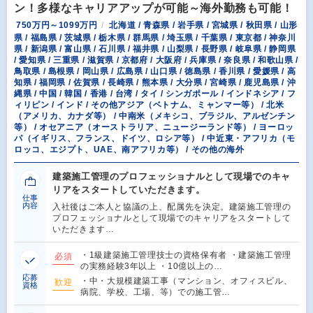
ン！多様なキャリアアップが可能～海外勤務も可能！
750万円～1099万円
北海道 / 青森県 / 岩手県 / 宮城県 / 秋田県 / 山形
県 / 福島県 / 茨城県 / 栃木県 / 群馬県 / 埼玉県 / 千葉県 / 東京都 / 神奈川
県 / 新潟県 / 富山県 / 石川県 / 福井県 / 山梨県 / 長野県 / 岐阜県 / 静岡県
/ 愛知県 / 三重県 / 滋賀県 / 京都府 / 大阪府 / 兵庫県 / 奈良県 / 和歌山県 /
鳥取県 / 島根県 / 岡山県 / 広島県 / 山口県 / 徳島県 / 香川県 / 愛媛県 / 高
知県 / 福岡県 / 佐賀県 / 長崎県 / 熊本県 / 大分県 / 宮崎県 / 鹿児島県 / 沖
縄県 / 中国 / 韓国 / 香港 / 台湾 / タイ / シンガポール / インドネシア / フ
ィリピン / インド / その他アジア（ベトナム、ミャンマー等） / 北米
（アメリカ、カナダ等） / 中南米（メキシコ、ブラジル、アルゼンチン
等） / オセアニア（オーストラリア、ニュージーランド等） / ヨーロッ
パ（イギリス、フランス、ドイツ、ロシア等） / 中近東・アフリカ（モ
ロッコ、エジプト、UAE、南アフリカ等） / その他の海外
建築施工管理のプロフェッショナルとして現場でのキャ
リアをスタートしていただきます。
仕事
内容
入社後はご本人と協議の上、配属先を決定。建築施工管理の
プロフェッショナルとして現場でのキャリアをスタートして
いただきます…
・1級建築施工管理技士の資格保有者 ・建築施工管理
必須
の実務経験3年以上 ・10億以上の…
応募
・中・大規模建築工事（マンション、オフィスビル、
歓迎
資格
病院、学校、工場、等）での施工管…