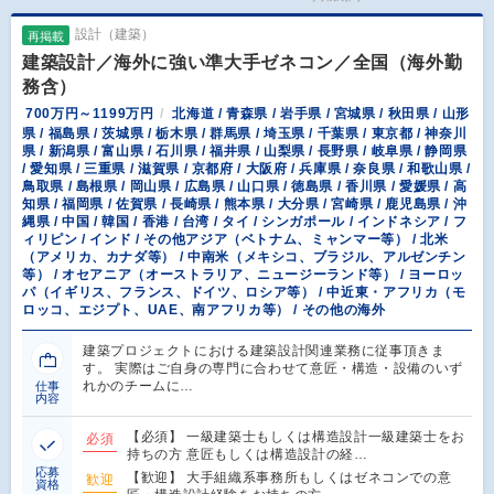
設計（建築）
再掲載
建築設計／海外に強い準大手ゼネコン／全国（海外勤
務含）
700万円～1199万円
北海道 / 青森県 / 岩手県 / 宮城県 / 秋田県 / 山形
県 / 福島県 / 茨城県 / 栃木県 / 群馬県 / 埼玉県 / 千葉県 / 東京都 / 神奈川
県 / 新潟県 / 富山県 / 石川県 / 福井県 / 山梨県 / 長野県 / 岐阜県 / 静岡県
/ 愛知県 / 三重県 / 滋賀県 / 京都府 / 大阪府 / 兵庫県 / 奈良県 / 和歌山県 /
鳥取県 / 島根県 / 岡山県 / 広島県 / 山口県 / 徳島県 / 香川県 / 愛媛県 / 高
知県 / 福岡県 / 佐賀県 / 長崎県 / 熊本県 / 大分県 / 宮崎県 / 鹿児島県 / 沖
縄県 / 中国 / 韓国 / 香港 / 台湾 / タイ / シンガポール / インドネシア / フ
ィリピン / インド / その他アジア（ベトナム、ミャンマー等） / 北米
（アメリカ、カナダ等） / 中南米（メキシコ、ブラジル、アルゼンチン
等） / オセアニア（オーストラリア、ニュージーランド等） / ヨーロッ
パ（イギリス、フランス、ドイツ、ロシア等） / 中近東・アフリカ（モ
ロッコ、エジプト、UAE、南アフリカ等） / その他の海外
建築プロジェクトにおける建築設計関連業務に従事頂きま
す。 実際はご自身の専門に合わせて意匠・構造・設備のいず
れかのチームに…
仕事
内容
【必須】 一級建築士もしくは構造設計一級建築士をお
必須
持ちの方 意匠もしくは構造設計の経…
応募
【歓迎】 大手組織系事務所もしくはゼネコンでの意
歓迎
資格