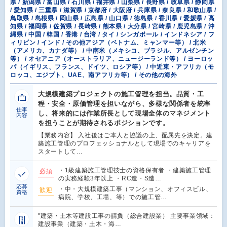
県 / 新潟県 / 富山県 / 石川県 / 福井県 / 山梨県 / 長野県 / 岐阜県 / 静岡県
/ 愛知県 / 三重県 / 滋賀県 / 京都府 / 大阪府 / 兵庫県 / 奈良県 / 和歌山県 /
鳥取県 / 島根県 / 岡山県 / 広島県 / 山口県 / 徳島県 / 香川県 / 愛媛県 / 高
知県 / 福岡県 / 佐賀県 / 長崎県 / 熊本県 / 大分県 / 宮崎県 / 鹿児島県 / 沖
縄県 / 中国 / 韓国 / 香港 / 台湾 / タイ / シンガポール / インドネシア / フ
ィリピン / インド / その他アジア（ベトナム、ミャンマー等） / 北米
（アメリカ、カナダ等） / 中南米（メキシコ、ブラジル、アルゼンチン
等） / オセアニア（オーストラリア、ニュージーランド等） / ヨーロッ
パ（イギリス、フランス、ドイツ、ロシア等） / 中近東・アフリカ（モ
ロッコ、エジプト、UAE、南アフリカ等） / その他の海外
大規模建築プロジェクトの施工管理を担当。品質・工
程・安全・原価管理を担いながら、多様な関係者を統率
仕事
し、将来的には作業所長として現場全体のマネジメント
内容
を担うことが期待されるポジションです。
【業務内容】 入社後はご本人と協議の上、配属先を決定。建
築施工管理のプロフェッショナルとして現場でのキャリアを
スタートして…
・1級建築施工管理技士の資格保有者 ・建築施工管理
必須
の実務経験3年以上 ・RC造・S造…
応募
・中・大規模建築工事（マンション、オフィスビル、
歓迎
資格
病院、学校、工場、等）での施工管…
"建築・土木等建設工事の請負（総合建設業） 主要事業領域：
建設事業（建築・土木・海…