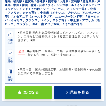
知県 / 福岡県 / 佐賀県 / 長崎県 / 熊本県 / 大分県 / 宮崎県 / 鹿児島県 / 沖
縄県 / 中国 / 韓国 / 香港 / 台湾 / タイ / シンガポール / インドネシア / フ
ィリピン / インド / その他アジア（ベトナム、ミャンマー等） / 北米
（アメリカ、カナダ等） / 中南米（メキシコ、ブラジル、アルゼンチン
等） / オセアニア（オーストラリア、ニュージーランド等） / ヨーロッ
パ（イギリス、フランス、ドイツ、ロシア等） / 中近東・アフリカ（モ
ロッコ、エジプト、UAE、南アフリカ等） / その他の海外
■担当業務 国内本支店管轄地域にてオフィスビル、マンショ
ン、工場などの建築現場における施工管理全般に従事いただ
きます。 ■業…
仕事
内容
■必須条件 ・高卒以上で施工管理業務経験が5年以上を
必須
有する方（但し、経験・実績によ…
応募
資格
■事業内容： 国内外建設工事、地域開発・都市開発・その他建
設に関する事業およびこれ…
会社
概要
気になる
詳細を見る