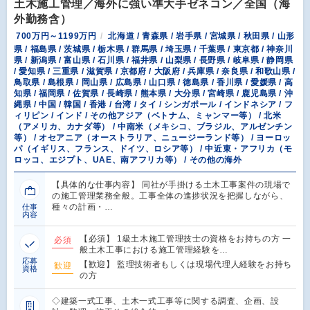
土木施工管理／海外に強い準大手ゼネコン／全国（海
外勤務含）
700万円～1199万円
北海道 / 青森県 / 岩手県 / 宮城県 / 秋田県 / 山形
県 / 福島県 / 茨城県 / 栃木県 / 群馬県 / 埼玉県 / 千葉県 / 東京都 / 神奈川
県 / 新潟県 / 富山県 / 石川県 / 福井県 / 山梨県 / 長野県 / 岐阜県 / 静岡県
/ 愛知県 / 三重県 / 滋賀県 / 京都府 / 大阪府 / 兵庫県 / 奈良県 / 和歌山県 /
鳥取県 / 島根県 / 岡山県 / 広島県 / 山口県 / 徳島県 / 香川県 / 愛媛県 / 高
知県 / 福岡県 / 佐賀県 / 長崎県 / 熊本県 / 大分県 / 宮崎県 / 鹿児島県 / 沖
縄県 / 中国 / 韓国 / 香港 / 台湾 / タイ / シンガポール / インドネシア / フ
ィリピン / インド / その他アジア（ベトナム、ミャンマー等） / 北米
（アメリカ、カナダ等） / 中南米（メキシコ、ブラジル、アルゼンチン
等） / オセアニア（オーストラリア、ニュージーランド等） / ヨーロッ
パ（イギリス、フランス、ドイツ、ロシア等） / 中近東・アフリカ（モ
ロッコ、エジプト、UAE、南アフリカ等） / その他の海外
【具体的な仕事内容】 同社が手掛ける土木工事案件の現場で
の施工管理業務全般。工事全体の進捗状況を把握しながら、
種々の計画・…
仕事
内容
【必須】 1級土木施工管理技士の資格をお持ちの方 一
必須
般土木工事における施工管理経験を…
応募
【歓迎】 監理技術者もしくは現場代理人経験をお持ち
歓迎
資格
の方
◇建築一式工事、土木一式工事等に関する調査、企画、設