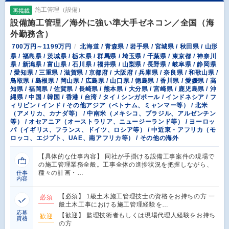
施工管理（設備）
再掲載
設備施工管理／海外に強い準大手ゼネコン／全国（海
外勤務含）
700万円～1199万円
北海道 / 青森県 / 岩手県 / 宮城県 / 秋田県 / 山形
県 / 福島県 / 茨城県 / 栃木県 / 群馬県 / 埼玉県 / 千葉県 / 東京都 / 神奈川
県 / 新潟県 / 富山県 / 石川県 / 福井県 / 山梨県 / 長野県 / 岐阜県 / 静岡県
/ 愛知県 / 三重県 / 滋賀県 / 京都府 / 大阪府 / 兵庫県 / 奈良県 / 和歌山県 /
鳥取県 / 島根県 / 岡山県 / 広島県 / 山口県 / 徳島県 / 香川県 / 愛媛県 / 高
知県 / 福岡県 / 佐賀県 / 長崎県 / 熊本県 / 大分県 / 宮崎県 / 鹿児島県 / 沖
縄県 / 中国 / 韓国 / 香港 / 台湾 / タイ / シンガポール / インドネシア / フ
ィリピン / インド / その他アジア（ベトナム、ミャンマー等） / 北米
（アメリカ、カナダ等） / 中南米（メキシコ、ブラジル、アルゼンチン
等） / オセアニア（オーストラリア、ニュージーランド等） / ヨーロッ
パ（イギリス、フランス、ドイツ、ロシア等） / 中近東・アフリカ（モ
ロッコ、エジプト、UAE、南アフリカ等） / その他の海外
【具体的な仕事内容】 同社が手掛ける設備工事案件の現場で
の施工管理業務全般。工事全体の進捗状況を把握しながら、
種々の計画・…
仕事
内容
【必須】 1級土木施工管理技士の資格をお持ちの方 一
必須
般土木工事における施工管理経験を…
応募
【歓迎】 監理技術者もしくは現場代理人経験をお持ち
歓迎
資格
の方