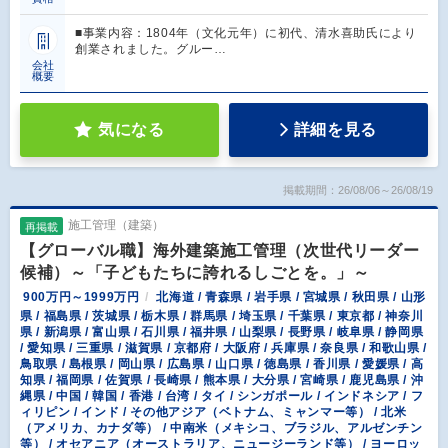
■事業内容：1804年（文化元年）に初代、清水喜助氏により
創業されました。グルー…
会社
概要
気になる
詳細を見る
掲載期間：26/08/06～26/08/19
施工管理（建築）
再掲載
【グローバル職】海外建築施工管理（次世代リーダー
候補）～「子どもたちに誇れるしごとを。」～
900万円～1999万円
北海道 / 青森県 / 岩手県 / 宮城県 / 秋田県 / 山形
県 / 福島県 / 茨城県 / 栃木県 / 群馬県 / 埼玉県 / 千葉県 / 東京都 / 神奈川
県 / 新潟県 / 富山県 / 石川県 / 福井県 / 山梨県 / 長野県 / 岐阜県 / 静岡県
/ 愛知県 / 三重県 / 滋賀県 / 京都府 / 大阪府 / 兵庫県 / 奈良県 / 和歌山県 /
鳥取県 / 島根県 / 岡山県 / 広島県 / 山口県 / 徳島県 / 香川県 / 愛媛県 / 高
知県 / 福岡県 / 佐賀県 / 長崎県 / 熊本県 / 大分県 / 宮崎県 / 鹿児島県 / 沖
縄県 / 中国 / 韓国 / 香港 / 台湾 / タイ / シンガポール / インドネシア / フ
ィリピン / インド / その他アジア（ベトナム、ミャンマー等） / 北米
（アメリカ、カナダ等） / 中南米（メキシコ、ブラジル、アルゼンチン
等） / オセアニア（オーストラリア、ニュージーランド等） / ヨーロッ