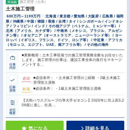
施工管理（土木）
再掲載
土木施工管理
600万円～1199万円
北海道 / 東京都 / 愛知県 / 大阪府 / 広島県 / 福岡
県 / 沖縄県 / 中国 / 韓国 / 香港 / 台湾 / タイ / シンガポール / インドネシ
ア / フィリピン / インド / その他アジア（ベトナム、ミャンマー等） /
北米（アメリカ、カナダ等） / 中南米（メキシコ、ブラジル、アルゼン
チン等） / オセアニア（オーストラリア、ニュージーランド等） / ヨー
ロッパ（イギリス、フランス、ドイツ、ロシア等） / 中近東・アフリカ
（モロッコ、エジプト、UAE、南アフリカ等） / その他の海外
■業務概容：土木工事現場での施工管理業務全般をお任せいた
します。 施工管理の仕事は、建設工事全体の進行をマネージ
メントする…
仕事
内容
■必須条件： ・土木施工管理のご経験 ・2級土木施工
必須
管理技士資格
応募
■必須条件： ・1級土木施工管理技士資格
歓迎
資格
【大和ハウスグループの準大手ゼネコン】2020年に売上高5,2
08億に達し、社員…
会社
概要
気になる
詳細を見る