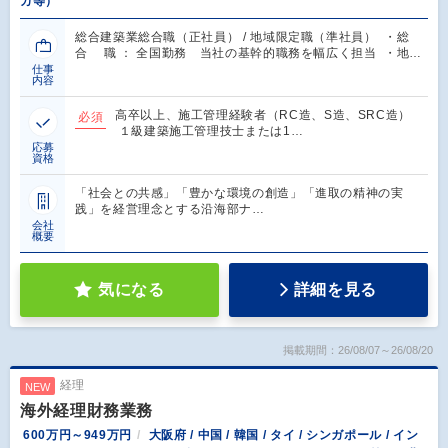
カ等）
総合建築業総合職（正社員） / 地域限定職（準社員） ・総
合 職 ： 全国勤務 当社の基幹的職務を幅広く担当 ・地…
仕事
内容
高卒以上、施工管理経験者（RC造、S造、SRC造）
必須
１級建築施工管理技士または1…
応募
資格
「社会との共感」「豊かな環境の創造」「進取の精神の実
践」を経営理念とする沿海部ナ…
会社
概要
気になる
詳細を見る
掲載期間：26/08/07～26/08/20
経理
NEW
海外経理財務業務
600万円～949万円
大阪府 / 中国 / 韓国 / タイ / シンガポール / イン