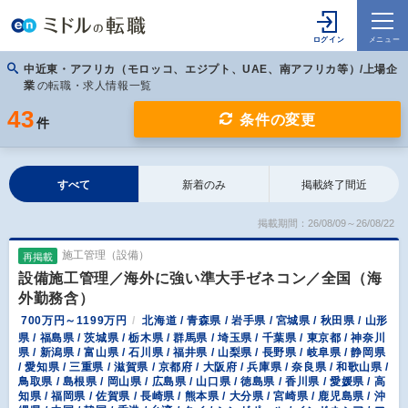
中近東・アフリカ（モロッコ、エジプト、UAE、南アフリカ等）/上場企
業
の転職・求人情報一覧
43
条件の変更
件
すべて
新着のみ
掲載終了間近
掲載期間：26/08/09～26/08/22
施工管理（設備）
再掲載
設備施工管理／海外に強い準大手ゼネコン／全国（海
外勤務含）
700万円～1199万円
北海道 / 青森県 / 岩手県 / 宮城県 / 秋田県 / 山形
県 / 福島県 / 茨城県 / 栃木県 / 群馬県 / 埼玉県 / 千葉県 / 東京都 / 神奈川
県 / 新潟県 / 富山県 / 石川県 / 福井県 / 山梨県 / 長野県 / 岐阜県 / 静岡県
/ 愛知県 / 三重県 / 滋賀県 / 京都府 / 大阪府 / 兵庫県 / 奈良県 / 和歌山県 /
鳥取県 / 島根県 / 岡山県 / 広島県 / 山口県 / 徳島県 / 香川県 / 愛媛県 / 高
知県 / 福岡県 / 佐賀県 / 長崎県 / 熊本県 / 大分県 / 宮崎県 / 鹿児島県 / 沖