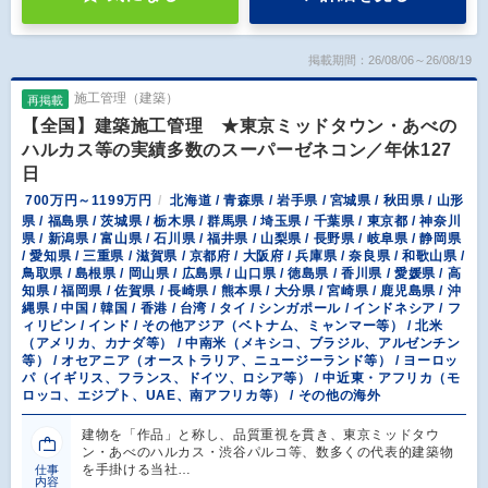
掲載期間：26/08/06～26/08/19
施工管理（建築）
再掲載
【全国】建築施工管理 ★東京ミッドタウン・あべの
ハルカス等の実績多数のスーパーゼネコン／年休127
日
700万円～1199万円
北海道 / 青森県 / 岩手県 / 宮城県 / 秋田県 / 山形
県 / 福島県 / 茨城県 / 栃木県 / 群馬県 / 埼玉県 / 千葉県 / 東京都 / 神奈川
県 / 新潟県 / 富山県 / 石川県 / 福井県 / 山梨県 / 長野県 / 岐阜県 / 静岡県
/ 愛知県 / 三重県 / 滋賀県 / 京都府 / 大阪府 / 兵庫県 / 奈良県 / 和歌山県 /
鳥取県 / 島根県 / 岡山県 / 広島県 / 山口県 / 徳島県 / 香川県 / 愛媛県 / 高
知県 / 福岡県 / 佐賀県 / 長崎県 / 熊本県 / 大分県 / 宮崎県 / 鹿児島県 / 沖
縄県 / 中国 / 韓国 / 香港 / 台湾 / タイ / シンガポール / インドネシア / フ
ィリピン / インド / その他アジア（ベトナム、ミャンマー等） / 北米
（アメリカ、カナダ等） / 中南米（メキシコ、ブラジル、アルゼンチン
等） / オセアニア（オーストラリア、ニュージーランド等） / ヨーロッ
パ（イギリス、フランス、ドイツ、ロシア等） / 中近東・アフリカ（モ
ロッコ、エジプト、UAE、南アフリカ等） / その他の海外
建物を「作品」と称し、品質重視を貫き、東京ミッドタウ
ン・あべのハルカス・渋谷パルコ等、数多くの代表的建築物
を手掛ける当社…
仕事
内容