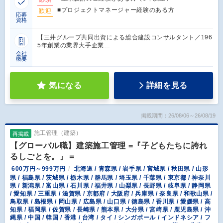
■プロジェクトマネージャー経験のある方
歓迎
応募
資格
【三井グループ共同出資による総合建設コンサルタント／196
5年創業の業界大手企業…
会社
概要
気になる
詳細を見る
掲載期間：26/08/06～26/08/19
施工管理（建築）
再掲載
【グローバル職】建築施工管理 =『子どもたちに誇れ
るしごとを。』＝
600万円～999万円
北海道 / 青森県 / 岩手県 / 宮城県 / 秋田県 / 山形
県 / 福島県 / 茨城県 / 栃木県 / 群馬県 / 埼玉県 / 千葉県 / 東京都 / 神奈川
県 / 新潟県 / 富山県 / 石川県 / 福井県 / 山梨県 / 長野県 / 岐阜県 / 静岡県
/ 愛知県 / 三重県 / 滋賀県 / 京都府 / 大阪府 / 兵庫県 / 奈良県 / 和歌山県 /
鳥取県 / 島根県 / 岡山県 / 広島県 / 山口県 / 徳島県 / 香川県 / 愛媛県 / 高
知県 / 福岡県 / 佐賀県 / 長崎県 / 熊本県 / 大分県 / 宮崎県 / 鹿児島県 / 沖
縄県 / 中国 / 韓国 / 香港 / 台湾 / タイ / シンガポール / インドネシア / フ