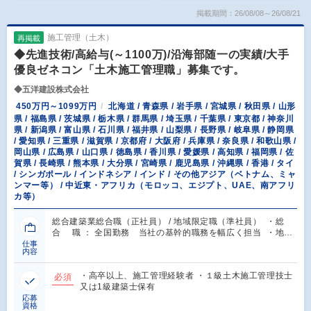
掲載期間：26/08/08～26/08/21
施工管理（土木）
再掲載
◆先進技術/高給与(～1100万)/沿海部随一の実績/大手
優良ゼネコン「土木施工管理職」募集です。
◆五洋建設株式会社
450万円～1099万円
北海道 / 青森県 / 岩手県 / 宮城県 / 秋田県 / 山形
県 / 福島県 / 茨城県 / 栃木県 / 群馬県 / 埼玉県 / 千葉県 / 東京都 / 神奈川
県 / 新潟県 / 富山県 / 石川県 / 福井県 / 山梨県 / 長野県 / 岐阜県 / 静岡県
/ 愛知県 / 三重県 / 滋賀県 / 京都府 / 大阪府 / 兵庫県 / 奈良県 / 和歌山県 /
岡山県 / 広島県 / 山口県 / 徳島県 / 香川県 / 愛媛県 / 高知県 / 福岡県 / 佐
賀県 / 長崎県 / 熊本県 / 大分県 / 宮崎県 / 鹿児島県 / 沖縄県 / 香港 / タイ
/ シンガポール / インドネシア / インド / その他アジア（ベトナム、ミャ
ンマー等） / 中近東・アフリカ（モロッコ、エジプト、UAE、南アフリ
カ等）
総合建築業総合職（正社員） / 地域限定職（準社員） ・総
合 職 ： 全国勤務 当社の基幹的職務を幅広く担当 ・地…
仕事
内容
・高卒以上、施工管理経験者 ・１級土木施工管理技士
必須
又は1級建築士保有
応募
資格