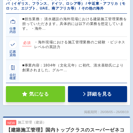
パ（イギリス、フランス、ドイツ、ロシア等） / 中近東・アフリカ（モ
ロッコ、エジプト、UAE、南アフリカ等） / その他の海外
■担当業務： 清水建設の海外現場における建築施工管理業務を
担っていただきます。具体的には以下の業務を想定していま
す。 ・海外…
仕事
内容
・海外現場における施工管理業務のご経験 ・ビジネス
必須
レベルの英語力
応募
資格
■事業内容：1804年（文化元年）に初代、清水喜助氏により
創業されました。グルー…
会社
概要
気になる
詳細を見る
掲載期間：26/08/05～26/08/19
施工管理（建築）
NEW
【建築施工管理】国内トップクラスのスーパーゼネコ