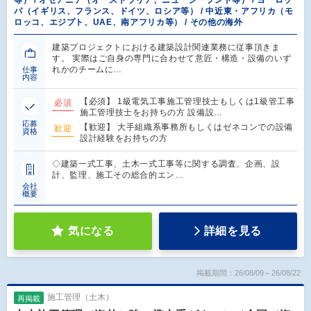
等） / オセアニア（オーストラリア、ニュージーランド等） / ヨーロッ
パ（イギリス、フランス、ドイツ、ロシア等） / 中近東・アフリカ（モ
ロッコ、エジプト、UAE、南アフリカ等） / その他の海外
建築プロジェクトにおける建築設計関連業務に従事頂きま
す。 実際はご自身の専門に合わせて意匠・構造・設備のいず
れかのチームに…
仕事
内容
【必須】 1級電気工事施工管理技士もしくは1級管工事
必須
施工管理技士をお持ちの方 設備設…
応募
【歓迎】 大手組織系事務所もしくはゼネコンでの設備
歓迎
資格
設計経験をお持ちの方
◇建築一式工事、土木一式工事等に関する調査、企画、設
計、監理、施工その総合的エン…
会社
概要
気になる
詳細を見る
掲載期間：26/08/09～26/08/22
施工管理（土木）
再掲載