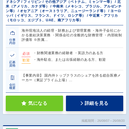
ドネシア / フィリピン / その他アジア（ベトナム、ミャンマー等） / 北
米（アメリカ、カナダ等） / 中南米（メキシコ、ブラジル、アルゼンチ
ン等） / オセアニア（オーストラリア、ニュージーランド等） / ヨーロ
ッパ（イギリス、フランス、ドイツ、ロシア等） / 中近東・アフリカ
（モロッコ、エジプト、UAE、南アフリカ等）
海外現地法人の経理・財務および管理業務 ・海外子会社にか
かる連結決算業務 ・関係会社の全般的な財務管理 ・内部統制
評価等 ※所属…
仕事
内容
・財務関連業務の経験者 ・英語力のある方
必須
・海外駐在、または出張経験のある方、歓迎
歓迎
応募
資格
【事業内容】 国内外トップクラスのシェアを誇る総合医療メ
ーカー（東証プライム上場）…
会社
概要
気になる
詳細を見る
掲載期間：26/08/07～26/08/20