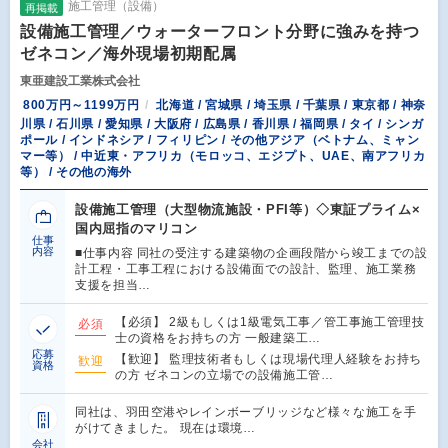
施工管理（設備）
再掲載
設備施工管理／ウォーターフロント分野に強みを持つ
ゼネコン／海外現場初期配属
東亜建設工業株式会社
800万円～1199万円
北海道 / 宮城県 / 埼玉県 / 千葉県 / 東京都 / 神奈
川県 / 石川県 / 愛知県 / 大阪府 / 広島県 / 香川県 / 福岡県 / タイ / シンガ
ポール / インドネシア / フィリピン / その他アジア（ベトナム、ミャン
マー等） / 中近東・アフリカ（モロッコ、エジプト、UAE、南アフリカ
等） / その他の海外
設備施工管理（大型物流施設・PFI等）◇東証プライム×
国内屈指のマリコン
仕事
内容
■仕事内容 同社の受注する建築物の企画段階から竣工までの設
計工程・工事工程における設備面での設計、監理、施工業務
支援を担当…
【必須】 2級もしくは1級電気工事／管工事施工管理技
必須
士の資格をお持ちの方 一般建築工…
応募
【歓迎】 監理技術者もしくは現場代理人経験をお持ち
歓迎
資格
の方 ゼネコンの立場での設備施工管…
同社は、羽田空港やレインボーブリッジなど様々な施工を手
がけてきました。 現在は環境…
会社