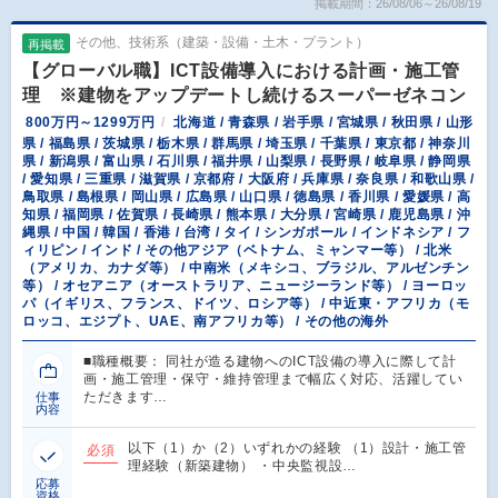
掲載期間：26/08/06～26/08/19
その他、技術系（建築・設備・土木・プラント）
再掲載
【グローバル職】ICT設備導入における計画・施工管
理 ※建物をアップデートし続けるスーパーゼネコン
800万円～1299万円
北海道 / 青森県 / 岩手県 / 宮城県 / 秋田県 / 山形
県 / 福島県 / 茨城県 / 栃木県 / 群馬県 / 埼玉県 / 千葉県 / 東京都 / 神奈川
県 / 新潟県 / 富山県 / 石川県 / 福井県 / 山梨県 / 長野県 / 岐阜県 / 静岡県
/ 愛知県 / 三重県 / 滋賀県 / 京都府 / 大阪府 / 兵庫県 / 奈良県 / 和歌山県 /
鳥取県 / 島根県 / 岡山県 / 広島県 / 山口県 / 徳島県 / 香川県 / 愛媛県 / 高
知県 / 福岡県 / 佐賀県 / 長崎県 / 熊本県 / 大分県 / 宮崎県 / 鹿児島県 / 沖
縄県 / 中国 / 韓国 / 香港 / 台湾 / タイ / シンガポール / インドネシア / フ
ィリピン / インド / その他アジア（ベトナム、ミャンマー等） / 北米
（アメリカ、カナダ等） / 中南米（メキシコ、ブラジル、アルゼンチン
等） / オセアニア（オーストラリア、ニュージーランド等） / ヨーロッ
パ（イギリス、フランス、ドイツ、ロシア等） / 中近東・アフリカ（モ
ロッコ、エジプト、UAE、南アフリカ等） / その他の海外
■職種概要： 同社が造る建物へのICT設備の導入に際して計
画・施工管理・保守・維持管理まで幅広く対応、活躍してい
ただきます…
仕事
内容
以下（1）か（2）いずれかの経験 （1）設計・施工管
必須
理経験（新築建物） ・中央監視設…
応募
資格