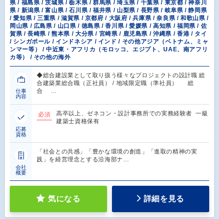
県 / 福島県 / 茨城県 / 栃木県 / 群馬県 / 埼玉県 / 千葉県 / 東京都 / 神奈川
県 / 新潟県 / 富山県 / 石川県 / 福井県 / 山梨県 / 長野県 / 岐阜県 / 静岡県
/ 愛知県 / 三重県 / 滋賀県 / 京都府 / 大阪府 / 兵庫県 / 奈良県 / 和歌山県 /
岡山県 / 広島県 / 山口県 / 徳島県 / 香川県 / 愛媛県 / 高知県 / 福岡県 / 佐
賀県 / 長崎県 / 熊本県 / 大分県 / 宮崎県 / 鹿児島県 / 沖縄県 / 香港 / タイ
/ シンガポール / インドネシア / インド / その他アジア（ベトナム、ミャ
ンマー等） / 中近東・アフリカ（モロッコ、エジプト、UAE、南アフリ
カ等） / その他の海外
◆総合建設業として取り扱う様々なプロジェクトの設計職 総
合建築業総合職（正社員） / 地域限定職（準社員） 総
合 …
仕事
内容
高卒以上、ゼネコン・設計事務所での実務経験者 一級
必須
建築士資格保有
応募
資格
「社会との共感」「豊かな環境の創造」「進取の精神の実
践」を経営理念とする沿海部ナ…
会社
概要
気になる
詳細を見る