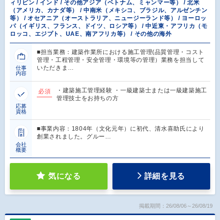
ィリピン / インド / その他アジア（ベトナム、ミャンマー等） / 北米
（アメリカ、カナダ等） / 中南米（メキシコ、ブラジル、アルゼンチン
等） / オセアニア（オーストラリア、ニュージーランド等） / ヨーロッ
パ（イギリス、フランス、ドイツ、ロシア等） / 中近東・アフリカ（モ
ロッコ、エジプト、UAE、南アフリカ等） / その他の海外
■担当業務：建築作業所における施工管理(品質管理・コスト
管理・工程管理・安全管理・環境等の管理）業務を担当して
いただきま…
仕事
内容
・建築施工管理経験 ・一級建築士または一級建築施工
必須
管理技士をお持ちの方
応募
資格
■事業内容：1804年（文化元年）に初代、清水喜助氏により
創業されました。グルー…
会社
概要
気になる
詳細を見る
掲載期間：26/08/06～26/08/19