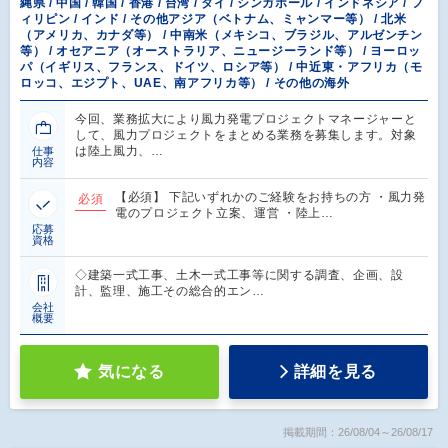
縄県 / 中国 / 韓国 / 香港 / 台湾 / タイ / シンガポール / インドネシア / フ
ィリピン / インド / その他アジア（ベトナム、ミャンマー等） / 北米
（アメリカ、カナダ等） / 中南米（メキシコ、ブラジル、アルゼンチン
等） / オセアニア（オーストラリア、ニュージーランド等） / ヨーロッ
パ（イギリス、フランス、ドイツ、ロシア等） / 中近東・アフリカ（モ
ロッコ、エジプト、UAE、南アフリカ等） / その他の海外
今回、業務拡大により風力発電プロジェクトマネージャーと
して、風力プロジェクトをまとめる業務を募集します。対象
は陸上風力、…
仕事
内容
【必須】 下記いずれかのご経験をお持ちの方 ・風力発
必須
電のプロジェクト立案、運営 ・陸上…
応募
資格
◇建築一式工事、土木一式工事等に関する調査、企画、設
計、監理、施工その総合的エン…
会社
概要
気になる
詳細を見る
掲載期間：26/08/04～26/08/17