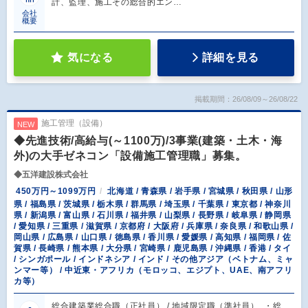
計、監理、施工その総合的エン…
会社
概要
気になる
詳細を見る
掲載期間：26/08/09～26/08/22
施工管理（設備）
NEW
◆先進技術/高給与(～1100万)/3事業(建築・土木・海
外)の大手ゼネコン「設備施工管理職」募集。
◆五洋建設株式会社
450万円～1099万円
北海道 / 青森県 / 岩手県 / 宮城県 / 秋田県 / 山形
県 / 福島県 / 茨城県 / 栃木県 / 群馬県 / 埼玉県 / 千葉県 / 東京都 / 神奈川
県 / 新潟県 / 富山県 / 石川県 / 福井県 / 山梨県 / 長野県 / 岐阜県 / 静岡県
/ 愛知県 / 三重県 / 滋賀県 / 京都府 / 大阪府 / 兵庫県 / 奈良県 / 和歌山県 /
岡山県 / 広島県 / 山口県 / 徳島県 / 香川県 / 愛媛県 / 高知県 / 福岡県 / 佐
賀県 / 長崎県 / 熊本県 / 大分県 / 宮崎県 / 鹿児島県 / 沖縄県 / 香港 / タイ
/ シンガポール / インドネシア / インド / その他アジア（ベトナム、ミャ
ンマー等） / 中近東・アフリカ（モロッコ、エジプト、UAE、南アフリ
カ等）
総合建築業総合職（正社員） / 地域限定職（準社員） ・総