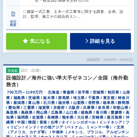
匠・構造設計経験をお持ちの方
◇建築一式工事、土木一式工事等に関する調査、企画、設
計、監理、施工その総合的エン…
会社
概要
気になる
詳細を見る
掲載期間：26/08/09～26/08/22
設計（設備）
再掲載
設備設計／海外に強い準大手ゼネコン／全国（海外勤
務含）
700万円～1199万円
北海道 / 青森県 / 岩手県 / 宮城県 / 秋田県 / 山形
県 / 福島県 / 茨城県 / 栃木県 / 群馬県 / 埼玉県 / 千葉県 / 東京都 / 神奈川
県 / 新潟県 / 富山県 / 石川県 / 福井県 / 山梨県 / 長野県 / 岐阜県 / 静岡県
/ 愛知県 / 三重県 / 滋賀県 / 京都府 / 大阪府 / 兵庫県 / 奈良県 / 和歌山県 /
鳥取県 / 島根県 / 岡山県 / 広島県 / 山口県 / 徳島県 / 香川県 / 愛媛県 / 高
知県 / 福岡県 / 佐賀県 / 長崎県 / 熊本県 / 大分県 / 宮崎県 / 鹿児島県 / 沖
縄県 / 中国 / 韓国 / 香港 / 台湾 / タイ / シンガポール / インドネシア / フ
ィリピン / インド / その他アジア（ベトナム、ミャンマー等） / 北米
（アメリカ、カナダ等） / 中南米（メキシコ、ブラジル、アルゼンチン