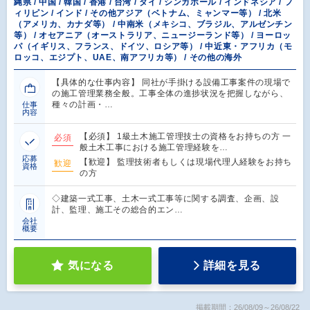
縄県 / 中国 / 韓国 / 香港 / 台湾 / タイ / シンガポール / インドネシア / フ
ィリピン / インド / その他アジア（ベトナム、ミャンマー等） / 北米
（アメリカ、カナダ等） / 中南米（メキシコ、ブラジル、アルゼンチン
等） / オセアニア（オーストラリア、ニュージーランド等） / ヨーロッ
パ（イギリス、フランス、ドイツ、ロシア等） / 中近東・アフリカ（モ
ロッコ、エジプト、UAE、南アフリカ等） / その他の海外
【具体的な仕事内容】 同社が手掛ける設備工事案件の現場で
の施工管理業務全般。工事全体の進捗状況を把握しながら、
種々の計画・…
仕事
内容
【必須】 1級土木施工管理技士の資格をお持ちの方 一
必須
般土木工事における施工管理経験を…
応募
【歓迎】 監理技術者もしくは現場代理人経験をお持ち
歓迎
資格
の方
◇建築一式工事、土木一式工事等に関する調査、企画、設
計、監理、施工その総合的エン…
会社
概要
気になる
詳細を見る
掲載期間：26/08/09～26/08/22