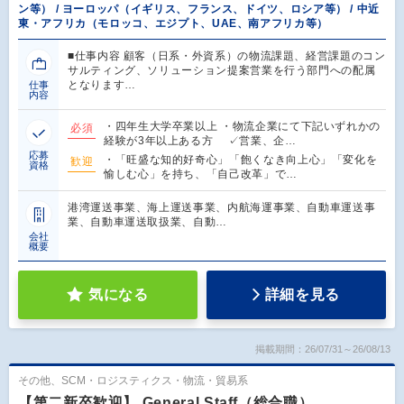
ン等） / ヨーロッパ（イギリス、フランス、ドイツ、ロシア等） / 中近
東・アフリカ（モロッコ、エジプト、UAE、南アフリカ等）
■仕事内容 顧客（日系・外資系）の物流課題、経営課題のコン
サルティング、ソリューション提案営業を行う部門への配属
となります…
仕事
内容
・四年生大学卒業以上 ・物流企業にて下記いずれかの
必須
経験が3年以上ある方 ✓営業、企…
応募
・「旺盛な知的好奇心」「飽くなき向上心」「変化を
歓迎
資格
愉しむ心」を持ち、「自己改革」で…
港湾運送事業、海上運送事業、内航海運事業、自動車運送事
業、自動車運送取扱業、自動…
会社
概要
気になる
詳細を見る
掲載期間：26/07/31～26/08/13
その他、SCM・ロジスティクス・物流・貿易系
【第二新卒歓迎】 General Staff（総合職）