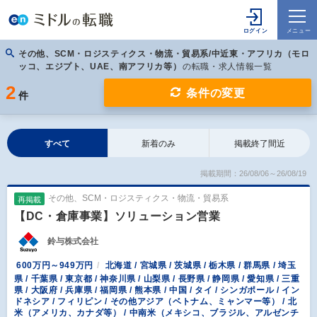
その他、SCM・ロジスティクス・物流・貿易系/中近東・アフリカ（モロ
ッコ、エジプト、UAE、南アフリカ等）
の転職・求人情報一覧
2
条件の変更
件
すべて
新着のみ
掲載終了間近
掲載期間：26/08/06～26/08/19
その他、SCM・ロジスティクス・物流・貿易系
再掲載
【DC・倉庫事業】ソリューション営業
鈴与株式会社
600万円～949万円
北海道 / 宮城県 / 茨城県 / 栃木県 / 群馬県 / 埼玉
県 / 千葉県 / 東京都 / 神奈川県 / 山梨県 / 長野県 / 静岡県 / 愛知県 / 三重
県 / 大阪府 / 兵庫県 / 福岡県 / 熊本県 / 中国 / タイ / シンガポール / イン
ドネシア / フィリピン / その他アジア（ベトナム、ミャンマー等） / 北
米（アメリカ、カナダ等） / 中南米（メキシコ、ブラジル、アルゼンチ