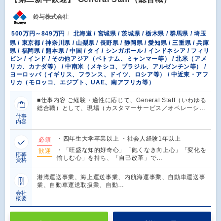
鈴与株式会社
500万円～849万円
北海道 / 宮城県 / 茨城県 / 栃木県 / 群馬県 / 埼玉
県 / 東京都 / 神奈川県 / 山梨県 / 長野県 / 静岡県 / 愛知県 / 三重県 / 兵庫
県 / 福岡県 / 熊本県 / 中国 / タイ / シンガポール / インドネシア / フィリ
ピン / インド / その他アジア（ベトナム、ミャンマー等） / 北米（アメ
リカ、カナダ等） / 中南米（メキシコ、ブラジル、アルゼンチン等） /
ヨーロッパ（イギリス、フランス、ドイツ、ロシア等） / 中近東・アフ
リカ（モロッコ、エジプト、UAE、南アフリカ等）
■仕事内容 ご経験・適性に応じて、General Staff（いわゆる
総合職）として、現場（カスタマーサービス／オペレーシ…
仕事
内容
・四年生大学卒業以上 ・社会人経験1年以上
必須
・「旺盛な知的好奇心」「飽くなき向上心」「変化を
歓迎
応募
愉しむ心」を持ち、「自己改革」で…
資格
港湾運送事業、海上運送事業、内航海運事業、自動車運送事
業、自動車運送取扱業、自動…
会社
概要