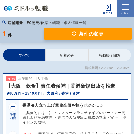
店舗開発・FC開発/香港
の転職・求人情報一覧
1
条件の変更
件
すべて
新着のみ
掲載終了間近
掲載期間：26/08/04～26/08/24
店舗開発・FC開発
NEW
【大阪 飲食】責任者候補｜香港新規出店を推進
900万円～1549万円
大阪府 / 香港 / 台湾
香港法人立ち上げ業務全般を担うポジション
【具体的には…】 ・マスターフランチャイズのパートナー開
仕事
発および契約交渉 ・香港での新規出店戦略の立案・実行 ・ラ
内容
イセンス取得…
・中国語および英語でのビジネスコミュニケーション
必須