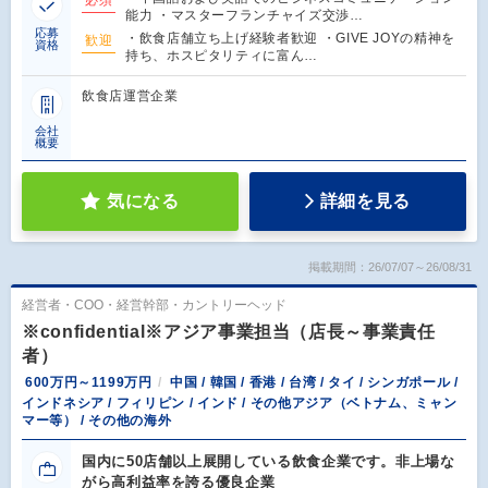
能力 ・マスターフランチャイズ交渉…
応募
・飲食店舗立ち上げ経験者歓迎 ・GIVE JOYの精神を
歓迎
資格
持ち、ホスピタリティに富ん…
飲食店運営企業
会社
概要
気になる
詳細を見る
掲載期間：26/07/07～26/08/31
経営者・COO・経営幹部・カントリーヘッド
※confidential※アジア事業担当（店長～事業責任
者）
600万円～1199万円
中国 / 韓国 / 香港 / 台湾 / タイ / シンガポール /
インドネシア / フィリピン / インド / その他アジア（ベトナム、ミャン
マー等） / その他の海外
国内に50店舗以上展開している飲食企業です。非上場な
がら高利益率を誇る優良企業