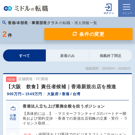
香港/本部長・事業部長クラス
の転職・求人情報一覧
2
条件の変更
件
すべて
新着のみ
掲載終了間近
掲載期間：26/08/04～26/08/24
店舗開発・FC開発
NEW
【大阪 飲食】責任者候補｜香港新規出店を推進
900万円～1549万円
大阪府 / 香港 / 台湾
香港法人立ち上げ業務全般を担うポジション
【具体的には…】 ・マスターフランチャイズのパートナー開
仕事
発および契約交渉 ・香港での新規出店戦略の立案・実行 ・ラ
内容
イセンス取得…
・中国語および英語でのビジネスコミュニケーション
必須