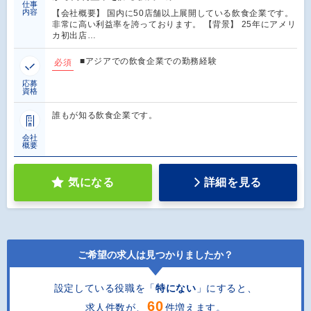
仕事
内容
【会社概要】 国内に50店舗以上展開している飲食企業です。
非常に高い利益率を誇っております。 【背景】 25年にアメリ
カ初出店…
■アジアでの飲食企業での勤務経験
必須
応募
資格
誰もが知る飲食企業です。
会社
概要
気になる
詳細を見る
ご希望の求人は見つかりましたか？
設定している役職を「
特にない
」にすると
、
60
求人件数が、
件増えます。