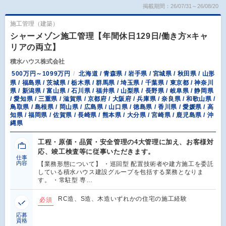
掲載期間：26/07/31～26/08/20
施工管理（建築）
シャーメゾン施工管理【年間休日129日/働き方×キャ
リアの両立】
積水ハウス株式会社
500万円～1099万円
北海道 / 青森県 / 岩手県 / 宮城県 / 秋田県 / 山形
県 / 福島県 / 茨城県 / 栃木県 / 群馬県 / 埼玉県 / 千葉県 / 東京都 / 神奈川
県 / 新潟県 / 富山県 / 石川県 / 福井県 / 山梨県 / 長野県 / 岐阜県 / 静岡県
/ 愛知県 / 三重県 / 滋賀県 / 京都府 / 大阪府 / 兵庫県 / 奈良県 / 和歌山県 /
鳥取県 / 島根県 / 岡山県 / 広島県 / 山口県 / 徳島県 / 香川県 / 愛媛県 / 高
知県 / 福岡県 / 佐賀県 / 長崎県 / 熊本県 / 大分県 / 宮崎県 / 鹿児島県 / 沖
縄県
工程・原価・品質・安全管理の4大管理に加え、お客様対
応、竣工検査等に従事いただきます。
仕事
内容
【業務形態について】 ・巡回型 配置技術者や建方施工を委託
している積水ハウス建設グループを包括する業務となりま
す。 ・常駐型 専…
RC造、S造、木造いずれかの住宅の施工経験
必須
応募
資格