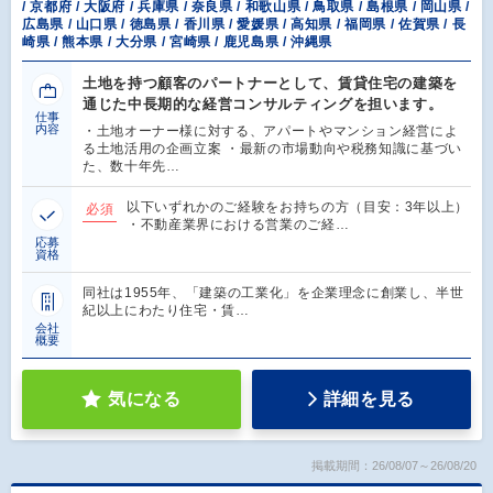
/ 京都府 / 大阪府 / 兵庫県 / 奈良県 / 和歌山県 / 鳥取県 / 島根県 / 岡山県 /
広島県 / 山口県 / 徳島県 / 香川県 / 愛媛県 / 高知県 / 福岡県 / 佐賀県 / 長
崎県 / 熊本県 / 大分県 / 宮崎県 / 鹿児島県 / 沖縄県
土地を持つ顧客のパートナーとして、賃貸住宅の建築を
通じた中長期的な経営コンサルティングを担います。
仕事
内容
・土地オーナー様に対する、アパートやマンション経営によ
る土地活用の企画立案 ・最新の市場動向や税務知識に基づい
た、数十年先…
以下いずれかのご経験をお持ちの方（目安：3年以上）
必須
・不動産業界における営業のご経…
応募
資格
同社は1955年、「建築の工業化」を企業理念に創業し、半世
紀以上にわたり住宅・賃…
会社
概要
気になる
詳細を見る
掲載期間：26/08/07～26/08/20