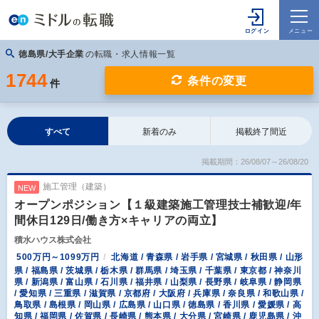
徳島県/大手企業
の転職・求人情報一覧
1744
条件の変更
件
すべて
新着のみ
掲載終了間近
掲載期間：26/08/07～26/08/20
施工管理（建築）
NEW
オープンポジション【１級建築施工管理技士補歓迎/年
間休日129日/働き方×キャリアの両立】
積水ハウス株式会社
500万円～1099万円
北海道 / 青森県 / 岩手県 / 宮城県 / 秋田県 / 山形
県 / 福島県 / 茨城県 / 栃木県 / 群馬県 / 埼玉県 / 千葉県 / 東京都 / 神奈川
県 / 新潟県 / 富山県 / 石川県 / 福井県 / 山梨県 / 長野県 / 岐阜県 / 静岡県
/ 愛知県 / 三重県 / 滋賀県 / 京都府 / 大阪府 / 兵庫県 / 奈良県 / 和歌山県 /
鳥取県 / 島根県 / 岡山県 / 広島県 / 山口県 / 徳島県 / 香川県 / 愛媛県 / 高
知県 / 福岡県 / 佐賀県 / 長崎県 / 熊本県 / 大分県 / 宮崎県 / 鹿児島県 / 沖