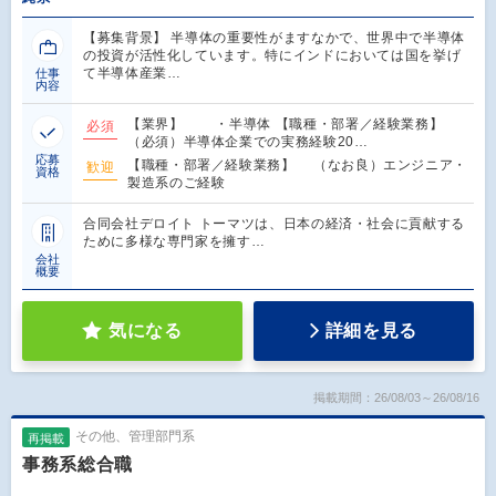
【募集背景】 半導体の重要性がますなかで、世界中で半導体
の投資が活性化しています。特にインドにおいては国を挙げ
て半導体産業…
仕事
内容
【業界】 ・半導体 【職種・部署／経験業務】
必須
（必須）半導体企業での実務経験20…
応募
【職種・部署／経験業務】 （なお良）エンジニア・
歓迎
資格
製造系のご経験
合同会社デロイト トーマツは、日本の経済・社会に貢献する
ために多様な専門家を擁す…
会社
概要
気になる
詳細を見る
掲載期間：26/08/03～26/08/16
その他、管理部門系
再掲載
事務系総合職