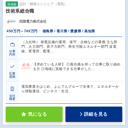
設計・開発エンジニア（電気）
再掲載
技術系総合職
四国電力株式会社
450万円～749万円
徳島県 / 香川県 / 愛媛県 / 高知県
（入社時） 発電設備の運用、保守、点検などの業務 主な部
門…火力部門、原子力部門、再生可能エネルギー部門 送電
線、変電所、配電…
仕事
内容
【求めている人材】 ◎責任感を持って仕事に取り組め
必須
る方 ◎地域に貢献できる仕事がした…
応募
資格
電気事業をはじめ、よんでんグループ全体で、エネルギーか
ら情報通信、ビジネス・生活…
会社
概要
気になる
詳細を見る