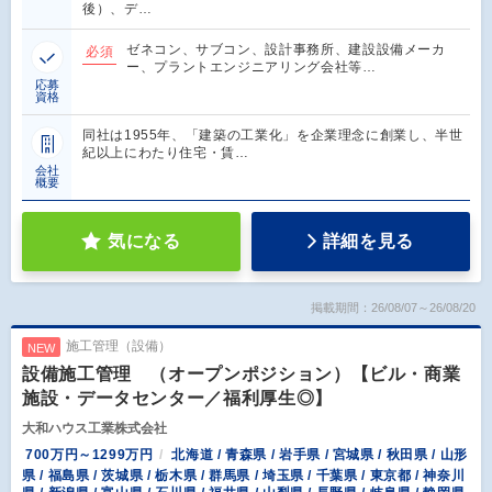
後）、デ…
ゼネコン、サブコン、設計事務所、建設設備メーカ
必須
ー、プラントエンジニアリング会社等…
応募
資格
同社は1955年、「建築の工業化」を企業理念に創業し、半世
紀以上にわたり住宅・賃…
会社
概要
気になる
詳細を見る
掲載期間：26/08/07～26/08/20
施工管理（設備）
NEW
設備施工管理 （オープンポジション）【ビル・商業
施設・データセンター／福利厚生◎】
大和ハウス工業株式会社
700万円～1299万円
北海道 / 青森県 / 岩手県 / 宮城県 / 秋田県 / 山形
県 / 福島県 / 茨城県 / 栃木県 / 群馬県 / 埼玉県 / 千葉県 / 東京都 / 神奈川