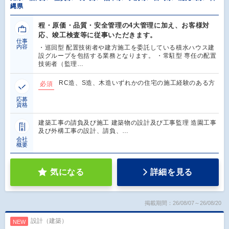
縄県
程・原価・品質・安全管理の4大管理に加え、お客様対
応、竣工検査等に従事いただきます。
仕事
内容
・巡回型 配置技術者や建方施工を委託している積水ハウス建
設グループを包括する業務となります。 ・常駐型 専任の配置
技術者（監理…
RC造、S造、木造いずれかの住宅の施工経験のある方
必須
応募
資格
建築工事の請負及び施工 建築物の設計及び工事監理 造園工事
及び外構工事の設計、請負、…
会社
概要
気になる
詳細を見る
掲載期間：26/08/07～26/08/20
設計（建築）
NEW