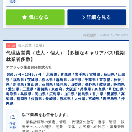
概要
気になる
詳細を見る
掲載期間：26/08/07～26/08/20
法人営業（金融）
NEW
代理店営業（法人・個人）【多様なキャリアパス/長期
就業者多数】
アフラック生命保険株式会社
650万円～1349万円
北海道 / 青森県 / 岩手県 / 宮城県 / 秋田県 / 山形
県 / 福島県 / 茨城県 / 栃木県 / 群馬県 / 埼玉県 / 千葉県 / 東京都 / 神奈川
県 / 新潟県 / 富山県 / 石川県 / 福井県 / 山梨県 / 長野県 / 岐阜県 / 静岡県
/ 愛知県 / 三重県 / 滋賀県 / 京都府 / 大阪府 / 兵庫県 / 奈良県 / 和歌山県 /
鳥取県 / 島根県 / 岡山県 / 広島県 / 山口県 / 徳島県 / 香川県 / 愛媛県 / 高
知県 / 福岡県 / 佐賀県 / 長崎県 / 熊本県 / 大分県 / 宮崎県 / 鹿児島県 / 沖
縄県
以下業務をお任せします。
・業務計画等の策定、管理 ・代理店の教育、指導、管理 ・販
仕事
売チャネルの開拓、開発 ・団体、お客様への対応 ・募集管理
内容
業務 ・担当代…