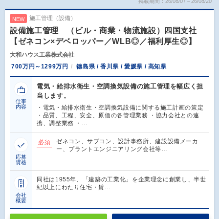
掲載期間：26/08/07～26/08/20
施工管理（設備）
NEW
設備施工管理 （ビル・商業・物流施設）四国支社
【ゼネコン×デベロッパー／WLB◎／福利厚生◎】
大和ハウス工業株式会社
700万円～1299万円
徳島県 / 香川県 / 愛媛県 / 高知県
電気・給排水衛生・空調換気設備の施工管理を幅広く担
当します。
仕事
内容
・電気・給排水衛生・空調換気設備に関する施工計画の策定
・品質、工程、安全、原価の各管理業務 ・協力会社との連
携、調整業務 ・…
ゼネコン、サブコン、設計事務所、建設設備メーカ
必須
ー、プラントエンジニアリング会社等…
応募
資格
同社は1955年、「建築の工業化」を企業理念に創業し、半世
紀以上にわたり住宅・賃…
会社
概要