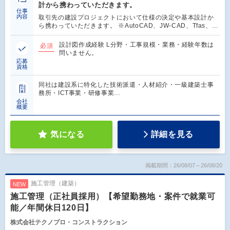
計から携わっていただきます。
仕事
内容
取引先の建設プロジェクトにおいて仕様の決定や基本設計か
ら携わっていただきます。 ※AutoCAD、JW-CAD、Tfas、…
設計図作成経験 L分野・工事規模・業務・経験年数は
必須
問いません。
応募
資格
同社は建設系に特化した技術派遣・人材紹介・一級建築士事
務所・ICT事業・研修事業…
会社
概要
気になる
詳細を見る
掲載期間：26/08/07～26/08/20
施工管理（建築）
NEW
施工管理（正社員採用）【希望勤務地・案件で就業可
能／年間休日120日】
株式会社テクノプロ・コンストラクション