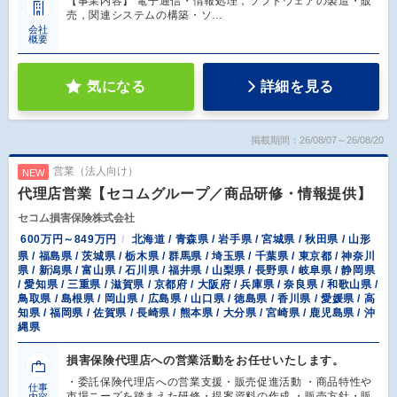
【事業内容】 電子通信・情報処理，ソフトウェアの製造・販
売，関連システムの構築・ソ…
会社
概要
気になる
詳細を見る
掲載期間：26/08/07～26/08/20
営業（法人向け）
NEW
代理店営業【セコムグループ／商品研修・情報提供】
セコム損害保険株式会社
600万円～849万円
北海道 / 青森県 / 岩手県 / 宮城県 / 秋田県 / 山形
県 / 福島県 / 茨城県 / 栃木県 / 群馬県 / 埼玉県 / 千葉県 / 東京都 / 神奈川
県 / 新潟県 / 富山県 / 石川県 / 福井県 / 山梨県 / 長野県 / 岐阜県 / 静岡県
/ 愛知県 / 三重県 / 滋賀県 / 京都府 / 大阪府 / 兵庫県 / 奈良県 / 和歌山県 /
鳥取県 / 島根県 / 岡山県 / 広島県 / 山口県 / 徳島県 / 香川県 / 愛媛県 / 高
知県 / 福岡県 / 佐賀県 / 長崎県 / 熊本県 / 大分県 / 宮崎県 / 鹿児島県 / 沖
縄県
損害保険代理店への営業活動をお任せいたします。
・委託保険代理店への営業支援・販売促進活動 ・商品特性や
仕事
市場ニーズを踏まえた研修・提案資料の作成 ・販売方針・販