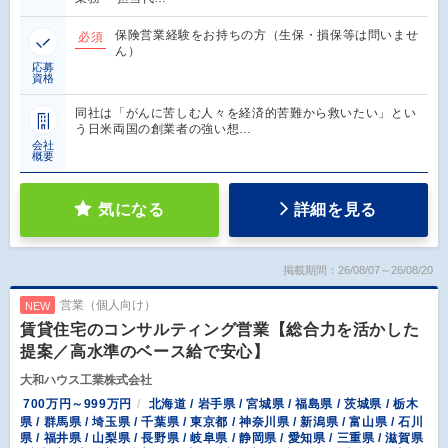
保険営業経験をお持ちの方（生保・損保等は問いませ
必須
ん）
応募
資格
同社は「がんに苦しむ人々を経済的苦難から救いたい」とい
う日米両国の創業者の強い想…
会社
概要
気になる
詳細を見る
掲載期間：26/08/07～26/08/20
営業（個人向け）
NEW
賃貸住宅のコンサルティング営業【総合力を活かした
提案／高水準のベース給で安心】
大和ハウス工業株式会社
700万円～999万円
北海道 / 岩手県 / 宮城県 / 福島県 / 茨城県 / 栃木
県 / 群馬県 / 埼玉県 / 千葉県 / 東京都 / 神奈川県 / 新潟県 / 富山県 / 石川
県 / 福井県 / 山梨県 / 長野県 / 岐阜県 / 静岡県 / 愛知県 / 三重県 / 滋賀県