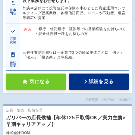
以下業務をお任せします。
外訪や店頭にて投資信託や保険を中心とした資産運用コンサ
仕事
ルティング提案業務、各種信託商品、ローンや不動産、遺言
内容
等幅広い提案…
・銀行、信託銀行、証券等での営業経験をお持ちの方
必須
・証券外務員一種をお持ちの方
応募
資格
三井住友信託銀行は一企業で3つの経済主体ごとに「個人」
「法人」「投資家」と事業組…
会社
概要
気になる
詳細を見る
掲載期間：26/07/31～26/08/20
店長・販売・店舗管理
ガリバーの店長候補【年休125日取得OK／実力主義×
早期キャリアアップ】
株式会社IDOM