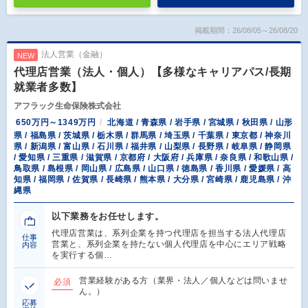
掲載期間：26/08/05～26/08/20
法人営業（金融）
NEW
代理店営業（法人・個人）【多様なキャリアパス/長期
就業者多数】
アフラック生命保険株式会社
650万円～1349万円
北海道 / 青森県 / 岩手県 / 宮城県 / 秋田県 / 山形
県 / 福島県 / 茨城県 / 栃木県 / 群馬県 / 埼玉県 / 千葉県 / 東京都 / 神奈川
県 / 新潟県 / 富山県 / 石川県 / 福井県 / 山梨県 / 長野県 / 岐阜県 / 静岡県
/ 愛知県 / 三重県 / 滋賀県 / 京都府 / 大阪府 / 兵庫県 / 奈良県 / 和歌山県 /
鳥取県 / 島根県 / 岡山県 / 広島県 / 山口県 / 徳島県 / 香川県 / 愛媛県 / 高
知県 / 福岡県 / 佐賀県 / 長崎県 / 熊本県 / 大分県 / 宮崎県 / 鹿児島県 / 沖
縄県
以下業務をお任せします。
代理店営業は、系列企業を持つ代理店を担当する法人代理店
仕事
営業と、系列企業を持たない個人代理店を中心にエリア戦略
内容
を実行する個…
営業経験がある方（業界・法人／個人などは問いませ
必須
ん。）
応募