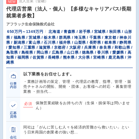
法人営業（金融）
NEW
代理店営業（法人・個人）【多様なキャリアパス/長期
就業者多数】
アフラック生命保険株式会社
650万円～1349万円
北海道 / 青森県 / 岩手県 / 宮城県 / 秋田県 / 山形
県 / 福島県 / 茨城県 / 栃木県 / 群馬県 / 埼玉県 / 千葉県 / 東京都 / 神奈川
県 / 新潟県 / 富山県 / 石川県 / 福井県 / 山梨県 / 長野県 / 岐阜県 / 静岡県
/ 愛知県 / 三重県 / 滋賀県 / 京都府 / 大阪府 / 兵庫県 / 奈良県 / 和歌山県 /
鳥取県 / 島根県 / 岡山県 / 広島県 / 山口県 / 徳島県 / 香川県 / 愛媛県 / 高
知県 / 福岡県 / 佐賀県 / 長崎県 / 熊本県 / 大分県 / 宮崎県 / 鹿児島県 / 沖
縄県
以下業務をお任せします。
・業務計画等の策定、管理 ・代理店の教育、指導、管理 ・販
仕事
売チャネルの開拓、開発 ・団体、お客様への対応 ・募集管理
内容
業務 ・担当代…
保険営業経験をお持ちの方（生保・損保等は問いませ
必須
ん）
応募
資格
同社は「がんに苦しむ人々を経済的苦難から救いたい」とい
う日米両国の創業者の強い想…
会社