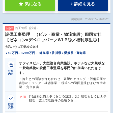
気になる
詳細を見る
掲載期間：26/08/07～26/08/20
施工管理（設備）
NEW
設備工事監理 （ビル・商業・物流施設）四国支社
【ゼネコン×デベロッパー／WLB◎／福利厚生◎】
大和ハウス工業株式会社
750万円～1299万円
徳島県 / 香川県 / 愛媛県 / 高知県
オフィスビル、大型複合商業施設、ホテルなど大規模な
一般建築物の設備工事監理を専門的に担当いただきま
仕事
す。
内容
・施主との面談や打ち合わせ、要望ヒアリング ・設備図面や
書類のチェック、確認作業 ・現場への巡回監理および進捗確
認 ・定例会議…
(1)建築設備工事における設計、設計監理もしくは工事
必須
監理、施工管理案件の経験をお…
応募
資格