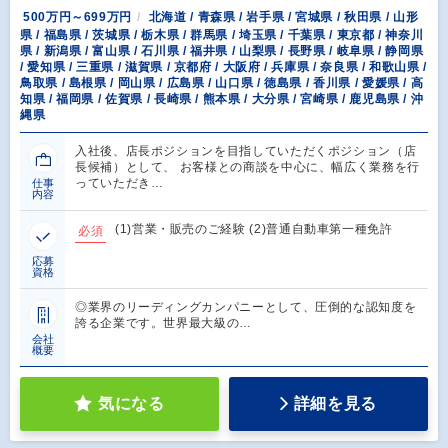
500万円～699万円
北海道 / 青森県 / 岩手県 / 宮城県 / 秋田県 / 山形
県 / 福島県 / 茨城県 / 栃木県 / 群馬県 / 埼玉県 / 千葉県 / 東京都 / 神奈川
県 / 新潟県 / 富山県 / 石川県 / 福井県 / 山梨県 / 長野県 / 岐阜県 / 静岡県
/ 愛知県 / 三重県 / 滋賀県 / 京都府 / 大阪府 / 兵庫県 / 奈良県 / 和歌山県 /
鳥取県 / 島根県 / 岡山県 / 広島県 / 山口県 / 徳島県 / 香川県 / 愛媛県 / 高
知県 / 福岡県 / 佐賀県 / 長崎県 / 熊本県 / 大分県 / 宮崎県 / 鹿児島県 / 沖
縄県
入社後、店長ポジションを目指していただくポジション（店
長候補）として、 お客様との商談を中心に、幅広く業務を行
っていただき…
仕事
内容
(1)営業・販売のご経験 (2)普通自動車第一種免許
必須
応募
資格
◎業界のリーディングカンパニーとして、圧倒的な認知度を
誇る企業です。世界最大級の…
会社
概要
気になる
詳細を見る