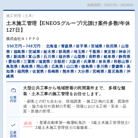
掲載期間：26/07/31～26/08/20
施工管理（土木）
土木施工管理【ENEOSグループ/元請け案件多数/年休
127日】
株式会社ＮＩＰＰＯ
550万円～749万円
北海道 / 青森県 / 岩手県 / 宮城県 / 秋田県 / 山形
県 / 福島県 / 茨城県 / 栃木県 / 群馬県 / 埼玉県 / 千葉県 / 東京都 / 神奈川
県 / 新潟県 / 富山県 / 石川県 / 福井県 / 山梨県 / 長野県 / 岐阜県 / 静岡県
/ 愛知県 / 三重県 / 滋賀県 / 京都府 / 大阪府 / 兵庫県 / 奈良県 / 和歌山県 /
鳥取県 / 島根県 / 岡山県 / 広島県 / 山口県 / 徳島県 / 香川県 / 愛媛県 / 高
知県 / 福岡県 / 佐賀県 / 長崎県 / 熊本県 / 大分県 / 宮崎県 / 鹿児島県 / 沖
縄県
大型公共工事から地域密着の民間案件まで、 多様な舗
装・土木工事の施工管理をお任せします。
仕事
内容
・顧客との打ち合わせ、現地調査 ・施工計画の立案、図面作
成 ・協力会社や資材の手配 ・現場における工程・安全・品
質・原価の管理…
・普通自動車第一種運転免許 ・1級土木施工管理技士/
必須
2級土木施工管理技士/1級舗装…
応募
資格