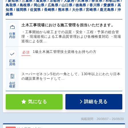
/ 愛知県 / 三重県 / 滋賀県 / 京都府 / 大阪府 / 兵庫県 / 奈良県 / 和歌山県 /
鳥取県 / 島根県 / 岡山県 / 広島県 / 山口県 / 徳島県 / 香川県 / 愛媛県 / 高
知県 / 福岡県 / 佐賀県 / 長崎県 / 熊本県 / 大分県 / 宮崎県 / 鹿児島県 / 沖
縄県
土木工事現場における施工管理を担当いただきます。
・工事開始から竣工までの品質・安全・工程・予算の総合管
仕事
理 ・現場巡視による工事品質管理および各種検査対応 ・現場
内容
巡視による技…
1級土木施工管理技士資格をお持ちの方
必須
応募
資格
スーパーゼネコン5社の一角として、130年以上にわたり日本
の建設業界をリードして…
会社
概要
気になる
詳細を見る
掲載期間：26/08/07～26/08/20