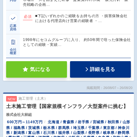
内容
売戦略の企画…
■下記いずれかのご経験をお持ちの方 ・損害保険会社
必須
における代理店向け営業の経験者 ・…
応募
資格
1998年にセコムグループに入り、 約50年間で培った保険会社
としての経験・実績…
会社
概要
気になる
詳細を見る
掲載期間：26/08/07～26/08/20
施工管理（土木）
NEW
土木施工管理【国家規模インフラ／大型案件に挑む】
株式会社大林組
600万円～1149万円
北海道 / 青森県 / 岩手県 / 宮城県 / 秋田県 / 山形
県 / 福島県 / 茨城県 / 栃木県 / 群馬県 / 埼玉県 / 千葉県 / 東京都 / 神奈川
県 / 新潟県 / 富山県 / 石川県 / 福井県 / 山梨県 / 長野県 / 岐阜県 / 静岡県