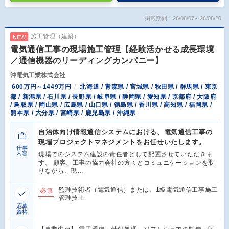
掲載期間：26/08/07～26/08/20
施工管理（建築）
NEW
電気通信工事の現場施工管理【経験活かせる成長環境
／通信機器のリーディングカンパニー】
沖電気工業株式会社
600万円～1449万円
北海道 / 青森県 / 宮城県 / 秋田県 / 群馬県 / 東京
都 / 新潟県 / 石川県 / 長野県 / 岐阜県 / 静岡県 / 愛知県 / 京都府 / 大阪府
/ 鳥取県 / 岡山県 / 広島県 / 山口県 / 徳島県 / 香川県 / 高知県 / 福岡県 /
熊本県 / 大分県 / 宮崎県 / 鹿児島県 / 沖縄県
自治体向け情報通信システムにおける、電気通信工事の
現場プロジェクトマネジメントをお任せいたします。
仕事
内容
現場でのシステム建設の責任者として配置させていただきま
す。 顧客、工事の協力会社の方々とコミュニケーションを取
りながら、現…
監理技術者（電気通信）または、1級電気通信工事施工
必須
管理技士
応募
資格