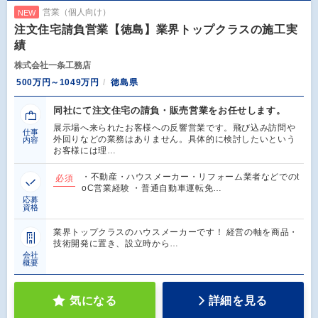
営業（個人向け）
NEW
注文住宅請負営業【徳島】業界トップクラスの施工実
績
株式会社一条工務店
500万円～1049万円
徳島県
同社にて注文住宅の請負・販売営業をお任せします。
展示場へ来られたお客様への反響営業です。飛び込み訪問や
仕事
外回りなどの業務はありません。具体的に検討したいという
内容
お客様には理…
・不動産・ハウスメーカー・リフォーム業者などでのt
必須
oC営業経験 ・普通自動車運転免…
応募
資格
業界トップクラスのハウスメーカーです！ 経営の軸を商品・
技術開発に置き、設立時から…
会社
概要
気になる
詳細を見る