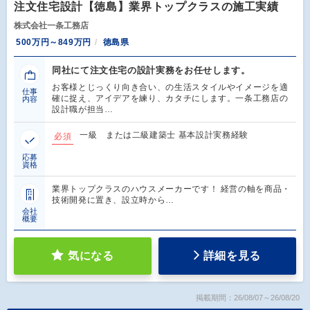
注文住宅設計【徳島】業界トップクラスの施工実績
株式会社一条工務店
500万円～849万円
徳島県
同社にて注文住宅の設計実務をお任せします。
お客様とじっくり向き合い、の生活スタイルやイメージを適
仕事
確に捉え、アイデアを練り、カタチにします。一条工務店の
内容
設計職が担当…
一級 または二級建築士 基本設計実務経験
必須
応募
資格
業界トップクラスのハウスメーカーです！ 経営の軸を商品・
技術開発に置き、設立時から…
会社
概要
気になる
詳細を見る
掲載期間：26/08/07～26/08/20