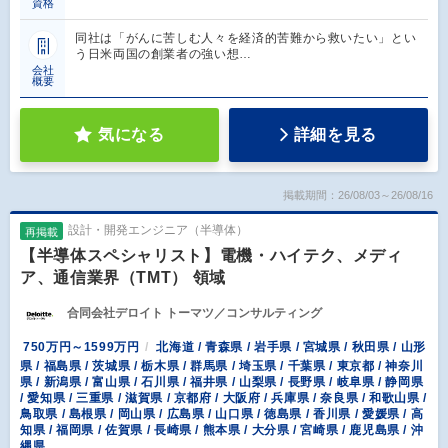
資格
同社は「がんに苦しむ人々を経済的苦難から救いたい」とい
う日米両国の創業者の強い想…
会社
概要
気になる
詳細を見る
掲載期間：26/08/03～26/08/16
設計・開発エンジニア（半導体）
再掲載
【半導体スペシャリスト】電機・ハイテク、メディ
ア、通信業界（TMT） 領域
合同会社デロイト トーマツ／コンサルティング
750万円～1599万円
北海道 / 青森県 / 岩手県 / 宮城県 / 秋田県 / 山形
県 / 福島県 / 茨城県 / 栃木県 / 群馬県 / 埼玉県 / 千葉県 / 東京都 / 神奈川
県 / 新潟県 / 富山県 / 石川県 / 福井県 / 山梨県 / 長野県 / 岐阜県 / 静岡県
/ 愛知県 / 三重県 / 滋賀県 / 京都府 / 大阪府 / 兵庫県 / 奈良県 / 和歌山県 /
鳥取県 / 島根県 / 岡山県 / 広島県 / 山口県 / 徳島県 / 香川県 / 愛媛県 / 高
知県 / 福岡県 / 佐賀県 / 長崎県 / 熊本県 / 大分県 / 宮崎県 / 鹿児島県 / 沖
縄県