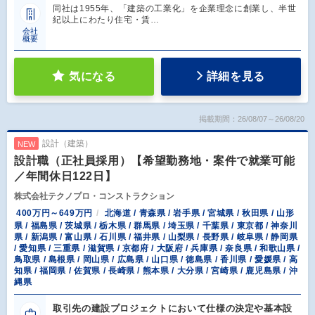
同社は1955年、「建築の工業化」を企業理念に創業し、半世
紀以上にわたり住宅・賃…
会社
概要
気になる
詳細を見る
掲載期間：26/08/07～26/08/20
設計（建築）
NEW
設計職（正社員採用）【希望勤務地・案件で就業可能
／年間休日122日】
株式会社テクノプロ・コンストラクション
400万円～649万円
北海道 / 青森県 / 岩手県 / 宮城県 / 秋田県 / 山形
県 / 福島県 / 茨城県 / 栃木県 / 群馬県 / 埼玉県 / 千葉県 / 東京都 / 神奈川
県 / 新潟県 / 富山県 / 石川県 / 福井県 / 山梨県 / 長野県 / 岐阜県 / 静岡県
/ 愛知県 / 三重県 / 滋賀県 / 京都府 / 大阪府 / 兵庫県 / 奈良県 / 和歌山県 /
鳥取県 / 島根県 / 岡山県 / 広島県 / 山口県 / 徳島県 / 香川県 / 愛媛県 / 高
知県 / 福岡県 / 佐賀県 / 長崎県 / 熊本県 / 大分県 / 宮崎県 / 鹿児島県 / 沖
縄県
取引先の建設プロジェクトにおいて仕様の決定や基本設