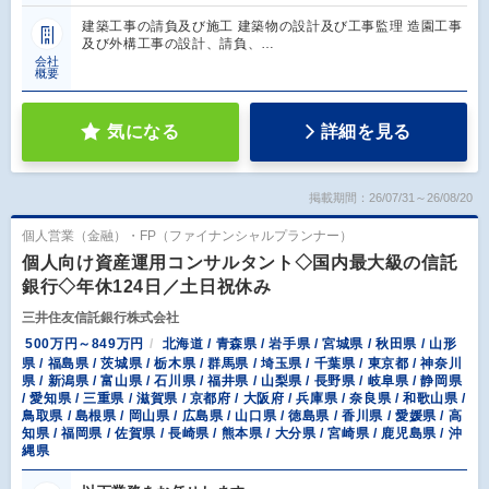
建築工事の請負及び施工 建築物の設計及び工事監理 造園工事
及び外構工事の設計、請負、…
会社
概要
気になる
詳細を見る
掲載期間：26/07/31～26/08/20
個人営業（金融）・FP（ファイナンシャルプランナー）
個人向け資産運用コンサルタント◇国内最大級の信託
銀行◇年休124日／土日祝休み
三井住友信託銀行株式会社
500万円～849万円
北海道 / 青森県 / 岩手県 / 宮城県 / 秋田県 / 山形
県 / 福島県 / 茨城県 / 栃木県 / 群馬県 / 埼玉県 / 千葉県 / 東京都 / 神奈川
県 / 新潟県 / 富山県 / 石川県 / 福井県 / 山梨県 / 長野県 / 岐阜県 / 静岡県
/ 愛知県 / 三重県 / 滋賀県 / 京都府 / 大阪府 / 兵庫県 / 奈良県 / 和歌山県 /
鳥取県 / 島根県 / 岡山県 / 広島県 / 山口県 / 徳島県 / 香川県 / 愛媛県 / 高
知県 / 福岡県 / 佐賀県 / 長崎県 / 熊本県 / 大分県 / 宮崎県 / 鹿児島県 / 沖
縄県