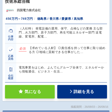
技術系総合職
四国電力株式会社
450万円～749万円
徳島県 / 香川県 / 愛媛県 / 高知県
（入社時） 発電設備の運用、保守、点検などの業務 主な部
門…火力部門、原子力部門、再生可能エネルギー部門 送電
線、変電所、配電…
仕事
内容
【求めている人材】 ◎責任感を持って仕事に取り組め
必須
る方 ◎地域に貢献できる仕事がした…
応募
資格
電気事業をはじめ、よんでんグループ全体で、エネルギーか
ら情報通信、ビジネス・生活…
会社
概要
気になる
詳細を見る
掲載期間：26/08/03～26/08/16