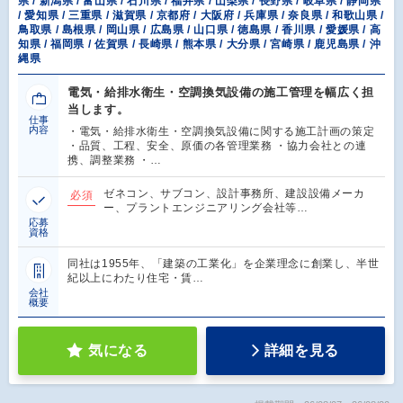
県 / 新潟県 / 富山県 / 石川県 / 福井県 / 山梨県 / 長野県 / 岐阜県 / 静岡県
/ 愛知県 / 三重県 / 滋賀県 / 京都府 / 大阪府 / 兵庫県 / 奈良県 / 和歌山県 /
鳥取県 / 島根県 / 岡山県 / 広島県 / 山口県 / 徳島県 / 香川県 / 愛媛県 / 高
知県 / 福岡県 / 佐賀県 / 長崎県 / 熊本県 / 大分県 / 宮崎県 / 鹿児島県 / 沖
縄県
電気・給排水衛生・空調換気設備の施工管理を幅広く担
当します。
仕事
内容
・電気・給排水衛生・空調換気設備に関する施工計画の策定
・品質、工程、安全、原価の各管理業務 ・協力会社との連
携、調整業務 ・…
ゼネコン、サブコン、設計事務所、建設設備メーカ
必須
ー、プラントエンジニアリング会社等…
応募
資格
同社は1955年、「建築の工業化」を企業理念に創業し、半世
紀以上にわたり住宅・賃…
会社
概要
気になる
詳細を見る