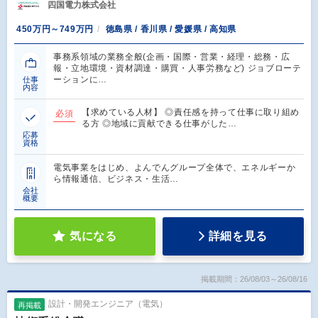
四国電力株式会社
450万円～749万円
徳島県 / 香川県 / 愛媛県 / 高知県
事務系領域の業務全般(企画・国際・営業・経理・総務・広
報・立地環境・資材調達・購買・人事労務など) ジョブローテ
ーションに…
仕事
内容
【求めている人材】 ◎責任感を持って仕事に取り組め
必須
る方 ◎地域に貢献できる仕事がした…
応募
資格
電気事業をはじめ、よんでんグループ全体で、エネルギーか
ら情報通信、ビジネス・生活…
会社
概要
気になる
詳細を見る
掲載期間：26/08/03～26/08/16
設計・開発エンジニア（電気）
再掲載