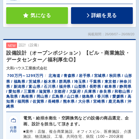
気になる
詳細を見る
掲載期間：26/08/07～26/08/20
設計（設備）
NEW
設備設計（オープンポジション）【ビル・商業施設・
データセンター／福利厚生◎】
大和ハウス工業株式会社
700万円～1299万円
北海道 / 青森県 / 岩手県 / 宮城県 / 秋田県 / 山形
県 / 福島県 / 茨城県 / 栃木県 / 群馬県 / 埼玉県 / 千葉県 / 東京都 / 神奈川
県 / 新潟県 / 富山県 / 石川県 / 福井県 / 山梨県 / 長野県 / 岐阜県 / 静岡県
/ 愛知県 / 三重県 / 滋賀県 / 京都府 / 大阪府 / 兵庫県 / 奈良県 / 和歌山県 /
鳥取県 / 島根県 / 岡山県 / 広島県 / 山口県 / 徳島県 / 香川県 / 愛媛県 / 高
知県 / 福岡県 / 佐賀県 / 長崎県 / 熊本県 / 大分県 / 宮崎県 / 鹿児島県 / 沖
縄県
電気・給排水衛生・空調換気などの設備の商品選定、企
画、設計を担当して頂きます。
仕事
内容
■案件：店舗、複合商業施設、オフィスビル、医療施設、介護
施設、物流施設、工場、共同住宅、病院（100～200床前