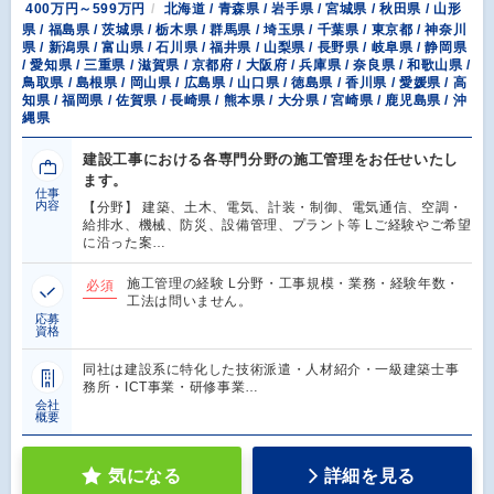
400万円～599万円
北海道 / 青森県 / 岩手県 / 宮城県 / 秋田県 / 山形
県 / 福島県 / 茨城県 / 栃木県 / 群馬県 / 埼玉県 / 千葉県 / 東京都 / 神奈川
県 / 新潟県 / 富山県 / 石川県 / 福井県 / 山梨県 / 長野県 / 岐阜県 / 静岡県
/ 愛知県 / 三重県 / 滋賀県 / 京都府 / 大阪府 / 兵庫県 / 奈良県 / 和歌山県 /
鳥取県 / 島根県 / 岡山県 / 広島県 / 山口県 / 徳島県 / 香川県 / 愛媛県 / 高
知県 / 福岡県 / 佐賀県 / 長崎県 / 熊本県 / 大分県 / 宮崎県 / 鹿児島県 / 沖
縄県
建設工事における各専門分野の施工管理をお任せいたし
ます。
仕事
内容
【分野】 建築、土木、電気、計装・制御、電気通信、空調・
給排水、機械、防災、設備管理、プラント等 Lご経験やご希望
に沿った案…
施工管理の経験 L分野・工事規模・業務・経験年数・
必須
工法は問いません。
応募
資格
同社は建設系に特化した技術派遣・人材紹介・一級建築士事
務所・ICT事業・研修事業…
会社
概要
気になる
詳細を見る