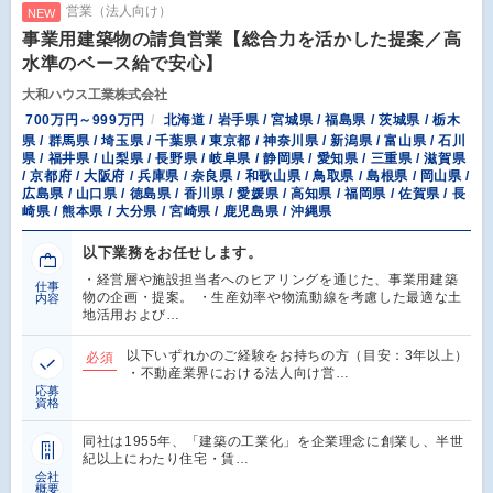
営業（法人向け）
NEW
事業用建築物の請負営業【総合力を活かした提案／高
水準のベース給で安心】
大和ハウス工業株式会社
700万円～999万円
北海道 / 岩手県 / 宮城県 / 福島県 / 茨城県 / 栃木
県 / 群馬県 / 埼玉県 / 千葉県 / 東京都 / 神奈川県 / 新潟県 / 富山県 / 石川
県 / 福井県 / 山梨県 / 長野県 / 岐阜県 / 静岡県 / 愛知県 / 三重県 / 滋賀県
/ 京都府 / 大阪府 / 兵庫県 / 奈良県 / 和歌山県 / 鳥取県 / 島根県 / 岡山県 /
広島県 / 山口県 / 徳島県 / 香川県 / 愛媛県 / 高知県 / 福岡県 / 佐賀県 / 長
崎県 / 熊本県 / 大分県 / 宮崎県 / 鹿児島県 / 沖縄県
以下業務をお任せします。
・経営層や施設担当者へのヒアリングを通じた、事業用建築
仕事
物の企画・提案。 ・生産効率や物流動線を考慮した最適な土
内容
地活用および…
以下いずれかのご経験をお持ちの方（目安：3年以上）
必須
・不動産業界における法人向け営…
応募
資格
同社は1955年、「建築の工業化」を企業理念に創業し、半世
紀以上にわたり住宅・賃…
会社
概要