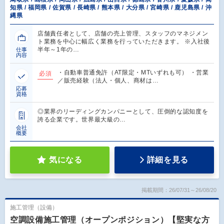
知県 / 福岡県 / 佐賀県 / 長崎県 / 熊本県 / 大分県 / 宮崎県 / 鹿児島県 / 沖
縄県
店舗責任者として、店舗の売上管理、スタッフのマネジメン
ト業務を中心に幅広く業務を行っていただきます。 ※入社後
半年～1年の…
仕事
内容
・自動車普通免許（AT限定・MTいずれも可） ・営業
必須
／販売経験（法人・個人、商材は…
応募
資格
◎業界のリーディングカンパニーとして、圧倒的な認知度を
誇る企業です。世界最大級の…
会社
概要
気になる
詳細を見る
掲載期間：26/07/31～26/08/20
施工管理（設備）
空調設備施工管理（オープンポジション）【堅実な方