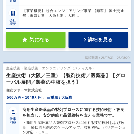
資格
【事業概要】 総合エンジニアリング事業 【顧客】 国土交通
省，東京瓦斯，大阪瓦斯，大林…
会社
概要
気になる
詳細を見る
掲載期間：26/07/31～26/08/20
生産技術・製造技術・エンジニアリング（メディカル）
生産技術（大阪／三重）【製剤技術／医薬品】【グロ
ーバル展開／製薬の中核を担う】
住友ファーマ株式会社
500万円～1049万円
三重県 / 大阪府
商用生産医薬品の製剤プロセスに関する技術検討・改良
を担当し、安定供給と品質維持を支える業務です。
仕事
内容
・商用生産医薬品の製剤プロセスに関する技術検討および改
良 ・経口固形剤のスケールアップ、技術移転、バリデーショ
ン対応 ・CM…