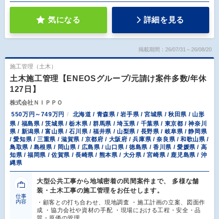
気になる
詳細を見る
掲載期間：26/07/31～26/08/20
施工管理（土木）
土木施工管理【ENEOSグループ/元請け案件多数/年休
127日】
株式会社ＮＩＰＰＯ
550万円～749万円
北海道 / 青森県 / 岩手県 / 宮城県 / 秋田県 / 山形
県 / 福島県 / 茨城県 / 栃木県 / 群馬県 / 埼玉県 / 千葉県 / 東京都 / 神奈川
県 / 新潟県 / 富山県 / 石川県 / 福井県 / 山梨県 / 長野県 / 岐阜県 / 静岡県
/ 愛知県 / 三重県 / 滋賀県 / 京都府 / 大阪府 / 兵庫県 / 奈良県 / 和歌山県 /
鳥取県 / 島根県 / 岡山県 / 広島県 / 山口県 / 徳島県 / 香川県 / 愛媛県 / 高
知県 / 福岡県 / 佐賀県 / 長崎県 / 熊本県 / 大分県 / 宮崎県 / 鹿児島県 / 沖
縄県
大型公共工事から地域密着の民間案件まで、 多様な舗
装・土木工事の施工管理をお任せします。
仕事
内容
・顧客との打ち合わせ、現地調査 ・施工計画の立案、図面作
成 ・協力会社や資材の手配 ・現場における工程・安全・品
質・原価の管理…