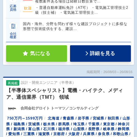
複数案件ある場合は経験日数合算で…
応募
・普通自動車運転免許（AT可） ・電気施工管理技士2
歓迎
資格
級（技士補） ・電気施工管理技士…
国内・海外、分野を問わず様々な建設プロジェクトに多様な
形態で技術提供をする、建設…
会社
概要
気になる
詳細を見る
掲載期間：26/08/03～26/08/16
設計・開発エンジニア（半導体）
再掲載
【半導体スペシャリスト】電機・ハイテク、メディ
ア、通信業界（TMT） 領域
合同会社デロイト トーマツ／コンサルティング
750万円～1599万円
北海道 / 青森県 / 岩手県 / 宮城県 / 秋田県 / 山形
県 / 福島県 / 茨城県 / 栃木県 / 群馬県 / 埼玉県 / 千葉県 / 東京都 / 神奈川
県 / 新潟県 / 富山県 / 石川県 / 福井県 / 山梨県 / 長野県 / 岐阜県 / 静岡県
/ 愛知県 / 三重県 / 滋賀県 / 京都府 / 大阪府 / 兵庫県 / 奈良県 / 和歌山県 /