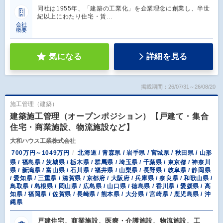
同社は1955年、「建築の工業化」を企業理念に創業し、半世
紀以上にわたり住宅・賃…
会社
概要
気になる
詳細を見る
掲載期間：26/07/31～26/08/20
施工管理（建築）
建築施工管理（オープンポジション）【戸建て・集合
住宅・商業施設、物流施設など】
大和ハウス工業株式会社
700万円～1049万円
北海道 / 青森県 / 岩手県 / 宮城県 / 秋田県 / 山形
県 / 福島県 / 茨城県 / 栃木県 / 群馬県 / 埼玉県 / 千葉県 / 東京都 / 神奈川
県 / 新潟県 / 富山県 / 石川県 / 福井県 / 山梨県 / 長野県 / 岐阜県 / 静岡県
/ 愛知県 / 三重県 / 滋賀県 / 京都府 / 大阪府 / 兵庫県 / 奈良県 / 和歌山県 /
鳥取県 / 島根県 / 岡山県 / 広島県 / 山口県 / 徳島県 / 香川県 / 愛媛県 / 高
知県 / 福岡県 / 佐賀県 / 長崎県 / 熊本県 / 大分県 / 宮崎県 / 鹿児島県 / 沖
縄県
戸建住宅、商業施設、医療・介護施設、物流施設、工