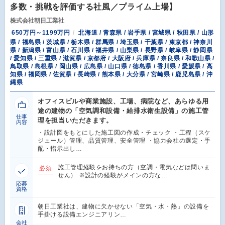
多数・挑戦を評価する社風／プライム上場】
株式会社朝日工業社
650万円～1199万円
北海道 / 青森県 / 岩手県 / 宮城県 / 秋田県 / 山形
県 / 福島県 / 茨城県 / 栃木県 / 群馬県 / 埼玉県 / 千葉県 / 東京都 / 神奈川
県 / 新潟県 / 富山県 / 石川県 / 福井県 / 山梨県 / 長野県 / 岐阜県 / 静岡県
/ 愛知県 / 三重県 / 滋賀県 / 京都府 / 大阪府 / 兵庫県 / 奈良県 / 和歌山県 /
鳥取県 / 島根県 / 岡山県 / 広島県 / 山口県 / 徳島県 / 香川県 / 愛媛県 / 高
知県 / 福岡県 / 佐賀県 / 長崎県 / 熊本県 / 大分県 / 宮崎県 / 鹿児島県 / 沖
縄県
オフィスビルや商業施設、工場、病院など、あらゆる用
途の建物の「空気調和設備・給排水衛生設備」の施工管
仕事
理を担当いただきます。
内容
・設計図をもとにした施工図の作成・チェック ・工程（スケ
ジュール）管理、品質管理、安全管理 ・協力会社の選定・手
配・指示出し…
施工管理経験をお持ちの方（空調・電気などは問いま
必須
せん） ※設計の経験がメインの方な…
応募
資格
朝日工業社は、建物に欠かせない「空気・水・熱」の設備を
手掛ける設備エンジニアリン…
会社