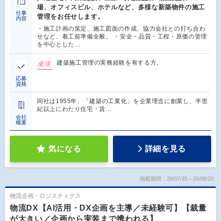
場、オフィスビル、ホテルなど、多様な新築物件の施工
仕事
管理をお任せします。
内容
・施工計画の策定、施工図面の作成、協力会社との打ち合わ
せなど、着工前準備全般。 ・安全・品質・工程・原価の管理
を中心とした…
建築施工管理の実務経験を有する方。
必須
応募
資格
同社は1955年、「建築の工業化」を企業理念に創業し、半世
紀以上にわたり住宅・賃…
会社
概要
気になる
詳細を見る
掲載期間：26/07/31～26/08/20
物流企画・ロジスティクス
物流DX【AI活用・DX企画を主導／未経験可】【裁量
が大きい／企画から実装まで携われる】