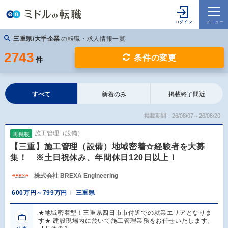
三重県/大手企業
の転職・求人情報一覧
2743
条件の変更
件
すべて
新着のみ
掲載終了間近
掲載期間：26/08/07～26/08/20
施工管理（設備）
再掲載
【三重】施工管理（設備）地域密着☆経験者を大募
集！ ※土日祝休み、年間休日120日以上！
株式会社 BREXA Engineering
600万円～799万円
三重県
★地域密着型！三重県四日市市付近での就業エリアとなりま
す★ 建設現場内に於いて施工管理業務をお任せいたします。