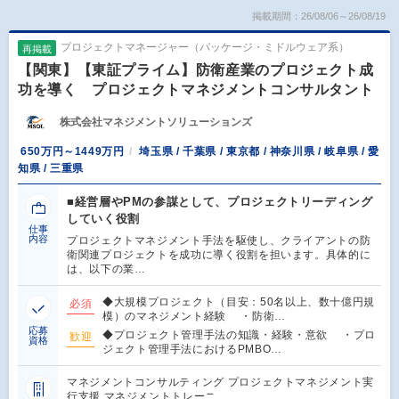
掲載期間：26/08/06～26/08/19
プロジェクトマネージャー（パッケージ・ミドルウェア系）
再掲載
【関東】【東証プライム】防衛産業のプロジェクト成
功を導く プロジェクトマネジメントコンサルタント
株式会社マネジメントソリューションズ
650万円～1449万円
埼玉県 / 千葉県 / 東京都 / 神奈川県 / 岐阜県 / 愛
知県 / 三重県
■経営層やPMの参謀として、プロジェクトリーディング
していく役割
仕事
内容
プロジェクトマネジメント手法を駆使し、クライアントの防
衛関連プロジェクトを成功に導く役割を担います。具体的に
は、以下の業…
◆大規模プロジェクト（目安：50名以上、数十億円規
必須
模）のマネジメント経験 ・防衛…
応募
◆プロジェクト管理手法の知識・経験・意欲 ・プロ
歓迎
資格
ジェクト管理手法におけるPMBO…
マネジメントコンサルティング プロジェクトマネジメント実
行支援 マネジメントトレーニ…