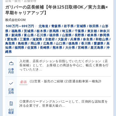
店長・販売・店舗管理
ガリバーの店長候補【年休125日取得OK／実力主義×
早期キャリアアップ】
株式会社IDOM
500万円～699万円
北海道 / 青森県 / 岩手県 / 宮城県 / 秋田県 / 山形
県 / 福島県 / 茨城県 / 栃木県 / 群馬県 / 埼玉県 / 千葉県 / 東京都 / 神奈川
県 / 新潟県 / 富山県 / 石川県 / 福井県 / 山梨県 / 長野県 / 岐阜県 / 静岡県
/ 愛知県 / 三重県 / 滋賀県 / 京都府 / 大阪府 / 兵庫県 / 奈良県 / 和歌山県 /
鳥取県 / 島根県 / 岡山県 / 広島県 / 山口県 / 徳島県 / 香川県 / 愛媛県 / 高
知県 / 福岡県 / 佐賀県 / 長崎県 / 熊本県 / 大分県 / 宮崎県 / 鹿児島県 / 沖
縄県
入社後、店長ポジションを目指していただくポジション（店
長候補）として、 お客様との商談を中心に、幅広く業務を行
っていただき…
仕事
内容
(1)営業・販売のご経験 (2)普通自動車第一種免許
必須
応募
資格
◎業界のリーディングカンパニーとして、圧倒的な認知度を
誇る企業です。世界最大級の…
会社
概要