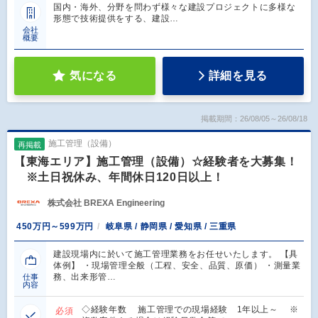
国内・海外、分野を問わず様々な建設プロジェクトに多様な
形態で技術提供をする、建設…
会社
概要
気になる
詳細を見る
掲載期間：26/08/05～26/08/18
施工管理（設備）
再掲載
【東海エリア】施工管理（設備）☆経験者を大募集！
※土日祝休み、年間休日120日以上！
株式会社 BREXA Engineering
450万円～599万円
岐阜県 / 静岡県 / 愛知県 / 三重県
建設現場内に於いて施工管理業務をお任せいたします。 【具
体例】 ・現場管理全般（工程、安全、品質、原価） ・測量業
務、出来形管…
仕事
内容
◇経験年数 施工管理での現場経験 1年以上～ ※
必須