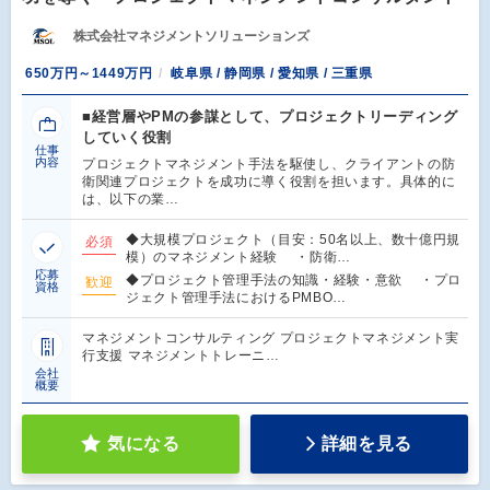
株式会社マネジメントソリューションズ
650万円～1449万円
岐阜県 / 静岡県 / 愛知県 / 三重県
■経営層やPMの参謀として、プロジェクトリーディング
していく役割
仕事
内容
プロジェクトマネジメント手法を駆使し、クライアントの防
衛関連プロジェクトを成功に導く役割を担います。具体的に
は、以下の業…
◆大規模プロジェクト（目安：50名以上、数十億円規
必須
模）のマネジメント経験 ・防衛…
応募
◆プロジェクト管理手法の知識・経験・意欲 ・プロ
歓迎
資格
ジェクト管理手法におけるPMBO…
マネジメントコンサルティング プロジェクトマネジメント実
行支援 マネジメントトレーニ…
会社
概要
気になる
詳細を見る