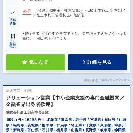
・普通自動車第一種運転免許 ・1級土木施工管理技士/
必須
2級土木施工管理技士/1級舗装…
応募
資格
■建設事業 同社の中心事業であり、長年培ってきたノウハウを
基に、「確かなものづくり…
会社
概要
気になる
詳細を見る
掲載期間：26/07/31～26/08/20
法人営業（金融）
ソリューション営業【中小企業支援の専門金融機関／
金融業界出身者歓迎】
株式会社商工組合中央金庫
600万円～1049万円
北海道 / 青森県 / 岩手県 / 宮城県 / 秋田県 / 山形
県 / 福島県 / 茨城県 / 栃木県 / 群馬県 / 埼玉県 / 千葉県 / 東京都 / 神奈川
県 / 新潟県 / 富山県 / 石川県 / 福井県 / 山梨県 / 長野県 / 岐阜県 / 静岡県