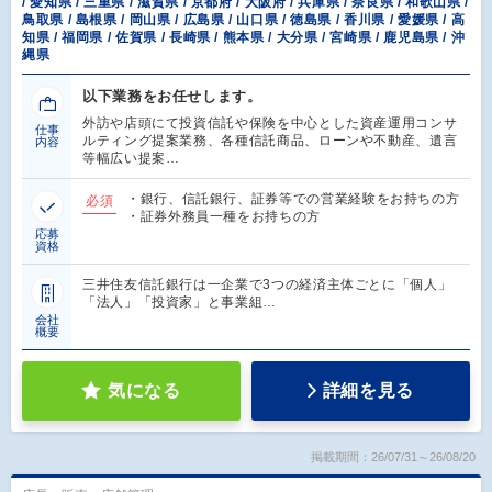
/ 愛知県 / 三重県 / 滋賀県 / 京都府 / 大阪府 / 兵庫県 / 奈良県 / 和歌山県 /
鳥取県 / 島根県 / 岡山県 / 広島県 / 山口県 / 徳島県 / 香川県 / 愛媛県 / 高
知県 / 福岡県 / 佐賀県 / 長崎県 / 熊本県 / 大分県 / 宮崎県 / 鹿児島県 / 沖
縄県
以下業務をお任せします。
外訪や店頭にて投資信託や保険を中心とした資産運用コンサ
仕事
ルティング提案業務、各種信託商品、ローンや不動産、遺言
内容
等幅広い提案…
・銀行、信託銀行、証券等での営業経験をお持ちの方
必須
・証券外務員一種をお持ちの方
応募
資格
三井住友信託銀行は一企業で3つの経済主体ごとに「個人」
「法人」「投資家」と事業組…
会社
概要
気になる
詳細を見る
掲載期間：26/07/31～26/08/20