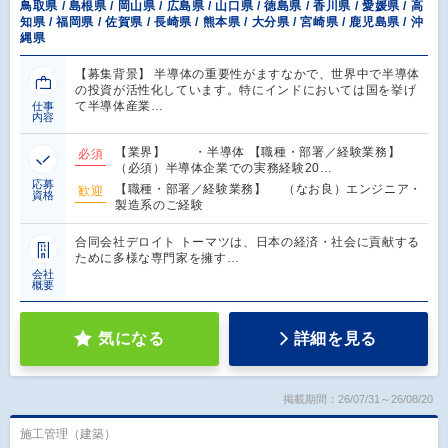
鳥取県 / 島根県 / 岡山県 / 広島県 / 山口県 / 徳島県 / 香川県 / 愛媛県 / 高
知県 / 福岡県 / 佐賀県 / 長崎県 / 熊本県 / 大分県 / 宮崎県 / 鹿児島県 / 沖
縄県
【募集背景】 半導体の重要性がますなかで、世界中で半導体
の投資が活性化しています。特にインドにおいては国を挙げ
て半導体産業…
仕事
内容
【業界】 ・半導体 【職種・部署／経験業務】
必須
（必須）半導体企業での実務経験20…
応募
【職種・部署／経験業務】 （なお良）エンジニア・
歓迎
資格
製造系のご経験
合同会社デロイト トーマツは、日本の経済・社会に貢献する
ために多様な専門家を擁す…
会社
概要
気になる
詳細を見る
掲載期間：26/07/31～26/08/20
施工管理（建築）