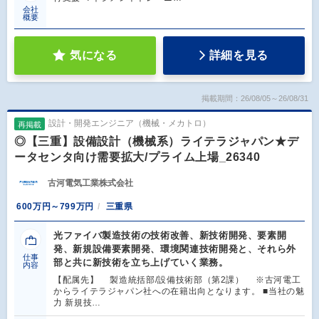
会社
概要
気になる
詳細を見る
掲載期間：26/08/05～26/08/31
設計・開発エンジニア（機械・メカトロ）
再掲載
◎【三重】設備設計（機械系）ライテラジャパン★デ
ータセンタ向け需要拡大/プライム上場_26340
古河電気工業株式会社
600万円～799万円
三重県
光ファイバ製造技術の技術改善、新技術開発、要素開
発、新規設備要素開発、環境関連技術開発と、それら外
仕事
部と共に新技術を立ち上げていく業務。
内容
【配属先】 製造統括部/設備技術部（第2課） ※古河電工
からライテラジャパン社への在籍出向となります。 ■当社の魅
力 新規技…