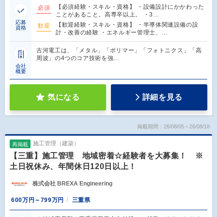
【必須経験・スキル・資格】 ・設備設計にかかわった
必須
ことがあること。高専卒以上。 ・3…
応募
【歓迎経験・スキル・資格】 ・半導体関連設備の設
歓迎
資格
計・改善の経験 ・エネルギー管理士、…
古河電工は、「メタル」「ポリマー」「フォトニクス」「高
周波」の4つのコア技術を強…
会社
概要
気になる
詳細を見る
掲載期間：26/08/05～26/08/18
施工管理（建築）
再掲載
【三重】施工管理 地域密着☆経験者を大募集！ ※
土日祝休み、年間休日120日以上！
株式会社 BREXA Engineering
600万円～799万円
三重県