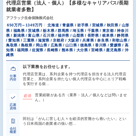
代理店営業（法人・個人）【多様なキャリアパス/長期
就業者多数】
アフラック生命保険株式会社
650万円～1349万円
北海道 / 青森県 / 岩手県 / 宮城県 / 秋田県 / 山形
県 / 福島県 / 茨城県 / 栃木県 / 群馬県 / 埼玉県 / 千葉県 / 東京都 / 神奈川
県 / 新潟県 / 富山県 / 石川県 / 福井県 / 山梨県 / 長野県 / 岐阜県 / 静岡県
/ 愛知県 / 三重県 / 滋賀県 / 京都府 / 大阪府 / 兵庫県 / 奈良県 / 和歌山県 /
鳥取県 / 島根県 / 岡山県 / 広島県 / 山口県 / 徳島県 / 香川県 / 愛媛県 / 高
知県 / 福岡県 / 佐賀県 / 長崎県 / 熊本県 / 大分県 / 宮崎県 / 鹿児島県 / 沖
縄県
以下業務をお任せします。
代理店営業は、系列企業を持つ代理店を担当する法人代理店
仕事
営業と、系列企業を持たない個人代理店を中心にエリア戦略
内容
を実行する個…
営業経験がある方（業界・法人／個人などは問いませ
必須
ん。）
応募
資格
同社は「がんに苦しむ人々を経済的苦難から救いたい」とい
う日米両国の創業者の強い想…
会社
概要