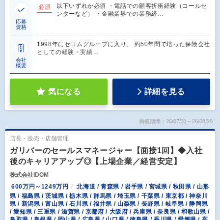
以下いずれか必須 ・電話での顧客折衝経験（コールセ
必須
ンターなど） ・金融業界での業務経…
応募
資格
1998年にセコムグループに入り、 約50年間で培った保険会社
としての経験・実績…
会社
概要
気になる
詳細を見る
掲載期間：26/07/31～26/08/20
店長・販売・店舗管理
ガリバーのセールスマネージャー【面接1回】◆入社
後のキャリアアップ◎【上場企業／経営安定】
株式会社IDOM
600万円～1249万円
北海道 / 青森県 / 岩手県 / 宮城県 / 秋田県 / 山形
県 / 福島県 / 茨城県 / 栃木県 / 群馬県 / 埼玉県 / 千葉県 / 東京都 / 神奈川
県 / 新潟県 / 富山県 / 石川県 / 福井県 / 山梨県 / 長野県 / 岐阜県 / 静岡県
/ 愛知県 / 三重県 / 滋賀県 / 京都府 / 大阪府 / 兵庫県 / 奈良県 / 和歌山県 /
鳥取県 / 島根県 / 岡山県 / 広島県 / 山口県 / 徳島県 / 香川県 / 愛媛県 / 高