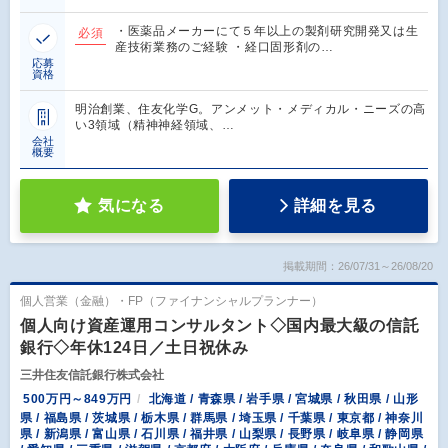
・医薬品メーカーにて５年以上の製剤研究開発又は生
必須
産技術業務のご経験 ・経口固形剤の…
応募
資格
明治創業、住友化学G。アンメット・メディカル・ニーズの高
い3領域（精神神経領域、…
会社
概要
気になる
詳細を見る
掲載期間：26/07/31～26/08/20
個人営業（金融）・FP（ファイナンシャルプランナー）
個人向け資産運用コンサルタント◇国内最大級の信託
銀行◇年休124日／土日祝休み
三井住友信託銀行株式会社
500万円～849万円
北海道 / 青森県 / 岩手県 / 宮城県 / 秋田県 / 山形
県 / 福島県 / 茨城県 / 栃木県 / 群馬県 / 埼玉県 / 千葉県 / 東京都 / 神奈川
県 / 新潟県 / 富山県 / 石川県 / 福井県 / 山梨県 / 長野県 / 岐阜県 / 静岡県