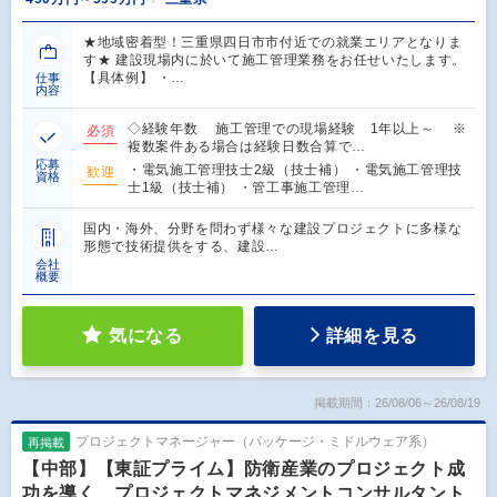
★地域密着型！三重県四日市市付近での就業エリアとなりま
す★ 建設現場内に於いて施工管理業務をお任せいたします。
【具体例】 ・…
仕事
内容
◇経験年数 施工管理での現場経験 1年以上～ ※
必須
複数案件ある場合は経験日数合算で…
応募
・電気施工管理技士2級（技士補） ・電気施工管理技
歓迎
資格
士1級（技士補） ・管工事施工管理…
国内・海外、分野を問わず様々な建設プロジェクトに多様な
形態で技術提供をする、建設…
会社
概要
気になる
詳細を見る
掲載期間：26/08/06～26/08/19
プロジェクトマネージャー（パッケージ・ミドルウェア系）
再掲載
【中部】【東証プライム】防衛産業のプロジェクト成
功を導く プロジェクトマネジメントコンサルタント