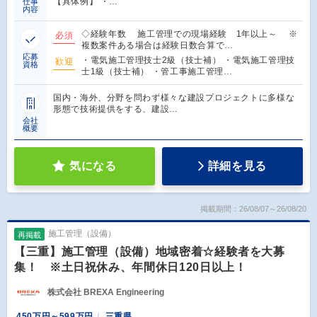
【具体例】 ・…
仕事
内容
◇経験年数 施工管理での現場経験 1年以上～ ※
必須
複数案件ある場合は経験日数合算で…
応募
・電気施工管理技士2級（技士補） ・電気施工管理技
歓迎
資格
士1級（技士補） ・管工事施工管理…
国内・海外、分野を問わず様々な建設プロジェクトに多様な
形態で技術提供をする、建設…
会社
概要
気になる
詳細を見る
掲載期間：26/08/07～26/08/20
施工管理（設備）
再掲載
【三重】施工管理（設備）地域密着☆経験者を大募
集！ ※土日祝休み、年間休日120日以上！
株式会社 BREXA Engineering
450万円～599万円
三重県