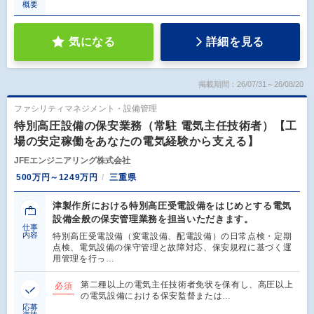
概要
気になる
詳細を見る
掲載期間：26/07/31～26/08/20
ファシリティマネジメント・設備管理
特別高圧設備の保安業務（常駐 電気主任技術者）【工
場の安定稼働をあなたの電気経験から支える】
JFEエンジニアリング株式会社
500万円～1249万円
三重県
津製作所における特別高圧受電設備をはじめとする電気
設備全般の保安管理業務を担当いただきます。
仕事
内容
特別高圧受電設備（変電設備、配電設備）の日常点検・定期
点検、電気設備の保守管理と故障対応、保安規程に基づく運
用管理を行っ…
第二種以上の電気主任技術者免状を保有し、高圧以上
必須
の電気設備における保安監督または…
応募