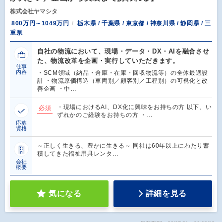
株式会社ヤマシタ
800万円～1049万円
栃木県 / 千葉県 / 東京都 / 神奈川県 / 静岡県 / 三
重県
自社の物流において、現場・データ・DX・AIを融合させ
た、物流改革を企画・実行していただきます。
仕事
内容
・SCM領域（納品・倉庫・在庫・回収物流等）の全体最適設
計 ・物流原価構造（車両別／顧客別／工程別）の可視化と改
善企画 ・中…
・現場におけるAI、DX化に興味をお持ちの方 以下、い
必須
ずれかのご経験をお持ちの方 ・…
応募
資格
～正しく生きる、豊かに生きる～ 同社は60年以上にわたり蓄
積してきた福祉用具レンタ…
会社
概要
気になる
詳細を見る