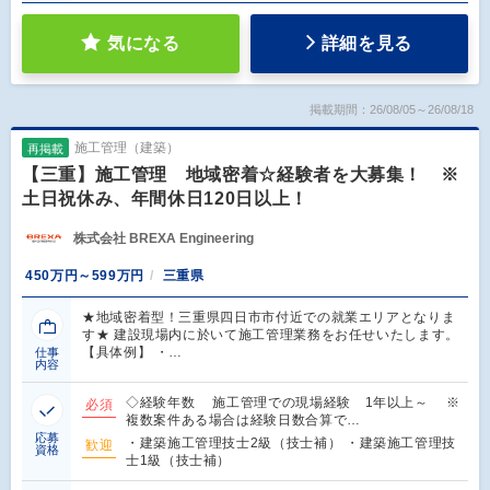
気になる
詳細を見る
掲載期間：26/08/05～26/08/18
施工管理（建築）
再掲載
【三重】施工管理 地域密着☆経験者を大募集！ ※
土日祝休み、年間休日120日以上！
株式会社 BREXA Engineering
450万円～599万円
三重県
★地域密着型！三重県四日市市付近での就業エリアとなりま
す★ 建設現場内に於いて施工管理業務をお任せいたします。
【具体例】 ・…
仕事
内容
◇経験年数 施工管理での現場経験 1年以上～ ※
必須
複数案件ある場合は経験日数合算で…
応募
・建築施工管理技士2級（技士補） ・建築施工管理技
歓迎
資格
士1級（技士補）