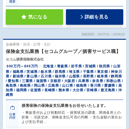
概要
気になる
詳細を見る
掲載期間：26/07/31～26/08/20
金融事務・決済・計理・主計
保険金支払業務【セコムグループ／損害サービス職】
セコム損害保険株式会社
600万円～849万円
北海道 / 青森県 / 岩手県 / 宮城県 / 秋田県 / 山形
県 / 福島県 / 茨城県 / 栃木県 / 群馬県 / 埼玉県 / 千葉県 / 東京都 / 神奈川
県 / 新潟県 / 富山県 / 石川県 / 福井県 / 山梨県 / 長野県 / 岐阜県 / 静岡県
/ 愛知県 / 三重県 / 滋賀県 / 京都府 / 大阪府 / 兵庫県 / 奈良県 / 和歌山県 /
鳥取県 / 島根県 / 岡山県 / 広島県 / 山口県 / 徳島県 / 香川県 / 愛媛県 / 高
知県 / 福岡県 / 佐賀県 / 長崎県 / 熊本県 / 大分県 / 宮崎県 / 鹿児島県 / 沖
縄県
損害保険の保険金支払業務をお任せいたします。
・事故受付および初動対応 ・損害状況の調査、関係各所との
仕事
折衝 ・示談交渉、保険金支払可否の判断 ・支払金額の算出お
内容
よび支払手続…