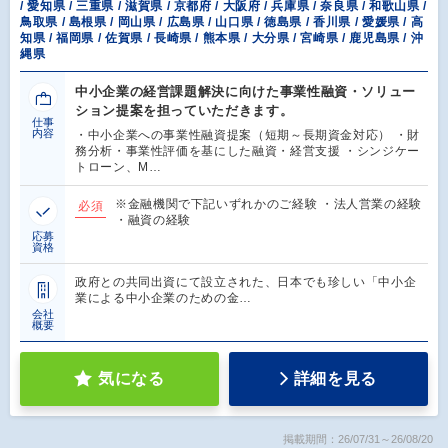
/ 愛知県 / 三重県 / 滋賀県 / 京都府 / 大阪府 / 兵庫県 / 奈良県 / 和歌山県 /
鳥取県 / 島根県 / 岡山県 / 広島県 / 山口県 / 徳島県 / 香川県 / 愛媛県 / 高
知県 / 福岡県 / 佐賀県 / 長崎県 / 熊本県 / 大分県 / 宮崎県 / 鹿児島県 / 沖
縄県
中小企業の経営課題解決に向けた事業性融資・ソリュー
ション提案を担っていただきます。
仕事
内容
・中小企業への事業性融資提案（短期～長期資金対応） ・財
務分析・事業性評価を基にした融資・経営支援 ・シンジケー
トローン、M…
※金融機関で下記いずれかのご経験 ・法人営業の経験
必須
・融資の経験
応募
資格
政府との共同出資にて設立された、日本でも珍しい「中小企
業による中小企業のための金…
会社
概要
気になる
詳細を見る
掲載期間：26/07/31～26/08/20