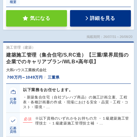
概要
気になる
詳細を見る
掲載期間：26/07/31～26/08/20
施工管理（建築）
建築施工管理（集合住宅/S,RC造）【三重/業界屈指の
企業でのキャリアプラン/WLB×高年収】
大和ハウス工業株式会社
700万円～1049万円
三重県
以下業務をお任せします。
・新築集合住宅（自社プレハブ商品）の施工計画立案、工程
仕事
表・各種計画書の作成 ・現場における安全・品質・工程・コ
内容
スト・環境・…
※以下資格のいずれかをお持ちの方 ・１級建築施工管
必須
理技士 ・１級建築施工管理技士補 ・…
応募
資格