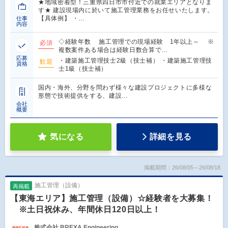
★地域密着型！三重県四日市市付近での就業エリアとなりま
す★ 建設現場内に於いて施工管理業務をお任せいたします。
【具体例】 ・…
仕事
内容
◇経験年数 施工管理での現場経験 1年以上～ ※
必須
複数案件ある場合は経験日数合算で…
応募
・建築施工管理技士2級（技士補） ・建築施工管理技
歓迎
資格
士1級（技士補）
国内・海外、分野を問わず様々な建設プロジェクトに多様な
形態で技術提供をする、建設…
会社
概要
気になる
詳細を見る
掲載期間：26/08/05～26/08/18
施工管理（設備）
再掲載
【東海エリア】施工管理（設備）☆経験者を大募集！
※土日祝休み、年間休日120日以上！
株式会社 BREXA Engineering