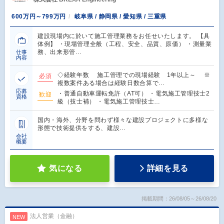
600万円～799万円
岐阜県 / 静岡県 / 愛知県 / 三重県
建設現場内に於いて施工管理業務をお任せいたします。 【具
体例】 ・現場管理全般（工程、安全、品質、原価） ・測量業
務、出来形管…
仕事
内容
◇経験年数 施工管理での現場経験 1年以上～ ※
必須
複数案件ある場合は経験日数合算で…
応募
・普通自動車運転免許（AT可） ・電気施工管理技士2
歓迎
資格
級（技士補） ・電気施工管理技士…
国内・海外、分野を問わず様々な建設プロジェクトに多様な
形態で技術提供をする、建設…
会社
概要
気になる
詳細を見る
掲載期間：26/08/05～26/08/20
法人営業（金融）
NEW