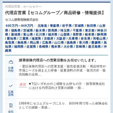
代理店営業・ホールセラー
代理店営業【セコムグループ／商品研修・情報提供】
セコム損害保険株式会社
600万円～849万円
北海道 / 青森県 / 岩手県 / 宮城県 / 秋田県 / 山形
県 / 福島県 / 茨城県 / 栃木県 / 群馬県 / 埼玉県 / 千葉県 / 東京都 / 神奈川
県 / 新潟県 / 富山県 / 石川県 / 福井県 / 山梨県 / 長野県 / 岐阜県 / 静岡県
/ 愛知県 / 三重県 / 滋賀県 / 京都府 / 大阪府 / 兵庫県 / 奈良県 / 和歌山県 /
鳥取県 / 島根県 / 岡山県 / 広島県 / 山口県 / 徳島県 / 香川県 / 愛媛県 / 高
知県 / 福岡県 / 佐賀県 / 長崎県 / 熊本県 / 大分県 / 宮崎県 / 鹿児島県 / 沖
縄県
損害保険代理店への営業活動をお任せいたします。
・委託保険代理店への営業支援・販売促進活動 ・商品特性や
仕事
市場ニーズを踏まえた研修・提案資料の作成 ・販売方針・販
内容
売戦略の企画…
■下記いずれかのご経験をお持ちの方 ・損害保険会社
必須
における代理店向け営業の経験 ・損…
応募
資格
1998年にセコムグループに入り、 約50年間で培った保険会社
としての経験・実績…
会社