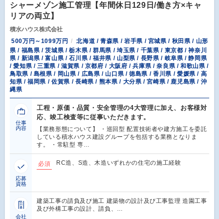
シャーメゾン施工管理【年間休日129日/働き方×キャ
リアの両立】
積水ハウス株式会社
500万円～1099万円
北海道 / 青森県 / 岩手県 / 宮城県 / 秋田県 / 山形
県 / 福島県 / 茨城県 / 栃木県 / 群馬県 / 埼玉県 / 千葉県 / 東京都 / 神奈川
県 / 新潟県 / 富山県 / 石川県 / 福井県 / 山梨県 / 長野県 / 岐阜県 / 静岡県
/ 愛知県 / 三重県 / 滋賀県 / 京都府 / 大阪府 / 兵庫県 / 奈良県 / 和歌山県 /
鳥取県 / 島根県 / 岡山県 / 広島県 / 山口県 / 徳島県 / 香川県 / 愛媛県 / 高
知県 / 福岡県 / 佐賀県 / 長崎県 / 熊本県 / 大分県 / 宮崎県 / 鹿児島県 / 沖
縄県
工程・原価・品質・安全管理の4大管理に加え、お客様対
応、竣工検査等に従事いただきます。
仕事
内容
【業務形態について】 ・巡回型 配置技術者や建方施工を委託
している積水ハウス建設グループを包括する業務となりま
す。 ・常駐型 専…
RC造、S造、木造いずれかの住宅の施工経験
必須
応募
資格
建築工事の請負及び施工 建築物の設計及び工事監理 造園工事
及び外構工事の設計、請負、…
会社