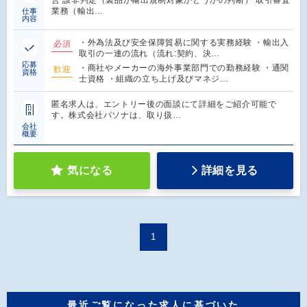
業務（輸出…
仕事
内容
・外為法及び安全保障貿易に関する実務経験 ・輸出入
必須
取引の一連の流れ（流れ:契約、決…
応募
・商社やメーカーの海外事業部門での勤務経験 ・通関
歓迎
資格
士資格 ・組織の立ち上げ及びマネジ…
匿名求人は、エントリー後の面談にて詳細をご紹介可能で
す。株式会社パソナは、取り扱…
会社
概要
気になる
詳細を見る
1
最近ご覧になった求人に基づいた