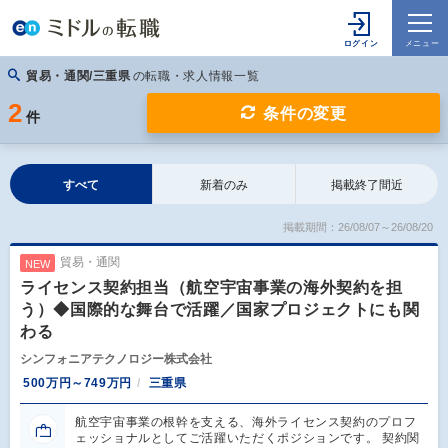
貿易・通関/三重県
の転職・求人情報一覧
2
条件の変更
件
すべて
新着のみ
掲載終了間近
掲載期間：26/08/07～26/08/20
貿易・通関
NEW
ライセンス契約担当（航空宇宙事業の海外契約を担
う）◆国際的な舞台で活躍／国家プロジェクトにも関
わる
シンフォニアテクノロジー株式会社
500万円～749万円
三重県
航空宇宙事業の根幹を支える、海外ライセンス契約のプロフ
ェッショナルとしてご活躍いただくポジションです。 契約関