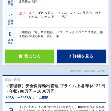
連業務から開…
仕事
内容
以下いずれも必須 ・ビジネスレベルの英語力（目安：
必須
TOEIC 700点以上） ・英語…
応募
資格
汎用機器、電子精密機器、パワーエレクトロニクス機器、搬
送機器の研究開発・設計・製…
会社
概要
気になる
詳細を見る
掲載期間：26/07/31～26/08/13
貿易・通関
（管理職）安全保障輸出管理 プライム上場/年休121日
（年収700万円～1000万円）
700万円～1049万円
三重県
【パソナキャリア経由での入社実績あり】■輸出管理の実務運
営 該非判定（製品が輸出規制対象かどうかの判断） 取引審査