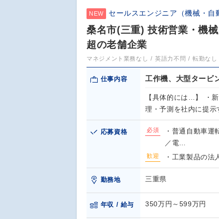
セールスエンジニア（機械・自
NEW
桑名市(三重) 技術営業・機
超の老舗企業
マネジメント業務なし
英語力不問
転勤なし
工作機、大型タービ
仕事内容
【具体的には…】 ・
理・予測を社内に提示
必須
・普通自動車運
応募資格
／電…
歓迎
・工業製品の法
三重県
勤務地
350万円～599万円
年収 / 給与