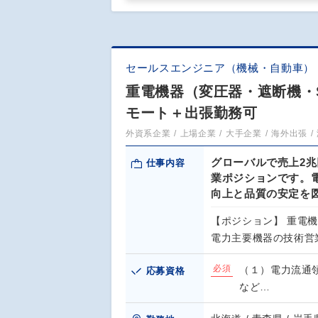
セールスエンジニア（機械・自動車）
重電機器（変圧器・遮断機・ST
モート＋出張勤務可
外資系企業
上場企業
大手企業
海外出張
グローバルで売上2兆
仕事内容
業ポジションです。
向上と品質の安定を
【ポジション】 重電
電力主要機器の技術営
必須
（１）電力流通
応募資格
など…