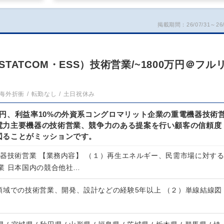
掲載期間：26/07/31～26/
ATCOM・ESS）技術営業/~1800万円＠フル
海外折衝
転勤なし
土日祝休み
円、利益率10%の外資系コングロマリット企業の重電機器技術
電力主要機器の技術営業、競争力のある提案を行い顧客の信頼度
図ることがミッションです。
機器技術営業 【業務内容】 （１）再生エネルギー、民需市場に対す
業 日本国内の競合他社…
領域での技術営業、開発、設計などの経験5年以上 （２）単線結線図