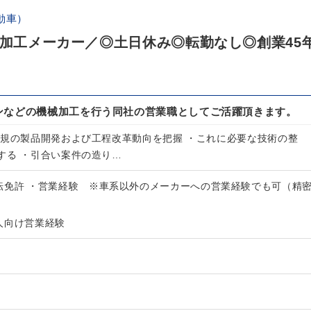
動車）
械加工メーカー／◎土日休み◎転勤なし◎創業45
ンなどの機械加工を行う同社の営業職としてご活躍頂きます。
新規の製品開発および工程改革動向を把握 ・これに必要な技術の整
する ・引合い案件の造り…
転免許 ・営業経験 ※車系以外のメーカーへの営業経験でも可（精
人向け営業経験