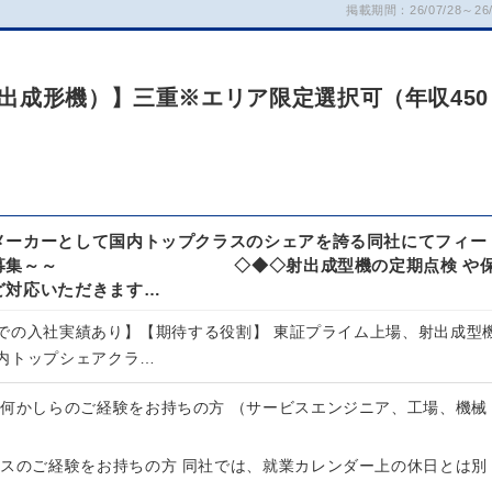
掲載期間：26/07/28～26/
出成形機）】三重※エリア限定選択可（年収450
メーカーとして国内トップクラスのシェアを誇る同社にてフィー
職の募集～～ ◇◆◇射出成型機の定期点検 や
ど対応いただきます…
での入社実績あり】【期待する役割】 東証プライム上場、射出成型
内トップシェアクラ…
る何かしらのご経験をお持ちの方 （サービスエンジニア、工場、機械
ンスのご経験をお持ちの方 同社では、就業カレンダー上の休日とは別