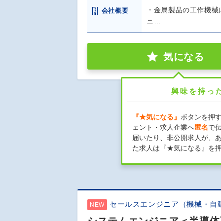
・金属製品の工作機械
会社概要
ニ…
気になる
興味を持っ
『★気になる』
ボタンを押
ェント・求人企業へ
匿名
で
届いたり、非公開求人が、
た求人は『★気になる』を
セールスエンジニア（機械・自
NEW