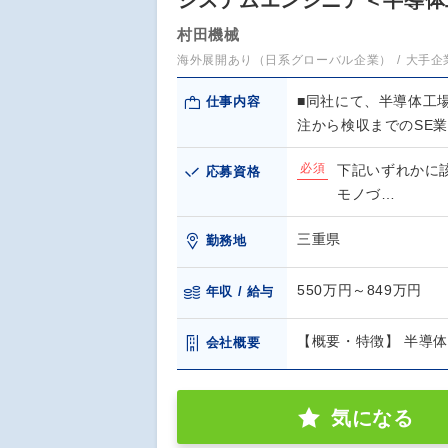
システムエンジニア＜半導体
村田機械
海外展開あり（日系グローバル企業）
大手企
■同社にて、半導体工
仕事内容
注から検収までのSE
必須
下記いずれかに
応募資格
モノづ…
三重県
勤務地
550万円～849万円
年収 / 給与
【概要・特徴】 半導
会社概要
気になる