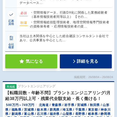
データベース…
・空間情報データ、行政DX化に関係した業務経験者
必須
（基本情報技術者同等以上） 【その…
応募
・空間情報総括監理技術者、地理空間情報専門技術者
歓迎
資格
の資格保有者 ・応用情報技術者の資…
当社は土木関係を中心とした総合建設コンサルタント会社で
あり、公共事業を中心とした…
会社
概要
気になる
詳細を見る
掲載期間：26/08/04～26/08/24
プラントエンジニアリング
再掲載
【転職回数・年齢不問】プラントエンジニアリング/月
給38万円以上可・残業代全額支給・長く働ける！
500万円～749万円
北海道 / 青森県 / 岩手県 / 宮城県 / 秋田県 / 山形
県 / 福島県 / 茨城県 / 栃木県 / 群馬県 / 埼玉県 / 千葉県 / 東京都 / 神奈川
県 / 新潟県 / 富山県 / 石川県 / 福井県 / 山梨県 / 長野県 / 岐阜県 / 静岡県