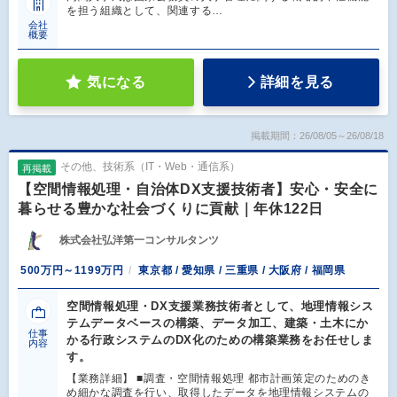
を担う組織として、関連する…
会社
概要
気になる
詳細を見る
掲載期間：26/08/05～26/08/18
その他、技術系（IT・Web・通信系）
再掲載
【空間情報処理・自治体DX支援技術者】安心・安全に
暮らせる豊かな社会づくりに貢献｜年休122日
株式会社弘洋第一コンサルタンツ
500万円～1199万円
東京都 / 愛知県 / 三重県 / 大阪府 / 福岡県
空間情報処理・DX支援業務技術者として、地理情報シス
テムデータベースの構築、データ加工、建築・土木にか
仕事
かる行政システムのDX化のための構築業務をお任せしま
内容
す。
【業務詳細】 ■調査・空間情報処理 都市計画策定のためのき
め細かな調査を行い、取得したデータを地理情報システムの