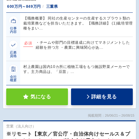
600万円～849万円
三重県
【職務概要】 同社の生産センターの生産するスプラウト類の
栽培業務などを担当いただきます。 【職務詳細】 (1)栽培管理
種をまい…
仕事
内容
・チームや部門の目標達成に向けてマネジメントした
必須
経験を持つ方 ・農業に興味関心があ…
応募
資格
村上農園は国内10カ所に植物工場をもつ施設野菜メーカーで
す。主力商品は、「豆苗」…
会社
概要
気になる
詳細を見る
掲載期間：26/06/21～26/08/15
営業（法人向け）
※リモート【東京／官公庁・自治体向けセールス＆プ