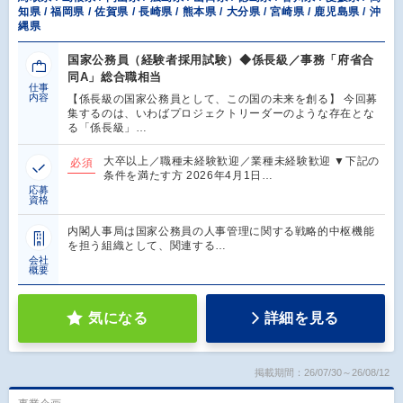
知県 / 福岡県 / 佐賀県 / 長崎県 / 熊本県 / 大分県 / 宮崎県 / 鹿児島県 / 沖
縄県
国家公務員（経験者採用試験）◆係長級／事務「府省合
同A」総合職相当
仕事
内容
【係長級の国家公務員として、この国の未来を創る】 今回募
集するのは、いわばプロジェクトリーダーのような存在とな
る「係長級」…
大卒以上／職種未経験歓迎／業種未経験歓迎 ▼下記の
必須
条件を満たす方 2026年4月1日…
応募
資格
内閣⼈事局は国家公務員の⼈事管理に関する戦略的中枢機能
を担う組織として、関連する…
会社
概要
気になる
詳細を見る
掲載期間：26/07/30～26/08/12