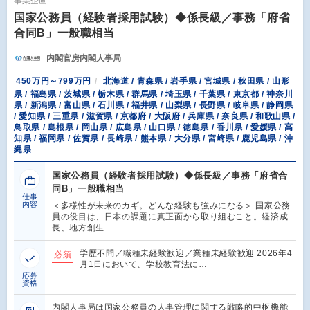
事業企画
国家公務員（経験者採用試験）◆係長級／事務「府省
合同B」一般職相当
内閣官房内閣人事局
450万円～799万円
北海道 / 青森県 / 岩手県 / 宮城県 / 秋田県 / 山形
県 / 福島県 / 茨城県 / 栃木県 / 群馬県 / 埼玉県 / 千葉県 / 東京都 / 神奈川
県 / 新潟県 / 富山県 / 石川県 / 福井県 / 山梨県 / 長野県 / 岐阜県 / 静岡県
/ 愛知県 / 三重県 / 滋賀県 / 京都府 / 大阪府 / 兵庫県 / 奈良県 / 和歌山県 /
鳥取県 / 島根県 / 岡山県 / 広島県 / 山口県 / 徳島県 / 香川県 / 愛媛県 / 高
知県 / 福岡県 / 佐賀県 / 長崎県 / 熊本県 / 大分県 / 宮崎県 / 鹿児島県 / 沖
縄県
国家公務員（経験者採用試験）◆係長級／事務「府省合
同B」一般職相当
仕事
内容
＜多様性が未来のカギ。どんな経験も強みになる＞ 国家公務
員の役目は、日本の課題に真正面から取り組むこと。経済成
長、地方創生…
学歴不問／職種未経験歓迎／業種未経験歓迎 2026年4
必須
月1日において、学校教育法に…
応募
資格
内閣⼈事局は国家公務員の⼈事管理に関する戦略的中枢機能