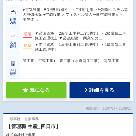
●電気設備 LED照明設備や、IoT技術を用いた制御システム等
の設備構築 ●空調設備 オフィスビル等の一般空調設備から、
半導体…
仕事
内容
▼必須資格 ・2級管工事施工管理技士 ・2級電気工事
必須
施工管理技士 ▼必須経験 ・同業での…
応募
▼尚可資格 ・1級管工事施工管理技士 ・1級電気工事
歓迎
資格
施工管理技士
管工事（空調工事）, 管工事（水道衛生工事）, 電気工事
会社
概要
気になる
詳細を見る
掲載期間：26/07/27～26/08/16
一般事務・営業事務
【管理職 生産_四日市】
株式会社村上農園