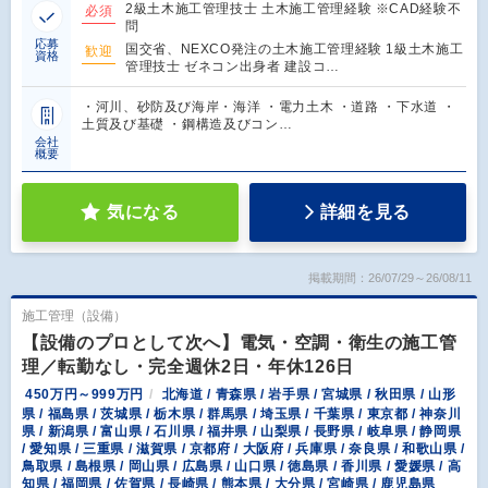
2級土木施工管理技士 土木施工管理経験 ※CAD経験不
必須
問
応募
国交省、NEXCO発注の土木施工管理経験 1級土木施工
歓迎
資格
管理技士 ゼネコン出身者 建設コ…
・河川、砂防及び海岸・海洋 ・電力土木 ・道路 ・下水道 ・
土質及び基礎 ・鋼構造及びコン…
会社
概要
気になる
詳細を見る
掲載期間：26/07/29～26/08/11
施工管理（設備）
【設備のプロとして次へ】電気・空調・衛生の施工管
理／転勤なし・完全週休2日・年休126日
450万円～999万円
北海道 / 青森県 / 岩手県 / 宮城県 / 秋田県 / 山形
県 / 福島県 / 茨城県 / 栃木県 / 群馬県 / 埼玉県 / 千葉県 / 東京都 / 神奈川
県 / 新潟県 / 富山県 / 石川県 / 福井県 / 山梨県 / 長野県 / 岐阜県 / 静岡県
/ 愛知県 / 三重県 / 滋賀県 / 京都府 / 大阪府 / 兵庫県 / 奈良県 / 和歌山県 /
鳥取県 / 島根県 / 岡山県 / 広島県 / 山口県 / 徳島県 / 香川県 / 愛媛県 / 高
知県 / 福岡県 / 佐賀県 / 長崎県 / 熊本県 / 大分県 / 宮崎県 / 鹿児島県