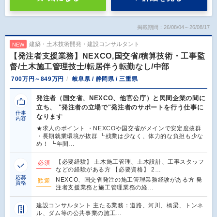
掲載期間：26/08/04～26/08/17
建築・土木技術開発・建設コンサルタント
NEW
【発注者支援業務】NEXCO,国交省/積算技術・工事監
督/土木施工管理技士/転居伴う転勤なし/中部
700万円～849万円
岐阜県 / 静岡県 / 三重県
発注者（国交省、NEXCO、他官公庁）と民間企業の間に
立ち、 "発注者の立場で"発注者のサポートを行う仕事に
仕事
なります
内容
★求人のポイント ・NEXCOや国交省がメインで安定度抜群
・長期就業環境が抜群 ┗残業は少なく、体力的な負担も少な
め！ ┗年間…
【必要経験】 土木施工管理、土木設計、工事スタッフ
必須
などの経験がある方 【必要資格】 2…
応募
NEXCO、国交省発注の施工管理業務経験がある方 発
歓迎
資格
注者支援業務と施工管理業務の経…
建設コンサルタント 主たる業務：道路、河川、橋梁、トンネ
ル、ダム等の公共事業の施工…