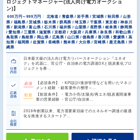
ロジェクトマネージャー(法人向け電力オークショ
ン)】
600万円～999万円
北海道 / 青森県 / 岩手県 / 宮城県 / 秋田県 / 山形
県 / 福島県 / 茨城県 / 栃木県 / 群馬県 / 埼玉県 / 千葉県 / 東京都 / 神奈川
県 / 新潟県 / 富山県 / 石川県 / 福井県 / 山梨県 / 長野県 / 岐阜県 / 静岡県
/ 愛知県 / 三重県 / 滋賀県 / 京都府 / 大阪府 / 兵庫県 / 奈良県 / 和歌山県 /
鳥取県 / 島根県 / 岡山県 / 広島県 / 山口県 / 徳島県 / 香川県 / 愛媛県 / 高
知県 / 福岡県 / 佐賀県 / 長崎県 / 熊本県 / 大分県 / 宮崎県 / 鹿児島県 / 沖
縄県
日本最大級の法人向け電力リバースオークション『エネオ
ク』を武器に、官公庁・自治体の電力調達DXと脱炭素化プロ
ジェクトを牽…
仕事
内容
【必須条件】 ・KPI設計/進捗管理などを用いたマネジ
必須
メント経験 ・顧客要件の整理～…
応募
【歓迎条件】 ・電力小売/太陽光/再エネ/脱炭素関連事
歓迎
資格
業の営業経験 ・官公庁/自治体…
2018年創業以来、電力需要家目線でのエネルギー調達の最適
化を推進するスタートア…
会社
概要