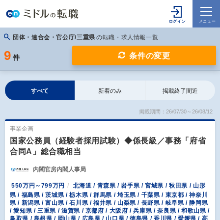
団体・連合会・官公庁/三重県
の転職・求人情報一覧
9
条件の変更
件
すべて
新着のみ
掲載終了間近
掲載期間：26/07/30～26/08/12
事業企画
国家公務員（経験者採用試験）◆係長級／事務「府省
合同A」総合職相当
内閣官房内閣人事局
550万円～799万円
北海道 / 青森県 / 岩手県 / 宮城県 / 秋田県 / 山形
県 / 福島県 / 茨城県 / 栃木県 / 群馬県 / 埼玉県 / 千葉県 / 東京都 / 神奈川
県 / 新潟県 / 富山県 / 石川県 / 福井県 / 山梨県 / 長野県 / 岐阜県 / 静岡県
/ 愛知県 / 三重県 / 滋賀県 / 京都府 / 大阪府 / 兵庫県 / 奈良県 / 和歌山県 /
鳥取県 / 島根県 / 岡山県 / 広島県 / 山口県 / 徳島県 / 香川県 / 愛媛県 / 高