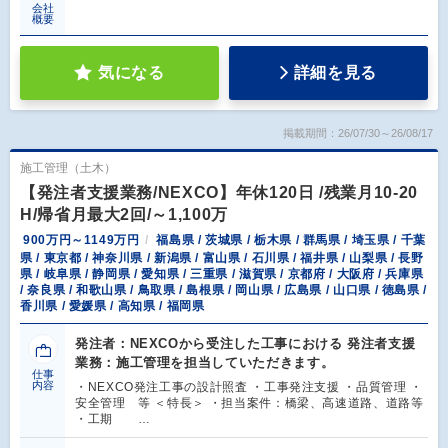
会社
概要
気になる
詳細を見る
掲載期間：26/07/30～26/08/17
施工管理（土木）
【発注者支援業務/NEXCO】年休120日 /残業月10-20
H/帰省月最大2回/～1,100万
900万円～1149万円
福島県 / 茨城県 / 栃木県 / 群馬県 / 埼玉県 / 千葉
県 / 東京都 / 神奈川県 / 新潟県 / 富山県 / 石川県 / 福井県 / 山梨県 / 長野
県 / 岐阜県 / 静岡県 / 愛知県 / 三重県 / 滋賀県 / 京都府 / 大阪府 / 兵庫県
/ 奈良県 / 和歌山県 / 鳥取県 / 島根県 / 岡山県 / 広島県 / 山口県 / 徳島県 /
香川県 / 愛媛県 / 高知県 / 福岡県
発注者：NEXCOから受注した工事における 発注者支援
業務：施工管理を担当していただきます。
仕事
内容
・NEXCO発注工事の設計照査 ・工事発注支援 ・品質管理 ・
安全管理 等 ＜特長＞ ・担当案件：橋梁、高速道路、道路等
・工期 …