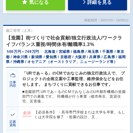
気になる
詳細を見る
掲載期間：26/07/29～26/08/11
施工管理（土木）
【造園】街づくりで社会貢献/独立行政法人/ワークラ
イフバランス重視/時間休有/離職率1.3%
500万円～749万円
北海道 / 宮城県 / 福島県 / 埼玉県 / 千葉県 / 東京
都 / 神奈川県 / 新潟県 / 愛知県 / 京都府 / 大阪府 / 兵庫県 / 広島県 / 福岡
県 / 沖縄県 / オセアニア（オーストラリア、ニュージーランド等）
「URであ～る」のCMでおなじみの独立行政法人で、 プ
ロジェクトの企画立案や工事監理、維持保全などをお任
仕事
せします。 まちづくりに貢献できるお仕事です。
内容
■造園部門 URであ～るのCMでおなじみのUR都市機構の造園
部門での募集です。 同機構が行う事業（都市再生、賃貸住
宅、災害復…
【必須条件】 ・高等専門学校または大学を卒業、もし
必須
くは大学院を修了 ・造園の設計、又…
応募
資格