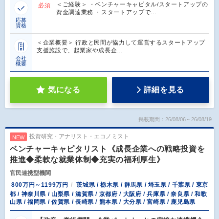
＜ご経験＞ ・ベンチャーキャピタル/スタートアップの
必須
資金調達業務 ・スタートアップで…
応募
資格
＜企業概要＞ 行政と民間が協力して運営するスタートアップ
支援施設で、起業家や成長企…
会社
概要
気になる
詳細を見る
掲載期間：26/08/06～26/08/19
投資研究・アナリスト・エコノミスト
NEW
ベンチャーキャピタリスト《成長企業への戦略投資を
推進◆柔軟な就業体制◆充実の福利厚生》
官民連携型機関
800万円～1199万円
茨城県 / 栃木県 / 群馬県 / 埼玉県 / 千葉県 / 東京
都 / 神奈川県 / 山梨県 / 滋賀県 / 京都府 / 大阪府 / 兵庫県 / 奈良県 / 和歌
山県 / 福岡県 / 佐賀県 / 長崎県 / 熊本県 / 大分県 / 宮崎県 / 鹿児島県