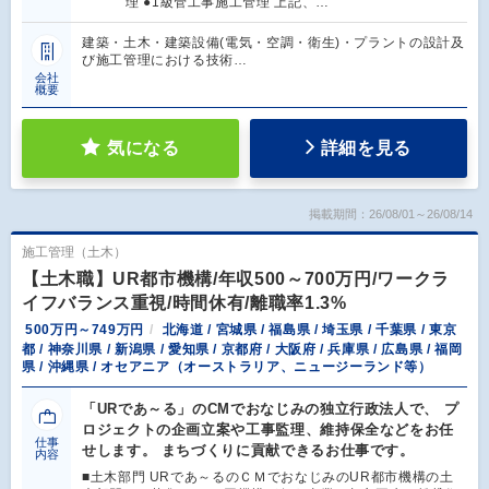
理 ●1級管工事施工管理 上記、…
建築・土木・建築設備(電気・空調・衛生)・プラントの設計及
び施工管理における技術…
会社
概要
気になる
詳細を見る
掲載期間：26/08/01～26/08/14
施工管理（土木）
【土木職】UR都市機構/年収500～700万円/ワークラ
イフバランス重視/時間休有/離職率1.3%
500万円～749万円
北海道 / 宮城県 / 福島県 / 埼玉県 / 千葉県 / 東京
都 / 神奈川県 / 新潟県 / 愛知県 / 京都府 / 大阪府 / 兵庫県 / 広島県 / 福岡
県 / 沖縄県 / オセアニア（オーストラリア、ニュージーランド等）
「URであ～る」のCMでおなじみの独立行政法人で、 プ
ロジェクトの企画立案や工事監理、維持保全などをお任
仕事
せします。 まちづくりに貢献できるお仕事です。
内容
■土木部門 URであ～るのＣＭでおなじみのUR都市機構の土