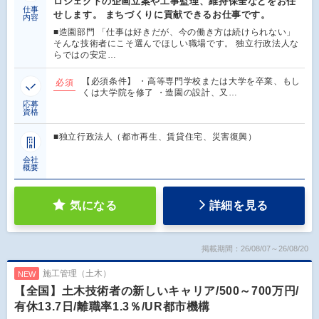
ロジェクトの企画立案や工事監理、維持保全などをお任
仕事
せします。 まちづくりに貢献できるお仕事です。
内容
■造園部門 「仕事は好きだが、今の働き方は続けられない」
そんな技術者にこそ選んでほしい職場です。 独立行政法人な
らではの安定…
【必須条件】 ・高等専門学校または大学を卒業、もし
必須
くは大学院を修了 ・造園の設計、又…
応募
資格
■独立行政法人（都市再生、賃貸住宅、災害復興）
会社
概要
気になる
詳細を見る
掲載期間：26/08/07～26/08/20
施工管理（土木）
NEW
【全国】土木技術者の新しいキャリア/500～700万円/
有休13.7日/離職率1.3％/UR都市機構