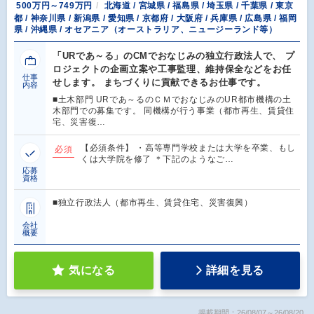
500万円～749万円
北海道 / 宮城県 / 福島県 / 埼玉県 / 千葉県 / 東京
都 / 神奈川県 / 新潟県 / 愛知県 / 京都府 / 大阪府 / 兵庫県 / 広島県 / 福岡
県 / 沖縄県 / オセアニア（オーストラリア、ニュージーランド等）
「URであ～る」のCMでおなじみの独立行政法人で、 プ
ロジェクトの企画立案や工事監理、維持保全などをお任
仕事
せします。 まちづくりに貢献できるお仕事です。
内容
■土木部門 URであ～るのＣＭでおなじみのUR都市機構の土
木部門での募集です。 同機構が行う事業（都市再生、賃貸住
宅、災害復…
【必須条件】 ・高等専門学校または大学を卒業、もし
必須
くは大学院を修了 ＊下記のようなご…
応募
資格
■独立行政法人（都市再生、賃貸住宅、災害復興）
会社
概要
気になる
詳細を見る
掲載期間：26/08/07～26/08/20