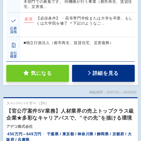
木部門での募集です。 同機構が行う事業（都市再生、賃貸住
宅、災害復…
【必須条件】 ・高等専門学校または大学を卒業、もし
必須
くは大学院を修了 ＊下記のようなご…
応募
資格
■独立行政法人（都市再生、賃貸住宅、災害復興）
会社
概要
気になる
詳細を見る
掲載期間：26/07/31～26/08/20
スーパーバイザー（SV）
【官公庁案件SV業務】人材業界の売上トップクラス級
企業★多彩なキャリアパスで、“その先”を描ける環境
アデコ株式会社
450万円～649万円
千葉県 / 東京都 / 神奈川県 / 静岡県 / 京都府 / 大
阪府 / 兵庫県