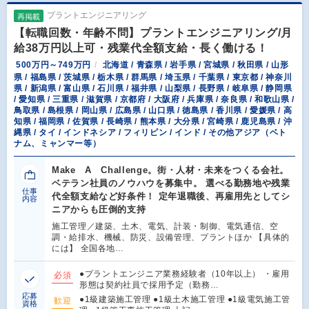
プラントエンジニアリング
再掲載
【転職回数・年齢不問】プラントエンジニアリング/月
給38万円以上可・残業代全額支給・長く働ける！
500万円～749万円
北海道 / 青森県 / 岩手県 / 宮城県 / 秋田県 / 山形
県 / 福島県 / 茨城県 / 栃木県 / 群馬県 / 埼玉県 / 千葉県 / 東京都 / 神奈川
県 / 新潟県 / 富山県 / 石川県 / 福井県 / 山梨県 / 長野県 / 岐阜県 / 静岡県
/ 愛知県 / 三重県 / 滋賀県 / 京都府 / 大阪府 / 兵庫県 / 奈良県 / 和歌山県 /
鳥取県 / 島根県 / 岡山県 / 広島県 / 山口県 / 徳島県 / 香川県 / 愛媛県 / 高
知県 / 福岡県 / 佐賀県 / 長崎県 / 熊本県 / 大分県 / 宮崎県 / 鹿児島県 / 沖
縄県 / タイ / インドネシア / フィリピン / インド / その他アジア（ベト
ナム、ミャンマー等）
Make A Challenge。街・人材・未来をつくる会社。
ベテラン社員のノウハウを募集中。 選べる勤務地や残業
仕事
代全額支給など好条件！ 定年退職後、再雇用先としてシ
内容
ニアからも圧倒的支持
施工管理／建築、土木、電気、計装・制御、電気通信、空
調・給排水、機械、防災、設備管理、プラントほか 【具体的
には】 全国各地…
●プラントエンジニア業務経験者（10年以上） ・雇用
必須
形態は契約社員で採用予定（勤務…
応募
●1級建築施工管理 ●1級土木施工管理 ●1級電気施工管
歓迎
資格