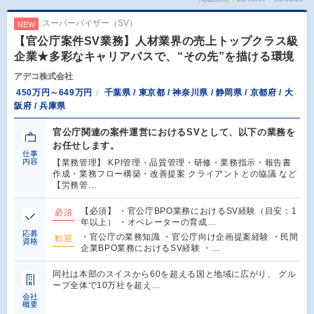
スーパーバイザー（SV）
NEW
【官公庁案件SV業務】人材業界の売上トップクラス級
企業★多彩なキャリアパスで、“その先”を描ける環境
アデコ株式会社
450万円～649万円
千葉県 / 東京都 / 神奈川県 / 静岡県 / 京都府 / 大
阪府 / 兵庫県
官公庁関連の案件運営におけるSVとして、以下の業務を
お任せします。
仕事
内容
【業務管理】 KPI管理・品質管理・研修・業務指示・報告書
作成・業務フロー構築・改善提案 クライアントとの協議 など
【労務管…
【必須】 ・官公庁BPO業務におけるSV経験（目安：1
必須
年以上） ・オペレーターの育成…
応募
・官公庁の業務知識 ・官公庁向け企画提案経験 ・民間
歓迎
資格
企業BPO業務におけるSV経験 ・…
同社は本部のスイスから60を超える国と地域に広がり、 グル
ープ全体で10万社を超え…
会社
概要