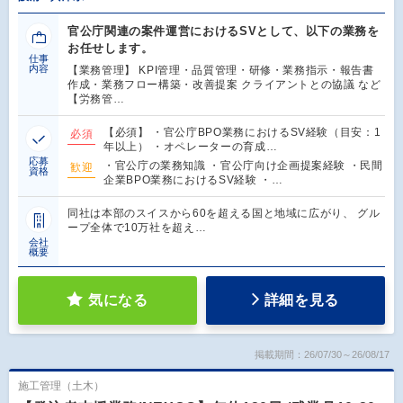
官公庁関連の案件運営におけるSVとして、以下の業務を
お任せします。
仕事
内容
【業務管理】 KPI管理・品質管理・研修・業務指示・報告書
作成・業務フロー構築・改善提案 クライアントとの協議 など
【労務管…
【必須】 ・官公庁BPO業務におけるSV経験（目安：1
必須
年以上） ・オペレーターの育成…
応募
・官公庁の業務知識 ・官公庁向け企画提案経験 ・民間
歓迎
資格
企業BPO業務におけるSV経験 ・…
同社は本部のスイスから60を超える国と地域に広がり、 グル
ープ全体で10万社を超え…
会社
概要
気になる
詳細を見る
掲載期間：26/07/30～26/08/17
施工管理（土木）