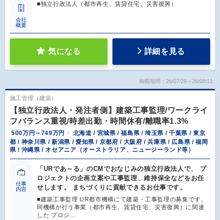
■独立行政法人（都市再生、賃貸住宅、災害復興）
会社
概要
気になる
詳細を見る
掲載期間：26/07/29～26/08/11
施工管理（建築）
【独立行政法人・発注者側】建築工事監理/ワークライ
フバランス重視/時差出勤・時間休有/離職率1.3%
500万円～749万円
北海道 / 宮城県 / 福島県 / 埼玉県 / 千葉県 / 東京
都 / 神奈川県 / 新潟県 / 愛知県 / 京都府 / 大阪府 / 兵庫県 / 広島県 / 福岡
県 / 沖縄県 / オセアニア（オーストラリア、ニュージーランド等）
「URであ～る」のCMでおなじみの独立行政法人で、 プ
ロジェクトの企画立案や工事監理、維持保全などをお任
仕事
せします。 まちづくりに貢献できるお仕事です。
内容
■建築工事監理 UR都市機構にて建築・工事監理の募集です。
同機構が行う事業（都市再生、賃貸住宅、災害復興）に関連
した プロジ…