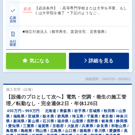
【必須条件】 ・高等専門学校または大学を卒業、もし
必須
くは大学院を修了 ＊下記のようなご…
応募
資格
■独立行政法人（都市再生、賃貸住宅、災害復興）
会社
概要
気になる
詳細を見る
掲載期間：26/07/29～26/08/11
施工管理（設備）
【設備のプロとして次へ】電気・空調・衛生の施工管
理／転勤なし・完全週休2日・年休126日
450万円～999万円
北海道 / 青森県 / 岩手県 / 宮城県 / 秋田県 / 山形
県 / 福島県 / 茨城県 / 栃木県 / 群馬県 / 埼玉県 / 千葉県 / 東京都 / 神奈川
県 / 新潟県 / 富山県 / 石川県 / 福井県 / 山梨県 / 長野県 / 岐阜県 / 静岡県
/ 愛知県 / 三重県 / 滋賀県 / 京都府 / 大阪府 / 兵庫県 / 奈良県 / 和歌山県 /
鳥取県 / 島根県 / 岡山県 / 広島県 / 山口県 / 徳島県 / 香川県 / 愛媛県 / 高