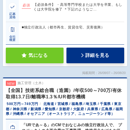
【必須条件】 ・高等専門学校または大学を卒業、もし
必須
くは大学院を修了 ＊下記のようなご…
応募
資格
■独立行政法人（都市再生、賃貸住宅、災害復興）
会社
概要
気になる
詳細を見る
掲載期間：26/08/07～26/08/20
施工管理（土木）
NEW
【全国】技術系総合職（造園）/年収500～700万/有休
取得13.7日/離職率1.3％/UR都市機構
500万円～749万円
北海道 / 宮城県 / 福島県 / 埼玉県 / 千葉県 / 東京
都 / 神奈川県 / 新潟県 / 愛知県 / 京都府 / 大阪府 / 兵庫県 / 広島県 / 福岡
県 / 沖縄県 / オセアニア（オーストラリア、ニュージーランド等）
「URであ～る」のCMでおなじみの独立行政法人で、 プ