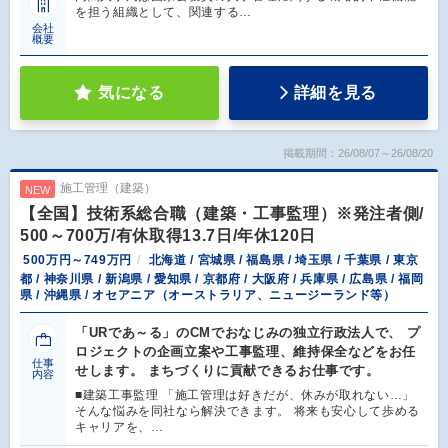
を担う組織として、関連する…
会社
概要
気になる
詳細を見る
掲載期間：26/08/07～26/08/20
施工管理（建築）
NEW
【全国】技術系総合職（建築・工事監理）※発注者側/
500～700万/有休取得13.7日/年休120日
500万円～749万円
北海道 / 宮城県 / 福島県 / 埼玉県 / 千葉県 / 東京
都 / 神奈川県 / 新潟県 / 愛知県 / 京都府 / 大阪府 / 兵庫県 / 広島県 / 福岡
県 / 沖縄県 / オセアニア（オーストラリア、ニュージーランド等）
「URであ～る」のCMでおなじみの独立行政法人で、 プ
ロジェクトの企画立案や工事監理、維持保全などをお任
仕事
せします。 まちづくりに貢献できるお仕事です。
内容
■建築工事監理 「施工管理は好きだが、休みが取れない…」
そんな悩みを同社なら解決できます。 将来も安心して歩める
キャリアを、…