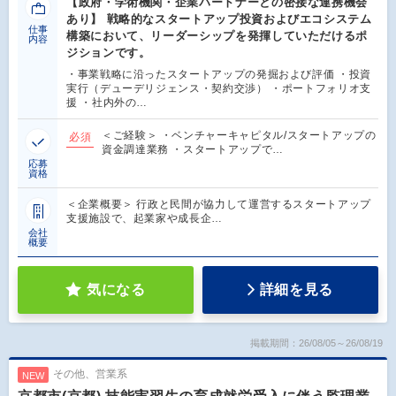
【政府・学術機関・企業パートナーとの密接な連携機会
あり】 戦略的なスタートアップ投資およびエコシステム
仕事
構築において、リーダーシップを発揮していただけるポ
内容
ジションです。
・事業戦略に沿ったスタートアップの発掘および評価 ・投資
実行（デューデリジェンス・契約交渉） ・ポートフォリオ支
援 ・社内外の…
＜ご経験＞ ・ベンチャーキャピタル/スタートアップの
必須
資金調達業務 ・スタートアップで…
応募
資格
＜企業概要＞ 行政と民間が協力して運営するスタートアップ
支援施設で、起業家や成長企…
会社
概要
気になる
詳細を見る
掲載期間：26/08/05～26/08/19
その他、営業系
NEW