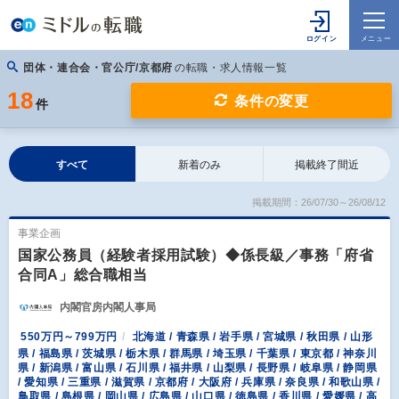
団体・連合会・官公庁/京都府
の転職・求人情報一覧
18
条件の変更
件
すべて
新着のみ
掲載終了間近
掲載期間：26/07/30～26/08/12
事業企画
国家公務員（経験者採用試験）◆係長級／事務「府省
合同A」総合職相当
内閣官房内閣人事局
550万円～799万円
北海道 / 青森県 / 岩手県 / 宮城県 / 秋田県 / 山形
県 / 福島県 / 茨城県 / 栃木県 / 群馬県 / 埼玉県 / 千葉県 / 東京都 / 神奈川
県 / 新潟県 / 富山県 / 石川県 / 福井県 / 山梨県 / 長野県 / 岐阜県 / 静岡県
/ 愛知県 / 三重県 / 滋賀県 / 京都府 / 大阪府 / 兵庫県 / 奈良県 / 和歌山県 /
鳥取県 / 島根県 / 岡山県 / 広島県 / 山口県 / 徳島県 / 香川県 / 愛媛県 / 高