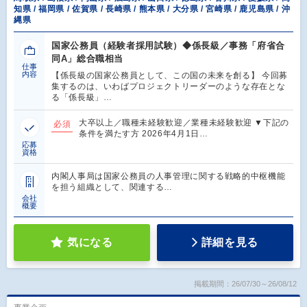
知県 / 福岡県 / 佐賀県 / 長崎県 / 熊本県 / 大分県 / 宮崎県 / 鹿児島県 / 沖
縄県
国家公務員（経験者採用試験）◆係長級／事務「府省合
同A」総合職相当
仕事
内容
【係長級の国家公務員として、この国の未来を創る】 今回募
集するのは、いわばプロジェクトリーダーのような存在とな
る「係長級」…
大卒以上／職種未経験歓迎／業種未経験歓迎 ▼下記の
必須
条件を満たす方 2026年4月1日…
応募
資格
内閣⼈事局は国家公務員の⼈事管理に関する戦略的中枢機能
を担う組織として、関連する…
会社
概要
気になる
詳細を見る
掲載期間：26/07/30～26/08/12