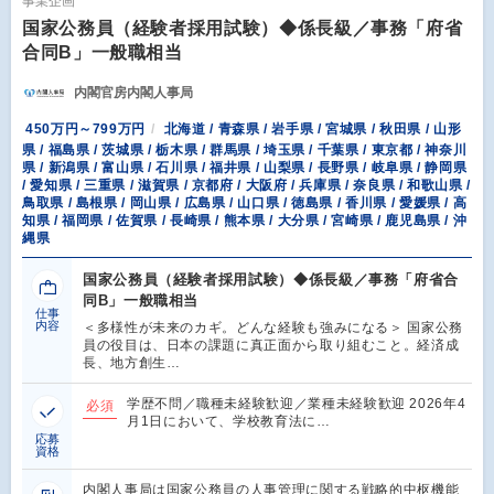
事業企画
国家公務員（経験者採用試験）◆係長級／事務「府省
合同B」一般職相当
内閣官房内閣人事局
450万円～799万円
北海道 / 青森県 / 岩手県 / 宮城県 / 秋田県 / 山形
県 / 福島県 / 茨城県 / 栃木県 / 群馬県 / 埼玉県 / 千葉県 / 東京都 / 神奈川
県 / 新潟県 / 富山県 / 石川県 / 福井県 / 山梨県 / 長野県 / 岐阜県 / 静岡県
/ 愛知県 / 三重県 / 滋賀県 / 京都府 / 大阪府 / 兵庫県 / 奈良県 / 和歌山県 /
鳥取県 / 島根県 / 岡山県 / 広島県 / 山口県 / 徳島県 / 香川県 / 愛媛県 / 高
知県 / 福岡県 / 佐賀県 / 長崎県 / 熊本県 / 大分県 / 宮崎県 / 鹿児島県 / 沖
縄県
国家公務員（経験者採用試験）◆係長級／事務「府省合
同B」一般職相当
仕事
内容
＜多様性が未来のカギ。どんな経験も強みになる＞ 国家公務
員の役目は、日本の課題に真正面から取り組むこと。経済成
長、地方創生…
学歴不問／職種未経験歓迎／業種未経験歓迎 2026年4
必須
月1日において、学校教育法に…
応募
資格
内閣⼈事局は国家公務員の⼈事管理に関する戦略的中枢機能