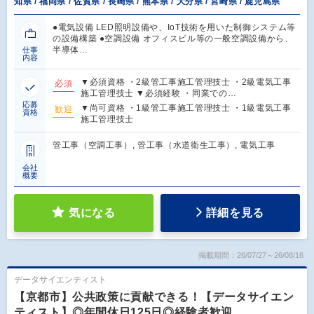
知県 / 福岡県 / 佐賀県 / 長崎県 / 熊本県 / 大分県 / 宮崎県 / 鹿児島県
●電気設備 LED照明設備や、IoT技術を用いた制御システム等
の設備構築 ●空調設備 オフィスビル等の一般空調設備から、
半導体…
仕事
内容
▼必須資格 ・2級管工事施工管理技士 ・2級電気工事
必須
施工管理技士 ▼必須経験 ・同業での…
応募
▼尚可資格 ・1級管工事施工管理技士 ・1級電気工事
歓迎
資格
施工管理技士
管工事（空調工事）, 管工事（水道衛生工事）, 電気工事
会社
概要
気になる
詳細を見る
掲載期間：26/07/27～26/08/16
データサイエンティスト
【京都市】公共政策に貢献できる！【データサイエン
ティスト】◎年間休日125日◎経験者歓迎