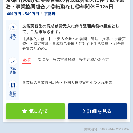
京都市(京都) 技能実習生の育成就労受入に伴う監理業
務・事業協同組合／◎転勤なし◎年間休日125日
400万円～549万円
京都府
技能実習生の育成就労受入に伴う監理業務の担当とし
て、ご活躍頂きます。
仕事
内容
【具体的には…】 ・受入企業への訪問、管理・指導 ・技能実
習生・特定技能・育成就労外国人に対する生活指導 ・組合員
募集のための…
・なにかしらの営業経験、接客経験がある方
必須
応募
資格
異業種の事業協同組合・外国人技能実習生受入れ事業
会社
概要
気になる
詳細を見る
掲載期間：26/08/04～26/08/24