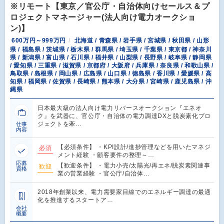
※リモート【東京／官公庁・自治体向けセールス＆プ
ロジェクトマネージャー(法人向け電力オークショ
ン)】
600万円～999万円
北海道 / 青森県 / 岩手県 / 宮城県 / 秋田県 / 山形
県 / 福島県 / 茨城県 / 栃木県 / 群馬県 / 埼玉県 / 千葉県 / 東京都 / 神奈川
県 / 新潟県 / 富山県 / 石川県 / 福井県 / 山梨県 / 長野県 / 岐阜県 / 静岡県
/ 愛知県 / 三重県 / 滋賀県 / 京都府 / 大阪府 / 兵庫県 / 奈良県 / 和歌山県 /
鳥取県 / 島根県 / 岡山県 / 広島県 / 山口県 / 徳島県 / 香川県 / 愛媛県 / 高
知県 / 福岡県 / 佐賀県 / 長崎県 / 熊本県 / 大分県 / 宮崎県 / 鹿児島県 / 沖
縄県
日本最大級の法人向け電力リバースオークション『エネオ
ク』を武器に、官公庁・自治体の電力調達DXと脱炭素化プロ
ジェクトを牽…
仕事
内容
【必須条件】 ・KPI設計/進捗管理などを用いたマネジ
必須
メント経験 ・顧客要件の整理～…
応募
【歓迎条件】 ・電力小売/太陽光/再エネ/脱炭素関連事
歓迎
資格
業の営業経験 ・官公庁/自治体…
2018年創業以来、電力需要家目線でのエネルギー調達の最適
化を推進するスタートア…
会社
概要