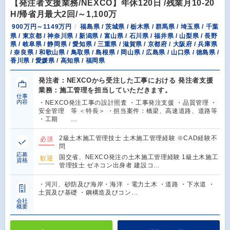
【発注者支援業務/NEXCO】年休120日 /残業月10-20
H/帰省月最大2回/～1,100万
900万円～1149万円
福島県 / 茨城県 / 栃木県 / 群馬県 / 埼玉県 / 千葉
県 / 東京都 / 神奈川県 / 新潟県 / 富山県 / 石川県 / 福井県 / 山梨県 / 長野
県 / 岐阜県 / 静岡県 / 愛知県 / 三重県 / 滋賀県 / 京都府 / 大阪府 / 兵庫県
/ 奈良県 / 和歌山県 / 鳥取県 / 島根県 / 岡山県 / 広島県 / 山口県 / 徳島県 /
香川県 / 愛媛県 / 高知県 / 福岡県
発注者：NEXCOから受注した工事における 発注者支援
業務：施工管理を担当していただきます。
仕事
内容
・NEXCO発注工事の設計照査 ・工事発注支援 ・品質管理 ・
安全管理 等 ＜特長＞ ・担当案件：橋梁、高速道路、道路等
・工期 …
2級土木施工管理技士 土木施工管理経験 ※CAD経験不
必須
問
応募
国交省、NEXCO発注の土木施工管理経験 1級土木施工
歓迎
資格
管理技士 ゼネコン出身者 建設コ…
・河川、砂防及び海岸・海洋 ・電力土木 ・道路 ・下水道 ・
土質及び基礎 ・鋼構造及びコン…
会社
概要