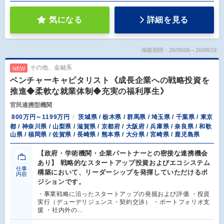
気になる
詳細を見る
掲載期間：26/08/06～26/08/19
その他、金融系
NEW
ベンチャーキャピタリスト《成長企業への戦略投資を
推進◆柔軟な就業体制◆充実の福利厚生》
官民連携型機関
800万円～1199万円
茨城県 / 栃木県 / 群馬県 / 埼玉県 / 千葉県 / 東京
都 / 神奈川県 / 山梨県 / 滋賀県 / 京都府 / 大阪府 / 兵庫県 / 奈良県 / 和歌
山県 / 福岡県 / 佐賀県 / 長崎県 / 熊本県 / 大分県 / 宮崎県 / 鹿児島県
【政府・学術機関・企業パートナーとの密接な連携機会
あり】 戦略的なスタートアップ投資およびエコシステム
仕事
構築において、リーダーシップを発揮していただけるポ
内容
ジションです。
・事業戦略に沿ったスタートアップの発掘および評価 ・投資
実行（デューデリジェンス・契約交渉） ・ポートフォリオ支
援 ・社内外の…