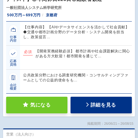
一般社団法人システム科学研究所
500万円～699万円
京都府
【仕事内容】 【AIやデータサイエンスを活かして社会貢献】
◆交通や都市計画分野のデータ分析・システム開発を担当
し、政策提言…
仕事
内容
【開発実務経験必須】 都市計画や社会課題解決に関心
必須
がある方大歓迎！都市開発を通じて…
応募
資格
公共政策分野における調査研究機関・コンサルティングファ
ームとしての公益的使命をも…
会社
概要
気になる
詳細を見る
掲載期間：26/06/21～26/08/15
営業（法人向け）