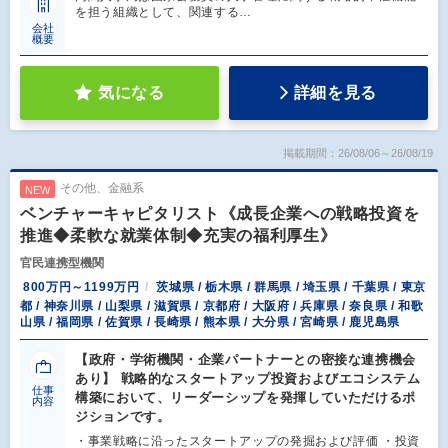
を担う組織として、関連する…
会社
概要
気になる
詳細を見る
掲載期間：26/08/06～26/08/19
その他、金融系
NEW
ベンチャーキャピタリスト《成長企業への戦略投資を
推進◆柔軟な就業体制◆充実の福利厚生》
官民連携型機関
800万円～1199万円
茨城県 / 栃木県 / 群馬県 / 埼玉県 / 千葉県 / 東京
都 / 神奈川県 / 山梨県 / 滋賀県 / 京都府 / 大阪府 / 兵庫県 / 奈良県 / 和歌
山県 / 福岡県 / 佐賀県 / 長崎県 / 熊本県 / 大分県 / 宮崎県 / 鹿児島県
【政府・学術機関・企業パートナーとの密接な連携機会
あり】 戦略的なスタートアップ投資およびエコシステム
仕事
構築において、リーダーシップを発揮していただけるポ
内容
ジションです。
・事業戦略に沿ったスタートアップの発掘および評価 ・投資