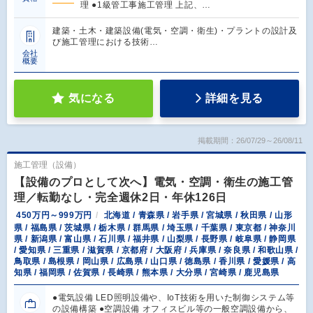
理 ●1級管工事施工管理 上記、…
建築・土木・建築設備(電気・空調・衛生)・プラントの設計及
び施工管理における技術…
会社
概要
気になる
詳細を見る
掲載期間：26/07/29～26/08/11
施工管理（設備）
【設備のプロとして次へ】電気・空調・衛生の施工管
理／転勤なし・完全週休2日・年休126日
450万円～999万円
北海道 / 青森県 / 岩手県 / 宮城県 / 秋田県 / 山形
県 / 福島県 / 茨城県 / 栃木県 / 群馬県 / 埼玉県 / 千葉県 / 東京都 / 神奈川
県 / 新潟県 / 富山県 / 石川県 / 福井県 / 山梨県 / 長野県 / 岐阜県 / 静岡県
/ 愛知県 / 三重県 / 滋賀県 / 京都府 / 大阪府 / 兵庫県 / 奈良県 / 和歌山県 /
鳥取県 / 島根県 / 岡山県 / 広島県 / 山口県 / 徳島県 / 香川県 / 愛媛県 / 高
知県 / 福岡県 / 佐賀県 / 長崎県 / 熊本県 / 大分県 / 宮崎県 / 鹿児島県
●電気設備 LED照明設備や、IoT技術を用いた制御システム等
の設備構築 ●空調設備 オフィスビル等の一般空調設備から、