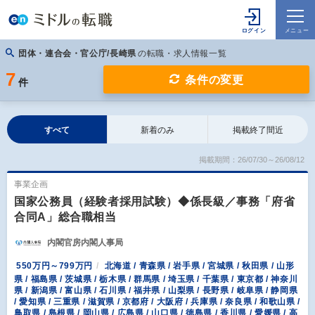
団体・連合会・官公庁/長崎県
の転職・求人情報一覧
7
条件の変更
件
すべて
新着のみ
掲載終了間近
掲載期間：26/07/30～26/08/12
事業企画
国家公務員（経験者採用試験）◆係長級／事務「府省
合同A」総合職相当
内閣官房内閣人事局
550万円～799万円
北海道 / 青森県 / 岩手県 / 宮城県 / 秋田県 / 山形
県 / 福島県 / 茨城県 / 栃木県 / 群馬県 / 埼玉県 / 千葉県 / 東京都 / 神奈川
県 / 新潟県 / 富山県 / 石川県 / 福井県 / 山梨県 / 長野県 / 岐阜県 / 静岡県
/ 愛知県 / 三重県 / 滋賀県 / 京都府 / 大阪府 / 兵庫県 / 奈良県 / 和歌山県 /
鳥取県 / 島根県 / 岡山県 / 広島県 / 山口県 / 徳島県 / 香川県 / 愛媛県 / 高