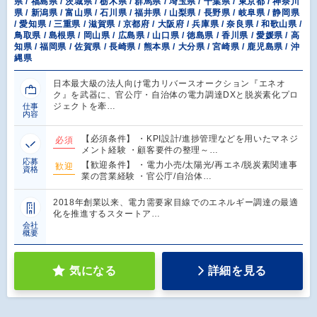
県 / 福島県 / 茨城県 / 栃木県 / 群馬県 / 埼玉県 / 千葉県 / 東京都 / 神奈川
県 / 新潟県 / 富山県 / 石川県 / 福井県 / 山梨県 / 長野県 / 岐阜県 / 静岡県
/ 愛知県 / 三重県 / 滋賀県 / 京都府 / 大阪府 / 兵庫県 / 奈良県 / 和歌山県 /
鳥取県 / 島根県 / 岡山県 / 広島県 / 山口県 / 徳島県 / 香川県 / 愛媛県 / 高
知県 / 福岡県 / 佐賀県 / 長崎県 / 熊本県 / 大分県 / 宮崎県 / 鹿児島県 / 沖
縄県
日本最大級の法人向け電力リバースオークション『エネオ
ク』を武器に、官公庁・自治体の電力調達DXと脱炭素化プロ
ジェクトを牽…
仕事
内容
【必須条件】 ・KPI設計/進捗管理などを用いたマネジ
必須
メント経験 ・顧客要件の整理～…
応募
【歓迎条件】 ・電力小売/太陽光/再エネ/脱炭素関連事
歓迎
資格
業の営業経験 ・官公庁/自治体…
2018年創業以来、電力需要家目線でのエネルギー調達の最適
化を推進するスタートア…
会社
概要
気になる
詳細を見る