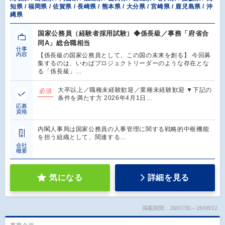
知県 / 福岡県 / 佐賀県 / 長崎県 / 熊本県 / 大分県 / 宮崎県 / 鹿児島県 / 沖
縄県
国家公務員（経験者採用試験）◆係長級／事務「府省合
同A」総合職相当
仕事
内容
【係長級の国家公務員として、この国の未来を創る】 今回募
集するのは、いわばプロジェクトリーダーのような存在とな
る「係長級」…
大卒以上／職種未経験歓迎／業種未経験歓迎 ▼下記の
必須
条件を満たす方 2026年4月1日…
応募
資格
内閣⼈事局は国家公務員の⼈事管理に関する戦略的中枢機能
を担う組織として、関連する…
会社
概要
気になる
詳細を見る
掲載期間：26/07/30～26/08/12