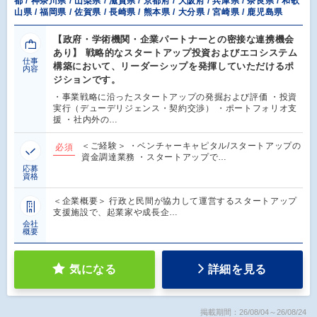
都 / 神奈川県 / 山梨県 / 滋賀県 / 京都府 / 大阪府 / 兵庫県 / 奈良県 / 和歌
山県 / 福岡県 / 佐賀県 / 長崎県 / 熊本県 / 大分県 / 宮崎県 / 鹿児島県
【政府・学術機関・企業パートナーとの密接な連携機会
あり】 戦略的なスタートアップ投資およびエコシステム
仕事
構築において、リーダーシップを発揮していただけるポ
内容
ジションです。
・事業戦略に沿ったスタートアップの発掘および評価 ・投資
実行（デューデリジェンス・契約交渉） ・ポートフォリオ支
援 ・社内外の…
＜ご経験＞ ・ベンチャーキャピタル/スタートアップの
必須
資金調達業務 ・スタートアップで…
応募
資格
＜企業概要＞ 行政と民間が協力して運営するスタートアップ
支援施設で、起業家や成長企…
会社
概要
気になる
詳細を見る
掲載期間：26/08/04～26/08/24