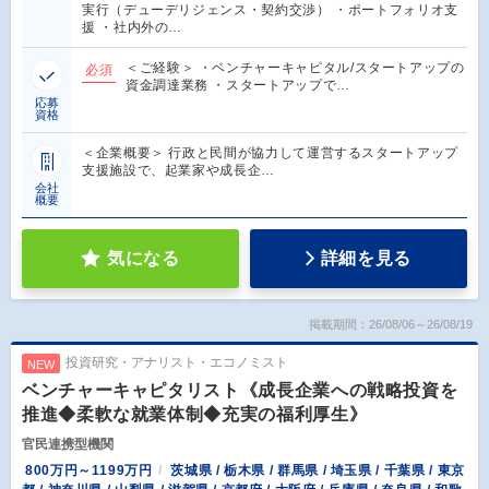
実行（デューデリジェンス・契約交渉） ・ポートフォリオ支
援 ・社内外の…
＜ご経験＞ ・ベンチャーキャピタル/スタートアップの
必須
資金調達業務 ・スタートアップで…
応募
資格
＜企業概要＞ 行政と民間が協力して運営するスタートアップ
支援施設で、起業家や成長企…
会社
概要
気になる
詳細を見る
掲載期間：26/08/06～26/08/19
投資研究・アナリスト・エコノミスト
NEW
ベンチャーキャピタリスト《成長企業への戦略投資を
推進◆柔軟な就業体制◆充実の福利厚生》
官民連携型機関
800万円～1199万円
茨城県 / 栃木県 / 群馬県 / 埼玉県 / 千葉県 / 東京