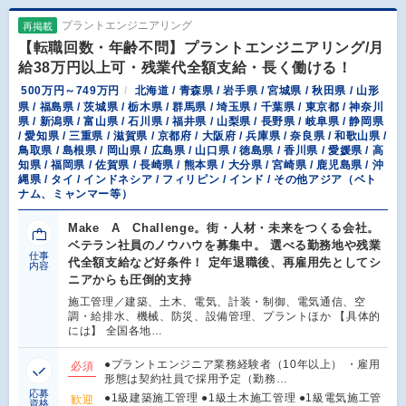
プラントエンジニアリング
再掲載
【転職回数・年齢不問】プラントエンジニアリング/月
給38万円以上可・残業代全額支給・長く働ける！
500万円～749万円
北海道 / 青森県 / 岩手県 / 宮城県 / 秋田県 / 山形
県 / 福島県 / 茨城県 / 栃木県 / 群馬県 / 埼玉県 / 千葉県 / 東京都 / 神奈川
県 / 新潟県 / 富山県 / 石川県 / 福井県 / 山梨県 / 長野県 / 岐阜県 / 静岡県
/ 愛知県 / 三重県 / 滋賀県 / 京都府 / 大阪府 / 兵庫県 / 奈良県 / 和歌山県 /
鳥取県 / 島根県 / 岡山県 / 広島県 / 山口県 / 徳島県 / 香川県 / 愛媛県 / 高
知県 / 福岡県 / 佐賀県 / 長崎県 / 熊本県 / 大分県 / 宮崎県 / 鹿児島県 / 沖
縄県 / タイ / インドネシア / フィリピン / インド / その他アジア（ベト
ナム、ミャンマー等）
Make A Challenge。街・人材・未来をつくる会社。
ベテラン社員のノウハウを募集中。 選べる勤務地や残業
仕事
代全額支給など好条件！ 定年退職後、再雇用先としてシ
内容
ニアからも圧倒的支持
施工管理／建築、土木、電気、計装・制御、電気通信、空
調・給排水、機械、防災、設備管理、プラントほか 【具体的
には】 全国各地…
●プラントエンジニア業務経験者（10年以上） ・雇用
必須
形態は契約社員で採用予定（勤務…
応募
●1級建築施工管理 ●1級土木施工管理 ●1級電気施工管
歓迎
資格