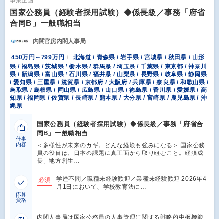
事業企画
国家公務員（経験者採用試験）◆係長級／事務「府省
合同B」一般職相当
内閣官房内閣人事局
450万円～799万円
北海道 / 青森県 / 岩手県 / 宮城県 / 秋田県 / 山形
県 / 福島県 / 茨城県 / 栃木県 / 群馬県 / 埼玉県 / 千葉県 / 東京都 / 神奈川
県 / 新潟県 / 富山県 / 石川県 / 福井県 / 山梨県 / 長野県 / 岐阜県 / 静岡県
/ 愛知県 / 三重県 / 滋賀県 / 京都府 / 大阪府 / 兵庫県 / 奈良県 / 和歌山県 /
鳥取県 / 島根県 / 岡山県 / 広島県 / 山口県 / 徳島県 / 香川県 / 愛媛県 / 高
知県 / 福岡県 / 佐賀県 / 長崎県 / 熊本県 / 大分県 / 宮崎県 / 鹿児島県 / 沖
縄県
国家公務員（経験者採用試験）◆係長級／事務「府省合
同B」一般職相当
仕事
内容
＜多様性が未来のカギ。どんな経験も強みになる＞ 国家公務
員の役目は、日本の課題に真正面から取り組むこと。経済成
長、地方創生…
学歴不問／職種未経験歓迎／業種未経験歓迎 2026年4
必須
月1日において、学校教育法に…
応募
資格
内閣⼈事局は国家公務員の⼈事管理に関する戦略的中枢機能