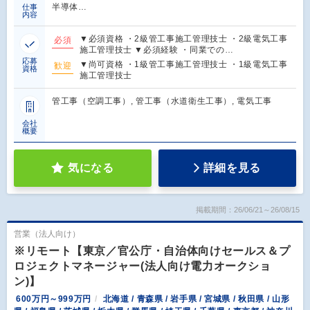
半導体…
仕事
内容
▼必須資格 ・2級管工事施工管理技士 ・2級電気工事
必須
施工管理技士 ▼必須経験 ・同業での…
応募
▼尚可資格 ・1級管工事施工管理技士 ・1級電気工事
歓迎
資格
施工管理技士
管工事（空調工事）, 管工事（水道衛生工事）, 電気工事
会社
概要
気になる
詳細を見る
掲載期間：26/06/21～26/08/15
営業（法人向け）
※リモート【東京／官公庁・自治体向けセールス＆プ
ロジェクトマネージャー(法人向け電力オークショ
ン)】
600万円～999万円
北海道 / 青森県 / 岩手県 / 宮城県 / 秋田県 / 山形