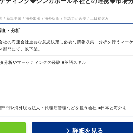
ケティング◆シンガポール本社との連携◆市場
業
新規事業
海外出張
海外折衝
英語力が必要
土日祝休み
調査・分析
会社の海運会社重要な意思決定に必要な情報収集、分析を行うマー
ス部門にて、以下業…
ータ分析やマーケティングの経験 ■英語スキル
理部門や海外現地法人・代理店管理などを担う会社 ■日本と海外を…
詳細を見る