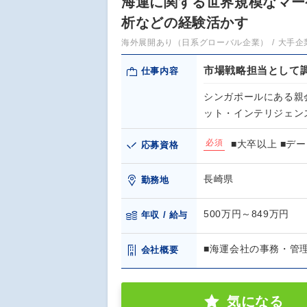
海運に関する世界規模なマー
析などの経験活かす
海外展開あり（日系グローバル企業）
大手企
市場戦略担当として
仕事内容
シンガポールにある親
ット・インテリジェン
必須
■大卒以上 ■デ
応募資格
長崎県
勤務地
500万円～849万円
年収 / 給与
■海運会社の事務・管
会社概要
気になる