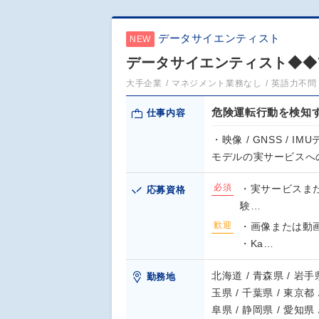
データサイエンティスト
NEW
データサイエンティスト◆◆
大手企業
マネジメント業務なし
英語力不問
危険運転行動を検知
仕事内容
・映像 / GNSS /
モデルの実サービスへ
必須
・実サービスまた
応募資格
験…
歓迎
・画像または動
・Ka…
北海道 / 青森県 / 岩手県
勤務地
玉県 / 千葉県 / 東京都 
阜県 / 静岡県 / 愛知県 