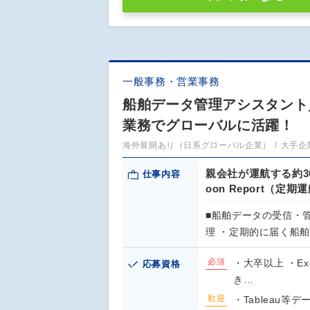
一般事務・営業事務
船舶データ管理アシスタント
業務でグローバルに活躍！
海外展開あり（日系グローバル企業）
大手企
親会社が運航する約3
仕事内容
oon Report
■船舶データの受信・管
理 ・定期的に届く船
必須
・大卒以上 ・E
応募資格
き…
歓迎
・Tableau