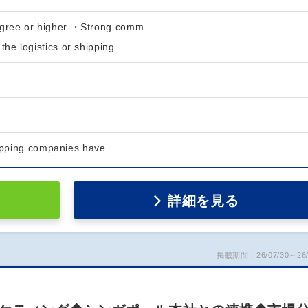
egree or higher ・Strong comm…
the logistics or shipping…
ipping companies have…
詳細を見る
掲載期間：26/07/30～26/