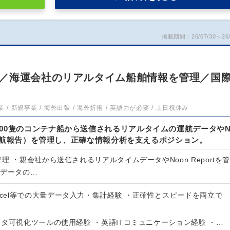
掲載期間：26/07/30～26/
／海運会社のリアルタイム船舶情報を管理／国
業
新規事業
海外出張
海外折衝
英語力が必要
土日祝休み
00隻のコンテナ船から送信されるリアルタイムの運航データや
（定期運航報告）を管理し、正確な情報分析を支えるポジション。
理 ・親会社から送信されるリアルタイムデータやNoon Reportを
舶データの…
xcel等での大量データ入力・集計経験 ・正確性とスピードを両立で
等データ可視化ツールの使用経験 ・英語ITコミュニケーション経験 ・…