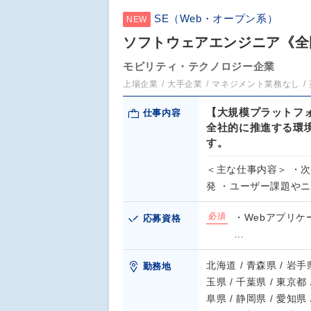
SE（Web・オープン系）
NEW
ソフトウェアエンジニア《全
モビリティ・テクノロジー企業
上場企業
大手企業
マネジメント業務なし
【大規模プラットフォ
仕事内容
全社的に推進する環
す。
＜主な仕事内容＞ ・
発 ・ユーザー課題や
必須
・Webアプリケ
応募資格
…
北海道 / 青森県 / 岩手県
勤務地
玉県 / 千葉県 / 東京都 
阜県 / 静岡県 / 愛知県 