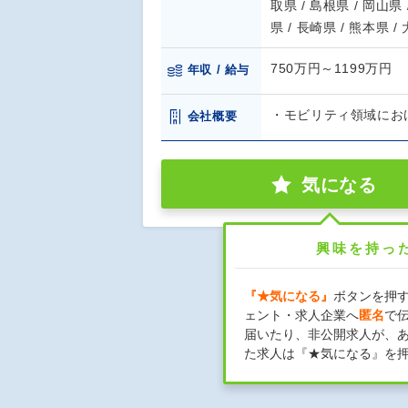
取県 / 島根県 / 岡山県 
県 / 長崎県 / 熊本県 /
750万円～1199万円
年収 / 給与
・モビリティ領域にお
会社概要
気になる
興味を持っ
『★気になる』
ボタンを押
ェント・求人企業へ
匿名
で
届いたり、非公開求人が、
た求人は『★気になる』を