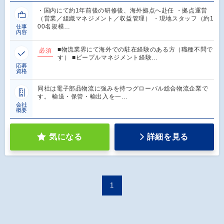
・国内にて約1年前後の研修後、海外拠点へ赴任 ・拠点運営
（営業／組織マネジメント／収益管理） ・現地スタッフ（約1
00名規模…
仕事
内容
■物流業界にて海外での駐在経験のある⽅（職種不問で
必須
す） ■ピープルマネジメント経験…
応募
資格
同社は電子部品物流に強みを持つグローバル総合物流企業で
す。 輸送・保管・輸出入を一…
会社
概要
気になる
詳細を見る
1