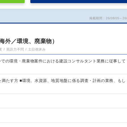
掲載期間：26/08/05～26/
海外／環境、廃棄物）
業
英語力不問
土日祝休み
外での環境・廃棄物案件における建設コンサルタント業務に従事して
を満たす方 ■環境、水資源、地質地盤に係る調査・計画の業務、もし