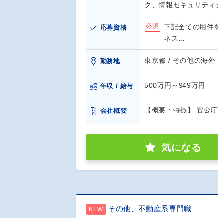
ク、情報セキュリティ
必須
下記全ての用件を
応募資格
ネス…
東京都 / その他の海外
勤務地
500万円～949万円
年収 / 給与
【概要・特徴】 官公
会社概要
気になる
その他、不動産系専門職
NEW