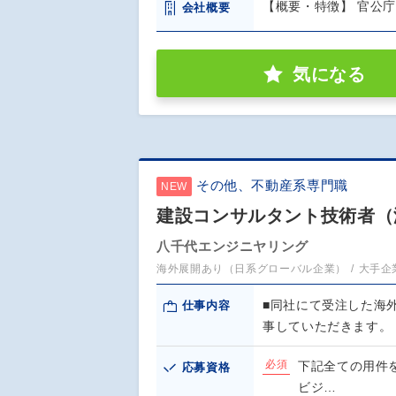
【概要・特徴】 官公
会社概要
気になる
その他、不動産系専門職
NEW
建設コンサルタント技術者（
八千代エンジニヤリング
海外展開あり（日系グローバル企業）
大手企
■同社にて受注した海
仕事内容
事していただきます。
必須
下記全ての用件を
応募資格
ビジ…