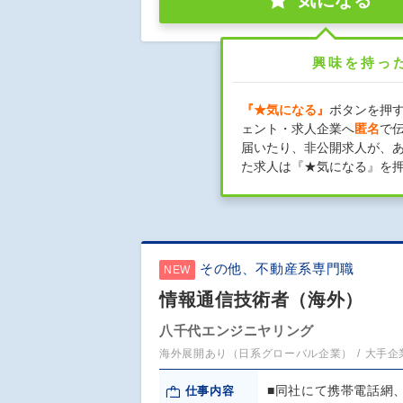
気になる
興味を持っ
『★気になる』
ボタンを押
ェント・求人企業へ
匿名
で
届いたり、非公開求人が、
た求人は『★気になる』を
その他、不動産系専門職
NEW
情報通信技術者（海外）
八千代エンジニヤリング
海外展開あり（日系グローバル企業）
大手企
■同社にて携帯電話網
仕事内容