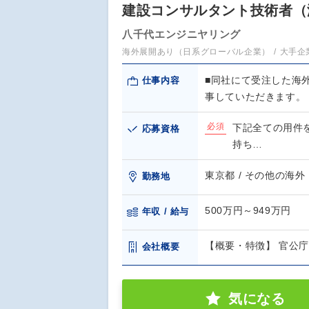
建設コンサルタント技術者（
八千代エンジニヤリング
海外展開あり（日系グローバル企業）
大手企
■同社にて受注した海
仕事内容
事していただきます。
必須
下記全ての用件
応募資格
持ち…
東京都 / その他の海外
勤務地
500万円～949万円
年収 / 給与
【概要・特徴】 官公
会社概要
気になる