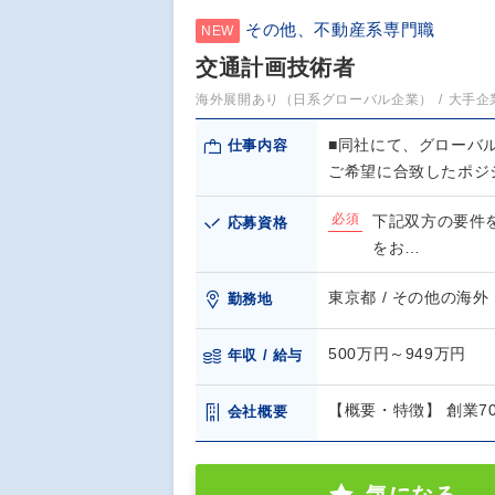
その他、不動産系専門職
NEW
交通計画技術者
海外展開あり（日系グローバル企業）
大手企
■同社にて、グローバ
仕事内容
ご希望に合致したポジ
必須
下記双方の要件
応募資格
をお…
東京都 / その他の海外
勤務地
500万円～949万円
年収 / 給与
【概要・特徴】 創業
会社概要