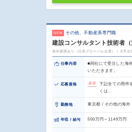
その他、不動産系専門職
NEW
建設コンサルタント技術者（
海外展開あり（日系グローバル企業）
大手企
■同社にて受注した海
仕事内容
いただきます。
必須
下記全ての用件
応募資格
くは…
東京都 / その他の海外
勤務地
500万円～1149万円
年収 / 給与