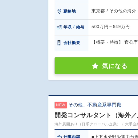
東京都 / その他の海外
勤務地
500万円～949万円
年収 / 給与
【概要・特徴】 官公
会社概要
気になる
その他、不動産系専門職
NEW
開発コンサルタント（海外／
海外展開あり（日系グローバル企業）
大手企
■上下水分野や電力分
仕事内容