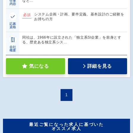
など…
仕事
内容
システム企画・計画、要件定義、基本設計のご経験を
必須
お持ちの方
応募
資格
同社は、1966年に設立された「独立系SI企業」を前身とす
る、歴史ある独立系シス…
会社
概要
気になる
詳細を見る
1
最近ご覧になった求人に基づいた
オススメ求人