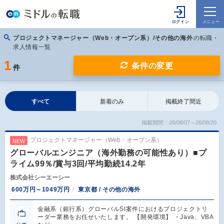
プロジェクトマネージャー（Web・オープン系）/その他の海外
の転職・
求人情報一覧
1
条件の変更
件
すべて
新着のみ
掲載終了間近
掲載期間：26/08/07～26/08/20
プロジェクトマネージャー（Web・オープン系）
NEW
グローバルエンジニア（海外勤務の可能性あり）■プ
ライム99％/賞与3回/平均勤続14.2年
株式会社シーエーシー
600万円～1049万円
東京都 / その他の海外
金融系（銀行系）グローバルSI案件におけるプロジェクトリ
ーダー業務をお任せいたします。 【開発環境】 ・Java、VBA