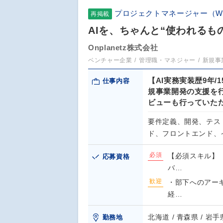
プロジェクトマネージャー（W
再掲載
AIを、ちゃんと“使われるも
Onplanetz株式会社
ベンチャー企業
管理職・マネジャー
新規事
【AI実務実装歴9年
仕事内容
規事業開発の支援を
ビューも行っていた
要件定義、開発、テス
ド、フロントエンド、
必須
【必須スキル】 
応募資格
バ…
歓迎
・部下へのアーキ
経…
北海道 / 青森県 / 岩手県
勤務地