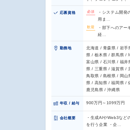
必須
・システム開発
応募資格
用ま…
歓迎
・部下へのアーキ
経…
北海道 / 青森県 / 岩手県
勤務地
県 / 栃木県 / 群馬県 /
富山県 / 石川県 / 福井県
県 / 三重県 / 滋賀県 /
鳥取県 / 島根県 / 岡山県
県 / 高知県 / 福岡県 /
鹿児島県 / 沖縄県
900万円～1099万円
年収 / 給与
・生成AIやWeb3な
会社概要
を行う企業 ・企…