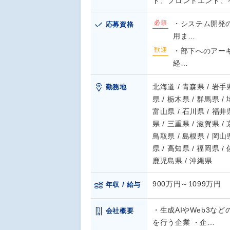
ド、フロントエンド、
必須
・システム開発
応募資格
用ま…
歓迎
・部下へのアーキ
経…
北海道 / 青森県 / 岩手県
勤務地
県 / 栃木県 / 群馬県 /
富山県 / 石川県 / 福井県
県 / 三重県 / 滋賀県 /
鳥取県 / 島根県 / 岡山県
県 / 高知県 / 福岡県 /
鹿児島県 / 沖縄県
900万円～1099万円
年収 / 給与
・生成AIやWeb3な
会社概要
を行う企業 ・企…