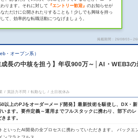
伝わります。それに対して
『エントリー歓迎』
のお知らせが
あなただけに公開されたりすることも！少しでも興味を持っ
押して、効率的な転職活動につなげましょう。
掲載期間：26/08/03～26/
eb・オープン系）
成長の中核を担う】年収900万～│AI・WEB3の
業
英語力不問
転勤なし
土日祝休み
/150以上のPJをオーダーメード開発】最新技術を駆使し、DX・新
行います。要件定義～運用までフルスタックに携わり、部下のレ
だきます。
トといったAI開発の全プロセスに携わっていただきます。 バックエ
インフラとフルス…