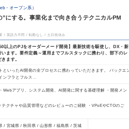
eb・オープン系）
の”にする。事業化まで向き合うテクニカルPM
業
英語力不問
転勤なし
土日祝休み
/150以上のPJをオーダーメード開発】最新技術を駆使し、DX・新
行います。要件定義～運用までフルスタックに携わり、部下のレ
だきます。
トといったAI開発の全プロセスに携わっていただきます。 バックエ
インフラとフルス…
・Webアプリ、システム開発、AI開発に関する基礎理解 ・開発メン
テクチャや品質管理などのレビューのご経験 ・VPoEやCTOのご
 / 宮城県 / 秋田県 / 山形県 / 福島県 / 茨城