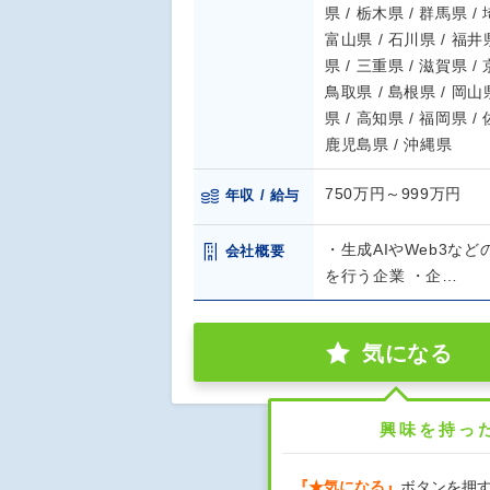
県 / 栃木県 / 群馬県 /
富山県 / 石川県 / 福井県
県 / 三重県 / 滋賀県 /
鳥取県 / 島根県 / 岡山県
県 / 高知県 / 福岡県 /
鹿児島県 / 沖縄県
750万円～999万円
年収 / 給与
・生成AIやWeb3な
会社概要
を行う企業 ・企…
気になる
興味を持っ
『★気になる』
ボタンを押