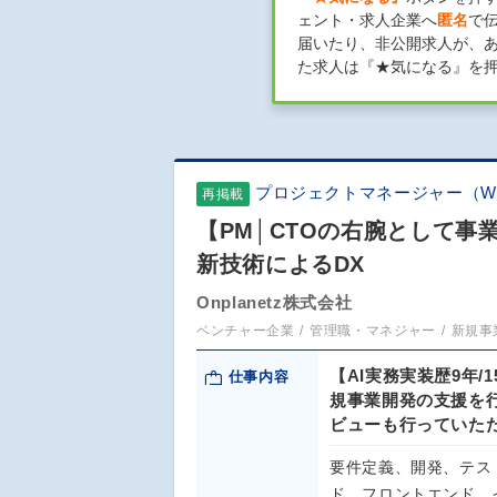
ェント・求人企業へ
匿名
で
届いたり、非公開求人が、
た求人は『★気になる』を
プロジェクトマネージャー（W
再掲載
【PM│CTOの右腕として事業
新技術によるDX
Onplanetz株式会社
ベンチャー企業
管理職・マネジャー
新規事
【AI実務実装歴9年
仕事内容
規事業開発の支援を
ビューも行っていた
要件定義、開発、テス
ド、フロントエンド、