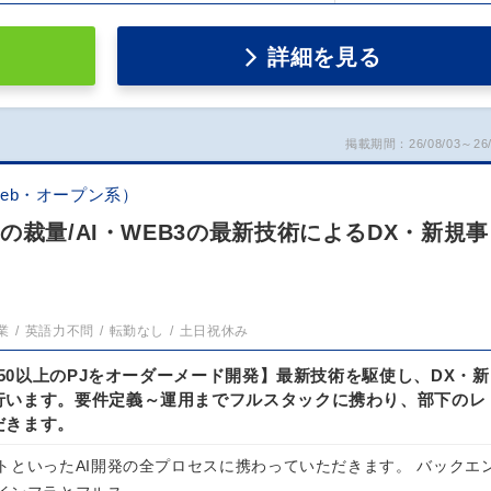
詳細を見る
掲載期間：26/08/03～26/
eb・オープン系）
の裁量/AI・WEB3の最新技術によるDX・新規事
業
英語力不問
転勤なし
土日祝休み
/150以上のPJをオーダーメード開発】最新技術を駆使し、DX・新
行います。要件定義～運用までフルスタックに携わり、部下のレ
だきます。
トといったAI開発の全プロセスに携わっていただきます。 バックエ