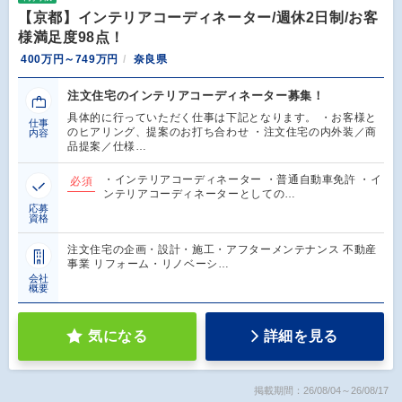
【京都】インテリアコーディネーター/週休2日制/お客
様満足度98点！
400万円～749万円
奈良県
注文住宅のインテリアコーディネーター募集！
具体的に行っていただく仕事は下記となります。 ・お客様と
仕事
のヒアリング、提案のお打ち合わせ ・注文住宅の内外装／商
内容
品提案／仕様…
・インテリアコーディネーター ・普通自動車免許 ・イ
必須
ンテリアコーディネーターとしての…
応募
資格
注文住宅の企画・設計・施工・アフターメンテナンス 不動産
事業 リフォーム・リノベーシ…
会社
概要
気になる
詳細を見る
掲載期間：26/08/04～26/08/17