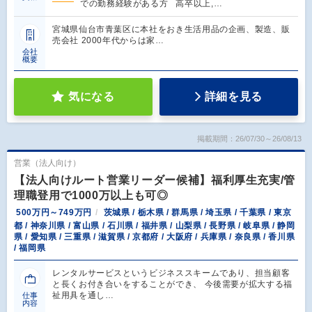
での勤務経験がある方 高卒以上,…
宮城県仙台市青葉区に本社をおき生活用品の企画、製造、販
売会社 2000年代からは家…
会社
概要
気になる
詳細を見る
掲載期間：26/07/30～26/08/13
営業（法人向け）
【法人向けルート営業リーダー候補】福利厚生充実/管
理職登用で1000万以上も可◎
500万円～749万円
茨城県 / 栃木県 / 群馬県 / 埼玉県 / 千葉県 / 東京
都 / 神奈川県 / 富山県 / 石川県 / 福井県 / 山梨県 / 長野県 / 岐阜県 / 静岡
県 / 愛知県 / 三重県 / 滋賀県 / 京都府 / 大阪府 / 兵庫県 / 奈良県 / 香川県
/ 福岡県
レンタルサービスというビジネススキームであり、担当顧客
と長くお付き合いをすることができ、 今後需要が拡大する福
祉用具を通し…
仕事
内容