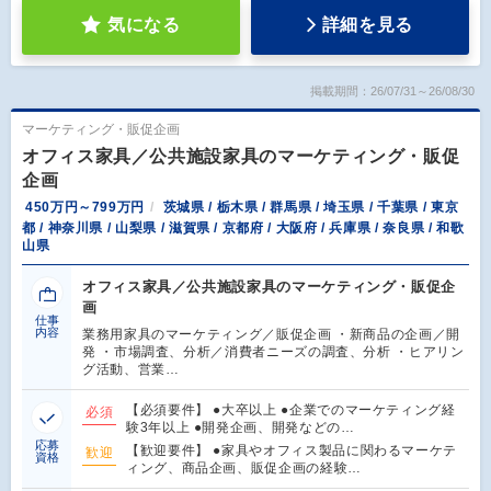
気になる
詳細を見る
掲載期間：26/07/31～26/08/30
マーケティング・販促企画
オフィス家具／公共施設家具のマーケティング・販促
企画
450万円～799万円
茨城県 / 栃木県 / 群馬県 / 埼玉県 / 千葉県 / 東京
都 / 神奈川県 / 山梨県 / 滋賀県 / 京都府 / 大阪府 / 兵庫県 / 奈良県 / 和歌
山県
オフィス家具／公共施設家具のマーケティング・販促企
画
仕事
内容
業務用家具のマーケティング／販促企画 ・新商品の企画／開
発 ・市場調査、分析／消費者ニーズの調査、分析 ・ヒアリン
グ活動、営業…
【必須要件】 ●大卒以上 ●企業でのマーケティング経
必須
験3年以上 ●開発企画、開発などの…
応募
【歓迎要件】 ●家具やオフィス製品に関わるマーケテ
歓迎
資格
ィング、商品企画、販促企画の経験…