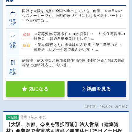
縄県
同社は大阪を拠点に全国へ進出している、創業１４年目のハ
ウスメーカーです。理想の家づくりにおけるベストパートナ
ーを目指す当…
仕事
内容
＜応募資格/応募条件＞ ■必須条件： ・注文住宅営業の
必須
経験者 ・普通自動車免許をお持ち…
応募
・業界/職種ともに未経験の方歓迎 ・第二新卒の方 ・
歓迎
資格
成長著しい大手企業で働きたい方 ・…
耐震性・耐久性など長期優良住宅の住宅性能評価7項目の最高
等級に標準対応し、高い基…
会社
概要
気になる
詳細を見る
掲載期間：26/08/04～26/08/17
営業（法人向け）
再掲載
【大阪、京都、奈良を選択可能】法人営業（建築資
材）＠老舗で安定感も抜群／年間休日125日／土日祝