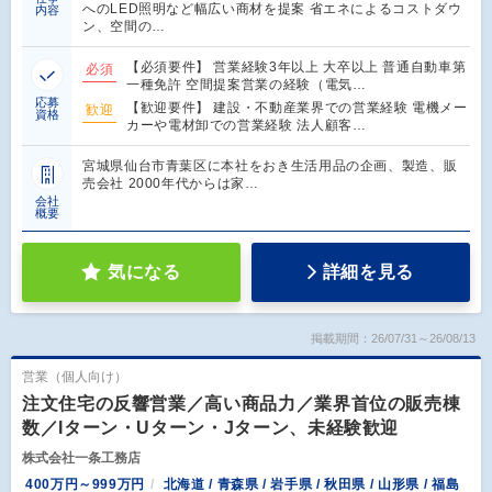
へのLED照明など幅広い商材を提案 省エネによるコストダウ
内容
ン、空間の…
【必須要件】 営業経験3年以上 大卒以上 普通自動車第
必須
一種免許 空間提案営業の経験（電気…
応募
【歓迎要件】 建設・不動産業界での営業経験 電機メー
歓迎
資格
カーや電材卸での営業経験 法人顧客…
宮城県仙台市青葉区に本社をおき生活用品の企画、製造、販
売会社 2000年代からは家…
会社
概要
気になる
詳細を見る
掲載期間：26/07/31～26/08/13
営業（個人向け）
注文住宅の反響営業／高い商品力／業界首位の販売棟
数／Iターン・Uターン・Jターン、未経験歓迎
株式会社一条工務店
400万円～999万円
北海道 / 青森県 / 岩手県 / 秋田県 / 山形県 / 福島