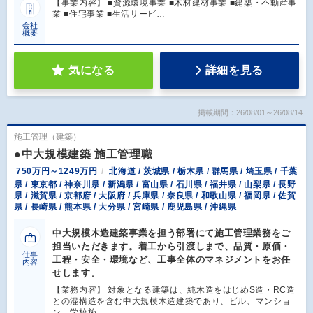
【事業内容】 ■資源環境事業 ■木材建材事業 ■建築・不動産事
業 ■住宅事業 ■生活サービ…
会社
概要
気になる
詳細を見る
掲載期間：26/08/01～26/08/14
施工管理（建築）
●中大規模建築 施工管理職
750万円～1249万円
北海道 / 茨城県 / 栃木県 / 群馬県 / 埼玉県 / 千葉
県 / 東京都 / 神奈川県 / 新潟県 / 富山県 / 石川県 / 福井県 / 山梨県 / 長野
県 / 滋賀県 / 京都府 / 大阪府 / 兵庫県 / 奈良県 / 和歌山県 / 福岡県 / 佐賀
県 / 長崎県 / 熊本県 / 大分県 / 宮崎県 / 鹿児島県 / 沖縄県
中大規模木造建築事業を担う部署にて施工管理業務をご
担当いただきます。着工から引渡しまで、品質・原価・
仕事
工程・安全・環境など、工事全体のマネジメントをお任
内容
せします。
【業務内容】 対象となる建築は、純木造をはじめS造・RC造
との混構造を含む中大規模木造建築であり、ビル、マンショ
ン、学校施…