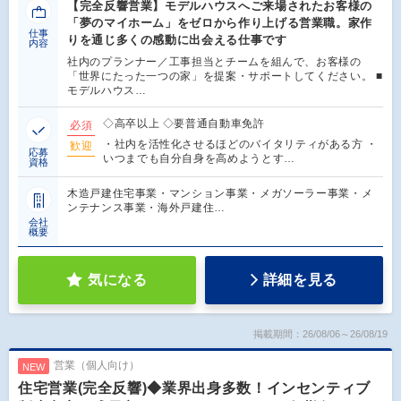
【完全反響営業】モデルハウスへご来場されたお客様の
「夢のマイホーム」をゼロから作り上げる営業職。家作
仕事
りを通じ多くの感動に出会える仕事です
内容
社内のプランナー／工事担当とチームを組んで、お客様の
「世界にたった一つの家」を提案・サポートしてください。 ■
モデルハウス…
◇高卒以上 ◇要普通自動車免許
必須
・社内を活性化させるほどのバイタリティがある方 ・
歓迎
応募
いつまでも自分自身を高めようとす…
資格
木造戸建住宅事業・マンション事業・メガソーラー事業・メ
ンテナンス事業・海外戸建住…
会社
概要
気になる
詳細を見る
掲載期間：26/08/06～26/08/19
営業（個人向け）
NEW
住宅営業(完全反響)◆業界出身多数！インセンティブ