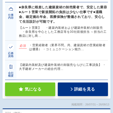
■奈良県に根差した建築資材の卸売業者で、安定した業容
■ルート営業で新規開拓の負担は少ない仕事です■退職
仕事
金、確定拠出年金、医療保険が整備されており、安心し
内容
て生活設計が可能です。
【ルート営業】 ・建築内装材および建築外装材の卸販売
・奈良県を中心とした工務店等を30社前後担当 ～担当の工
務店に対し商…
・営業経験者（業界不問。尚、建築資材の営業経験者
必須
は優遇） ・コミュニケーション能力…
応募
資格
【建築内装材及び建築外装材の卸販売ならびに工事請負】 ・
大手建材メーカーの総合代理…
会社
概要
気になる
詳細を見る
掲載期間：26/07/31～26/08/13