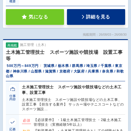
概要
気になる
詳細を見る
掲載期間：26/08/03～26/08/30
施工管理（土木）
再掲載
土木施工管理技士 スポーツ施設や競技場 設置工事
等
500万円～849万円
茨城県 / 栃木県 / 群馬県 / 埼玉県 / 千葉県 / 東京
都 / 神奈川県 / 山梨県 / 滋賀県 / 京都府 / 大阪府 / 兵庫県 / 奈良県 / 和歌
山県
土木施工管理技士 スポーツ施設や競技場などの土木工
事、設置工事
仕事
内容
土木施工管理技士 スポーツ施設や競技場などの土木工事、
設置工事 【担当する案件】 サッカー場やテニスコートなどの
スポーツ施設…
【必須要件】 ・1級土木施工管理技士 ・2級土木施工
必須
管理技士（実務経験5年以上）
応募
【歓迎要件】 ・土木施工管理技士としての経験がある