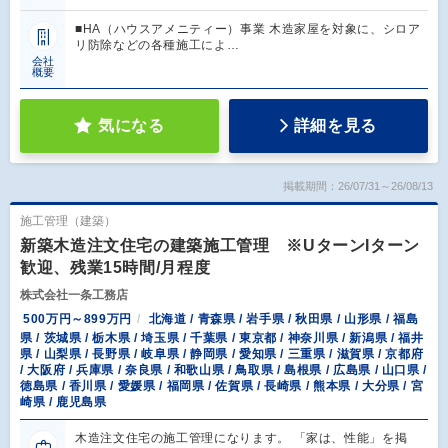
■HA（ハウスアメニティー）事業 木造家屋を対象に、シロア
リ防除などの各種施工によ…
会社
概要
気になる
詳細を見る
掲載期間：26/07/31～26/08/13
施工管理（建築）
新築木造注文住宅の建築施工管理 ※UターンIターン
歓迎、残業15時間/月程度
株式会社一条工務店
500万円～899万円
北海道 / 青森県 / 岩手県 / 秋田県 / 山形県 / 福島
県 / 茨城県 / 栃木県 / 埼玉県 / 千葉県 / 東京都 / 神奈川県 / 新潟県 / 福井
県 / 山梨県 / 長野県 / 岐阜県 / 静岡県 / 愛知県 / 三重県 / 滋賀県 / 京都府
/ 大阪府 / 兵庫県 / 奈良県 / 和歌山県 / 鳥取県 / 島根県 / 広島県 / 山口県 /
徳島県 / 香川県 / 愛媛県 / 福岡県 / 佐賀県 / 長崎県 / 熊本県 / 大分県 / 宮
崎県 / 鹿児島県
木造注文住宅の施工管理になります。 「家は、性能」を掲