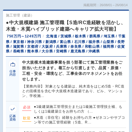
掲載期間：26/08/01～26/08/14
施工管理（建築）
●中大規模建築 施工管理職【S造/RC造経験を活かし、
木造・木質ハイブリッド建築へキャリア拡大可能】
750万円～1249万円
北海道 / 茨城県 / 栃木県 / 群馬県 / 埼玉県 / 千葉
県 / 東京都 / 神奈川県 / 新潟県 / 富山県 / 石川県 / 福井県 / 山梨県 / 長野
県 / 滋賀県 / 京都府 / 大阪府 / 兵庫県 / 奈良県 / 和歌山県 / 福岡県 / 佐賀
県 / 長崎県 / 熊本県 / 大分県 / 宮崎県 / 鹿児島県 / 沖縄県
中大規模木造建築事業を担う部署にて施工管理業務をご
担当いただきます。着工から引渡しまで、品質・原価・
仕事
工程・安全・環境など、工事全体のマネジメントをお任
内容
せします。
【業務内容】 対象となる建築は、純木造をはじめS造・RC造
との混構造を含む中大規模木造建築であり、ビル、マンショ
ン、学校施…
●1級建築施工管理技士または1級施工管理技士補、も
必須
しくは1級建築士をお持ちの方 （…
応募
●木造（非住宅）経験をお持ちの方 ●ゼネコンやサブコ
歓迎
資格
ン等での施工管理経験（S造、R…