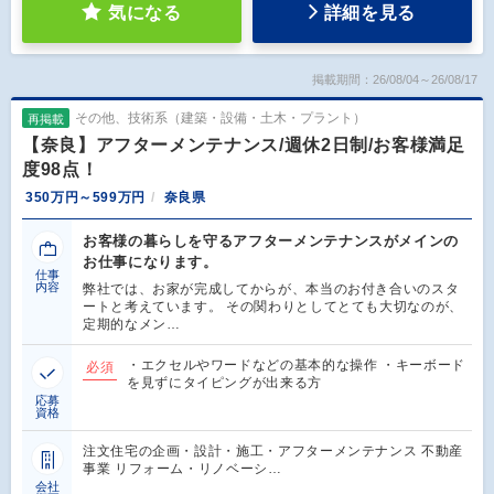
気になる
詳細を見る
掲載期間：26/08/04～26/08/17
その他、技術系（建築・設備・土木・プラント）
再掲載
【奈良】アフターメンテナンス/週休2日制/お客様満足
度98点！
350万円～599万円
奈良県
お客様の暮らしを守るアフターメンテナンスがメインの
お仕事になります。
仕事
内容
弊社では、お家が完成してからが、本当のお付き合いのスタ
ートと考えています。 その関わりとしてとても大切なのが、
定期的なメン…
・エクセルやワードなどの基本的な操作 ・キーボード
必須
を見ずにタイピングが出来る方
応募
資格
注文住宅の企画・設計・施工・アフターメンテナンス 不動産
事業 リフォーム・リノベーシ…
会社