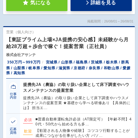
気になる
詳細を見る
掲載期間：26/08/01～26/08/31
営業（個人向け）
【東証プライム上場×JA提携の安心感】未経験から月
給28万超＋歩合で稼ぐ！提案営業（正社員）
株式会社アサンテ
350万円～999万円
宮城県 / 山形県 / 福島県 / 茨城県 / 栃木県 / 群馬
県 / 山梨県 / 岐阜県 / 愛知県 / 滋賀県 / 京都府 / 奈良県 / 和歌山県 / 愛媛
県 / 高知県
提携先JA（農協）の取り扱い企業として床下調査やハウ
スメンテナンスの提案営業
仕事
内容
提携先JA（農協）の取り扱い企業として床下調査やハウスメ
ンテナンスの提案営業 ★基礎から学べる研修あり 【具体的に
は】 担当エ…
■普通自動車運転免許必須（AT限定可） 【年齢不問】4
必須
0代・50代から始める方も多…
応募
【歓迎される人物像や経験】 コツコツ行動することが
歓迎
資格
成果につながる仕事がしたい方 パソ…