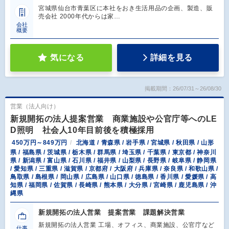
宮城県仙台市青葉区に本社をおき生活用品の企画、製造、販
売会社 2000年代からは家…
会社
概要
気になる
詳細を見る
掲載期間：26/07/31～26/08/30
営業（法人向け）
新規開拓の法人提案営業 商業施設や公官庁等へのLE
D照明 社会人10年目前後を積極採用
450万円～849万円
北海道 / 青森県 / 岩手県 / 宮城県 / 秋田県 / 山形
県 / 福島県 / 茨城県 / 栃木県 / 群馬県 / 埼玉県 / 千葉県 / 東京都 / 神奈川
県 / 新潟県 / 富山県 / 石川県 / 福井県 / 山梨県 / 長野県 / 岐阜県 / 静岡県
/ 愛知県 / 三重県 / 滋賀県 / 京都府 / 大阪府 / 兵庫県 / 奈良県 / 和歌山県 /
鳥取県 / 島根県 / 岡山県 / 広島県 / 山口県 / 徳島県 / 香川県 / 愛媛県 / 高
知県 / 福岡県 / 佐賀県 / 長崎県 / 熊本県 / 大分県 / 宮崎県 / 鹿児島県 / 沖
縄県
新規開拓の法人営業 提案営業 課題解決営業
新規開拓の法人営業 工場、オフィス、商業施設、公官庁など
仕事