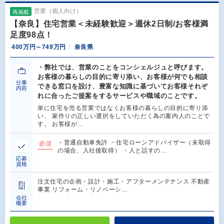
営業（個人向け）
再掲載
【奈良】住宅営業＜未経験歓迎＞週休2日制/お客様満
足度98点！
400万円～749万円
奈良県
・弊社では、営業のことをコンシェルジュと呼びます。
お客様の暮らしの目的に寄り添い、お客様が何でも相談
仕事
できる窓口を設け、豊富な知識に基づいてお客様それぞ
内容
れに合ったご提案をするサービスや職域のことです。
単に住宅を売る営業ではなくお客様の暮らしの目的に寄り添
い、 家作りの正しい選択をしていただく為の案内人のことで
す。 お客様が…
・普通自動車免許 ・住宅ローンアドバイザー（未取得
必須
の場合、入社後取得） ・人と話すの…
応募
資格
注文住宅の企画・設計・施工・アフターメンテナンス 不動産
事業 リフォーム・リノベーシ…
会社
概要