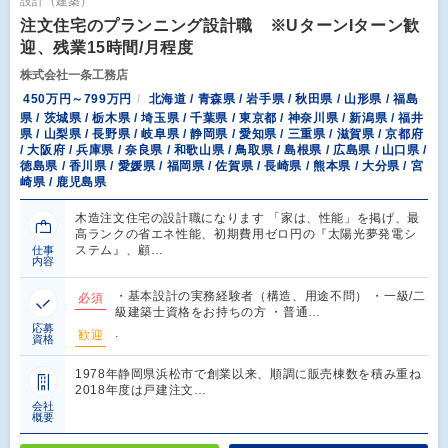
設計（建築）
注文住宅のプランニング設計職 ※UターンIターン歓
迎、残業15時間/月程度
株式会社一条工務店
450万円～799万円
北海道 / 青森県 / 岩手県 / 秋田県 / 山形県 / 福島
県 / 茨城県 / 栃木県 / 埼玉県 / 千葉県 / 東京都 / 神奈川県 / 新潟県 / 福井
県 / 山梨県 / 長野県 / 岐阜県 / 静岡県 / 愛知県 / 三重県 / 滋賀県 / 京都府
/ 大阪府 / 兵庫県 / 奈良県 / 和歌山県 / 鳥取県 / 島根県 / 広島県 / 山口県 /
徳島県 / 香川県 / 愛媛県 / 福岡県 / 佐賀県 / 長崎県 / 熊本県 / 大分県 / 宮
崎県 / 鹿児島県
木造注文住宅の設計職になります 「家は、性能」を掲げ、最
高ランクの省エネ性能、初期費用ゼロ円の『太陽光夢発電シ
ステム』、顧…
仕事
内容
・基本設計の実務経験者（構造、用途不問） ・一級/二
必須
級建築士資格をお持ちの方 ・普通…
応募
.
歓迎
資格
1978年静岡県浜松市で創業以来、順調に販売棟数を積み重ね
2018年度は戸建注文…
会社
概要