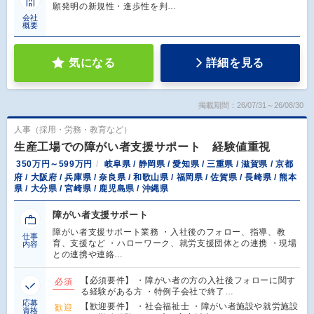
願発明の新規性・進歩性を判…
会社
概要
気になる
詳細を見る
掲載期間：26/07/31～26/08/30
人事（採用・労務・教育など）
生産工場での障がい者支援サポート 経験値重視
350万円～599万円
岐阜県 / 静岡県 / 愛知県 / 三重県 / 滋賀県 / 京都
府 / 大阪府 / 兵庫県 / 奈良県 / 和歌山県 / 福岡県 / 佐賀県 / 長崎県 / 熊本
県 / 大分県 / 宮崎県 / 鹿児島県 / 沖縄県
障がい者支援サポート
障がい者支援サポート業務 ・入社後のフォロー、指導、教
仕事
育、支援など ・ハローワーク、就労支援団体との連携 ・現場
内容
との連携や連絡…
【必須要件】 ・障がい者の方の入社後フォローに関す
必須
る経験がある方 ・特例子会社で終了…
応募
【歓迎要件】 ・社会福祉士 ・障がい者施設や就労施設
歓迎
資格