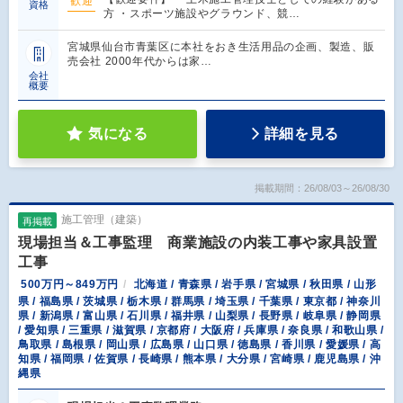
歓迎
資格
方 ・スポーツ施設やグラウンド、競…
宮城県仙台市青葉区に本社をおき生活用品の企画、製造、販
売会社 2000年代からは家…
会社
概要
気になる
詳細を見る
掲載期間：26/08/03～26/08/30
施工管理（建築）
再掲載
現場担当＆工事監理 商業施設の内装工事や家具設置
工事
500万円～849万円
北海道 / 青森県 / 岩手県 / 宮城県 / 秋田県 / 山形
県 / 福島県 / 茨城県 / 栃木県 / 群馬県 / 埼玉県 / 千葉県 / 東京都 / 神奈川
県 / 新潟県 / 富山県 / 石川県 / 福井県 / 山梨県 / 長野県 / 岐阜県 / 静岡県
/ 愛知県 / 三重県 / 滋賀県 / 京都府 / 大阪府 / 兵庫県 / 奈良県 / 和歌山県 /
鳥取県 / 島根県 / 岡山県 / 広島県 / 山口県 / 徳島県 / 香川県 / 愛媛県 / 高
知県 / 福岡県 / 佐賀県 / 長崎県 / 熊本県 / 大分県 / 宮崎県 / 鹿児島県 / 沖
縄県