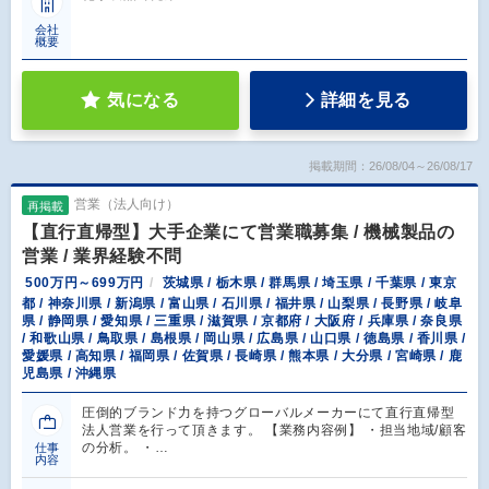
会社
概要
気になる
詳細を見る
掲載期間：26/08/04～26/08/17
営業（法人向け）
再掲載
【直行直帰型】大手企業にて営業職募集 / 機械製品の
営業 / 業界経験不問
500万円～699万円
茨城県 / 栃木県 / 群馬県 / 埼玉県 / 千葉県 / 東京
都 / 神奈川県 / 新潟県 / 富山県 / 石川県 / 福井県 / 山梨県 / 長野県 / 岐阜
県 / 静岡県 / 愛知県 / 三重県 / 滋賀県 / 京都府 / 大阪府 / 兵庫県 / 奈良県
/ 和歌山県 / 鳥取県 / 島根県 / 岡山県 / 広島県 / 山口県 / 徳島県 / 香川県 /
愛媛県 / 高知県 / 福岡県 / 佐賀県 / 長崎県 / 熊本県 / 大分県 / 宮崎県 / 鹿
児島県 / 沖縄県
圧倒的ブランド力を持つグローバルメーカーにて直行直帰型
法人営業を行って頂きます。 【業務内容例】 ・担当地域/顧客
の分析。 ・…
仕事
内容