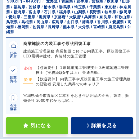
500万円～849万円
北海道 / 青森県 / 岩手県 / 宮城県 / 秋田県 / 山形
県 / 福島県 / 茨城県 / 栃木県 / 群馬県 / 埼玉県 / 千葉県 / 東京都 / 神奈川
県 / 新潟県 / 富山県 / 石川県 / 福井県 / 山梨県 / 長野県 / 岐阜県 / 静岡県
/ 愛知県 / 三重県 / 滋賀県 / 京都府 / 大阪府 / 兵庫県 / 奈良県 / 和歌山県 /
鳥取県 / 島根県 / 岡山県 / 広島県 / 山口県 / 徳島県 / 香川県 / 愛媛県 / 高
知県 / 福岡県 / 佐賀県 / 長崎県 / 熊本県 / 大分県 / 宮崎県 / 鹿児島県 / 沖
縄県
商業施設の内装工事や原状回復工事
建築施工管理業務 商業施設における内装工事、原状回復工事
仕事
LED照明や建材、内装材の施工管理
内容
【必須要件】 1級建築施工管理技士 2級建築施工管理
必須
技士（実務経験5年以上） 普通自動…
応募
【歓迎要件】 内装工事や原状回復工事の施工管理業務
歓迎
資格
の経験者 安定した業界でのキャリア…
宮城県仙台市青葉区に本社をおき生活用品の企画、製造、販
売会社 2000年代からは家…
会社
概要
気になる
詳細を見る