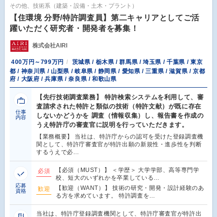
その他、技術系（建築・設備・土木・プラント）
【住環境 分野/特許調査員】第二キャリアとしてご活
躍いただく研究者・開発者を募集！
株式会社AIRI
400万円～799万円
茨城県 / 栃木県 / 群馬県 / 埼玉県 / 千葉県 / 東京
都 / 神奈川県 / 山梨県 / 岐阜県 / 静岡県 / 愛知県 / 三重県 / 滋賀県 / 京都
府 / 大阪府 / 兵庫県 / 奈良県 / 和歌山県
【先行技術調査業務】 特許検索システムを利用して、審
査請求された特許と類似の技術（特許文献）が既に存在
仕事
しないかどうかを 調査（情報収集）し、報告書を作成の
内容
うえ特許庁の審査官に説明を行っていただきます。
【業務概要】 当社は、特許庁からの認可を受けた登録調査機
関として、特許庁審査官が特許出願の新規性・進歩性を判断
するうえで必…
【必須（MUST）】 ＜学歴＞ 大学学部、高等専門学
必須
校、短大のいずれかを卒業している…
応募
【歓迎（WANT）】 技術の研究・開発・設計経験のあ
歓迎
資格
る方を求めています。 特許調査を…
当社は、特許庁登録調査機関として、特許庁審査官が特許出