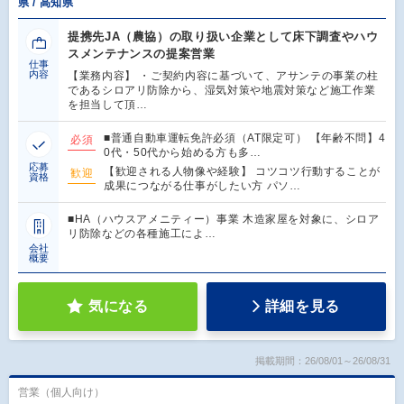
県 / 高知県
提携先JA（農協）の取り扱い企業として床下調査やハウ
スメンテナンスの提案営業
仕事
内容
【業務内容】 ・ご契約内容に基づいて、アサンテの事業の柱
であるシロアリ防除から、湿気対策や地震対策など施工作業
を担当して頂…
■普通自動車運転免許必須（AT限定可） 【年齢不問】4
必須
0代・50代から始める方も多…
応募
【歓迎される人物像や経験】 コツコツ行動することが
歓迎
資格
成果につながる仕事がしたい方 パソ…
■HA（ハウスアメニティー）事業 木造家屋を対象に、シロア
リ防除などの各種施工によ…
会社
概要
気になる
詳細を見る
掲載期間：26/08/01～26/08/31
営業（個人向け）