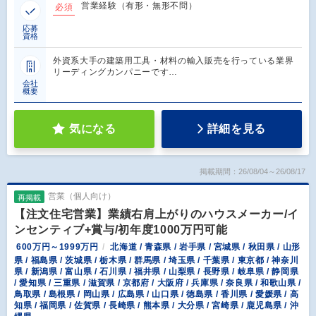
営業経験（有形・無形不問）
必須
応募
資格
外資系大手の建築用工具・材料の輸入販売を行っている業界
リーディングカンパニーです…
会社
概要
気になる
詳細を見る
掲載期間：26/08/04～26/08/17
営業（個人向け）
再掲載
【注文住宅営業】業績右肩上がりのハウスメーカー/イ
ンセンティブ+賞与/初年度1000万円可能
600万円～1999万円
北海道 / 青森県 / 岩手県 / 宮城県 / 秋田県 / 山形
県 / 福島県 / 茨城県 / 栃木県 / 群馬県 / 埼玉県 / 千葉県 / 東京都 / 神奈川
県 / 新潟県 / 富山県 / 石川県 / 福井県 / 山梨県 / 長野県 / 岐阜県 / 静岡県
/ 愛知県 / 三重県 / 滋賀県 / 京都府 / 大阪府 / 兵庫県 / 奈良県 / 和歌山県 /
鳥取県 / 島根県 / 岡山県 / 広島県 / 山口県 / 徳島県 / 香川県 / 愛媛県 / 高
知県 / 福岡県 / 佐賀県 / 長崎県 / 熊本県 / 大分県 / 宮崎県 / 鹿児島県 / 沖