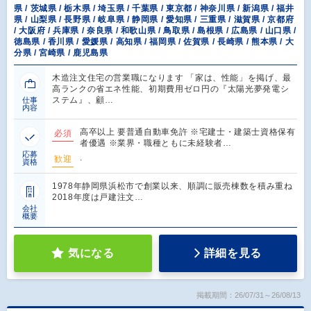
県 / 茨城県 / 栃木県 / 埼玉県 / 千葉県 / 東京都 / 神奈川県 / 新潟県 / 福井
県 / 山梨県 / 長野県 / 岐阜県 / 静岡県 / 愛知県 / 三重県 / 滋賀県 / 京都府
/ 大阪府 / 兵庫県 / 奈良県 / 和歌山県 / 鳥取県 / 島根県 / 広島県 / 山口県 /
徳島県 / 香川県 / 愛媛県 / 高知県 / 福岡県 / 佐賀県 / 長崎県 / 熊本県 / 大
分県 / 宮崎県 / 鹿児島県
木造注文住宅の営業職になります 「家は、性能」を掲げ、最
高ランクの省エネ性能、初期費用ゼロ円の『太陽光夢発電シ
ステム』、顧…
仕事
内容
高卒以上 要普通自動車免許 ※宅建士・建築士資格保有
必須
者優遇 ※業界・職種ともに未経験者…
応募
.
歓迎
資格
1978年静岡県浜松市で創業以来、順調に販売棟数を積み重ね
2018年度は戸建注文…
会社
概要
気になる
詳細を見る
掲載期間：26/07/31～26/08/13