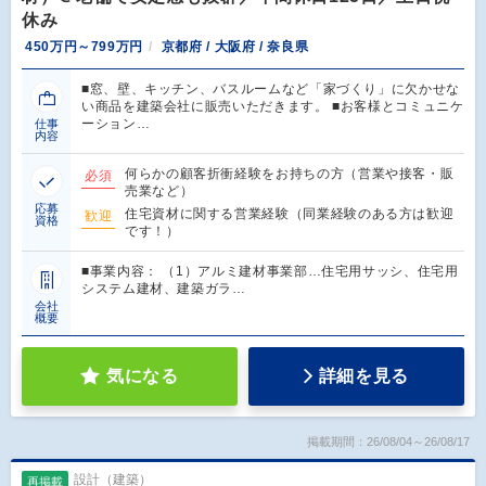
休み
450万円～799万円
京都府 / 大阪府 / 奈良県
■窓、壁、キッチン、バスルームなど「家づくり」に欠かせな
い商品を建築会社に販売いただきます。 ■お客様とコミュニケ
ーション…
仕事
内容
何らかの顧客折衝経験をお持ちの方（営業や接客・販
必須
売業など）
応募
住宅資材に関する営業経験（同業経験のある方は歓迎
歓迎
資格
です！）
■事業内容： （1）アルミ建材事業部…住宅用サッシ、住宅用
システム建材、建築ガラ…
会社
概要
気になる
詳細を見る
掲載期間：26/08/04～26/08/17
設計（建築）
再掲載