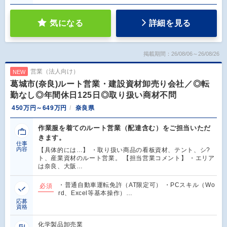
気になる
詳細を見る
掲載期間：26/08/06～26/08/26
営業（法人向け）
NEW
葛城市(奈良)ルート営業・建設資材卸売り会社／◎転
勤なし◎年間休日125日◎取り扱い商材不問
450万円～649万円
奈良県
作業服を着てのルート営業（配達含む）をご担当いただ
きます。
仕事
内容
【具体的には…】 ・取り扱い商品の看板資材、テント、シ?
ト、産業資材のルート営業。 【担当営業コメント】 ・エリア
は奈良、大阪…
・普通自動車運転免許（AT限定可） ・PCスキル（Wo
必須
rd、Excel等基本操作）…
応募
資格
化学製品卸売業