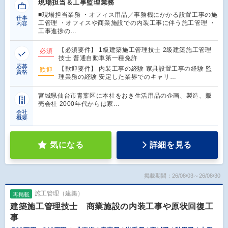
現場担当＆工事監理業務
■現場担当業務 ・オフィス用品／事務機にかかる設置工事の施
仕事
工管理 ・オフィスや商業施設での内装工事に伴う施工管理 ・
内容
工事進捗の…
【必須要件】 1級建築施工管理技士 2級建築施工管理
必須
技士 普通自動車第一種免許
応募
【歓迎要件】 内装工事の経験 家具設置工事の経験 監
歓迎
資格
理業務の経験 安定した業界でのキャリ…
宮城県仙台市青葉区に本社をおき生活用品の企画、製造、販
売会社 2000年代からは家…
会社
概要
気になる
詳細を見る
掲載期間：26/08/03～26/08/30
施工管理（建築）
再掲載
建築施工管理技士 商業施設の内装工事や原状回復工
事