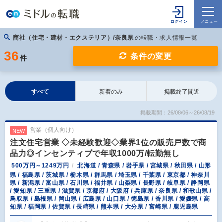
商社（住宅・建材・エクステリア）/奈良県
の転職・求人情報一覧
36
条件の変更
件
すべて
新着のみ
掲載終了間近
掲載期間：26/08/06～26/08/19
営業（個人向け）
NEW
注文住宅営業 ◇未経験歓迎◇業界1位の販売戸数で商
品力◎インセンティブで年収1000万/転勤無し
500万円～1249万円
北海道 / 青森県 / 岩手県 / 宮城県 / 秋田県 / 山形
県 / 福島県 / 茨城県 / 栃木県 / 群馬県 / 埼玉県 / 千葉県 / 東京都 / 神奈川
県 / 新潟県 / 富山県 / 石川県 / 福井県 / 山梨県 / 長野県 / 岐阜県 / 静岡県
/ 愛知県 / 三重県 / 滋賀県 / 京都府 / 大阪府 / 兵庫県 / 奈良県 / 和歌山県 /
鳥取県 / 島根県 / 岡山県 / 広島県 / 山口県 / 徳島県 / 香川県 / 愛媛県 / 高
知県 / 福岡県 / 佐賀県 / 長崎県 / 熊本県 / 大分県 / 宮崎県 / 鹿児島県