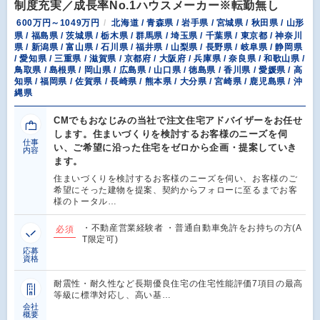
制度充実／成長率No.1ハウスメーカー※転勤無し
600万円～1049万円
北海道 / 青森県 / 岩手県 / 宮城県 / 秋田県 / 山形
県 / 福島県 / 茨城県 / 栃木県 / 群馬県 / 埼玉県 / 千葉県 / 東京都 / 神奈川
県 / 新潟県 / 富山県 / 石川県 / 福井県 / 山梨県 / 長野県 / 岐阜県 / 静岡県
/ 愛知県 / 三重県 / 滋賀県 / 京都府 / 大阪府 / 兵庫県 / 奈良県 / 和歌山県 /
鳥取県 / 島根県 / 岡山県 / 広島県 / 山口県 / 徳島県 / 香川県 / 愛媛県 / 高
知県 / 福岡県 / 佐賀県 / 長崎県 / 熊本県 / 大分県 / 宮崎県 / 鹿児島県 / 沖
縄県
CMでもおなじみの当社で注文住宅アドバイザーをお任せ
します。住まいづくりを検討するお客様のニーズを伺
仕事
い、ご希望に沿った住宅をゼロから企画・提案していき
内容
ます。
住まいづくりを検討するお客様のニーズを伺い、お客様のご
希望にそった建物を提案、契約からフォローに至るまでお客
様のトータル…
・不動産営業経験者 ・普通自動車免許をお持ちの方(A
必須
T限定可)
応募
資格
耐震性・耐久性など長期優良住宅の住宅性能評価7項目の最高
等級に標準対応し、高い基…
会社
概要