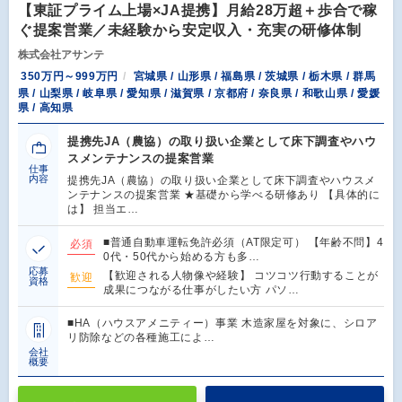
【東証プライム上場×JA提携】月給28万超＋歩合で稼
ぐ提案営業／未経験から安定収入・充実の研修体制
株式会社アサンテ
350万円～999万円
宮城県 / 山形県 / 福島県 / 茨城県 / 栃木県 / 群馬
県 / 山梨県 / 岐阜県 / 愛知県 / 滋賀県 / 京都府 / 奈良県 / 和歌山県 / 愛媛
県 / 高知県
提携先JA（農協）の取り扱い企業として床下調査やハウ
スメンテナンスの提案営業
仕事
内容
提携先JA（農協）の取り扱い企業として床下調査やハウスメ
ンテナンスの提案営業 ★基礎から学べる研修あり 【具体的に
は】 担当エ…
■普通自動車運転免許必須（AT限定可） 【年齢不問】4
必須
0代・50代から始める方も多…
応募
【歓迎される人物像や経験】 コツコツ行動することが
歓迎
資格
成果につながる仕事がしたい方 パソ…
■HA（ハウスアメニティー）事業 木造家屋を対象に、シロア
リ防除などの各種施工によ…
会社
概要