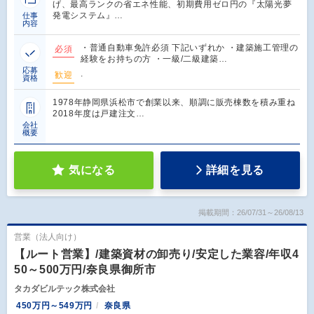
げ、最高ランクの省エネ性能、初期費用ゼロ円の『太陽光夢
発電システム』…
仕事
内容
・普通自動車免許必須 下記いずれか ・建築施工管理の
必須
経験をお持ちの方 ・一級/二級建築…
応募
.
歓迎
資格
1978年静岡県浜松市で創業以来、順調に販売棟数を積み重ね
2018年度は戸建注文…
会社
概要
気になる
詳細を見る
掲載期間：26/07/31～26/08/13
営業（法人向け）
【ルート営業】/建築資材の卸売り/安定した業容/年収4
50～500万円/奈良県御所市
タカダビルテック株式会社
450万円～549万円
奈良県