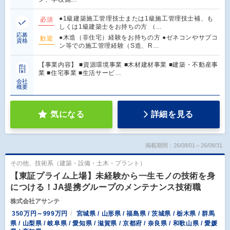
●1級建築施工管理技士または1級施工管理技士補、も
必須
しくは1級建築士をお持ちの方 （…
応募
●木造（非住宅）経験をお持ちの方 ●ゼネコンやサブコ
歓迎
資格
ン等での施工管理経験（S造、R…
【事業内容】 ■資源環境事業 ■木材建材事業 ■建築・不動産事
業 ■住宅事業 ■生活サービ…
会社
概要
気になる
詳細を見る
掲載期間：26/08/01～26/08/31
その他、技術系（建築・設備・土木・プラント）
【東証プライム上場】未経験から一生モノの技術を身
につける！JA提携グループのメンテナンス技術職
株式会社アサンテ
350万円～999万円
宮城県 / 山形県 / 福島県 / 茨城県 / 栃木県 / 群馬
県 / 山梨県 / 岐阜県 / 愛知県 / 滋賀県 / 京都府 / 奈良県 / 和歌山県 / 愛媛