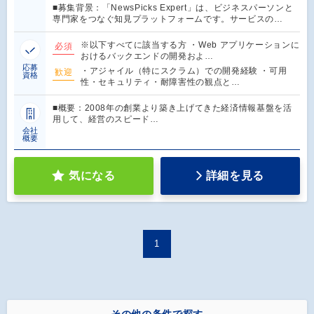
■募集背景：「NewsPicks Expert」は、ビジネスパーソンと
専門家をつなぐ知見プラットフォームです。サービスの…
※以下すべてに該当する方 ・Web アプリケーションに
必須
おけるバックエンドの開発およ…
応募
・アジャイル（特にスクラム）での開発経験 ・可用
歓迎
資格
性・セキュリティ・耐障害性の観点と…
■概要：2008年の創業より築き上げてきた経済情報基盤を活
用して、経営のスピード…
会社
概要
気になる
詳細を見る
1