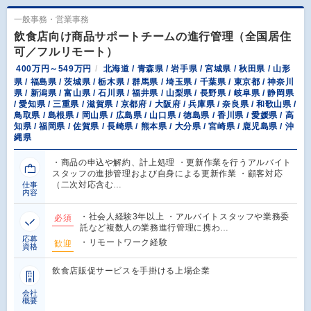
一般事務・営業事務
飲食店向け商品サポートチームの進行管理（全国居住
可／フルリモート）
400万円～549万円
北海道 / 青森県 / 岩手県 / 宮城県 / 秋田県 / 山形
県 / 福島県 / 茨城県 / 栃木県 / 群馬県 / 埼玉県 / 千葉県 / 東京都 / 神奈川
県 / 新潟県 / 富山県 / 石川県 / 福井県 / 山梨県 / 長野県 / 岐阜県 / 静岡県
/ 愛知県 / 三重県 / 滋賀県 / 京都府 / 大阪府 / 兵庫県 / 奈良県 / 和歌山県 /
鳥取県 / 島根県 / 岡山県 / 広島県 / 山口県 / 徳島県 / 香川県 / 愛媛県 / 高
知県 / 福岡県 / 佐賀県 / 長崎県 / 熊本県 / 大分県 / 宮崎県 / 鹿児島県 / 沖
縄県
・商品の申込や解約、計上処理 ・更新作業を行うアルバイト
スタッフの進捗管理および自身による更新作業 ・顧客対応
（二次対応含む…
仕事
内容
・社会人経験3年以上 ・アルバイトスタッフや業務委
必須
託など複数人の業務進行管理に携わ…
応募
・リモートワーク経験
歓迎
資格
飲食店販促サービスを手掛ける上場企業
会社
概要