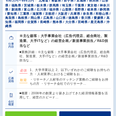
450万円～699万円
北海道 / 青森県 / 岩手県 / 宮城県 / 秋田県 / 山形
県 / 福島県 / 茨城県 / 栃木県 / 群馬県 / 埼玉県 / 千葉県 / 東京都 / 神奈川
県 / 新潟県 / 富山県 / 石川県 / 福井県 / 山梨県 / 長野県 / 岐阜県 / 静岡県
/ 愛知県 / 三重県 / 滋賀県 / 京都府 / 大阪府 / 兵庫県 / 奈良県 / 和歌山県 /
鳥取県 / 島根県 / 岡山県 / 広島県 / 山口県 / 徳島県 / 香川県 / 愛媛県 / 高
知県 / 福岡県 / 佐賀県 / 長崎県 / 熊本県 / 大分県 / 宮崎県 / 鹿児島県 / 沖
縄県
※主な顧客：大手事業会社（広告代理店、総合商社、製
造業、大手ITなど）の経営企画／新規事業担当／R&D担
仕事
当など
内容
■業務詳細：※主な顧客：大手事業会社（広告代理店、総合商
社、製造業、大手ITなど）の経営企画／新規事業担当／R&D
担当な…
1、大学卒業以上 2、以下いずれかのご経験をお持ちの
必須
方 ・人材業界におけるご経験をお…
応募
・リサーチ／人材等のマッチング業務のご経験をお持
歓迎
資格
ちの方 ・リサーチ会社でのリサーチ…
■概要：2008年の創業より築き上げてきた経済情報基盤を活
用して、経営のスピード…
会社
概要