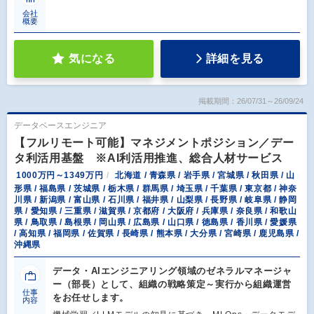
会社
概要
気になる
詳細を見る
掲載期間：26/07/31～26/09/24
データベースエンジニア
【フルリモート可能】マネジメントポジション／デー
タ利活用基盤 ※AI利活用推進、総合人材サービス
1000万円～1349万円
北海道 / 青森県 / 岩手県 / 宮城県 / 秋田県 / 山
形県 / 福島県 / 茨城県 / 栃木県 / 群馬県 / 埼玉県 / 千葉県 / 東京都 / 神奈
川県 / 新潟県 / 富山県 / 石川県 / 福井県 / 山梨県 / 長野県 / 岐阜県 / 静岡
県 / 愛知県 / 三重県 / 滋賀県 / 京都府 / 大阪府 / 兵庫県 / 奈良県 / 和歌山
県 / 鳥取県 / 島根県 / 岡山県 / 広島県 / 山口県 / 徳島県 / 香川県 / 愛媛県
/ 高知県 / 福岡県 / 佐賀県 / 長崎県 / 熊本県 / 大分県 / 宮崎県 / 鹿児島県 /
沖縄県
データ・AIエンジニアリング領域のゼネラルマネージャ
ー（部長）として、組織の戦略策定～実行から組織運営
仕事
をお任せします。
内容