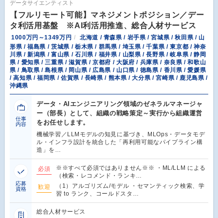
データサイエンティスト
【フルリモート可能】マネジメントポジション／デー
タ利活用基盤 ※AI利活用推進、総合人材サービス
1000万円～1349万円
北海道 / 青森県 / 岩手県 / 宮城県 / 秋田県 / 山
形県 / 福島県 / 茨城県 / 栃木県 / 群馬県 / 埼玉県 / 千葉県 / 東京都 / 神奈
川県 / 新潟県 / 富山県 / 石川県 / 福井県 / 山梨県 / 長野県 / 岐阜県 / 静岡
県 / 愛知県 / 三重県 / 滋賀県 / 京都府 / 大阪府 / 兵庫県 / 奈良県 / 和歌山
県 / 鳥取県 / 島根県 / 岡山県 / 広島県 / 山口県 / 徳島県 / 香川県 / 愛媛県
/ 高知県 / 福岡県 / 佐賀県 / 長崎県 / 熊本県 / 大分県 / 宮崎県 / 鹿児島県 /
沖縄県
データ・AIエンジニアリング領域のゼネラルマネージャ
ー（部長）として、組織の戦略策定～実行から組織運営
仕事
をお任せします。
内容
機械学習／LLMモデルの知見に基づき、MLOps・データモデ
ル・インフラ設計を統合した「再利用可能なパイプライン構
造」を…
※※すべて必須ではありません※※ ・ML/LLM による
必須
（検索・レコメンド・ランキ…
応募
（1）アルゴリズム/モデル ・セマンティック検索、学
歓迎
資格
習 to ランク、コールドスタ…
総合人材サービス