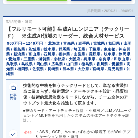
掲載期間：26/07/31～26/09/24
製品開発・研究
【フルリモート可能】生成AIエンジニア（テックリー
ド） ※生成AI領域のリーダー、総合人材サービス
900万円～1249万円
北海道 / 青森県 / 岩手県 / 宮城県 / 秋田県 / 山形
県 / 福島県 / 茨城県 / 栃木県 / 群馬県 / 埼玉県 / 千葉県 / 東京都 / 神奈川
県 / 新潟県 / 富山県 / 石川県 / 福井県 / 山梨県 / 長野県 / 岐阜県 / 静岡県
/ 愛知県 / 三重県 / 滋賀県 / 京都府 / 大阪府 / 兵庫県 / 奈良県 / 和歌山県 /
鳥取県 / 島根県 / 岡山県 / 広島県 / 山口県 / 徳島県 / 香川県 / 愛媛県 / 高
知県 / 福岡県 / 佐賀県 / 長崎県 / 熊本県 / 大分県 / 宮崎県 / 鹿児島県 / 沖
縄県
技術的な中核を担うテックリードとして、単なる実装担
当に留まらず、技術選定・アーキテクチャ設計・品質担
仕事
保・技術的意思決定をリードしながら、チーム全体のア
内容
ウトプット最大化を推進して頂きます。
■技術リード・アーキテクチャ設計 ・生成AI／LLM／AIエージ
ェント／MCP等を活用したシステムの全体アーキテクチャ設
計…
・AWS、GCP、Azureいずれかの環境下でのWebアプ
必須
リケーション開発・運用…