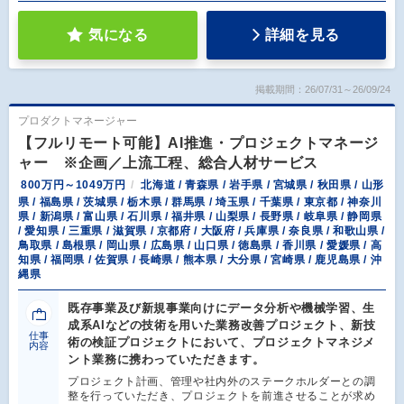
気になる
詳細を見る
掲載期間：26/07/31～26/09/24
プロダクトマネージャー
【フルリモート可能】AI推進・プロジェクトマネージ
ャー ※企画／上流工程、総合人材サービス
800万円～1049万円
北海道 / 青森県 / 岩手県 / 宮城県 / 秋田県 / 山形
県 / 福島県 / 茨城県 / 栃木県 / 群馬県 / 埼玉県 / 千葉県 / 東京都 / 神奈川
県 / 新潟県 / 富山県 / 石川県 / 福井県 / 山梨県 / 長野県 / 岐阜県 / 静岡県
/ 愛知県 / 三重県 / 滋賀県 / 京都府 / 大阪府 / 兵庫県 / 奈良県 / 和歌山県 /
鳥取県 / 島根県 / 岡山県 / 広島県 / 山口県 / 徳島県 / 香川県 / 愛媛県 / 高
知県 / 福岡県 / 佐賀県 / 長崎県 / 熊本県 / 大分県 / 宮崎県 / 鹿児島県 / 沖
縄県
既存事業及び新規事業向けにデータ分析や機械学習、生
成系AIなどの技術を用いた業務改善プロジェクト、新技
仕事
術の検証プロジェクトにおいて、プロジェクトマネジメ
内容
ント業務に携わっていただきます。
プロジェクト計画、管理や社内外のステークホルダーとの調
整を行っていただき、プロジェクトを前進させることが求め