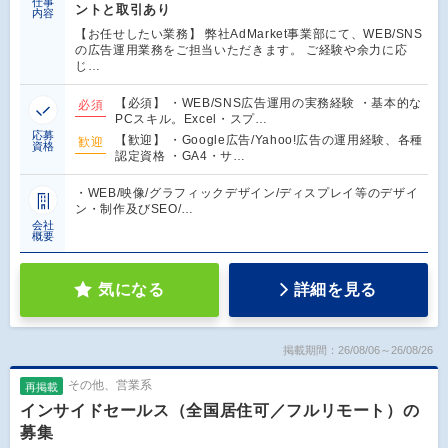
仕事
ントと取引あり
内容
【お任せしたい業務】 弊社AdMarket事業部にて、WEB/SNS
の広告運用業務をご担当いただきます。 ご経験や余力に応
じ…
【必須】 ・WEB/SNS広告運用の実務経験 ・基本的な
必須
PCスキル。Excel・スプ…
応募
【歓迎】 ・Google広告/Yahoo!広告の運用経験、各種
歓迎
資格
認定資格 ・GA4・サ…
・WEB/映像/グラフィックデザイン/ディスプレイ等のデザイ
ン・制作及びSEO/…
会社
概要
気になる
詳細を見る
掲載期間：26/08/06～26/08/26
その他、営業系
再掲載
インサイドセールス（全国居住可／フルリモート）の
募集