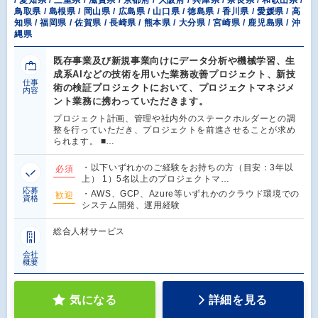
/ 愛知県 / 三重県 / 滋賀県 / 京都府 / 大阪府 / 兵庫県 / 奈良県 / 和歌山県 /
鳥取県 / 島根県 / 岡山県 / 広島県 / 山口県 / 徳島県 / 香川県 / 愛媛県 / 高
知県 / 福岡県 / 佐賀県 / 長崎県 / 熊本県 / 大分県 / 宮崎県 / 鹿児島県 / 沖
縄県
既存事業及び新規事業向けにデータ分析や機械学習、生
成系AIなどの技術を用いた業務改善プロジェクト、新技
仕事
術の検証プロジェクトにおいて、プロジェクトマネジメ
内容
ント業務に携わっていただきます。
プロジェクト計画、管理や社内外のステークホルダーとの調
整を行っていただき、プロジェクトを前進させることが求め
られます。 ■…
・以下いずれかのご経験をお持ちの方（目安：3年以
必須
上） 1）5名以上のプロジェクトマ…
応募
・AWS、GCP、Azure等いずれかのクラウド環境での
歓迎
資格
システム開発、運用経験
総合人材サービス
会社
概要
気になる
詳細を見る