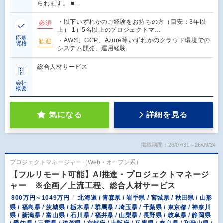
られます。 ■…
・以下いずれかのご経験をお持ちの方（目安：3年以
必須
上） 1）5名以上のプロジェクトマ…
応募
・AWS、GCP、Azure等いずれかのクラウド環境での
歓迎
資格
システム開発、運用経験
総合人材サービス
会社
概要
気になる
詳細を見る
掲載期間：26/07/31～26/09/24
プロジェクトマネージャー（Web・オープン系）
【フルリモート可能】AI推進・プロジェクトマネージ
ャー ※企画／上流工程、総合人材サービス
800万円～1049万円
北海道 / 青森県 / 岩手県 / 宮城県 / 秋田県 / 山形
県 / 福島県 / 茨城県 / 栃木県 / 群馬県 / 埼玉県 / 千葉県 / 東京都 / 神奈川
県 / 新潟県 / 富山県 / 石川県 / 福井県 / 山梨県 / 長野県 / 岐阜県 / 静岡県