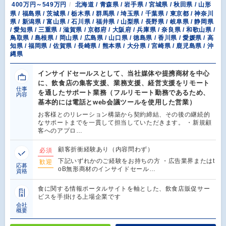
400万円～549万円
北海道 / 青森県 / 岩手県 / 宮城県 / 秋田県 / 山形
県 / 福島県 / 茨城県 / 栃木県 / 群馬県 / 埼玉県 / 千葉県 / 東京都 / 神奈川
県 / 新潟県 / 富山県 / 石川県 / 福井県 / 山梨県 / 長野県 / 岐阜県 / 静岡県
/ 愛知県 / 三重県 / 滋賀県 / 京都府 / 大阪府 / 兵庫県 / 奈良県 / 和歌山県 /
鳥取県 / 島根県 / 岡山県 / 広島県 / 山口県 / 徳島県 / 香川県 / 愛媛県 / 高
知県 / 福岡県 / 佐賀県 / 長崎県 / 熊本県 / 大分県 / 宮崎県 / 鹿児島県 / 沖
縄県
インサイドセールスとして、当社媒体や提携商材を中心
に、飲食店の集客支援、業務支援、経営支援をリモート
仕事
を通したサポート業務（フルリモート勤務であるため、
内容
基本的には電話とweb会議ツールを使用した営業）
お客様とのリレーション構築から契約締結、その後の継続的
なサポートまでを一貫して担当していただきます。 ・新規顧
客へのアプロ…
顧客折衝経験あり（内容問わず）
必須
下記いずれかのご経験をお持ちの方 ・広告業界またはt
歓迎
応募
oB無形商材のインサイドセール…
資格
食に関する情報ポータルサイトを軸とした、飲食店販促サー
ビスを手掛ける上場企業です
会社
概要