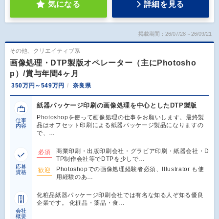
気になる
詳細を見る
掲載期間：26/07/28～26/09/21
その他、クリエイティブ系
画像処理・DTP製版オペレーター（主にPhotosho
p）/賞与年間4ヶ月
350万円～549万円
奈良県
紙器パッケージ印刷の画像処理を中心としたDTP製版
Photoshopを使って画像処理の仕事をお願いします。最終製
仕事
品はオフセット印刷による紙器パッケージ製品になりますの
内容
で、…
商業印刷・出版印刷会社・グラビア印刷・紙器会社・D
必須
TP制作会社等でDTPを少しで…
応募
Photoshopでの画像処理経験者必須、Illustrator も使
歓迎
資格
用経験のあ…
化粧品紙器パッケージ印刷会社では有名な知る人ぞ知る優良
企業です。 化粧品・薬品・食…
会社
概要