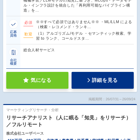
機械学習／LLMモデルの知見に基づき、MLOps・データモデ
ル・インフラ設計を統合した「再利用可能なパイプライン構
造」を…
※※すべて必須ではありません※※ ・ML/LLM による
必須
（検索・レコメンド・ランキ…
応募
（1）アルゴリズム/モデル ・セマンティック検索、学
歓迎
資格
習 to ランク、コールドスタ…
総合人材サービス
会社
概要
気になる
詳細を見る
掲載期間：26/07/31～26/09/24
マーケティングリサーチ・分析
リサーチアナリスト（人に眠る「知見」をリサーチ）
／フルリモート
株式会社ユーザベース