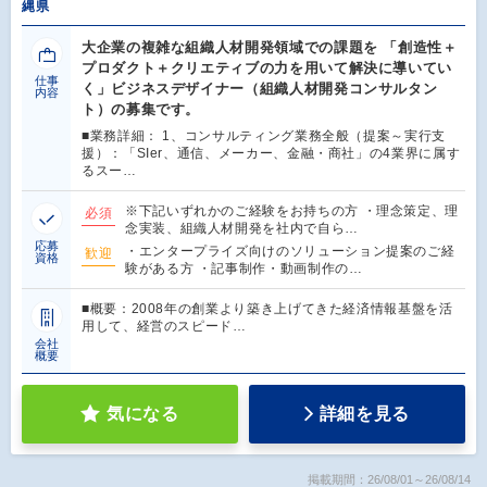
縄県
大企業の複雑な組織人材開発領域での課題を 「創造性＋
プロダクト＋クリエティブの力を用いて解決に導いてい
仕事
く」ビジネスデザイナー（組織人材開発コンサルタン
内容
ト）の募集です。
■業務詳細： 1、コンサルティング業務全般（提案～実行支
援）：「SIer、通信、メーカー、金融・商社」の4業界に属す
るスー…
※下記いずれかのご経験をお持ちの方 ・理念策定、理
必須
念実装、組織人材開発を社内で自ら…
応募
・エンタープライズ向けのソリューション提案のご経
歓迎
資格
験がある方 ・記事制作・動画制作の…
■概要：2008年の創業より築き上げてきた経済情報基盤を活
用して、経営のスピード…
会社
概要
気になる
詳細を見る
掲載期間：26/08/01～26/08/14