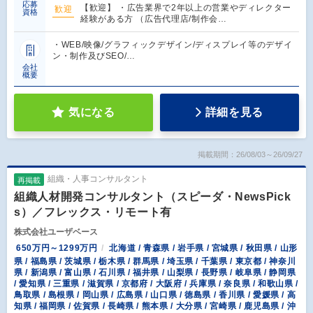
応募
【歓迎】 ・広告業界で2年以上の営業やディレクター
歓迎
資格
経験がある方 （広告代理店/制作会…
・WEB/映像/グラフィックデザイン/ディスプレイ等のデザイ
ン・制作及びSEO/…
会社
概要
気になる
詳細を見る
掲載期間：26/08/03～26/09/27
組織・人事コンサルタント
再掲載
組織人材開発コンサルタント（スピーダ・NewsPick
s）／フレックス・リモート有
株式会社ユーザベース
650万円～1299万円
北海道 / 青森県 / 岩手県 / 宮城県 / 秋田県 / 山形
県 / 福島県 / 茨城県 / 栃木県 / 群馬県 / 埼玉県 / 千葉県 / 東京都 / 神奈川
県 / 新潟県 / 富山県 / 石川県 / 福井県 / 山梨県 / 長野県 / 岐阜県 / 静岡県
/ 愛知県 / 三重県 / 滋賀県 / 京都府 / 大阪府 / 兵庫県 / 奈良県 / 和歌山県 /
鳥取県 / 島根県 / 岡山県 / 広島県 / 山口県 / 徳島県 / 香川県 / 愛媛県 / 高
知県 / 福岡県 / 佐賀県 / 長崎県 / 熊本県 / 大分県 / 宮崎県 / 鹿児島県 / 沖