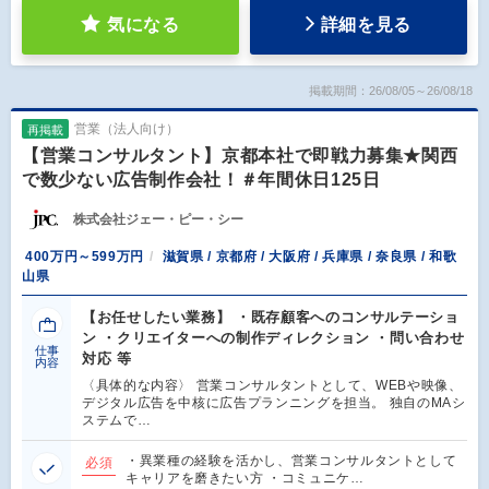
気になる
詳細を見る
掲載期間：26/08/05～26/08/18
営業（法人向け）
再掲載
【営業コンサルタント】京都本社で即戦力募集★関西
で数少ない広告制作会社！＃年間休日125日
株式会社ジェー・ピー・シー
400万円～599万円
滋賀県 / 京都府 / 大阪府 / 兵庫県 / 奈良県 / 和歌
山県
【お任せしたい業務】 ・既存顧客へのコンサルテーショ
ン ・クリエイターへの制作ディレクション ・問い合わせ
仕事
対応 等
内容
〈具体的な内容〉 営業コンサルタントとして、WEBや映像、
デジタル広告を中核に広告プランニングを担当。 独自のMAシ
ステムで…
・異業種の経験を活かし、営業コンサルタントとして
必須
キャリアを磨きたい方 ・コミュニケ…