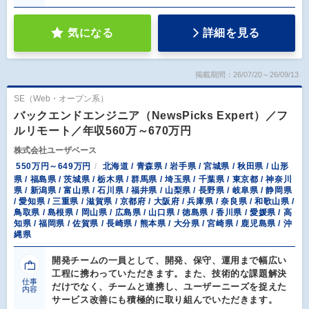
気になる
詳細を見る
掲載期間：26/07/20～26/09/13
SE（Web・オープン系）
バックエンドエンジニア（NewsPicks Expert）／フ
ルリモート／年収560万～670万円
株式会社ユーザベース
550万円～649万円
北海道 / 青森県 / 岩手県 / 宮城県 / 秋田県 / 山形
県 / 福島県 / 茨城県 / 栃木県 / 群馬県 / 埼玉県 / 千葉県 / 東京都 / 神奈川
県 / 新潟県 / 富山県 / 石川県 / 福井県 / 山梨県 / 長野県 / 岐阜県 / 静岡県
/ 愛知県 / 三重県 / 滋賀県 / 京都府 / 大阪府 / 兵庫県 / 奈良県 / 和歌山県 /
鳥取県 / 島根県 / 岡山県 / 広島県 / 山口県 / 徳島県 / 香川県 / 愛媛県 / 高
知県 / 福岡県 / 佐賀県 / 長崎県 / 熊本県 / 大分県 / 宮崎県 / 鹿児島県 / 沖
縄県
開発チームの一員として、開発、保守、運用まで幅広い
工程に携わっていただきます。また、技術的な課題解決
仕事
だけでなく、チームと連携し、ユーザーニーズを捉えた
内容
サービス改善にも積極的に取り組んでいただきます。