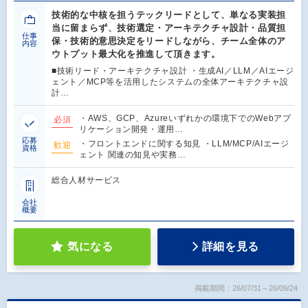
技術的な中核を担うテックリードとして、単なる実装担
当に留まらず、技術選定・アーキテクチャ設計・品質担
仕事
保・技術的意思決定をリードしながら、チーム全体のア
内容
ウトプット最大化を推進して頂きます。
■技術リード・アーキテクチャ設計 ・生成AI／LLM／AIエージ
ェント／MCP等を活用したシステムの全体アーキテクチャ設
計…
・AWS、GCP、Azureいずれかの環境下でのWebアプ
必須
リケーション開発・運用…
応募
・フロントエンドに関する知見 ・LLM/MCP/AIエージ
歓迎
資格
ェント 関連の知見や実務…
総合人材サービス
会社
概要
気になる
詳細を見る
掲載期間：26/07/31～26/09/24