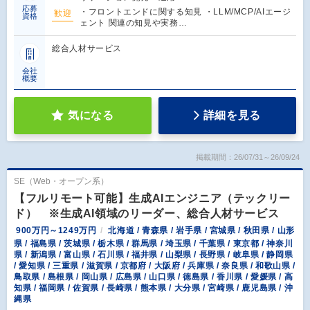
応募
・フロントエンドに関する知見 ・LLM/MCP/AIエージ
歓迎
資格
ェント 関連の知見や実務…
総合人材サービス
会社
概要
気になる
詳細を見る
掲載期間：26/07/31～26/09/24
SE（Web・オープン系）
【フルリモート可能】生成AIエンジニア（テックリー
ド） ※生成AI領域のリーダー、総合人材サービス
900万円～1249万円
北海道 / 青森県 / 岩手県 / 宮城県 / 秋田県 / 山形
県 / 福島県 / 茨城県 / 栃木県 / 群馬県 / 埼玉県 / 千葉県 / 東京都 / 神奈川
県 / 新潟県 / 富山県 / 石川県 / 福井県 / 山梨県 / 長野県 / 岐阜県 / 静岡県
/ 愛知県 / 三重県 / 滋賀県 / 京都府 / 大阪府 / 兵庫県 / 奈良県 / 和歌山県 /
鳥取県 / 島根県 / 岡山県 / 広島県 / 山口県 / 徳島県 / 香川県 / 愛媛県 / 高
知県 / 福岡県 / 佐賀県 / 長崎県 / 熊本県 / 大分県 / 宮崎県 / 鹿児島県 / 沖
縄県