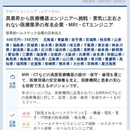
掲載期間：26/07/30～26/08/12
サポートエンジニア（メディカル）
異業界から医療機器エンジニアへ挑戦・景気に左右さ
れない医療業界の有名企業・MRI・CTエンジニア
世界的ヘルステック企業の日本法人
500万円～749万円
北海道 / 青森県 / 岩手県 / 宮城県 / 秋田県 / 山形
県 / 福島県 / 茨城県 / 栃木県 / 群馬県 / 埼玉県 / 千葉県 / 東京都 / 神奈川
県 / 新潟県 / 富山県 / 石川県 / 福井県 / 山梨県 / 長野県 / 岐阜県 / 静岡県
/ 愛知県 / 三重県 / 滋賀県 / 京都府 / 大阪府 / 兵庫県 / 奈良県 / 和歌山県 /
鳥取県 / 島根県 / 岡山県 / 広島県 / 山口県 / 徳島県 / 香川県 / 愛媛県 / 高
知県 / 福岡県 / 佐賀県 / 長崎県 / 熊本県 / 大分県 / 宮崎県 / 鹿児島県
MRI・CTなどの高度医療機器の据付・保守・修理を通じ
て、医療現場の安定稼働を支え、医療機関と患者の安心
仕事
を技術で支えるポジションです。
内容
本ポジションでは、医療機関に設置されているMRIやCTなど
の医療機器に対して、設置・点検・修理・技術サポートを行
うフィー…
【歓迎されるバックグラウンド】 ・機械・電気・電
必須
子・IT関連の技術経験 ・複合機、エ…
応募
・フィールドサービスエンジニア経験 ・カスタマーサ
歓迎
資格
ポート経験 ・セールスエンジニア経…