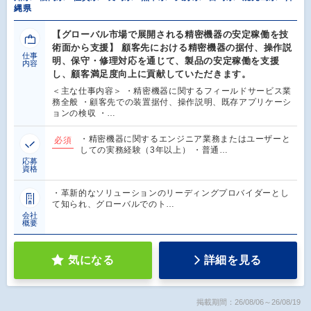
縄県
【グローバル市場で展開される精密機器の安定稼働を技
術面から支援】 顧客先における精密機器の据付、操作説
仕事
明、保守・修理対応を通じて、製品の安定稼働を支援
内容
し、顧客満足度向上に貢献していただきます。
＜主な仕事内容＞ ・精密機器に関するフィールドサービス業
務全般 ・顧客先での装置据付、操作説明、既存アプリケーシ
ョンの検収 ・…
・精密機器に関するエンジニア業務またはユーザーと
必須
しての実務経験（3年以上） ・普通…
応募
資格
・革新的なソリューションのリーディングプロバイダーとし
て知られ、グローバルでのト…
会社
概要
気になる
詳細を見る
掲載期間：26/08/06～26/08/19