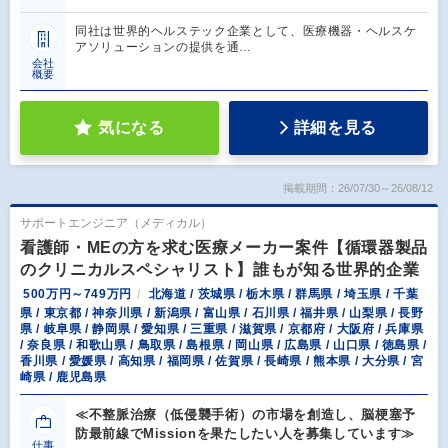
同社は世界的ヘルステック企業として、医療機器・ヘルスケ
アソリューションの提供を通…
会社
概要
気になる
詳細を見る
掲載期間：26/07/30～26/08/12
サポートエンジニア（メディカル）
看護師・MEの方を求む医療メーカー案件【循環器製品
のクリニカルスペシャリスト】誰もが知る世界的企業
500万円～749万円
北海道 / 茨城県 / 栃木県 / 群馬県 / 埼玉県 / 千葉
県 / 東京都 / 神奈川県 / 新潟県 / 富山県 / 石川県 / 福井県 / 山梨県 / 長野
県 / 岐阜県 / 静岡県 / 愛知県 / 三重県 / 滋賀県 / 京都府 / 大阪府 / 兵庫県
/ 奈良県 / 和歌山県 / 鳥取県 / 島根県 / 岡山県 / 広島県 / 山口県 / 徳島県 /
香川県 / 愛媛県 / 高知県 / 福岡県 / 佐賀県 / 長崎県 / 熊本県 / 大分県 / 宮
崎県 / 鹿児島県
≪不整脈治療（低侵襲手術）の市場を創造し、脳梗塞予
防最前線でMissionを果たしたい人を募集しています≫
仕事