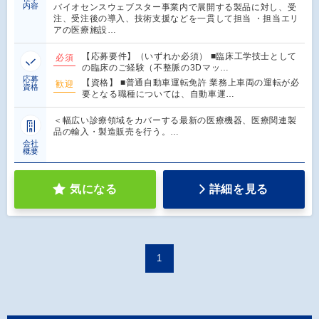
内容
バイオセンスウェブスター事業内で展開する製品に対し、受
注、受注後の導入、技術支援などを一貫して担当 ・担当エリ
アの医療施設…
【応募要件】（いずれか必須） ■臨床工学技士として
必須
の臨床のご経験（不整脈の3Dマッ…
応募
【資格】 ■普通自動車運転免許 業務上車両の運転が必
歓迎
資格
要となる職種については、自動車運…
＜幅広い診療領域をカバーする最新の医療機器、医療関連製
品の輸入・製造販売を行う。…
会社
概要
気になる
詳細を見る
1