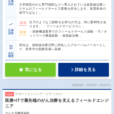
仕事
内容
大学病院やがん専門病院などへ導入されている放射線治療シ
ステムのフィールドサービス業務を担当します。装置単体の
保守ではなく…
以下のようなご経験をお持ちの方は、特に親和性があ
必須
ります。 ・フィールドサービスエン…
応募
・医療機器業界でのフィールドサービス経験 ・IT／ネ
歓迎
資格
ットワーク構築経験 ・放射線治療…
同社は、放射線治療分野に特化したグローバルメーカーとし
て、世界中の医療現場へ高精…
会社
概要
気になる
詳細を見る
掲載期間：26/08/02～26/08/15
サポートエンジニア（メディカル）
NEW
医療×ITで最先端のがん治療を支えるフィールドエンジ
ニア
エレクタ株式会社