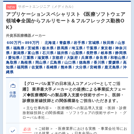
サポートエンジニア（メディカル）
NEW
アプリケーションスペシャリスト《医療ソフトウェア
領域◆全国からフルリモート＆フルフレックス勤務O
K》
外資系医療機器メーカー
600万円～899万円
北海道 / 青森県 / 岩手県 / 宮城県 / 秋田県 / 山形
県 / 福島県 / 茨城県 / 栃木県 / 群馬県 / 埼玉県 / 千葉県 / 東京都 / 神奈川
県 / 新潟県 / 富山県 / 石川県 / 福井県 / 山梨県 / 長野県 / 岐阜県 / 静岡県
/ 愛知県 / 三重県 / 滋賀県 / 京都府 / 大阪府 / 兵庫県 / 奈良県 / 和歌山県 /
鳥取県 / 島根県 / 岡山県 / 広島県 / 山口県 / 徳島県 / 香川県 / 愛媛県 / 高
知県 / 福岡県 / 佐賀県 / 長崎県 / 熊本県 / 大分県 / 宮崎県 / 鹿児島県 / 沖
縄県
【グローバル直下の日本法人コアメンバーとしてご活
躍】 業界最大手メーカーとの提携による事業拡大フェー
仕事
ズ◆医療機関への製品導入支援や技術サポート、医師・
内容
診療放射線技師との関係構築をご担当いただきます。
＜主な仕事内容＞ ・医療機関への製品導入支援 ・医師・診療
放射線技師との関係構築 ・ソフトウェアの技術サポート ・グ
ローバル本社…
＜ご経験＞ ・医療業界における実務 ・事業会社等にお
必須
ける就業 ＜その他＞ ・日本全国への…