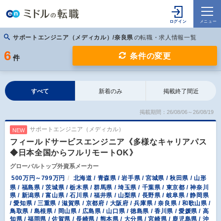
サポートエンジニア（メディカル）/奈良県
の転職・求人情報一覧
6
条件の変更
件
すべて
新着のみ
掲載終了間近
掲載期間：26/08/06～26/08/19
サポートエンジニア（メディカル）
NEW
フィールドサービスエンジニア《多様なキャリアパス
◆日本全国からフルリモートOK》
グローバルトップ外資系メーカー
500万円～799万円
北海道 / 青森県 / 岩手県 / 宮城県 / 秋田県 / 山形
県 / 福島県 / 茨城県 / 栃木県 / 群馬県 / 埼玉県 / 千葉県 / 東京都 / 神奈川
県 / 新潟県 / 富山県 / 石川県 / 福井県 / 山梨県 / 長野県 / 岐阜県 / 静岡県
/ 愛知県 / 三重県 / 滋賀県 / 京都府 / 大阪府 / 兵庫県 / 奈良県 / 和歌山県 /
鳥取県 / 島根県 / 岡山県 / 広島県 / 山口県 / 徳島県 / 香川県 / 愛媛県 / 高
知県 / 福岡県 / 佐賀県 / 長崎県 / 熊本県 / 大分県 / 宮崎県 / 鹿児島県 / 沖