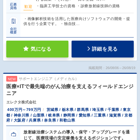
応募
・臨床工学技士の資格 ・診療放射線技師の資格
歓迎
資格
・画像解析技術を活用した医療向けソフトウェアの開発・提
供を行う企業です。 ・独自技…
会社
概要
気になる
詳細を見る
掲載期間：26/08/06～26/08/19
サポートエンジニア（メディカル）
NEW
医療×ITで最先端のがん治療を支えるフィールドエンジ
ニア
エレクタ株式会社
400万円～799万円
茨城県 / 栃木県 / 群馬県 / 埼玉県 / 千葉県 / 東京
都 / 神奈川県 / 山梨県 / 岐阜県 / 静岡県 / 愛知県 / 三重県 / 滋賀県 / 京都
府 / 大阪府 / 兵庫県 / 奈良県 / 和歌山県
放射線治療システムの導入・保守・アップグレードを通
じて、医療現場の安定稼働を支えるポジションです。