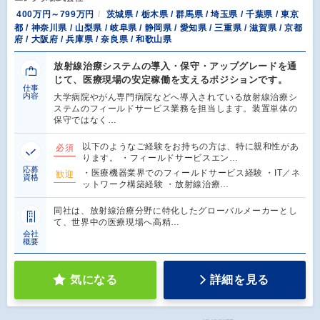
400万円～799万円
茨城県 / 栃木県 / 群馬県 / 埼玉県 / 千葉県 / 東京
都 / 神奈川県 / 山梨県 / 岐阜県 / 静岡県 / 愛知県 / 三重県 / 滋賀県 / 京都
府 / 大阪府 / 兵庫県 / 奈良県 / 和歌山県
放射線治療システムの導入・保守・アップグレードを通
じて、医療現場の安定稼働を支えるポジションです。
仕事
内容
大学病院やがん専門病院などへ導入されている放射線治療シ
ステムのフィールドサービス業務を担当します。装置単体の
保守ではなく…
以下のようなご経験をお持ちの方は、特に親和性があ
必須
ります。 ・フィールドサービスエン…
応募
・医療機器業界でのフィールドサービス経験 ・IT／ネ
歓迎
資格
ットワーク構築経験 ・放射線治療…
同社は、放射線治療分野に特化したグローバルメーカーとし
て、世界中の医療現場へ高精…
会社
概要
気になる
詳細を見る