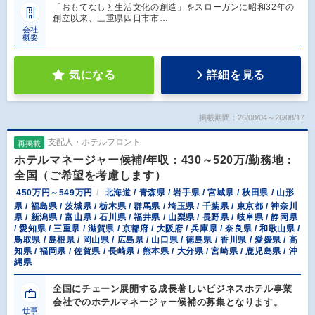
「おもてなしと生活文化の創造」をスローガンに昭和32年の
創立以来、三重県四日市市…
会社
概要
気になる
詳細を見る
掲載期間：26/08/04～26/08/17
支配人・ホテルフロント
再掲載
ホテルマネージャー候補/年収：430～520万/勤務地：
全国（ご希望を考慮します）
450万円～549万円
北海道 / 青森県 / 岩手県 / 宮城県 / 秋田県 / 山形
県 / 福島県 / 茨城県 / 栃木県 / 群馬県 / 埼玉県 / 千葉県 / 東京都 / 神奈川
県 / 新潟県 / 富山県 / 石川県 / 福井県 / 山梨県 / 長野県 / 岐阜県 / 静岡県
/ 愛知県 / 三重県 / 滋賀県 / 京都府 / 大阪府 / 兵庫県 / 奈良県 / 和歌山県 /
鳥取県 / 島根県 / 岡山県 / 広島県 / 山口県 / 徳島県 / 香川県 / 愛媛県 / 高
知県 / 福岡県 / 佐賀県 / 長崎県 / 熊本県 / 大分県 / 宮崎県 / 鹿児島県 / 沖
縄県
全国にチェーン展開する成長著しいビジネスホテル事業
会社でのホテルマネージャー候補の募集となります。
仕事