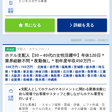
ビジネスホテル事業
会社
概要
気になる
詳細を見る
掲載期間：26/08/04～26/08/17
支配人・ホテルフロント
再掲載
ホテル支配人【30～40代の女性活躍中】年休120日＊
業界経験不問＊夜勤無し＊初年度年収450万円～
500万円～749万円
北海道 / 岩手県 / 福島県 / 茨城県 / 栃木県 / 埼玉
県 / 千葉県 / 東京都 / 神奈川県 / 新潟県 / 石川県 / 福井県 / 長野県 / 三重
県 / 大阪府 / 奈良県 / 和歌山県 / 鳥取県 / 広島県 / 徳島県 / 香川県 / 高知
県 / 佐賀県 / 長崎県 / 熊本県 / 沖縄県
●支配人としてホテルのマネジメントに関わる業務全般に
自ら現場でお客様やスタッフと接しながらホテル運営を
仕事
行います。
内容
【主な業務】 ・スタッフ採用・育成・評価、シフト作成・労
務管理 ・ホテルの売上・予算管理 ・ホテル建物・設備・客室