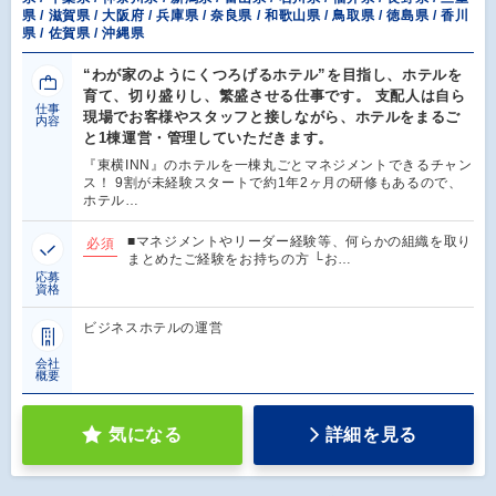
県 / 滋賀県 / 大阪府 / 兵庫県 / 奈良県 / 和歌山県 / 鳥取県 / 徳島県 / 香川
県 / 佐賀県 / 沖縄県
“わが家のようにくつろげるホテル”を目指し、ホテルを
育て、切り盛りし、繁盛させる仕事です。 支配人は自ら
仕事
現場でお客様やスタッフと接しながら、ホテルをまるご
内容
と1棟運営・管理していただきます。
『東横INN』のホテルを一棟丸ごとマネジメントできるチャン
ス！ 9割が未経験スタートで約1年2ヶ月の研修もあるので、
ホテル…
■マネジメントやリーダー経験等、何らかの組織を取り
必須
まとめたご経験をお持ちの方 └お…
応募
資格
ビジネスホテルの運営
会社
概要
気になる
詳細を見る