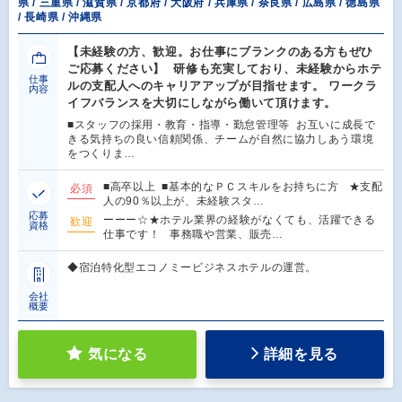
県 / 三重県 / 滋賀県 / 京都府 / 大阪府 / 兵庫県 / 奈良県 / 広島県 / 徳島県
/ 長崎県 / 沖縄県
【未経験の方、歓迎。お仕事にブランクのある方もぜひ
ご応募ください】 研修も充実しており、未経験からホテ
仕事
ルの支配人へのキャリアアップが目指せます。 ワークラ
内容
イフバランスを大切にしながら働いて頂けます。
■スタッフの採用・教育・指導・勤怠管理等 お互いに成長で
きる気持ちの良い信頼関係、チームが自然に協力しあう環境
をつくりま…
■高卒以上 ■基本的なＰＣスキルをお持ちに方 ★支配
必須
人の90％以上が、未経験スタ…
応募
ーーー☆★ホテル業界の経験がなくても、活躍できる
歓迎
資格
仕事です！ 事務職や営業、販売…
◆宿泊特化型エコノミービジネスホテルの運営。
会社
概要
気になる
詳細を見る