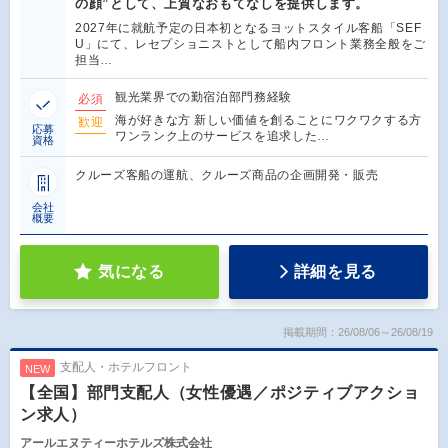
の顔”として、上質なおもてなしを提供します。
2027年に就航予定の日本初となるヨットスタイル客船「SEF
U」にて、レセプショニストとして船内フロント業務全般をご
担当…
観光業界での勤宿泊部門務経験
必須
海が好きな方 新しい価値を創ることにワクワクする方
歓迎
応募
ワンランク上のサービスを追求した…
資格
クルーズ客船の運航、クルーズ商品の企画開発・販売
会社
概要
気になる
詳細を見る
掲載期間：26/08/06～26/08/19
支配人・ホテルフロント
NEW
【全国】部門支配人（女性優遇／ポジティブアクショ
ン求人）
アールエヌティーホテルズ株式会社