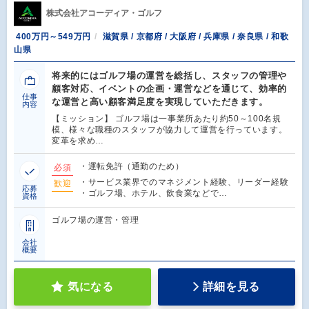
株式会社アコーディア・ゴルフ
400万円～549万円
滋賀県 / 京都府 / 大阪府 / 兵庫県 / 奈良県 / 和歌
山県
将来的にはゴルフ場の運営を総括し、スタッフの管理や
顧客対応、イベントの企画・運営などを通じて、効率的
仕事
な運営と高い顧客満足度を実現していただきます。
内容
【ミッション】 ゴルフ場は一事業所あたり約50～100名規
模、様々な職種のスタッフが協力して運営を行っています。
変革を求め…
・運転免許（通勤のため）
必須
・サービス業界でのマネジメント経験、リーダー経験
歓迎
応募
・ゴルフ場、ホテル、飲食業などで…
資格
ゴルフ場の運営・管理
会社
概要
気になる
詳細を見る