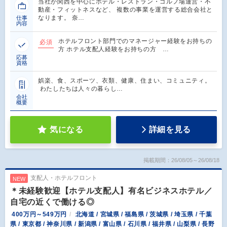
当社が関西を中心にホテル・レストラン・ゴルフ場運営・不
動産・フィットネスなど、 複数の事業を運営する総合会社と
なります。 奈…
仕事
内容
ホテルフロント部門でのマネージャー経験をお持ちの
必須
方 ホテル支配人経験をお持ちの方 …
応募
資格
娯楽、食、スポーツ、衣類、健康、住まい、コミュニティ。
わたしたちは人々の暮らし…
会社
概要
気になる
詳細を見る
掲載期間：26/08/05～26/08/18
支配人・ホテルフロント
NEW
＊未経験歓迎【ホテル支配人】有名ビジネスホテル／
自宅の近くで働ける◎
400万円～549万円
北海道 / 宮城県 / 福島県 / 茨城県 / 埼玉県 / 千葉
県 / 東京都 / 神奈川県 / 新潟県 / 富山県 / 石川県 / 福井県 / 山梨県 / 長野