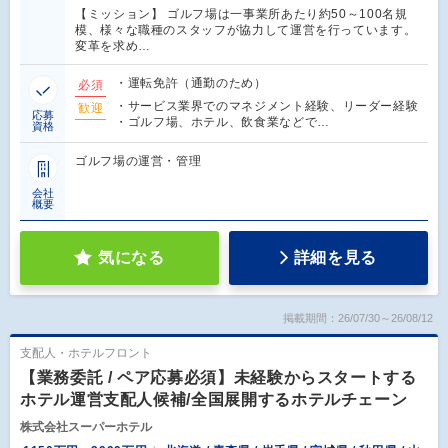
【ミッション】 ゴルフ場は一事業所あたり約50～100名規
模、様々な職種のスタッフが協力して運営を行っています。
変革を求め…
・運転免許（通勤のため）
必須
・サービス業界でのマネジメント経験、リーダー経験
歓迎
応募
・ゴルフ場、ホテル、飲食業などで…
資格
ゴルフ場の運営・管理
会社
概要
気になる
詳細を見る
掲載期間：26/07/30～26/08/12
支配人・ホテルフロント
【業務委託 / ペア応募必須】未経験からスタートする
ホテル運営支配人候補/全国展開するホテルチェーン
株式会社スーパーホテル