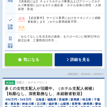
内容
【具体的には】 チョイスホテルズ事業およびグリーンズホテ
ルズ事業部におけるホテル責任者 ・ホテル全体の管理 ・人材
採用・育成
【必須要件】 サービス業界におけるマネジメント経験
必須
者歓迎します （ホテル業界経験不問…
応募
歓迎
資格
「おもてなしと生活文化の創造」をスローガンに昭和32年の
創立以来、三重県四日市市…
会社
概要
気になる
詳細を見る
掲載期間：26/08/04～26/08/17
支配人・ホテルフロント
再掲載
多くの女性支配人が活躍中。（ホテル支配人候補）
【転勤なし、深夜勤務なし、未経験者歓迎】
400万円～549万円
北海道 / 福島県 / 茨城県 / 群馬県 / 埼玉県 / 千葉
県 / 東京都 / 神奈川県 / 石川県 / 福井県 / 山梨県 / 長野県 / 静岡県 / 愛知