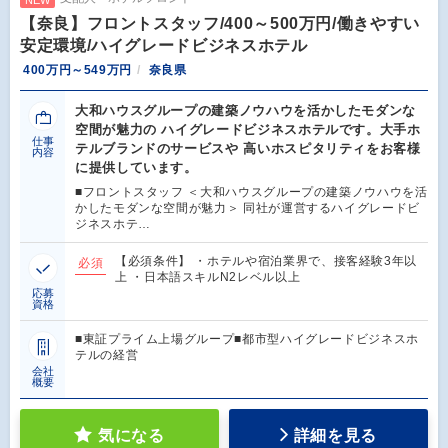
【奈良】フロントスタッフ/400～500万円/働きやすい
安定環境/ハイグレードビジネスホテル
400万円～549万円
奈良県
大和ハウスグループの建築ノウハウを活かしたモダンな
空間が魅力の ハイグレードビジネスホテルです。大手ホ
仕事
テルブランドのサービスや 高いホスピタリティをお客様
内容
に提供しています。
■フロントスタッフ ＜大和ハウスグループの建築ノウハウを活
かしたモダンな空間が魅力＞ 同社が運営するハイグレードビ
ジネスホテ…
【必須条件】 ・ホテルや宿泊業界で、接客経験3年以
必須
上 ・日本語スキルN2レベル以上
応募
資格
■東証プライム上場グループ■都市型ハイグレードビジネスホ
テルの経営
会社
概要
気になる
詳細を見る