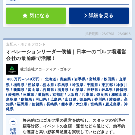
気になる
詳細を見る
掲載期間：26/07/31～26/08/13
支配人・ホテルフロント
オペレーションリーダー候補｜日本一のゴルフ場運営
会社の最前線で活躍！
株式会社アコーディア・ゴルフ
400万円～549万円
北海道 / 青森県 / 岩手県 / 宮城県 / 秋田県 / 山形
県 / 福島県 / 茨城県 / 栃木県 / 群馬県 / 埼玉県 / 千葉県 / 東京都 / 神奈川
県 / 新潟県 / 富山県 / 石川県 / 福井県 / 山梨県 / 長野県 / 岐阜県 / 静岡県
/ 愛知県 / 三重県 / 滋賀県 / 京都府 / 大阪府 / 兵庫県 / 奈良県 / 和歌山県 /
鳥取県 / 島根県 / 岡山県 / 広島県 / 山口県 / 徳島県 / 香川県 / 愛媛県 / 高
知県 / 福岡県 / 佐賀県 / 長崎県 / 熊本県 / 大分県 / 宮崎県 / 鹿児島県 / 沖
縄県
将来的にはゴルフ場の運営を総括し、スタッフの管理や
顧客対応、イベントの企画・運営などを通じて、効率的
仕事
な運営と高い顧客満足度を実現していただきます。
内容