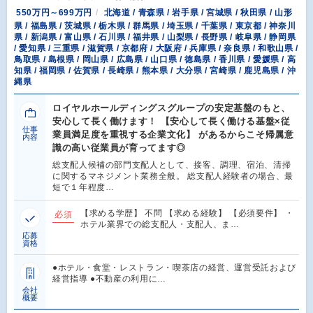
550万円～699万円
北海道 / 青森県 / 岩手県 / 宮城県 / 秋田県 / 山形
県 / 福島県 / 茨城県 / 栃木県 / 群馬県 / 埼玉県 / 千葉県 / 東京都 / 神奈川
県 / 新潟県 / 富山県 / 石川県 / 福井県 / 山梨県 / 長野県 / 岐阜県 / 静岡県
/ 愛知県 / 三重県 / 滋賀県 / 京都府 / 大阪府 / 兵庫県 / 奈良県 / 和歌山県 /
鳥取県 / 島根県 / 岡山県 / 広島県 / 山口県 / 徳島県 / 香川県 / 愛媛県 / 高
知県 / 福岡県 / 佐賀県 / 長崎県 / 熊本県 / 大分県 / 宮崎県 / 鹿児島県 / 沖
縄県
ロイヤルホールディングスグループの安定基盤のもと、
安心して長く働けます！ 【安心して長く働ける基盤×従
仕事
業員満足度を重視する企業文化】 があるからこそ帰属意
内容
識の高い従業員が育ってます◎
総支配人候補の部門支配人として、接客、調理、宿泊、清掃
に関するマネジメント業務全般。 総支配人経験者の場合、最
短で１年程度…
【求める学歴】 不問 【求める経験】 【必須要件】 ・
必須
ホテル業界での総支配人・支配人、ま…
応募
資格
●ホテル・食堂・レストラン・喫茶店の経営、運営受託および
経営指導 ●不動産の利用に…
会社
概要