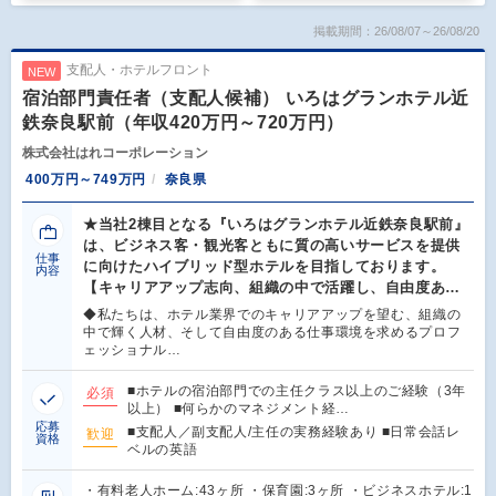
掲載期間：26/08/07～26/08/20
支配人・ホテルフロント
NEW
宿泊部門責任者（支配人候補） いろはグランホテル近
鉄奈良駅前（年収420万円～720万円）
株式会社はれコーポレーション
400万円～749万円
奈良県
★当社2棟目となる『いろはグランホテル近鉄奈良駅前』
は、ビジネス客・観光客ともに質の高いサービスを提供
仕事
に向けたハイブリッド型ホテルを目指しております。
内容
【キャリアアップ志向、組織の中で活躍し、自由度あ…
◆私たちは、ホテル業界でのキャリアアップを望む、組織の
中で輝く人材、そして自由度のある仕事環境を求めるプロフ
ェッショナル…
■ホテルの宿泊部門での主任クラス以上のご経験（3年
必須
以上） ■何らかのマネジメント経…
応募
■支配人／副支配人/主任の実務経験あり ■日常会話レ
歓迎
資格
ベルの英語
・有料老人ホーム:43ヶ所 ・保育園:3ヶ所 ・ビジネスホテル:1