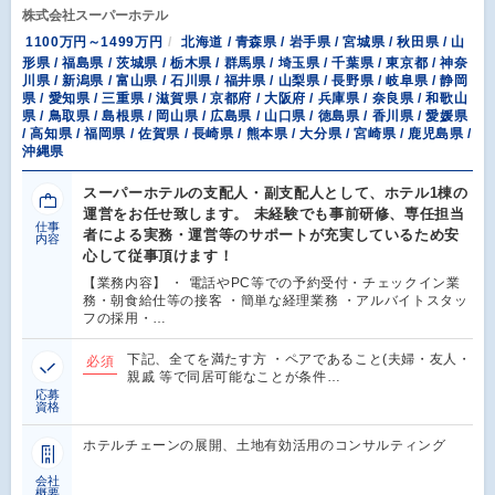
株式会社スーパーホテル
1100万円～1499万円
北海道 / 青森県 / 岩手県 / 宮城県 / 秋田県 / 山
形県 / 福島県 / 茨城県 / 栃木県 / 群馬県 / 埼玉県 / 千葉県 / 東京都 / 神奈
川県 / 新潟県 / 富山県 / 石川県 / 福井県 / 山梨県 / 長野県 / 岐阜県 / 静岡
県 / 愛知県 / 三重県 / 滋賀県 / 京都府 / 大阪府 / 兵庫県 / 奈良県 / 和歌山
県 / 鳥取県 / 島根県 / 岡山県 / 広島県 / 山口県 / 徳島県 / 香川県 / 愛媛県
/ 高知県 / 福岡県 / 佐賀県 / 長崎県 / 熊本県 / 大分県 / 宮崎県 / 鹿児島県 /
沖縄県
スーパーホテルの支配人・副支配人として、ホテル1棟の
運営をお任せ致します。 未経験でも事前研修、専任担当
仕事
者による実務・運営等のサポートが充実しているため安
内容
心して従事頂けます！
【業務内容】 ・ 電話やPC等での予約受付・チェックイン業
務・朝食給仕等の接客 ・簡単な経理業務 ・アルバイトスタッ
フの採用・…
下記、全てを満たす方 ・ペアであること(夫婦・友人・
必須
親戚 等で同居可能なことが条件…
応募
資格
ホテルチェーンの展開、土地有効活用のコンサルティング
会社
概要