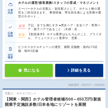
ホテルの運営/接客業務/スタッフの育成・マネジメント
スーパーホテルの支配人・副支配人として、ホテル１棟の運
仕事
営をご担当頂きます。 事前研修、専任担当者による実務や運
内容
営のサポート…
下記、全てを満たす方 ●男女ペア・女女ペア・男男ペ
必須
ア・親子ペアであること （夫婦・友…
応募
【歓迎条件】 ホテル業界はもちろんのこと、ブライダ
歓迎
資格
ル、 アミューズメント業界や、営業…
ビジネスホテルチェーンの運営、展開 店舗数：国内170店
舗、海外2店舗
会社
概要
気になる
詳細を見る
掲載期間：26/07/27～26/08/09
支配人・ホテルフロント
【関東・関西】ホテル管理者候補/500～650万円/新規
開業予定施設多数/日本各地にリゾートを展開