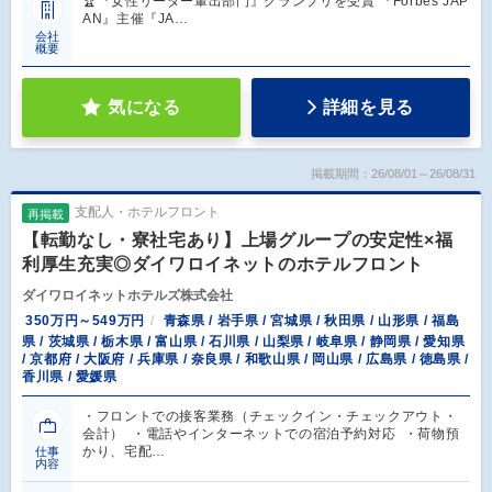
🏆『女性リーダー輩出部門』グランプリを受賞 『Forbes JAP
AN』主催『JA…
会社
概要
気になる
詳細を見る
掲載期間：26/08/01～26/08/31
支配人・ホテルフロント
再掲載
【転勤なし・寮社宅あり】上場グループの安定性×福
利厚生充実◎ダイワロイネットのホテルフロント
ダイワロイネットホテルズ株式会社
350万円～549万円
青森県 / 岩手県 / 宮城県 / 秋田県 / 山形県 / 福島
県 / 茨城県 / 栃木県 / 富山県 / 石川県 / 山梨県 / 岐阜県 / 静岡県 / 愛知県
/ 京都府 / 大阪府 / 兵庫県 / 奈良県 / 和歌山県 / 岡山県 / 広島県 / 徳島県 /
香川県 / 愛媛県
・フロントでの接客業務（チェックイン・チェックアウト・
会計） ・電話やインターネットでの宿泊予約対応 ・荷物預
かり、宅配…
仕事
内容