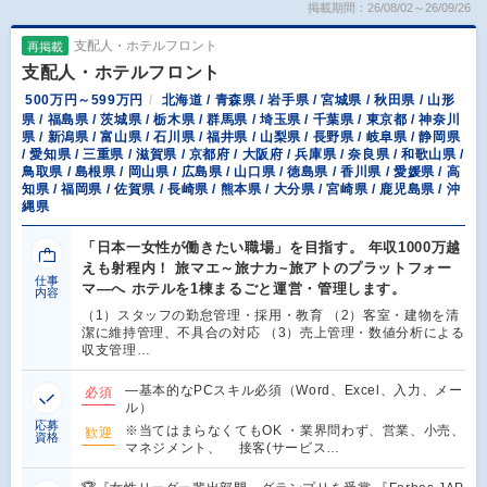
掲載期間：26/08/02～26/09/26
支配人・ホテルフロント
再掲載
支配人・ホテルフロント
500万円～599万円
北海道 / 青森県 / 岩手県 / 宮城県 / 秋田県 / 山形
県 / 福島県 / 茨城県 / 栃木県 / 群馬県 / 埼玉県 / 千葉県 / 東京都 / 神奈川
県 / 新潟県 / 富山県 / 石川県 / 福井県 / 山梨県 / 長野県 / 岐阜県 / 静岡県
/ 愛知県 / 三重県 / 滋賀県 / 京都府 / 大阪府 / 兵庫県 / 奈良県 / 和歌山県 /
鳥取県 / 島根県 / 岡山県 / 広島県 / 山口県 / 徳島県 / 香川県 / 愛媛県 / 高
知県 / 福岡県 / 佐賀県 / 長崎県 / 熊本県 / 大分県 / 宮崎県 / 鹿児島県 / 沖
縄県
「日本一女性が働きたい職場」を目指す。 年収1000万越
えも射程内！ 旅マエ～旅ナカ~旅アトのプラットフォー
仕事
マ―へ ホテルを1棟まるごと運営・管理します。
内容
（1）スタッフの勤怠管理・採用・教育 （2）客室・建物を清
潔に維持管理、不具合の対応 （3）売上管理・数値分析による
収支管理…
―基本的なPCスキル必須（Word、Excel、入力、メー
必須
ル）
応募
※当てはまらなくてもOK ・業界問わず、営業、小売、
歓迎
資格
マネジメント、 接客(サービス…