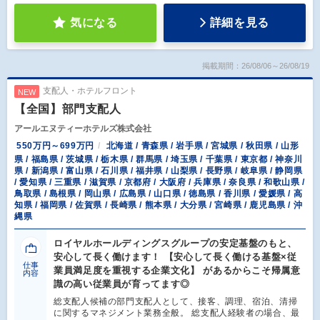
気になる
詳細を見る
掲載期間：26/08/06～26/08/19
支配人・ホテルフロント
NEW
【全国】部門支配人
アールエヌティーホテルズ株式会社
550万円～699万円
北海道 / 青森県 / 岩手県 / 宮城県 / 秋田県 / 山形
県 / 福島県 / 茨城県 / 栃木県 / 群馬県 / 埼玉県 / 千葉県 / 東京都 / 神奈川
県 / 新潟県 / 富山県 / 石川県 / 福井県 / 山梨県 / 長野県 / 岐阜県 / 静岡県
/ 愛知県 / 三重県 / 滋賀県 / 京都府 / 大阪府 / 兵庫県 / 奈良県 / 和歌山県 /
鳥取県 / 島根県 / 岡山県 / 広島県 / 山口県 / 徳島県 / 香川県 / 愛媛県 / 高
知県 / 福岡県 / 佐賀県 / 長崎県 / 熊本県 / 大分県 / 宮崎県 / 鹿児島県 / 沖
縄県
ロイヤルホールディングスグループの安定基盤のもと、
安心して長く働けます！ 【安心して長く働ける基盤×従
仕事
業員満足度を重視する企業文化】 があるからこそ帰属意
内容
識の高い従業員が育ってます◎
総支配人候補の部門支配人として、接客、調理、宿泊、清掃
に関するマネジメント業務全般。 総支配人経験者の場合、最