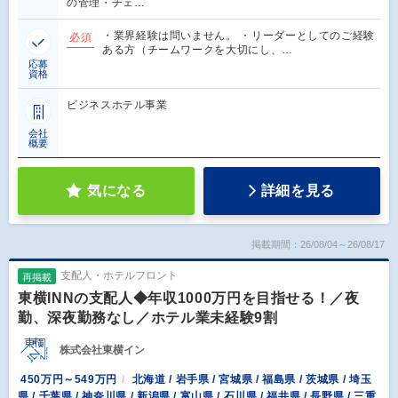
の管理・チェ…
・業界経験は問いません。 ・リーダーとしてのご経験
必須
ある方（チームワークを大切にし、…
応募
資格
ビジネスホテル事業
会社
概要
気になる
詳細を見る
掲載期間：26/08/04～26/08/17
支配人・ホテルフロント
再掲載
東横INNの支配人◆年収1000万円を目指せる！／夜
勤、深夜勤務なし／ホテル業未経験9割
株式会社東横イン
450万円～549万円
北海道 / 岩手県 / 宮城県 / 福島県 / 茨城県 / 埼玉
県 / 千葉県 / 神奈川県 / 新潟県 / 富山県 / 石川県 / 福井県 / 長野県 / 三重