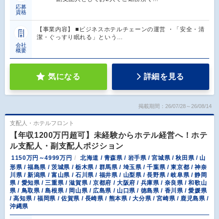
応募
資格
【事業内容】 ■ビジネスホテルチェーンの運営 ・「安全・清
潔・ぐっすり眠れる」という…
会社
概要
気になる
詳細を見る
掲載期間：26/07/28～26/08/14
支配人・ホテルフロント
【年収1200万円超可】未経験からホテル経営へ！ホテ
ル支配人・副支配人ポジション
1150万円～4999万円
北海道 / 青森県 / 岩手県 / 宮城県 / 秋田県 / 山
形県 / 福島県 / 茨城県 / 栃木県 / 群馬県 / 埼玉県 / 千葉県 / 東京都 / 神奈
川県 / 新潟県 / 富山県 / 石川県 / 福井県 / 山梨県 / 長野県 / 岐阜県 / 静岡
県 / 愛知県 / 三重県 / 滋賀県 / 京都府 / 大阪府 / 兵庫県 / 奈良県 / 和歌山
県 / 鳥取県 / 島根県 / 岡山県 / 広島県 / 山口県 / 徳島県 / 香川県 / 愛媛県
/ 高知県 / 福岡県 / 佐賀県 / 長崎県 / 熊本県 / 大分県 / 宮崎県 / 鹿児島県 /
沖縄県