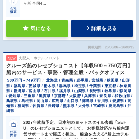
ヶ所 全国4…
会社
概要
気になる
詳細を見る
掲載期間：26/08/06～26/08/19
支配人・ホテルフロント
NEW
クルーズ船のレセプショニスト【年収500～750万円】
船内のサービス・事務・管理全般・バックオフィス
500万円～749万円
北海道 / 青森県 / 岩手県 / 宮城県 / 秋田県 / 山形
県 / 福島県 / 茨城県 / 栃木県 / 群馬県 / 埼玉県 / 千葉県 / 東京都 / 神奈川
県 / 新潟県 / 富山県 / 石川県 / 福井県 / 山梨県 / 長野県 / 岐阜県 / 静岡県
/ 愛知県 / 三重県 / 滋賀県 / 京都府 / 大阪府 / 兵庫県 / 奈良県 / 和歌山県 /
鳥取県 / 島根県 / 岡山県 / 広島県 / 山口県 / 徳島県 / 香川県 / 愛媛県 / 高
知県 / 福岡県 / 佐賀県 / 長崎県 / 熊本県 / 大分県 / 宮崎県 / 鹿児島県 / 沖
縄県
2027年就航予定、日本初のヨットスタイル客船「SEF
U」のレセプショニストとして、 お客様対応から船内運
仕事
営サポートまで幅広く担当。 船旅を支える“船上ホテル
内容