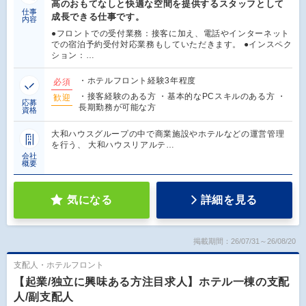
高のおもてなしと快適な空間を提供するスタッフとして
仕事
成長できる仕事です。
内容
●フロントでの受付業務：接客に加え、電話やインターネット
での宿泊予約受付対応業務もしていただきます。 ●インスペク
ション：…
・ホテルフロント経験3年程度
必須
・接客経験のある方 ・基本的なPCスキルのある方 ・
歓迎
応募
長期勤務が可能な方
資格
大和ハウスグループの中で商業施設やホテルなどの運営管理
を行う、 大和ハウスリアルテ…
会社
概要
気になる
詳細を見る
掲載期間：26/07/31～26/08/20
支配人・ホテルフロント
【起業/独立に興味ある方注目求人】ホテル一棟の支配
人/副支配人