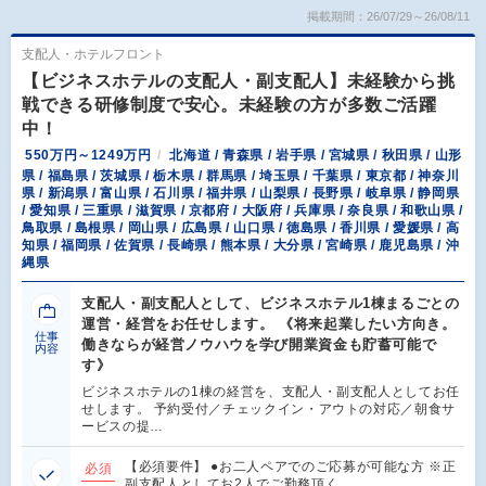
掲載期間：26/07/29～26/08/11
支配人・ホテルフロント
【ビジネスホテルの支配人・副支配人】未経験から挑
戦できる研修制度で安心。未経験の方が多数ご活躍
中！
550万円～1249万円
北海道 / 青森県 / 岩手県 / 宮城県 / 秋田県 / 山形
県 / 福島県 / 茨城県 / 栃木県 / 群馬県 / 埼玉県 / 千葉県 / 東京都 / 神奈川
県 / 新潟県 / 富山県 / 石川県 / 福井県 / 山梨県 / 長野県 / 岐阜県 / 静岡県
/ 愛知県 / 三重県 / 滋賀県 / 京都府 / 大阪府 / 兵庫県 / 奈良県 / 和歌山県 /
鳥取県 / 島根県 / 岡山県 / 広島県 / 山口県 / 徳島県 / 香川県 / 愛媛県 / 高
知県 / 福岡県 / 佐賀県 / 長崎県 / 熊本県 / 大分県 / 宮崎県 / 鹿児島県 / 沖
縄県
支配人・副支配人として、ビジネスホテル1棟まるごとの
運営・経営をお任せします。 《将来起業したい方向き。
仕事
働きならが経営ノウハウを学び開業資金も貯蓄可能で
内容
す》
ビジネスホテルの1棟の経営を、支配人・副支配人としてお任
せします。 予約受付／チェックイン・アウトの対応／朝食サ
ービスの提…
【必須要件】 ●お二人ペアでのご応募が可能な方 ※正
必須
副支配人としてお2人でご勤務頂く…