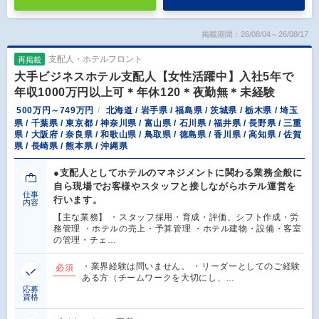
掲載期間：26/08/04～26/08/17
支配人・ホテルフロント
再掲載
大手ビジネスホテル支配人【女性活躍中】入社5年で
年収1000万円以上可＊年休120＊夜勤無＊未経験
500万円～749万円
北海道 / 岩手県 / 福島県 / 茨城県 / 栃木県 / 埼玉
県 / 千葉県 / 東京都 / 神奈川県 / 富山県 / 石川県 / 福井県 / 長野県 / 三重
県 / 大阪府 / 奈良県 / 和歌山県 / 鳥取県 / 徳島県 / 香川県 / 高知県 / 佐賀
県 / 長崎県 / 熊本県 / 沖縄県
●支配人としてホテルのマネジメントに関わる業務全般に
自ら現場でお客様やスタッフと接しながらホテル運営を
仕事
行います。
内容
【主な業務】 ・スタッフ採用・育成・評価、シフト作成・労
務管理 ・ホテルの売上・予算管理 ・ホテル建物・設備・客室
の管理・チェ…
・業界経験は問いません。 ・リーダーとしてのご経験
必須
ある方（チームワークを大切にし、…
応募
資格