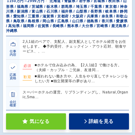
1150万円～2999万円
北海道 / 青森県 / 岩手県 / 宮城県 / 秋田県 / 山
形県 / 福島県 / 茨城県 / 栃木県 / 群馬県 / 埼玉県 / 千葉県 / 東京都 / 神奈
川県 / 新潟県 / 富山県 / 石川県 / 福井県 / 山梨県 / 長野県 / 岐阜県 / 静岡
県 / 愛知県 / 三重県 / 滋賀県 / 京都府 / 大阪府 / 兵庫県 / 奈良県 / 和歌山
県 / 鳥取県 / 島根県 / 岡山県 / 広島県 / 山口県 / 徳島県 / 香川県 / 愛媛県
/ 高知県 / 福岡県 / 佐賀県 / 長崎県 / 熊本県 / 大分県 / 宮崎県 / 鹿児島県 /
沖縄県
2人1組のペアで、支配人、副支配人としてホテル経営をお任
せします。 ◆予約受付、チェックイン・アウト応対、朝食サ
ービス、、…
仕事
内容
■ホテルで住み込みの為、【2人1組】で働ける方。
必須
（夫婦・カップル・ご兄妹、友達同…
応募
■雇われない働き方や、人生をやり直してチャレンジを
歓迎
資格
したい方 ■独立開業等の夢があり…
スーパーホテルの運営。リブランディングし、Natural,Organ
ic,Sma…
会社
概要
気になる
詳細を見る