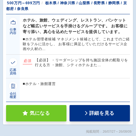
500万円～699万円
栃木県 / 神奈川県 / 山梨県 / 長野県 / 静岡県 / 京
都府 / 奈良県
ホテル、旅館、ウェディング、レストラン、バンケット
など幅広いサービスを手掛けるグループです。 お客様に
仕事
寄り添い、真心を込めたサービスを提供しています。
内容
■ホテル管理者候補 マネジメント候補として、これまでのご経
験をフルに活かし、 お客様に満足していただけるサービス企
画や人材の…
【必須】 ・リーダーシップを持ち施設全体の舵取りを
必須
行える方 ・旅館、シティホテルまた…
応募
資格
■ホテル・旅館運営
会社
概要
気になる
詳細を見る
掲載期間：26/07/27～26/08/09