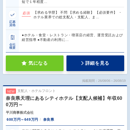
短で１年程度…
【求める学歴】 不問 【求める経験】 【必須要件】 ・
必須
ホテル業界での総支配人・支配人、ま…
応募
資格
●ホテル・食堂・レストラン・喫茶店の経営、運営受託および
経営指導 ●不動産の利用に…
会社
概要
気になる
詳細を見る
掲載期間：26/08/06～26/08/19
支配人・ホテルフロント
NEW
奈良県天理にあるシティホテル【支配人候補】年収60
0万円～
平川商事株式会社
600万円～649万円
奈良県