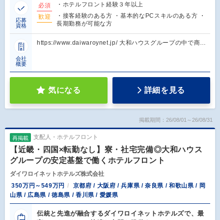
・ホテルフロント経験３年以上
必須
・接客経験のある方 ・基本的なPCスキルのある方 ・
歓迎
応募
長期勤務が可能な方
資格
https://www.daiwaroynet.jp/ 大和ハウスグループの中で商…
会社
概要
気になる
詳細を見る
掲載期間：26/08/01～26/08/31
支配人・ホテルフロント
再掲載
【近畿・四国×転勤なし】寮・社宅完備◎大和ハウス
グループの安定基盤で働くホテルフロント
ダイワロイネットホテルズ株式会社
350万円～549万円
京都府 / 大阪府 / 兵庫県 / 奈良県 / 和歌山県 / 岡
山県 / 広島県 / 徳島県 / 香川県 / 愛媛県
伝統と先進が融合するダイワロイネットホテルズで、最