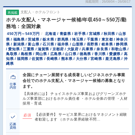
掲載期間：26/08/04～26/08/17
支配人・ホテルフロント
再掲載
ホテル支配人・マネージャー候補/年収450～550万/勤
務地：全国対象
450万円～549万円
北海道 / 青森県 / 岩手県 / 宮城県 / 秋田県 / 山形
県 / 福島県 / 茨城県 / 栃木県 / 群馬県 / 埼玉県 / 千葉県 / 東京都 / 神奈川
県 / 新潟県 / 富山県 / 石川県 / 福井県 / 山梨県 / 長野県 / 岐阜県 / 静岡県
/ 愛知県 / 三重県 / 滋賀県 / 京都府 / 大阪府 / 兵庫県 / 奈良県 / 和歌山県 /
鳥取県 / 島根県 / 岡山県 / 広島県 / 山口県 / 徳島県 / 香川県 / 愛媛県 / 高
知県 / 福岡県 / 佐賀県 / 長崎県 / 熊本県 / 大分県 / 宮崎県 / 鹿児島県 / 沖
縄県
全国にチェーン展開する成長著しいビジネスホテル事業
会社でのホテル支配人・マネージャー候補の募集となり
仕事
ます。
内容
【具体的には】 チョイスホテルズ事業およびグリーンズホテ
ルズ事業部におけるホテル責任者 ・ホテル全体の管理 ・人材
採用・育成
【必須要件】 サービス業界におけるマネジメント経験
必須
者歓迎します （ホテル業界経験不問…
応募
資格