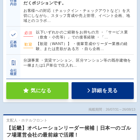
仕事
だくポジションです。
内容
お客様への対応（チェックイン・チェックアウトなど）を大
切にしながら、スタッフ育成や売上管理、イベント企画、地
域とのコラボ…
以下いずれかのご経験をお持ちの方 ・「サービス業
必須
（飲食・小売等）」での接客経験 ・「…
応募
【歓迎（WANT）】 ・後輩育成やリーダー業務の経
歓迎
資格
験、または意欲がある方 ・自ら企画…
分譲事業 ・賃貸マンション、区分マンション等の既存建物を
一棟または1戸単位で仕入れ…
会社
概要
気になる
詳細を見る
掲載期間：26/07/31～26/08/13
支配人・ホテルフロント
【近畿】オペレーションリーダー候補｜日本一のゴル
フ場運営会社の最前線で活躍！