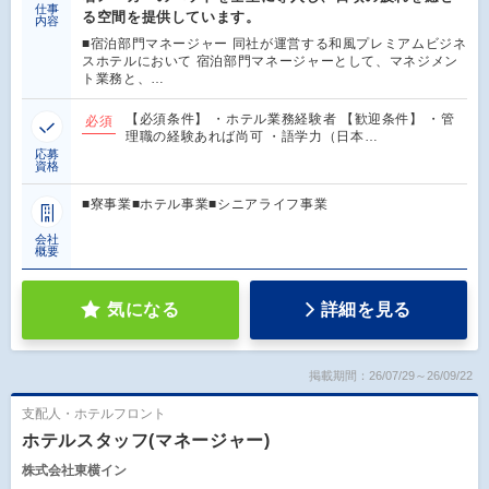
仕事
る空間を提供しています。
内容
■宿泊部門マネージャー 同社が運営する和風プレミアムビジネ
スホテルにおいて 宿泊部門マネージャーとして、マネジメン
ト業務と、…
【必須条件】 ・ホテル業務経験者 【歓迎条件】 ・管
必須
理職の経験あれば尚可 ・語学力（日本…
応募
資格
■寮事業■ホテル事業■シニアライフ事業
会社
概要
気になる
詳細を見る
掲載期間：26/07/29～26/09/22
支配人・ホテルフロント
ホテルスタッフ(マネージャー)
株式会社東横イン