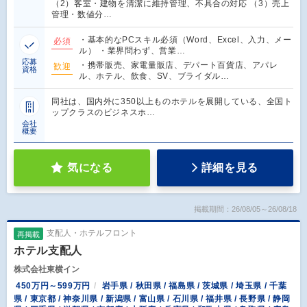
（2）客室・建物を清潔に維持管理、不具合の対応 （3）売上
管理・数値分…
・基本的なPCスキル必須（Word、Excel、入力、メー
必須
ル） ・業界問わず、営業…
応募
・携帯販売、家電量販店、デパート百貨店、アパレ
歓迎
資格
ル、ホテル、飲食、SV、ブライダル…
同社は、国内外に350以上ものホテルを展開している、全国ト
ップクラスのビジネスホ…
会社
概要
気になる
詳細を見る
掲載期間：26/08/05～26/08/18
支配人・ホテルフロント
再掲載
ホテル支配人
株式会社東横イン
450万円～599万円
岩手県 / 秋田県 / 福島県 / 茨城県 / 埼玉県 / 千葉
県 / 東京都 / 神奈川県 / 新潟県 / 富山県 / 石川県 / 福井県 / 長野県 / 静岡