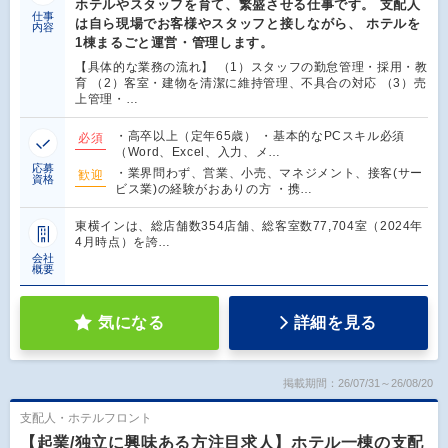
ホテルやスタッフを育て、繁盛させる仕事です。 支配人
仕事
は自ら現場でお客様やスタッフと接しながら、 ホテルを
内容
1棟まるごと運営・管理します。
【具体的な業務の流れ】 （1）スタッフの勤怠管理・採用・教
育 （2）客室・建物を清潔に維持管理、不具合の対応 （3）売
上管理・…
・高卒以上（定年65歳） ・基本的なPCスキル必須
必須
（Word、Excel、入力、メ…
応募
・業界問わず、営業、小売、マネジメント、接客(サー
歓迎
資格
ビス業)の経験がおありの方 ・携…
東横インは、総店舗数354店舗、総客室数77,704室（2024年
4月時点）を誇…
会社
概要
気になる
詳細を見る
掲載期間：26/07/31～26/08/20
支配人・ホテルフロント
【起業/独立に興味ある方注目求人】ホテル一棟の支配