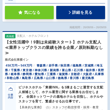
気になる
詳細を見る
掲載期間：26/08/06～26/09/09
支配人・ホテルフロント
再掲載
【女性活躍中！9割は未経験スタート】ホテル支配人
≪業界トップクラスの業績を誇る企業／原則転勤なし
≫
株式会社東横イン
450万円～549万円
青森県 / 岩手県 / 秋田県 / 福島県 / 茨城県 / 埼玉
県 / 千葉県 / 東京都 / 神奈川県 / 新潟県 / 富山県 / 石川県 / 福井県 / 長野
県 / 岐阜県 / 静岡県 / 愛知県 / 三重県 / 滋賀県 / 京都府 / 大阪府 / 兵庫県
/ 和歌山県 / 鳥取県 / 広島県 / 山口県 / 徳島県 / 香川県 / 鹿児島県
ビジネスホテル「東横INN」を1棟まるごと運営する支配
人候補として、ホテル運営に関する業務をお任せしま
仕事
す。 全国ネットワークの基地ホテルを目指し、ホテルや
内容
スタッフを育て、繁盛させるお仕事です。
【具体的な業務】 （1）スタッフの勤怠管理・採用・教育