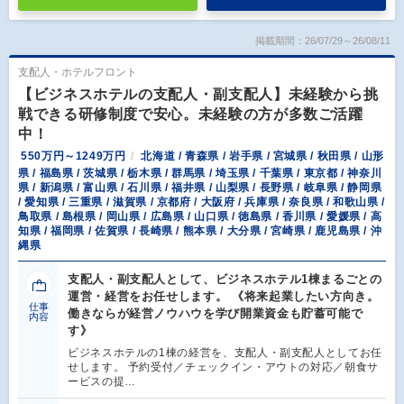
掲載期間：26/07/29～26/08/11
支配人・ホテルフロント
【ビジネスホテルの支配人・副支配人】未経験から挑
戦できる研修制度で安心。未経験の方が多数ご活躍
中！
550万円～1249万円
北海道 / 青森県 / 岩手県 / 宮城県 / 秋田県 / 山形
県 / 福島県 / 茨城県 / 栃木県 / 群馬県 / 埼玉県 / 千葉県 / 東京都 / 神奈川
県 / 新潟県 / 富山県 / 石川県 / 福井県 / 山梨県 / 長野県 / 岐阜県 / 静岡県
/ 愛知県 / 三重県 / 滋賀県 / 京都府 / 大阪府 / 兵庫県 / 奈良県 / 和歌山県 /
鳥取県 / 島根県 / 岡山県 / 広島県 / 山口県 / 徳島県 / 香川県 / 愛媛県 / 高
知県 / 福岡県 / 佐賀県 / 長崎県 / 熊本県 / 大分県 / 宮崎県 / 鹿児島県 / 沖
縄県
支配人・副支配人として、ビジネスホテル1棟まるごとの
運営・経営をお任せします。 《将来起業したい方向き。
仕事
働きならが経営ノウハウを学び開業資金も貯蓄可能で
内容
す》
ビジネスホテルの1棟の経営を、支配人・副支配人としてお任
せします。 予約受付／チェックイン・アウトの対応／朝食サ
ービスの提…