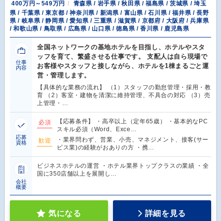
400万円～549万円
青森県 / 岩手県 / 秋田県 / 福島県 / 茨城県 / 埼玉
県 / 千葉県 / 東京都 / 神奈川県 / 新潟県 / 富山県 / 石川県 / 福井県 / 長野
県 / 岐阜県 / 静岡県 / 愛知県 / 三重県 / 滋賀県 / 京都府 / 大阪府 / 兵庫県
/ 和歌山県 / 鳥取県 / 広島県 / 山口県 / 徳島県 / 香川県 / 鹿児島県
全国ネットワークの基地ホテルを目指し、ホテルやスタ
ッフを育て、繁盛させる仕事です。 支配人は自ら現場で
仕事
お客様やスタッフと接しながら、ホテルを1棟まるごと運
内容
営・管理します。
【具体的な業務の流れ】 （1）スタッフの勤怠管理・採用・教
育 （2）客室・建物を清潔に維持管理、不具合の対応 （3）売
上管理・…
【応募条件】 ・高卒以上（定年65歳） ・基本的なPC
必須
スキル必須（Word、Exce…
応募
・業界問わず、営業、小売、マネジメント、接客(サー
歓迎
資格
ビス業)の経験がおありの方 ・携…
ビジネスホテルの運営 ・ホテル業界トップクラスの業績 ・全
国に350店舗以上を展開し…
会社
概要
気になる
詳細を見る