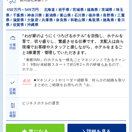
450万円～549万円
北海道 / 岩手県 / 宮城県 / 福島県 / 茨城県 / 埼玉
県 / 千葉県 / 神奈川県 / 新潟県 / 富山県 / 石川県 / 福井県 / 長野県 / 三重
県 / 滋賀県 / 大阪府 / 兵庫県 / 奈良県 / 和歌山県 / 鳥取県 / 徳島県 / 香川
県 / 佐賀県 / 沖縄県
“わが家のようにくつろげるホテル”を目指し、ホテルを
育て、切り盛りし、繁盛させる仕事です。 支配人は自ら
仕事
現場でお客様やスタッフと接しながら、ホテルをまるご
内容
と1棟運営・管理していただきます。
『東横INN』のホテルを一棟丸ごとマネジメントできるチャン
ス！ 9割が未経験スタートで約1年2ヶ月の研修もあるので、
ホテル…
■マネジメントやリーダー経験等、何らかの組織を取り
必須
まとめたご経験をお持ちの方 └お…
応募
資格
ビジネスホテルの運営
会社
概要
気になる
詳細を見る