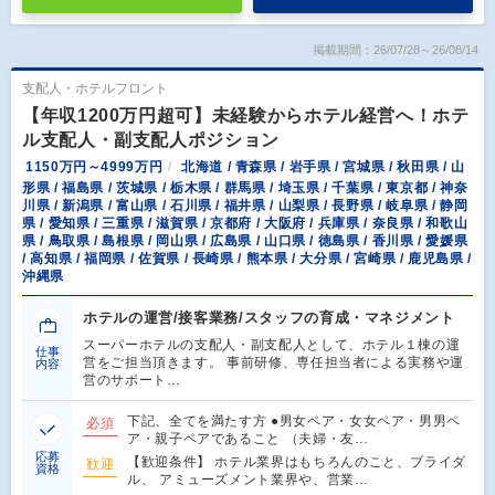
掲載期間：26/07/28～26/08/14
支配人・ホテルフロント
【年収1200万円超可】未経験からホテル経営へ！ホテ
ル支配人・副支配人ポジション
1150万円～4999万円
北海道 / 青森県 / 岩手県 / 宮城県 / 秋田県 / 山
形県 / 福島県 / 茨城県 / 栃木県 / 群馬県 / 埼玉県 / 千葉県 / 東京都 / 神奈
川県 / 新潟県 / 富山県 / 石川県 / 福井県 / 山梨県 / 長野県 / 岐阜県 / 静岡
県 / 愛知県 / 三重県 / 滋賀県 / 京都府 / 大阪府 / 兵庫県 / 奈良県 / 和歌山
県 / 鳥取県 / 島根県 / 岡山県 / 広島県 / 山口県 / 徳島県 / 香川県 / 愛媛県
/ 高知県 / 福岡県 / 佐賀県 / 長崎県 / 熊本県 / 大分県 / 宮崎県 / 鹿児島県 /
沖縄県
ホテルの運営/接客業務/スタッフの育成・マネジメント
スーパーホテルの支配人・副支配人として、ホテル１棟の運
仕事
営をご担当頂きます。 事前研修、専任担当者による実務や運
内容
営のサポート…
下記、全てを満たす方 ●男女ペア・女女ペア・男男ペ
必須
ア・親子ペアであること （夫婦・友…
応募
【歓迎条件】 ホテル業界はもちろんのこと、ブライダ
歓迎
資格
ル、 アミューズメント業界や、営業…