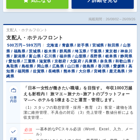
気になる
詳細を見る
掲載期間：26/08/02～26/09/26
支配人・ホテルフロント
支配人・ホテルフロント
500万円～599万円
北海道 / 青森県 / 岩手県 / 宮城県 / 秋田県 / 山形
県 / 福島県 / 茨城県 / 栃木県 / 群馬県 / 埼玉県 / 千葉県 / 東京都 / 神奈川
県 / 新潟県 / 富山県 / 石川県 / 福井県 / 山梨県 / 長野県 / 岐阜県 / 静岡県
/ 愛知県 / 三重県 / 滋賀県 / 京都府 / 大阪府 / 兵庫県 / 奈良県 / 和歌山県 /
鳥取県 / 島根県 / 岡山県 / 広島県 / 山口県 / 徳島県 / 香川県 / 愛媛県 / 高
知県 / 福岡県 / 佐賀県 / 長崎県 / 熊本県 / 大分県 / 宮崎県 / 鹿児島県 / 沖
縄県
「日本一女性が働きたい職場」を目指す。 年収1000万越
えも射程内！ 旅マエ～旅ナカ~旅アトのプラットフォー
仕事
マ―へ ホテルを1棟まるごと運営・管理します。
内容
（1）スタッフの勤怠管理・採用・教育 （2）客室・建物を清
潔に維持管理、不具合の対応 （3）売上管理・数値分析による
収支管理…
―基本的なPCスキル必須（Word、Excel、入力、メー
必須
ル）
応募