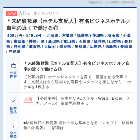
掲載期間：26/08/05～26/08/18
支配人・ホテルフロント
NEW
＊未経験歓迎【ホテル支配人】有名ビジネスホテル／
自宅の近くで働ける◎
400万円～549万円
北海道 / 宮城県 / 福島県 / 茨城県 / 埼玉県 / 千葉
県 / 東京都 / 神奈川県 / 新潟県 / 富山県 / 石川県 / 福井県 / 山梨県 / 長野
県 / 静岡県 / 滋賀県 / 大阪府 / 奈良県 / 鳥取県 / 広島県 / 徳島県 / 長崎県
/ 沖縄県
＊未経験歓迎【ホテル支配人】有名ビジネスホテル／自
宅の近くで働ける◎
仕事
内容
【仕事内容】 ホテルやスタッフを育て、繁盛させる仕事で
す。支配人は自ら現場でお客様やスタッフと接しながら、 ホ
テルを1棟まる…
【必須要件】 基本的なPCスキル（Word、Excel、入
必須
力、メール） ※業界経験不…
応募
資格
■駅前旅館の鉄筋版 同社の最も基本となるコンセプト「駅前旅
館の鉄筋版」。 駅前は…
会社
概要