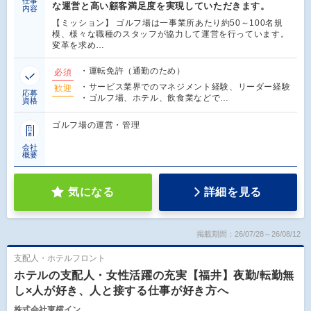
仕事
な運営と高い顧客満足度を実現していただきます。
内容
【ミッション】 ゴルフ場は一事業所あたり約50～100名規
模、様々な職種のスタッフが協力して運営を行っています。
変革を求め…
・運転免許（通勤のため）
必須
・サービス業界でのマネジメント経験、リーダー経験
歓迎
応募
・ゴルフ場、ホテル、飲食業などで…
資格
ゴルフ場の運営・管理
会社
概要
気になる
詳細を見る
掲載期間：26/07/28～26/08/12
支配人・ホテルフロント
ホテルの支配人・女性活躍の充実【福井】夜勤/転勤無
し×人が好き、人と接する仕事が好き方へ
株式会社東横イン