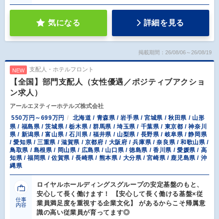
気になる
詳細を見る
掲載期間：26/08/06～26/08/19
支配人・ホテルフロント
NEW
【全国】部門支配人（女性優遇／ポジティブアクショ
ン求人）
アールエヌティーホテルズ株式会社
550万円～699万円
北海道 / 青森県 / 岩手県 / 宮城県 / 秋田県 / 山形
県 / 福島県 / 茨城県 / 栃木県 / 群馬県 / 埼玉県 / 千葉県 / 東京都 / 神奈川
県 / 新潟県 / 富山県 / 石川県 / 福井県 / 山梨県 / 長野県 / 岐阜県 / 静岡県
/ 愛知県 / 三重県 / 滋賀県 / 京都府 / 大阪府 / 兵庫県 / 奈良県 / 和歌山県 /
鳥取県 / 島根県 / 岡山県 / 広島県 / 山口県 / 徳島県 / 香川県 / 愛媛県 / 高
知県 / 福岡県 / 佐賀県 / 長崎県 / 熊本県 / 大分県 / 宮崎県 / 鹿児島県 / 沖
縄県
ロイヤルホールディングスグループの安定基盤のもと、
安心して長く働けます！ 【安心して長く働ける基盤×従
仕事
業員満足度を重視する企業文化】 があるからこそ帰属意
内容
識の高い従業員が育ってます◎