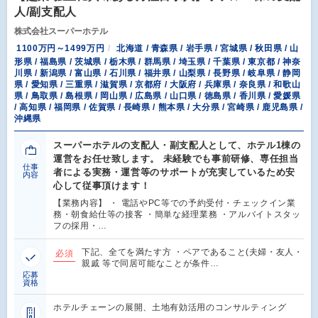
人/副支配人
株式会社スーパーホテル
1100万円～1499万円
北海道 / 青森県 / 岩手県 / 宮城県 / 秋田県 / 山
形県 / 福島県 / 茨城県 / 栃木県 / 群馬県 / 埼玉県 / 千葉県 / 東京都 / 神奈
川県 / 新潟県 / 富山県 / 石川県 / 福井県 / 山梨県 / 長野県 / 岐阜県 / 静岡
県 / 愛知県 / 三重県 / 滋賀県 / 京都府 / 大阪府 / 兵庫県 / 奈良県 / 和歌山
県 / 鳥取県 / 島根県 / 岡山県 / 広島県 / 山口県 / 徳島県 / 香川県 / 愛媛県
/ 高知県 / 福岡県 / 佐賀県 / 長崎県 / 熊本県 / 大分県 / 宮崎県 / 鹿児島県 /
沖縄県
スーパーホテルの支配人・副支配人として、ホテル1棟の
運営をお任せ致します。 未経験でも事前研修、専任担当
仕事
者による実務・運営等のサポートが充実しているため安
内容
心して従事頂けます！
【業務内容】 ・ 電話やPC等での予約受付・チェックイン業
務・朝食給仕等の接客 ・簡単な経理業務 ・アルバイトスタッ
フの採用・…
下記、全てを満たす方 ・ペアであること(夫婦・友人・
必須
親戚 等で同居可能なことが条件…
応募
資格
ホテルチェーンの展開、土地有効活用のコンサルティング