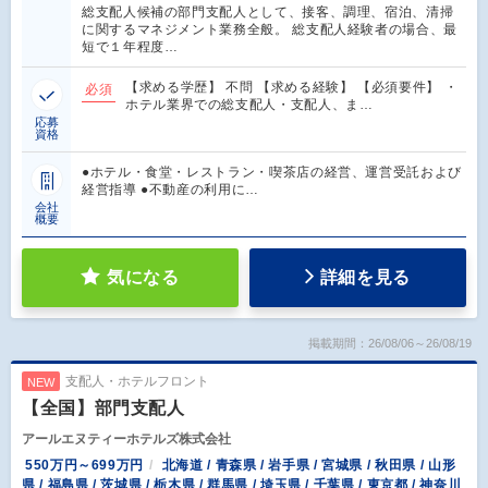
総支配人候補の部門支配人として、接客、調理、宿泊、清掃
に関するマネジメント業務全般。 総支配人経験者の場合、最
短で１年程度…
【求める学歴】 不問 【求める経験】 【必須要件】 ・
必須
ホテル業界での総支配人・支配人、ま…
応募
資格
●ホテル・食堂・レストラン・喫茶店の経営、運営受託および
経営指導 ●不動産の利用に…
会社
概要
気になる
詳細を見る
掲載期間：26/08/06～26/08/19
支配人・ホテルフロント
NEW
【全国】部門支配人
アールエヌティーホテルズ株式会社
550万円～699万円
北海道 / 青森県 / 岩手県 / 宮城県 / 秋田県 / 山形
県 / 福島県 / 茨城県 / 栃木県 / 群馬県 / 埼玉県 / 千葉県 / 東京都 / 神奈川