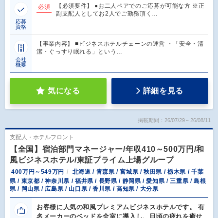
【必須要件】 ●お二人ペアでのご応募が可能な方 ※正
必須
副支配人としてお2人でご勤務頂く…
応募
資格
【事業内容】 ■ビジネスホテルチェーンの運営 ・「安全・清
潔・ぐっすり眠れる」という…
会社
概要
気になる
詳細を見る
掲載期間：26/07/29～26/08/11
支配人・ホテルフロント
【全国】宿泊部門マネージャー/年収410～500万円/和
風ビジネスホテル/東証プライム上場グループ
400万円～549万円
北海道 / 青森県 / 宮城県 / 秋田県 / 栃木県 / 千葉
県 / 東京都 / 神奈川県 / 福井県 / 長野県 / 静岡県 / 愛知県 / 三重県 / 島根
県 / 岡山県 / 広島県 / 山口県 / 香川県 / 高知県 / 大分県
お客様に人気の和風プレミアムビジネスホテルです。 有
名メーカーのベッドを全室に導入し、日頃の疲れを癒せ