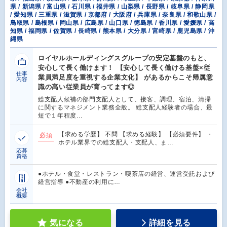
県 / 新潟県 / 富山県 / 石川県 / 福井県 / 山梨県 / 長野県 / 岐阜県 / 静岡県
/ 愛知県 / 三重県 / 滋賀県 / 京都府 / 大阪府 / 兵庫県 / 奈良県 / 和歌山県 /
鳥取県 / 島根県 / 岡山県 / 広島県 / 山口県 / 徳島県 / 香川県 / 愛媛県 / 高
知県 / 福岡県 / 佐賀県 / 長崎県 / 熊本県 / 大分県 / 宮崎県 / 鹿児島県 / 沖
縄県
ロイヤルホールディングスグループの安定基盤のもと、
安心して長く働けます！ 【安心して長く働ける基盤×従
仕事
業員満足度を重視する企業文化】 があるからこそ帰属意
内容
識の高い従業員が育ってます◎
総支配人候補の部門支配人として、接客、調理、宿泊、清掃
に関するマネジメント業務全般。 総支配人経験者の場合、最
短で１年程度…
【求める学歴】 不問 【求める経験】 【必須要件】 ・
必須
ホテル業界での総支配人・支配人、ま…
応募
資格
●ホテル・食堂・レストラン・喫茶店の経営、運営受託および
経営指導 ●不動産の利用に…
会社
概要
気になる
詳細を見る