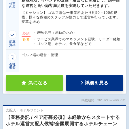
顧客対応、イベントの企画・運営などを通じて、効率的
仕事
な運営と高い顧客満足度を実現していただきます。
内容
【ミッション】 ゴルフ場は一事業所あたり約50～100名規
模、様々な職種のスタッフが協力して運営を行っています。
変革を求め…
・運転免許（通勤のため）
必須
・サービス業界でのマネジメント経験、リーダー経験
歓迎
応募
・ゴルフ場、ホテル、飲食業などで…
資格
ゴルフ場の運営・管理
会社
概要
気になる
詳細を見る
掲載期間：26/07/30～26/08/12
支配人・ホテルフロント
【業務委託 / ペア応募必須】未経験からスタートする
ホテル運営支配人候補/全国展開するホテルチェーン