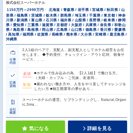
株式会社スーパーホテル
1150万円～2999万円
北海道 / 青森県 / 岩手県 / 宮城県 / 秋田県 / 山
形県 / 福島県 / 茨城県 / 栃木県 / 群馬県 / 埼玉県 / 千葉県 / 東京都 / 神奈
川県 / 新潟県 / 富山県 / 石川県 / 福井県 / 山梨県 / 長野県 / 岐阜県 / 静岡
県 / 愛知県 / 三重県 / 滋賀県 / 京都府 / 大阪府 / 兵庫県 / 奈良県 / 和歌山
県 / 鳥取県 / 島根県 / 岡山県 / 広島県 / 山口県 / 徳島県 / 香川県 / 愛媛県
/ 高知県 / 福岡県 / 佐賀県 / 長崎県 / 熊本県 / 大分県 / 宮崎県 / 鹿児島県 /
沖縄県
2人1組のペアで、支配人、副支配人としてホテル経営をお任
せします。 ◆予約受付、チェックイン・アウト応対、朝食サ
ービス、、…
仕事
内容
■ホテルで住み込みの為、【2人1組】で働ける方。
必須
（夫婦・カップル・ご兄妹、友達同…
応募
■雇われない働き方や、人生をやり直してチャレンジを
歓迎
資格
したい方 ■独立開業等の夢があり…
スーパーホテルの運営。リブランディングし、Natural,Organ
ic,Sma…
会社
概要
気になる
詳細を見る