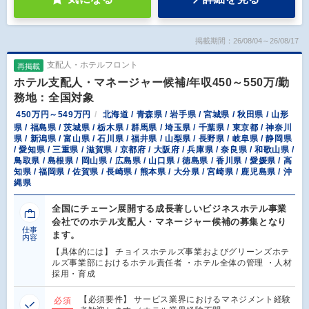
掲載期間：26/08/04～26/08/17
支配人・ホテルフロント
再掲載
ホテル支配人・マネージャー候補/年収450～550万/勤
務地：全国対象
450万円～549万円
北海道 / 青森県 / 岩手県 / 宮城県 / 秋田県 / 山形
県 / 福島県 / 茨城県 / 栃木県 / 群馬県 / 埼玉県 / 千葉県 / 東京都 / 神奈川
県 / 新潟県 / 富山県 / 石川県 / 福井県 / 山梨県 / 長野県 / 岐阜県 / 静岡県
/ 愛知県 / 三重県 / 滋賀県 / 京都府 / 大阪府 / 兵庫県 / 奈良県 / 和歌山県 /
鳥取県 / 島根県 / 岡山県 / 広島県 / 山口県 / 徳島県 / 香川県 / 愛媛県 / 高
知県 / 福岡県 / 佐賀県 / 長崎県 / 熊本県 / 大分県 / 宮崎県 / 鹿児島県 / 沖
縄県
全国にチェーン展開する成長著しいビジネスホテル事業
会社でのホテル支配人・マネージャー候補の募集となり
仕事
ます。
内容
【具体的には】 チョイスホテルズ事業およびグリーンズホテ
ルズ事業部におけるホテル責任者 ・ホテル全体の管理 ・人材
採用・育成
【必須要件】 サービス業界におけるマネジメント経験
必須