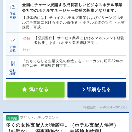
全国にチェーン展開する成長著しいビジネスホテル事業
会社でのホテルマネージャー候補の募集となります。
仕事
内容
【具体的には】 チョイスホテルズ事業およびグリーンズホテ
ルズ事業部におけるホテル責任者 ・ホテル全体の管理 ・人材
採用・育成
【必須要件】 サービス業界におけるマネジメント経験
必須
者歓迎します （ホテル業界経験不問…
応募
歓迎
資格
「おもてなしと生活文化の創造」をスローガンに昭和32年の
創立以来、三重県四日市市…
会社
概要
気になる
詳細を見る
掲載期間：26/08/04～26/08/17
支配人・ホテルフロント
再掲載
多くの女性支配人が活躍中。（ホテル支配人候補）
【転勤なし、深夜勤務なし、未経験者歓迎】