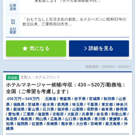
者歓迎します （ホテル業界経験不問…
応募
資格
「おもてなしと生活文化の創造」をスローガンに昭和32年の
創立以来、三重県四日市市…
会社
概要
気になる
詳細を見る
掲載期間：26/08/04～26/08/17
支配人・ホテルフロント
再掲載
ホテルマネージャー候補/年収：430～520万/勤務地：
全国（ご希望を考慮します）
450万円～549万円
北海道 / 青森県 / 岩手県 / 宮城県 / 秋田県 / 山形
県 / 福島県 / 茨城県 / 栃木県 / 群馬県 / 埼玉県 / 千葉県 / 東京都 / 神奈川
県 / 新潟県 / 富山県 / 石川県 / 福井県 / 山梨県 / 長野県 / 岐阜県 / 静岡県
/ 愛知県 / 三重県 / 滋賀県 / 京都府 / 大阪府 / 兵庫県 / 奈良県 / 和歌山県 /
鳥取県 / 島根県 / 岡山県 / 広島県 / 山口県 / 徳島県 / 香川県 / 愛媛県 / 高
知県 / 福岡県 / 佐賀県 / 長崎県 / 熊本県 / 大分県 / 宮崎県 / 鹿児島県 / 沖
縄県