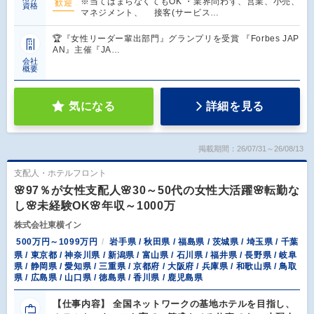
※当てはまらなくてもOK ・業界問わず、営業、小売、
歓迎
資格
マネジメント、 接客(サービス…
🏆『女性リーダー輩出部門』グランプリを受賞 『Forbes JAP
AN』主催『JA…
会社
概要
気になる
詳細を見る
掲載期間：26/07/31～26/08/13
支配人・ホテルフロント
🌸97％が女性支配人🌸30～50代の女性大活躍🌸転勤な
し🌸未経験OK🌸年収～1000万
株式会社東横イン
500万円～1099万円
岩手県 / 秋田県 / 福島県 / 茨城県 / 埼玉県 / 千葉
県 / 東京都 / 神奈川県 / 新潟県 / 富山県 / 石川県 / 福井県 / 長野県 / 岐阜
県 / 静岡県 / 愛知県 / 三重県 / 京都府 / 大阪府 / 兵庫県 / 和歌山県 / 鳥取
県 / 広島県 / 山口県 / 徳島県 / 香川県 / 鹿児島県
【仕事内容】 全国ネットワークの基地ホテルを目指し、