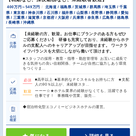
400万円～549万円
北海道 / 福島県 / 茨城県 / 群馬県 / 埼玉県 / 千葉
県 / 東京都 / 神奈川県 / 石川県 / 福井県 / 山梨県 / 長野県 / 静岡県 / 愛知
県 / 三重県 / 滋賀県 / 京都府 / 大阪府 / 兵庫県 / 奈良県 / 広島県 / 徳島県
/ 長崎県 / 沖縄県
【未経験の方、歓迎。お仕事にブランクのある方もぜひ
ご応募ください】 研修も充実しており、未経験からホテ
仕事
ルの支配人へのキャリアアップが目指せます。 ワークラ
内容
イフバランスを大切にしながら働いて頂けます。
■スタッフの採用・教育・指導・勤怠管理等 お互いに成長で
きる気持ちの良い信頼関係、チームが自然に協力しあう環境
をつくりま…
■高卒以上 ■基本的なＰＣスキルをお持ちに方 ★支配
必須
人の90％以上が、未経験スタ…
応募
ーーー☆★ホテル業界の経験がなくても、活躍できる
歓迎
資格
仕事です！ 事務職や営業、販売…
◆宿泊特化型エコノミービジネスホテルの運営。
会社
概要