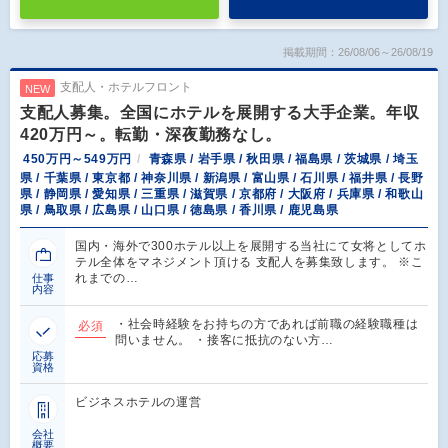
掲載期間：26/08/06～26/08/19
支配人・ホテルフロント
NEW
支配人募集。全国にホテルを展開する大手企業。年収
420万円～。転勤・深夜勤務なし。
450万円～549万円
青森県 / 岩手県 / 秋田県 / 福島県 / 茨城県 / 埼玉
県 / 千葉県 / 東京都 / 神奈川県 / 新潟県 / 富山県 / 石川県 / 福井県 / 長野
県 / 静岡県 / 愛知県 / 三重県 / 滋賀県 / 京都府 / 大阪府 / 兵庫県 / 和歌山
県 / 鳥取県 / 広島県 / 山口県 / 徳島県 / 香川県 / 鹿児島県
国内・海外で300ホテル以上を展開する当社にて女将としてホ
テル全体をマネジメント頂ける 支配人を募集致します。 ※こ
れまでの…
仕事
内容
・社会時経験をお持ちの方であれば前職の経験職種は
必須
問いません。 ・接客に抵抗のない方…
応募
資格
ビジネスホテルの運営
会社
概要