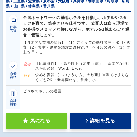
県 / 三重県 / 滋賀県 / 京都府 / 大阪府 / 兵庫県 / 和歌山県 / 鳥取県 / 広島
県 / 山口県 / 徳島県 / 香川県
全国ネットワークの基地ホテルを目指し、ホテルやスタ
ッフを育て、繁盛させる仕事です。 支配人は自ら現場で
仕事
お客様やスタッフと接しながら、ホテルを1棟まるごと運
内容
営・管理します。
【具体的な業務の流れ】 （1）スタッフの勤怠管理・採用・教
育 （2）客室・建物を清潔に維持管理、不具合の対応 （3）売
上管理・…
【応募条件】 ・高卒以上（定年65歳） ・基本的なPC
必須
スキル必須（Word、Exce…
応募
求める資質 【このような方、大歓迎】※当てはまらな
歓迎
資格
くてもOK ・業界問わず、営業、小…
ビジネスホテルの運営
会社
概要
気になる
詳細を見る