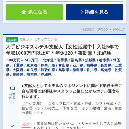
気になる
詳細を見る
掲載期間：26/08/04～26/08/17
支配人・ホテルフロント
再掲載
大手ビジネスホテル支配人【女性活躍中】入社5年で
年収1000万円以上可＊年休120＊夜勤無＊未経験
500万円～749万円
北海道 / 岩手県 / 福島県 / 茨城県 / 栃木県 / 埼玉
県 / 千葉県 / 東京都 / 神奈川県 / 富山県 / 石川県 / 福井県 / 長野県 / 三重
県 / 大阪府 / 奈良県 / 和歌山県 / 鳥取県 / 徳島県 / 香川県 / 高知県 / 佐賀
県 / 長崎県 / 熊本県 / 沖縄県
●支配人としてホテルのマネジメントに関わる業務全般に
自ら現場でお客様やスタッフと接しながらホテル運営を
仕事
行います。
内容
【主な業務】 ・スタッフ採用・育成・評価、シフト作成・労
務管理 ・ホテルの売上・予算管理 ・ホテル建物・設備・客室
の管理・チェ…
・業界経験は問いません。 ・リーダーとしてのご経験
必須
ある方（チームワークを大切にし、…