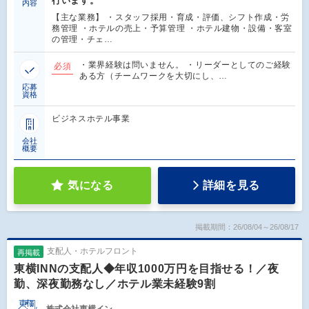
行います。
内容
【主な業務】 ・スタッフ採用・育成・評価、シフト作成・労
務管理 ・ホテルの売上・予算管理 ・ホテル建物・設備・客室
の管理・チェ…
・業界経験は問いません。 ・リーダーとしてのご経験
必須
ある方（チームワークを大切にし、…
応募
資格
ビジネスホテル事業
会社
概要
気になる
詳細を見る
掲載期間：26/08/04～26/08/17
支配人・ホテルフロント
再掲載
東横INNの支配人◆年収1000万円を目指せる！／夜
勤、深夜勤務なし／ホテル業未経験9割
株式会社東横イン