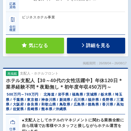
応募
資格
ビジネスホテル事業
会社
概要
気になる
詳細を見る
掲載期間：26/08/04～26/08/17
支配人・ホテルフロント
再掲載
ホテル支配人【30～40代の女性活躍中】年休120日＊
業界経験不問＊夜勤無し＊初年度年収450万円～
500万円～749万円
北海道 / 岩手県 / 福島県 / 茨城県 / 栃木県 / 埼玉
県 / 千葉県 / 東京都 / 神奈川県 / 新潟県 / 石川県 / 福井県 / 長野県 / 三重
県 / 大阪府 / 奈良県 / 和歌山県 / 鳥取県 / 広島県 / 徳島県 / 香川県 / 高知
県 / 佐賀県 / 長崎県 / 熊本県 / 沖縄県
●支配人としてホテルのマネジメントに関わる業務全般に
自ら現場でお客様やスタッフと接しながらホテル運営を
仕事