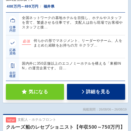
400万円～499万円
福井県
全国ネットワークの基地ホテルを目指し、ホテルやスタッフ
を育て、繁盛させる仕事です。 支配人は自ら現場でお客様や
スタッフと接…
仕事
内容
何らかの形でマネジメント、リーダーやチーム、人を
必須
まとめた経験をお持ちの方 ※クラブ…
応募
資格
国内外に350店舗以上のエコノミーホテルを構える「東横IN
N」の運営企業です。 日…
会社
概要
気になる
詳細を見る
掲載期間：26/08/06～26/08/19
支配人・ホテルフロント
NEW
クルーズ船のレセプショニスト【年収500～750万円】