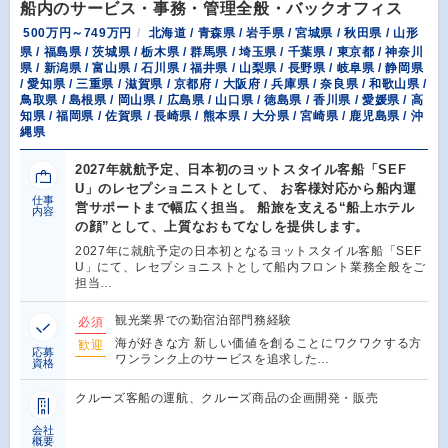
船内のサービス・事務・管理全般・バックオフィス
500万円～749万円
北海道 / 青森県 / 岩手県 / 宮城県 / 秋田県 / 山形
県 / 福島県 / 茨城県 / 栃木県 / 群馬県 / 埼玉県 / 千葉県 / 東京都 / 神奈川
県 / 新潟県 / 富山県 / 石川県 / 福井県 / 山梨県 / 長野県 / 岐阜県 / 静岡県
/ 愛知県 / 三重県 / 滋賀県 / 京都府 / 大阪府 / 兵庫県 / 奈良県 / 和歌山県 /
鳥取県 / 島根県 / 岡山県 / 広島県 / 山口県 / 徳島県 / 香川県 / 愛媛県 / 高
知県 / 福岡県 / 佐賀県 / 長崎県 / 熊本県 / 大分県 / 宮崎県 / 鹿児島県 / 沖
縄県
2027年就航予定、日本初のヨットスタイル客船「SEF
U」のレセプショニストとして、 お客様対応から船内運
仕事
営サポートまで幅広く担当。 船旅を支える“船上ホテル
内容
の顔”として、上質なおもてなしを提供します。
2027年に就航予定の日本初となるヨットスタイル客船「SEF
U」にて、レセプショニストとして船内フロント業務全般をご
担当…
観光業界での勤宿泊部門務経験
必須
海が好きな方 新しい価値を創ることにワクワクする方
歓迎
応募
ワンランク上のサービスを追求した…
資格
クルーズ客船の運航、クルーズ商品の企画開発・販売
会社
概要