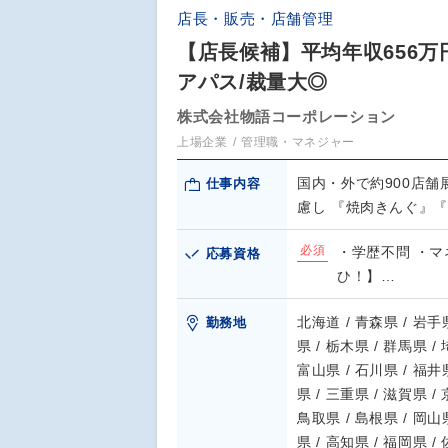
店長・販売・店舗管理
【店長候補】平均年収656万
アパス/裁量大◎
株式会社物語コーポレーション
上場企業
管理職・マネジャー
国内・外で約900店
仕事内容
慮し 『焼肉きんぐ』
必須
・学歴不問 ・マ
応募資格
ひ！】…
北海道 / 青森県 / 岩手県
勤務地
県 / 栃木県 / 群馬県 /
富山県 / 石川県 / 福井県
県 / 三重県 / 滋賀県 /
鳥取県 / 島根県 / 岡山県
県 / 高知県 / 福岡県 /