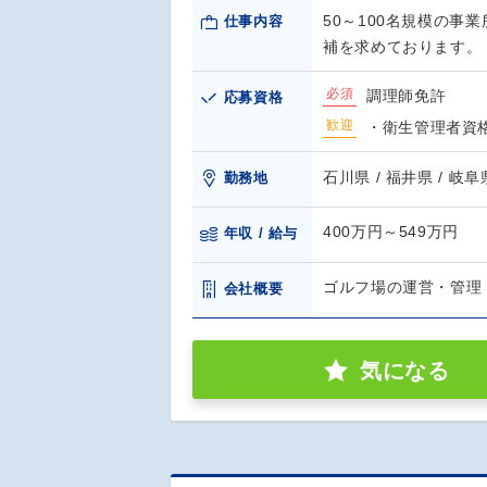
50～100名規模の
仕事内容
補を求めております。
必須
調理師免許
応募資格
歓迎
・衛生管理者資
石川県 / 福井県 / 岐阜
勤務地
400万円～549万円
年収 / 給与
ゴルフ場の運営・管理
会社概要
気になる