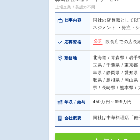
上場企業
英語力不問
同社の店長職として以
仕事内容
ネジメント ・発注・
必須
飲食店での店長
応募資格
北海道 / 青森県 / 岩手県
勤務地
玉県 / 千葉県 / 東京都 
阜県 / 静岡県 / 愛知県 
取県 / 島根県 / 岡山県 
県 / 長崎県 / 熊本県 /
450万円～699万円
年収 / 給与
同社は中華料理店「餃
会社概要