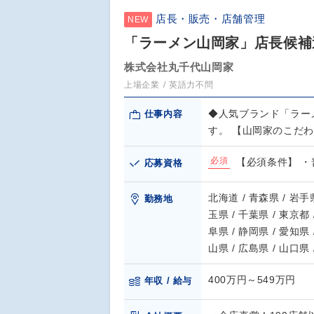
店長・販売・店舗管理
NEW
「ラーメン山岡家」店長候補週
株式会社丸千代山岡家
上場企業
英語力不問
◆人気ブランド「ラー
仕事内容
す。 【山岡家のこだ
必須
【必須条件】 
応募資格
北海道 / 青森県 / 岩手県
勤務地
玉県 / 千葉県 / 東京都 
阜県 / 静岡県 / 愛知県 
山県 / 広島県 / 山口県
400万円～549万円
年収 / 給与