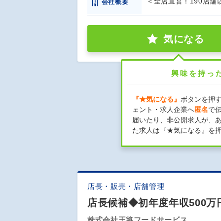
＜全店直営！190店舗
会社概要
気になる
興味を持っ
『★気になる』
ボタンを押
ェント・求人企業へ
匿名
で
届いたり、非公開求人が、
た求人は『★気になる』を
店長・販売・店舗管理
店長候補◆初年度年収500
株式会社王将フードサービス