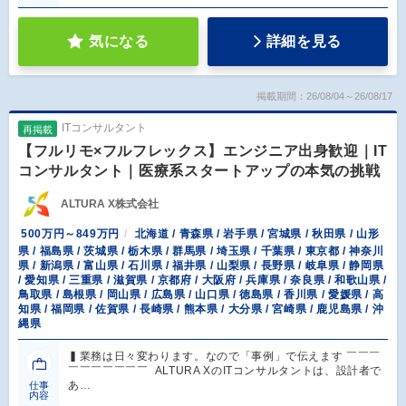
気になる
詳細を見る
掲載期間：26/08/04～26/08/17
ITコンサルタント
再掲載
【フルリモ×フルフレックス】エンジニア出身歓迎｜IT
コンサルタント｜医療系スタートアップの本気の挑戦
ALTURA X株式会社
500万円～849万円
北海道 / 青森県 / 岩手県 / 宮城県 / 秋田県 / 山形
県 / 福島県 / 茨城県 / 栃木県 / 群馬県 / 埼玉県 / 千葉県 / 東京都 / 神奈川
県 / 新潟県 / 富山県 / 石川県 / 福井県 / 山梨県 / 長野県 / 岐阜県 / 静岡県
/ 愛知県 / 三重県 / 滋賀県 / 京都府 / 大阪府 / 兵庫県 / 奈良県 / 和歌山県 /
鳥取県 / 島根県 / 岡山県 / 広島県 / 山口県 / 徳島県 / 香川県 / 愛媛県 / 高
知県 / 福岡県 / 佐賀県 / 長崎県 / 熊本県 / 大分県 / 宮崎県 / 鹿児島県 / 沖
縄県
▍業務は日々変わります。なので「事例」で伝えます ￣￣￣
￣￣￣￣￣￣￣ ALTURA XのITコンサルタントは、設計者で
あ…
仕事
内容