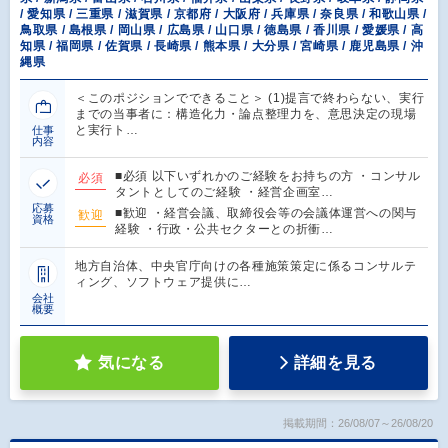
/ 愛知県 / 三重県 / 滋賀県 / 京都府 / 大阪府 / 兵庫県 / 奈良県 / 和歌山県 /
鳥取県 / 島根県 / 岡山県 / 広島県 / 山口県 / 徳島県 / 香川県 / 愛媛県 / 高
知県 / 福岡県 / 佐賀県 / 長崎県 / 熊本県 / 大分県 / 宮崎県 / 鹿児島県 / 沖
縄県
＜このポジションでできること＞ (1)提言で終わらない、実行
までの当事者に：構造化力・論点整理力を、意思決定の現場
と実行ト…
仕事
内容
■必須 以下いずれかのご経験をお持ちの方 ・コンサル
必須
タントとしてのご経験 ・経営企画室…
応募
■歓迎 ・経営会議、取締役会等の会議体運営への関与
歓迎
資格
経験 ・行政・公共セクターとの折衝…
地方自治体、中央官庁向けの各種施策策定に係るコンサルテ
ィング、ソフトウェア提供に…
会社
概要
気になる
詳細を見る
掲載期間：26/08/07～26/08/20