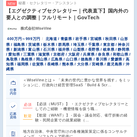
秘書・セクレタリー・アシスタント
NEW
【エグゼクティブセクレタリー｜代表直下】国内外の
要人との調整｜フルリモート｜GovTech
株式会社WiseVine
400万円～999万円
北海道 / 青森県 / 岩手県 / 宮城県 / 秋田県 / 山形
県 / 福島県 / 茨城県 / 栃木県 / 群馬県 / 埼玉県 / 千葉県 / 東京都 / 神奈川
県 / 新潟県 / 富山県 / 石川県 / 福井県 / 山梨県 / 長野県 / 岐阜県 / 静岡県
/ 愛知県 / 三重県 / 滋賀県 / 京都府 / 大阪府 / 兵庫県 / 奈良県 / 和歌山県 /
鳥取県 / 島根県 / 岡山県 / 広島県 / 山口県 / 徳島県 / 香川県 / 愛媛県 / 高
知県 / 福岡県 / 佐賀県 / 長崎県 / 熊本県 / 大分県 / 宮崎県 / 鹿児島県 / 沖
縄県
＜WiseVineとは＞ 「未来の世代に豊かな世界を残す」をミッ
ションに、行政向け経営管理SaaS「Build & Scr…
仕事
内容
【必須（MUST）】 ・エクゼクティブセレクタリーと
必須
してのご経験 ・機密情報を扱う職…
応募
【歓迎（WANT）】 - 国会・議会対応、省庁折衝の経
歓迎
資格
験 - 民間企業での就業経験（…
地方自治体、中央官庁向けの各種施策策定に係るコンサルテ
ィング、ソフトウェア提供に…