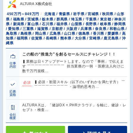
ALTURA X株式会社
450万円～849万円
北海道 / 青森県 / 岩手県 / 宮城県 / 秋田県 / 山形
県 / 福島県 / 茨城県 / 栃木県 / 群馬県 / 埼玉県 / 千葉県 / 東京都 / 神奈川
県 / 新潟県 / 富山県 / 石川県 / 福井県 / 山梨県 / 長野県 / 岐阜県 / 静岡県
/ 愛知県 / 三重県 / 滋賀県 / 京都府 / 大阪府 / 兵庫県 / 奈良県 / 和歌山県 /
鳥取県 / 島根県 / 岡山県 / 広島県 / 山口県 / 徳島県 / 香川県 / 愛媛県 / 高
知県 / 福岡県 / 佐賀県 / 長崎県 / 熊本県 / 大分県 / 宮崎県 / 鹿児島県 / 沖
縄県
この船の“推進力”を創るセールスにチャレンジ！！
▍業務は日々アップデートします。なので「事例」で伝えま
仕事
す ￣￣￣￣￣￣￣￣￣￣ 担当業務の一例 ・医療法人向けに
内容
数千万円規模…
▍必須・歓迎スキル（以下のいずれかを満たす方） ￣
必須
￣￣￣￣￣￣￣￣￣ ・論理的思考力…
応募
資格
ALTURA Xは、「健診DX × PHRクラウド」を軸に、健診・レ
セプト・検査…
会社
概要