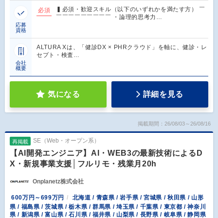
▍必須・歓迎スキル（以下のいずれかを満たす方） ￣
必須
￣￣￣￣￣￣￣￣￣ ・論理的思考力…
応募
資格
ALTURA Xは、「健診DX × PHRクラウド」を軸に、健診・レ
セプト・検査…
会社
概要
気になる
詳細を見る
掲載期間：26/08/03～26/08/16
SE（Web・オープン系）
再掲載
【AI開発エンジニア】AI・WEB3の最新技術によるD
X・新規事業支援│フルリモ・残業月20h
Onplanetz株式会社
600万円～699万円
北海道 / 青森県 / 岩手県 / 宮城県 / 秋田県 / 山形
県 / 福島県 / 茨城県 / 栃木県 / 群馬県 / 埼玉県 / 千葉県 / 東京都 / 神奈川
県 / 新潟県 / 富山県 / 石川県 / 福井県 / 山梨県 / 長野県 / 岐阜県 / 静岡県