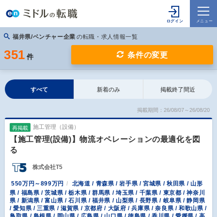
福井県/ベンチャー企業
の転職・求人情報一覧
351
条件の変更
件
すべて
新着のみ
掲載終了間近
掲載期間：26/08/07～26/08/20
施工管理（設備）
再掲載
【施工管理(設備)】物流オペレーションの最適化を図
る
株式会社T5
550万円～899万円
北海道 / 青森県 / 岩手県 / 宮城県 / 秋田県 / 山形
県 / 福島県 / 茨城県 / 栃木県 / 群馬県 / 埼玉県 / 千葉県 / 東京都 / 神奈川
県 / 新潟県 / 富山県 / 石川県 / 福井県 / 山梨県 / 長野県 / 岐阜県 / 静岡県
/ 愛知県 / 三重県 / 滋賀県 / 京都府 / 大阪府 / 兵庫県 / 奈良県 / 和歌山県 /
鳥取県 / 島根県 / 岡山県 / 広島県 / 山口県 / 徳島県 / 香川県 / 愛媛県 / 高