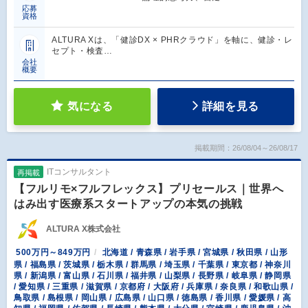
応募
資格
ALTURA Xは、「健診DX × PHRクラウド」を軸に、健診・レ
セプト・検査…
会社
概要
気になる
詳細を見る
掲載期間：26/08/04～26/08/17
ITコンサルタント
再掲載
【フルリモ×フルフレックス】プリセールス｜世界へ
はみ出す医療系スタートアップの本気の挑戦
ALTURA X株式会社
500万円～849万円
北海道 / 青森県 / 岩手県 / 宮城県 / 秋田県 / 山形
県 / 福島県 / 茨城県 / 栃木県 / 群馬県 / 埼玉県 / 千葉県 / 東京都 / 神奈川
県 / 新潟県 / 富山県 / 石川県 / 福井県 / 山梨県 / 長野県 / 岐阜県 / 静岡県
/ 愛知県 / 三重県 / 滋賀県 / 京都府 / 大阪府 / 兵庫県 / 奈良県 / 和歌山県 /
鳥取県 / 島根県 / 岡山県 / 広島県 / 山口県 / 徳島県 / 香川県 / 愛媛県 / 高