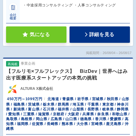
・中途採用コンサルティング ・人事コンサルティング
会社
概要
気になる
詳細を見る
掲載期間：26/08/04～26/08/17
事業企画
再掲載
【フルリモ×フルフレックス】 BizDev｜世界へはみ
出す医療系スタートアップの本気の挑戦
ALTURA X株式会社
450万円～1099万円
北海道 / 青森県 / 岩手県 / 宮城県 / 秋田県 / 山形
県 / 福島県 / 茨城県 / 栃木県 / 群馬県 / 埼玉県 / 千葉県 / 東京都 / 神奈川
県 / 新潟県 / 富山県 / 石川県 / 福井県 / 山梨県 / 長野県 / 岐阜県 / 静岡県
/ 愛知県 / 三重県 / 滋賀県 / 京都府 / 大阪府 / 兵庫県 / 奈良県 / 和歌山県 /
鳥取県 / 島根県 / 岡山県 / 広島県 / 山口県 / 徳島県 / 香川県 / 愛媛県 / 高
知県 / 福岡県 / 佐賀県 / 長崎県 / 熊本県 / 大分県 / 宮崎県 / 鹿児島県 / 沖
縄県