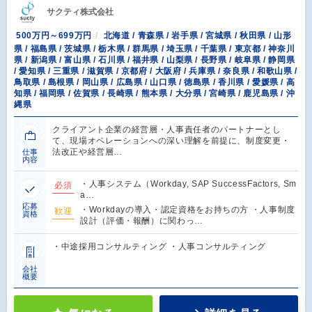
サクティ株式会社
500万円～699万円
北海道 / 青森県 / 岩手県 / 宮城県 / 秋田県 / 山形
県 / 福島県 / 茨城県 / 栃木県 / 群馬県 / 埼玉県 / 千葉県 / 東京都 / 神奈川
県 / 新潟県 / 富山県 / 石川県 / 福井県 / 山梨県 / 長野県 / 岐阜県 / 静岡県
/ 愛知県 / 三重県 / 滋賀県 / 京都府 / 大阪府 / 兵庫県 / 奈良県 / 和歌山県 /
鳥取県 / 島根県 / 岡山県 / 広島県 / 山口県 / 徳島県 / 香川県 / 愛媛県 / 高
知県 / 福岡県 / 佐賀県 / 長崎県 / 熊本県 / 大分県 / 宮崎県 / 鹿児島県 / 沖
縄県
クライアント企業の経営層・人事責任者のパートナーとし
て、現場オペレーションへの深い理解を前提に、制度変更・
法改正や経営層…
仕事
内容
・人事システム（Workday, SAP SuccessFactors, Sm
必須
a…
応募
・Workdayの導入・認定資格をお持ちの方 ・人事制度
歓迎
資格
設計（評価・報酬）に関わっ…
・中途採用コンサルティング ・人事コンサルティング
会社
概要