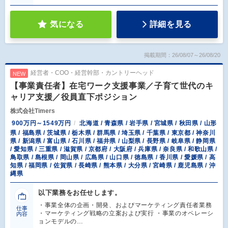
気になる
詳細を見る
掲載期間：26/08/07～26/08/20
経営者・COO・経営幹部・カントリーヘッド
NEW
【事業責任者】在宅ワーク支援事業／子育て世代のキ
ャリア支援／役員直下ポジション
株式会社Timers
900万円～1549万円
北海道 / 青森県 / 岩手県 / 宮城県 / 秋田県 / 山形
県 / 福島県 / 茨城県 / 栃木県 / 群馬県 / 埼玉県 / 千葉県 / 東京都 / 神奈川
県 / 新潟県 / 富山県 / 石川県 / 福井県 / 山梨県 / 長野県 / 岐阜県 / 静岡県
/ 愛知県 / 三重県 / 滋賀県 / 京都府 / 大阪府 / 兵庫県 / 奈良県 / 和歌山県 /
鳥取県 / 島根県 / 岡山県 / 広島県 / 山口県 / 徳島県 / 香川県 / 愛媛県 / 高
知県 / 福岡県 / 佐賀県 / 長崎県 / 熊本県 / 大分県 / 宮崎県 / 鹿児島県 / 沖
縄県
以下業務をお任せします。
・事業全体の企画・開発、およびマーケティング責任者業務
仕事
・マーケティング戦略の立案および実行 ・事業のオペレーシ
内容
ョンモデルの…