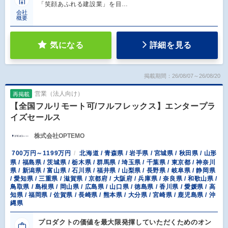
「笑顔あふれる建設業」を目…
会社
概要
気になる
詳細を見る
掲載期間：26/08/07～26/08/20
営業（法人向け）
再掲載
【全国フルリモート可/フルフレックス】エンタープラ
イズセールス
株式会社OPTEMO
700万円～1199万円
北海道 / 青森県 / 岩手県 / 宮城県 / 秋田県 / 山形
県 / 福島県 / 茨城県 / 栃木県 / 群馬県 / 埼玉県 / 千葉県 / 東京都 / 神奈川
県 / 新潟県 / 富山県 / 石川県 / 福井県 / 山梨県 / 長野県 / 岐阜県 / 静岡県
/ 愛知県 / 三重県 / 滋賀県 / 京都府 / 大阪府 / 兵庫県 / 奈良県 / 和歌山県 /
鳥取県 / 島根県 / 岡山県 / 広島県 / 山口県 / 徳島県 / 香川県 / 愛媛県 / 高
知県 / 福岡県 / 佐賀県 / 長崎県 / 熊本県 / 大分県 / 宮崎県 / 鹿児島県 / 沖
縄県
プロダクトの価値を最大限発揮していただくためのオン