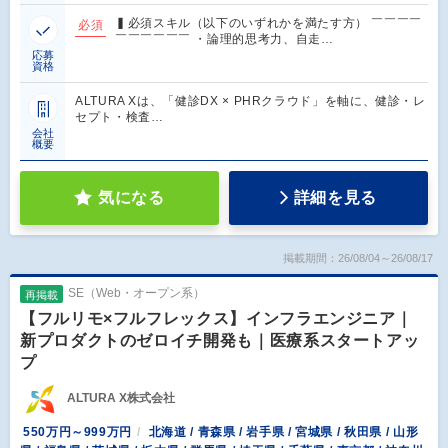
▍必須スキル（以下のいずれかを満たす方） ￣￣￣￣
必須
￣￣￣￣￣￣ ・論理的思考力、自走…
応募
資格
ALTURA Xは、「健診DX × PHRクラウド」を軸に、健診・レ
セプト・検査…
会社
概要
気になる
詳細を見る
掲載期間：26/08/04～26/08/17
SE（Web・オープン系）
再掲載
【フルリモ×フルフレックス】インフラエンジニア｜
新プロダクトのゼロイチ開発も｜医療系スタートアッ
プ
ALTURA X株式会社
550万円～999万円
北海道 / 青森県 / 岩手県 / 宮城県 / 秋田県 / 山形