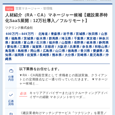
営業マネージャー・管理職
NEW
人材紹介（RA・CA）マネージャー候補【建設業界特
化SaaS展開：12万社導入／フルリモート】
ツクリンク株式会社
600万円～849万円
北海道 / 青森県 / 岩手県 / 宮城県 / 秋田県 / 山形
県 / 福島県 / 茨城県 / 栃木県 / 群馬県 / 埼玉県 / 千葉県 / 東京都 / 神奈川
県 / 新潟県 / 富山県 / 石川県 / 福井県 / 山梨県 / 長野県 / 岐阜県 / 静岡県
/ 愛知県 / 三重県 / 滋賀県 / 京都府 / 大阪府 / 兵庫県 / 奈良県 / 和歌山県 /
鳥取県 / 島根県 / 岡山県 / 広島県 / 山口県 / 徳島県 / 香川県 / 愛媛県 / 高
知県 / 福岡県 / 佐賀県 / 長崎県 / 熊本県 / 大分県 / 宮崎県 / 鹿児島県 / 沖
縄県
以下業務をお任せします。
▼RA・CA両面営業として 求職者との面談実施、クライアン
仕事
トとの定期接点など一通り行っていただきます。 ▼マネージ
内容
ャー候補と…
キャリアアドバイザーまたはリクルーティングアドバ
必須
イザーの経験 マネジメントやリーダ…
応募
資格
《建設業者向けマッチングサービス『ツクリンク』を運営／