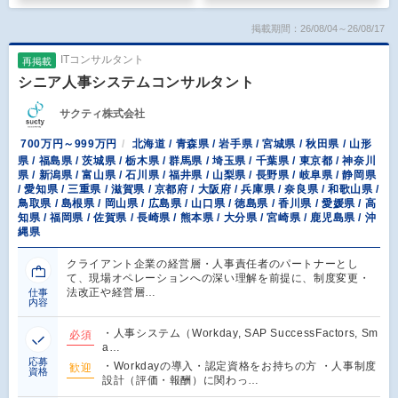
掲載期間：26/08/04～26/08/17
ITコンサルタント
再掲載
シニア人事システムコンサルタント
サクティ株式会社
700万円～999万円
北海道 / 青森県 / 岩手県 / 宮城県 / 秋田県 / 山形
県 / 福島県 / 茨城県 / 栃木県 / 群馬県 / 埼玉県 / 千葉県 / 東京都 / 神奈川
県 / 新潟県 / 富山県 / 石川県 / 福井県 / 山梨県 / 長野県 / 岐阜県 / 静岡県
/ 愛知県 / 三重県 / 滋賀県 / 京都府 / 大阪府 / 兵庫県 / 奈良県 / 和歌山県 /
鳥取県 / 島根県 / 岡山県 / 広島県 / 山口県 / 徳島県 / 香川県 / 愛媛県 / 高
知県 / 福岡県 / 佐賀県 / 長崎県 / 熊本県 / 大分県 / 宮崎県 / 鹿児島県 / 沖
縄県
クライアント企業の経営層・人事責任者のパートナーとし
て、現場オペレーションへの深い理解を前提に、制度変更・
法改正や経営層…
仕事
内容
・人事システム（Workday, SAP SuccessFactors, Sm
必須
a…
応募
・Workdayの導入・認定資格をお持ちの方 ・人事制度
歓迎
資格
設計（評価・報酬）に関わっ…