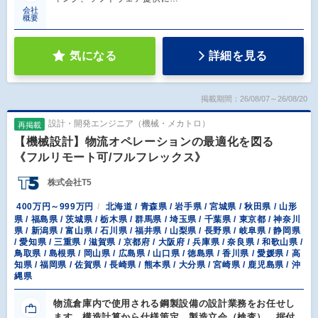
会社
概要
気になる
詳細を見る
掲載期間：26/08/07～26/08/20
設計・開発エンジニア（機械・メカトロ）
再掲載
【機械設計】物流オペレーションの最適化を図る
《フルリモート可/フルフレックス》
株式会社T5
400万円～999万円
北海道 / 青森県 / 岩手県 / 宮城県 / 秋田県 / 山形
県 / 福島県 / 茨城県 / 栃木県 / 群馬県 / 埼玉県 / 千葉県 / 東京都 / 神奈川
県 / 新潟県 / 富山県 / 石川県 / 福井県 / 山梨県 / 長野県 / 岐阜県 / 静岡県
/ 愛知県 / 三重県 / 滋賀県 / 京都府 / 大阪府 / 兵庫県 / 奈良県 / 和歌山県 /
鳥取県 / 島根県 / 岡山県 / 広島県 / 山口県 / 徳島県 / 香川県 / 愛媛県 / 高
知県 / 福岡県 / 佐賀県 / 長崎県 / 熊本県 / 大分県 / 宮崎県 / 鹿児島県 / 沖
縄県
物流倉庫内で使用される鋼製設備の設計業務をお任せし
ます。構造計算から仕様策定、製造立会（検査）、据付