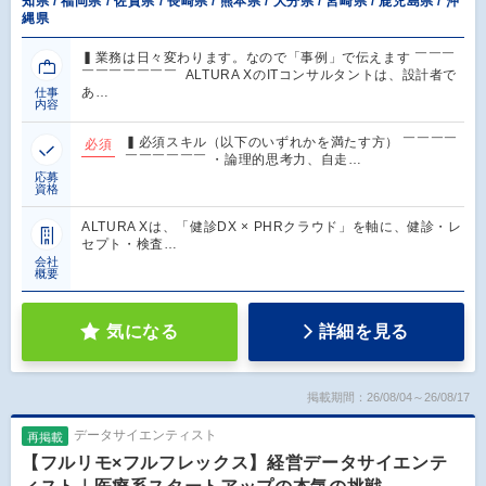
知県 / 福岡県 / 佐賀県 / 長崎県 / 熊本県 / 大分県 / 宮崎県 / 鹿児島県 / 沖
縄県
▍業務は日々変わります。なので「事例」で伝えます ￣￣￣
￣￣￣￣￣￣￣ ALTURA XのITコンサルタントは、設計者で
あ…
仕事
内容
▍必須スキル（以下のいずれかを満たす方） ￣￣￣￣
必須
￣￣￣￣￣￣ ・論理的思考力、自走…
応募
資格
ALTURA Xは、「健診DX × PHRクラウド」を軸に、健診・レ
セプト・検査…
会社
概要
気になる
詳細を見る
掲載期間：26/08/04～26/08/17
データサイエンティスト
再掲載
【フルリモ×フルフレックス】経営データサイエンテ