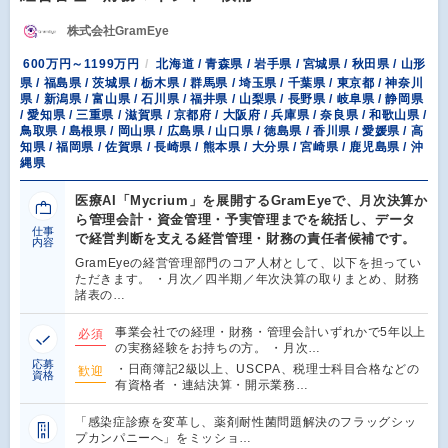
株式会社GramEye
600万円～1199万円
北海道 / 青森県 / 岩手県 / 宮城県 / 秋田県 / 山形
県 / 福島県 / 茨城県 / 栃木県 / 群馬県 / 埼玉県 / 千葉県 / 東京都 / 神奈川
県 / 新潟県 / 富山県 / 石川県 / 福井県 / 山梨県 / 長野県 / 岐阜県 / 静岡県
/ 愛知県 / 三重県 / 滋賀県 / 京都府 / 大阪府 / 兵庫県 / 奈良県 / 和歌山県 /
鳥取県 / 島根県 / 岡山県 / 広島県 / 山口県 / 徳島県 / 香川県 / 愛媛県 / 高
知県 / 福岡県 / 佐賀県 / 長崎県 / 熊本県 / 大分県 / 宮崎県 / 鹿児島県 / 沖
縄県
医療AI「Mycrium」を展開するGramEyeで、月次決算か
ら管理会計・資金管理・予実管理までを統括し、データ
仕事
で経営判断を支える経営管理・財務の責任者候補です。
内容
GramEyeの経営管理部門のコア人材として、以下を担ってい
ただきます。 ・月次／四半期／年次決算の取りまとめ、財務
諸表の…
事業会社での経理・財務・管理会計いずれかで5年以上
必須
の実務経験をお持ちの方。 ・月次…
応募
・日商簿記2級以上、USCPA、税理士科目合格などの
歓迎
資格
有資格者 ・連結決算・開示業務…
「感染症診療を変革し、薬剤耐性菌問題解決のフラッグシッ
プカンパニーへ」をミッショ…