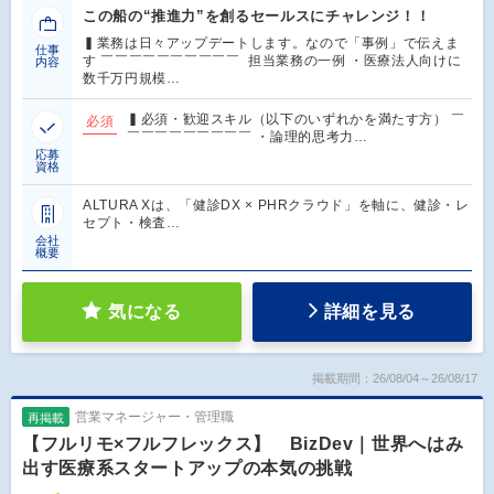
この船の“推進力”を創るセールスにチャレンジ！！
▍業務は日々アップデートします。なので「事例」で伝えま
仕事
す ￣￣￣￣￣￣￣￣￣￣ 担当業務の一例 ・医療法人向けに
内容
数千万円規模…
▍必須・歓迎スキル（以下のいずれかを満たす方） ￣
必須
￣￣￣￣￣￣￣￣￣ ・論理的思考力…
応募
資格
ALTURA Xは、「健診DX × PHRクラウド」を軸に、健診・レ
セプト・検査…
会社
概要
気になる
詳細を見る
掲載期間：26/08/04～26/08/17
営業マネージャー・管理職
再掲載
【フルリモ×フルフレックス】 BizDev｜世界へはみ
出す医療系スタートアップの本気の挑戦