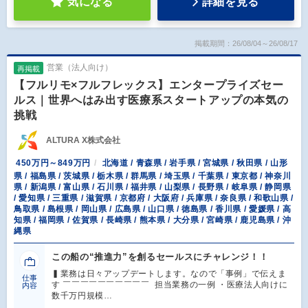
気になる
詳細を見る
掲載期間：26/08/04～26/08/17
営業（法人向け）
再掲載
【フルリモ×フルフレックス】エンタープライズセー
ルス｜世界へはみ出す医療系スタートアップの本気の
挑戦
ALTURA X株式会社
450万円～849万円
北海道 / 青森県 / 岩手県 / 宮城県 / 秋田県 / 山形
県 / 福島県 / 茨城県 / 栃木県 / 群馬県 / 埼玉県 / 千葉県 / 東京都 / 神奈川
県 / 新潟県 / 富山県 / 石川県 / 福井県 / 山梨県 / 長野県 / 岐阜県 / 静岡県
/ 愛知県 / 三重県 / 滋賀県 / 京都府 / 大阪府 / 兵庫県 / 奈良県 / 和歌山県 /
鳥取県 / 島根県 / 岡山県 / 広島県 / 山口県 / 徳島県 / 香川県 / 愛媛県 / 高
知県 / 福岡県 / 佐賀県 / 長崎県 / 熊本県 / 大分県 / 宮崎県 / 鹿児島県 / 沖
縄県
この船の“推進力”を創るセールスにチャレンジ！！
▍業務は日々アップデートします。なので「事例」で伝えま
仕事
す ￣￣￣￣￣￣￣￣￣￣ 担当業務の一例 ・医療法人向けに
内容
数千万円規模…