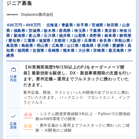
ジニア募集
Onplanetz株式会社
600万円～699万円
北海道 / 青森県 / 岩手県 / 宮城県 / 秋田県 / 山形
県 / 福島県 / 茨城県 / 栃木県 / 群馬県 / 埼玉県 / 千葉県 / 東京都 / 神奈川
県 / 新潟県 / 富山県 / 石川県 / 福井県 / 山梨県 / 長野県 / 岐阜県 / 静岡県
/ 愛知県 / 三重県 / 滋賀県 / 京都府 / 大阪府 / 兵庫県 / 奈良県 / 和歌山県 /
鳥取県 / 島根県 / 岡山県 / 広島県 / 山口県 / 徳島県 / 香川県 / 愛媛県 / 高
知県 / 福岡県 / 佐賀県 / 長崎県 / 熊本県 / 大分県 / 宮崎県 / 鹿児島県 / 沖
縄県
【AI実務実装歴9年/150以上のPJをオーダーメード開
発】最新技術を駆使し、DX・新規事業開発の支援を行い
仕事
ます。要件定義～運用までフルスタックに携わっていた
内容
だきます。
要件定義、開発、テストといったAI開発の全プロセスに携わ
っていただきます。 バックエンド、フロントエンド、インフ
ラとフルス…
・システム開発実務経験3年以上 ・Pythonでの開発経
必須
験orAWS環境での開発・…
応募
・要件定義から運用までフルスタックに携わったご経
歓迎
資格
験 ・AI開発のご経験