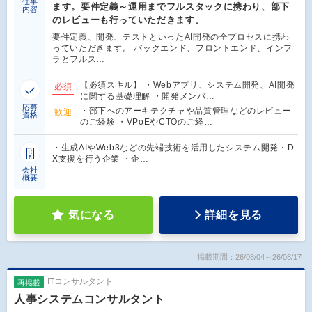
仕事
ます。要件定義～運用までフルスタックに携わり、部下
内容
のレビューも行っていただきます。
要件定義、開発、テストといったAI開発の全プロセスに携わ
っていただきます。 バックエンド、フロントエンド、インフ
ラとフルス…
【必須スキル】 ・Webアプリ、システム開発、AI開発
必須
に関する基礎理解 ・開発メンバ…
応募
・部下へのアーキテクチャや品質管理などのレビュー
歓迎
資格
のご経験 ・VPoEやCTOのご経…
・生成AIやWeb3などの先端技術を活用したシステム開発・D
X支援を行う企業 ・企…
会社
概要
気になる
詳細を見る
掲載期間：26/08/04～26/08/17
ITコンサルタント
再掲載
人事システムコンサルタント