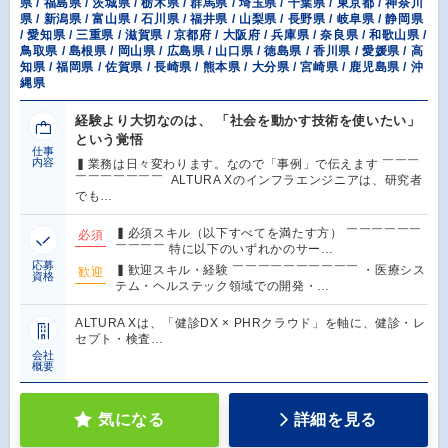
県 / 福島県 / 茨城県 / 栃木県 / 群馬県 / 埼玉県 / 千葉県 / 東京都 / 神奈川
県 / 新潟県 / 富山県 / 石川県 / 福井県 / 山梨県 / 長野県 / 岐阜県 / 静岡県
/ 愛知県 / 三重県 / 滋賀県 / 京都府 / 大阪府 / 兵庫県 / 奈良県 / 和歌山県 /
鳥取県 / 島根県 / 岡山県 / 広島県 / 山口県 / 徳島県 / 香川県 / 愛媛県 / 高
知県 / 福岡県 / 佐賀県 / 長崎県 / 熊本県 / 大分県 / 宮崎県 / 鹿児島県 / 沖
縄県
経験より大切なのは、 「社会を動かす技術を使いたい」
という覚悟
仕事
内容
▍業務は日々変わります。なので「事例」で伝えます ￣￣￣
￣￣￣￣￣￣￣ ALTURA Xのインフラエンジニアは、研究者
でも…
▍必須スキル（以下すべてを満たす方） ￣￣￣￣￣￣
必須
￣￣￣￣ 特に以下のいずれかのサー…
応募
▍歓迎スキル・経験 ￣￣￣￣￣￣￣￣￣￣ ・医療シス
歓迎
資格
テム・ヘルステック領域での開発・…
ALTURA Xは、「健診DX × PHRクラウド」を軸に、健診・レ
セプト・検査…
会社
概要
気になる
詳細を見る