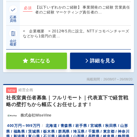
【以下いずれかのご経験】 事業開発のご経験 営業責任
必須
者のご経験 マーケティング責任者の…
応募
資格
< 企業概要 > 2012年5月に設立。NTTドコモベンチャーズ
などから1億円の資…
会社
概要
気になる
詳細を見る
掲載期間：26/08/07～26/08/20
経営企画
NEW
社長室責任者募集｜フルリモート｜代表直下で経営戦
略の壁打ちから幅広くお任せします！
株式会社WiseVine
400万円～999万円
北海道 / 青森県 / 岩手県 / 宮城県 / 秋田県 / 山形
県 / 福島県 / 茨城県 / 栃木県 / 群馬県 / 埼玉県 / 千葉県 / 東京都 / 神奈川
県 / 新潟県 / 富山県 / 石川県 / 福井県 / 山梨県 / 長野県 / 岐阜県 / 静岡県