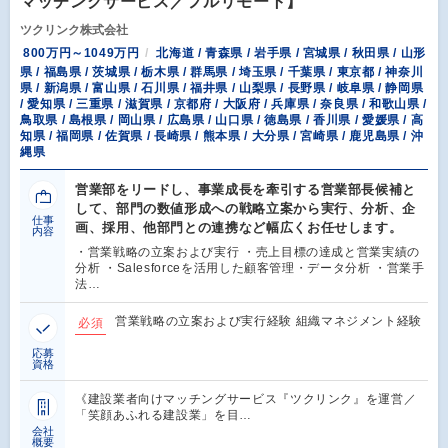
マッチングサービス／フルリモート】
ツクリンク株式会社
800万円～1049万円
北海道 / 青森県 / 岩手県 / 宮城県 / 秋田県 / 山形
県 / 福島県 / 茨城県 / 栃木県 / 群馬県 / 埼玉県 / 千葉県 / 東京都 / 神奈川
県 / 新潟県 / 富山県 / 石川県 / 福井県 / 山梨県 / 長野県 / 岐阜県 / 静岡県
/ 愛知県 / 三重県 / 滋賀県 / 京都府 / 大阪府 / 兵庫県 / 奈良県 / 和歌山県 /
鳥取県 / 島根県 / 岡山県 / 広島県 / 山口県 / 徳島県 / 香川県 / 愛媛県 / 高
知県 / 福岡県 / 佐賀県 / 長崎県 / 熊本県 / 大分県 / 宮崎県 / 鹿児島県 / 沖
縄県
営業部をリードし、事業成長を牽引する営業部長候補と
して、部門の数値形成への戦略立案から実行、分析、企
仕事
画、採用、他部門との連携など幅広くお任せします。
内容
・営業戦略の立案および実行 ・売上目標の達成と営業実績の
分析 ・Salesforceを活用した顧客管理・データ分析 ・営業手
法…
営業戦略の立案および実行経験 組織マネジメント経験
必須
応募
資格
《建設業者向けマッチングサービス『ツクリンク』を運営／
「笑顔あふれる建設業」を目…
会社
概要