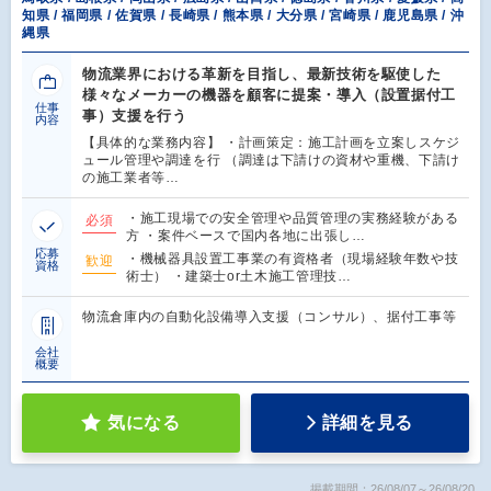
知県 / 福岡県 / 佐賀県 / 長崎県 / 熊本県 / 大分県 / 宮崎県 / 鹿児島県 / 沖
縄県
物流業界における革新を目指し、最新技術を駆使した
様々なメーカーの機器を顧客に提案・導入（設置据付工
仕事
事）支援を行う
内容
【具体的な業務内容】 ・計画策定：施工計画を立案しスケジ
ュール管理や調達を行 （調達は下請けの資材や重機、下請け
の施工業者等…
・施工現場での安全管理や品質管理の実務経験がある
必須
方 ・案件ベースで国内各地に出張し…
応募
・機械器具設置工事業の有資格者（現場経験年数や技
歓迎
資格
術士） ・建築士or土木施工管理技…
物流倉庫内の自動化設備導入支援（コンサル）、据付工事等
会社
概要
気になる
詳細を見る
掲載期間：26/08/07～26/08/20