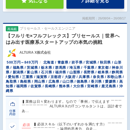
気になる
詳細を見る
掲載期間：26/08/04～26/08/17
プリセールス・セールスエンジニア
再掲載
【フルリモ×フルフレックス】プリセールス｜世界へ
はみ出す医療系スタートアップの本気の挑戦
ALTURA X株式会社
500万円～849万円
北海道 / 青森県 / 岩手県 / 宮城県 / 秋田県 / 山形
県 / 福島県 / 茨城県 / 栃木県 / 群馬県 / 埼玉県 / 千葉県 / 東京都 / 神奈川
県 / 新潟県 / 富山県 / 石川県 / 福井県 / 山梨県 / 長野県 / 岐阜県 / 静岡県
/ 愛知県 / 三重県 / 滋賀県 / 京都府 / 大阪府 / 兵庫県 / 奈良県 / 和歌山県 /
鳥取県 / 島根県 / 岡山県 / 広島県 / 山口県 / 徳島県 / 香川県 / 愛媛県 / 高
知県 / 福岡県 / 佐賀県 / 長崎県 / 熊本県 / 大分県 / 宮崎県 / 鹿児島県 / 沖
縄県
▍業務は日々変わります。なので「事例」で伝えます ￣￣￣
￣￣￣￣￣￣￣ ALTURA XのITコンサルタントは、設計者で
あ…
仕事
内容
▍必須スキル（以下のいずれかを満たす方） ￣￣￣￣
必須
￣￣￣￣￣￣ ・論理的思考力、自走…