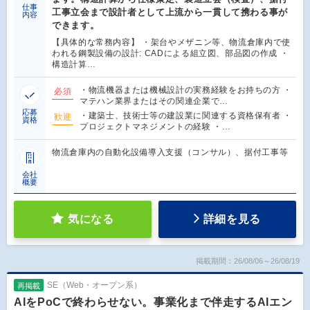
仕事
工事立会まで設計者として上流から一貫して携わる事が
内容
できます。
【具体的な常務内容】 ・架台やメザニン等、物流倉庫内で使
われる鋼製設備の設計: CADによる組立図、部品図の作成 ・
構造計算…
・物流機器または機械設計の実務経験をお持ちの方 ・
必須
マテハン業界またはその関連企業で…
応募
・建築士、技術士等の建設業に関連する資格保有者 ・
歓迎
資格
プロジェクトマネジメントの経験 ・…
物流倉庫内の自動化設備導入支援（コンサル）、据付工事等
会社
概要
気になる
詳細を見る
掲載期間：26/08/06～26/08/19
SE（Web・オープン系）
再掲載
AIをPoCで終わらせない。事業化まで伴走するAIエン