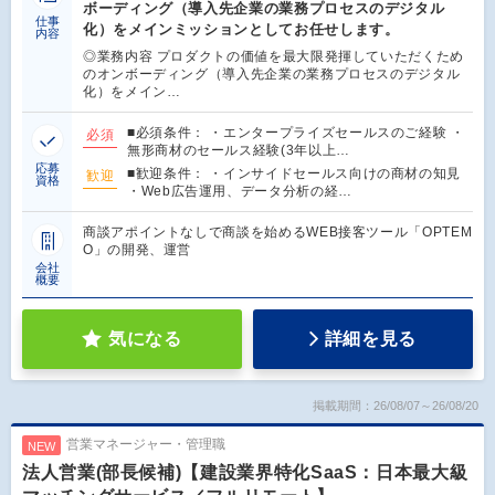
ボーディング（導入先企業の業務プロセスのデジタル
仕事
化）をメインミッションとしてお任せします。
内容
◎業務内容 プロダクトの価値を最大限発揮していただくため
のオンボーディング（導入先企業の業務プロセスのデジタル
化）をメイン…
■必須条件： ・エンタープライズセールスのご経験 ・
必須
無形商材のセールス経験(3年以上…
応募
■歓迎条件： ・インサイドセールス向けの商材の知見
歓迎
資格
・Web広告運用、データ分析の経…
商談アポイントなしで商談を始めるWEB接客ツール「OPTEM
O」の開発、運営
会社
概要
気になる
詳細を見る
掲載期間：26/08/07～26/08/20
営業マネージャー・管理職
NEW
法人営業(部長候補)【建設業界特化SaaS：日本最大級