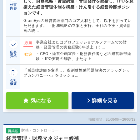
して、財務戦略・資金調達・管理会計を統括し、IPOを見
仕事
据えた経営管理体制を構築・けん引する経営幹部ポジシ
内容
ョンです。
GramEyeの経営管理部門のコア人材として、以下を担ってい
ただきます。 ・財務戦略の立案と実行、全社の予実・資金計
画の統…
事業会社またはプロフェッショナルファームでの財
必須
務・経営管理の実務経験8年以上（う…
応募
・CFO・経営企画室長・財務責任者などの経営幹部経
歓迎
資格
験 ・IPO実現の経験、または上…
「感染症診療を変革し、薬剤耐性菌問題解決のフラッグシッ
プカンパニーへ」をミッショ…
会社
概要
気になる
詳細を見る
掲載期間：26/08/06～26/08/19
財務・コントローラー
再掲載
経営管理・財務マネジャー候補