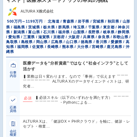
ィスト｜医療系スタートアップの本気の挑戦
ALTURA X株式会社
500万円～1199万円
北海道 / 青森県 / 岩手県 / 宮城県 / 秋田県 / 山形
県 / 福島県 / 茨城県 / 栃木県 / 群馬県 / 埼玉県 / 千葉県 / 東京都 / 神奈川
県 / 新潟県 / 富山県 / 石川県 / 福井県 / 山梨県 / 長野県 / 岐阜県 / 静岡県
/ 愛知県 / 三重県 / 滋賀県 / 京都府 / 大阪府 / 兵庫県 / 奈良県 / 和歌山県 /
鳥取県 / 島根県 / 岡山県 / 広島県 / 山口県 / 徳島県 / 香川県 / 愛媛県 / 高
知県 / 福岡県 / 佐賀県 / 長崎県 / 熊本県 / 大分県 / 宮崎県 / 鹿児島県 / 沖
縄県
医療データを“分析資産”ではなく“社会インフラ”として
活かす
仕事
内容
▍業務は日々変わります。なので「事例」で伝えます ￣￣￣
￣￣￣￣￣￣￣ ALTURA Xのデータサイエンティストは、研
究者…
▍必須スキル（以下のいずれかを満たす方） ￣￣￣￣
必須
￣￣￣￣￣￣ ・Pythonによる…
応募
資格
ALTURA Xは、「健診DX × PHRクラウド」を軸に、健診・レ
セプト・検査…
会社
概要