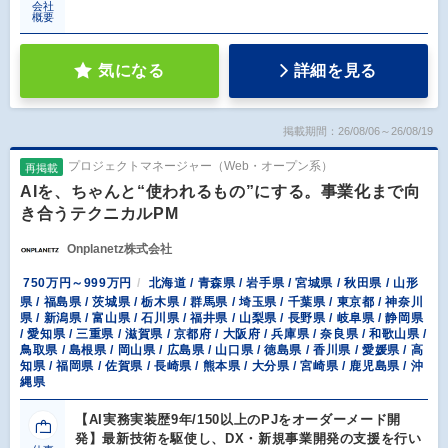
会社
概要
気になる
詳細を見る
掲載期間：26/08/06～26/08/19
プロジェクトマネージャー（Web・オープン系）
再掲載
AIを、ちゃんと“使われるもの”にする。事業化まで向
き合うテクニカルPM
Onplanetz株式会社
750万円～999万円
北海道 / 青森県 / 岩手県 / 宮城県 / 秋田県 / 山形
県 / 福島県 / 茨城県 / 栃木県 / 群馬県 / 埼玉県 / 千葉県 / 東京都 / 神奈川
県 / 新潟県 / 富山県 / 石川県 / 福井県 / 山梨県 / 長野県 / 岐阜県 / 静岡県
/ 愛知県 / 三重県 / 滋賀県 / 京都府 / 大阪府 / 兵庫県 / 奈良県 / 和歌山県 /
鳥取県 / 島根県 / 岡山県 / 広島県 / 山口県 / 徳島県 / 香川県 / 愛媛県 / 高
知県 / 福岡県 / 佐賀県 / 長崎県 / 熊本県 / 大分県 / 宮崎県 / 鹿児島県 / 沖
縄県
【AI実務実装歴9年/150以上のPJをオーダーメード開
発】最新技術を駆使し、DX・新規事業開発の支援を行い