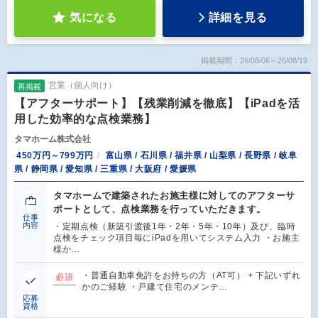
気になる
詳細を見る
掲載期間：26/08/06～26/08/19
営業（個人向け）
再掲載
【アフターサポート】【残業削減を徹底】【iPadを活
用した効率的な点検業務】
タマホーム株式会社
450万円～799万円
富山県 / 石川県 / 福井県 / 山梨県 / 長野県 / 岐阜
県 / 静岡県 / 愛知県 / 三重県 / 大阪府 / 愛媛県
タマホームで建築されたお施主様に対してのアフターサ
ポートとして、点検業務を行っていただきます。
仕事
内容
・定期点検（新築引渡後1年・2年・5年・10年）及び、臨時
点検をチェック項目毎にiPadを用いてシステム入力 ・お施主
様か…
・普通自動車免許をお持ちの方（AT可） + 下記いずれ
必須
かのご経験 ・戸建て住宅のメンテ…
応募
資格