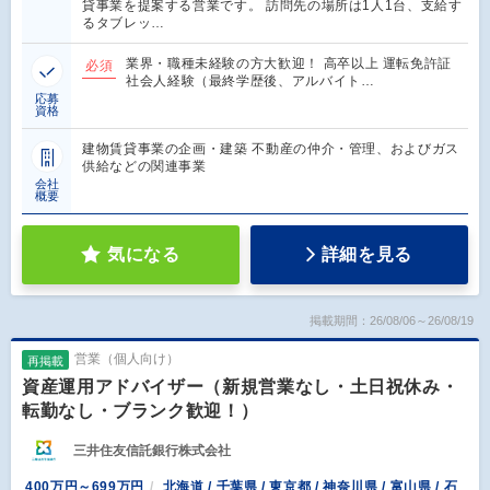
貸事業を提案する営業です。 訪問先の場所は1人1台、支給す
るタブレッ…
業界・職種未経験の方大歓迎！ 高卒以上 運転免許証
必須
社会人経験（最終学歴後、アルバイト…
応募
資格
建物賃貸事業の企画・建築 不動産の仲介・管理、およびガス
供給などの関連事業
会社
概要
気になる
詳細を見る
掲載期間：26/08/06～26/08/19
営業（個人向け）
再掲載
資産運用アドバイザー（新規営業なし・土日祝休み・
転勤なし・ブランク歓迎！）
三井住友信託銀行株式会社
400万円～699万円
北海道 / 千葉県 / 東京都 / 神奈川県 / 富山県 / 石