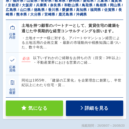
県 / 福井県 / 山梨県 / 長野県 / 岐阜県 / 静岡県 / 愛知県 / 三重県 / 滋賀県
/ 京都府 / 大阪府 / 兵庫県 / 奈良県 / 和歌山県 / 鳥取県 / 島根県 / 岡山県 /
広島県 / 山口県 / 徳島県 / 香川県 / 愛媛県 / 高知県 / 福岡県 / 佐賀県 / 長
崎県 / 熊本県 / 大分県 / 宮崎県 / 鹿児島県 / 沖縄県
土地を持つ顧客のパートナーとして、賃貸住宅の建築を
通じた中長期的な経営コンサルティングを担います。
仕事
内容
・土地オーナー様に対する、アパートやマンション経営によ
る土地活用の企画立案 ・最新の市場動向や税務知識に基づい
た、数十年先…
以下いずれかのご経験をお持ちの方（目安：3年以上）
必須
・不動産業界における営業のご経…
応募
資格
同社は1955年、「建築の工業化」を企業理念に創業し、半世
紀以上にわたり住宅・賃…
会社
概要
気になる
詳細を見る
掲載期間：26/08/07～26/08/20