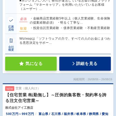
■ポジションについて 弊社が運営しているお金の相談プラット
フォーム『マネーキャリア』を利用いただいているお客様
（ユーザー）…
・金融商品営業経験5年以上（個人営業経験、生命保険
必須
の提案経験必須） ・明るく丁寧な…
応募
・投資信託営業経験 ・債券営業経験 ・不動産営業経験
歓迎
資格
Wizleapは「ソフトウェアの力で、すべての人のお金にまつわ
る意思決定をサポー…
会社
概要
気になる
詳細を見る
掲載期間：26/08/06～26/08/19
営業（個人向け）
NEW
【住宅営業 /転勤無し】～圧倒的集客数・契約率を誇
る注文住宅営業～
株式会社アイ工務店
500万円～999万円
富山県 / 石川県 / 福井県 / 岐阜県 / 静岡県 / 愛知