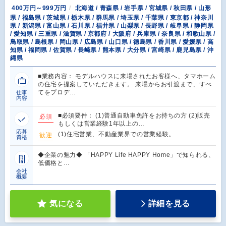
400万円～999万円
北海道 / 青森県 / 岩手県 / 宮城県 / 秋田県 / 山形
県 / 福島県 / 茨城県 / 栃木県 / 群馬県 / 埼玉県 / 千葉県 / 東京都 / 神奈川
県 / 新潟県 / 富山県 / 石川県 / 福井県 / 山梨県 / 長野県 / 岐阜県 / 静岡県
/ 愛知県 / 三重県 / 滋賀県 / 京都府 / 大阪府 / 兵庫県 / 奈良県 / 和歌山県 /
鳥取県 / 島根県 / 岡山県 / 広島県 / 山口県 / 徳島県 / 香川県 / 愛媛県 / 高
知県 / 福岡県 / 佐賀県 / 長崎県 / 熊本県 / 大分県 / 宮崎県 / 鹿児島県 / 沖
縄県
■業務内容： モデルハウスに来場されたお客様へ、タマホーム
の住宅を提案していただきます。 来場からお引渡まで、すべ
てをプロデ…
仕事
内容
■必須要件： (1)普通自動車免許をお持ちの方 (2)販売
必須
もしくは営業経験1年以上の…
応募
(1)住宅営業、不動産業界での営業経験。
歓迎
資格
◆企業の魅力◆ 「HAPPY Life HAPPY Home」で知られる、
低価格と…
会社
概要
気になる
詳細を見る