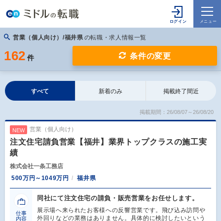
営業（個人向け）/福井県
の転職・求人情報一覧
162
条件の変更
件
すべて
新着のみ
掲載終了間近
掲載期間：26/08/07～26/08/20
営業（個人向け）
NEW
注文住宅請負営業【福井】業界トップクラスの施工実
績
株式会社一条工務店
500万円～1049万円
福井県
同社にて注文住宅の請負・販売営業をお任せします。
展示場へ来られたお客様への反響営業です。飛び込み訪問や
仕事
外回りなどの業務はありません。具体的に検討したいという
内容