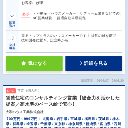
お客様には理…
・不動産・ハウスメーカー・リフォーム業者などでのt
必須
oC営業経験 ・普通自動車運転免…
応募
資格
業界トップクラスのハウスメーカーです！ 経営の軸を商品・
技術開発に置き、設立時から…
会社
概要
気になる
詳細を見る
掲載期間：26/08/07～26/08/20
営業（個人向け）
NEW
賃貸住宅のコンサルティング営業【総合力を活かした
提案／高水準のベース給で安心】
大和ハウス工業株式会社
700万円～999万円
北海道 / 岩手県 / 宮城県 / 福島県 / 茨城県 / 栃木
県 / 群馬県 / 埼玉県 / 千葉県 / 東京都 / 神奈川県 / 新潟県 / 富山県 / 石川