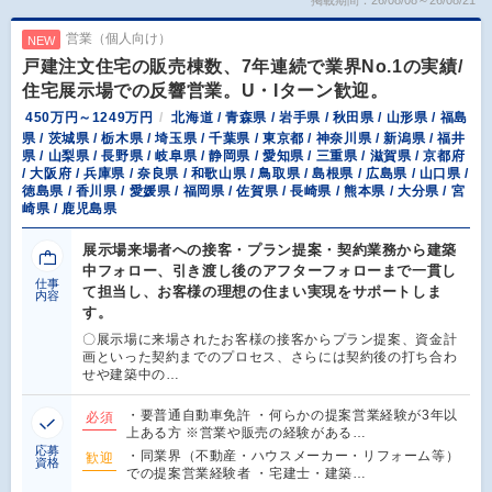
掲載期間：26/08/08～26/08/21
営業（個人向け）
NEW
戸建注文住宅の販売棟数、7年連続で業界No.1の実績/
住宅展示場での反響営業。U・Iターン歓迎。
450万円～1249万円
北海道 / 青森県 / 岩手県 / 秋田県 / 山形県 / 福島
県 / 茨城県 / 栃木県 / 埼玉県 / 千葉県 / 東京都 / 神奈川県 / 新潟県 / 福井
県 / 山梨県 / 長野県 / 岐阜県 / 静岡県 / 愛知県 / 三重県 / 滋賀県 / 京都府
/ 大阪府 / 兵庫県 / 奈良県 / 和歌山県 / 鳥取県 / 島根県 / 広島県 / 山口県 /
徳島県 / 香川県 / 愛媛県 / 福岡県 / 佐賀県 / 長崎県 / 熊本県 / 大分県 / 宮
崎県 / 鹿児島県
展示場来場者への接客・プラン提案・契約業務から建築
中フォロー、引き渡し後のアフターフォローまで一貫し
仕事
て担当し、お客様の理想の住まい実現をサポートしま
内容
す。
〇展示場に来場されたお客様の接客からプラン提案、資金計
画といった契約までのプロセス、さらには契約後の打ち合わ
せや建築中の…
・要普通自動車免許 ・何らかの提案営業経験が3年以
必須
上ある方 ※営業や販売の経験がある…
応募
・同業界（不動産・ハウスメーカー・リフォーム等）
歓迎
資格
での提案営業経験者 ・宅建士・建築…