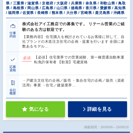
県 / 三重県 / 滋賀県 / 京都府 / 大阪府 / 兵庫県 / 奈良県 / 和歌山県 / 鳥取
県 / 島根県 / 岡山県 / 広島県 / 山口県 / 徳島県 / 香川県 / 愛媛県 / 高知県
/ 福岡県 / 佐賀県 / 長崎県 / 熊本県 / 大分県 / 宮崎県 / 鹿児島県 / 沖縄県
株式会社アイ工務店での募集です。 リテール営業のご経
験のある方は歓迎です。
仕事
内容
【業務内容】 住宅購入を検討されているお客様に対して、自
社ブランドの木造注文住宅の企画・提案を行います 全国に多
数あるモデル…
【必須】住宅業界での営業経験、第一種普通自動車運
必須
転免許保有者 【歓迎】宅建資格
応募
資格
・戸建注文住宅の企画／販売 ・集合住宅の企画／販売（資産
活用）事業 ・住宅／建築業界…
会社
概要
気になる
詳細を見る
掲載期間：26/08/06～26/08/19