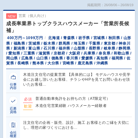
掲載期間：26/08/06～26/08/19
営業（個人向け）
NEW
成長率業界トップクラスハウスメーカー「営業所長候
補」
400万円～1099万円
北海道 / 青森県 / 岩手県 / 宮城県 / 秋田県 / 山形
県 / 福島県 / 茨城県 / 栃木県 / 群馬県 / 埼玉県 / 千葉県 / 東京都 / 神奈川
県 / 新潟県 / 富山県 / 石川県 / 福井県 / 山梨県 / 長野県 / 岐阜県 / 静岡県
/ 愛知県 / 三重県 / 滋賀県 / 京都府 / 大阪府 / 兵庫県 / 奈良県 / 和歌山県 /
岡山県 / 広島県 / 山口県 / 徳島県 / 香川県 / 愛媛県 / 高知県 / 福岡県 / 佐
賀県 / 長崎県 / 熊本県 / 大分県 / 宮崎県 / 鹿児島県 / 沖縄県
木造注文住宅の提案営業 【具体的には】 モデルハウスや見学
会にお越し頂いたお客様、チラシやHPを見てお問い合わせ頂
いたお客様…
仕事
内容
普通自動車免許をお持ちの方（AT限定可）
必須
木造住宅営業経験 ハウスメーカー経験者
歓迎
応募
資格
注文住宅の企画・販売、設計、施工 お客様とのご縁を大切に
し、理想の家づくりにおける…
会社
概要