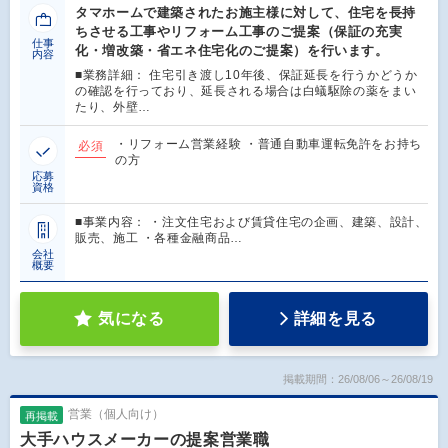
タマホームで建築されたお施主様に対して、住宅を長持
ちさせる工事やリフォーム工事のご提案（保証の充実
仕事
化・増改築・省エネ住宅化のご提案）を行います。
内容
■業務詳細： 住宅引き渡し10年後、保証延長を行うかどうか
の確認を行っており、延長される場合は白蟻駆除の薬をまい
たり、外壁…
・リフォーム営業経験 ・普通自動車運転免許をお持ち
必須
の方
応募
資格
■事業内容： ・注文住宅および賃貸住宅の企画、建築、設計、
販売、施工 ・各種金融商品…
会社
概要
気になる
詳細を見る
掲載期間：26/08/06～26/08/19
営業（個人向け）
再掲載
大手ハウスメーカーの提案営業職