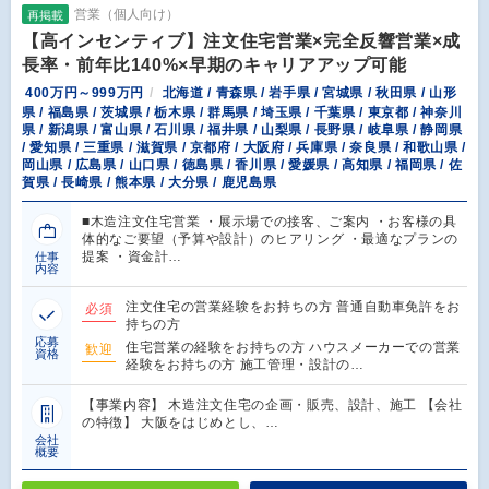
営業（個人向け）
再掲載
【高インセンティブ】注文住宅営業×完全反響営業×成
長率・前年比140%×早期のキャリアアップ可能
400万円～999万円
北海道 / 青森県 / 岩手県 / 宮城県 / 秋田県 / 山形
県 / 福島県 / 茨城県 / 栃木県 / 群馬県 / 埼玉県 / 千葉県 / 東京都 / 神奈川
県 / 新潟県 / 富山県 / 石川県 / 福井県 / 山梨県 / 長野県 / 岐阜県 / 静岡県
/ 愛知県 / 三重県 / 滋賀県 / 京都府 / 大阪府 / 兵庫県 / 奈良県 / 和歌山県 /
岡山県 / 広島県 / 山口県 / 徳島県 / 香川県 / 愛媛県 / 高知県 / 福岡県 / 佐
賀県 / 長崎県 / 熊本県 / 大分県 / 鹿児島県
■木造注文住宅営業 ・展示場での接客、ご案内 ・お客様の具
体的なご要望（予算や設計）のヒアリング ・最適なプランの
提案 ・資金計…
仕事
内容
注文住宅の営業経験をお持ちの方 普通自動車免許をお
必須
持ちの方
応募
住宅営業の経験をお持ちの方 ハウスメーカーでの営業
歓迎
資格
経験をお持ちの方 施工管理・設計の…
【事業内容】 木造注文住宅の企画・販売、設計、施工 【会社
の特徴】 大阪をはじめとし、…
会社
概要