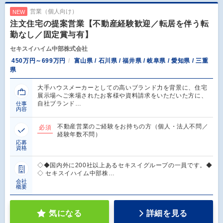
営業（個人向け）
NEW
注文住宅の提案営業【不動産経験歓迎／転居を伴う転
勤なし／固定賞与有】
セキスイハイム中部株式会社
450万円～699万円
富山県 / 石川県 / 福井県 / 岐阜県 / 愛知県 / 三重
県
大手ハウスメーカーとしての高いブランド力を背景に、住宅
展示場へご来場されたお客様や資料請求をいただいた方に、
自社ブランド…
仕事
内容
不動産営業のご経験をお持ちの方（個人・法人不問／
必須
経験年数不問）
応募
資格
◇◆国内外に200社以上あるセキスイグループの一員です。◆
◇ セキスイハイム中部株…
会社
概要
気になる
詳細を見る