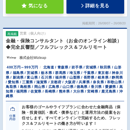
気になる
詳細を見る
掲載期間：26/08/07～26/08/20
営業（個人向け）
再掲載
金融・保険コンサルタント（お金のオンライン相談）
◆完全反響型／フルフレックス＆フルリモート
株式会社Wizleap
400万円～999万円
北海道 / 青森県 / 岩手県 / 宮城県 / 秋田県 / 山形
県 / 福島県 / 茨城県 / 栃木県 / 群馬県 / 埼玉県 / 千葉県 / 東京都 / 神奈川
県 / 新潟県 / 富山県 / 石川県 / 福井県 / 山梨県 / 長野県 / 岐阜県 / 静岡県
/ 愛知県 / 三重県 / 滋賀県 / 京都府 / 大阪府 / 兵庫県 / 奈良県 / 和歌山県 /
鳥取県 / 島根県 / 岡山県 / 広島県 / 山口県 / 徳島県 / 香川県 / 愛媛県 / 高
知県 / 福岡県 / 佐賀県 / 長崎県 / 熊本県 / 大分県 / 宮崎県 / 鹿児島県 / 沖
縄県
お客様のゴールやライフプランに合わせた金融商品（保
険・投資信託・株式・債券など）と運用方法の提案をお
仕事
任せします。すべてオンラインで完結するため、フレッ
内容
クス＆フルリモートの働き方が叶います！