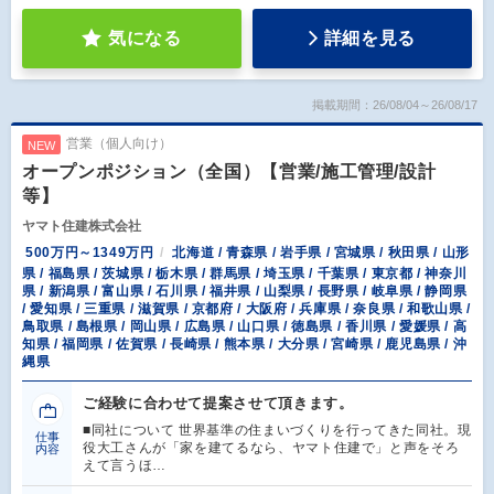
気になる
詳細を見る
掲載期間：26/08/04～26/08/17
営業（個人向け）
NEW
オープンポジション（全国）【営業/施工管理/設計
等】
ヤマト住建株式会社
500万円～1349万円
北海道 / 青森県 / 岩手県 / 宮城県 / 秋田県 / 山形
県 / 福島県 / 茨城県 / 栃木県 / 群馬県 / 埼玉県 / 千葉県 / 東京都 / 神奈川
県 / 新潟県 / 富山県 / 石川県 / 福井県 / 山梨県 / 長野県 / 岐阜県 / 静岡県
/ 愛知県 / 三重県 / 滋賀県 / 京都府 / 大阪府 / 兵庫県 / 奈良県 / 和歌山県 /
鳥取県 / 島根県 / 岡山県 / 広島県 / 山口県 / 徳島県 / 香川県 / 愛媛県 / 高
知県 / 福岡県 / 佐賀県 / 長崎県 / 熊本県 / 大分県 / 宮崎県 / 鹿児島県 / 沖
縄県
ご経験に合わせて提案させて頂きます。
■同社について 世界基準の住まいづくりを行ってきた同社。現
仕事
役大工さんが「家を建てるなら、ヤマト住建で」と声をそろ
内容
えて言うほ…