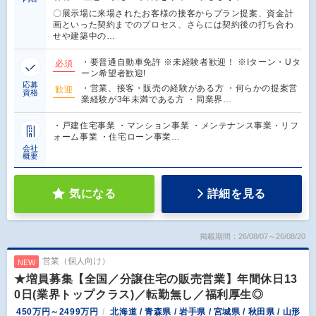
〇展示場に来場されたお客様の接客からプラン提案、資金計
画といった契約までのプロセス、さらには契約後の打ち合わ
せや建築中の…
・要普通自動車免許 ※未経験者歓迎！ ※Iターン・Uタ
必須
ーン希望者歓迎!
応募
・営業、接客・販売の経験がある方 ・何らかの提案営
歓迎
資格
業経験が3年未満である方 ・同業界…
・戸建住宅事業 ・マンション事業 ・メンテナンス事業・リフ
ォーム事業 ・住宅ローン事業…
会社
概要
気になる
詳細を見る
掲載期間：26/08/07～26/08/20
営業（個人向け）
NEW
★増員募集【全国／分譲住宅の販売営業】年間休日13
0日(業界トップクラス)／転勤無し／福利厚生◎
450万円～2499万円
北海道 / 青森県 / 岩手県 / 宮城県 / 秋田県 / 山形