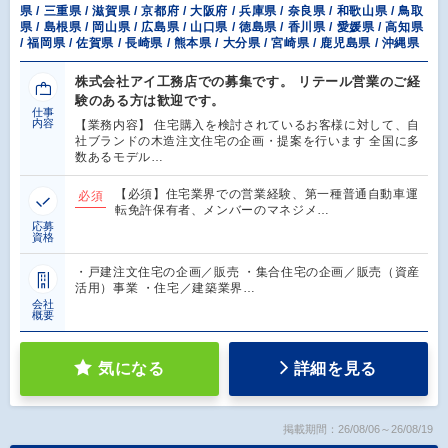
県 / 三重県 / 滋賀県 / 京都府 / 大阪府 / 兵庫県 / 奈良県 / 和歌山県 / 鳥取
県 / 島根県 / 岡山県 / 広島県 / 山口県 / 徳島県 / 香川県 / 愛媛県 / 高知県
/ 福岡県 / 佐賀県 / 長崎県 / 熊本県 / 大分県 / 宮崎県 / 鹿児島県 / 沖縄県
株式会社アイ工務店での募集です。 リテール営業のご経
験のある方は歓迎です。
仕事
内容
【業務内容】 住宅購入を検討されているお客様に対して、自
社ブランドの木造注文住宅の企画・提案を行います 全国に多
数あるモデル…
【必須】住宅業界での営業経験、第一種普通自動車運
必須
転免許保有者、メンバーのマネジメ…
応募
資格
・戸建注文住宅の企画／販売 ・集合住宅の企画／販売（資産
活用）事業 ・住宅／建築業界…
会社
概要
気になる
詳細を見る
掲載期間：26/08/06～26/08/19