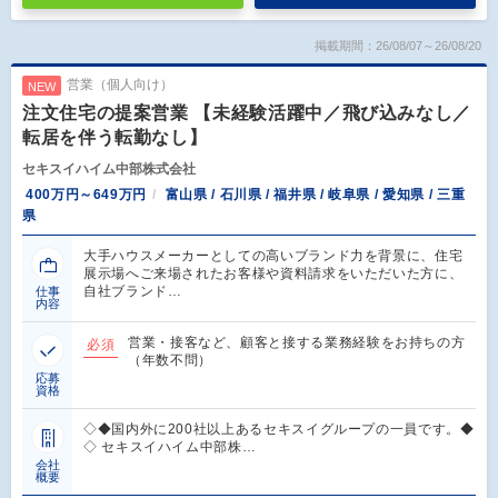
掲載期間：26/08/07～26/08/20
営業（個人向け）
NEW
注文住宅の提案営業 【未経験活躍中／飛び込みなし／
転居を伴う転勤なし】
セキスイハイム中部株式会社
400万円～649万円
富山県 / 石川県 / 福井県 / 岐阜県 / 愛知県 / 三重
県
大手ハウスメーカーとしての高いブランド力を背景に、住宅
展示場へご来場されたお客様や資料請求をいただいた方に、
自社ブランド…
仕事
内容
営業・接客など、顧客と接する業務経験をお持ちの方
必須
（年数不問）
応募
資格
◇◆国内外に200社以上あるセキスイグループの一員です。◆
◇ セキスイハイム中部株…
会社
概要