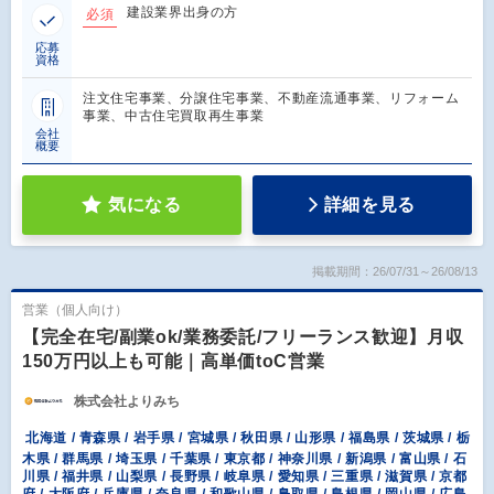
建設業界出身の方
必須
応募
資格
注文住宅事業、分譲住宅事業、不動産流通事業、リフォーム
事業、中古住宅買取再生事業
会社
概要
気になる
詳細を見る
掲載期間：26/07/31～26/08/13
営業（個人向け）
【完全在宅/副業ok/業務委託/フリーランス歓迎】月収
150万円以上も可能｜高単価toC営業
株式会社よりみち
北海道 / 青森県 / 岩手県 / 宮城県 / 秋田県 / 山形県 / 福島県 / 茨城県 / 栃
木県 / 群馬県 / 埼玉県 / 千葉県 / 東京都 / 神奈川県 / 新潟県 / 富山県 / 石
川県 / 福井県 / 山梨県 / 長野県 / 岐阜県 / 愛知県 / 三重県 / 滋賀県 / 京都
府 / 大阪府 / 兵庫県 / 奈良県 / 和歌山県 / 鳥取県 / 島根県 / 岡山県 / 広島