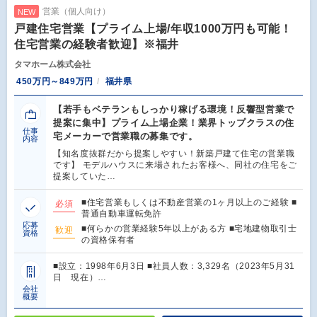
営業（個人向け）
NEW
戸建住宅営業【プライム上場/年収1000万円も可能！
住宅営業の経験者歓迎】※福井
タマホーム株式会社
450万円～849万円
福井県
【若手もベテランもしっかり稼げる環境！反響型営業で
提案に集中】プライム上場企業！業界トップクラスの住
仕事
宅メーカーで営業職の募集です。
内容
【知名度抜群だから提案しやすい！新築戸建て住宅の営業職
です】 モデルハウスに来場されたお客様へ、同社の住宅をご
提案していた…
■住宅営業もしくは不動産営業の1ヶ月以上のご経験 ■
必須
普通自動車運転免許
応募
■何らかの営業経験5年以上がある方 ■宅地建物取引士
歓迎
資格
の資格保有者
■設立：1998年6月3日 ■社員人数：3,329名（2023年5月31
日 現在）…
会社
概要