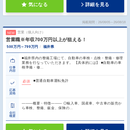
気になる
詳細を見る
掲載期間：26/08/05～26/08/18
営業（個人向け）
NEW
営業職※年収700万円以上が狙える！
500万円～799万円
福井県
■福井県内の整備工場にて、自動車の車検・点検・整備・修理
業務を行なっていただきます。 【具体的には】 ■自動車の車
検準備・修…
仕事
内容
■普通自動車運転免許
必須
応募
資格
―――概要・特徴――― ◎輸入車、国産車、中古車の販売か
ら車検、整備、鈑金、保険の…
会社
概要