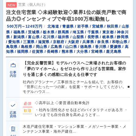
営業（個人向け）
NEW
注文住宅営業 ◇未経験歓迎◇業界1位の販売戸数で商
品力◎インセンティブで年収1000万/転勤無し
500万円～1249万円
北海道 / 青森県 / 岩手県 / 宮城県 / 秋田県 / 山形
県 / 福島県 / 茨城県 / 栃木県 / 群馬県 / 埼玉県 / 千葉県 / 東京都 / 神奈川
県 / 新潟県 / 富山県 / 石川県 / 福井県 / 山梨県 / 長野県 / 岐阜県 / 静岡県
/ 愛知県 / 三重県 / 滋賀県 / 京都府 / 大阪府 / 兵庫県 / 奈良県 / 和歌山県 /
鳥取県 / 島根県 / 岡山県 / 広島県 / 山口県 / 徳島県 / 香川県 / 愛媛県 / 高
知県 / 福岡県 / 佐賀県 / 長崎県 / 熊本県 / 大分県 / 宮崎県 / 鹿児島県
【完全反響営業】モデルハウスへご来場されたお客様の
「夢のマイホーム」をゼロから作り上げる営業職。家作
仕事
りを通じ多くの感動に出会える仕事です
内容
社内のプランナー／工事担当とチームを組んで、お客様の
「世界にたった一つの家」を提案・サポートしてください。 ■
モデルハウス…
◇高卒以上 ◇要普通自動車免許
必須
・社内を活性化させるほどのバイタリティがある方 ・
歓迎
応募
いつまでも自分自身を高めようとす…
資格
木造戸建住宅事業・マンション事業・メガソーラー事業・メ
ンテナンス事業・海外戸建住…