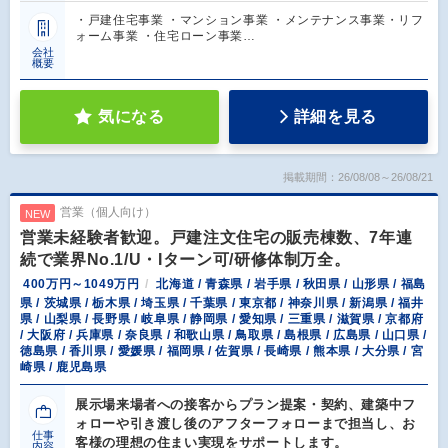
・戸建住宅事業 ・マンション事業 ・メンテナンス事業・リフ
ォーム事業 ・住宅ローン事業…
会社
概要
気になる
詳細を見る
掲載期間：26/08/08～26/08/21
営業（個人向け）
NEW
営業未経験者歓迎。戸建注文住宅の販売棟数、7年連
続で業界No.1/U・Iターン可/研修体制万全。
400万円～1049万円
北海道 / 青森県 / 岩手県 / 秋田県 / 山形県 / 福島
県 / 茨城県 / 栃木県 / 埼玉県 / 千葉県 / 東京都 / 神奈川県 / 新潟県 / 福井
県 / 山梨県 / 長野県 / 岐阜県 / 静岡県 / 愛知県 / 三重県 / 滋賀県 / 京都府
/ 大阪府 / 兵庫県 / 奈良県 / 和歌山県 / 鳥取県 / 島根県 / 広島県 / 山口県 /
徳島県 / 香川県 / 愛媛県 / 福岡県 / 佐賀県 / 長崎県 / 熊本県 / 大分県 / 宮
崎県 / 鹿児島県
展示場来場者への接客からプラン提案・契約、建築中フ
ォローや引き渡し後のアフターフォローまで担当し、お
仕事
客様の理想の住まい実現をサポートします。
内容