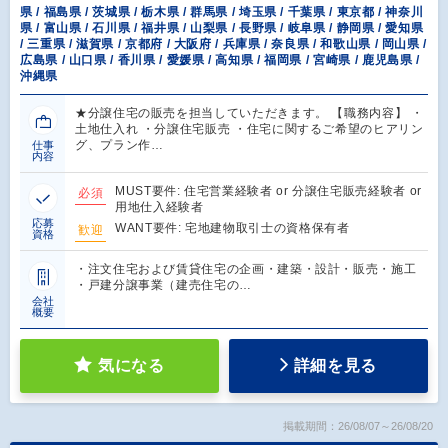
県 / 福島県 / 茨城県 / 栃木県 / 群馬県 / 埼玉県 / 千葉県 / 東京都 / 神奈川
県 / 富山県 / 石川県 / 福井県 / 山梨県 / 長野県 / 岐阜県 / 静岡県 / 愛知県
/ 三重県 / 滋賀県 / 京都府 / 大阪府 / 兵庫県 / 奈良県 / 和歌山県 / 岡山県 /
広島県 / 山口県 / 香川県 / 愛媛県 / 高知県 / 福岡県 / 宮崎県 / 鹿児島県 /
沖縄県
★分譲住宅の販売を担当していただきます。 【職務内容】 ・
土地仕入れ ・分譲住宅販売 ・住宅に関するご希望のヒアリン
グ、プラン作…
仕事
内容
MUST要件: 住宅営業経験者 or 分譲住宅販売経験者 or
必須
用地仕入経験者
応募
WANT要件: 宅地建物取引士の資格保有者
歓迎
資格
・注文住宅および賃貸住宅の企画・建築・設計・販売・施工
・戸建分譲事業（建売住宅の…
会社
概要
気になる
詳細を見る
掲載期間：26/08/07～26/08/20