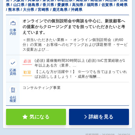
県 / 山口県 / 徳島県 / 香川県 / 愛媛県 / 高知県 / 福岡県 / 佐賀県 / 長崎県
/ 熊本県 / 大分県 / 宮崎県 / 鹿児島県 / 沖縄県
オンラインでの個別説明会や商談を中心に、新規顧客へ
の提案からクロージングまでを担っていただきたいと考
仕事
えています。
内容
＜担当いただきたい業務＞ ・オンライン個別説明会（約60
分）の実施 ・お客様へのヒアリングおよび課題整理 ・サービ
ス提案および…
(必須) 週稼働時間30時間以上 (必須) toC営業経験が1
必須
年以上ある方（業界、…
応募
【こんな方が活躍中！】 ※一つでも当てはまっていれ
歓迎
資格
ばお話ししましょう！ ・成果が報酬…
コンサルティング事業
会社
概要
気になる
詳細を見る