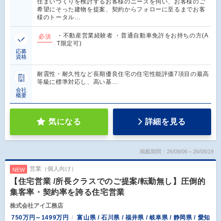
住まいづくりを検討するお客様のニーズを伺い、お客様のご
希望にそった建物を提案、契約からフォローに至るまでお客
様のトータル…
・不動産営業経験者 ・普通自動車免許をお持ちの方(A
必須
T限定可)
応募
資格
耐震性・耐久性など長期優良住宅の住宅性能評価7項目の最高
等級に標準対応し、高い基…
会社
概要
気になる
詳細を見る
掲載期間：26/08/06～26/08/19
営業（個人向け）
NEW
【住宅営業 /所長クラスでのご提案/転勤無し】圧倒的
集客率・契約率を誇る住宅営業
株式会社アイ工務店
750万円～1499万円
富山県 / 石川県 / 福井県 / 岐阜県 / 静岡県 / 愛知