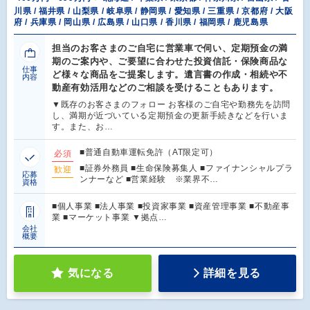
川県 / 福井県 / 山梨県 / 岐阜県 / 静岡県 / 愛知県 / 三重県 / 京都府 / 大阪
府 / 兵庫県 / 岡山県 / 広島県 / 山口県 / 香川県 / 福岡県 / 鹿児島県
担当のお客さまのご自宅に営業車で伺い、定期預金の満
期のご案内や、ご要望に合わせた投資信託・保険商品な
仕事
ど様々な商品をご提案します。遺言書の作成・相続や不
内容
動産有効活用などのご相談を受けることもあります。
▼既存のお客さまのフォロー お客様のご自宅や勤務先を訪問
し、満期が近づいている定期預金の更新手続きなどを行いま
す。また、お…
■普通自動車運転免許（AT限定可）
必須
■証券外務員 ■生命保険募集人 ■ファイナンシャルプラ
歓迎
応募
ンナーなど ■営業経験 ※業界不…
資格
■個人事業 ■法人事業 ■投資家事業 ■資産管理事業 ■不動産事
業 ■マーケット事業 ▼拠点…
会社
概要
気になる
詳細を見る