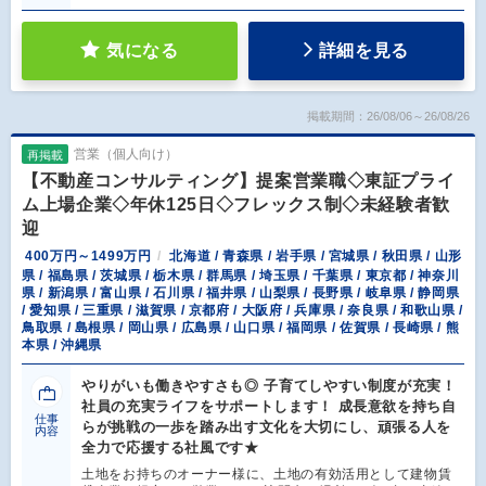
気になる
詳細を見る
掲載期間：26/08/06～26/08/26
営業（個人向け）
再掲載
【不動産コンサルティング】提案営業職◇東証プライ
ム上場企業◇年休125日◇フレックス制◇未経験者歓
迎
400万円～1499万円
北海道 / 青森県 / 岩手県 / 宮城県 / 秋田県 / 山形
県 / 福島県 / 茨城県 / 栃木県 / 群馬県 / 埼玉県 / 千葉県 / 東京都 / 神奈川
県 / 新潟県 / 富山県 / 石川県 / 福井県 / 山梨県 / 長野県 / 岐阜県 / 静岡県
/ 愛知県 / 三重県 / 滋賀県 / 京都府 / 大阪府 / 兵庫県 / 奈良県 / 和歌山県 /
鳥取県 / 島根県 / 岡山県 / 広島県 / 山口県 / 福岡県 / 佐賀県 / 長崎県 / 熊
本県 / 沖縄県
やりがいも働きやすさも◎ 子育てしやすい制度が充実！
社員の充実ライフをサポートします！ 成長意欲を持ち自
仕事
らが挑戦の一歩を踏み出す文化を大切にし、頑張る人を
内容
全力で応援する社風です★
土地をお持ちのオーナー様に、土地の有効活用として建物賃