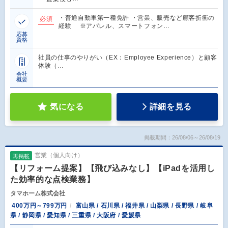
・普通自動車第一種免許 ・営業、販売など顧客折衝の
必須
経験 ※アパレル、スマートフォン…
応募
資格
社員の仕事のやりがい（EX：Employee Experience）と顧客
体験（…
会社
概要
気になる
詳細を見る
掲載期間：26/08/06～26/08/19
営業（個人向け）
再掲載
【リフォーム提案】【飛び込みなし】【iPadを活用し
た効率的な点検業務】
タマホーム株式会社
400万円～799万円
富山県 / 石川県 / 福井県 / 山梨県 / 長野県 / 岐阜
県 / 静岡県 / 愛知県 / 三重県 / 大阪府 / 愛媛県