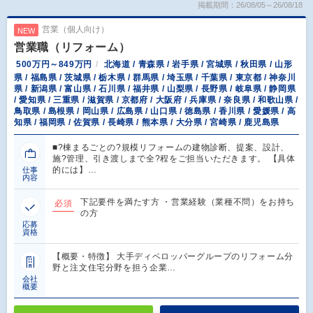
掲載期間：26/08/05～26/08/18
営業（個人向け）
NEW
営業職（リフォーム）
500万円～849万円
北海道 / 青森県 / 岩手県 / 宮城県 / 秋田県 / 山形
県 / 福島県 / 茨城県 / 栃木県 / 群馬県 / 埼玉県 / 千葉県 / 東京都 / 神奈川
県 / 新潟県 / 富山県 / 石川県 / 福井県 / 山梨県 / 長野県 / 岐阜県 / 静岡県
/ 愛知県 / 三重県 / 滋賀県 / 京都府 / 大阪府 / 兵庫県 / 奈良県 / 和歌山県 /
鳥取県 / 島根県 / 岡山県 / 広島県 / 山口県 / 徳島県 / 香川県 / 愛媛県 / 高
知県 / 福岡県 / 佐賀県 / 長崎県 / 熊本県 / 大分県 / 宮崎県 / 鹿児島県
■?棟まるごとの?規模リフォームの建物診断、提案、設計、
施?管理、引き渡しまで全?程をご担当いただきます。 【具体
的には】…
仕事
内容
下記要件を満たす方 ・営業経験（業種不問）をお持ち
必須
の方
応募
資格
【概要・特徴】 大手ディベロッパーグループのリフォーム分
野と注文住宅分野を担う企業…
会社
概要