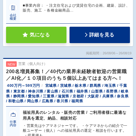
■事業内容： ・注文住宅および賃貸住宅の企画、建築、設計、
販売、施工 ・各種金融商品…
会社
概要
気になる
詳細を見る
掲載期間：26/08/06～26/08/19
営業（個人向け）
NEW
200名増員募集！／40代の業界未経験者歓迎の営業職
／AI化／１０項目のうち５個以上あてはまる方へ！
400万円～599万円
宮城県 / 茨城県 / 栃木県 / 群馬県 / 埼玉県 / 千葉
県 / 東京都 / 神奈川県 / 富山県 / 石川県 / 福井県 / 山梨県 / 長野県 / 岐阜
県 / 静岡県 / 愛知県 / 三重県 / 滋賀県 / 京都府 / 大阪府 / 兵庫県 / 奈良県
/ 和歌山県 / 岡山県 / 広島県 / 香川県 / 福岡県
福祉用具のレンタル・販売の営業 / ご利用者様に最適な
用具を選定、納品、相談対応
仕事
内容
・営業先はケアマネジャーです。 ・ケアマネからの紹介で一
般ユーザー（個人）への福祉用具の選定・相談を行います。
・提案後も…