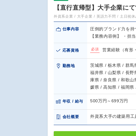
【直行直帰型】大手企業にて営
外資系企業
大手企業
英語力不問
土日祝休
圧倒的ブランド力を持
仕事内容
【業務内容例】 ・担当
必須
営業経験（有形
応募資格
茨城県 / 栃木県 / 群馬県
勤務地
福井県 / 山梨県 / 長野県
庫県 / 奈良県 / 和歌山県
媛県 / 高知県 / 福岡県 
500万円～699万円
年収 / 給与
外資系大手の建築用工
会社概要