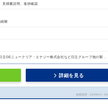
、見積書説明、進捗確認
許
務経験
日立GEニュークリア・エナジー株式会社など日立グループ他の製…
詳細を見る
掲載期間：26/08/04～26/