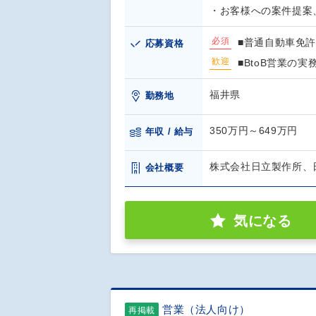
・お客様への案件提案
必須
■普通自動車免
応募資格
歓迎
■BtoB営業の実
福井県
勤務地
350万円～649万円
年収 / 給与
株式会社日立製作所、
会社概要
気になる
営業（法人向け）
再掲載