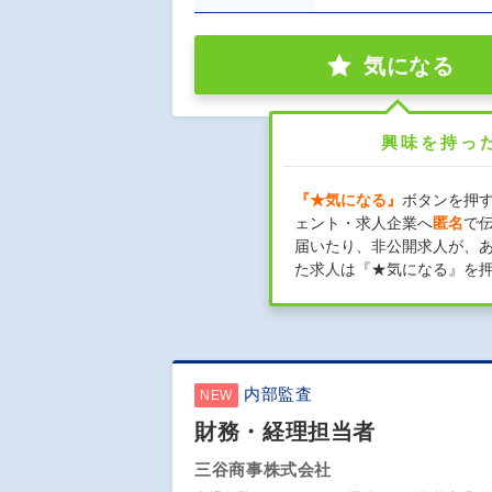
気になる
興味を持っ
『★気になる』
ボタンを押
ェント・求人企業へ
匿名
で
届いたり、非公開求人が、
た求人は『★気になる』を
内部監査
NEW
財務・経理担当者
三谷商事株式会社