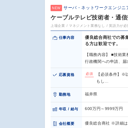
サーバ・ネットワークエンジニ
NEW
ケーブルテレビ技術者・通信
上場企業
マネジメント業務なし
英語力が必
優良総合商社での募
仕事内容
る方は歓迎です。
【職務内容】 ■技術
行政機関への申請、届
必須
【必須条件】※
応募資格
もし…
福井県
勤務地
600万円～9999万円
年収 / 給与
優良総合商社 ※詳細
会社概要