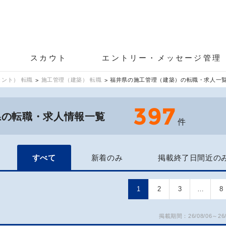
スカウト
エントリー・メッセージ管理
ント） 転職
施工管理（建築） 転職
福井県の施工管理（建築）の転職・求人一
397
県の転職・求人情報一覧
件
すべて
新着のみ
掲載終了日間近の
1
2
3
…
8
掲載期間：26/08/06～26/