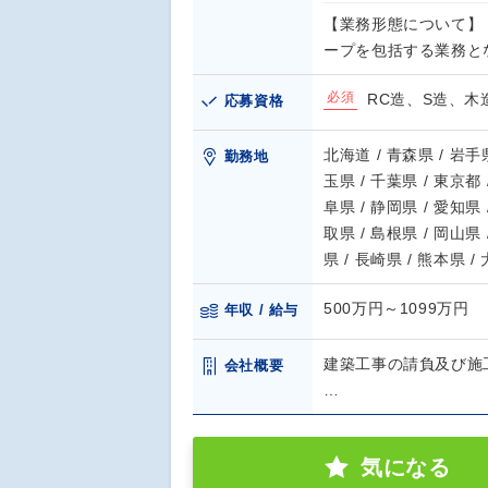
【業務形態について】
ープを包括する業務と
必須
RC造、S造、
応募資格
北海道 / 青森県 / 岩手県
勤務地
玉県 / 千葉県 / 東京都 
阜県 / 静岡県 / 愛知県 
取県 / 島根県 / 岡山県 
県 / 長崎県 / 熊本県 /
500万円～1099万円
年収 / 給与
建築工事の請負及び施
会社概要
…
気になる