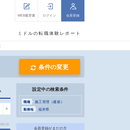
WEB履歴書
ログイン
会員登録
ミドルの転職体験レポート
覧
条件の変更
設定中の検索条件
み
施工管理（建築）
職種
>
福井県
勤務地
08/19
会員登録がまだの方