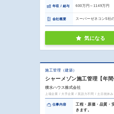
600万円～1149万円
年収 / 給与
スーパーゼネコン5社
会社概要
気になる
施工管理（建築）
シャーメゾン施工管理【年間休
積水ハウス株式会社
上場企業
大手企業
英語力不問
土日祝休み
工程・原価・品質・
仕事内容
きます。