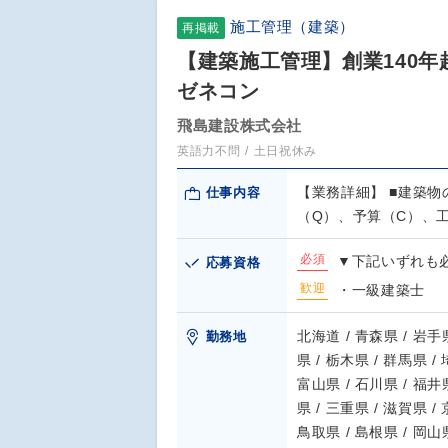
施工管理（建築）
再掲載
【建築施工管理】創業140
ゼネコン
飛島建設株式会社
英語力不問
土日祝休み
【業務詳細】 ■建築物
仕事内容
（Q）、予算（C）、
必須
▼下記いずれも必
応募資格
歓迎
・一級建築士
北海道 / 青森県 / 岩手県
勤務地
県 / 栃木県 / 群馬県 /
富山県 / 石川県 / 福井県
県 / 三重県 / 滋賀県 /
鳥取県 / 島根県 / 岡山県