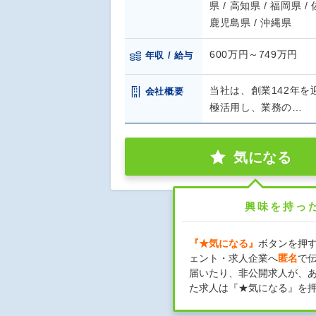
県 / 高知県 / 福岡県 /
鹿児島県 / 沖縄県
600万円～749万円
年収 / 給与
当社は、創業142年
会社概要
極活用し、業務の…
気になる
興味を持っ
『★気になる』
ボタンを押
ェント・求人企業へ
匿名
で
届いたり、非公開求人が、
た求人は『★気になる』を