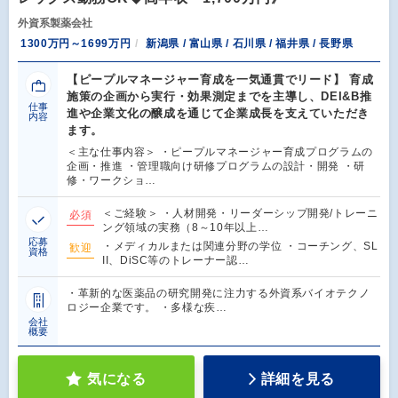
外資系製薬会社
1300万円～1699万円
新潟県 / 富山県 / 石川県 / 福井県 / 長野県
【ピープルマネージャー育成を一気通貫でリード】 育成
施策の企画から実行・効果測定までを主導し、DEI&B推
仕事
進や企業文化の醸成を通じて企業成長を支えていただき
内容
ます。
＜主な仕事内容＞ ・ピープルマネージャー育成プログラムの
企画・推進 ・管理職向け研修プログラムの設計・開発 ・研
修・ワークショ…
＜ご経験＞ ・人材開発・リーダーシップ開発/トレーニ
必須
ング領域の実務（8～10年以上…
応募
・メディカルまたは関連分野の学位 ・コーチング、SL
歓迎
資格
II、DiSC等のトレーナー認…
・革新的な医薬品の研究開発に注力する外資系バイオテクノ
ロジー企業です。 ・多様な疾…
会社
概要
気になる
詳細を見る