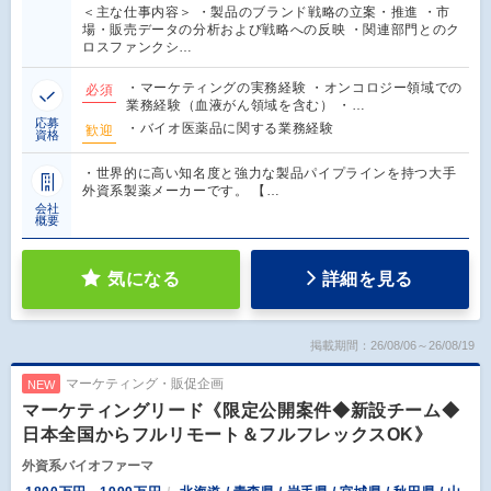
＜主な仕事内容＞ ・製品のブランド戦略の立案・推進 ・市
場・販売データの分析および戦略への反映 ・関連部門とのク
ロスファンクシ…
・マーケティングの実務経験 ・オンコロジー領域での
必須
業務経験（血液がん領域を含む） ・…
応募
・バイオ医薬品に関する業務経験
歓迎
資格
・世界的に高い知名度と強力な製品パイプラインを持つ大手
外資系製薬メーカーです。 【…
会社
概要
気になる
詳細を見る
掲載期間：26/08/06～26/08/19
マーケティング・販促企画
NEW
マーケティングリード《限定公開案件◆新設チーム◆
日本全国からフルリモート＆フルフレックスOK》
外資系バイオファーマ