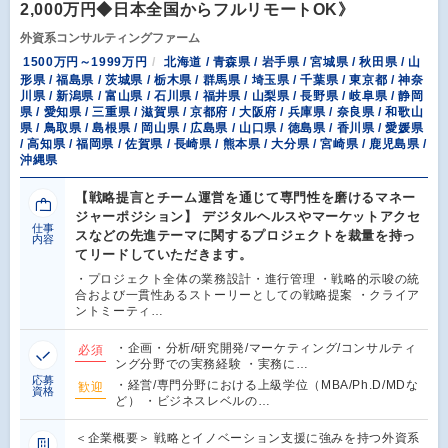
2,000万円◆日本全国からフルリモートOK》
外資系コンサルティングファーム
1500万円～1999万円
北海道 / 青森県 / 岩手県 / 宮城県 / 秋田県 / 山
形県 / 福島県 / 茨城県 / 栃木県 / 群馬県 / 埼玉県 / 千葉県 / 東京都 / 神奈
川県 / 新潟県 / 富山県 / 石川県 / 福井県 / 山梨県 / 長野県 / 岐阜県 / 静岡
県 / 愛知県 / 三重県 / 滋賀県 / 京都府 / 大阪府 / 兵庫県 / 奈良県 / 和歌山
県 / 鳥取県 / 島根県 / 岡山県 / 広島県 / 山口県 / 徳島県 / 香川県 / 愛媛県
/ 高知県 / 福岡県 / 佐賀県 / 長崎県 / 熊本県 / 大分県 / 宮崎県 / 鹿児島県 /
沖縄県
【戦略提言とチーム運営を通じて専門性を磨けるマネー
ジャーポジション】 デジタルヘルスやマーケットアクセ
仕事
スなどの先進テーマに関するプロジェクトを裁量を持っ
内容
てリードしていただきます。
・プロジェクト全体の業務設計・進行管理 ・戦略的示唆の統
合および一貫性あるストーリーとしての戦略提案 ・クライア
ントミーティ…
・企画・分析/研究開発/マーケティング/コンサルティ
必須
ング分野での実務経験 ・実務に…
応募
・経営/専門分野における上級学位（MBA/Ph.D/MDな
歓迎
資格
ど） ・ビジネスレベルの…
＜企業概要＞ 戦略とイノベーション支援に強みを持つ外資系