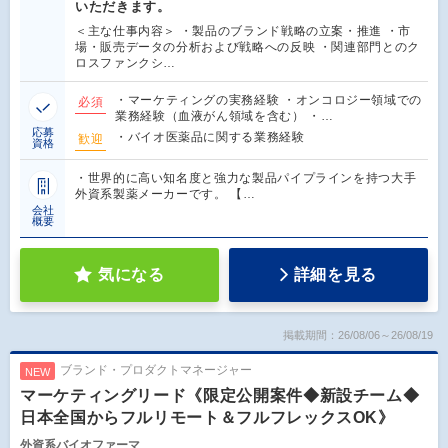
いただきます。
＜主な仕事内容＞ ・製品のブランド戦略の立案・推進 ・市
場・販売データの分析および戦略への反映 ・関連部門とのク
ロスファンクシ…
・マーケティングの実務経験 ・オンコロジー領域での
必須
業務経験（血液がん領域を含む） ・…
応募
・バイオ医薬品に関する業務経験
歓迎
資格
・世界的に高い知名度と強力な製品パイプラインを持つ大手
外資系製薬メーカーです。 【…
会社
概要
気になる
詳細を見る
掲載期間：26/08/06～26/08/19
ブランド・プロダクトマネージャー
NEW
マーケティングリード《限定公開案件◆新設チーム◆
日本全国からフルリモート＆フルフレックスOK》
外資系バイオファーマ