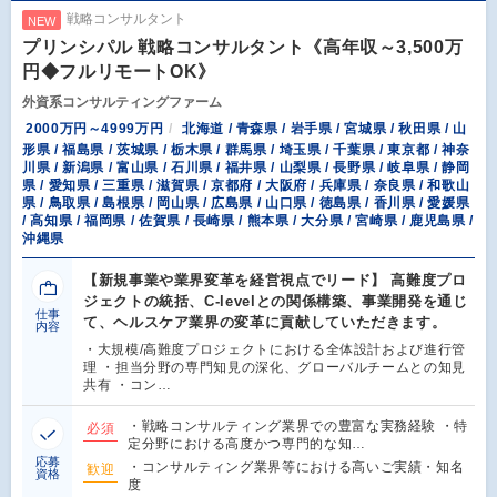
戦略コンサルタント
NEW
プリンシパル 戦略コンサルタント《高年収～3,500万
円◆フルリモートOK》
外資系コンサルティングファーム
2000万円～4999万円
北海道 / 青森県 / 岩手県 / 宮城県 / 秋田県 / 山
形県 / 福島県 / 茨城県 / 栃木県 / 群馬県 / 埼玉県 / 千葉県 / 東京都 / 神奈
川県 / 新潟県 / 富山県 / 石川県 / 福井県 / 山梨県 / 長野県 / 岐阜県 / 静岡
県 / 愛知県 / 三重県 / 滋賀県 / 京都府 / 大阪府 / 兵庫県 / 奈良県 / 和歌山
県 / 鳥取県 / 島根県 / 岡山県 / 広島県 / 山口県 / 徳島県 / 香川県 / 愛媛県
/ 高知県 / 福岡県 / 佐賀県 / 長崎県 / 熊本県 / 大分県 / 宮崎県 / 鹿児島県 /
沖縄県
【新規事業や業界変革を経営視点でリード】 高難度プロ
ジェクトの統括、C-levelとの関係構築、事業開発を通じ
仕事
て、ヘルスケア業界の変革に貢献していただきます。
内容
・大規模/高難度プロジェクトにおける全体設計および進行管
理 ・担当分野の専門知見の深化、グローバルチームとの知見
共有 ・コン…
・戦略コンサルティング業界での豊富な実務経験 ・特
必須
定分野における高度かつ専門的な知…
応募
・コンサルティング業界等における高いご実績・知名
歓迎
資格
度