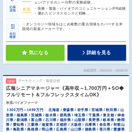
ョン/アドボカシー分野の実務経験…
応募
・医療・製薬・バイオでのコミュニケーション/PR経験
歓迎
資格
・優れたビジネスセンスと戦略…
・オンコロジー領域をはじめ複数の重点領域をカバーする米
国発の製薬メーカーです。 ・…
会社
概要
気になる
詳細を見る
掲載期間：26/08/06～26/08/19
マーケティング・販促企画
NEW
広報シニアマネージャー《高年収～1,700万円＋SO◆
フルリモート＆フルフレックスタイムOK》
米系バイオファーマ
1300万円～1699万円
北海道 / 青森県 / 岩手県 / 宮城県 / 秋田県 / 山
形県 / 福島県 / 茨城県 / 栃木県 / 群馬県 / 埼玉県 / 千葉県 / 東京都 / 神奈
川県 / 新潟県 / 富山県 / 石川県 / 福井県 / 山梨県 / 長野県 / 岐阜県 / 静岡
県 / 愛知県 / 三重県 / 滋賀県 / 京都府 / 大阪府 / 兵庫県 / 奈良県 / 和歌山
県 / 鳥取県 / 島根県 / 岡山県 / 広島県 / 山口県 / 徳島県 / 香川県 / 愛媛県