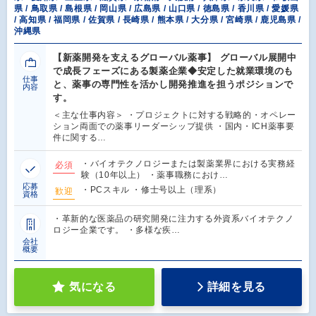
県 / 鳥取県 / 島根県 / 岡山県 / 広島県 / 山口県 / 徳島県 / 香川県 / 愛媛県
/ 高知県 / 福岡県 / 佐賀県 / 長崎県 / 熊本県 / 大分県 / 宮崎県 / 鹿児島県 /
沖縄県
【新薬開発を支えるグローバル薬事】 グローバル展開中
で成長フェーズにある製薬企業◆安定した就業環境のも
仕事
と、薬事の専門性を活かし開発推進を担うポジションで
内容
す。
＜主な仕事内容＞ ・プロジェクトに対する戦略的・オペレー
ション両面での薬事リーダーシップ提供 ・国内・ICH薬事要
件に関する…
・バイオテクノロジーまたは製薬業界における実務経
必須
験（10年以上） ・薬事職務におけ…
応募
・PCスキル ・修士号以上（理系）
歓迎
資格
・革新的な医薬品の研究開発に注力する外資系バイオテクノ
ロジー企業です。 ・多様な疾…
会社
概要
気になる
詳細を見る