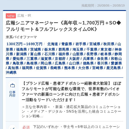
掲載期間：26/08/06～26/08/19
広報・IR
NEW
広報シニアマネージャー《高年収～1,700万円＋SO◆
フルリモート＆フルフレックスタイムOK》
米系バイオファーマ
1300万円～1699万円
北海道 / 青森県 / 岩手県 / 宮城県 / 秋田県 / 山
形県 / 福島県 / 茨城県 / 栃木県 / 群馬県 / 埼玉県 / 千葉県 / 東京都 / 神奈
川県 / 新潟県 / 富山県 / 石川県 / 福井県 / 山梨県 / 長野県 / 岐阜県 / 静岡
県 / 愛知県 / 三重県 / 滋賀県 / 京都府 / 大阪府 / 兵庫県 / 奈良県 / 和歌山
県 / 鳥取県 / 島根県 / 岡山県 / 広島県 / 山口県 / 徳島県 / 香川県 / 愛媛県
/ 高知県 / 福岡県 / 佐賀県 / 長崎県 / 熊本県 / 大分県 / 宮崎県 / 鹿児島県 /
沖縄県
【ブランド広報・患者アドボカシー経験者大歓迎】 ほぼ
フルリモートが可能な柔軟な環境で、世界有数のバイオ
仕事
ファーマの新薬ローンチに向けた広報＋患者アドボカシ
内容
ー活動をリードいただけます！
＜主な仕事内容＞ ・新薬・適応拡大製品のコミュニケーショ
ン ・メディア・デジタル・SNSを活用した統合コミュニケー
ション戦略…
下記のいずれか ・学士号＋6年以上のコミュニケーシ
必須