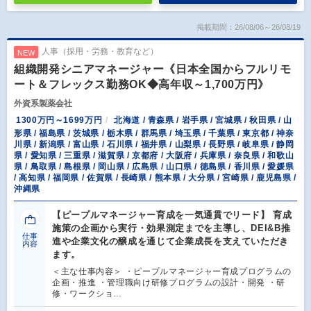
掲載期間：26/08/06～26/08/19
人事（採用・労務・教育など）
NEW
組織開発シニアマネージャー《日本全国からフルリモ
ート＆フレックス勤務OK◆高年収～1,700万円》
外資系製薬会社
1300万円～1699万円
北海道 / 青森県 / 岩手県 / 宮城県 / 秋田県 / 山
形県 / 福島県 / 茨城県 / 栃木県 / 群馬県 / 埼玉県 / 千葉県 / 東京都 / 神奈
川県 / 新潟県 / 富山県 / 石川県 / 福井県 / 山梨県 / 長野県 / 岐阜県 / 静岡
県 / 愛知県 / 三重県 / 滋賀県 / 京都府 / 大阪府 / 兵庫県 / 奈良県 / 和歌山
県 / 鳥取県 / 島根県 / 岡山県 / 広島県 / 山口県 / 徳島県 / 香川県 / 愛媛県
/ 高知県 / 福岡県 / 佐賀県 / 長崎県 / 熊本県 / 大分県 / 宮崎県 / 鹿児島県 /
沖縄県
【ピープルマネージャー育成を一気通貫でリード】 育成
施策の企画から実行・効果測定までを主導し、DEI&B推
仕事
進や企業文化の醸成を通じて企業成長を支えていただき
内容
ます。
＜主な仕事内容＞ ・ピープルマネージャー育成プログラムの
企画・推進 ・管理職向け研修プログラムの設計・開発 ・研
修・ワークショ…