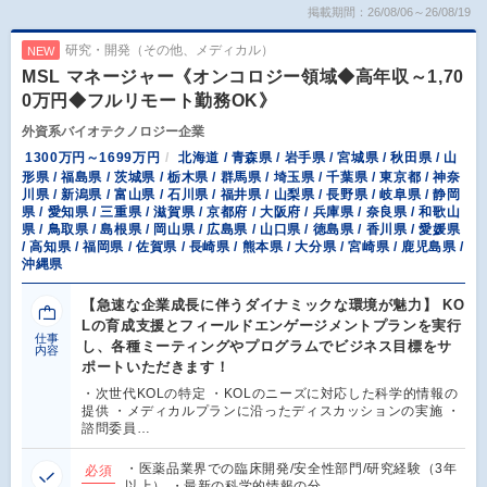
掲載期間：26/08/06～26/08/19
研究・開発（その他、メディカル）
NEW
MSL マネージャー《オンコロジー領域◆高年収～1,70
0万円◆フルリモート勤務OK》
外資系バイオテクノロジー企業
1300万円～1699万円
北海道 / 青森県 / 岩手県 / 宮城県 / 秋田県 / 山
形県 / 福島県 / 茨城県 / 栃木県 / 群馬県 / 埼玉県 / 千葉県 / 東京都 / 神奈
川県 / 新潟県 / 富山県 / 石川県 / 福井県 / 山梨県 / 長野県 / 岐阜県 / 静岡
県 / 愛知県 / 三重県 / 滋賀県 / 京都府 / 大阪府 / 兵庫県 / 奈良県 / 和歌山
県 / 鳥取県 / 島根県 / 岡山県 / 広島県 / 山口県 / 徳島県 / 香川県 / 愛媛県
/ 高知県 / 福岡県 / 佐賀県 / 長崎県 / 熊本県 / 大分県 / 宮崎県 / 鹿児島県 /
沖縄県
【急速な企業成長に伴うダイナミックな環境が魅力】 KO
Lの育成支援とフィールドエンゲージメントプランを実行
仕事
し、各種ミーティングやプログラムでビジネス目標をサ
内容
ポートいただきます！
・次世代KOLの特定 ・KOLのニーズに対応した科学的情報の
提供 ・メディカルプランに沿ったディスカッションの実施 ・
諮問委員…
・医薬品業界での臨床開発/安全性部門/研究経験（3年
必須
以上） ・最新の科学的情報の分…