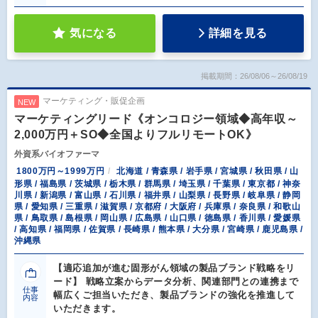
気になる
詳細を見る
掲載期間：26/08/06～26/08/19
マーケティング・販促企画
NEW
マーケティングリード《オンコロジー領域◆高年収～
2,000万円＋SO◆全国よりフルリモートOK》
外資系バイオファーマ
1800万円～1999万円
北海道 / 青森県 / 岩手県 / 宮城県 / 秋田県 / 山
形県 / 福島県 / 茨城県 / 栃木県 / 群馬県 / 埼玉県 / 千葉県 / 東京都 / 神奈
川県 / 新潟県 / 富山県 / 石川県 / 福井県 / 山梨県 / 長野県 / 岐阜県 / 静岡
県 / 愛知県 / 三重県 / 滋賀県 / 京都府 / 大阪府 / 兵庫県 / 奈良県 / 和歌山
県 / 鳥取県 / 島根県 / 岡山県 / 広島県 / 山口県 / 徳島県 / 香川県 / 愛媛県
/ 高知県 / 福岡県 / 佐賀県 / 長崎県 / 熊本県 / 大分県 / 宮崎県 / 鹿児島県 /
沖縄県
【適応追加が進む固形がん領域の製品ブランド戦略をリ
ード】 戦略立案からデータ分析、関連部門との連携まで
仕事
幅広くご担当いただき、製品ブランドの強化を推進して
内容
いただきます。