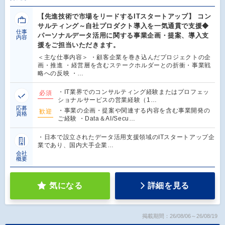
【先進技術で市場をリードするITスタートアップ】 コン
サルティング～自社プロダクト導入を一気通貫で支援◆
仕事
パーソナルデータ活用に関する事業企画・提案、導入支
内容
援をご担当いただきます。
＜主な仕事内容＞ ・顧客企業を巻き込んだプロジェクトの企
画・推進 ・経営層を含むステークホルダーとの折衝・事業戦
略への反映 ・…
・IT業界でのコンサルティング経験またはプロフェッ
必須
ショナルサービスの営業経験（1…
応募
・事業の企画・提案や関連する内容を含む事業開発の
歓迎
資格
ご経験 ・Data＆AI/Secu…
・日本で設立されたデータ活用支援領域のITスタートアップ企
業であり、国内大手企業…
会社
概要
気になる
詳細を見る
掲載期間：26/08/06～26/08/19