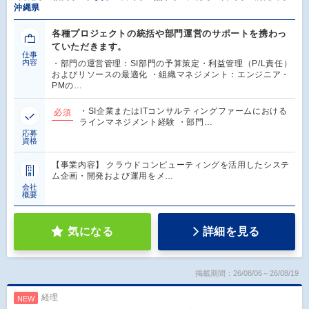
沖縄県
各種プロジェクトの統括や部門運営のサポートを携わっ
ていただきます。
仕事
内容
・部門の運営管理：SI部門の予算策定・利益管理（P/L責任）
およびリソースの最適化 ・組織マネジメント：エンジニア・
PMの…
・SI企業またはITコンサルティングファームにおける
必須
ラインマネジメント経験 ・部門…
応募
資格
【事業内容】 クラウドコンピューティングを活用したシステ
ム企画・開発および運用をメ…
会社
概要
気になる
詳細を見る
掲載期間：26/08/06～26/08/19
経理
NEW