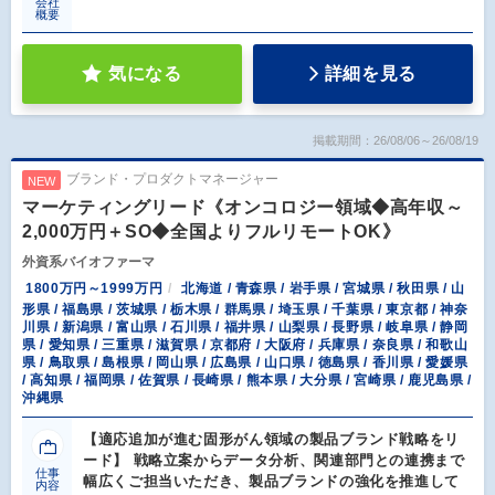
会社
概要
気になる
詳細を見る
掲載期間：26/08/06～26/08/19
ブランド・プロダクトマネージャー
NEW
マーケティングリード《オンコロジー領域◆高年収～
2,000万円＋SO◆全国よりフルリモートOK》
外資系バイオファーマ
1800万円～1999万円
北海道 / 青森県 / 岩手県 / 宮城県 / 秋田県 / 山
形県 / 福島県 / 茨城県 / 栃木県 / 群馬県 / 埼玉県 / 千葉県 / 東京都 / 神奈
川県 / 新潟県 / 富山県 / 石川県 / 福井県 / 山梨県 / 長野県 / 岐阜県 / 静岡
県 / 愛知県 / 三重県 / 滋賀県 / 京都府 / 大阪府 / 兵庫県 / 奈良県 / 和歌山
県 / 鳥取県 / 島根県 / 岡山県 / 広島県 / 山口県 / 徳島県 / 香川県 / 愛媛県
/ 高知県 / 福岡県 / 佐賀県 / 長崎県 / 熊本県 / 大分県 / 宮崎県 / 鹿児島県 /
沖縄県
【適応追加が進む固形がん領域の製品ブランド戦略をリ
ード】 戦略立案からデータ分析、関連部門との連携まで
仕事
幅広くご担当いただき、製品ブランドの強化を推進して
内容