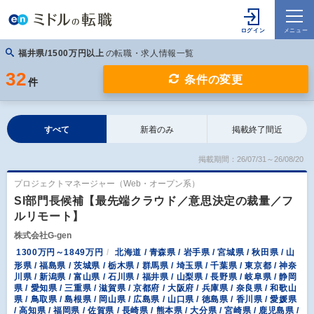
福井県/1500万円以上
の転職・求人情報一覧
32
条件の変更
件
すべて
新着のみ
掲載終了間近
掲載期間：26/07/31～26/08/20
プロジェクトマネージャー（Web・オープン系）
SI部門長候補【最先端クラウド／意思決定の裁量／フ
ルリモート】
株式会社G-gen
1300万円～1849万円
北海道 / 青森県 / 岩手県 / 宮城県 / 秋田県 / 山
形県 / 福島県 / 茨城県 / 栃木県 / 群馬県 / 埼玉県 / 千葉県 / 東京都 / 神奈
川県 / 新潟県 / 富山県 / 石川県 / 福井県 / 山梨県 / 長野県 / 岐阜県 / 静岡
県 / 愛知県 / 三重県 / 滋賀県 / 京都府 / 大阪府 / 兵庫県 / 奈良県 / 和歌山
県 / 鳥取県 / 島根県 / 岡山県 / 広島県 / 山口県 / 徳島県 / 香川県 / 愛媛県
/ 高知県 / 福岡県 / 佐賀県 / 長崎県 / 熊本県 / 大分県 / 宮崎県 / 鹿児島県 /