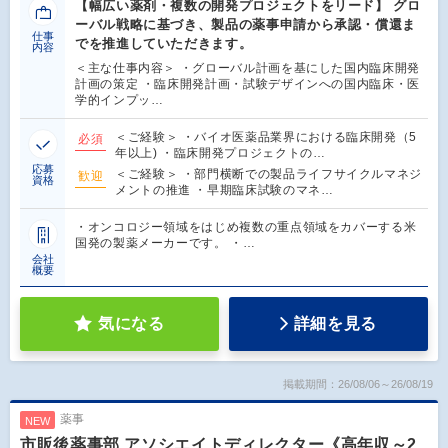
【幅広い薬剤・複数の開発プロジェクトをリード】 グロ
ーバル戦略に基づき、製品の薬事申請から承認・償還ま
仕事
でを推進していただきます。
内容
＜主な仕事内容＞ ・グローバル計画を基にした国内臨床開発
計画の策定 ・臨床開発計画・試験デザインへの国内臨床・医
学的インプッ…
＜ご経験＞ ・バイオ医薬品業界における臨床開発（5
必須
年以上) ・臨床開発プロジェクトの…
応募
＜ご経験＞ ・部門横断での製品ライフサイクルマネジ
歓迎
資格
メントの推進 ・早期臨床試験のマネ…
・オンコロジー領域をはじめ複数の重点領域をカバーする米
国発の製薬メーカーです。 ・…
会社
概要
気になる
詳細を見る
掲載期間：26/08/06～26/08/19
薬事
NEW
市販後薬事部 アソシエイトディレクター《高年収～2,