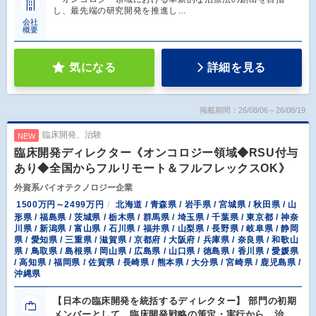
し、最先端の研究開発を推進し…
会社
概要
気になる
詳細を見る
掲載期間：26/08/06～26/08/19
臨床開発、治験
NEW
臨床開発ディレクター《オンコロジー領域◆RSU付与
あり◆全国からフルリモート＆フルフレックスOK》
外資系バイオテクノロジー企業
1500万円～2499万円
北海道 / 青森県 / 岩手県 / 宮城県 / 秋田県 / 山
形県 / 福島県 / 茨城県 / 栃木県 / 群馬県 / 埼玉県 / 千葉県 / 東京都 / 神奈
川県 / 新潟県 / 富山県 / 石川県 / 福井県 / 山梨県 / 長野県 / 岐阜県 / 静岡
県 / 愛知県 / 三重県 / 滋賀県 / 京都府 / 大阪府 / 兵庫県 / 奈良県 / 和歌山
県 / 鳥取県 / 島根県 / 岡山県 / 広島県 / 山口県 / 徳島県 / 香川県 / 愛媛県
/ 高知県 / 福岡県 / 佐賀県 / 長崎県 / 熊本県 / 大分県 / 宮崎県 / 鹿児島県 /
沖縄県
【日本の臨床開発を統括するディレクター】 部門の初期
メンバーとして、臨床開発戦略の策定・実行から、治