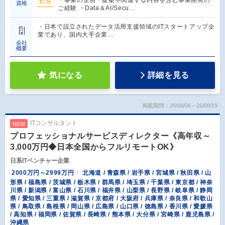
・事業の企画・提案や関連する内容を含む事業開発の
歓迎
資格
ご経験 ・Data＆AI/Secu…
・日本で設立されたデータ活用支援領域のITスタートアップ企
業であり、国内大手企業…
会社
概要
気になる
詳細を見る
掲載期間：26/08/06～26/08/19
ITコンサルタント
NEW
プロフェッショナルサービスディレクター《高年収～
3,000万円◆日本全国からフルリモートOK》
日系ITベンチャー企業
2000万円～2999万円
北海道 / 青森県 / 岩手県 / 宮城県 / 秋田県 / 山
形県 / 福島県 / 茨城県 / 栃木県 / 群馬県 / 埼玉県 / 千葉県 / 東京都 / 神奈
川県 / 新潟県 / 富山県 / 石川県 / 福井県 / 山梨県 / 長野県 / 岐阜県 / 静岡
県 / 愛知県 / 三重県 / 滋賀県 / 京都府 / 大阪府 / 兵庫県 / 奈良県 / 和歌山
県 / 鳥取県 / 島根県 / 岡山県 / 広島県 / 山口県 / 徳島県 / 香川県 / 愛媛県
/ 高知県 / 福岡県 / 佐賀県 / 長崎県 / 熊本県 / 大分県 / 宮崎県 / 鹿児島県 /
沖縄県