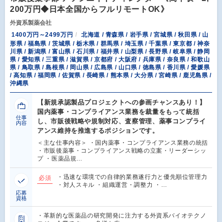
200万円◆日本全国からフルリモートOK》
外資系製薬会社
1400万円～2499万円
北海道 / 青森県 / 岩手県 / 宮城県 / 秋田県 / 山
形県 / 福島県 / 茨城県 / 栃木県 / 群馬県 / 埼玉県 / 千葉県 / 東京都 / 神奈
川県 / 新潟県 / 富山県 / 石川県 / 福井県 / 山梨県 / 長野県 / 岐阜県 / 静岡
県 / 愛知県 / 三重県 / 滋賀県 / 京都府 / 大阪府 / 兵庫県 / 奈良県 / 和歌山
県 / 鳥取県 / 島根県 / 岡山県 / 広島県 / 山口県 / 徳島県 / 香川県 / 愛媛県
/ 高知県 / 福岡県 / 佐賀県 / 長崎県 / 熊本県 / 大分県 / 宮崎県 / 鹿児島県 /
沖縄県
【新規承認製品プロジェクトへの参画チャンスあり！】
国内薬事・コンプライアンス業務を裁量をもって統括
仕事
し、市販後戦略や規制対応、査察管理、薬事コンプライ
内容
アンス維持を推進するポジションです。
＜主な仕事内容＞ ・国内薬事・コンプライアンス業務の統括
・市販後薬事・コンプライアンス戦略の立案・リーダーシッ
プ ・医薬品規…
・迅速な環境での自律的業務遂行力と優先順位管理力
必須
・対人スキル ・組織運営・調整力 ・…
応募
資格
・革新的な医薬品の研究開発に注力する外資系バイオテクノ