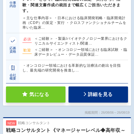
仕事
験・関連文書作成の統括まで幅広くご担当いただきま
内容
す。
＜主な仕事内容＞ ・日本における臨床開発戦略・臨床開発計
画（CDP）の策定・実行 ・クロスファンクショナルチームを
率いた臨床…
＜ご経験＞ ・製薬/バイオテクノロジー業界におけるク
必須
リニカルサイエンティスト/関連…
応募
＜ご経験＞ ・オンコロジー領域における臨床試験 ・臨
歓迎
資格
床データレビュー・データ品質保証…
・オンコロジー領域における革新的な治療法の創出を目指
し、最先端の研究開発を推進し…
会社
概要
気になる
詳細を見る
掲載期間：26/08/06～26/08/19
戦略コンサルタント
NEW
戦略コンサルタント《マネージャーレベル◆高年収～