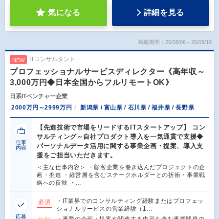
気になる
詳細を見る
掲載期間：26/08/06～26/08/19
ITコンサルタント
NEW
プロフェッショナルサービスディレクター《高年収～
3,000万円◆日本全国からフルリモートOK》
日系ITベンチャー企業
2000万円～2999万円
新潟県 / 富山県 / 石川県 / 福井県 / 長野県
【先進技術で市場をリードするITスタートアップ】 コン
サルティング～自社プロダクト導入を一気通貫で支援◆
仕事
パーソナルデータ活用に関する事業企画・提案、導入支
内容
援をご担当いただきます。
＜主な仕事内容＞ ・顧客企業を巻き込んだプロジェクトの企
画・推進 ・経営層を含むステークホルダーとの折衝・事業戦
略への反映 ・…
・IT業界でのコンサルティング経験またはプロフェッ
必須
ショナルサービスの営業経験（1…
応募