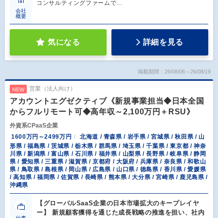
コンサルティングファームで…
会社
概要
気になる
詳細を見る
掲載期間：26/08/06～26/08/19
営業（法人向け）
NEW
アカウントエグゼクティブ《新規事業担当◆日本全国
からフルリモート可◆高年収～2,100万円＋RSU》
外資系CPaaS企業
1600万円～2499万円
北海道 / 青森県 / 岩手県 / 宮城県 / 秋田県 / 山
形県 / 福島県 / 茨城県 / 栃木県 / 群馬県 / 埼玉県 / 千葉県 / 東京都 / 神奈
川県 / 新潟県 / 富山県 / 石川県 / 福井県 / 山梨県 / 長野県 / 岐阜県 / 静岡
県 / 愛知県 / 三重県 / 滋賀県 / 京都府 / 大阪府 / 兵庫県 / 奈良県 / 和歌山
県 / 鳥取県 / 島根県 / 岡山県 / 広島県 / 山口県 / 徳島県 / 香川県 / 愛媛県
/ 高知県 / 福岡県 / 佐賀県 / 長崎県 / 熊本県 / 大分県 / 宮崎県 / 鹿児島県 /
沖縄県
【グローバルSaaS企業の日本市場拡大のキープレイヤ
ー】 新規顧客獲得を通じた成長戦略の推進を担い、社内