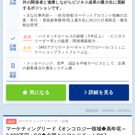
仕事
外の関係者と連携しながらビジネス成果の最大化に貢献
内容
するポジションです。
＜主な仕事内容＞ ・担当領域/ターゲットアカウント戦略の立
案・実行 ・新規顧客獲得/売上最大化に向けた計画策定・優先
順位管理…
・ハイタッチセールスの経験（5年以上） ・ビジネス
必須
リーダー等との協業・関係構築能力…
応募
・SMSアグリゲーター/キャリア/グローバルコミュニ
歓迎
資格
ケーションプラットフォームな…
・メッセージング、音声、認証を中核サービスとして、企業
の顧客接点や通信システム構…
会社
概要
気になる
詳細を見る
掲載期間：26/08/06～26/08/19
マーケティングリサーチ・分析
NEW
マーケティングリード《オンコロジー領域◆高年収～