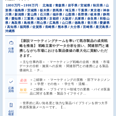
1800万円～1999万円
北海道 / 青森県 / 岩手県 / 宮城県 / 秋田県 / 山
形県 / 福島県 / 茨城県 / 栃木県 / 群馬県 / 埼玉県 / 千葉県 / 東京都 / 神奈
川県 / 新潟県 / 富山県 / 石川県 / 福井県 / 山梨県 / 長野県 / 岐阜県 / 静岡
県 / 愛知県 / 三重県 / 滋賀県 / 京都府 / 大阪府 / 兵庫県 / 奈良県 / 和歌山
県 / 鳥取県 / 島根県 / 岡山県 / 広島県 / 山口県 / 徳島県 / 香川県 / 愛媛県
/ 高知県 / 福岡県 / 佐賀県 / 長崎県 / 熊本県 / 大分県 / 宮崎県 / 鹿児島県 /
沖縄県
【新設マーケティングチームを率いて既存製品の成長戦
略を推進】 戦略立案やデータ分析を担い、関連部門と連
仕事
携しながら市場における製品価値の最大化に貢献いただ
内容
きます。
＜主な仕事内容＞ ・マーケティング戦略の企画・推進 ・市場
データの分析・施策への反映 ・関連部門との連携による製品
価値向上 ・チ…
＜ご経験＞ ・マーケティングの実務 ・部下マネジメン
必須
ト ＜学歴・その他＞ ・学士号 ・流暢…
応募
＜ご経験＞ ・プライマリー領域での業務 ・バイオ医薬
歓迎
資格
品に関する業務 ・製品ライフサイク…
・世界的に高い知名度と強力な製品パイプラインを持つ大手
外資系製薬メーカーです。 【…
会社
概要