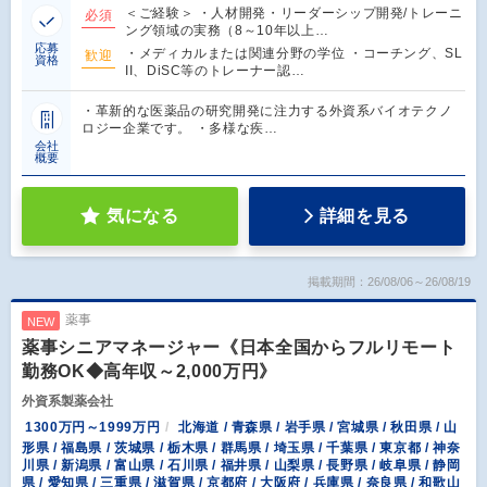
＜ご経験＞ ・人材開発・リーダーシップ開発/トレーニ
必須
ング領域の実務（8～10年以上…
応募
・メディカルまたは関連分野の学位 ・コーチング、SL
歓迎
資格
II、DiSC等のトレーナー認…
・革新的な医薬品の研究開発に注力する外資系バイオテクノ
ロジー企業です。 ・多様な疾…
会社
概要
気になる
詳細を見る
掲載期間：26/08/06～26/08/19
薬事
NEW
薬事シニアマネージャー《日本全国からフルリモート
勤務OK◆高年収～2,000万円》
外資系製薬会社
1300万円～1999万円
北海道 / 青森県 / 岩手県 / 宮城県 / 秋田県 / 山
形県 / 福島県 / 茨城県 / 栃木県 / 群馬県 / 埼玉県 / 千葉県 / 東京都 / 神奈
川県 / 新潟県 / 富山県 / 石川県 / 福井県 / 山梨県 / 長野県 / 岐阜県 / 静岡
県 / 愛知県 / 三重県 / 滋賀県 / 京都府 / 大阪府 / 兵庫県 / 奈良県 / 和歌山