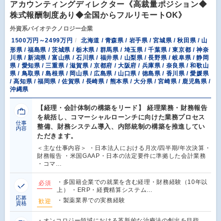
アカウンティングディレクター《高裁量ポジション◆
株式報酬制度あり◆全国からフルリモートOK》
外資系バイオテクノロジー企業
1500万円～2499万円
北海道 / 青森県 / 岩手県 / 宮城県 / 秋田県 / 山
形県 / 福島県 / 茨城県 / 栃木県 / 群馬県 / 埼玉県 / 千葉県 / 東京都 / 神奈
川県 / 新潟県 / 富山県 / 石川県 / 福井県 / 山梨県 / 長野県 / 岐阜県 / 静岡
県 / 愛知県 / 三重県 / 滋賀県 / 京都府 / 大阪府 / 兵庫県 / 奈良県 / 和歌山
県 / 鳥取県 / 島根県 / 岡山県 / 広島県 / 山口県 / 徳島県 / 香川県 / 愛媛県
/ 高知県 / 福岡県 / 佐賀県 / 長崎県 / 熊本県 / 大分県 / 宮崎県 / 鹿児島県 /
沖縄県
【経理・会計体制の構築をリード】 経理業務・財務報告
を統括し、コマーシャルローンチに向けた業務プロセス
仕事
整備、財務システム導入、内部統制の構築を推進してい
内容
ただきます。
＜主な仕事内容＞ ・日本法人における月次/四半期/年次決算・
財務報告 ・米国GAAP・日本の法定要件に準拠した会計業務
・コマ…
・多国籍企業での就業を含む経理・財務経験（10年以
必須
上） ・ERP・経費精算システム…
応募
・製薬業界での実務経験
歓迎
資格
・オンコロジー領域における革新的な治療法の創出を目指