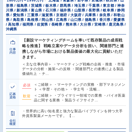
1800万円～1999万円
北海道 / 青森県 / 岩手県 / 宮城県 / 秋田県 / 山
形県 / 福島県 / 茨城県 / 栃木県 / 群馬県 / 埼玉県 / 千葉県 / 東京都 / 神奈
川県 / 新潟県 / 富山県 / 石川県 / 福井県 / 山梨県 / 長野県 / 岐阜県 / 静岡
県 / 愛知県 / 三重県 / 滋賀県 / 京都府 / 大阪府 / 兵庫県 / 奈良県 / 和歌山
県 / 鳥取県 / 島根県 / 岡山県 / 広島県 / 山口県 / 徳島県 / 香川県 / 愛媛県
/ 高知県 / 福岡県 / 佐賀県 / 長崎県 / 熊本県 / 大分県 / 宮崎県 / 鹿児島県 /
沖縄県
【新設マーケティングチームを率いて既存製品の成長戦
略を推進】 戦略立案やデータ分析を担い、関連部門と連
仕事
携しながら市場における製品価値の最大化に貢献いただ
内容
きます。
＜主な仕事内容＞ ・マーケティング戦略の企画・推進 ・市場
データの分析・施策への反映 ・関連部門との連携による製品
価値向上 ・チ…
＜ご経験＞ ・マーケティングの実務 ・部下マネジメン
必須
ト ＜学歴・その他＞ ・学士号 ・流暢…
応募
＜ご経験＞ ・プライマリー領域での業務 ・バイオ医薬
歓迎
資格
品に関する業務 ・製品ライフサイク…
・世界的に高い知名度と強力な製品パイプラインを持つ大手
外資系製薬メーカーです。 【…
会社
概要