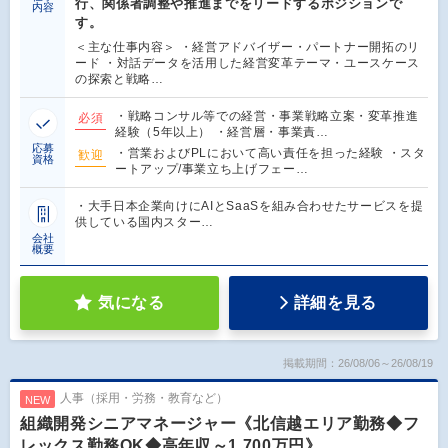
行、関係者調整や推進までをリードするポジションで
内容
す。
＜主な仕事内容＞ ・経営アドバイザー・パートナー開拓のリ
ード ・対話データを活用した経営変革テーマ・ユースケース
の探索と戦略…
・戦略コンサル等での経営・事業戦略立案・変革推進
必須
経験（5年以上） ・経営層・事業責…
応募
・営業およびPLにおいて高い責任を担った経験 ・スタ
歓迎
資格
ートアップ/事業立ち上げフェー…
・大手日本企業向けにAIとSaaSを組み合わせたサービスを提
供している国内スター…
会社
概要
気になる
詳細を見る
掲載期間：26/08/06～26/08/19
人事（採用・労務・教育など）
NEW
組織開発シニアマネージャー《北信越エリア勤務◆フ
レックス勤務OK◆高年収～1,700万円》