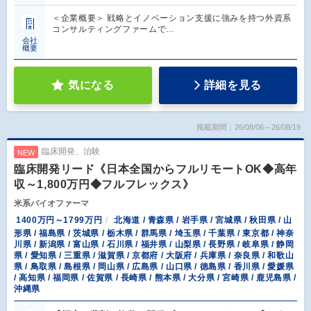
＜企業概要＞ 戦略とイノベーション支援に強みを持つ外資系
コンサルティングファームで…
会社
概要
気になる
詳細を見る
掲載期間：26/08/06～26/08/19
臨床開発、治験
NEW
臨床開発リード《日本全国からフルリモートOK◆高年
収～1,800万円◆フルフレックス》
米系バイオファーマ
1400万円～1799万円
北海道 / 青森県 / 岩手県 / 宮城県 / 秋田県 / 山
形県 / 福島県 / 茨城県 / 栃木県 / 群馬県 / 埼玉県 / 千葉県 / 東京都 / 神奈
川県 / 新潟県 / 富山県 / 石川県 / 福井県 / 山梨県 / 長野県 / 岐阜県 / 静岡
県 / 愛知県 / 三重県 / 滋賀県 / 京都府 / 大阪府 / 兵庫県 / 奈良県 / 和歌山
県 / 鳥取県 / 島根県 / 岡山県 / 広島県 / 山口県 / 徳島県 / 香川県 / 愛媛県
/ 高知県 / 福岡県 / 佐賀県 / 長崎県 / 熊本県 / 大分県 / 宮崎県 / 鹿児島県 /
沖縄県