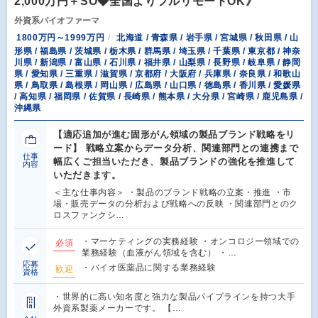
2,000万円＋SO◆全国よりフルリモートOK》
外資系バイオファーマ
1800万円～1999万円
北海道 / 青森県 / 岩手県 / 宮城県 / 秋田県 / 山
形県 / 福島県 / 茨城県 / 栃木県 / 群馬県 / 埼玉県 / 千葉県 / 東京都 / 神奈
川県 / 新潟県 / 富山県 / 石川県 / 福井県 / 山梨県 / 長野県 / 岐阜県 / 静岡
県 / 愛知県 / 三重県 / 滋賀県 / 京都府 / 大阪府 / 兵庫県 / 奈良県 / 和歌山
県 / 鳥取県 / 島根県 / 岡山県 / 広島県 / 山口県 / 徳島県 / 香川県 / 愛媛県
/ 高知県 / 福岡県 / 佐賀県 / 長崎県 / 熊本県 / 大分県 / 宮崎県 / 鹿児島県 /
沖縄県
【適応追加が進む固形がん領域の製品ブランド戦略をリ
ード】 戦略立案からデータ分析、関連部門との連携まで
仕事
幅広くご担当いただき、製品ブランドの強化を推進して
内容
いただきます。
＜主な仕事内容＞ ・製品のブランド戦略の立案・推進 ・市
場・販売データの分析および戦略への反映 ・関連部門とのク
ロスファンクシ…
・マーケティングの実務経験 ・オンコロジー領域での
必須
業務経験（血液がん領域を含む） ・…
応募
・バイオ医薬品に関する業務経験
歓迎
資格
・世界的に高い知名度と強力な製品パイプラインを持つ大手
外資系製薬メーカーです。 【…