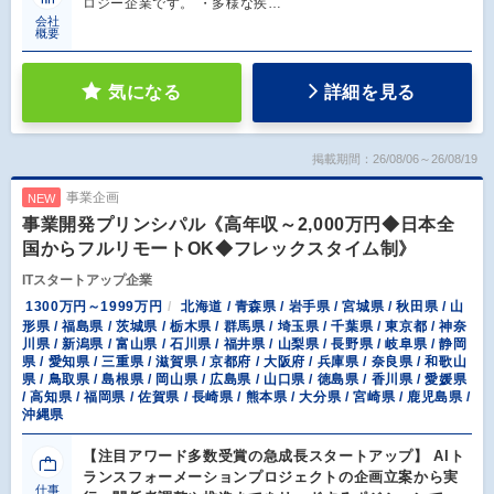
ロジー企業です。 ・多様な疾…
会社
概要
気になる
詳細を見る
掲載期間：26/08/06～26/08/19
事業企画
NEW
事業開発プリンシパル《高年収～2,000万円◆日本全
国からフルリモートOK◆フレックスタイム制》
ITスタートアップ企業
1300万円～1999万円
北海道 / 青森県 / 岩手県 / 宮城県 / 秋田県 / 山
形県 / 福島県 / 茨城県 / 栃木県 / 群馬県 / 埼玉県 / 千葉県 / 東京都 / 神奈
川県 / 新潟県 / 富山県 / 石川県 / 福井県 / 山梨県 / 長野県 / 岐阜県 / 静岡
県 / 愛知県 / 三重県 / 滋賀県 / 京都府 / 大阪府 / 兵庫県 / 奈良県 / 和歌山
県 / 鳥取県 / 島根県 / 岡山県 / 広島県 / 山口県 / 徳島県 / 香川県 / 愛媛県
/ 高知県 / 福岡県 / 佐賀県 / 長崎県 / 熊本県 / 大分県 / 宮崎県 / 鹿児島県 /
沖縄県
【注目アワード多数受賞の急成長スタートアップ】 AIト
ランスフォーメーションプロジェクトの企画立案から実
仕事