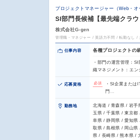
プロジェクトマネージャー（Web・オ
SI部門長候補【最先端クラ
株式会社G-gen
管理職・マネジャー
英語力不問
転勤なし
各種プロジェクトの
仕事内容
・部門の運営管理：SI
織マネジメント：エン
必須
・SI企業または
応募資格
門…
北海道 / 青森県 / 岩手県
勤務地
玉県 / 千葉県 / 東京都 
阜県 / 静岡県 / 愛知県 
取県 / 島根県 / 岡山県 
県 / 長崎県 / 熊本県 /