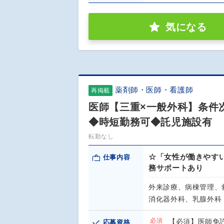
気になる
薬剤師・医師・看護師
再掲載
医師【三重×一般外科】条件次
◆時短勤務可◆託児施設有
転勤なし
☆「女性が働きやす
仕事内容
務サポートあり
外来診療、病棟管理、
消化器外科、乳腺外科
必須
【必須】医師免
応募資格