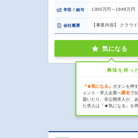
1300万円～1849万円
年収 / 給与
【事業内容】 クラウ
会社概要
気になる
興味を持っ
『★気になる』
ボタンを押
ェント・求人企業へ
匿名
で
届いたり、非公開求人が、
た求人は『★気になる』を