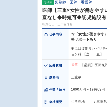
薬剤師・医師・看護師
再掲載
医師【三重×女性が働きやす
直なし◆時短可◆託児施設有
転勤なし
土日祝休み
☆「女性が働きやす
仕事内容
務サポートあり
主に回復期リハビリテ
ョン科 【当 直】：
必須
【必須】医師免
応募資格
三重県
勤務地
1600万円～1999万円
年収 / 給与
◇所在地 ：三重県伊
会社概要