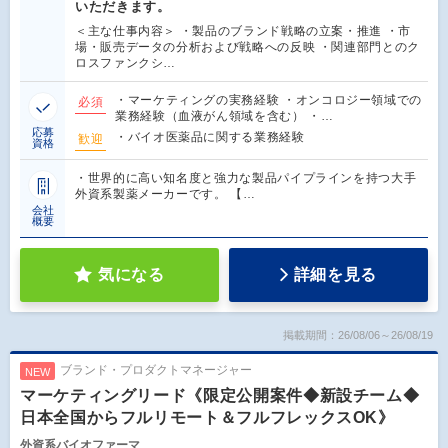
いただきます。
＜主な仕事内容＞ ・製品のブランド戦略の立案・推進 ・市
場・販売データの分析および戦略への反映 ・関連部門とのク
ロスファンクシ…
・マーケティングの実務経験 ・オンコロジー領域での
必須
業務経験（血液がん領域を含む） ・…
応募
・バイオ医薬品に関する業務経験
歓迎
資格
・世界的に高い知名度と強力な製品パイプラインを持つ大手
外資系製薬メーカーです。 【…
会社
概要
気になる
詳細を見る
掲載期間：26/08/06～26/08/19
ブランド・プロダクトマネージャー
NEW
マーケティングリード《限定公開案件◆新設チーム◆
日本全国からフルリモート＆フルフレックスOK》
外資系バイオファーマ