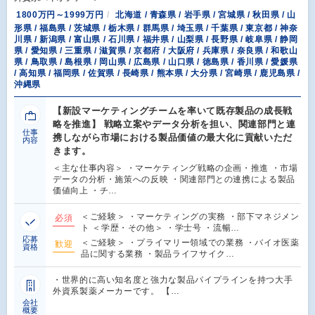
1800万円～1999万円
北海道 / 青森県 / 岩手県 / 宮城県 / 秋田県 / 山
形県 / 福島県 / 茨城県 / 栃木県 / 群馬県 / 埼玉県 / 千葉県 / 東京都 / 神奈
川県 / 新潟県 / 富山県 / 石川県 / 福井県 / 山梨県 / 長野県 / 岐阜県 / 静岡
県 / 愛知県 / 三重県 / 滋賀県 / 京都府 / 大阪府 / 兵庫県 / 奈良県 / 和歌山
県 / 鳥取県 / 島根県 / 岡山県 / 広島県 / 山口県 / 徳島県 / 香川県 / 愛媛県
/ 高知県 / 福岡県 / 佐賀県 / 長崎県 / 熊本県 / 大分県 / 宮崎県 / 鹿児島県 /
沖縄県
【新設マーケティングチームを率いて既存製品の成長戦
略を推進】 戦略立案やデータ分析を担い、関連部門と連
仕事
携しながら市場における製品価値の最大化に貢献いただ
内容
きます。
＜主な仕事内容＞ ・マーケティング戦略の企画・推進 ・市場
データの分析・施策への反映 ・関連部門との連携による製品
価値向上 ・チ…
＜ご経験＞ ・マーケティングの実務 ・部下マネジメン
必須
ト ＜学歴・その他＞ ・学士号 ・流暢…
応募
＜ご経験＞ ・プライマリー領域での業務 ・バイオ医薬
歓迎
資格
品に関する業務 ・製品ライフサイク…
・世界的に高い知名度と強力な製品パイプラインを持つ大手
外資系製薬メーカーです。 【…
会社
概要