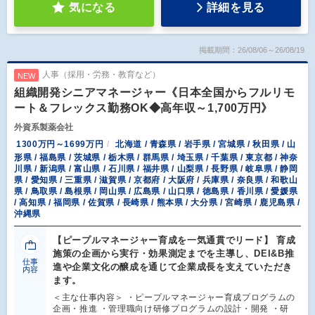
気になる
詳細を見る
掲載期間：26/08/06～26/08/19
人事（採用・労務・教育など）
NEW
組織開発シニアマネージャー《日本全国からフルリモ
ート＆フレックス勤務OK◆高年収～1,700万円》
外資系製薬会社
1300万円～1699万円
北海道 / 青森県 / 岩手県 / 宮城県 / 秋田県 / 山
形県 / 福島県 / 茨城県 / 栃木県 / 群馬県 / 埼玉県 / 千葉県 / 東京都 / 神奈
川県 / 新潟県 / 富山県 / 石川県 / 福井県 / 山梨県 / 長野県 / 岐阜県 / 静岡
県 / 愛知県 / 三重県 / 滋賀県 / 京都府 / 大阪府 / 兵庫県 / 奈良県 / 和歌山
県 / 鳥取県 / 島根県 / 岡山県 / 広島県 / 山口県 / 徳島県 / 香川県 / 愛媛県
/ 高知県 / 福岡県 / 佐賀県 / 長崎県 / 熊本県 / 大分県 / 宮崎県 / 鹿児島県 /
沖縄県
【ピープルマネージャー育成を一気通貫でリード】 育成
施策の企画から実行・効果測定までを主導し、DEI&B推
仕事
進や企業文化の醸成を通じて企業成長を支えていただき
内容
ます。
＜主な仕事内容＞ ・ピープルマネージャー育成プログラムの
企画・推進 ・管理職向け研修プログラムの設計・開発 ・研