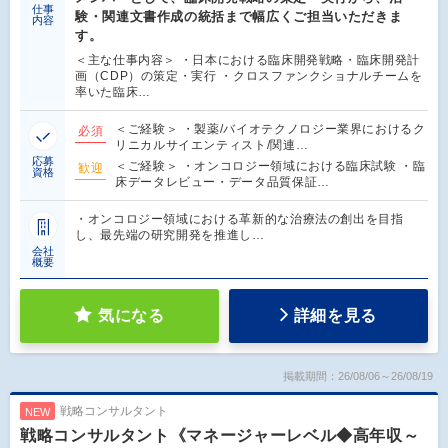
仕事
験・関連文書作成の統括まで幅広くご担当いただきま
内容
す。
＜主な仕事内容＞ ・日本における臨床開発戦略・臨床開発計
画（CDP）の策定・実行 ・クロスファンクショナルチームを
率いた臨床…
＜ご経験＞ ・製薬/バイオテクノロジー業界におけるク
必須
リニカルサイエンティスト/関連…
応募
＜ご経験＞ ・オンコロジー領域における臨床試験 ・臨
歓迎
資格
床データレビュー・データ品質保証…
・オンコロジー領域における革新的な治療法の創出を目指
し、最先端の研究開発を推進し…
会社
概要
気になる
詳細を見る
掲載期間：26/08/06～26/08/19
戦略コンサルタント
NEW
戦略コンサルタント《マネージャーレベル◆高年収～