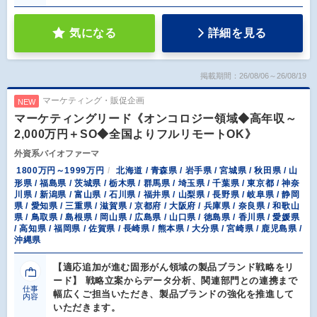
気になる
詳細を見る
掲載期間：26/08/06～26/08/19
マーケティング・販促企画
NEW
マーケティングリード《オンコロジー領域◆高年収～
2,000万円＋SO◆全国よりフルリモートOK》
外資系バイオファーマ
1800万円～1999万円
北海道 / 青森県 / 岩手県 / 宮城県 / 秋田県 / 山
形県 / 福島県 / 茨城県 / 栃木県 / 群馬県 / 埼玉県 / 千葉県 / 東京都 / 神奈
川県 / 新潟県 / 富山県 / 石川県 / 福井県 / 山梨県 / 長野県 / 岐阜県 / 静岡
県 / 愛知県 / 三重県 / 滋賀県 / 京都府 / 大阪府 / 兵庫県 / 奈良県 / 和歌山
県 / 鳥取県 / 島根県 / 岡山県 / 広島県 / 山口県 / 徳島県 / 香川県 / 愛媛県
/ 高知県 / 福岡県 / 佐賀県 / 長崎県 / 熊本県 / 大分県 / 宮崎県 / 鹿児島県 /
沖縄県
【適応追加が進む固形がん領域の製品ブランド戦略をリ
ード】 戦略立案からデータ分析、関連部門との連携まで
仕事
幅広くご担当いただき、製品ブランドの強化を推進して
内容
いただきます。