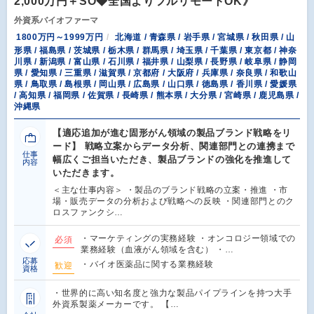
2,000万円＋SO◆全国よりフルリモートOK》
外資系バイオファーマ
1800万円～1999万円
北海道 / 青森県 / 岩手県 / 宮城県 / 秋田県 / 山
形県 / 福島県 / 茨城県 / 栃木県 / 群馬県 / 埼玉県 / 千葉県 / 東京都 / 神奈
川県 / 新潟県 / 富山県 / 石川県 / 福井県 / 山梨県 / 長野県 / 岐阜県 / 静岡
県 / 愛知県 / 三重県 / 滋賀県 / 京都府 / 大阪府 / 兵庫県 / 奈良県 / 和歌山
県 / 鳥取県 / 島根県 / 岡山県 / 広島県 / 山口県 / 徳島県 / 香川県 / 愛媛県
/ 高知県 / 福岡県 / 佐賀県 / 長崎県 / 熊本県 / 大分県 / 宮崎県 / 鹿児島県 /
沖縄県
【適応追加が進む固形がん領域の製品ブランド戦略をリ
ード】 戦略立案からデータ分析、関連部門との連携まで
仕事
幅広くご担当いただき、製品ブランドの強化を推進して
内容
いただきます。
＜主な仕事内容＞ ・製品のブランド戦略の立案・推進 ・市
場・販売データの分析および戦略への反映 ・関連部門とのク
ロスファンクシ…
・マーケティングの実務経験 ・オンコロジー領域での
必須
業務経験（血液がん領域を含む） ・…
応募
・バイオ医薬品に関する業務経験
歓迎
資格
・世界的に高い知名度と強力な製品パイプラインを持つ大手
外資系製薬メーカーです。 【…