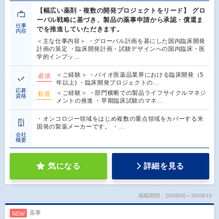
【幅広い薬剤・複数の開発プロジェクトをリード】 グロ
ーバル戦略に基づき、製品の薬事申請から承認・償還ま
仕事
でを推進していただきます。
内容
＜主な仕事内容＞ ・グローバル計画を基にした国内臨床開発
計画の策定 ・臨床開発計画・試験デザインへの国内臨床・医
学的インプッ…
＜ご経験＞ ・バイオ医薬品業界における臨床開発（5
必須
年以上) ・臨床開発プロジェクトの…
応募
＜ご経験＞ ・部門横断での製品ライフサイクルマネジ
歓迎
資格
メントの推進 ・早期臨床試験のマネ…
・オンコロジー領域をはじめ複数の重点領域をカバーする米
国発の製薬メーカーです。 ・…
会社
概要
気になる
詳細を見る
掲載期間：26/08/06～26/08/19
薬事
NEW