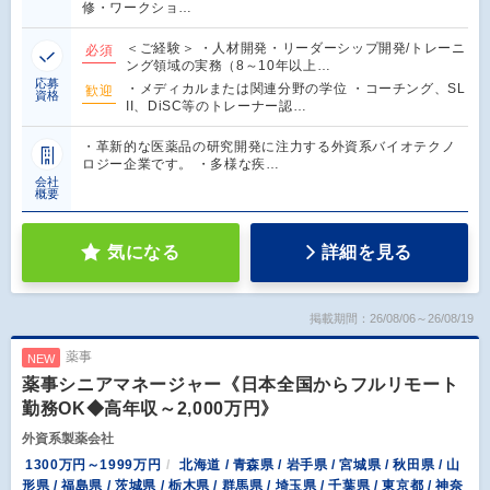
修・ワークショ…
＜ご経験＞ ・人材開発・リーダーシップ開発/トレーニ
必須
ング領域の実務（8～10年以上…
応募
・メディカルまたは関連分野の学位 ・コーチング、SL
歓迎
資格
II、DiSC等のトレーナー認…
・革新的な医薬品の研究開発に注力する外資系バイオテクノ
ロジー企業です。 ・多様な疾…
会社
概要
気になる
詳細を見る
掲載期間：26/08/06～26/08/19
薬事
NEW
薬事シニアマネージャー《日本全国からフルリモート
勤務OK◆高年収～2,000万円》
外資系製薬会社
1300万円～1999万円
北海道 / 青森県 / 岩手県 / 宮城県 / 秋田県 / 山
形県 / 福島県 / 茨城県 / 栃木県 / 群馬県 / 埼玉県 / 千葉県 / 東京都 / 神奈