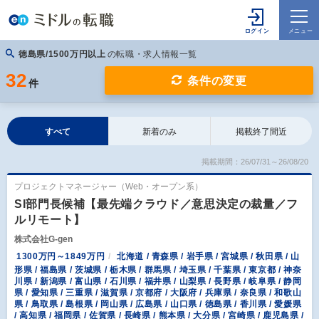
徳島県/1500万円以上
の転職・求人情報一覧
32
条件の変更
件
すべて
新着のみ
掲載終了間近
掲載期間：26/07/31～26/08/20
プロジェクトマネージャー（Web・オープン系）
SI部門長候補【最先端クラウド／意思決定の裁量／フ
ルリモート】
株式会社G-gen
1300万円～1849万円
北海道 / 青森県 / 岩手県 / 宮城県 / 秋田県 / 山
形県 / 福島県 / 茨城県 / 栃木県 / 群馬県 / 埼玉県 / 千葉県 / 東京都 / 神奈
川県 / 新潟県 / 富山県 / 石川県 / 福井県 / 山梨県 / 長野県 / 岐阜県 / 静岡
県 / 愛知県 / 三重県 / 滋賀県 / 京都府 / 大阪府 / 兵庫県 / 奈良県 / 和歌山
県 / 鳥取県 / 島根県 / 岡山県 / 広島県 / 山口県 / 徳島県 / 香川県 / 愛媛県
/ 高知県 / 福岡県 / 佐賀県 / 長崎県 / 熊本県 / 大分県 / 宮崎県 / 鹿児島県 /