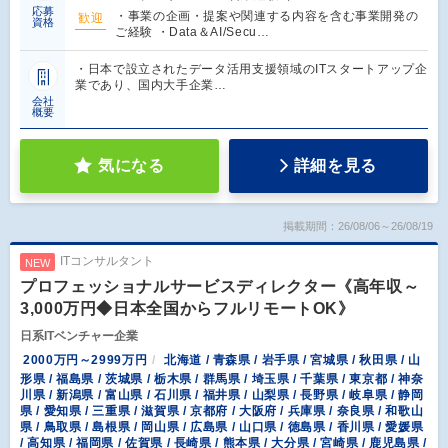
応募
・事業の企画・提案や関連する内容を含む事業開発の
歓迎
資格
ご経験 ・Data＆AI/Secu…
・日本で設立されたデータ活用支援領域のITスタートアップ企
業であり、国内大手企業…
会社
概要
気になる
詳細を見る
掲載期間：26/08/06～26/08/19
ITコンサルタント
NEW
プロフェッショナルサービスディレクター《高年収～
3,000万円◆日本全国からフルリモートOK》
日系ITベンチャー企業
2000万円～2999万円
北海道 / 青森県 / 岩手県 / 宮城県 / 秋田県 / 山
形県 / 福島県 / 茨城県 / 栃木県 / 群馬県 / 埼玉県 / 千葉県 / 東京都 / 神奈
川県 / 新潟県 / 富山県 / 石川県 / 福井県 / 山梨県 / 長野県 / 岐阜県 / 静岡
県 / 愛知県 / 三重県 / 滋賀県 / 京都府 / 大阪府 / 兵庫県 / 奈良県 / 和歌山
県 / 鳥取県 / 島根県 / 岡山県 / 広島県 / 山口県 / 徳島県 / 香川県 / 愛媛県
/ 高知県 / 福岡県 / 佐賀県 / 長崎県 / 熊本県 / 大分県 / 宮崎県 / 鹿児島県 /