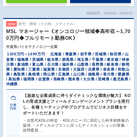
掲載期間：26/08/06～26/08/19
研究・開発（その他、メディカル）
NEW
MSL マネージャー《オンコロジー領域◆高年収～1,70
0万円◆フルリモート勤務OK》
外資系バイオテクノロジー企業
1300万円～1699万円
北海道 / 青森県 / 岩手県 / 宮城県 / 秋田県 / 山
形県 / 福島県 / 茨城県 / 栃木県 / 群馬県 / 埼玉県 / 千葉県 / 東京都 / 神奈
川県 / 新潟県 / 富山県 / 石川県 / 福井県 / 山梨県 / 長野県 / 岐阜県 / 静岡
県 / 愛知県 / 三重県 / 滋賀県 / 京都府 / 大阪府 / 兵庫県 / 奈良県 / 和歌山
県 / 鳥取県 / 島根県 / 岡山県 / 広島県 / 山口県 / 徳島県 / 香川県 / 愛媛県
/ 高知県 / 福岡県 / 佐賀県 / 長崎県 / 熊本県 / 大分県 / 宮崎県 / 鹿児島県 /
沖縄県
【急速な企業成長に伴うダイナミックな環境が魅力】 KO
Lの育成支援とフィールドエンゲージメントプランを実行
仕事
し、各種ミーティングやプログラムでビジネス目標をサ
内容
ポートいただきます！
・次世代KOLの特定 ・KOLのニーズに対応した科学的情報の
提供 ・メディカルプランに沿ったディスカッションの実施 ・
諮問委員…