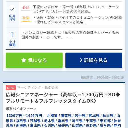
下記のいずれか ・学士号＋6年以上のコミュニケーシ
必須
ョン/アドボカシー分野の実務経験…
応募
・医療・製薬・バイオでのコミュニケーション/PR経験
歓迎
資格
・優れたビジネスセンスと戦略…
・オンコロジー領域をはじめ複数の重点領域をカバーする米
国発の製薬メーカーです。 ・…
会社
概要
気になる
詳細を見る
掲載期間：26/08/06～26/08/19
マーケティング・販促企画
NEW
広報シニアマネージャー《高年収～1,700万円＋SO◆
フルリモート＆フルフレックスタイムOK》
米系バイオファーマ
1300万円～1699万円
北海道 / 青森県 / 岩手県 / 宮城県 / 秋田県 / 山
形県 / 福島県 / 茨城県 / 栃木県 / 群馬県 / 埼玉県 / 千葉県 / 東京都 / 神奈
川県 / 新潟県 / 富山県 / 石川県 / 福井県 / 山梨県 / 長野県 / 岐阜県 / 静岡