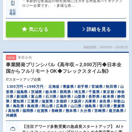
・革新的な医薬品の研究開発に注力する外資系バイオテクノ
ロジー企業です。 ・多様な疾…
会社
概要
気になる
詳細を見る
掲載期間：26/08/06～26/08/19
事業企画
NEW
事業開発プリンシパル《高年収～2,000万円◆日本全
国からフルリモートOK◆フレックスタイム制》
ITスタートアップ企業
1300万円～1999万円
北海道 / 青森県 / 岩手県 / 宮城県 / 秋田県 / 山
形県 / 福島県 / 茨城県 / 栃木県 / 群馬県 / 埼玉県 / 千葉県 / 東京都 / 神奈
川県 / 新潟県 / 富山県 / 石川県 / 福井県 / 山梨県 / 長野県 / 岐阜県 / 静岡
県 / 愛知県 / 三重県 / 滋賀県 / 京都府 / 大阪府 / 兵庫県 / 奈良県 / 和歌山
県 / 鳥取県 / 島根県 / 岡山県 / 広島県 / 山口県 / 徳島県 / 香川県 / 愛媛県
/ 高知県 / 福岡県 / 佐賀県 / 長崎県 / 熊本県 / 大分県 / 宮崎県 / 鹿児島県 /
沖縄県
【注目アワード多数受賞の急成長スタートアップ】 AIト