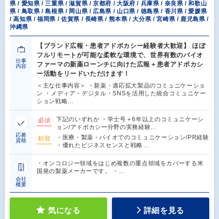
県 / 愛知県 / 三重県 / 滋賀県 / 京都府 / 大阪府 / 兵庫県 / 奈良県 / 和歌山
県 / 鳥取県 / 島根県 / 岡山県 / 広島県 / 山口県 / 徳島県 / 香川県 / 愛媛県
/ 高知県 / 福岡県 / 佐賀県 / 長崎県 / 熊本県 / 大分県 / 宮崎県 / 鹿児島県 /
沖縄県
【ブランド広報・患者アドボカシー経験者大歓迎】 ほぼ
フルリモートが可能な柔軟な環境で、世界有数のバイオ
仕事
ファーマの新薬ローンチに向けた広報＋患者アドボカシ
内容
ー活動をリードいただけます！
＜主な仕事内容＞ ・新薬・適応拡大製品のコミュニケーショ
ン ・メディア・デジタル・SNSを活用した統合コミュニケー
ション戦略…
下記のいずれか ・学士号＋6年以上のコミュニケーシ
必須
ョン/アドボカシー分野の実務経験…
応募
・医療・製薬・バイオでのコミュニケーション/PR経験
歓迎
資格
・優れたビジネスセンスと戦略…
・オンコロジー領域をはじめ複数の重点領域をカバーする米
国発の製薬メーカーです。 ・…
会社
概要
気になる
詳細を見る