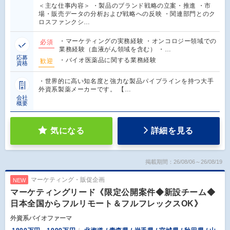
＜主な仕事内容＞ ・製品のブランド戦略の立案・推進 ・市
場・販売データの分析および戦略への反映 ・関連部門とのク
ロスファンクシ…
・マーケティングの実務経験 ・オンコロジー領域での
必須
業務経験（血液がん領域を含む） ・…
応募
・バイオ医薬品に関する業務経験
歓迎
資格
・世界的に高い知名度と強力な製品パイプラインを持つ大手
外資系製薬メーカーです。 【…
会社
概要
気になる
詳細を見る
掲載期間：26/08/06～26/08/19
マーケティング・販促企画
NEW
マーケティングリード《限定公開案件◆新設チーム◆
日本全国からフルリモート＆フルフレックスOK》
外資系バイオファーマ