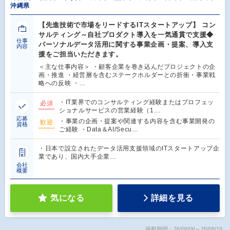
沖縄県
【先進技術で市場をリードするITスタートアップ】 コン
サルティング～自社プロダクト導入を一気通貫で支援◆
仕事
パーソナルデータ活用に関する事業企画・提案、導入支
内容
援をご担当いただきます。
＜主な仕事内容＞ ・顧客企業を巻き込んだプロジェクトの企
画・推進 ・経営層を含むステークホルダーとの折衝・事業戦
略への反映 ・…
・IT業界でのコンサルティング経験またはプロフェッ
必須
ショナルサービスの営業経験（1…
応募
・事業の企画・提案や関連する内容を含む事業開発の
歓迎
資格
ご経験 ・Data＆AI/Secu…
・日本で設立されたデータ活用支援領域のITスタートアップ企
業であり、国内大手企業…
会社
概要
気になる
詳細を見る
掲載期間：26/08/06～26/08/19