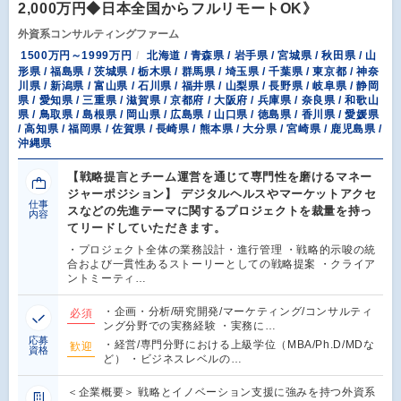
2,000万円◆日本全国からフルリモートOK》
外資系コンサルティングファーム
1500万円～1999万円
北海道 / 青森県 / 岩手県 / 宮城県 / 秋田県 / 山
形県 / 福島県 / 茨城県 / 栃木県 / 群馬県 / 埼玉県 / 千葉県 / 東京都 / 神奈
川県 / 新潟県 / 富山県 / 石川県 / 福井県 / 山梨県 / 長野県 / 岐阜県 / 静岡
県 / 愛知県 / 三重県 / 滋賀県 / 京都府 / 大阪府 / 兵庫県 / 奈良県 / 和歌山
県 / 鳥取県 / 島根県 / 岡山県 / 広島県 / 山口県 / 徳島県 / 香川県 / 愛媛県
/ 高知県 / 福岡県 / 佐賀県 / 長崎県 / 熊本県 / 大分県 / 宮崎県 / 鹿児島県 /
沖縄県
【戦略提言とチーム運営を通じて専門性を磨けるマネー
ジャーポジション】 デジタルヘルスやマーケットアクセ
仕事
スなどの先進テーマに関するプロジェクトを裁量を持っ
内容
てリードしていただきます。
・プロジェクト全体の業務設計・進行管理 ・戦略的示唆の統
合および一貫性あるストーリーとしての戦略提案 ・クライア
ントミーティ…
・企画・分析/研究開発/マーケティング/コンサルティ
必須
ング分野での実務経験 ・実務に…
応募
・経営/専門分野における上級学位（MBA/Ph.D/MDな
歓迎
資格
ど） ・ビジネスレベルの…
＜企業概要＞ 戦略とイノベーション支援に強みを持つ外資系