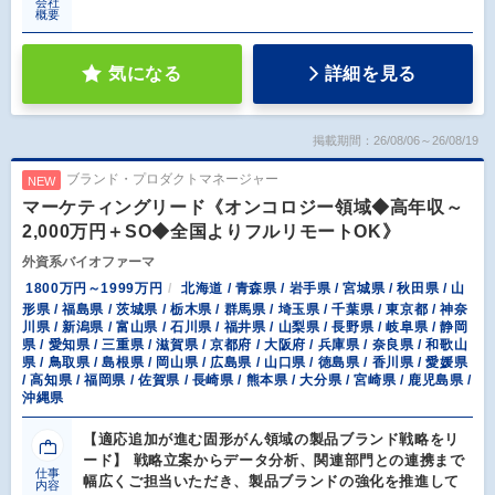
会社
概要
気になる
詳細を見る
掲載期間：26/08/06～26/08/19
ブランド・プロダクトマネージャー
NEW
マーケティングリード《オンコロジー領域◆高年収～
2,000万円＋SO◆全国よりフルリモートOK》
外資系バイオファーマ
1800万円～1999万円
北海道 / 青森県 / 岩手県 / 宮城県 / 秋田県 / 山
形県 / 福島県 / 茨城県 / 栃木県 / 群馬県 / 埼玉県 / 千葉県 / 東京都 / 神奈
川県 / 新潟県 / 富山県 / 石川県 / 福井県 / 山梨県 / 長野県 / 岐阜県 / 静岡
県 / 愛知県 / 三重県 / 滋賀県 / 京都府 / 大阪府 / 兵庫県 / 奈良県 / 和歌山
県 / 鳥取県 / 島根県 / 岡山県 / 広島県 / 山口県 / 徳島県 / 香川県 / 愛媛県
/ 高知県 / 福岡県 / 佐賀県 / 長崎県 / 熊本県 / 大分県 / 宮崎県 / 鹿児島県 /
沖縄県
【適応追加が進む固形がん領域の製品ブランド戦略をリ
ード】 戦略立案からデータ分析、関連部門との連携まで
仕事
幅広くご担当いただき、製品ブランドの強化を推進して
内容