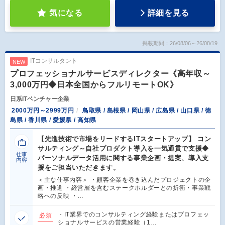
気になる
詳細を見る
掲載期間：26/08/06～26/08/19
ITコンサルタント
NEW
プロフェッショナルサービスディレクター《高年収～
3,000万円◆日本全国からフルリモートOK》
日系ITベンチャー企業
2000万円～2999万円
鳥取県 / 島根県 / 岡山県 / 広島県 / 山口県 / 徳
島県 / 香川県 / 愛媛県 / 高知県
【先進技術で市場をリードするITスタートアップ】 コン
サルティング～自社プロダクト導入を一気通貫で支援◆
仕事
パーソナルデータ活用に関する事業企画・提案、導入支
内容
援をご担当いただきます。
＜主な仕事内容＞ ・顧客企業を巻き込んだプロジェクトの企
画・推進 ・経営層を含むステークホルダーとの折衝・事業戦
略への反映 ・…
・IT業界でのコンサルティング経験またはプロフェッ
必須
ショナルサービスの営業経験（1…