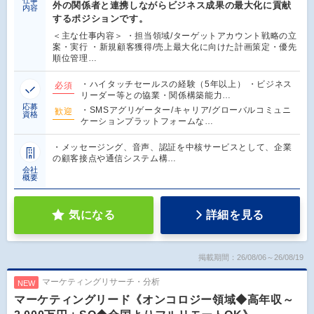
仕事
外の関係者と連携しながらビジネス成果の最大化に貢献
内容
するポジションです。
＜主な仕事内容＞ ・担当領域/ターゲットアカウント戦略の立
案・実行 ・新規顧客獲得/売上最大化に向けた計画策定・優先
順位管理…
・ハイタッチセールスの経験（5年以上） ・ビジネス
必須
リーダー等との協業・関係構築能力…
応募
・SMSアグリゲーター/キャリア/グローバルコミュニ
歓迎
資格
ケーションプラットフォームな…
・メッセージング、音声、認証を中核サービスとして、企業
の顧客接点や通信システム構…
会社
概要
気になる
詳細を見る
掲載期間：26/08/06～26/08/19
マーケティングリサーチ・分析
NEW
マーケティングリード《オンコロジー領域◆高年収～