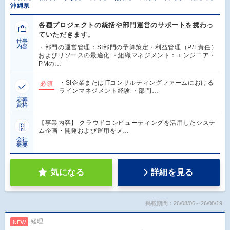
沖縄県
各種プロジェクトの統括や部門運営のサポートを携わっ
ていただきます。
仕事
内容
・部門の運営管理：SI部門の予算策定・利益管理（P/L責任）
およびリソースの最適化 ・組織マネジメント：エンジニア・
PMの…
・SI企業またはITコンサルティングファームにおける
必須
ラインマネジメント経験 ・部門…
応募
資格
【事業内容】 クラウドコンピューティングを活用したシステ
ム企画・開発および運用をメ…
会社
概要
気になる
詳細を見る
掲載期間：26/08/06～26/08/19
経理
NEW