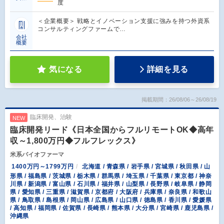
度
＜企業概要＞ 戦略とイノベーション支援に強みを持つ外資系
コンサルティングファームで…
会社
概要
気になる
詳細を見る
掲載期間：26/08/06～26/08/19
臨床開発、治験
NEW
臨床開発リード《日本全国からフルリモートOK◆高年
収～1,800万円◆フルフレックス》
米系バイオファーマ
1400万円～1799万円
北海道 / 青森県 / 岩手県 / 宮城県 / 秋田県 / 山
形県 / 福島県 / 茨城県 / 栃木県 / 群馬県 / 埼玉県 / 千葉県 / 東京都 / 神奈
川県 / 新潟県 / 富山県 / 石川県 / 福井県 / 山梨県 / 長野県 / 岐阜県 / 静岡
県 / 愛知県 / 三重県 / 滋賀県 / 京都府 / 大阪府 / 兵庫県 / 奈良県 / 和歌山
県 / 鳥取県 / 島根県 / 岡山県 / 広島県 / 山口県 / 徳島県 / 香川県 / 愛媛県
/ 高知県 / 福岡県 / 佐賀県 / 長崎県 / 熊本県 / 大分県 / 宮崎県 / 鹿児島県 /
沖縄県