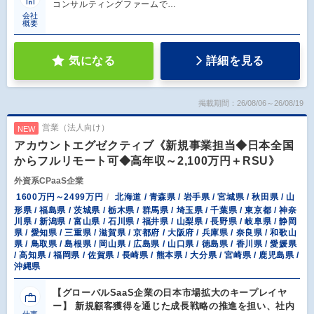
コンサルティングファームで…
会社
概要
気になる
詳細を見る
掲載期間：26/08/06～26/08/19
営業（法人向け）
NEW
アカウントエグゼクティブ《新規事業担当◆日本全国
からフルリモート可◆高年収～2,100万円＋RSU》
外資系CPaaS企業
1600万円～2499万円
北海道 / 青森県 / 岩手県 / 宮城県 / 秋田県 / 山
形県 / 福島県 / 茨城県 / 栃木県 / 群馬県 / 埼玉県 / 千葉県 / 東京都 / 神奈
川県 / 新潟県 / 富山県 / 石川県 / 福井県 / 山梨県 / 長野県 / 岐阜県 / 静岡
県 / 愛知県 / 三重県 / 滋賀県 / 京都府 / 大阪府 / 兵庫県 / 奈良県 / 和歌山
県 / 鳥取県 / 島根県 / 岡山県 / 広島県 / 山口県 / 徳島県 / 香川県 / 愛媛県
/ 高知県 / 福岡県 / 佐賀県 / 長崎県 / 熊本県 / 大分県 / 宮崎県 / 鹿児島県 /
沖縄県
【グローバルSaaS企業の日本市場拡大のキープレイヤ
ー】 新規顧客獲得を通じた成長戦略の推進を担い、社内