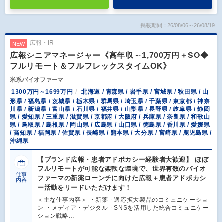
掲載期間：26/08/06～26/08/19
広報・IR
NEW
広報シニアマネージャー《高年収～1,700万円＋SO◆
フルリモート＆フルフレックスタイムOK》
米系バイオファーマ
1300万円～1699万円
北海道 / 青森県 / 岩手県 / 宮城県 / 秋田県 / 山
形県 / 福島県 / 茨城県 / 栃木県 / 群馬県 / 埼玉県 / 千葉県 / 東京都 / 神奈
川県 / 新潟県 / 富山県 / 石川県 / 福井県 / 山梨県 / 長野県 / 岐阜県 / 静岡
県 / 愛知県 / 三重県 / 滋賀県 / 京都府 / 大阪府 / 兵庫県 / 奈良県 / 和歌山
県 / 鳥取県 / 島根県 / 岡山県 / 広島県 / 山口県 / 徳島県 / 香川県 / 愛媛県
/ 高知県 / 福岡県 / 佐賀県 / 長崎県 / 熊本県 / 大分県 / 宮崎県 / 鹿児島県 /
沖縄県
【ブランド広報・患者アドボカシー経験者大歓迎】 ほぼ
フルリモートが可能な柔軟な環境で、世界有数のバイオ
仕事
ファーマの新薬ローンチに向けた広報＋患者アドボカシ
内容
ー活動をリードいただけます！
＜主な仕事内容＞ ・新薬・適応拡大製品のコミュニケーショ
ン ・メディア・デジタル・SNSを活用した統合コミュニケー
ション戦略…