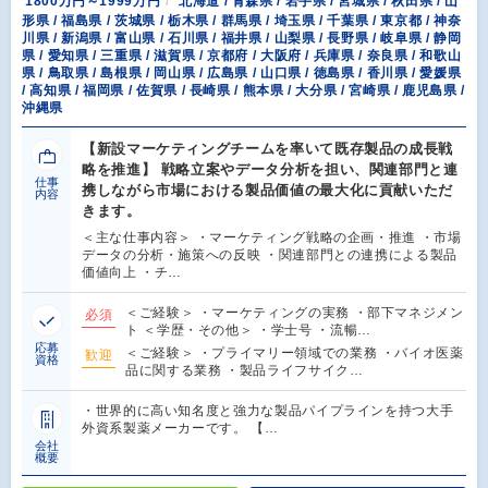
1800万円～1999万円
北海道 / 青森県 / 岩手県 / 宮城県 / 秋田県 / 山
形県 / 福島県 / 茨城県 / 栃木県 / 群馬県 / 埼玉県 / 千葉県 / 東京都 / 神奈
川県 / 新潟県 / 富山県 / 石川県 / 福井県 / 山梨県 / 長野県 / 岐阜県 / 静岡
県 / 愛知県 / 三重県 / 滋賀県 / 京都府 / 大阪府 / 兵庫県 / 奈良県 / 和歌山
県 / 鳥取県 / 島根県 / 岡山県 / 広島県 / 山口県 / 徳島県 / 香川県 / 愛媛県
/ 高知県 / 福岡県 / 佐賀県 / 長崎県 / 熊本県 / 大分県 / 宮崎県 / 鹿児島県 /
沖縄県
【新設マーケティングチームを率いて既存製品の成長戦
略を推進】 戦略立案やデータ分析を担い、関連部門と連
仕事
携しながら市場における製品価値の最大化に貢献いただ
内容
きます。
＜主な仕事内容＞ ・マーケティング戦略の企画・推進 ・市場
データの分析・施策への反映 ・関連部門との連携による製品
価値向上 ・チ…
＜ご経験＞ ・マーケティングの実務 ・部下マネジメン
必須
ト ＜学歴・その他＞ ・学士号 ・流暢…
応募
＜ご経験＞ ・プライマリー領域での業務 ・バイオ医薬
歓迎
資格
品に関する業務 ・製品ライフサイク…
・世界的に高い知名度と強力な製品パイプラインを持つ大手
外資系製薬メーカーです。 【…
会社
概要