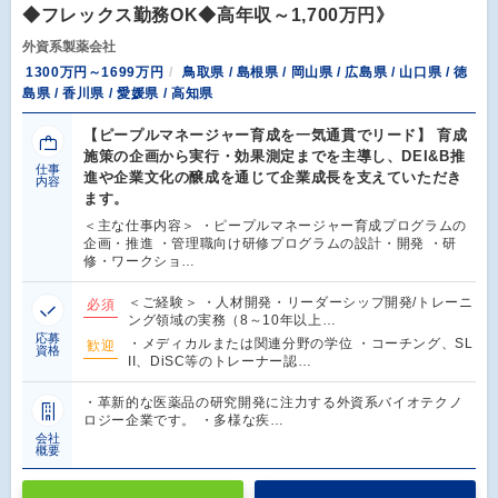
◆フレックス勤務OK◆高年収～1,700万円》
外資系製薬会社
1300万円～1699万円
鳥取県 / 島根県 / 岡山県 / 広島県 / 山口県 / 徳
島県 / 香川県 / 愛媛県 / 高知県
【ピープルマネージャー育成を一気通貫でリード】 育成
施策の企画から実行・効果測定までを主導し、DEI&B推
仕事
進や企業文化の醸成を通じて企業成長を支えていただき
内容
ます。
＜主な仕事内容＞ ・ピープルマネージャー育成プログラムの
企画・推進 ・管理職向け研修プログラムの設計・開発 ・研
修・ワークショ…
＜ご経験＞ ・人材開発・リーダーシップ開発/トレーニ
必須
ング領域の実務（8～10年以上…
応募
・メディカルまたは関連分野の学位 ・コーチング、SL
歓迎
資格
II、DiSC等のトレーナー認…
・革新的な医薬品の研究開発に注力する外資系バイオテクノ
ロジー企業です。 ・多様な疾…
会社
概要