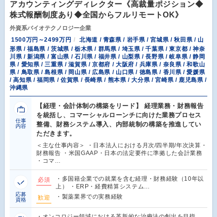
アカウンティングディレクター《高裁量ポジション◆
株式報酬制度あり◆全国からフルリモートOK》
外資系バイオテクノロジー企業
1500万円～2499万円
北海道 / 青森県 / 岩手県 / 宮城県 / 秋田県 / 山
形県 / 福島県 / 茨城県 / 栃木県 / 群馬県 / 埼玉県 / 千葉県 / 東京都 / 神奈
川県 / 新潟県 / 富山県 / 石川県 / 福井県 / 山梨県 / 長野県 / 岐阜県 / 静岡
県 / 愛知県 / 三重県 / 滋賀県 / 京都府 / 大阪府 / 兵庫県 / 奈良県 / 和歌山
県 / 鳥取県 / 島根県 / 岡山県 / 広島県 / 山口県 / 徳島県 / 香川県 / 愛媛県
/ 高知県 / 福岡県 / 佐賀県 / 長崎県 / 熊本県 / 大分県 / 宮崎県 / 鹿児島県 /
沖縄県
【経理・会計体制の構築をリード】 経理業務・財務報告
を統括し、コマーシャルローンチに向けた業務プロセス
仕事
整備、財務システム導入、内部統制の構築を推進してい
内容
ただきます。
＜主な仕事内容＞ ・日本法人における月次/四半期/年次決算・
財務報告 ・米国GAAP・日本の法定要件に準拠した会計業務
・コマ…
・多国籍企業での就業を含む経理・財務経験（10年以
必須
上） ・ERP・経費精算システム…
応募
・製薬業界での実務経験
歓迎
資格
・オンコロジー領域における革新的な治療法の創出を目指