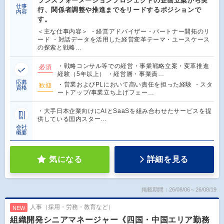
ランスフォーメーションプロジェクトの企画立案から実
仕事
行、関係者調整や推進までをリードするポジションで
内容
す。
＜主な仕事内容＞ ・経営アドバイザー・パートナー開拓のリ
ード ・対話データを活用した経営変革テーマ・ユースケース
の探索と戦略…
・戦略コンサル等での経営・事業戦略立案・変革推進
必須
経験（5年以上） ・経営層・事業責…
応募
・営業およびPLにおいて高い責任を担った経験 ・スタ
歓迎
資格
ートアップ/事業立ち上げフェー…
・大手日本企業向けにAIとSaaSを組み合わせたサービスを提
供している国内スター…
会社
概要
気になる
詳細を見る
掲載期間：26/08/06～26/08/19
人事（採用・労務・教育など）
NEW
組織開発シニアマネージャー《四国・中国エリア勤務