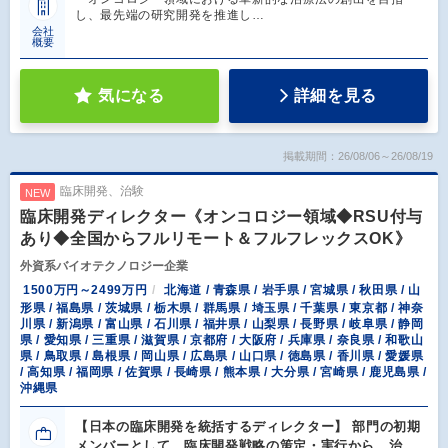
し、最先端の研究開発を推進し…
会社
概要
気になる
詳細を見る
掲載期間：26/08/06～26/08/19
臨床開発、治験
NEW
臨床開発ディレクター《オンコロジー領域◆RSU付与
あり◆全国からフルリモート＆フルフレックスOK》
外資系バイオテクノロジー企業
1500万円～2499万円
北海道 / 青森県 / 岩手県 / 宮城県 / 秋田県 / 山
形県 / 福島県 / 茨城県 / 栃木県 / 群馬県 / 埼玉県 / 千葉県 / 東京都 / 神奈
川県 / 新潟県 / 富山県 / 石川県 / 福井県 / 山梨県 / 長野県 / 岐阜県 / 静岡
県 / 愛知県 / 三重県 / 滋賀県 / 京都府 / 大阪府 / 兵庫県 / 奈良県 / 和歌山
県 / 鳥取県 / 島根県 / 岡山県 / 広島県 / 山口県 / 徳島県 / 香川県 / 愛媛県
/ 高知県 / 福岡県 / 佐賀県 / 長崎県 / 熊本県 / 大分県 / 宮崎県 / 鹿児島県 /
沖縄県
【日本の臨床開発を統括するディレクター】 部門の初期
メンバーとして、臨床開発戦略の策定・実行から、治