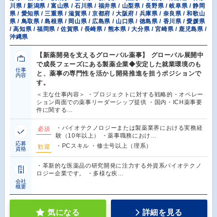
川県 / 新潟県 / 富山県 / 石川県 / 福井県 / 山梨県 / 長野県 / 岐阜県 / 静岡
県 / 愛知県 / 三重県 / 滋賀県 / 京都府 / 大阪府 / 兵庫県 / 奈良県 / 和歌山
県 / 鳥取県 / 島根県 / 岡山県 / 広島県 / 山口県 / 徳島県 / 香川県 / 愛媛県
/ 高知県 / 福岡県 / 佐賀県 / 長崎県 / 熊本県 / 大分県 / 宮崎県 / 鹿児島県 /
沖縄県
【新薬開発を支えるグローバル薬事】 グローバル展開中
で成長フェーズにある製薬企業◆安定した就業環境のも
仕事
と、薬事の専門性を活かし開発推進を担うポジションで
内容
す。
＜主な仕事内容＞ ・プロジェクトに対する戦略的・オペレー
ション両面での薬事リーダーシップ提供 ・国内・ICH薬事要
件に関する…
・バイオテクノロジーまたは製薬業界における実務経
必須
験（10年以上） ・薬事職務におけ…
応募
・PCスキル ・修士号以上（理系）
歓迎
資格
・革新的な医薬品の研究開発に注力する外資系バイオテクノ
ロジー企業です。 ・多様な疾…
会社
概要
気になる
詳細を見る