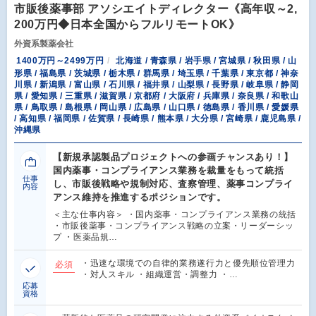
市販後薬事部 アソシエイトディレクター《高年収～2,
200万円◆日本全国からフルリモートOK》
外資系製薬会社
1400万円～2499万円
北海道 / 青森県 / 岩手県 / 宮城県 / 秋田県 / 山
形県 / 福島県 / 茨城県 / 栃木県 / 群馬県 / 埼玉県 / 千葉県 / 東京都 / 神奈
川県 / 新潟県 / 富山県 / 石川県 / 福井県 / 山梨県 / 長野県 / 岐阜県 / 静岡
県 / 愛知県 / 三重県 / 滋賀県 / 京都府 / 大阪府 / 兵庫県 / 奈良県 / 和歌山
県 / 鳥取県 / 島根県 / 岡山県 / 広島県 / 山口県 / 徳島県 / 香川県 / 愛媛県
/ 高知県 / 福岡県 / 佐賀県 / 長崎県 / 熊本県 / 大分県 / 宮崎県 / 鹿児島県 /
沖縄県
【新規承認製品プロジェクトへの参画チャンスあり！】
国内薬事・コンプライアンス業務を裁量をもって統括
仕事
し、市販後戦略や規制対応、査察管理、薬事コンプライ
内容
アンス維持を推進するポジションです。
＜主な仕事内容＞ ・国内薬事・コンプライアンス業務の統括
・市販後薬事・コンプライアンス戦略の立案・リーダーシッ
プ ・医薬品規…
・迅速な環境での自律的業務遂行力と優先順位管理力
必須
・対人スキル ・組織運営・調整力 ・…
応募
資格