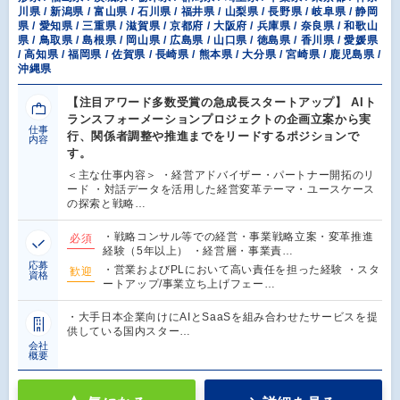
川県 / 新潟県 / 富山県 / 石川県 / 福井県 / 山梨県 / 長野県 / 岐阜県 / 静岡
県 / 愛知県 / 三重県 / 滋賀県 / 京都府 / 大阪府 / 兵庫県 / 奈良県 / 和歌山
県 / 鳥取県 / 島根県 / 岡山県 / 広島県 / 山口県 / 徳島県 / 香川県 / 愛媛県
/ 高知県 / 福岡県 / 佐賀県 / 長崎県 / 熊本県 / 大分県 / 宮崎県 / 鹿児島県 /
沖縄県
【注目アワード多数受賞の急成長スタートアップ】 AIト
ランスフォーメーションプロジェクトの企画立案から実
仕事
行、関係者調整や推進までをリードするポジションで
内容
す。
＜主な仕事内容＞ ・経営アドバイザー・パートナー開拓のリ
ード ・対話データを活用した経営変革テーマ・ユースケース
の探索と戦略…
・戦略コンサル等での経営・事業戦略立案・変革推進
必須
経験（5年以上） ・経営層・事業責…
応募
・営業およびPLにおいて高い責任を担った経験 ・スタ
歓迎
資格
ートアップ/事業立ち上げフェー…
・大手日本企業向けにAIとSaaSを組み合わせたサービスを提
供している国内スター…
会社
概要