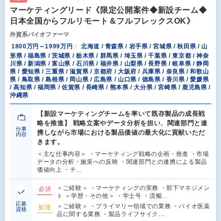
マーケティングリード《限定公開案件◆新設チーム◆
日本全国からフルリモート＆フルフレックスOK》
外資系バイオファーマ
1800万円～1999万円
北海道 / 青森県 / 岩手県 / 宮城県 / 秋田県 / 山
形県 / 福島県 / 茨城県 / 栃木県 / 群馬県 / 埼玉県 / 千葉県 / 東京都 / 神奈
川県 / 新潟県 / 富山県 / 石川県 / 福井県 / 山梨県 / 長野県 / 岐阜県 / 静岡
県 / 愛知県 / 三重県 / 滋賀県 / 京都府 / 大阪府 / 兵庫県 / 奈良県 / 和歌山
県 / 鳥取県 / 島根県 / 岡山県 / 広島県 / 山口県 / 徳島県 / 香川県 / 愛媛県
/ 高知県 / 福岡県 / 佐賀県 / 長崎県 / 熊本県 / 大分県 / 宮崎県 / 鹿児島県 /
沖縄県
【新設マーケティングチームを率いて既存製品の成長戦
略を推進】 戦略立案やデータ分析を担い、関連部門と連
仕事
携しながら市場における製品価値の最大化に貢献いただ
内容
きます。
＜主な仕事内容＞ ・マーケティング戦略の企画・推進 ・市場
データの分析・施策への反映 ・関連部門との連携による製品
価値向上 ・チ…
＜ご経験＞ ・マーケティングの実務 ・部下マネジメン
必須
ト ＜学歴・その他＞ ・学士号 ・流暢…
応募
＜ご経験＞ ・プライマリー領域での業務 ・バイオ医薬
歓迎
資格
品に関する業務 ・製品ライフサイク…