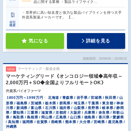
品に関する業務 ・製品ライフサイク…
・世界的に高い知名度と強力な製品パイプラインを持つ大手
外資系製薬メーカーです。 【…
会社
概要
気になる
詳細を見る
掲載期間：26/08/06～26/08/19
マーケティング・販促企画
NEW
マーケティングリード《オンコロジー領域◆高年収～
2,000万円＋SO◆全国よりフルリモートOK》
外資系バイオファーマ
1800万円～1999万円
北海道 / 青森県 / 岩手県 / 宮城県 / 秋田県 / 山
形県 / 福島県 / 茨城県 / 栃木県 / 群馬県 / 埼玉県 / 千葉県 / 東京都 / 神奈
川県 / 新潟県 / 富山県 / 石川県 / 福井県 / 山梨県 / 長野県 / 岐阜県 / 静岡
県 / 愛知県 / 三重県 / 滋賀県 / 京都府 / 大阪府 / 兵庫県 / 奈良県 / 和歌山
県 / 鳥取県 / 島根県 / 岡山県 / 広島県 / 山口県 / 徳島県 / 香川県 / 愛媛県
/ 高知県 / 福岡県 / 佐賀県 / 長崎県 / 熊本県 / 大分県 / 宮崎県 / 鹿児島県 /
沖縄県