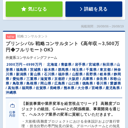
気になる
詳細を見る
掲載期間：26/08/06～26/08/19
戦略コンサルタント
NEW
プリンシパル 戦略コンサルタント《高年収～3,500万
円◆フルリモートOK》
外資系コンサルティングファーム
2000万円～4999万円
北海道 / 青森県 / 岩手県 / 宮城県 / 秋田県 / 山
形県 / 福島県 / 茨城県 / 栃木県 / 群馬県 / 埼玉県 / 千葉県 / 東京都 / 神奈
川県 / 新潟県 / 富山県 / 石川県 / 福井県 / 山梨県 / 長野県 / 岐阜県 / 静岡
県 / 愛知県 / 三重県 / 滋賀県 / 京都府 / 大阪府 / 兵庫県 / 奈良県 / 和歌山
県 / 鳥取県 / 島根県 / 岡山県 / 広島県 / 山口県 / 徳島県 / 香川県 / 愛媛県
/ 高知県 / 福岡県 / 佐賀県 / 長崎県 / 熊本県 / 大分県 / 宮崎県 / 鹿児島県 /
沖縄県
【新規事業や業界変革を経営視点でリード】 高難度プロ
ジェクトの統括、C-levelとの関係構築、事業開発を通じ
仕事
て、ヘルスケア業界の変革に貢献していただきます。
内容
・大規模/高難度プロジェクトにおける全体設計および進行管
理 ・担当分野の専門知見の深化、グローバルチームとの知見