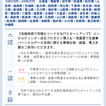
2000万円～2999万円
北海道 / 青森県 / 岩手県 / 宮城県 / 秋田県 / 山
形県 / 福島県 / 茨城県 / 栃木県 / 群馬県 / 埼玉県 / 千葉県 / 東京都 / 神奈
川県 / 新潟県 / 富山県 / 石川県 / 福井県 / 山梨県 / 長野県 / 岐阜県 / 静岡
県 / 愛知県 / 三重県 / 滋賀県 / 京都府 / 大阪府 / 兵庫県 / 奈良県 / 和歌山
県 / 鳥取県 / 島根県 / 岡山県 / 広島県 / 山口県 / 徳島県 / 香川県 / 愛媛県
/ 高知県 / 福岡県 / 佐賀県 / 長崎県 / 熊本県 / 大分県 / 宮崎県 / 鹿児島県 /
沖縄県
【先進技術で市場をリードするITスタートアップ】 コン
サルティング～自社プロダクト導入を一気通貫で支援◆
仕事
パーソナルデータ活用に関する事業企画・提案、導入支
内容
援をご担当いただきます。
＜主な仕事内容＞ ・顧客企業を巻き込んだプロジェクトの企
画・推進 ・経営層を含むステークホルダーとの折衝・事業戦
略への反映 ・…
・IT業界でのコンサルティング経験またはプロフェッ
必須
ショナルサービスの営業経験（1…
応募
・事業の企画・提案や関連する内容を含む事業開発の
歓迎
資格
ご経験 ・Data＆AI/Secu…
・日本で設立されたデータ活用支援領域のITスタートアップ企
業であり、国内大手企業…
会社
概要