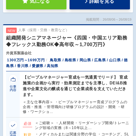
気になる
詳細を見る
掲載期間：26/08/06～26/08/19
人事（採用・労務・教育など）
NEW
組織開発シニアマネージャー《四国・中国エリア勤務
◆フレックス勤務OK◆高年収～1,700万円》
外資系製薬会社
1300万円～1699万円
鳥取県 / 島根県 / 岡山県 / 広島県 / 山口県 / 徳
島県 / 香川県 / 愛媛県 / 高知県
【ピープルマネージャー育成を一気通貫でリード】 育成
施策の企画から実行・効果測定までを主導し、DEI&B推
仕事
進や企業文化の醸成を通じて企業成長を支えていただき
内容
ます。
＜主な仕事内容＞ ・ピープルマネージャー育成プログラムの
企画・推進 ・管理職向け研修プログラムの設計・開発 ・研
修・ワークショ…
＜ご経験＞ ・人材開発・リーダーシップ開発/トレーニ
必須
ング領域の実務（8～10年以上…
応募
・メディカルまたは関連分野の学位 ・コーチング、SL
歓迎