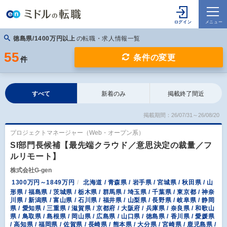
徳島県/1400万円以上
の転職・求人情報一覧
55
条件の変更
件
すべて
新着のみ
掲載終了間近
掲載期間：26/07/31～26/08/20
プロジェクトマネージャー（Web・オープン系）
SI部門長候補【最先端クラウド／意思決定の裁量／フ
ルリモート】
株式会社G-gen
1300万円～1849万円
北海道 / 青森県 / 岩手県 / 宮城県 / 秋田県 / 山
形県 / 福島県 / 茨城県 / 栃木県 / 群馬県 / 埼玉県 / 千葉県 / 東京都 / 神奈
川県 / 新潟県 / 富山県 / 石川県 / 福井県 / 山梨県 / 長野県 / 岐阜県 / 静岡
県 / 愛知県 / 三重県 / 滋賀県 / 京都府 / 大阪府 / 兵庫県 / 奈良県 / 和歌山
県 / 鳥取県 / 島根県 / 岡山県 / 広島県 / 山口県 / 徳島県 / 香川県 / 愛媛県
/ 高知県 / 福岡県 / 佐賀県 / 長崎県 / 熊本県 / 大分県 / 宮崎県 / 鹿児島県 /