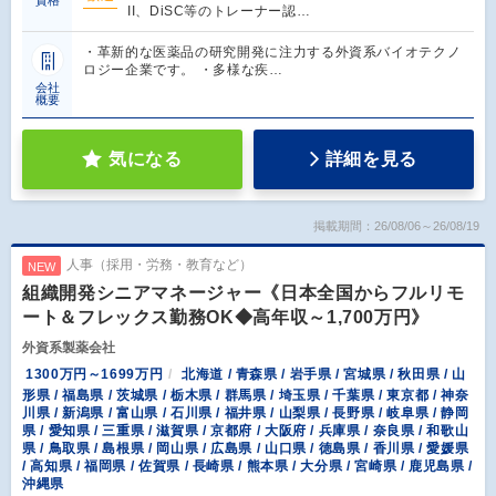
資格
II、DiSC等のトレーナー認…
・革新的な医薬品の研究開発に注力する外資系バイオテクノ
ロジー企業です。 ・多様な疾…
会社
概要
気になる
詳細を見る
掲載期間：26/08/06～26/08/19
人事（採用・労務・教育など）
NEW
組織開発シニアマネージャー《日本全国からフルリモ
ート＆フレックス勤務OK◆高年収～1,700万円》
外資系製薬会社
1300万円～1699万円
北海道 / 青森県 / 岩手県 / 宮城県 / 秋田県 / 山
形県 / 福島県 / 茨城県 / 栃木県 / 群馬県 / 埼玉県 / 千葉県 / 東京都 / 神奈
川県 / 新潟県 / 富山県 / 石川県 / 福井県 / 山梨県 / 長野県 / 岐阜県 / 静岡
県 / 愛知県 / 三重県 / 滋賀県 / 京都府 / 大阪府 / 兵庫県 / 奈良県 / 和歌山
県 / 鳥取県 / 島根県 / 岡山県 / 広島県 / 山口県 / 徳島県 / 香川県 / 愛媛県
/ 高知県 / 福岡県 / 佐賀県 / 長崎県 / 熊本県 / 大分県 / 宮崎県 / 鹿児島県 /
沖縄県