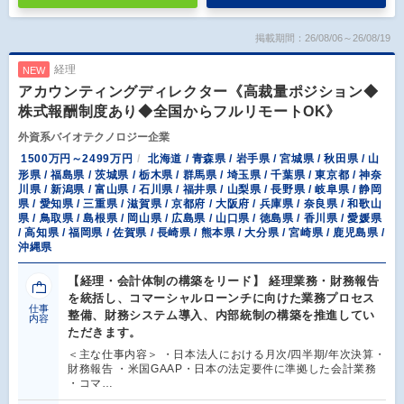
掲載期間：26/08/06～26/08/19
経理
NEW
アカウンティングディレクター《高裁量ポジション◆
株式報酬制度あり◆全国からフルリモートOK》
外資系バイオテクノロジー企業
1500万円～2499万円
北海道 / 青森県 / 岩手県 / 宮城県 / 秋田県 / 山
形県 / 福島県 / 茨城県 / 栃木県 / 群馬県 / 埼玉県 / 千葉県 / 東京都 / 神奈
川県 / 新潟県 / 富山県 / 石川県 / 福井県 / 山梨県 / 長野県 / 岐阜県 / 静岡
県 / 愛知県 / 三重県 / 滋賀県 / 京都府 / 大阪府 / 兵庫県 / 奈良県 / 和歌山
県 / 鳥取県 / 島根県 / 岡山県 / 広島県 / 山口県 / 徳島県 / 香川県 / 愛媛県
/ 高知県 / 福岡県 / 佐賀県 / 長崎県 / 熊本県 / 大分県 / 宮崎県 / 鹿児島県 /
沖縄県
【経理・会計体制の構築をリード】 経理業務・財務報告
を統括し、コマーシャルローンチに向けた業務プロセス
仕事
整備、財務システム導入、内部統制の構築を推進してい
内容
ただきます。
＜主な仕事内容＞ ・日本法人における月次/四半期/年次決算・
財務報告 ・米国GAAP・日本の法定要件に準拠した会計業務
・コマ…