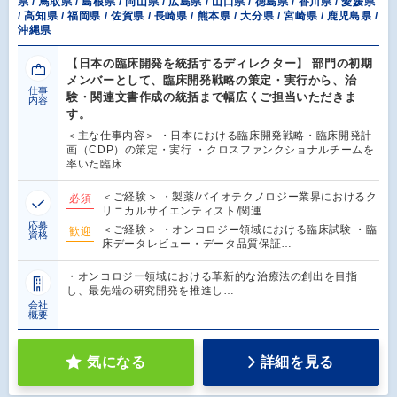
県 / 鳥取県 / 島根県 / 岡山県 / 広島県 / 山口県 / 徳島県 / 香川県 / 愛媛県
/ 高知県 / 福岡県 / 佐賀県 / 長崎県 / 熊本県 / 大分県 / 宮崎県 / 鹿児島県 /
沖縄県
【日本の臨床開発を統括するディレクター】 部門の初期
メンバーとして、臨床開発戦略の策定・実行から、治
仕事
験・関連文書作成の統括まで幅広くご担当いただきま
内容
す。
＜主な仕事内容＞ ・日本における臨床開発戦略・臨床開発計
画（CDP）の策定・実行 ・クロスファンクショナルチームを
率いた臨床…
＜ご経験＞ ・製薬/バイオテクノロジー業界におけるク
必須
リニカルサイエンティスト/関連…
応募
＜ご経験＞ ・オンコロジー領域における臨床試験 ・臨
歓迎
資格
床データレビュー・データ品質保証…
・オンコロジー領域における革新的な治療法の創出を目指
し、最先端の研究開発を推進し…
会社
概要
気になる
詳細を見る