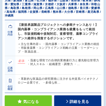
川県 / 新潟県 / 富山県 / 石川県 / 福井県 / 山梨県 / 長野県 / 岐阜県 / 静岡
県 / 愛知県 / 三重県 / 滋賀県 / 京都府 / 大阪府 / 兵庫県 / 奈良県 / 和歌山
県 / 鳥取県 / 島根県 / 岡山県 / 広島県 / 山口県 / 徳島県 / 香川県 / 愛媛県
/ 高知県 / 福岡県 / 佐賀県 / 長崎県 / 熊本県 / 大分県 / 宮崎県 / 鹿児島県 /
沖縄県
【新規承認製品プロジェクトへの参画チャンスあり！】
国内薬事・コンプライアンス業務を裁量をもって統括
仕事
し、市販後戦略や規制対応、査察管理、薬事コンプライ
内容
アンス維持を推進するポジションです。
＜主な仕事内容＞ ・国内薬事・コンプライアンス業務の統括
・市販後薬事・コンプライアンス戦略の立案・リーダーシッ
プ ・医薬品規…
・迅速な環境での自律的業務遂行力と優先順位管理力
必須
・対人スキル ・組織運営・調整力 ・…
応募
資格
・革新的な医薬品の研究開発に注力する外資系バイオテクノ
ロジー企業です。 ・多様な疾…
会社
概要
気になる
詳細を見る