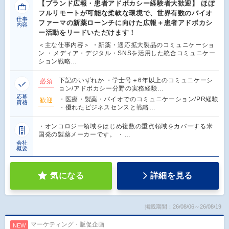
【ブランド広報・患者アドボカシー経験者大歓迎】 ほぼ
フルリモートが可能な柔軟な環境で、世界有数のバイオ
仕事
ファーマの新薬ローンチに向けた広報＋患者アドボカシ
内容
ー活動をリードいただけます！
＜主な仕事内容＞ ・新薬・適応拡大製品のコミュニケーショ
ン ・メディア・デジタル・SNSを活用した統合コミュニケー
ション戦略…
下記のいずれか ・学士号＋6年以上のコミュニケーシ
必須
ョン/アドボカシー分野の実務経験…
応募
・医療・製薬・バイオでのコミュニケーション/PR経験
歓迎
資格
・優れたビジネスセンスと戦略…
・オンコロジー領域をはじめ複数の重点領域をカバーする米
国発の製薬メーカーです。 ・…
会社
概要
気になる
詳細を見る
掲載期間：26/08/06～26/08/19
マーケティング・販促企画
NEW