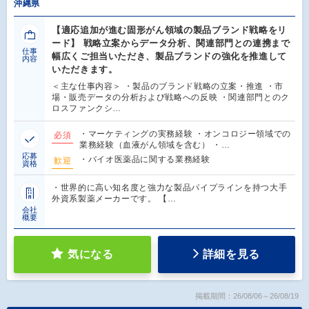
沖縄県
【適応追加が進む固形がん領域の製品ブランド戦略をリ
ード】 戦略立案からデータ分析、関連部門との連携まで
仕事
幅広くご担当いただき、製品ブランドの強化を推進して
内容
いただきます。
＜主な仕事内容＞ ・製品のブランド戦略の立案・推進 ・市
場・販売データの分析および戦略への反映 ・関連部門とのク
ロスファンクシ…
・マーケティングの実務経験 ・オンコロジー領域での
必須
業務経験（血液がん領域を含む） ・…
応募
・バイオ医薬品に関する業務経験
歓迎
資格
・世界的に高い知名度と強力な製品パイプラインを持つ大手
外資系製薬メーカーです。 【…
会社
概要
気になる
詳細を見る
掲載期間：26/08/06～26/08/19