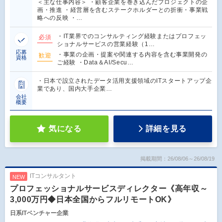
＜主な仕事内容＞ ・顧客企業を巻き込んだプロジェクトの企
画・推進 ・経営層を含むステークホルダーとの折衝・事業戦
略への反映 ・…
・IT業界でのコンサルティング経験またはプロフェッ
必須
ショナルサービスの営業経験（1…
応募
・事業の企画・提案や関連する内容を含む事業開発の
歓迎
資格
ご経験 ・Data＆AI/Secu…
・日本で設立されたデータ活用支援領域のITスタートアップ企
業であり、国内大手企業…
会社
概要
気になる
詳細を見る
掲載期間：26/08/06～26/08/19
ITコンサルタント
NEW
プロフェッショナルサービスディレクター《高年収～
3,000万円◆日本全国からフルリモートOK》
日系ITベンチャー企業