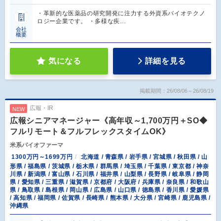
・革新的な医薬品の研究開発に注力する外資系バイオテクノ
ロジー企業です。 ・多様な疾…
会社
概要
気になる
詳細を見る
掲載期間：26/08/06～26/08/19
広報・IR
NEW
広報シニアマネージャー《高年収～1,700万円＋SO◆
フルリモート＆フルフレックスタイムOK》
米系バイオファーマ
1300万円～1699万円
北海道 / 青森県 / 岩手県 / 宮城県 / 秋田県 / 山
形県 / 福島県 / 茨城県 / 栃木県 / 群馬県 / 埼玉県 / 千葉県 / 東京都 / 神奈
川県 / 新潟県 / 富山県 / 石川県 / 福井県 / 山梨県 / 長野県 / 岐阜県 / 静岡
県 / 愛知県 / 三重県 / 滋賀県 / 京都府 / 大阪府 / 兵庫県 / 奈良県 / 和歌山
県 / 鳥取県 / 島根県 / 岡山県 / 広島県 / 山口県 / 徳島県 / 香川県 / 愛媛県
/ 高知県 / 福岡県 / 佐賀県 / 長崎県 / 熊本県 / 大分県 / 宮崎県 / 鹿児島県 /
沖縄県