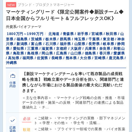
ブランド・プロダクトマネージャー
NEW
マーケティングリード《限定公開案件◆新設チーム◆
日本全国からフルリモート＆フルフレックスOK》
外資系バイオファーマ
1800万円～1999万円
北海道 / 青森県 / 岩手県 / 宮城県 / 秋田県 / 山
形県 / 福島県 / 茨城県 / 栃木県 / 群馬県 / 埼玉県 / 千葉県 / 東京都 / 神奈
川県 / 新潟県 / 富山県 / 石川県 / 福井県 / 山梨県 / 長野県 / 岐阜県 / 静岡
県 / 愛知県 / 三重県 / 滋賀県 / 京都府 / 大阪府 / 兵庫県 / 奈良県 / 和歌山
県 / 鳥取県 / 島根県 / 岡山県 / 広島県 / 山口県 / 徳島県 / 香川県 / 愛媛県
/ 高知県 / 福岡県 / 佐賀県 / 長崎県 / 熊本県 / 大分県 / 宮崎県 / 鹿児島県 /
沖縄県
【新設マーケティングチームを率いて既存製品の成長戦
略を推進】 戦略立案やデータ分析を担い、関連部門と連
仕事
携しながら市場における製品価値の最大化に貢献いただ
内容
きます。
＜主な仕事内容＞ ・マーケティング戦略の企画・推進 ・市場
データの分析・施策への反映 ・関連部門との連携による製品
価値向上 ・チ…
＜ご経験＞ ・マーケティングの実務 ・部下マネジメン
必須
ト ＜学歴・その他＞ ・学士号 ・流暢…
応募
＜ご経験＞ ・プライマリー領域での業務 ・バイオ医薬
歓迎
資格