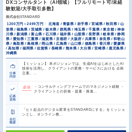
DXコンサルタント（AI領域）【フルリモート可/未経
験歓迎/大手取引多数】
株式会社STANDARD
1200万円～2499万円
北海道 / 青森県 / 岩手県 / 宮城県 / 秋田県 / 山
形県 / 福島県 / 茨城県 / 栃木県 / 群馬県 / 埼玉県 / 千葉県 / 東京都 / 神奈
川県 / 新潟県 / 富山県 / 石川県 / 福井県 / 山梨県 / 長野県 / 岐阜県 / 静岡
県 / 愛知県 / 三重県 / 滋賀県 / 京都府 / 大阪府 / 兵庫県 / 奈良県 / 和歌山
県 / 鳥取県 / 島根県 / 岡山県 / 広島県 / 山口県 / 徳島県 / 香川県 / 愛媛県
/ 高知県 / 福岡県 / 佐賀県 / 長崎県 / 熊本県 / 大分県 / 宮崎県 / 鹿児島県 /
沖縄県
【ミッション】 本ポジションでは、生成AIをはじめとしたAI
技術を活用し、クライアントの業務・サービスにおける 企画
立案、…
仕事
内容
・コンサルティングファームでのマネジメント経験 ・
必須
クライアントとの折衝・提案・推進…
応募
資格
「ヒト起点のデジタル変革をSTANDARDにする」をミッショ
ンとし、オンライン教…
会社
概要