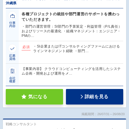
沖縄県
各種プロジェクトの統括や部門運営のサポートを携わっ
ていただきます。
仕事
内容
・部門の運営管理：SI部門の予算策定・利益管理（P/L責任）
およびリソースの最適化 ・組織マネジメント：エンジニア・
PMの…
・SI企業またはITコンサルティングファームにおける
必須
ラインマネジメント経験 ・部門…
応募
資格
【事業内容】 クラウドコンピューティングを活用したシステ
ム企画・開発および運用をメ…
会社
概要
気になる
詳細を見る
掲載期間：26/07/31～26/08/20
戦略コンサルタント