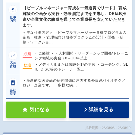
【ピープルマネージャー育成を一気通貫でリード】 育成
施策の企画から実行・効果測定までを主導し、DEI&B推
仕事
進や企業文化の醸成を通じて企業成長を支えていただき
内容
ます。
＜主な仕事内容＞ ・ピープルマネージャー育成プログラムの
企画・推進 ・管理職向け研修プログラムの設計・開発 ・研
修・ワークショ…
＜ご経験＞ ・人材開発・リーダーシップ開発/トレーニ
必須
ング領域の実務（8～10年以上…
応募
・メディカルまたは関連分野の学位 ・コーチング、SL
歓迎
資格
II、DiSC等のトレーナー認…
・革新的な医薬品の研究開発に注力する外資系バイオテクノ
ロジー企業です。 ・多様な疾…
会社
概要
気になる
詳細を見る
掲載期間：26/08/06～26/08/19