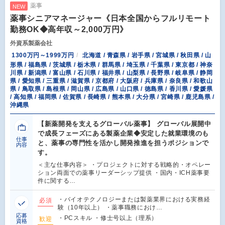
薬事
NEW
薬事シニアマネージャー《日本全国からフルリモート
勤務OK◆高年収～2,000万円》
外資系製薬会社
1300万円～1999万円
北海道 / 青森県 / 岩手県 / 宮城県 / 秋田県 / 山
形県 / 福島県 / 茨城県 / 栃木県 / 群馬県 / 埼玉県 / 千葉県 / 東京都 / 神奈
川県 / 新潟県 / 富山県 / 石川県 / 福井県 / 山梨県 / 長野県 / 岐阜県 / 静岡
県 / 愛知県 / 三重県 / 滋賀県 / 京都府 / 大阪府 / 兵庫県 / 奈良県 / 和歌山
県 / 鳥取県 / 島根県 / 岡山県 / 広島県 / 山口県 / 徳島県 / 香川県 / 愛媛県
/ 高知県 / 福岡県 / 佐賀県 / 長崎県 / 熊本県 / 大分県 / 宮崎県 / 鹿児島県 /
沖縄県
【新薬開発を支えるグローバル薬事】 グローバル展開中
で成長フェーズにある製薬企業◆安定した就業環境のも
仕事
と、薬事の専門性を活かし開発推進を担うポジションで
内容
す。
＜主な仕事内容＞ ・プロジェクトに対する戦略的・オペレー
ション両面での薬事リーダーシップ提供 ・国内・ICH薬事要
件に関する…
・バイオテクノロジーまたは製薬業界における実務経
必須
験（10年以上） ・薬事職務におけ…
応募
・PCスキル ・修士号以上（理系）
歓迎
資格