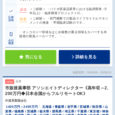
＜ご経験＞ ・バイオ医薬品業界における臨床開発（5
必須
年以上) ・臨床開発プロジェクトの…
応募
＜ご経験＞ ・部門横断での製品ライフサイクルマネジ
歓迎
資格
メントの推進 ・早期臨床試験のマネ…
・オンコロジー領域をはじめ複数の重点領域をカバーする米
国発の製薬メーカーです。 ・…
会社
概要
気になる
詳細を見る
掲載期間：26/08/06～26/08/19
薬事
NEW
市販後薬事部 アソシエイトディレクター《高年収～2,
200万円◆日本全国からフルリモートOK》
外資系製薬会社
1400万円～2499万円
北海道 / 青森県 / 岩手県 / 宮城県 / 秋田県 / 山
形県 / 福島県 / 茨城県 / 栃木県 / 群馬県 / 埼玉県 / 千葉県 / 東京都 / 神奈