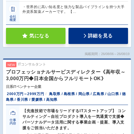
・世界的に高い知名度と強力な製品パイプラインを持つ大手
外資系製薬メーカーです。 【…
会社
概要
気になる
詳細を見る
掲載期間：26/08/06～26/08/19
ITコンサルタント
NEW
プロフェッショナルサービスディレクター《高年収～
3,000万円◆日本全国からフルリモートOK》
日系ITベンチャー企業
2000万円～2999万円
鳥取県 / 島根県 / 岡山県 / 広島県 / 山口県 / 徳
島県 / 香川県 / 愛媛県 / 高知県
【先進技術で市場をリードするITスタートアップ】 コン
サルティング～自社プロダクト導入を一気通貫で支援◆
仕事
パーソナルデータ活用に関する事業企画・提案、導入支
内容
援をご担当いただきます。