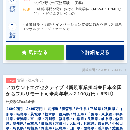
ング分野での実務経験 ・実務に…
応募
・経営/専門分野における上級学位（MBA/Ph.D/MDな
歓迎
資格
ど） ・ビジネスレベルの…
＜企業概要＞ 戦略とイノベーション支援に強みを持つ外資系
コンサルティングファームで…
会社
概要
気になる
詳細を見る
掲載期間：26/08/06～26/08/19
営業（法人向け）
NEW
アカウントエグゼクティブ《新規事業担当◆日本全国
からフルリモート可◆高年収～2,100万円＋RSU》
外資系CPaaS企業
1600万円～2499万円
北海道 / 青森県 / 岩手県 / 宮城県 / 秋田県 / 山
形県 / 福島県 / 茨城県 / 栃木県 / 群馬県 / 埼玉県 / 千葉県 / 東京都 / 神奈
川県 / 新潟県 / 富山県 / 石川県 / 福井県 / 山梨県 / 長野県 / 岐阜県 / 静岡
県 / 愛知県 / 三重県 / 滋賀県 / 京都府 / 大阪府 / 兵庫県 / 奈良県 / 和歌山
県 / 鳥取県 / 島根県 / 岡山県 / 広島県 / 山口県 / 徳島県 / 香川県 / 愛媛県