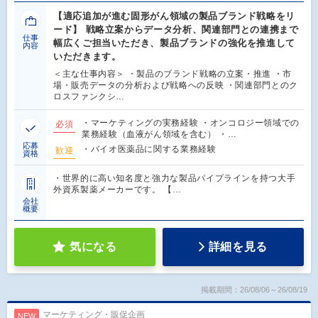
【適応追加が進む固形がん領域の製品ブランド戦略をリ
ード】 戦略立案からデータ分析、関連部門との連携まで
仕事
幅広くご担当いただき、製品ブランドの強化を推進して
内容
いただきます。
＜主な仕事内容＞ ・製品のブランド戦略の立案・推進 ・市
場・販売データの分析および戦略への反映 ・関連部門とのク
ロスファンクシ…
・マーケティングの実務経験 ・オンコロジー領域での
必須
業務経験（血液がん領域を含む） ・…
応募
・バイオ医薬品に関する業務経験
歓迎
資格
・世界的に高い知名度と強力な製品パイプラインを持つ大手
外資系製薬メーカーです。 【…
会社
概要
気になる
詳細を見る
掲載期間：26/08/06～26/08/19
マーケティング・販促企画
NEW