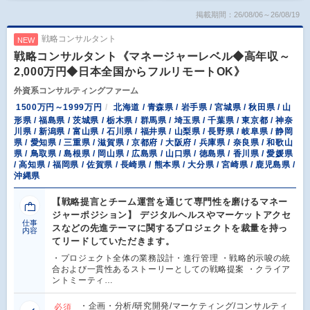
掲載期間：26/08/06～26/08/19
戦略コンサルタント
NEW
戦略コンサルタント《マネージャーレベル◆高年収～
2,000万円◆日本全国からフルリモートOK》
外資系コンサルティングファーム
1500万円～1999万円
北海道 / 青森県 / 岩手県 / 宮城県 / 秋田県 / 山
形県 / 福島県 / 茨城県 / 栃木県 / 群馬県 / 埼玉県 / 千葉県 / 東京都 / 神奈
川県 / 新潟県 / 富山県 / 石川県 / 福井県 / 山梨県 / 長野県 / 岐阜県 / 静岡
県 / 愛知県 / 三重県 / 滋賀県 / 京都府 / 大阪府 / 兵庫県 / 奈良県 / 和歌山
県 / 鳥取県 / 島根県 / 岡山県 / 広島県 / 山口県 / 徳島県 / 香川県 / 愛媛県
/ 高知県 / 福岡県 / 佐賀県 / 長崎県 / 熊本県 / 大分県 / 宮崎県 / 鹿児島県 /
沖縄県
【戦略提言とチーム運営を通じて専門性を磨けるマネー
ジャーポジション】 デジタルヘルスやマーケットアクセ
仕事
スなどの先進テーマに関するプロジェクトを裁量を持っ
内容
てリードしていただきます。
・プロジェクト全体の業務設計・進行管理 ・戦略的示唆の統
合および一貫性あるストーリーとしての戦略提案 ・クライア
ントミーティ…
・企画・分析/研究開発/マーケティング/コンサルティ
必須