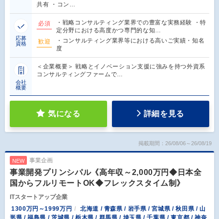
共有 ・コン…
・戦略コンサルティング業界での豊富な実務経験 ・特
必須
定分野における高度かつ専門的な知…
応募
・コンサルティング業界等における高いご実績・知名
歓迎
資格
度
＜企業概要＞ 戦略とイノベーション支援に強みを持つ外資系
コンサルティングファームで…
会社
概要
気になる
詳細を見る
掲載期間：26/08/06～26/08/19
事業企画
NEW
事業開発プリンシパル《高年収～2,000万円◆日本全
国からフルリモートOK◆フレックスタイム制》
ITスタートアップ企業
1300万円～1999万円
北海道 / 青森県 / 岩手県 / 宮城県 / 秋田県 / 山
形県 / 福島県 / 茨城県 / 栃木県 / 群馬県 / 埼玉県 / 千葉県 / 東京都 / 神奈