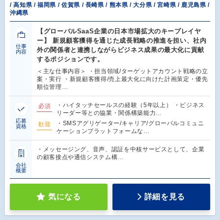
/ 高知県 / 福岡県 / 佐賀県 / 長崎県 / 熊本県 / 大分県 / 宮崎県 / 鹿児島県 /
沖縄県
【グローバルSaaS企業の日本市場拡大のキープレイヤ
ー】 新規顧客獲得を通じた成長戦略の推進を担い、社内
仕事
外の関係者と連携しながらビジネス成果の最大化に貢献
内容
するポジションです。
＜主な仕事内容＞ ・担当領域/ターゲットアカウント戦略の立
案・実行 ・新規顧客獲得/売上最大化に向けた計画策定・優先
順位管理…
・ハイタッチセールスの経験（5年以上） ・ビジネス
必須
リーダー等との協業・関係構築能力…
応募
・SMSアグリゲーター/キャリア/グローバルコミュニ
歓迎
資格
ケーションプラットフォームな…
・メッセージング、音声、認証を中核サービスとして、企業
の顧客接点や通信システム構…
会社
概要
気になる
詳細を見る