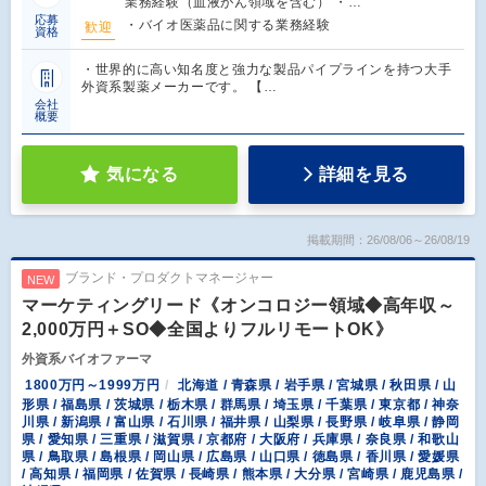
業務経験（血液がん領域を含む） ・…
応募
・バイオ医薬品に関する業務経験
歓迎
資格
・世界的に高い知名度と強力な製品パイプラインを持つ大手
外資系製薬メーカーです。 【…
会社
概要
気になる
詳細を見る
掲載期間：26/08/06～26/08/19
ブランド・プロダクトマネージャー
NEW
マーケティングリード《オンコロジー領域◆高年収～
2,000万円＋SO◆全国よりフルリモートOK》
外資系バイオファーマ
1800万円～1999万円
北海道 / 青森県 / 岩手県 / 宮城県 / 秋田県 / 山
形県 / 福島県 / 茨城県 / 栃木県 / 群馬県 / 埼玉県 / 千葉県 / 東京都 / 神奈
川県 / 新潟県 / 富山県 / 石川県 / 福井県 / 山梨県 / 長野県 / 岐阜県 / 静岡
県 / 愛知県 / 三重県 / 滋賀県 / 京都府 / 大阪府 / 兵庫県 / 奈良県 / 和歌山
県 / 鳥取県 / 島根県 / 岡山県 / 広島県 / 山口県 / 徳島県 / 香川県 / 愛媛県
/ 高知県 / 福岡県 / 佐賀県 / 長崎県 / 熊本県 / 大分県 / 宮崎県 / 鹿児島県 /