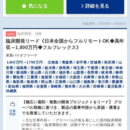
気になる
詳細を見る
掲載期間：26/08/06～26/08/19
臨床開発、治験
NEW
臨床開発リード《日本全国からフルリモートOK◆高年
収～1,800万円◆フルフレックス》
米系バイオファーマ
1400万円～1799万円
北海道 / 青森県 / 岩手県 / 宮城県 / 秋田県 / 山
形県 / 福島県 / 茨城県 / 栃木県 / 群馬県 / 埼玉県 / 千葉県 / 東京都 / 神奈
川県 / 新潟県 / 富山県 / 石川県 / 福井県 / 山梨県 / 長野県 / 岐阜県 / 静岡
県 / 愛知県 / 三重県 / 滋賀県 / 京都府 / 大阪府 / 兵庫県 / 奈良県 / 和歌山
県 / 鳥取県 / 島根県 / 岡山県 / 広島県 / 山口県 / 徳島県 / 香川県 / 愛媛県
/ 高知県 / 福岡県 / 佐賀県 / 長崎県 / 熊本県 / 大分県 / 宮崎県 / 鹿児島県 /
沖縄県
【幅広い薬剤・複数の開発プロジェクトをリード】 グロ
ーバル戦略に基づき、製品の薬事申請から承認・償還ま
仕事
でを推進していただきます。
内容
＜主な仕事内容＞ ・グローバル計画を基にした国内臨床開発
計画の策定 ・臨床開発計画・試験デザインへの国内臨床・医
学的インプッ…