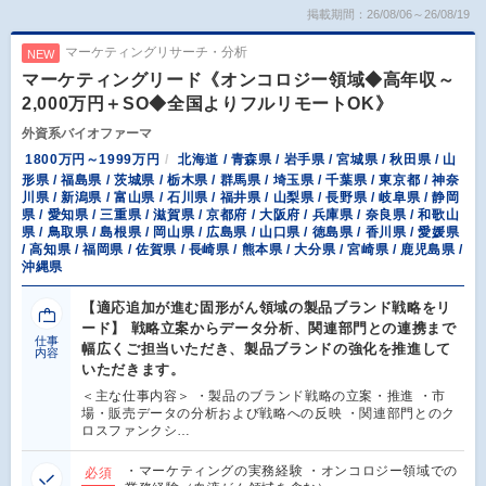
掲載期間：26/08/06～26/08/19
マーケティングリサーチ・分析
NEW
マーケティングリード《オンコロジー領域◆高年収～
2,000万円＋SO◆全国よりフルリモートOK》
外資系バイオファーマ
1800万円～1999万円
北海道 / 青森県 / 岩手県 / 宮城県 / 秋田県 / 山
形県 / 福島県 / 茨城県 / 栃木県 / 群馬県 / 埼玉県 / 千葉県 / 東京都 / 神奈
川県 / 新潟県 / 富山県 / 石川県 / 福井県 / 山梨県 / 長野県 / 岐阜県 / 静岡
県 / 愛知県 / 三重県 / 滋賀県 / 京都府 / 大阪府 / 兵庫県 / 奈良県 / 和歌山
県 / 鳥取県 / 島根県 / 岡山県 / 広島県 / 山口県 / 徳島県 / 香川県 / 愛媛県
/ 高知県 / 福岡県 / 佐賀県 / 長崎県 / 熊本県 / 大分県 / 宮崎県 / 鹿児島県 /
沖縄県
【適応追加が進む固形がん領域の製品ブランド戦略をリ
ード】 戦略立案からデータ分析、関連部門との連携まで
仕事
幅広くご担当いただき、製品ブランドの強化を推進して
内容
いただきます。
＜主な仕事内容＞ ・製品のブランド戦略の立案・推進 ・市
場・販売データの分析および戦略への反映 ・関連部門とのク
ロスファンクシ…
・マーケティングの実務経験 ・オンコロジー領域での
必須