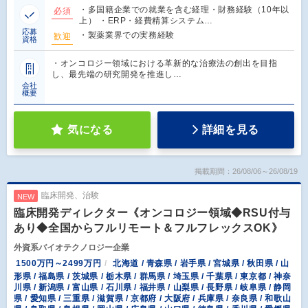
・多国籍企業での就業を含む経理・財務経験（10年以
必須
上） ・ERP・経費精算システム…
応募
・製薬業界での実務経験
歓迎
資格
・オンコロジー領域における革新的な治療法の創出を目指
し、最先端の研究開発を推進し…
会社
概要
気になる
詳細を見る
掲載期間：26/08/06～26/08/19
臨床開発、治験
NEW
臨床開発ディレクター《オンコロジー領域◆RSU付与
あり◆全国からフルリモート＆フルフレックスOK》
外資系バイオテクノロジー企業
1500万円～2499万円
北海道 / 青森県 / 岩手県 / 宮城県 / 秋田県 / 山
形県 / 福島県 / 茨城県 / 栃木県 / 群馬県 / 埼玉県 / 千葉県 / 東京都 / 神奈
川県 / 新潟県 / 富山県 / 石川県 / 福井県 / 山梨県 / 長野県 / 岐阜県 / 静岡
県 / 愛知県 / 三重県 / 滋賀県 / 京都府 / 大阪府 / 兵庫県 / 奈良県 / 和歌山