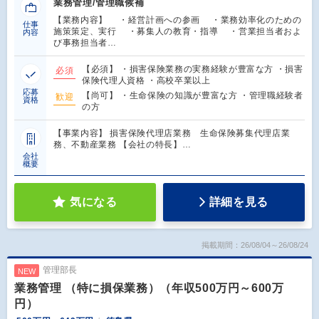
業務管理/管理職候補
【業務内容】 ・経営計画への参画 ・業務効率化のための
仕事
施策策定、実行 ・募集人の教育・指導 ・営業担当者およ
内容
び事務担当者…
【必須】 ・損害保険業務の実務経験が豊富な方 ・損害
必須
保険代理人資格 ・高校卒業以上
応募
【尚可】 ・生命保険の知識が豊富な方 ・管理職経験者
歓迎
資格
の方
【事業内容】 損害保険代理店業務 生命保険募集代理店業
務、不動産業務 【会社の特長】…
会社
概要
気になる
詳細を見る
掲載期間：26/08/04～26/08/24
管理部長
NEW
業務管理 （特に損保業務）（年収500万円～600万
円）