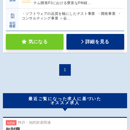
資格
テム開発PJにおける豊富なPM経…
・ソフトウェアの品質を軸にしたテスト事業 ・開発事業 ・
コンサルティング事業 ＜会…
会社
概要
気になる
詳細を見る
1
最近ご覧になった求人に基づいた
オススメ求人
特許・知的財産関連
NEW
知財職