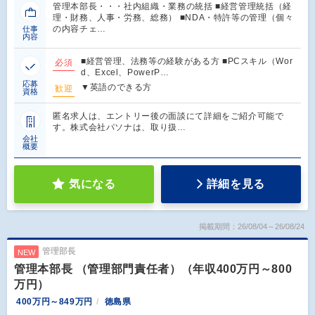
管理本部長・・・社内組織・業務の統括 ■経営管理統括（経
理・財務、人事・労務、総務） ■NDA・特許等の管理（個々
の内容チェ…
仕事
内容
■経営管理、法務等の経験がある方 ■PCスキル（Wor
必須
d、Excel、PowerP…
応募
▼英語のできる方
歓迎
資格
匿名求人は、エントリー後の面談にて詳細をご紹介可能で
す。株式会社パソナは、取り扱…
会社
概要
気になる
詳細を見る
掲載期間：26/08/04～26/08/24
管理部長
NEW
管理本部長 （管理部門責任者）（年収400万円～800
万円）
400万円～849万円
徳島県