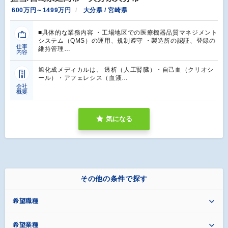
600万円～1499万円
大分県 / 宮崎県
■具体的な業務内容 ・工場地区での医療機器品質マネジメント
システム（QMS）の運用、規制遵守 ・製造所の認証、登録の
仕事
維持管理…
内容
旭化成メディカルは、 透析（人工腎臓）・自己血（クリオシ
ール）・アフェレシス（血液…
会社
概要
気になる
その他の条件で探す
希望職種
希望業種