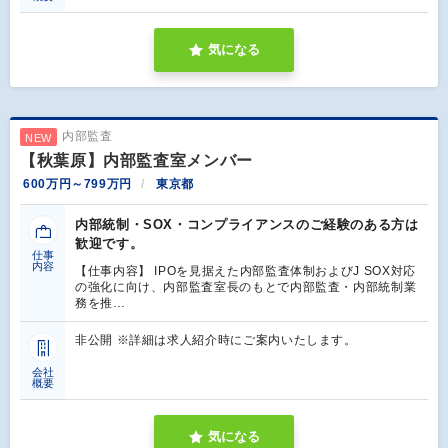
気になる
内部監査
NEW
【秋葉原】内部監査室メンバー
600万円～799万円
東京都
内部統制・SOX・コンプライアンスのご経験のある方は
歓迎です。
仕事
内容
【仕事内容】 IPOを見据えた内部監査体制およびJ SOX対応
の強化に向け、内部監査室長のもとで内部監査・内部統制業
務を推…
非公開 ※詳細は求人紹介時にご案内いたします。
会社
概要
気になる