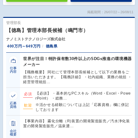
掲載期間：26/07/22～26/08/11
管理部長
【徳島】管理本部長候補（鳴門市）
ナノミストテクノロジーズ株式会社
400万円～649万円
徳島県
世界が注目！特許保有数30件以上のSDGs推進の環境機器
メーカー
仕事
内容
【職務概要】 同社にて管理本部長候補として以下の業務をご
担当いただきます。 【職務詳細】 ・社内組織、業務の統括 ・
経営管理統括…
【必須】 ・基本的なPCスキル（Word・Excel・Powe
必須
rPoint） ・総務…
応募
※活かせる経験については上記「応募資格」欄に併記
歓迎
資格
しております
【事業内容】 霧化分離（R)装置の開発製造販売／汚水浄化装
置の開発製造販売／温泉濃…
会社
概要