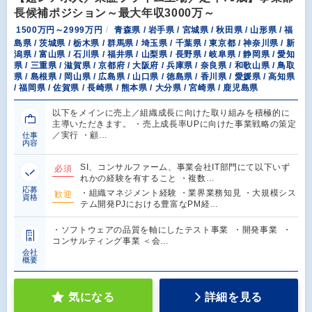
長候補ポジション～最大年収3000万～
1500万円～2999万円
青森県 / 岩手県 / 宮城県 / 秋田県 / 山形県 / 福
島県 / 茨城県 / 栃木県 / 群馬県 / 埼玉県 / 千葉県 / 東京都 / 神奈川県 / 新
潟県 / 富山県 / 石川県 / 福井県 / 山梨県 / 長野県 / 岐阜県 / 静岡県 / 愛知
県 / 三重県 / 滋賀県 / 京都府 / 大阪府 / 兵庫県 / 奈良県 / 和歌山県 / 鳥取
県 / 島根県 / 岡山県 / 広島県 / 山口県 / 徳島県 / 香川県 / 愛媛県 / 高知県
/ 福岡県 / 佐賀県 / 長崎県 / 熊本県 / 大分県 / 宮崎県 / 鹿児島県
以下をメインに売上／組織成長に向けた取り組みを積極的に
主導いただきます。 ・売上成長率UPに向けた事業戦略の策定
／実行 ・顧…
仕事
内容
SI、コンサルファーム、事業会社IT部門にて以下いず
必須
れかの経験を有すること ・複数…
応募
・組織マネジメント経験 ・業界業務知見 ・大規模シス
歓迎
資格
テム開発PJにおける豊富なPM経…
・ソフトウェアの品質を軸にしたテスト事業 ・開発事業 ・
コンサルティング事業 ＜会…
会社
概要
気になる
詳細を見る