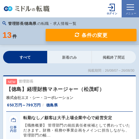
管理部長/徳島県
の転職・求人情報一覧
13
条件の変更
件
すべて
新着のみ
掲載終了間近
掲載期間：26/08/07～26/08/30
管理部長
NEW
【徳島】経理財務マネージャー（松茂町）
株式会社エヌ・シー・コーポレーション
650万円～799万円
徳島県
転勤なし／顧客は大手上場企業中心で経営安定
【職務概要】 管理部門の統括責任者候補として携わっていた
仕事
だきます。財務・税務や事業企画をメインに担当しながら、
内容
管理部門の幅…