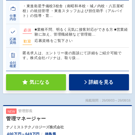
・東進衛星予備校3校舎（南昭和本校・城ノ内校・八百屋町
校）の統括管理 ・東進スタッフおよび担任助手（アルバイ
ト）の指導・育…
仕事
内容
■業種不問、明るく元気に接客対応ができる方 ■営業経
必須
験に加え、管理職経験など管理能…
応募
応募資格をご覧下さい
歓迎
資格
匿名求人は、エントリー後の面談にて詳細をご紹介可能で
す。株式会社パソナは、取り扱…
会社
概要
気になる
詳細を見る
掲載期間：26/08/03～26/08/16
管理部長
NEW
管理マネージャー
ナノミストテクノロジーズ株式会社
400万円～649万円
徳島県