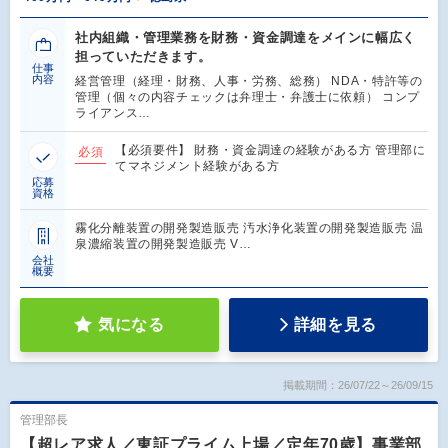
社内組織・管理業務を財務・資金調達をメインに幅広く
担っていただきます。
仕事
内容
経営管理（経理・財務、人事・労務、総務） NDA・特許等の
管理（個々の内容チェックは弁理士・弁護士に依頼） コンプ
ライアンス…
【必須要件】 財務・資金調達の経験がある方 管理部に
必須
てマネジメント経験がある方
応募
資格
霧化分離装置の開発製造販売 汚水浄化装置の開発製造販売 温
泉濃縮装置の開発製造販売 V…
会社
概要
気になる
詳細を見る
掲載期間：26/07/22～26/09/15
管理部長
【超レア求人／東証プライム上場／定年70歳】事業部