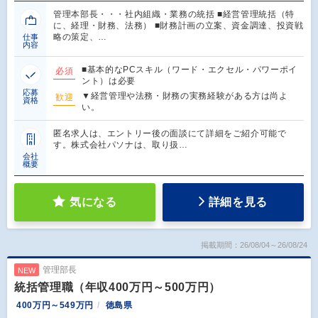
管理本部長・・・社内組織・業務の統括 ■経営管理統括（特
に、経理・財務、法務） ■財務計画の立案、資金調達、投資戦
略の策定、…
仕事
内容
■基本的なPCスキル（ワード・エクセル・パワーポイ
必須
ント）は必要
応募
▼経営管理や法務・財務の実務経験がある方は尚よ
歓迎
資格
い。
匿名求人は、エントリー後の面談にて詳細をご紹介可能で
す。株式会社パソナは、取り扱…
会社
概要
気になる
詳細を見る
掲載期間：26/08/04～26/08/24
管理部長
NEW
統括管理職（年収400万円～500万円）
400万円～549万円
徳島県