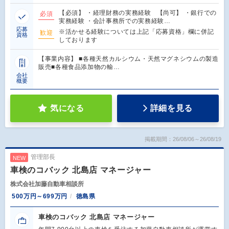
【必須】 ・経理財務の実務経験 【尚可】 ・銀行での
必須
実務経験 ・会計事務所での実務経験…
応募
※活かせる経験については上記「応募資格」欄に併記
歓迎
資格
しております
【事業内容】 ■各種天然カルシウム・天然マグネシウムの製造
販売■各種食品添加物の輸…
会社
概要
気になる
詳細を見る
掲載期間：26/08/06～26/08/19
管理部長
NEW
車検のコバック 北島店 マネージャー
株式会社加藤自動車相談所
500万円～699万円
徳島県
車検のコバック 北島店 マネージャー