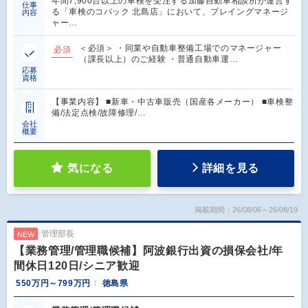
年間7,900台以上の車検を受注する加藤自動車相談所が運営す
仕事
る「車検のコバック 北島店」において、プレイングマネージ
内容
ャー…
＜必須＞ ・同業や自動車整備工場でのマネージャー
必須
（課長以上）のご経験 ・普通自動車運…
応募
資格
【事業内容】 ■新車・中古車販売（国産各メーカー） ■車検整
備/法定点検/故障修理/…
会社
概要
気になる
詳細を見る
掲載期間：26/08/06～26/08/19
管理部長
NEW
【業務管理/管理職候補】阿波銀行出資の損保会社/年
間休日120日/シニア歓迎
550万円～799万円
徳島県