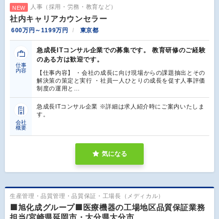
人事（採用・労務・教育など）
NEW
社内キャリアカウンセラー
600万円～1199万円
東京都
急成長ITコンサル企業での募集です。 教育研修のご経験
のある方は歓迎です。
仕事
内容
【仕事内容】 ・会社の成長に向け現場からの課題抽出とその
解決策の策定と実行 ・社員一人ひとりの成長を促す人事評価
制度の運用と…
急成長ITコンサル企業 ※詳細は求人紹介時にご案内いたしま
す。
会社
概要
気になる
生産管理・品質管理・品質保証・工場長（メディカル）
🟩旭化成グループ🟩医療機器の工場地区品質保証業務
担当/宮崎県延岡市・大分県大分市