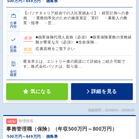
500万円～649万円
徳島県
【パソナキャリア経由での入社実績あり】・経営計画への参
画 ・業務効率化のための施策策定、実行 ・募集人の教
育・指導 ・営…
仕事
内容
■損害保険代理人資格《必須》 ■損害保険業務の実務経
必須
験が豊富な方《必須》 ■生命保険…
応募
応募資格をご覧下さい
歓迎
資格
匿名求人は、エントリー後の面談にて詳細をご紹介可能で
す。株式会社パソナは、取り扱…
会社
概要
気になる
詳細を見る
掲載期間：26/08/04～26/08/24
管理部長
NEW
事務管理職（保険）（年収500万円～800万円）
500万円～849万円
徳島県