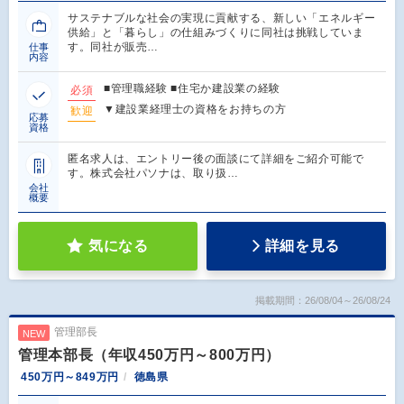
サステナブルな社会の実現に貢献する、新しい「エネルギー
供給」と「暮らし」の仕組みづくりに同社は挑戦していま
す。同社が販売…
仕事
内容
■管理職経験 ■住宅か建設業の経験
必須
▼建設業経理士の資格をお持ちの方
歓迎
応募
資格
匿名求人は、エントリー後の面談にて詳細をご紹介可能で
す。株式会社パソナは、取り扱…
会社
概要
気になる
詳細を見る
掲載期間：26/08/04～26/08/24
管理部長
NEW
管理本部長（年収450万円～800万円）
450万円～849万円
徳島県