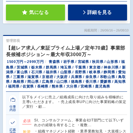
気になる
詳細を見る
掲載期間：26/06/16～26/08/10
管理部長
【超レア求人／東証プライム上場／定年70歳】事業部
長候補ポジション～最大年収3000万～
1500万円～2999万円
青森県 / 岩手県 / 宮城県 / 秋田県 / 山形県 / 福
島県 / 茨城県 / 栃木県 / 群馬県 / 埼玉県 / 千葉県 / 東京都 / 神奈川県 / 新
潟県 / 富山県 / 石川県 / 福井県 / 山梨県 / 長野県 / 岐阜県 / 静岡県 / 愛知
県 / 三重県 / 滋賀県 / 京都府 / 大阪府 / 兵庫県 / 奈良県 / 和歌山県 / 鳥取
県 / 島根県 / 岡山県 / 広島県 / 山口県 / 徳島県 / 香川県 / 愛媛県 / 高知県
/ 福岡県 / 佐賀県 / 長崎県 / 熊本県 / 大分県 / 宮崎県 / 鹿児島県
以下をメインに売上／組織成長に向けた取り組みを積極的に
主導いただきます。 ・売上成長率UPに向けた事業戦略の策定
／実行 ・顧…
仕事
内容
SI、コンサルファーム、事業会社IT部門にて以下いず
必須
れかの経験を有すること ・複数…
応募
・組織マネジメント経験 ・業界業務知見 ・大規模シス
歓迎