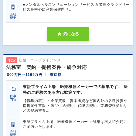
■メンタルヘルスソリューションサービス 産業医クラウドサー
ビスを中心に産業保健医サ…
会社
概要
気になる
法務・コンプライアンス
NEW
法務室 契約・提携案件・紛争対応
800万円～1199万円
東京都
東証プライム上場 医療機器メーカーでの募集です。 法
務のご経験のある方は歓迎です。
仕事
内容
【職務内容】 ・企業買収、資本出資など国内外の各種投資や
提携案件支援 ・製品供給契約、代理店契約、業務委託契約な
どの契約審査…
東証プライム上場 医療機器メーカー ※詳細は求人紹介時に
ご案内いたします。
会社
概要