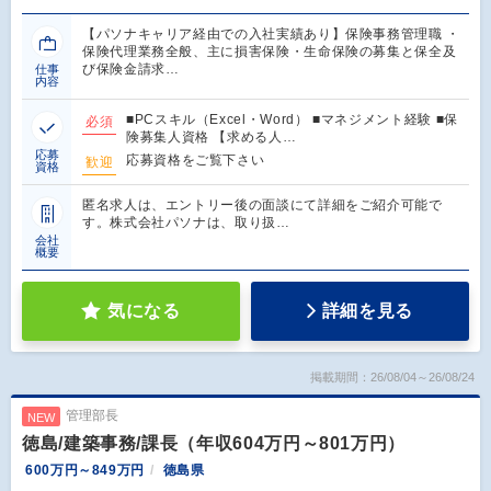
【パソナキャリア経由での入社実績あり】保険事務管理職 ・
保険代理業務全般、主に損害保険・生命保険の募集と保全及
び保険金請求…
仕事
内容
■PCスキル（Excel・Word） ■マネジメント経験 ■保
必須
険募集人資格 【求める人…
応募
応募資格をご覧下さい
歓迎
資格
匿名求人は、エントリー後の面談にて詳細をご紹介可能で
す。株式会社パソナは、取り扱…
会社
概要
気になる
詳細を見る
掲載期間：26/08/04～26/08/24
管理部長
NEW
徳島/建築事務/課長（年収604万円～801万円）
600万円～849万円
徳島県