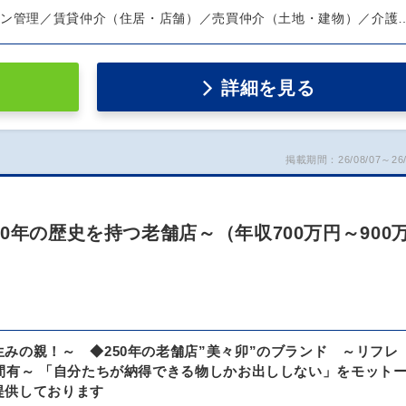
ョン管理／賃貸仲介（住居・店舗）／売買仲介（土地・建物）／介護
詳細を見る
掲載期間：26/08/07～26/
0年の歴史を持つ老舗店～（年収700万円～900
みの親！～ ◆250年の老舗店”美々卯”のブランド ～リフレ
間有～ 「自分たちが納得できる物しかお出ししない」をモット
提供しております