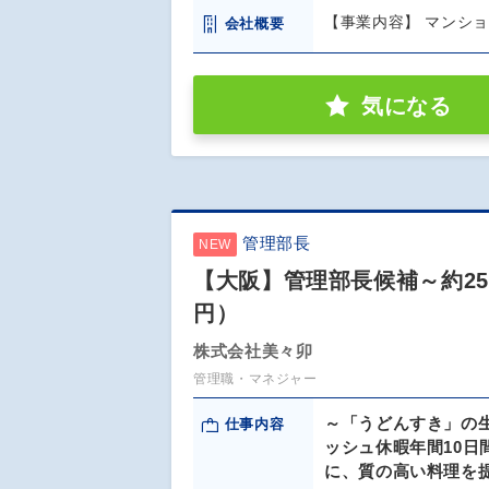
【事業内容】 マンシ
会社概要
気になる
管理部長
NEW
【大阪】管理部長候補～約25
円）
株式会社美々卯
管理職・マネジャー
～「うどんすき」の生
仕事内容
ッシュ休暇年間10日
に、質の高い料理を