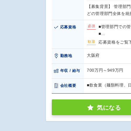
【募集背景】 管理部
どの管理部門全体を統
必須
■管理部門での
応募資格
■…
歓迎
応募資格をご覧
大阪府
勤務地
700万円～949万円
年収 / 給与
■飲食業（麺類料理、
会社概要
気になる