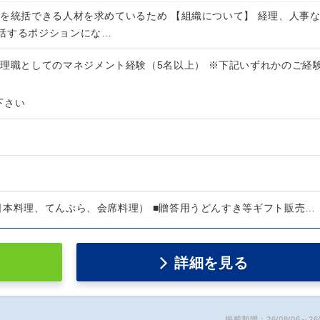
門を統括できる人材を求めているため 【組織について】 経理、人事
括するポジションにな…
管理職としてのマネジメント経験（5名以上） ※下記いずれかのご経
下さい
日本料理、てんぷら、会席料理） ■贈答用うどんすき等ギフト販売…
詳細を見る
掲載期間：26/08/06～26/