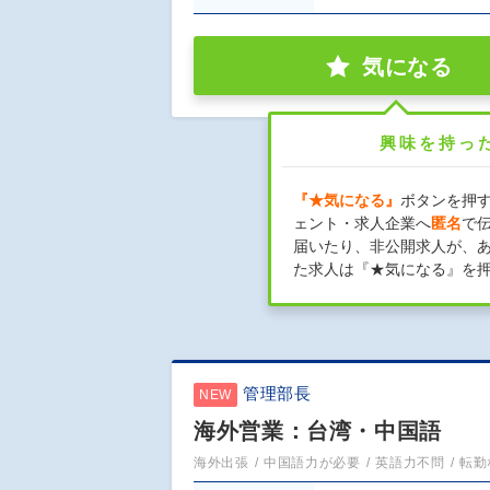
気になる
興味を持っ
『★気になる』
ボタンを押
ェント・求人企業へ
匿名
で
届いたり、非公開求人が、
た求人は『★気になる』を
管理部長
NEW
海外営業：台湾・中国語
海外出張
中国語力が必要
英語力不問
転勤