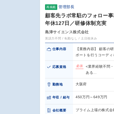
管理部長
再掲載
顧客先ラボ常駐のフォロー事
年休127日／研修体制充実
島津サイエンス株式会社
英語力不問
転勤なし
土日祝休み
【業務内容】 顧客の
仕事内容
ポートを行うコーディ
必須
<業界経験不問・
応募資格
ある…
大阪府
勤務地
450万円～649万円
年収 / 給与
プライム上場の株式会
会社概要