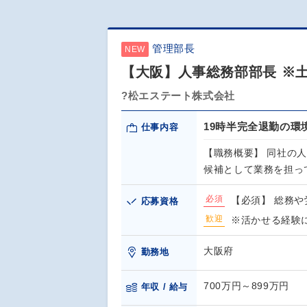
管理部長
NEW
【大阪】人事総務部部長 ※土
?松エステート株式会社
19時半完全退勤の
仕事内容
【職務概要】 同社の
候補として業務を担っ
必須
【必須】 総務
応募資格
歓迎
※活かせる経験
大阪府
勤務地
700万円～899万円
年収 / 給与