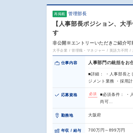
管理部長
再掲載
【人事部長ポジション、大手
す
非公開※エントリーいただきご紹介可
大手企業
管理職・マネジャー
英語力不問
人事部門の統括をお
仕事内容
■詳細： ・人事部長
ジメント業務 ・採用
必須
■必須条件： ・
応募資格
尚可…
大阪府
勤務地
700万円～899万円
年収 / 給与