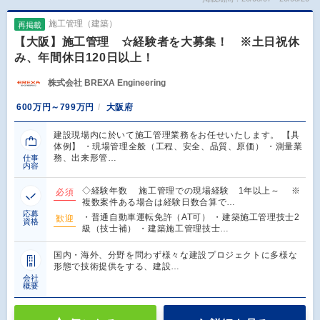
施工管理（建築）
再掲載
【大阪】施工管理 ☆経験者を大募集！ ※土日祝休
み、年間休日120日以上！
株式会社 BREXA Engineering
600万円～799万円
大阪府
建設現場内に於いて施工管理業務をお任せいたします。 【具
体例】 ・現場管理全般（工程、安全、品質、原価） ・測量業
務、出来形管…
仕事
内容
◇経験年数 施工管理での現場経験 1年以上～ ※
必須
複数案件ある場合は経験日数合算で…
応募
・普通自動車運転免許（AT可） ・建築施工管理技士2
歓迎
資格
級（技士補） ・建築施工管理技士…
国内・海外、分野を問わず様々な建設プロジェクトに多様な
形態で技術提供をする、建設…
会社
概要