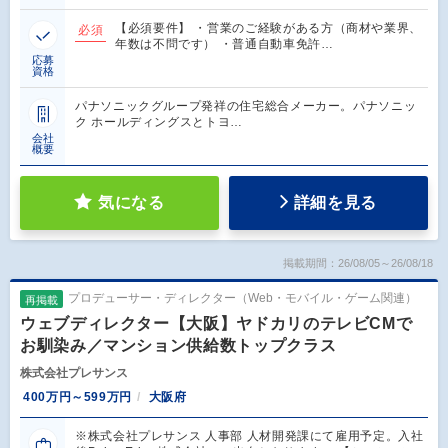
【必須要件】 ・営業のご経験がある方（商材や業界、
必須
年数は不問です） ・普通自動車免許…
応募
資格
パナソニックグループ発祥の住宅総合メーカー。パナソニッ
ク ホールディングスとトヨ…
会社
概要
気になる
詳細を見る
掲載期間：26/08/05～26/08/18
プロデューサー・ディレクター（Web・モバイル・ゲーム関連）
再掲載
ウェブディレクター【大阪】ヤドカリのテレビCMで
お馴染み／マンション供給数トップクラス
株式会社プレサンス
400万円～599万円
大阪府
※株式会社プレサンス 人事部 人材開発課にて雇用予定。入社