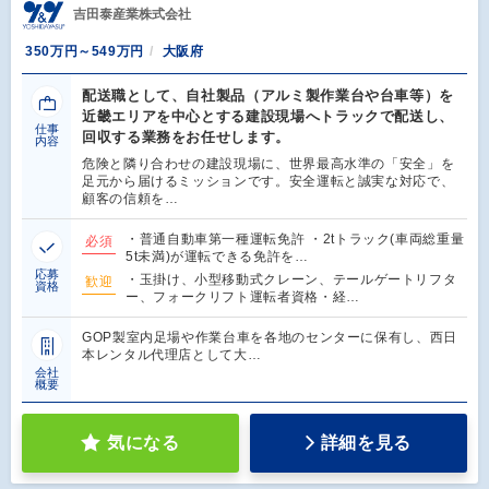
吉田泰産業株式会社
350万円～549万円
大阪府
配送職として、自社製品（アルミ製作業台や台車等）を
近畿エリアを中心とする建設現場へトラックで配送し、
仕事
回収する業務をお任せします。
内容
危険と隣り合わせの建設現場に、世界最高水準の「安全」を
足元から届けるミッションです。安全運転と誠実な対応で、
顧客の信頼を…
・普通自動車第一種運転免許 ・2tトラック(車両総重量
必須
5t未満)が運転できる免許を…
応募
・玉掛け、小型移動式クレーン、テールゲートリフタ
歓迎
資格
ー、フォークリフト運転者資格・経…
GOP製室内足場や作業台車を各地のセンターに保有し、西日
本レンタル代理店として大…
会社
概要
気になる
詳細を見る