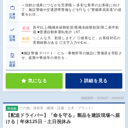
＜信頼が成果につながる営業職＞ 多彩な業界のお客様に向け
て、施設警備や交通誘導警備などを行なう"警備隊員派遣"の提
案をお任…
仕事
内容
高卒以上/職種未経験歓迎/業種未経験歓迎/第二新卒歓
必須
迎 ■普通自動車運転免許（AT…
応募
＼こんな方、歓迎します／ ◎接客など、お客様対応の
歓迎
資格
実務経験がある ◎文字入力やExc…
■施設警備 デパート・ビル・事務所等の施設に警備員を常駐さ
せ、盗難や事故等の発生を…
会社
概要
気になる
詳細を見る
掲載期間：26/08/07～26/08/20
その他、技術系（建築・設備・土木・プラント）
再掲載
【配送ドライバー】「命を守る」製品を建設現場へ届
ける｜年休125日・土日祝休み