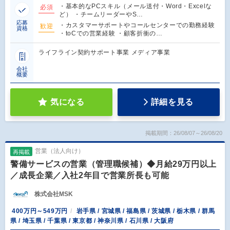
・基本的なPCスキル（メール送付・Word・Excelな
必須
ど） ・チームリーダーやS…
応募
・カスタマーサポートやコールセンターでの勤務経験
歓迎
資格
・toCでの営業経験 ・顧客折衝の…
ライフライン契約サポート事業 メディア事業
会社
概要
気になる
詳細を見る
掲載期間：26/08/07～26/08/20
営業（法人向け）
再掲載
警備サービスの営業（管理職候補）◆月給29万円以上
／成長企業／入社2年目で営業所長も可能
株式会社MSK
400万円～549万円
岩手県 / 宮城県 / 福島県 / 茨城県 / 栃木県 / 群馬
県 / 埼玉県 / 千葉県 / 東京都 / 神奈川県 / 石川県 / 大阪府