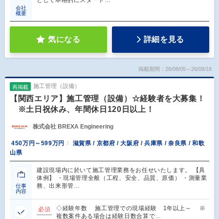
として本格的にスタート…
会社
概要
気になる
詳細を見る
掲載期間：26/08/05～26/08/18
施工管理（設備）
再掲載
【関西エリア】施工管理（設備）☆経験者を大募集！
※土日祝休み、年間休日120日以上！
株式会社 BREXA Engineering
450万円～599万円
滋賀県 / 京都府 / 大阪府 / 兵庫県 / 奈良県 / 和歌
山県
建設現場内に於いて施工管理業務をお任せいたします。 【具
体例】 ・現場管理全般（工程、安全、品質、原価） ・測量業
務、出来形管…
仕事
内容
◇経験年数 施工管理での現場経験 1年以上～ ※
必須
複数案件ある場合は経験日数合算で…