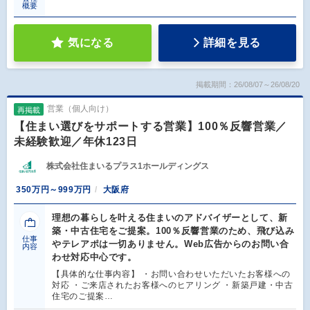
概要
気になる
詳細を見る
掲載期間：26/08/07～26/08/20
営業（個人向け）
再掲載
【住まい選びをサポートする営業】100％反響営業／
未経験歓迎／年休123日
株式会社住まいるプラス1ホールディングス
350万円～999万円
大阪府
理想の暮らしを叶える住まいのアドバイザーとして、新
築・中古住宅をご提案。100％反響営業のため、飛び込み
仕事
やテレアポは一切ありません。Web広告からのお問い合
内容
わせ対応中心です。
【具体的な仕事内容】 ・お問い合わせいただいたお客様への
対応 ・ご来店されたお客様へのヒアリング ・新築戸建・中古
住宅のご提案…