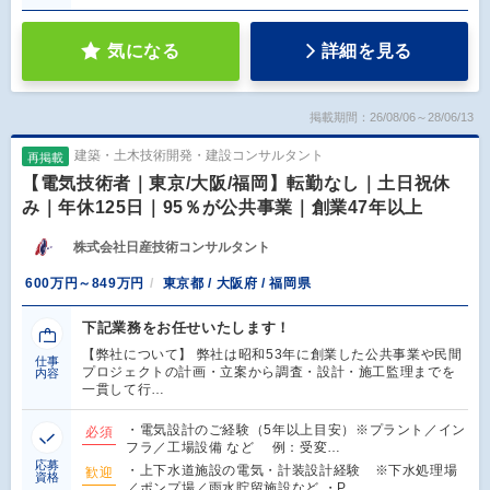
気になる
詳細を見る
掲載期間：26/08/06～28/06/13
建築・土木技術開発・建設コンサルタント
再掲載
【電気技術者｜東京/大阪/福岡】転勤なし｜土日祝休
み｜年休125日｜95％が公共事業｜創業47年以上
株式会社日産技術コンサルタント
600万円～849万円
東京都 / 大阪府 / 福岡県
下記業務をお任せいたします！
【弊社について】 弊社は昭和53年に創業した公共事業や民間
仕事
プロジェクトの計画・立案から調査・設計・施工監理までを
内容
一貫して行…
・電気設計のご経験（5年以上目安）※プラント／イン
必須
フラ／工場設備 など 例：受変…
応募
・上下水道施設の電気・計装設計経験 ※下水処理場
歓迎
資格
／ポンプ場／雨水貯留施設など ・P…