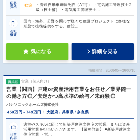
応募
・普通自動車運転免許（AT可） ・電気施工管理技士2
歓迎
資格
級（技士補） ・電気施工管理技士…
国内・海外、分野を問わず様々な建設プロジェクトに多様な
形態で技術提供をする、建設…
会社
概要
気になる
詳細を見る
掲載期間：26/08/05～26/08/18
営業（個人向け）
再掲載
営業【関西】戸建or資産活用営業をお任せ／業界随一
の働き方◎／安定かつ高水準の給与／未経験◎
パナソニックホームズ株式会社
450万円～749万円
大阪府 / 兵庫県 / 奈良県
適性やスキルに応じて新築戸建注文住宅の営業、または資産
活用営業を担当いただきます。 【業務詳細】 ■新築戸建注文
住宅営業 ・営…
仕事
内容