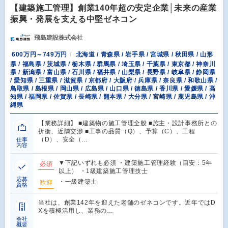
【建築施工管理】創業140年超の安定企業│未来の産業
振興・発展を支える中堅ゼネコン
飛島建設株式会社
600万円～749万円
北海道 / 青森県 / 岩手県 / 宮城県 / 秋田県 / 山形
県 / 福島県 / 茨城県 / 栃木県 / 群馬県 / 埼玉県 / 千葉県 / 東京都 / 神奈川
県 / 新潟県 / 富山県 / 石川県 / 福井県 / 山梨県 / 長野県 / 岐阜県 / 静岡県
/ 愛知県 / 三重県 / 滋賀県 / 京都府 / 大阪府 / 兵庫県 / 奈良県 / 和歌山県 /
鳥取県 / 島根県 / 岡山県 / 広島県 / 山口県 / 徳島県 / 香川県 / 愛媛県 / 高
知県 / 福岡県 / 佐賀県 / 長崎県 / 熊本県 / 大分県 / 宮崎県 / 鹿児島県 / 沖
縄県
【業務詳細】 ■建築物の施工管理全般 ■施主・設計事務所との
折衝、近隣交渉 ■工事の品質（Q）、予算（C）、工程
（D）、安全（…
仕事
内容
▼下記いずれも必須 ・建築施工管理経験（目安：5年
必須
以上） ・1級建築施工管理技士
応募
・一級建築士
歓迎
資格
当社は、創業142年を迎えた老舗のゼネコンです。近年ではD
Xを積極活用し、業務の…
会社
概要