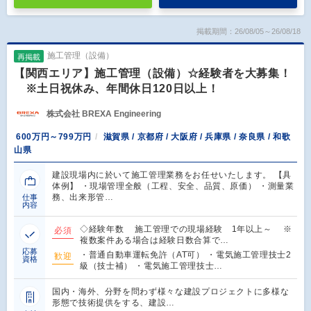
掲載期間：26/08/05～26/08/18
施工管理（設備）
再掲載
【関西エリア】施工管理（設備）☆経験者を大募集！
※土日祝休み、年間休日120日以上！
株式会社 BREXA Engineering
600万円～799万円
滋賀県 / 京都府 / 大阪府 / 兵庫県 / 奈良県 / 和歌
山県
建設現場内に於いて施工管理業務をお任せいたします。 【具
体例】 ・現場管理全般（工程、安全、品質、原価） ・測量業
務、出来形管…
仕事
内容
◇経験年数 施工管理での現場経験 1年以上～ ※
必須
複数案件ある場合は経験日数合算で…
応募
・普通自動車運転免許（AT可） ・電気施工管理技士2
歓迎
資格
級（技士補） ・電気施工管理技士…
国内・海外、分野を問わず様々な建設プロジェクトに多様な
形態で技術提供をする、建設…