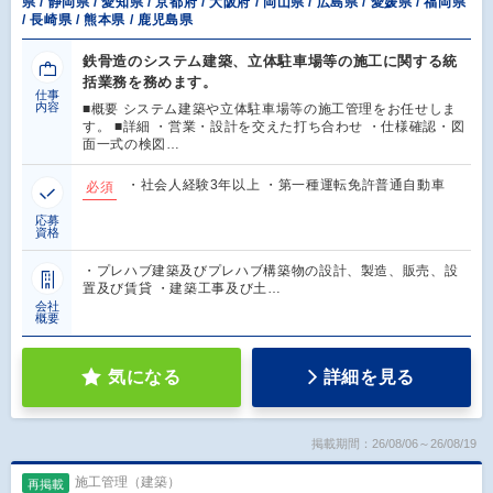
県 / 静岡県 / 愛知県 / 京都府 / 大阪府 / 岡山県 / 広島県 / 愛媛県 / 福岡県
/ 長崎県 / 熊本県 / 鹿児島県
鉄骨造のシステム建築、立体駐車場等の施工に関する統
括業務を務めます。
仕事
内容
■概要 システム建築や立体駐車場等の施工管理をお任せしま
す。 ■詳細 ・営業・設計を交えた打ち合わせ ・仕様確認・図
面一式の検図…
・社会人経験3年以上 ・第一種運転免許普通自動車
必須
応募
資格
・プレハブ建築及びプレハブ構築物の設計、製造、販売、設
置及び賃貸 ・建築工事及び土…
会社
概要
気になる
詳細を見る
掲載期間：26/08/06～26/08/19
施工管理（建築）
再掲載