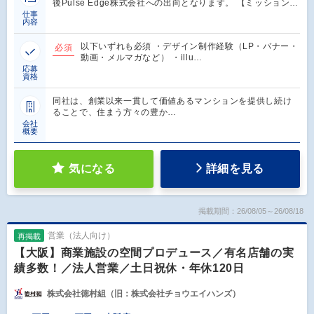
後Pulse Edge株式会社への出向となります。 【ミッション…
仕事
内容
以下いずれも必須 ・デザイン制作経験（LP・バナー・
必須
動画・メルマガなど） ・illu…
応募
資格
同社は、創業以来一貫して価値あるマンションを提供し続け
ることで、住まう方々の豊か…
会社
概要
気になる
詳細を見る
掲載期間：26/08/05～26/08/18
営業（法人向け）
再掲載
【大阪】商業施設の空間プロデュース／有名店舗の実
績多数！／法人営業／土日祝休・年休120日
株式会社徳村組（旧：株式会社チョウエイハンズ）