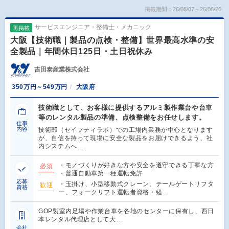
掲載期間：26/08/07～26/08/20
サービスエンジニア・整備士・メカニック
再掲載
大阪【技術職｜製品の点検・整備】世界最高水準の安
全製品｜年間休日125日・土日祝休み
吉田泰産業株式会社
350万円～549万円
大阪府
技術職として、お客様に提供するアルミ製作業台や台車
等のレンタル製品の準備、点検整備をお任せします。
仕事
内容
技術部（セイフティラボ）での工場内業務が中心となります
が、自信を持って現場に安全な製品をお届けできるよう、社
内システムへ…
・モノづくりが好きな方や安全を遵守できる丁寧な方
必須
・普通自動車第一種運転免許
応募
・玉掛け、小型移動式クレーン、テールゲートリフタ
歓迎
資格
ー、フォークリフト運転者資格・経…
GOP製室内足場や作業台車を各地のセンターに保有し、西日
本レンタル代理店として大…
会社