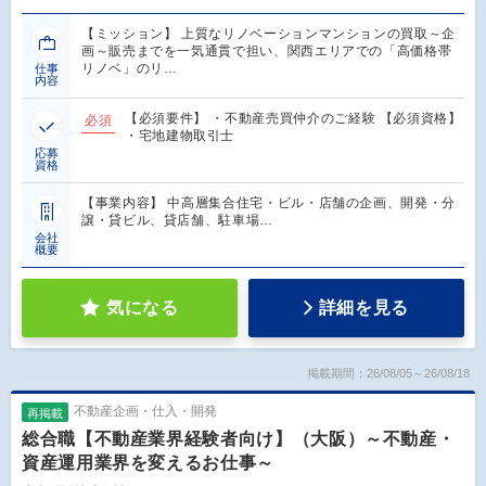
【ミッション】 上質なリノベーションマンションの買取～企
画～販売までを一気通貫で担い、関西エリアでの「高価格帯
リノベ」のリ…
仕事
内容
【必須要件】 ・不動産売買仲介のご経験 【必須資格】
必須
・宅地建物取引士
応募
資格
【事業内容】 中高層集合住宅・ビル・店舗の企画、開発・分
譲・貸ビル、貸店舗、駐車場…
会社
概要
気になる
詳細を見る
掲載期間：26/08/05～26/08/18
不動産企画・仕入・開発
再掲載
総合職【不動産業界経験者向け】（大阪）～不動産・
資産運用業界を変えるお仕事～