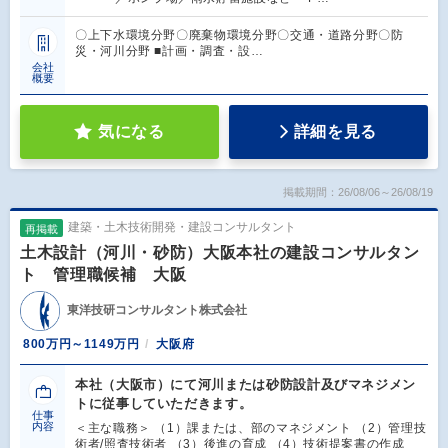
〇上下水環境分野〇廃棄物環境分野〇交通・道路分野〇防
災・河川分野 ■計画・調査・設…
会社
概要
気になる
詳細を見る
掲載期間：26/08/06～26/08/19
建築・土木技術開発・建設コンサルタント
再掲載
土木設計（河川・砂防）大阪本社の建設コンサルタン
ト 管理職候補 大阪
東洋技研コンサルタント株式会社
800万円～1149万円
大阪府
本社（大阪市）にて河川または砂防設計及びマネジメン
トに従事していただきます。
仕事
内容
＜主な職務＞ （1）課または、部のマネジメント （2）管理技
術者/照査技術者 （3）後進の育成 （4）技術提案書の作成