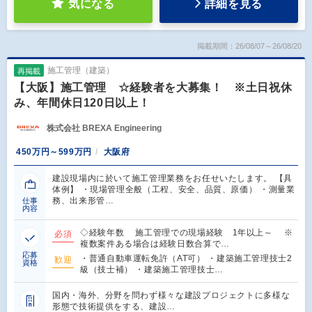
気になる
詳細を見る
掲載期間：26/08/07～26/08/20
施工管理（建築）
再掲載
【大阪】施工管理 ☆経験者を大募集！ ※土日祝休
み、年間休日120日以上！
株式会社 BREXA Engineering
450万円～599万円
大阪府
建設現場内に於いて施工管理業務をお任せいたします。 【具
体例】 ・現場管理全般（工程、安全、品質、原価） ・測量業
務、出来形管…
仕事
内容
◇経験年数 施工管理での現場経験 1年以上～ ※
必須
複数案件ある場合は経験日数合算で…
応募
・普通自動車運転免許（AT可） ・建築施工管理技士2
歓迎
資格
級（技士補） ・建築施工管理技士…
国内・海外、分野を問わず様々な建設プロジェクトに多様な
形態で技術提供をする、建設…