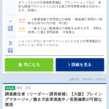
オフィスビルや大規模商業施設、ブランドショップなど、多
彩な建築プロジェクトにおける施工管理業務全般をお任せし
ます。現場の…
・１級建築施工管理技士の資格 ・建築施工管理のご経
必須
験をお持ちの方(S造・RC造)
応募
・一級または二級建築士の資格をお持ちの方 ・BIMを
歓迎
資格
使用した施工管理経験 ・大規模な…
ショッピングセンターやファッションビルなどの商業施設か
らマンションやオフィスビル…
会社
概要
気になる
詳細を見る
掲載期間：26/08/05～26/08/18
購買・調達
再掲載
調達責任者（リーダー～課長候補）【大阪】プレイン
グマネージャ／働き方改革推進中／長期修業が可能な
環境