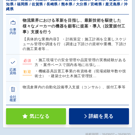
知県 / 福岡県 / 佐賀県 / 長崎県 / 熊本県 / 大分県 / 宮崎県 / 鹿児島県 / 沖
縄県
物流業界における革新を目指し、最新技術を駆使した
様々なメーカーの機器を顧客に提案・導入（設置据付工
仕事
事）支援を行う
内容
【具体的な業務内容】 ・計画策定：施工計画を立案しスケジ
ュール管理や調達を行 （調達は下請けの資材や重機、下請け
の施工業者等…
・施工現場での安全管理や品質管理の実務経験がある
必須
方 ・案件ベースで国内各地に出張し…
応募
・機械器具設置工事業の有資格者（現場経験年数や技
歓迎
資格
術士） ・建築士or土木施工管理技…
物流倉庫内の自動化設備導入支援（コンサル）、据付工事等
会社
概要
気になる
詳細を見る
掲載期間：26/08/07～26/08/20