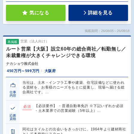
気になる
詳細を見る
掲載期間：26/08/05～26/08/18
営業（法人向け）
再掲載
ルート営業【大阪】設立60年の総合商社／転勤無し／
未裁量権が大きくチャレンジできる環境
ナカショウ株式会社
450万円～599万円
大阪府
当社は、土木・インフラ工事や建築、住宅設備などに使われ
る資材を、お客様のニーズをもとに提案し、現場へ届ける総
合商社です。…
仕事
内容
【必須要件】 ・普通自動車免許 ※下記いずれか必須
必須
・土木業界での営業経験（5年以上）…
応募
資格
同社はタイルとの出会いをきっかけに、1964年より建材商社