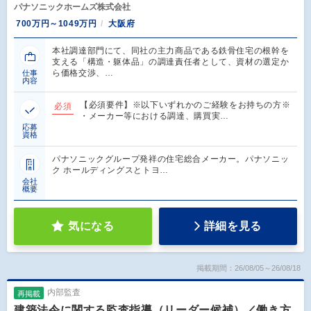
パナソニックホームズ株式会社
700万円～1049万円
大阪府
本社調達部門にて、同社の主力商品である鉄骨住宅の根幹を
支える「構造・躯体品」の調達責任者として、資材の選定か
ら価格交渉、…
仕事
内容
【必須要件】※以下いずれかのご経験をお持ちの方※
必須
・メーカー等における調達、購買実…
応募
資格
パナソニックグループ発祥の住宅総合メーカー。パナソニッ
ク ホールディングスとトヨ…
会社
概要
気になる
詳細を見る
掲載期間：26/08/05～26/08/18
内部監査
再掲載
建築法令に関する監査指導（リーダー候補）／働き方