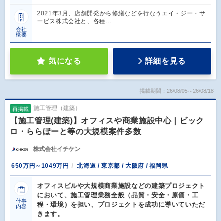
2021年3月、店舗開発から修繕などを行なうエイ・ジー・サ
ービス株式会社と、各種…
会社
概要
気になる
詳細を見る
掲載期間：26/08/05～26/08/18
施工管理（建築）
再掲載
【施工管理(建築)】オフィスや商業施設中心｜ビック
ロ・ららぽーと等の大規模案件多数
株式会社イチケン
650万円～1049万円
北海道 / 東京都 / 大阪府 / 福岡県
オフィスビルや大規模商業施設などの建築プロジェクト
において、施工管理業務全般（品質・安全・原価・工
仕事
程・環境）を担い、プロジェクトを成功に導いていただ
内容
きます。