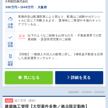
大和財託株式会社
500万円～1049万円
大阪府
業務内容は配属部署により異なり、配属はご経験やポテンシ
ャルに応じて判断されます。 選考時にご希望や今後のキャリ
アプランをお…
仕事
内容
以下のようなご経験をお持ちの方 ・不動産業界での営
必須
業経験 ・賃貸管理営業のご経験
応募
資格
【特徴】 一般個人や法人の顧客に対し、1棟収益不動産を活用
した資産運用コンサルティ…
会社
概要
気になる
詳細を見る
掲載期間：26/08/05～26/08/20
施工管理（建築）
NEW
建築施工管理【大型案件多数／拠点限定勤務】