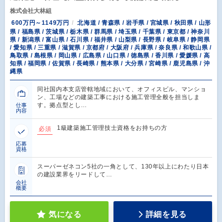
株式会社大林組
600万円～1149万円
北海道 / 青森県 / 岩手県 / 宮城県 / 秋田県 / 山形
県 / 福島県 / 茨城県 / 栃木県 / 群馬県 / 埼玉県 / 千葉県 / 東京都 / 神奈川
県 / 新潟県 / 富山県 / 石川県 / 福井県 / 山梨県 / 長野県 / 岐阜県 / 静岡県
/ 愛知県 / 三重県 / 滋賀県 / 京都府 / 大阪府 / 兵庫県 / 奈良県 / 和歌山県 /
鳥取県 / 島根県 / 岡山県 / 広島県 / 山口県 / 徳島県 / 香川県 / 愛媛県 / 高
知県 / 福岡県 / 佐賀県 / 長崎県 / 熊本県 / 大分県 / 宮崎県 / 鹿児島県 / 沖
縄県
同社国内本支店管轄地域において、オフィスビル、マンショ
ン、工場などの建築工事における施工管理全般を担当しま
す。拠点型とし…
仕事
内容
1級建築施工管理技士資格をお持ちの方
必須
応募
資格
スーパーゼネコン5社の一角として、130年以上にわたり日本
の建設業界をリードして…
会社
概要
気になる
詳細を見る