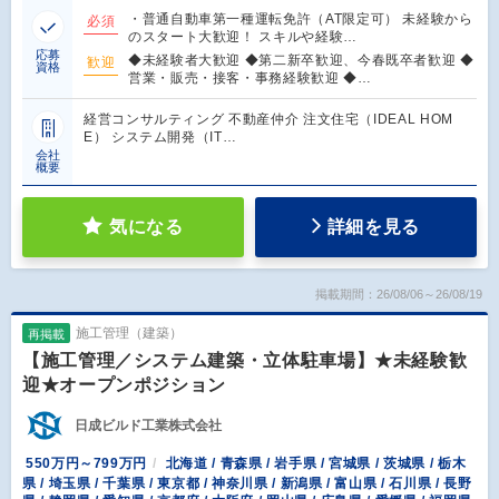
・普通自動車第一種運転免許（AT限定可） 未経験から
必須
のスタート大歓迎！ スキルや経験…
応募
◆未経験者大歓迎 ◆第二新卒歓迎、今春既卒者歓迎 ◆
歓迎
資格
営業・販売・接客・事務経験歓迎 ◆…
経営コンサルティング 不動産仲介 注文住宅（IDEAL HOM
E） システム開発（IT…
会社
概要
気になる
詳細を見る
掲載期間：26/08/06～26/08/19
施工管理（建築）
再掲載
【施工管理／システム建築・立体駐車場】★未経験歓
迎★オープンポジション
日成ビルド工業株式会社
550万円～799万円
北海道 / 青森県 / 岩手県 / 宮城県 / 茨城県 / 栃木
県 / 埼玉県 / 千葉県 / 東京都 / 神奈川県 / 新潟県 / 富山県 / 石川県 / 長野