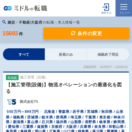
建設・不動産/大阪府
の転職・求人情報一覧
15693
条件の変更
件
すべて
新着のみ
掲載終了間近
掲載期間：26/08/07～26/08/20
施工管理（設備）
再掲載
【施工管理(設備)】物流オペレーションの最適化を図
る
株式会社T5
550万円～899万円
北海道 / 青森県 / 岩手県 / 宮城県 / 秋田県 / 山形
県 / 福島県 / 茨城県 / 栃木県 / 群馬県 / 埼玉県 / 千葉県 / 東京都 / 神奈川
県 / 新潟県 / 富山県 / 石川県 / 福井県 / 山梨県 / 長野県 / 岐阜県 / 静岡県
/ 愛知県 / 三重県 / 滋賀県 / 京都府 / 大阪府 / 兵庫県 / 奈良県 / 和歌山県 /
鳥取県 / 島根県 / 岡山県 / 広島県 / 山口県 / 徳島県 / 香川県 / 愛媛県 / 高