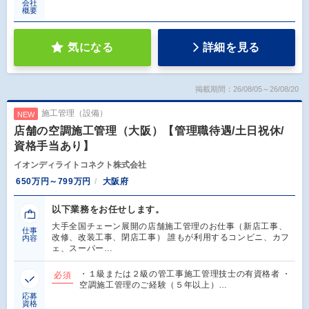
会社
概要
気になる
詳細を見る
掲載期間：26/08/05～26/08/20
施工管理（設備）
NEW
店舗の空調施工管理（大阪）【管理職待遇/土日祝休/
資格手当あり】
イオンディライトコネクト株式会社
650万円～799万円
大阪府
以下業務をお任せします。
大手全国チェーン展開の店舗施工管理のお仕事（新店工事、
仕事
改修、改装工事、閉店工事） 誰もが利用するコンビニ、カフ
内容
ェ、スーパー…
・１級または２級の管工事施工管理技士の有資格者 ・
必須
空調施工管理のご経験（５年以上）…
応募
資格