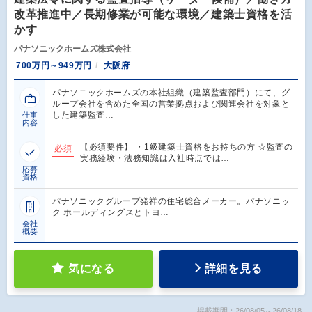
改革推進中／長期修業が可能な環境／建築士資格を活
かす
パナソニックホームズ株式会社
700万円～949万円
大阪府
パナソニックホームズの本社組織（建築監査部門）にて、グ
ループ会社を含めた全国の営業拠点および関連会社を対象と
した建築監査…
仕事
内容
【必須要件】 ・1級建築士資格をお持ちの方 ☆監査の
必須
実務経験・法務知識は入社時点では…
応募
資格
パナソニックグループ発祥の住宅総合メーカー。パナソニッ
ク ホールディングスとトヨ…
会社
概要
気になる
詳細を見る
掲載期間：26/08/05～26/08/18