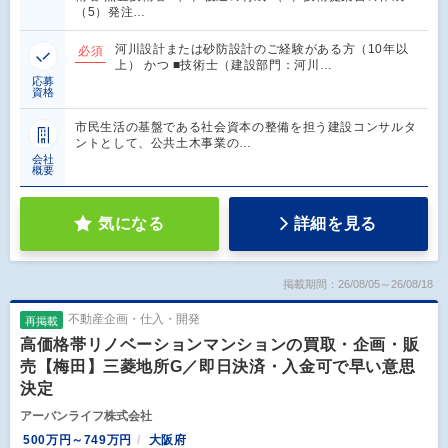
（5）発注…
河川設計または砂防設計のご経験がある方（10年以
必須
上） かつ ■技術士（建設部門：河川…
応募
資格
市民生活の基盤である社会資本の整備を担う建設コンサルタ
ントとして、公共土木事業の…
会社
概要
気になる
詳細を見る
掲載期間：26/08/05～26/08/18
不動産企画・仕入・開発
再掲載
高価格帯リノベーションマンションの買取・企画・販
売【梅田】三菱地所G／即日決済・入金可で早い意思
決定
アーバンライフ株式会社
500万円～749万円
大阪府