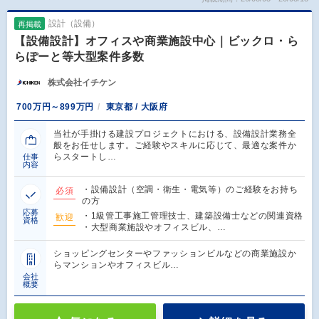
設計（設備）
再掲載
【設備設計】オフィスや商業施設中心｜ビックロ・ら
らぽーと等大型案件多数
株式会社イチケン
700万円～899万円
東京都 / 大阪府
当社が手掛ける建設プロジェクトにおける、設備設計業務全
般をお任せします。ご経験やスキルに応じて、最適な案件か
らスタートし…
仕事
内容
・設備設計（空調・衛生・電気等）のご経験をお持ち
必須
の方
応募
・1級管工事施工管理技士、建築設備士などの関連資格
歓迎
資格
・大型商業施設やオフィスビル、…
ショッピングセンターやファッションビルなどの商業施設か
らマンションやオフィスビル…
会社
概要