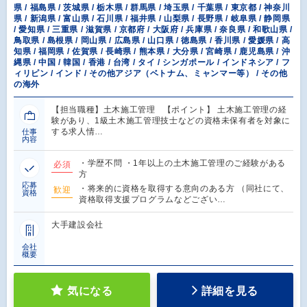
県 / 福島県 / 茨城県 / 栃木県 / 群馬県 / 埼玉県 / 千葉県 / 東京都 / 神奈川
県 / 新潟県 / 富山県 / 石川県 / 福井県 / 山梨県 / 長野県 / 岐阜県 / 静岡県
/ 愛知県 / 三重県 / 滋賀県 / 京都府 / 大阪府 / 兵庫県 / 奈良県 / 和歌山県 /
鳥取県 / 島根県 / 岡山県 / 広島県 / 山口県 / 徳島県 / 香川県 / 愛媛県 / 高
知県 / 福岡県 / 佐賀県 / 長崎県 / 熊本県 / 大分県 / 宮崎県 / 鹿児島県 / 沖
縄県 / 中国 / 韓国 / 香港 / 台湾 / タイ / シンガポール / インドネシア / フ
ィリピン / インド / その他アジア（ベトナム、ミャンマー等） / その他
の海外
【担当職種】土木施工管理 【ポイント】 土木施工管理の経
験があり、1級土木施工管理技士などの資格未保有者を対象に
する求人情…
仕事
内容
・学歴不問 ・1年以上の土木施工管理のご経験がある
必須
方
応募
・将来的に資格を取得する意向のある方 （同社にて、
歓迎
資格
資格取得支援プログラムなどござい…
大手建設会社
会社
概要
気になる
詳細を見る