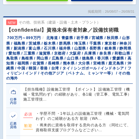
掲載期間：26/08/07～26/08/31
その他、技術系（建築・設備・土木・プラント）
NEW
【confidential】資格未保有者対象／設備技術職
700万円～899万円
北海道 / 青森県 / 岩手県 / 宮城県 / 秋田県 / 山形
県 / 福島県 / 茨城県 / 栃木県 / 群馬県 / 埼玉県 / 千葉県 / 東京都 / 神奈川
県 / 新潟県 / 富山県 / 石川県 / 福井県 / 山梨県 / 長野県 / 岐阜県 / 静岡県
/ 愛知県 / 三重県 / 滋賀県 / 京都府 / 大阪府 / 兵庫県 / 奈良県 / 和歌山県 /
鳥取県 / 島根県 / 岡山県 / 広島県 / 山口県 / 徳島県 / 香川県 / 愛媛県 / 高
知県 / 福岡県 / 佐賀県 / 長崎県 / 熊本県 / 大分県 / 宮崎県 / 鹿児島県 / 沖
縄県 / 中国 / 韓国 / 香港 / 台湾 / タイ / シンガポール / インドネシア / フ
ィリピン / インド / その他アジア（ベトナム、ミャンマー等） / その他
の海外
【担当職種】設備施工管理 【ポイント】 設備施工管理（機
械・電気問わず）の経験があり、各1級（管工事、電気工事）
施工管理技…
仕事
内容
・学歴不問 ・1年以上の設備施工管理（機械・電気問
必須
わず）のご経験がある方 歓迎（WA…
応募
・将来的に資格を取得する意向のある方 （同社にて、
歓迎
資格
資格取得支援プログラムなどござい…