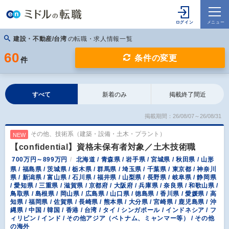
建設・不動産/台湾
の転職・求人情報一覧
60
条件の変更
件
すべて
新着のみ
掲載終了間近
掲載期間：26/08/07～26/08/31
その他、技術系（建築・設備・土木・プラント）
NEW
【confidential】資格未保有者対象／土木技術職
700万円～899万円
北海道 / 青森県 / 岩手県 / 宮城県 / 秋田県 / 山形
県 / 福島県 / 茨城県 / 栃木県 / 群馬県 / 埼玉県 / 千葉県 / 東京都 / 神奈川
県 / 新潟県 / 富山県 / 石川県 / 福井県 / 山梨県 / 長野県 / 岐阜県 / 静岡県
/ 愛知県 / 三重県 / 滋賀県 / 京都府 / 大阪府 / 兵庫県 / 奈良県 / 和歌山県 /
鳥取県 / 島根県 / 岡山県 / 広島県 / 山口県 / 徳島県 / 香川県 / 愛媛県 / 高
知県 / 福岡県 / 佐賀県 / 長崎県 / 熊本県 / 大分県 / 宮崎県 / 鹿児島県 / 沖
縄県 / 中国 / 韓国 / 香港 / 台湾 / タイ / シンガポール / インドネシア / フ
ィリピン / インド / その他アジア（ベトナム、ミャンマー等） / その他
の海外