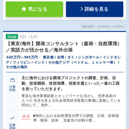
気になる
詳細を見る
掲載期間：26/08/04～26/08/17
設計（土木）
再掲載
【東京/海外】開発コンサルタント（森林・自然環境）
／英語力が活かせる／海外出張
600万円～999万円
東京都 / 台湾 / タイ / シンガポール / インドネシ
ア / フィリピン / インド / その他アジア（ベトナム、ミャンマー等） /
その他の海外
主に海外における開発プロジェクトの調査、計画、活
動、技術開発、技術指導、技術支援といった一連の工程
仕事
を担っていただきます。
内容
豊富な海外業務経験とネットワークを活かし、世界各国の
人々の 生活を支える社会環境経済基盤の整備に貢献している
同社にて、 海外…
■海外における自然環境分野での調査、計画、技術指
必須
導・開発、技術 支援等の活動や業…
応募
資格