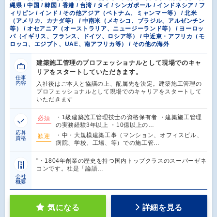
縄県 / 中国 / 韓国 / 香港 / 台湾 / タイ / シンガポール / インドネシア / フ
ィリピン / インド / その他アジア（ベトナム、ミャンマー等） / 北米
（アメリカ、カナダ等） / 中南米（メキシコ、ブラジル、アルゼンチン
等） / オセアニア（オーストラリア、ニュージーランド等） / ヨーロッ
パ（イギリス、フランス、ドイツ、ロシア等） / 中近東・アフリカ（モ
ロッコ、エジプト、UAE、南アフリカ等） / その他の海外
建築施工管理のプロフェッショナルとして現場でのキャ
リアをスタートしていただきます。
仕事
内容
入社後はご本人と協議の上、配属先を決定。建築施工管理の
プロフェッショナルとして現場でのキャリアをスタートして
いただきます…
・1級建築施工管理技士の資格保有者 ・建築施工管理
必須
の実務経験3年以上 ・10億以上の…
応募
・中・大規模建築工事（マンション、オフィスビル、
歓迎
資格
病院、学校、工場、等）での施工管…
"・1804年創業の歴史を持つ国内トップクラスのスーパーゼネ
コンです。社是「論語…
会社
概要
気になる
詳細を見る