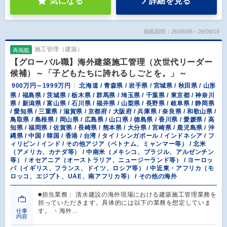
気になる
詳細を見る
掲載期間：26/08/06～26/08/19
施工管理（建築）
再掲載
【グローバル職】海外建築施工管理（次世代リーダー
候補）～「子どもたちに誇れるしごとを。」～
900万円～1999万円
北海道 / 青森県 / 岩手県 / 宮城県 / 秋田県 / 山形
県 / 福島県 / 茨城県 / 栃木県 / 群馬県 / 埼玉県 / 千葉県 / 東京都 / 神奈川
県 / 新潟県 / 富山県 / 石川県 / 福井県 / 山梨県 / 長野県 / 岐阜県 / 静岡県
/ 愛知県 / 三重県 / 滋賀県 / 京都府 / 大阪府 / 兵庫県 / 奈良県 / 和歌山県 /
鳥取県 / 島根県 / 岡山県 / 広島県 / 山口県 / 徳島県 / 香川県 / 愛媛県 / 高
知県 / 福岡県 / 佐賀県 / 長崎県 / 熊本県 / 大分県 / 宮崎県 / 鹿児島県 / 沖
縄県 / 中国 / 韓国 / 香港 / 台湾 / タイ / シンガポール / インドネシア / フ
ィリピン / インド / その他アジア（ベトナム、ミャンマー等） / 北米
（アメリカ、カナダ等） / 中南米（メキシコ、ブラジル、アルゼンチン
等） / オセアニア（オーストラリア、ニュージーランド等） / ヨーロッ
パ（イギリス、フランス、ドイツ、ロシア等） / 中近東・アフリカ（モ
ロッコ、エジプト、UAE、南アフリカ等） / その他の海外
■担当業務： 清水建設の海外現場における建築施工管理業務を
担っていただきます。具体的には以下の業務を想定していま
す。 ・海外…
仕事
内容