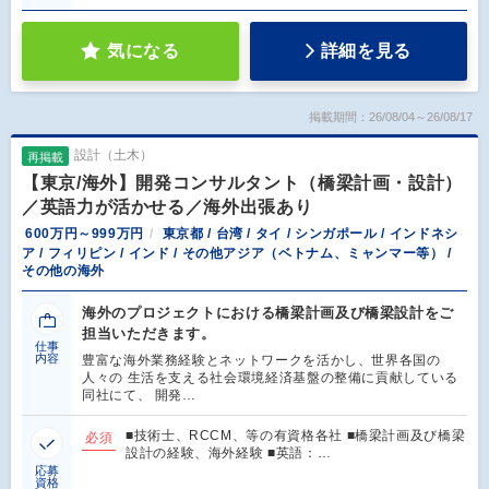
気になる
詳細を見る
掲載期間：26/08/04～26/08/17
設計（土木）
再掲載
【東京/海外】開発コンサルタント（橋梁計画・設計）
／英語力が活かせる／海外出張あり
600万円～999万円
東京都 / 台湾 / タイ / シンガポール / インドネシ
ア / フィリピン / インド / その他アジア（ベトナム、ミャンマー等） /
その他の海外
海外のプロジェクトにおける橋梁計画及び橋梁設計をご
担当いただきます。
仕事
内容
豊富な海外業務経験とネットワークを活かし、世界各国の
人々の 生活を支える社会環境経済基盤の整備に貢献している
同社にて、 開発…
■技術士、RCCM、等の有資格各社 ■橋梁計画及び橋梁
必須
設計の経験、海外経験 ■英語：…
応募
資格