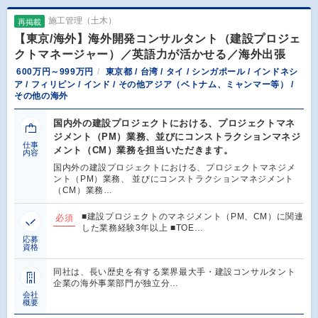
施工管理（土木）
再掲載
【東京/海外】海外開発コンサルタント（建設プロジェ
クトマネージャー）／英語力が活かせる／海外出張
600万円～999万円
東京都 / 台湾 / タイ / シンガポール / インドネシ
ア / フィリピン / インド / その他アジア（ベトナム、ミャンマー等） /
その他の海外
国内外の建設プロジェクトにおける、プロジェクトマネ
ジメント（PM）業務、並びにコンストラクションマネジ
仕事
メント（CM）業務を担当いただきます。
内容
国内外の建設プロジェクトにおける、プロジェクトマネジメ
ント（PM）業務、 並びにコンストラクションマネジメント
（CM）業務…
■建設プロジェクトのマネジメント（PM、CM）に関連
必須
した業務経験3年以上 ■TOE…
応募
資格
同社は、長い歴史を有する業界最大手・建設コンサルタント
企業の海外事業部門が独立分…
会社
概要