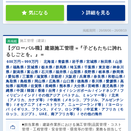
気になる
詳細を見る
掲載期間：26/08/06～26/08/19
施工管理（建築）
再掲載
【グローバル職】建築施工管理 =『子どもたちに誇れ
るしごとを。』＝
600万円～999万円
北海道 / 青森県 / 岩手県 / 宮城県 / 秋田県 / 山形
県 / 福島県 / 茨城県 / 栃木県 / 群馬県 / 埼玉県 / 千葉県 / 東京都 / 神奈川
県 / 新潟県 / 富山県 / 石川県 / 福井県 / 山梨県 / 長野県 / 岐阜県 / 静岡県
/ 愛知県 / 三重県 / 滋賀県 / 京都府 / 大阪府 / 兵庫県 / 奈良県 / 和歌山県 /
鳥取県 / 島根県 / 岡山県 / 広島県 / 山口県 / 徳島県 / 香川県 / 愛媛県 / 高
知県 / 福岡県 / 佐賀県 / 長崎県 / 熊本県 / 大分県 / 宮崎県 / 鹿児島県 / 沖
縄県 / 中国 / 韓国 / 香港 / 台湾 / タイ / シンガポール / インドネシア / フ
ィリピン / インド / その他アジア（ベトナム、ミャンマー等） / 北米
（アメリカ、カナダ等） / 中南米（メキシコ、ブラジル、アルゼンチン
等） / オセアニア（オーストラリア、ニュージーランド等） / ヨーロッ
パ（イギリス、フランス、ドイツ、ロシア等） / 中近東・アフリカ（モ
ロッコ、エジプト、UAE、南アフリカ等） / その他の海外
■担当業務：建築作業所における施工管理(品質管理・コスト
管理・工程管理・安全管理・環境等の管理）業務を担当して