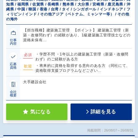
知県 / 福岡県 / 佐賀県 / 長崎県 / 熊本県 / 大分県 / 宮崎県 / 鹿児島県 / 沖
縄県 / 中国 / 韓国 / 香港 / 台湾 / タイ / シンガポール / インドネシア / フ
ィリピン / インド / その他アジア（ベトナム、ミャンマー等） / その他
の海外
【担当職種】建築施工管理 【ポイント】 建築施工管理（新
築・改修問わず）の経験があり、1級建築施工管理技士などの
資格未保有…
仕事
内容
・学歴不問 ・1年以上の建築施工管理（新築・改修問
必須
わず）のご経験がある方
応募
・将来的に資格を取得する意向のある方 （同社にて、
歓迎
資格
資格取得支援プログラムなどござい…
大手建設会社
会社
概要
気になる
詳細を見る
掲載期間：26/08/07～26/08/31