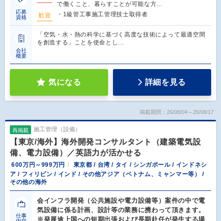
で働くこと、暮らすことが可能な方…
応募
・1級管工事施工管理技士取得者
歓迎
資格
「空気・水・熱の科学に基づく高度な技術によって最適空間
を創造する」ことを使命とし…
会社
概要
気になる
詳細を見る
掲載期間：26/08/04～26/08/17
施工管理（設備）
再掲載
【東京/海外】海外開発コンサルタント（建築電気設
備、電力設備）／英語力が活かせる
600万円～999万円
東京都 / 台湾 / タイ / シンガポール / インドネシ
ア / フィリピン / インド / その他アジア（ベトナム、ミャンマー等） /
その他の海外
会インフラ開発（公共施設や電力設備等）案件の中で電
気設備に係る計画、設計等の業務に携わって頂きます。
仕事
※発展途上国への短期出張および長期赴任が発生する場
内容