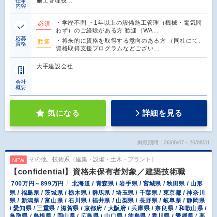
施工管理技…
仕事
内容
・学歴不問 ・1年以上の設備施工管理（機械・電気問
必須
わず）のご経験がある方 歓迎（WA…
応募
・将来的に資格を取得する意向のある方 （同社にて、
歓迎
資格
資格取得支援プログラムなどござい…
大手建設会社
会社
概要
気になる
詳細を見る
掲載期間：26/08/07～26/08/31
その他、技術系（建築・設備・土木・プラント）
NEW
【confidential】資格未保有者対象／建築技術職
700万円～899万円
北海道 / 青森県 / 岩手県 / 宮城県 / 秋田県 / 山形
県 / 福島県 / 茨城県 / 栃木県 / 群馬県 / 埼玉県 / 千葉県 / 東京都 / 神奈川
県 / 新潟県 / 富山県 / 石川県 / 福井県 / 山梨県 / 長野県 / 岐阜県 / 静岡県
/ 愛知県 / 三重県 / 滋賀県 / 京都府 / 大阪府 / 兵庫県 / 奈良県 / 和歌山県 /
鳥取県 / 島根県 / 岡山県 / 広島県 / 山口県 / 徳島県 / 香川県 / 愛媛県 / 高