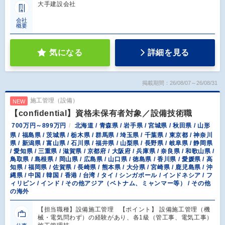
大手建設会社
会社
概要
気になる
詳細を見る
掲載期間：26/08/07～26/08/31
施工管理（設備）
NEW
【confidential】資格未保有者対象／設備技術職
700万円～899万円
北海道 / 青森県 / 岩手県 / 宮城県 / 秋田県 / 山形
県 / 福島県 / 茨城県 / 栃木県 / 群馬県 / 埼玉県 / 千葉県 / 東京都 / 神奈川
県 / 新潟県 / 富山県 / 石川県 / 福井県 / 山梨県 / 長野県 / 岐阜県 / 静岡県
/ 愛知県 / 三重県 / 滋賀県 / 京都府 / 大阪府 / 兵庫県 / 奈良県 / 和歌山県 /
鳥取県 / 島根県 / 岡山県 / 広島県 / 山口県 / 徳島県 / 香川県 / 愛媛県 / 高
知県 / 福岡県 / 佐賀県 / 長崎県 / 熊本県 / 大分県 / 宮崎県 / 鹿児島県 / 沖
縄県 / 中国 / 韓国 / 香港 / 台湾 / タイ / シンガポール / インドネシア / フ
ィリピン / インド / その他アジア（ベトナム、ミャンマー等） / その他
の海外
【担当職種】設備施工管理 【ポイント】 設備施工管理（機
械・電気問わず）の経験があり、各1級（管工事、電気工事）