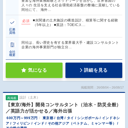
豊富な海外業務経験とネットワークを活かし、世界各国の
人々の 生活を支える社会環境経済基盤の整備に貢献している
同社にて、 海外…
■水関連の土木施設の構造設計、積算等に関する経験
必須
（5年以上） ■英語：TOEICス…
応募
資格
同社は、長い歴史を有する業界最大手・建設コンサルタント
企業の海外事業部門が独立分…
会社
概要
気になる
詳細を見る
掲載期間：26/08/04～26/08/17
設計（土木）
再掲載
【東京/海外】開発コンサルタント（治水・防災全般）
／英語力が活かせる／海外出張
600万円～999万円
東京都 / 台湾 / タイ / シンガポール / インドネシ
ア / フィリピン / インド / その他アジア（ベトナム、ミャンマー等） /
その他の海外