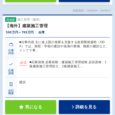
掲載期間：26/08/04～26/08/17
施工管理（建築）
再掲載
【海外】建築施工管理
500万円～799万円
台湾
■仕事内容 主に途上国の発展を支援する政府開発援助（OD
A）では、病院・学校の建設や漁港の整備、橋梁の建設など、
インフラ事…
仕事
内容
■応募資格 必要経験：建築施工管理経験 必須資格：1
必須
級建築施工管理技士、2級建築施工…
応募
資格
建設
会社
概要
気になる
詳細を見る