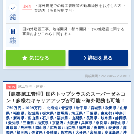
・海外現場での施工管理等の勤務経験をお持ちの方 ・
必須
英語力（ある程度で可）
応募
資格
国内外建設工事、地域開発・都市開発・その他建設に関する
事業およびこれらに関するエ…
会社
概要
気になる
詳細を見る
掲載期間：26/08/05～26/08/19
施工管理（建築）
NEW
【建築施工管理】国内トップクラスのスーパーゼネコ
ン！多様なキャリアアップが可能～海外勤務も可能！
750万円～1099万円
北海道 / 青森県 / 岩手県 / 宮城県 / 秋田県 / 山形
県 / 福島県 / 茨城県 / 栃木県 / 群馬県 / 埼玉県 / 千葉県 / 東京都 / 神奈川
県 / 新潟県 / 富山県 / 石川県 / 福井県 / 山梨県 / 長野県 / 岐阜県 / 静岡県
/ 愛知県 / 三重県 / 滋賀県 / 京都府 / 大阪府 / 兵庫県 / 奈良県 / 和歌山県 /
鳥取県 / 島根県 / 岡山県 / 広島県 / 山口県 / 徳島県 / 香川県 / 愛媛県 / 高
知県 / 福岡県 / 佐賀県 / 長崎県 / 熊本県 / 大分県 / 宮崎県 / 鹿児島県 / 沖