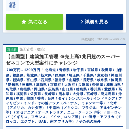
会社
概要
気になる
詳細を見る
掲載期間：26/08/06～26/08/19
施工管理（建築）
再掲載
【全国型】建築施工管理 ※売上高1兆円超のスーパー
ゼネコンで大型案件にチャレンジ
700万円～1299万円
北海道 / 青森県 / 岩手県 / 宮城県 / 秋田県 / 山形
県 / 福島県 / 茨城県 / 栃木県 / 群馬県 / 埼玉県 / 千葉県 / 東京都 / 神奈川
県 / 新潟県 / 富山県 / 石川県 / 福井県 / 山梨県 / 長野県 / 岐阜県 / 静岡県
/ 愛知県 / 三重県 / 滋賀県 / 京都府 / 大阪府 / 兵庫県 / 奈良県 / 和歌山県 /
鳥取県 / 島根県 / 岡山県 / 広島県 / 山口県 / 徳島県 / 香川県 / 愛媛県 / 高
知県 / 福岡県 / 佐賀県 / 長崎県 / 熊本県 / 大分県 / 宮崎県 / 鹿児島県 / 沖
縄県 / 中国 / 韓国 / 香港 / 台湾 / タイ / シンガポール / インドネシア / フ
ィリピン / インド / その他アジア（ベトナム、ミャンマー等） / 北米
（アメリカ、カナダ等） / 中南米（メキシコ、ブラジル、アルゼンチン
等） / オセアニア（オーストラリア、ニュージーランド等） / ヨーロッ
パ（イギリス、フランス、ドイツ、ロシア等） / 中近東・アフリカ（モ
ロッコ、エジプト、UAE、南アフリカ等） / その他の海外