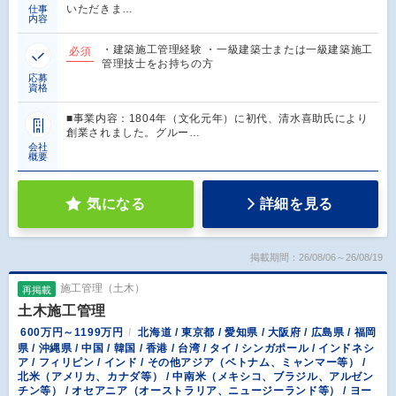
いただきま…
仕事
内容
・建築施工管理経験 ・一級建築士または一級建築施工
必須
管理技士をお持ちの方
応募
資格
■事業内容：1804年（文化元年）に初代、清水喜助氏により
創業されました。グルー…
会社
概要
気になる
詳細を見る
掲載期間：26/08/06～26/08/19
施工管理（土木）
再掲載
土木施工管理
600万円～1199万円
北海道 / 東京都 / 愛知県 / 大阪府 / 広島県 / 福岡
県 / 沖縄県 / 中国 / 韓国 / 香港 / 台湾 / タイ / シンガポール / インドネシ
ア / フィリピン / インド / その他アジア（ベトナム、ミャンマー等） /
北米（アメリカ、カナダ等） / 中南米（メキシコ、ブラジル、アルゼン
チン等） / オセアニア（オーストラリア、ニュージーランド等） / ヨー