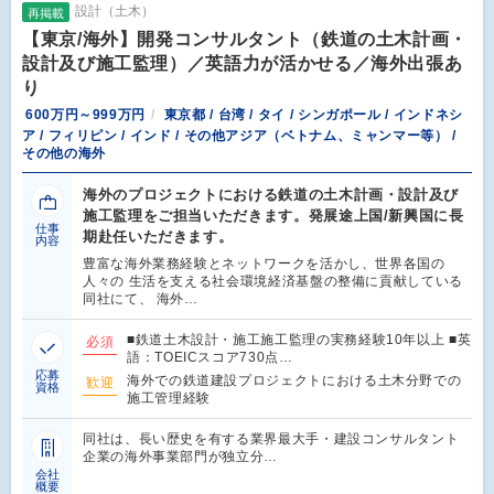
設計（土木）
再掲載
【東京/海外】開発コンサルタント（鉄道の土木計画・
設計及び施工監理）／英語力が活かせる／海外出張あ
り
600万円～999万円
東京都 / 台湾 / タイ / シンガポール / インドネシ
ア / フィリピン / インド / その他アジア（ベトナム、ミャンマー等） /
その他の海外
海外のプロジェクトにおける鉄道の土木計画・設計及び
施工監理をご担当いただきます。発展途上国/新興国に長
仕事
期赴任いただきます。
内容
豊富な海外業務経験とネットワークを活かし、世界各国の
人々の 生活を支える社会環境経済基盤の整備に貢献している
同社にて、 海外…
■鉄道土木設計・施工施工監理の実務経験10年以上 ■英
必須
語：TOEICスコア730点…
応募
海外での鉄道建設プロジェクトにおける土木分野での
歓迎
資格
施工管理経験
同社は、長い歴史を有する業界最大手・建設コンサルタント
企業の海外事業部門が独立分…
会社
概要