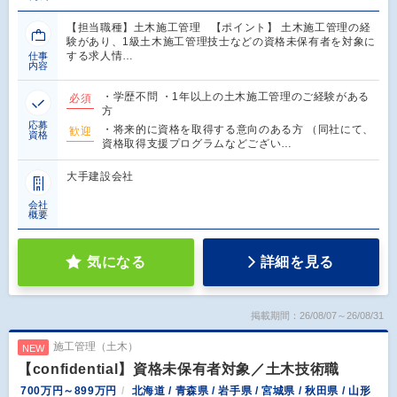
【担当職種】土木施工管理 【ポイント】 土木施工管理の経
験があり、1級土木施工管理技士などの資格未保有者を対象に
する求人情…
仕事
内容
・学歴不問 ・1年以上の土木施工管理のご経験がある
必須
方
応募
・将来的に資格を取得する意向のある方 （同社にて、
歓迎
資格
資格取得支援プログラムなどござい…
大手建設会社
会社
概要
気になる
詳細を見る
掲載期間：26/08/07～26/08/31
施工管理（土木）
NEW
【confidential】資格未保有者対象／土木技術職
700万円～899万円
北海道 / 青森県 / 岩手県 / 宮城県 / 秋田県 / 山形