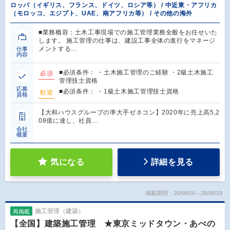
ロッパ（イギリス、フランス、ドイツ、ロシア等） / 中近東・アフリカ
（モロッコ、エジプト、UAE、南アフリカ等） / その他の海外
■業務概容：土木工事現場での施工管理業務全般をお任せいた
します。 施工管理の仕事は、建設工事全体の進行をマネージ
メントする…
仕事
内容
■必須条件： ・土木施工管理のご経験 ・2級土木施工
必須
管理技士資格
応募
■必須条件： ・1級土木施工管理技士資格
歓迎
資格
【大和ハウスグループの準大手ゼネコン】2020年に売上高5,2
08億に達し、社員…
会社
概要
気になる
詳細を見る
掲載期間：26/08/06～26/08/19
施工管理（建築）
再掲載
【全国】建築施工管理 ★東京ミッドタウン・あべの