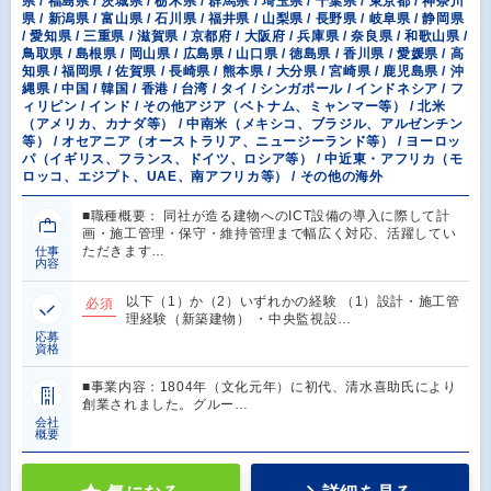
県 / 福島県 / 茨城県 / 栃木県 / 群馬県 / 埼玉県 / 千葉県 / 東京都 / 神奈川
県 / 新潟県 / 富山県 / 石川県 / 福井県 / 山梨県 / 長野県 / 岐阜県 / 静岡県
/ 愛知県 / 三重県 / 滋賀県 / 京都府 / 大阪府 / 兵庫県 / 奈良県 / 和歌山県 /
鳥取県 / 島根県 / 岡山県 / 広島県 / 山口県 / 徳島県 / 香川県 / 愛媛県 / 高
知県 / 福岡県 / 佐賀県 / 長崎県 / 熊本県 / 大分県 / 宮崎県 / 鹿児島県 / 沖
縄県 / 中国 / 韓国 / 香港 / 台湾 / タイ / シンガポール / インドネシア / フ
ィリピン / インド / その他アジア（ベトナム、ミャンマー等） / 北米
（アメリカ、カナダ等） / 中南米（メキシコ、ブラジル、アルゼンチン
等） / オセアニア（オーストラリア、ニュージーランド等） / ヨーロッ
パ（イギリス、フランス、ドイツ、ロシア等） / 中近東・アフリカ（モ
ロッコ、エジプト、UAE、南アフリカ等） / その他の海外
■職種概要： 同社が造る建物へのICT設備の導入に際して計
画・施工管理・保守・維持管理まで幅広く対応、活躍してい
ただきます…
仕事
内容
以下（1）か（2）いずれかの経験 （1）設計・施工管
必須
理経験（新築建物） ・中央監視設…
応募
資格
■事業内容：1804年（文化元年）に初代、清水喜助氏により
創業されました。グルー…
会社
概要