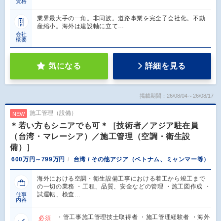
資格
業界最大手の一角。非同族。道路事業を完全子会社化。不動
産縮小。海外は建設軸に立て…
会社
概要
気になる
詳細を見る
掲載期間：26/08/04～26/08/17
施工管理（設備）
NEW
＊若い方もシニアでも可＊［技術者／アジア駐在員
（台湾・マレーシア）／施工管理（空調・衛生設
備）］
600万円～799万円
台湾 / その他アジア（ベトナム、ミャンマー等）
海外における空調・衛生設備工事における着工から竣工まで
の一切の業務 ・工程、品質、安全などの管理 ・施工図作成 ・
試運転、検査…
仕事
内容
・管工事施工管理技士取得者 ・施工管理経験者 ・海外
必須