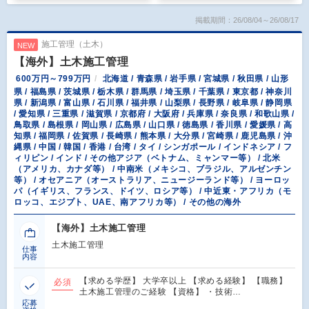
掲載期間：26/08/04～26/08/17
施工管理（土木）
NEW
【海外】土木施工管理
600万円～799万円
北海道 / 青森県 / 岩手県 / 宮城県 / 秋田県 / 山形
県 / 福島県 / 茨城県 / 栃木県 / 群馬県 / 埼玉県 / 千葉県 / 東京都 / 神奈川
県 / 新潟県 / 富山県 / 石川県 / 福井県 / 山梨県 / 長野県 / 岐阜県 / 静岡県
/ 愛知県 / 三重県 / 滋賀県 / 京都府 / 大阪府 / 兵庫県 / 奈良県 / 和歌山県 /
鳥取県 / 島根県 / 岡山県 / 広島県 / 山口県 / 徳島県 / 香川県 / 愛媛県 / 高
知県 / 福岡県 / 佐賀県 / 長崎県 / 熊本県 / 大分県 / 宮崎県 / 鹿児島県 / 沖
縄県 / 中国 / 韓国 / 香港 / 台湾 / タイ / シンガポール / インドネシア / フ
ィリピン / インド / その他アジア（ベトナム、ミャンマー等） / 北米
（アメリカ、カナダ等） / 中南米（メキシコ、ブラジル、アルゼンチン
等） / オセアニア（オーストラリア、ニュージーランド等） / ヨーロッ
パ（イギリス、フランス、ドイツ、ロシア等） / 中近東・アフリカ（モ
ロッコ、エジプト、UAE、南アフリカ等） / その他の海外
【海外】土木施工管理
土木施工管理
仕事
内容
【求める学歴】 大学卒以上 【求める経験】 【職務】
必須
土木施工管理のご経験 【資格】 ・技術…
応募