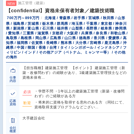
施工管理（建築）
NEW
【confidential】資格未保有者対象／建築技術職
700万円～899万円
北海道 / 青森県 / 岩手県 / 宮城県 / 秋田県 / 山形
県 / 福島県 / 茨城県 / 栃木県 / 群馬県 / 埼玉県 / 千葉県 / 東京都 / 神奈川
県 / 新潟県 / 富山県 / 石川県 / 福井県 / 山梨県 / 長野県 / 岐阜県 / 静岡県
/ 愛知県 / 三重県 / 滋賀県 / 京都府 / 大阪府 / 兵庫県 / 奈良県 / 和歌山県 /
鳥取県 / 島根県 / 岡山県 / 広島県 / 山口県 / 徳島県 / 香川県 / 愛媛県 / 高
知県 / 福岡県 / 佐賀県 / 長崎県 / 熊本県 / 大分県 / 宮崎県 / 鹿児島県 / 沖
縄県 / 中国 / 韓国 / 香港 / 台湾 / タイ / シンガポール / インドネシア / フ
ィリピン / インド / その他アジア（ベトナム、ミャンマー等） / その他
の海外
【担当職種】建築施工管理 【ポイント】 建築施工管理（新
築・改修問わず）の経験があり、1級建築施工管理技士などの
資格未保有…
仕事
内容
・学歴不問 ・1年以上の建築施工管理（新築・改修問
必須
わず）のご経験がある方
応募
・将来的に資格を取得する意向のある方 （同社にて、
歓迎
資格
資格取得支援プログラムなどござい…
大手建設会社
会社
概要