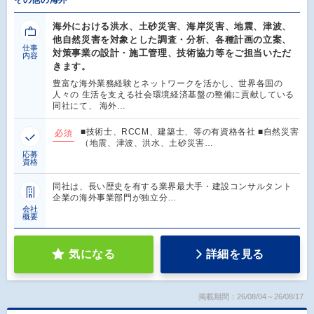
海外における洪水、土砂災害、海岸災害、地震、津波、
他自然災害を対象とした調査・分析、各種計画の立案、
仕事
対策事業の設計・施工管理、技術協力等をご担当いただ
内容
きます。
豊富な海外業務経験とネットワークを活かし、世界各国の
人々の 生活を支える社会環境経済基盤の整備に貢献している
同社にて、 海外…
■技術士、RCCM、建築士、等の有資格各社 ■自然災害
必須
（地震、津波、洪水、土砂災害…
応募
資格
同社は、長い歴史を有する業界最大手・建設コンサルタント
企業の海外事業部門が独立分…
会社
概要
気になる
詳細を見る
掲載期間：26/08/04～26/08/17