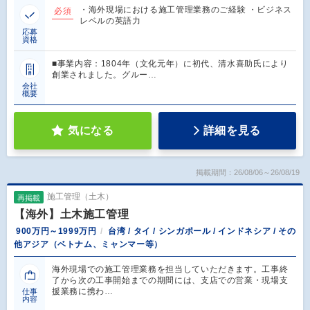
・海外現場における施工管理業務のご経験 ・ビジネス
必須
レベルの英語力
応募
資格
■事業内容：1804年（文化元年）に初代、清水喜助氏により
創業されました。グルー…
会社
概要
気になる
詳細を見る
掲載期間：26/08/06～26/08/19
施工管理（土木）
再掲載
【海外】土木施工管理
900万円～1999万円
台湾 / タイ / シンガポール / インドネシア / その
他アジア（ベトナム、ミャンマー等）
海外現場での施工管理業務を担当していただきます。工事終
了から次の工事開始までの期間には、支店での営業・現場支
援業務に携わ…
仕事
内容