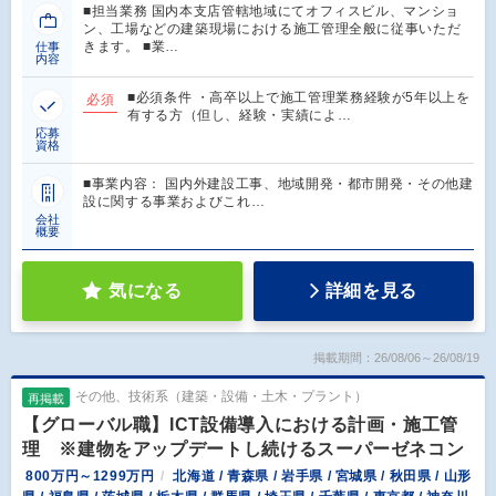
■担当業務 国内本支店管轄地域にてオフィスビル、マンショ
ン、工場などの建築現場における施工管理全般に従事いただ
きます。 ■業…
仕事
内容
■必須条件 ・高卒以上で施工管理業務経験が5年以上を
必須
有する方（但し、経験・実績によ…
応募
資格
■事業内容： 国内外建設工事、地域開発・都市開発・その他建
設に関する事業およびこれ…
会社
概要
気になる
詳細を見る
掲載期間：26/08/06～26/08/19
その他、技術系（建築・設備・土木・プラント）
再掲載
【グローバル職】ICT設備導入における計画・施工管
理 ※建物をアップデートし続けるスーパーゼネコン
800万円～1299万円
北海道 / 青森県 / 岩手県 / 宮城県 / 秋田県 / 山形