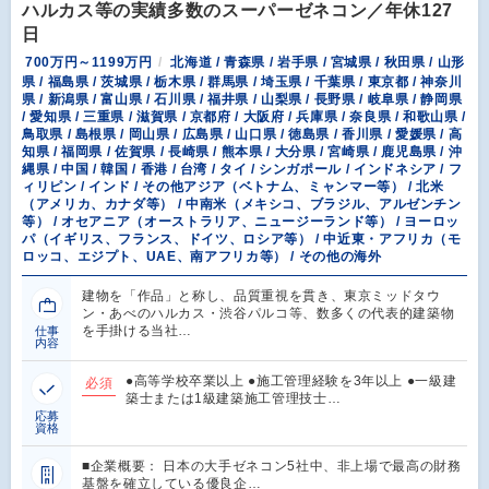
ハルカス等の実績多数のスーパーゼネコン／年休127
日
700万円～1199万円
北海道 / 青森県 / 岩手県 / 宮城県 / 秋田県 / 山形
県 / 福島県 / 茨城県 / 栃木県 / 群馬県 / 埼玉県 / 千葉県 / 東京都 / 神奈川
県 / 新潟県 / 富山県 / 石川県 / 福井県 / 山梨県 / 長野県 / 岐阜県 / 静岡県
/ 愛知県 / 三重県 / 滋賀県 / 京都府 / 大阪府 / 兵庫県 / 奈良県 / 和歌山県 /
鳥取県 / 島根県 / 岡山県 / 広島県 / 山口県 / 徳島県 / 香川県 / 愛媛県 / 高
知県 / 福岡県 / 佐賀県 / 長崎県 / 熊本県 / 大分県 / 宮崎県 / 鹿児島県 / 沖
縄県 / 中国 / 韓国 / 香港 / 台湾 / タイ / シンガポール / インドネシア / フ
ィリピン / インド / その他アジア（ベトナム、ミャンマー等） / 北米
（アメリカ、カナダ等） / 中南米（メキシコ、ブラジル、アルゼンチン
等） / オセアニア（オーストラリア、ニュージーランド等） / ヨーロッ
パ（イギリス、フランス、ドイツ、ロシア等） / 中近東・アフリカ（モ
ロッコ、エジプト、UAE、南アフリカ等） / その他の海外
建物を「作品」と称し、品質重視を貫き、東京ミッドタウ
ン・あべのハルカス・渋谷パルコ等、数多くの代表的建築物
を手掛ける当社…
仕事
内容
●高等学校卒業以上 ●施工管理経験を3年以上 ●一級建
必須
築士または1級建築施工管理技士…
応募
資格
■企業概要： 日本の大手ゼネコン5社中、非上場で最高の財務
基盤を確立している優良企…