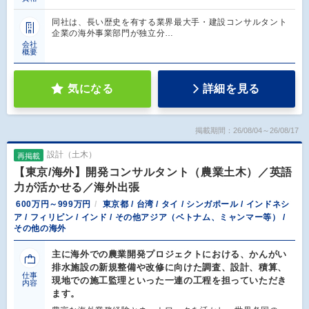
同社は、長い歴史を有する業界最大手・建設コンサルタント
企業の海外事業部門が独立分…
会社
概要
気になる
詳細を見る
掲載期間：26/08/04～26/08/17
設計（土木）
再掲載
【東京/海外】開発コンサルタント（農業土木）／英語
力が活かせる／海外出張
600万円～999万円
東京都 / 台湾 / タイ / シンガポール / インドネシ
ア / フィリピン / インド / その他アジア（ベトナム、ミャンマー等） /
その他の海外
主に海外での農業開発プロジェクトにおける、かんがい
排水施設の新規整備や改修に向けた調査、設計、積算、
仕事
現地での施工監理といった一連の工程を担っていただき
内容
ます。