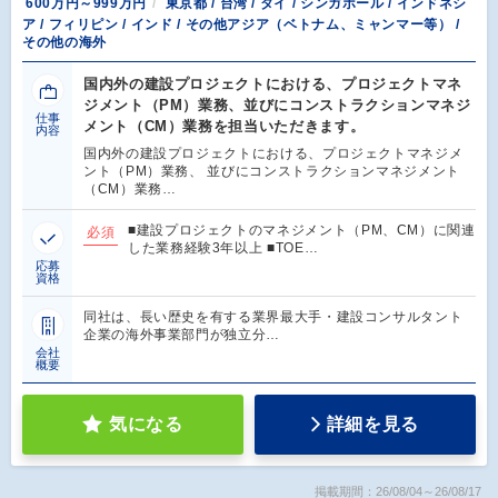
600万円～999万円
東京都 / 台湾 / タイ / シンガポール / インドネシ
ア / フィリピン / インド / その他アジア（ベトナム、ミャンマー等） /
その他の海外
国内外の建設プロジェクトにおける、プロジェクトマネ
ジメント（PM）業務、並びにコンストラクションマネジ
仕事
メント（CM）業務を担当いただきます。
内容
国内外の建設プロジェクトにおける、プロジェクトマネジメ
ント（PM）業務、 並びにコンストラクションマネジメント
（CM）業務…
■建設プロジェクトのマネジメント（PM、CM）に関連
必須
した業務経験3年以上 ■TOE…
応募
資格
同社は、長い歴史を有する業界最大手・建設コンサルタント
企業の海外事業部門が独立分…
会社
概要
気になる
詳細を見る
掲載期間：26/08/04～26/08/17