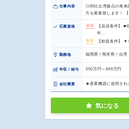
◎同社台湾拠点の将来
仕事内容
方を募集致します！ 
必須
【必須条件】 ■
応募資格
年…
歓迎
【歓迎条件】 
福岡県 / 熊本県 / 台湾
勤務地
350万円～699万円
年収 / 給与
★産業機器に使用され
会社概要
気になる