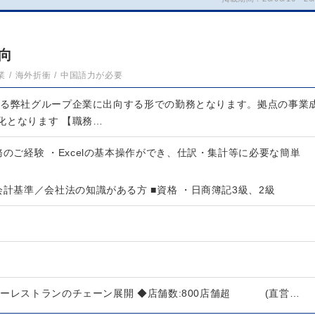
向
業
海外折衝
中国語力が必要
ある弊社グループ企業に出向する形での勤務となります。拠点の事業
化となります 【職務…
務のご経験 ・Excelの基本操作ができ、仕訳・集計等に必要な簡単
会計基準／会社法の知識がある方 ■資格 ・日商簿記3級、2級
リーレストランのチェーン展開 ◆店舗数:800店舗超 (直営…