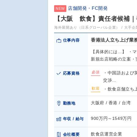
店舗開発・FC開発
NEW
【大阪 飲食】責任者候補｜
海外展開あり（日系グローバル企業）
大手企
香港法人立ち上げ業
仕事内容
【具体的には…】 ・
新規出店戦略の立案・
必須
・中国語および
応募資格
交渉…
歓迎
・飲食店舗立ち上
大阪府 / 香港 / 台湾
勤務地
900万円～1549万円
年収 / 給与
飲食店運営企業
会社概要