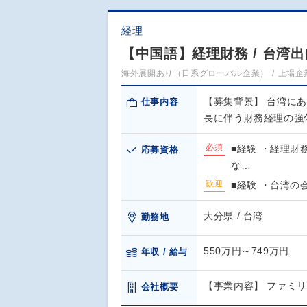
経理
【中国語】経理財務 / 台湾出
海外展開あり（日系グローバル企業）
上場企
【募集背景】 台湾に
仕事内容
長に伴う財務経理の強
必須
■経験 ・経理財
応募資格
な…
歓迎
■経験 ・台湾の
大分県 / 台湾
勤務地
550万円～749万円
年収 / 給与
【事業内容】 ファミ
会社概要