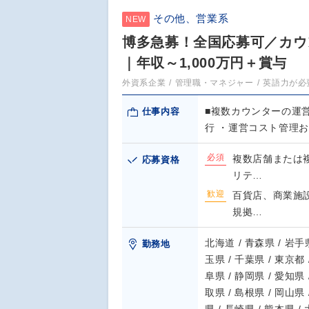
その他、営業系
NEW
博多急募！全国応募可／カウ
｜年収～1,000万円＋賞与
外資系企業
管理職・マネジャー
英語力が必
■複数カウンターの運営
仕事内容
行 ・運営コスト管理
必須
複数店舗または
応募資格
リテ…
歓迎
百貨店、商業施
規拠…
北海道 / 青森県 / 岩手県
勤務地
玉県 / 千葉県 / 東京都 
阜県 / 静岡県 / 愛知県 
取県 / 島根県 / 岡山県 