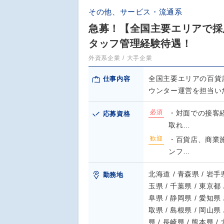
その他、サービス・流通系
急募！【全国主要エリアで採
タッフ管理経験待遇！
外資系企業
大手企業
全国主要エリアの百貨店
仕事内容
ウンター運営を担当い
必須
・対面での接客
応募資格
取れ…
歓迎
・百貨店、商業
ンフ…
北海道 / 青森県 / 岩手県
勤務地
玉県 / 千葉県 / 東京都 
阜県 / 静岡県 / 愛知県 
取県 / 島根県 / 岡山県 
県 / 長崎県 / 熊本県 /