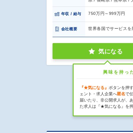
県 / 長崎県 / 熊本県 /
750万円～999万円
年収 / 給与
世界各国でサービスを
会社概要
気になる
興味を持っ
『★気になる』
ボタンを押
ェント・求人企業へ
匿名
で
届いたり、非公開求人が、
た求人は『★気になる』を